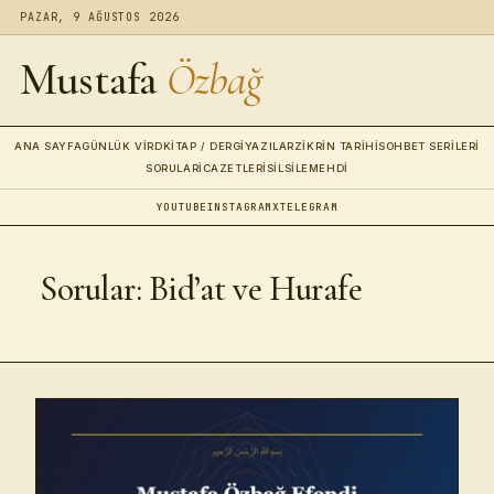
PAZAR, 9 AĞUSTOS 2026
Mustafa
Özbağ
ANA SAYFA
GÜNLÜK VIRD
KITAP / DERGI
YAZILAR
ZIKRIN TARIHI
SOHBET SERILERI
SORULAR
İCAZETLERI
SILSILE
MEHDI
YOUTUBE
INSTAGRAM
X
TELEGRAM
Sorular: Bid’at ve Hurafe