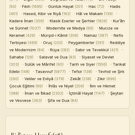
·
Fıkıh
·
Günlük Hayat
·
Hac
·
Hadis
(50)
(1695)
(251)
(72)
·
Hased, Kibir ve Riyâ
·
Hâl ve Makam
·
(451)
(162)
(139)
Bi’at, Râ
Kadere İman
·
Klasik Eserler ve Şerhler
·
Kur’ân
(309)
(1826)
ve Sünnet
·
Modernite ve Medya
·
Mucize ve
(1037)
(69)
Rüya içinde gösterilen Âl-i İmrân Suresi’ni bir a
Keramet
·
Mürşid-i Kâmil
·
Namaz
·
Nefis
(429)
(306)
(387)
Terbiyesi
·
Oruç
·
Peygamberler
·
Reddiye
(499)
(220)
(291)
ve Modernizm
·
Rüya
·
Sabır ve Tevekkül
·
(84)
(282)
(421)
Sahabe
·
Salavat ve Dua
·
Siyaset ve Devlet
(129)
(83)
Sahte 
·
Sülûk ve Mârifet
·
Tarih ve Siyer
·
Tarikat
(303)
(90)
(1556)
Edebi
·
Tasavvuf
·
Tefsir
·
Tevhid ve Şirk
(148)
(5877)
(138)
·
Veliler ve Evliyâ
·
Zekât
·
Zikir
·
(290)
(379)
(238)
(896)
Çocuk Eğitimi
·
İhlâs ve Niyet
·
İlim ve Hikmet
(66)
(209)
İs
Kesim câiz a
·
İman ve İtikad
·
İçtimâî Hayat
·
Şeytan
(388)
(2302)
(1147)
23. Karabaş-i Velî Tekkesi Sohbeti — Bid’at Kavramın
ve Vesvese
·
Şifa ve Dua
(363)
(84)
S
Bid’at kavramını kötüye kullananların Kur’ân 
Seferî
Bu sohbet, Bid’at kavramını