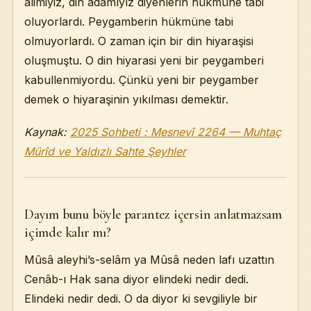
alimiyiz, din adamıyız diyenlerin hükmüne tabi
oluyorlardı. Peygamberin hükmüne tabi
olmuyorlardı. O zaman için bir din hiyaraşisi
oluşmuştu. O din hiyarasi yeni bir peygamberi
kabullenmiyordu. Çünkü yeni bir peygamber
demek o hiyaraşinin yıkılması demektir.
Kaynak:
2025 Sohbeti : Mesnevî 2264 — Muhtaç
Mürîd ve Yaldızlı Sahte Şeyhler
Dayım bunu böyle parantez içersin anlatmazsam
içimde kalır mı?
Mûsâ aleyhi’s-selâm ya Mûsâ neden lafı uzattın
Cenâb-ı Hak sana diyor elindeki nedir dedi.
Elindeki nedir dedi. O da diyor ki sevgiliyle bir