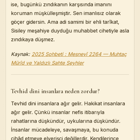
ise, bugünkü zındıkanın karşısında imanını
koruman müşkülleşmiştir. Sen imanlısız olarak
göçer gidersin. Ama adi samimi bir ehli tarîkat,
Sisiley meşahiye duyduğu muhabbet cihetiyle asla
zındıkaya düşmez.
Kaynak:
2025 Sohbeti : Mesnevî 2264 — Muhtaç
Mürîd ve Yaldızlı Sahte Şeyhler
Tevhid dini insanlara neden zordur?
Tevhid dini insanlara ağır gelir. Hakikat insanlara
ağır gelir. Çünkü insanlar nefis itibarıyla
rahatlarına düşkündür, uykularına düşkündür.
İnsanlar mücadeleye, savaşmaya, bu konuda
cihâd etmeye elverişçi değillerdir. Kendilerince