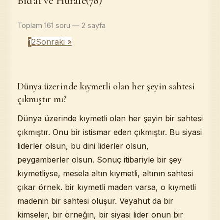
Bid’at ve Hurafe(78)
Doğru: Duyguların Doğru Kullanılması: Kıskançlık, İnat, H
Toplam 161 soru — 2 sayfa
Eğer sizden birileri din 
1
2
Sonraki »
Verdiği
Rü
Peygambe
Dünya üzerinde kıymetli olan her şeyin sahtesi
çıkmıştır mı?
Dünya üzerinde kıymetli olan her şeyin bir sahtesi
çıkmıştır. Onu bir istismar eden çıkmıştır. Bu siyasi
Şeyhlerin
liderler olsun, bu dini liderler olsun,
İsla
peygamberler olsun. Sonuç itibariyle bir şey
kıymetliyse, mesela altın kıymetli, altının sahtesi
çıkar örnek. bir kıymetli maden varsa, o kıymetli
madenin bir sahtesi oluşur. Veyahut da bir
kimseler, bir örneğin, bir siyasi lider onun bir