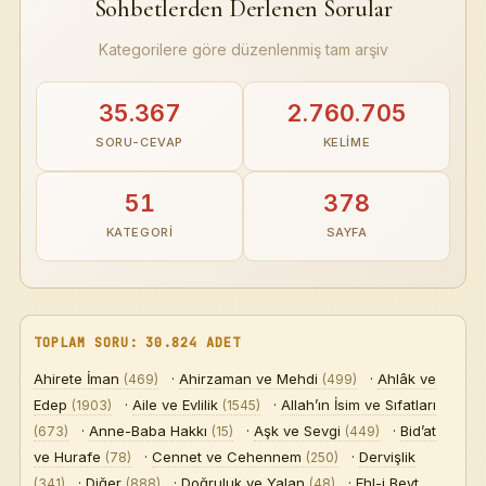
Sohbetlerden Derlenen Sorular
Kategorilere göre düzenlenmiş tam arşiv
Dünya 
Tarih 
35.367
2.760.705
SORU-CEVAP
KELIME
51
378
Y
KATEGORI
SAYFA
Dayım bu
TOPLAM SORU: 30.824 ADET
Kib
Ahirete İman
·
Ahirzaman ve Mehdi
·
Ahlâk ve
(469)
(499)
Edep
·
Aile ve Evlilik
·
Allah’ın İsim ve Sıfatları
Hem mürîdi
(1903)
(1545)
Ken
·
Anne-Baba Hakkı
·
Aşk ve Sevgi
·
Bid’at
(673)
(15)
(449)
ve Hurafe
·
Cennet ve Cehennem
·
Dervişlik
(78)
(250)
·
Diğer
·
Doğruluk ve Yalan
·
Ehl-i Beyt
(341)
(888)
(48)