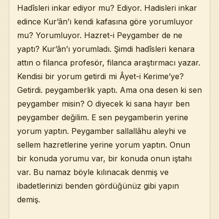
Hadîsleri inkar ediyor mu? Ediyor. Hadisleri inkar
edince Kur’ân’ı kendi kafasına göre yorumluyor
mu? Yorumluyor. Hazret-i Peygamber de ne
yaptı? Kur’ân’ı yorumladı. Şimdi hadîsleri kenara
attın o filanca profesör, filanca araştırmacı yazar.
Kendisi bir yorum getirdi mi Âyet-i Kerime’ye?
Getirdi. peygamberlik yaptı. Ama ona desen ki sen
peygamber misin? O diyecek ki sana hayır ben
peygamber değilim. E sen peygamberin yerine
yorum yaptın. Peygamber sallallâhu aleyhi ve
sellem hazretlerine yerine yorum yaptın. Onun
bir konuda yorumu var, bir konuda onun iştahı
var. Bu namaz böyle kılınacak denmiş ve
ibadetlerinizi benden gördüğünüz gibi yapın
demiş.