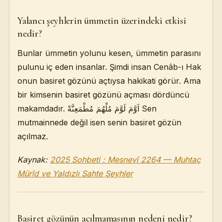
Yalancı şeyhlerin ümmetin üzerindeki etkisi
nedir?
Bunlar ümmetin yolunu kesen, ümmetin parasını
pulunu iç eden insanlar. Şimdi insan Cenâb-ı Hak
onun basiret gözünü açtıysa hakikati görür. Ama
bir kimsenin basiret gözünü açması dördüncü
makamdadır. اَوَّمَ لَوَّمَ مُلْهُمَ مُطْمَعِنَّةً Sen
mutmainnede değil isen senin basiret gözün
açılmaz.
Kaynak:
2025 Sohbeti : Mesnevî 2264 — Muhtaç
Mürîd ve Yaldızlı Sahte Şeyhler
Basiret gözünün açılmamasının nedeni nedir?