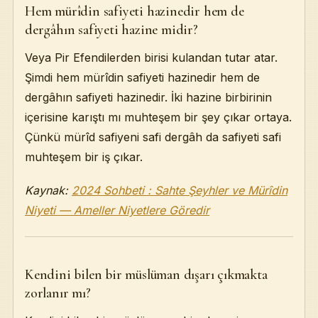
Hem mürîdin safiyeti hazinedir hem de
dergâhın safiyeti hazine midir?
Veya Pir Efendilerden birisi kulandan tutar atar.
Şimdi hem mürîdin safiyeti hazinedir hem de
dergâhın safiyeti hazinedir. İki hazine birbirinin
içerisine karıştı mı muhteşem bir şey çıkar ortaya.
Çünkü mürîd safiyeni safi dergâh da safiyeti safi
muhteşem bir iş çıkar.
Kaynak:
2024 Sohbeti : Sahte Şeyhler ve Mürîdin
Niyeti — Ameller Niyetlere Göredir
Kendini bilen bir müslüman dışarı çıkmakta
zorlanır mı?