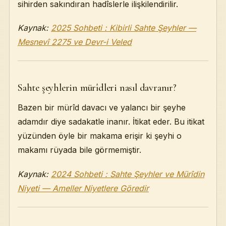
sihirden sakındıran hadîslerle ilişkilendirilir.
Kaynak:
2025 Sohbeti : Kibirli Sahte Şeyhler —
Mesnevî 2275 ve Devr-i Veled
Sahte şeyhlerin mürîdleri nasıl davranır?
Bazen bir mürîd davacı ve yalancı bir şeyhe
adamdır diye sadakatle inanır. İtikat eder. Bu itikat
yüzünden öyle bir makama erişir ki şeyhi o
makamı rüyada bile görmemiştir.
Kaynak:
2024 Sohbeti : Sahte Şeyhler ve Mürîdin
Niyeti — Ameller Niyetlere Göredir