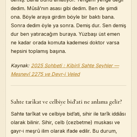
dedim. Mûsâ’nın asası gibi dedim. Ben de şimdi
ona. Böyle araya girdim böyle bir baktı bana.
Sonra dedim öyle ya sonra. Demiş dur. Sen demiş
dur ben yatıracağım buraya. Yüzbaşı üst emen
ne kadar orada komuta kademesi doktor varsa
hepsini toplamış başına.
Kaynak:
2025 Sohbeti : Kibirli Sahte Şeyhler —
Mesnevî 2275 ve Devr-i Veled
Sahte tarîkat ve celbiye bid’ati ne anlama gelir?
Sahte tarîkat ve celbiye bid’ati, sihir ile tarîk iddiâsı
olarak bilinir. Sihir, celb (cezbetme) muskası ve
gayr-i meşrû ilim olarak ifade edilir. Bu durum,