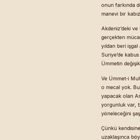
İlgili Sohbetl
onun farkında d
manevi bir kabız
Akdeniz’deki ve 
gerçekten mücad
yıldan beri işga
Suriye’de kabus 
Ümmetin değişik
Ve Ümmet-i Muh
o mecal yok. Bu
yapacak olan A
yorgunluk var, b
yöneleceğini şaş
Çünkü kendisine 
uzaklaşınca böyl