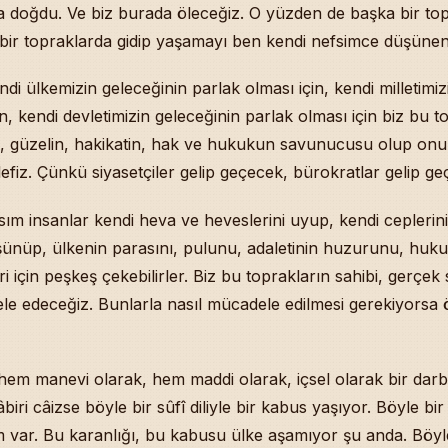
n Semâ’ı ile Bayezîd-i Bestamî’nin Şeyh Et’ırafında Tavafı: Kur
a doğdu. Ve biz burada öleceğiz. O yüzden de başka bir to
larımın Dini Sevmesi İçin Ne Yapmalıyım? — “Öyle Bir Din Yaşa 
bir topraklarda gidip yaşamayı ben kendi nefsimce düşünen
ından Kredi Almak — İslâm Hukûku’nun Olmadığı Yerde Devletle
âmet Ne Zaman Yapılır? — Rahatsızlık Varsa Yâş Sınırı Yok
di ülkemizin geleceğinin parlak olması için, kendi milletimiz
rin Ev İçinde Gezmesi, Odadan Odaya Korku ve Eş Yönünden Teset
n, kendi devletimizin geleceğinin parlak olması için biz bu t
rgâhta İlim Gören Talebelere Yardım Ulaştırmak: İşin İçinde P
n, güzelin, hakikatin, hak ve hukukun savunucusu olup onu
l Olur? — Bir Aşık Bulup Peşine Takılarak Aşıklığı Öğrenmek
fiz. Çünkü siyasetçiler gelip geçecek, bürokratlar gelip ge
âfir Cinnilerin Çokluğu ve Türkiye Şehirlerinde-Mahallelerinde
i Değişim Hissedilince: Kur’ân-Sünnet’ten Uzaklaşma Kâfir Cinn
ısım insanlar kendi heva ve heveslerini uyup, kendi ceplerini
 ve Cinnî’ye Yüklemenin Yanlışlığı
üşünüp, ülkenin parasını, pulunu, adaletinin huzurunu, huk
 Büyü Yapıldı İddiası: “Hiç Birisine İnanmam” ve Bunları Anlat
i için peşkeş çekebilirler. Biz bu toprakların sahibi, gerçek 
i ile Sabah Uyanma: Duâ ile Kalkınca Allah Sorgu-Suâl Eder mi?
tini Farzdan Sonra Kılma Şartı: Zaman Kalmazsa Câiz
le edeceğiz. Bunlarla nasıl mücadele edilmesi gerekiyorsa
âhımız Var mı? — “Hiçbir Yerde Dergâhımız Yok ama Kardeşleri
izleri: Kendini Heder Etmeden Bazen Olurunu Bırakmak
 Endişesi: “İllâkî Rüyâ Göreceğiz Diye Bir Kayıt Yok”
hem manevi olarak, hem maddi olarak, içsel olarak bir darb
şın Boş, Aileye Yük Olma Endişesi: Kendine İş Arayışı Tavsiyesi
âbiri câizse böyle bir sûfî diliyle bir kabus yaşıyor. Böyle bir
rülen Türbe Rüyâsı: “14 Sene Olsa Bile Gel” İstişâresi ve 14. Yıl
 var. Bu karanlığı, bu kabusu ülke aşamıyor şu anda. Böyle
ak Abdesti Bozar mı? Şâfî-Hanefî Farkları ve Mezhepleri Öğren