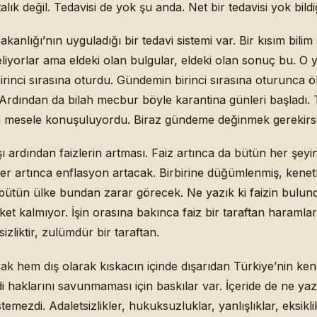
alık değil. Tedavisi de yok şu anda. Net bir tedavisi yok bild
e “Zamanın İnkitâya Uğraması”: Time Dergisi’nin “Büyük Sıfırla
 Olduğu Birisiyle Kahve İçen Kadın: “Allah Aşıkları Birbirine Hel
kanlığı’nın uyguladığı bir tedavi sistemi var. Bir kısım bili
 ve Şeyh Ehli Olmak: Kur’ân ve Sünnet’e Sımsıkı Yapışmak
eliyorlar ama eldeki olan bulgular, eldeki olan sonuç bu. 
 Eski Evden Çıkan Eşyâları Usta Hediye Etmiş: Ev Sahibinden İ
rinci sırasına oturdu. Gündemin birinci sırasına oturunca öl
eyhisselâm: Peygamber mi, Velî mi, Hükümdâr mı?
siz Hissetmek: Allah Bize Kendi Rûhundan Üflemiş Halîfe Olara
ı. Ardından da bilah mecbur böyle karantina günleri başladı. 
ı Genç Bir Delikanlı Sûretinde Görmek — Rü’yetullâh Haktır
u mesele konuşuluyordu. Biraz gündeme değinmek gerekirse
â Safrası: Sosyal Mesafeli Namaza Karşı Çıkanlar, Diyânet Fet
lan Biri Türkiye’de Yüksek Bürokrat veya Siyâsetçi Olabilir mi?
ışı ardından faizlerin artması. Faiz artınca da bütün her şeyin
n Baştan Alma Tereddüdü ve Namazda Farklı Düşünceler Gelmesi:
ler artınca enflasyon artacak. Birbirine düğümlenmiş, kenetl
nik Rahatsız, Korona Yakalandı: Şifâ Duâsı
ilde bütün ülke bundan zarar görecek. Ne yazık ki faizin bulu
 Zikir Hâlinde Kalabilmenin Yolu: Sohbet, Nasîhat, Kur’ân, Had
ket kalmıyor. İşin orasına bakınca faiz bir taraftan haramlar
aklar: “Kah Olurum Dev, Kah Olurum Perî” — Yûnus’tan Sûfîlerin
izliktir, zulümdür bir taraftan.
Aranır mı? — İman Edilen Yerde Akıl Reddedilmez
ting (Kozmetik-Temizlik-Sağlık) ve Altın Günü-Para Günü: Tica
ak hem dış olarak kıskacın içinde dışarıdan Türkiye’nin kend
lış Sebebi Neden Hz. Muhammed Mustafâ’dır? — İlk Yaratılan 
 haklarını savunmaması için baskılar var. İçeride de ne yaz
lasından Allah’a Sığınmak: Kimsenin Üzerinde Sûizân Besleme
ek ve Bilmek Allah İledir: İlâhî İlmin Kaynağı
temezdi. Adaletsizlikler, hukuksuzluklar, yanlışlıklar, eksikli