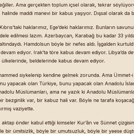
er
eğiller. Ama gerçekten toplum içsel olarak, tekrar söylüyo
 halinde maddi manevi bir kabus yaşıyor. Dışsal olarak da ba
Kıbrıs’taki haklarımız, Ege’deki haklarımız. Bunların savunu
ele edilmesi lazım. Azerbaycan, Karabağ bu kadar 33 yılda
l altındaydı. Hamdolsun böyle bir nefes aldı. İşgalden kurtul
devam ediyor. Irak’ta töre kabus devam ediyor. Libya’da de
 ülkelerinde, beldelerinde kabus devam ediyor.
ammed siykelenip kendine gelmek zorunda. Ama Ümmet-
nu yapacak olan Türkiye, bunu yapacak olan Anadolu İsla
nadolu Müslümanları, ama ne yazık ki Anadolu Müslümanla
ir bezginlik var, bir kabuz hali var. Böyle ne tarafa koşacağ
ırmış vaziyette.
aktap önder kabul ettiği kimseler Kur’ân ve Sünnet çizgisin
e bir ümitsizlik, böyle bir umutsuzluk, böyle bir yeese düş