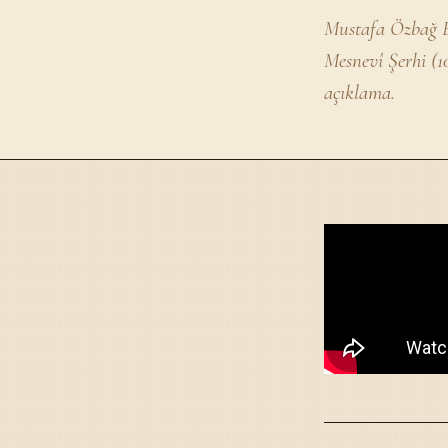
Mustafa Özbağ E
Mesnevî Şerhi (1
açıklama.