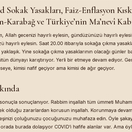
id Sokak Yasakları, Faiz-Enflasyon Kısk
ents
kak Yasakları, Faiz-Enflasyon Kıskacı, Azerbaycan-Karabağ ve T
n-Karabağ ve Türkiye’nin Ma’nevî Kab
a
eyit: Tavşanın Bilgisi ve Bilginin Fazîleti — “Eşek Kulağını Sat, 
Allah gecenizi hayırlı eylesin, gündüzünüzü hayırlı eylesin
lığı ve Aslanı Mağlûp Edişi: Bilgi Süleymân Mülkünün Hâtemidir 
zü hayırlı eylesin. Saat 20.00 itibarıyla sokağa çıkma yasakl
ekler ve Bilip Yaşamayan Ümmet: Gasb-Faiz-Fuhûş Haramları Bi
 yaklaşık. Yine sokağa çıkma yasaklarının olacağı günler 
ma Uçak Fabrikası, İngiltere Hazinesindeki Türk Altınları ve Da
tün dünyayı karıştırıyor. Yerli bir etmeye devam ediyor. Ge
zli Düşmanı Çoktur: Vahşî Hayvanların Fare Gibi Ürküşü, Perîler
ki Diken: Kâfir Cinniler, Şeytân Vesvesesi ve Banyo-Tuvalet G
seye, kimisi nafif geçiyor ama kimisi de ağır geçiyor.
e: Dilin-Kulağın Hangi Tarafta Olduğu ve Sohbetin 1041. Beyit’
: Sır Nedir? — Allah’ın Verdiği İlim Saklanmaz, Gizlemek Büyük
kında
arındaki Aldatmaca: 1100 Euro Su Kuyusu Çıkmazı ve 350 Kuyul
îler ile Sûfîler Arasındaki Tarîhî Çatışma: Osmanlı’daki Kadı-zâ
sonuçla sonuçlanıyor. Rabbim inşallah tüm ümmeti Muham
ozitif ve Geberik İlâç Çatışması: Zencefîl-Zerdeçal-Çörek Otu
çini Düzeltmek: Allah Sizin Sûretinize Değil, Sîrretinize Bakar
cek olduğu zararlardan korusun inşallah. Korunmaya devam 
Kaçma İhtimâlinde Araçta-Oturarak Kılmak: Câiz midir?
eşinizi çoluğunuzu çocuğunuzu muhafaza edin. Öyle şakaya
ikretmek Hayırlı mıdır? — Biz Yükselmek İçin Değil, Allah Emrett
orada burada dolaşıyor COVID’i hafife alanlar var. Ama öyl
in Namazlar Arası Fasıla Uyarısı: Rekatlar Arasında Ne Kadar Be