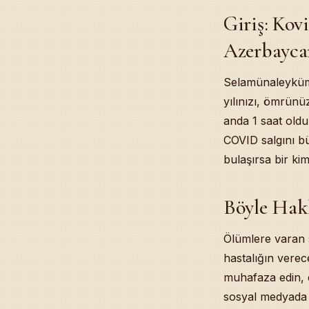
Giriş: Kov
Table of Cont
Giriş: Kovid So
Azerbayca
Böyle Hakkınd
Mesnevî 1028. B
Selamünaleyküm, 
Tavşanın Kurnaz
yılınızı, ömrünü
Kitap Yüklü Eş
anda 1 saat oldu
Osmanlı’dan Kal
COVID salgını bü
İnsanoğlunun Gi
Derenin Dibinde
bulaşırsa bir kim
Vahiy ve Vesves
Sorulara Geçiş
Böyle Hak
Afrika Yardıml
Fakîhler-Siyâs
Ölümlere varan 
Kovid Testi P
Dışını Değil, İ
hastalığın vere
Namazın Vakti 
muhafaza edin, 
Hâl Görmeden Z
sosyal medyada 
Hz. Ömer R.A.’