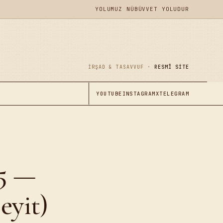
YOLUMUZ NÜBÜVVET YOLUDUR
İRŞAD & TASAVVUF ·
RESMÎ SITE
YOUTUBE
INSTAGRAM
X
TELEGRAM
5 —
eyit)