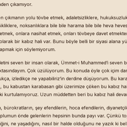
inden çıkamıyor.
ek: “Korkaklıktan Sana Sığınırım” mu “Beni Korkusuz Kıl” mı? 
n Sorumluluğu: İyileştirme İçin Tövbe
n çıkmanın yolu tövbe etmek, adaletsizliklere, hukuksuzluk
itif Çıktı: Şifâ Duâsı
sikliklere, noksanlıklara bile bile harama bile bile heva heve
i Neden Yasaklamamıştır? — Yasakladı, Özgür İnsanı Köleleştir
rdiği Yemek Artakalanını Dökmek İsraf mı? — İhtiyacı Olana Ul
etmek, onlara nasihat etmek, onları tövbeye davet etmekte
unu ve İlâç Tedavisi: “Gözde Büyütmeyin, Abdestini Al, Allah’ı 
olarak bir kabız hali var. Bunu böyle belli bir siyasi alana y
nyadaki Gelişmeler Üzerine Değerlendirme Talebi — Sohbetin 
 yapmak için söylemiyorum.
lmak İçin Bitki Önerisi: Bilinmiyor
mı Sigara İçiyor: Kendisiyle Kılınan Namazlar Kabûl mü? — Diy
lletini seven bir insan olarak, Ümmet-i Muhammed’i seven b
r İndirmek İçin Tavsîye: Tefsîr-i Taberî ve Hadîslerle Kur’ân Tef
ktasındayım. Çok üzülüyorum. Bu konuda öyle çok içim dara
lık, Dünyaya Zerre Keyif Alamıyorum: Abdest-Tövbe-Zikir Reçet
ça, izledikçe ne yapabiliriz’in derdine düşüyorum. Bu kar
Yatırmak — Dârü’l-Harbde Hârbî ile Mü’min Arasında Faiz Yok:
, bu kabustan karabasan gibi üzerimize çöken bu kabız ha
acâmatın Boy Uzamasına Faydası ve Semâ Eden Gençlerin Müth
şına Dürüst, Haram Yemeyen Bir Yönetim Geleceğine İnânıyor
 ki kurtulamıyoruz. Uzun müddetten beri bu kabız hali deva
ıdır? — Hak, Sabit; İnkâr Eden Küfre Düşer, Tecdîd-i İmân-Nik
, bürokratların, şey efendilerin, hoca efendilerin, diyanetçil
ğ’ı Rüyâda Net Görüp Sabah Yarım Hatırlama — Normaldir
Korona Yasaklı Gecenin Sonu, Derdimiz Kur’ân-Sünnet, Üç Tevh
, toplumun önde gelenlerin hepsinin bunda payı var. Çünkü 
eferanslar
iğini, ne yaşadığını, nasıl bir halde olduğunu ne yazık ki bel