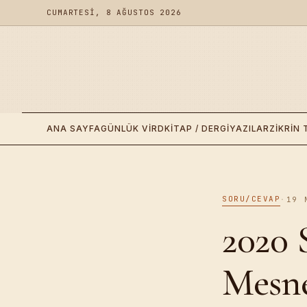
CUMARTESI, 8 AĞUSTOS 2026
ANA SAYFA
GÜNLÜK VIRD
KITAP / DERGI
YAZILAR
ZIKRIN 
SORU/CEVAP
·
19 
2020 
Mesne