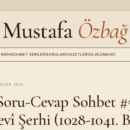
Mustafa
Özbağ
TARIHI
SOHBET SERILERI
SORULAR
İCAZETLERI
SILSILE
MEHDI
NISAN 2026
Soru-Cevap Sohbet #
vî Şerhi (1028-1041. B