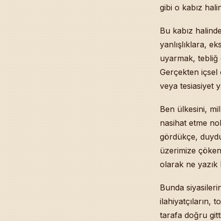
gibi o kabız hal
Doğru Duâ Etm
Verilen Oyları
Bu kabız halinde
Babam Test Poz
yanlışlıklara, ek
İslâm Köleliğ
Komşunun Geti
uyarmak, tebliğ 
Uykusuzluk Sor
Gerçekten içsel 
Türkiye ve Dü
veya tesiasiyet
Çocuk Sahibi O
Câmimizin İma
Ben ülkesini, mi
Telefona Tefsî
nasihat etme no
Üzerimde Ağır
gördükçe, duyduk
Parayı Faize 
üzerimize çöken
Çocuklarda H
Bu Ülkenin Ba
olarak ne yazık
Kerâmet Var m
Bunda siyasilerin
Mustafa Özba
Kapanış: Bir 
ilahiyatçıların
Kaynakça ve R
tarafa doğru gitt