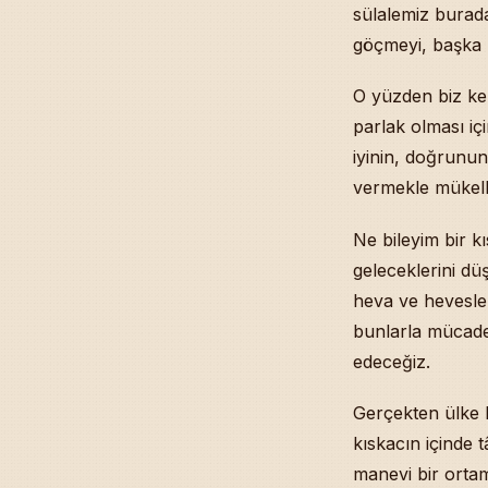
Hz. Mevlânâ’nı
sülalemiz burad
Eşim ve Çocuk
göçmeyi, başka 
Devlet Bankas
Çocuklara Hac
O yüzden biz ken
Kâfir Cinnile
parlak olması içi
Sudan’daki De
iyinin, doğrunu
Aşık Olan Nası
vermekle mükelle
Yurtdışında K
Eşinde Şüphel
Ne bileyim bir k
Her Şeyi Büyü
geleceklerini d
Kızıma-Oğluma
heva ve hevesler
Telefon Alarm
Sabahın Sünne
bunlarla mücade
Çorlu’da Derg
edeceğiz.
Panik Atak Kr
Rüyâ Görememe
Gerçekten ülke 
Sezonluk İş Kı
kıskacın içinde t
Yıllar Önce Gö
manevi bir ortam
Köpeğe Dokunm