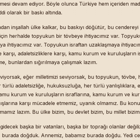
leri Üzerindeki Hak ve Hukûkları: Kur’ân-Sünnet Dairesinde Erke
mesi devam ediyor. Böyle olunca Türkiye hem içeriden ma
e El Yazısı Fâtiha: Sû Bitene Kadar Tüketim, Hastalara Pay —
di olarak bir baskı altında.
elâm’ın Önünde Secde Etmeyen İblîsin Kıyamete Kadar Külleri A
, Basîr Gibi Sıfatlarının Kul Üzerindeki Tecellîsi: Zaman Sıfatı Na
ndan inşallah ülke kalkar, bu baskıyı döğütür, bu cendereyi
î Hazretlerinin Şifâ’ül-Eskam’da Bahsettiği 4. Gökteki Kum Ir
için herhalde topyukun bir tövbeye ihtiyacımız var. Topyu
esûd Güler: Çocuklara Nasîhat Etmek mi, Eleştirmek mi? — Din N
a ihtiyacımız var. Topyukun israftan uzaklaşmaya ihtiyacım
Kişi Hâline Nasıl Gelinir? — Mustafa Özbağ’ın İlk Okuduğu Kitap
arşı, adaletsizliklere karşı, kamu kurum ve kuruluşların is
Fânî Olabilir mi? — Allah’ta Fânî Olmak, Resûlullah’ta Fânî Olmak
in Aile Borcu: Mustafa Özbağ’ın Sabah Duâ Sırrı — 7 İhlâs-Fâtiha
me, bunlardan sığırılmaya çalışmak lazım.
zürsuzluk ve Korku: Dostluğun İşini Yaptığın Müddetçe Selâmet
def Hastasının Kovid-Rüyâsı: Beyaz Güvercin Başına Konup Sedefl
viyorsak, eğer milletimizi seviyorsak, bu topyukun, tövbe,
 Yarattı, Nefis İsyankâr: “Ben Dedi Biziz Diyemedi” — Evrim Saç
türlü adaletsizliğe, hukuksuzluğa, her türlü yanlışlıklara, ek
Çetin İnanç: Kız Çocuğun İsmi ve 2 Metre Önüne Düşen Şimşek
kamu kurum ve kuruluşların israflarına, kamu kurum ve kuru
âhip Olmayı İstemek Edepsizlik midir? Allah’tan İnâyet ve Velî 
nışlarına karşı mücadele etmemiz, uyanık olmamız. Bu konu
allat Olunduğunu Nasıl Anlaşılır?
kmamız lazım. Bu ülke bizim, bu devlet bizim, bu millet bizim
ı ve Süleymân Aleyhisselâm’ın Hazinesi Kudüs’te mi? — Mossad-
nde Şehvetin Yükselmesi ve Cinnî Tâifesiyle İrtibâtı: Evlenme-
gidecek başka bir vatanları, başka bir toprağı olanlar değili
arken Ayakların Yerle Temasının Kesilmesi: Mekrûh mudur?
iz burada doğduk. Annemiz, babamız burada doğdu. Yedi ce
ülmüş Kadının Duâ İsteği: Kâbe’de Gezen Rüyâ ve Beyinin Dinle