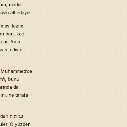
rum, maddi
skı altındayız.
lması lazım,
n beri, kaç
dular. Ama
vam ediyor.
i Muhammed’de
m’ı, bunu
rında da
ını, ne tarafa
den hızlıca
tüler. O yüzden