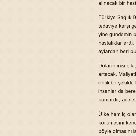
alınacak bir hast
Mehdî Hadîsi v
Yıllardır Aşık
Türkiye Sağlık Ba
İstikâmet Ehli
tedaviye karşı g
Restore Edilen
yine gündemin bi
Zülkarneyn Al
Kendimi Değer
hastalıklar artt
Rüyâda Allah’
aylardan beri b
Pandemide Cum
İmân-ı Kâmil O
Doların inişi çık
Kur’ân Okurke
artacak. Maliyet
Anne-Baba Kro
ilintili bir şek
Her An Allah’ı
insanlar da bere
Duygusal Zikz
kumardır, adalets
Dinde Mantık 
Network Marke
Ülke hem iç olar
Âlemin Yaratı
korumasını kendi
Sûizânnın Faz
Bilinmeyi İstem
böyle olmasını is