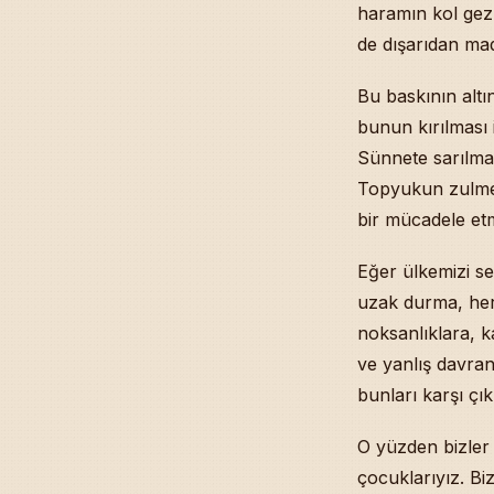
Eşlerin Birbir
haramın kol gez
Yağmur Suyu v
de dışarıdan mad
Âdem Aleyhiss
Allah’ın Semî’
Bu baskının altı
Ahmed er-Rıfâ
bunun kırılması 
Kayseri’den M
Sünnete sarılmay
Bilgiye Koşan 
Topyukun zulme k
İnsan Bilgide 
Zekiye Kızdeş
bir mücadele et
İş Yerinde Hu
Uzun Yıllık Se
Eğer ülkemizi se
Allah Aşk İçin
uzak durma, her 
Manavgat’tan 
noksanlıklara, 
Ma’nevî İlme S
ve yanlış davra
Bir İnsana Mus
bunları karşı çı
Belkıs’ın Taht
Âdet Dönemleri
O yüzden bizler 
Secdeden Kalk
çocuklarıyız. B
Üç Kişilik Üz