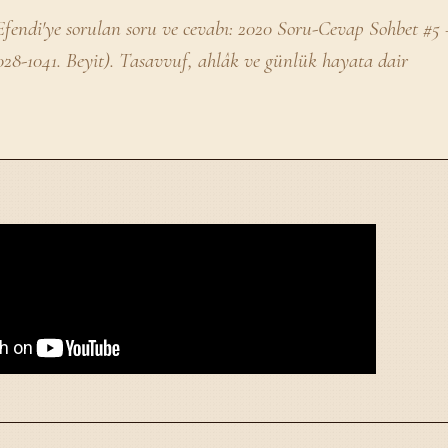
fendi'ye sorulan soru ve cevabı: 2020 Soru-Cevap Sohbet #5
028-1041. Beyit). Tasavvuf, ahlâk ve günlük hayata dair