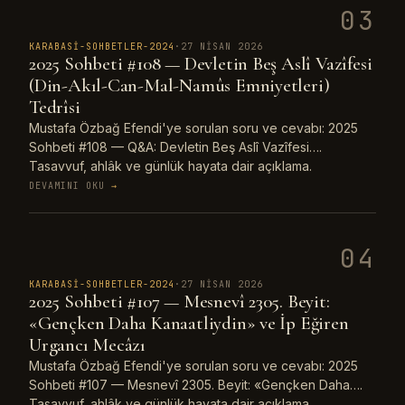
03
KARABASI-SOHBETLER-2024
·
27 NISAN 2026
2025 Sohbeti #108 — Devletin Beş Aslî Vazîfesi
(Din-Akıl-Can-Mal-Namûs Emniyetleri)
Tedrîsi
Mustafa Özbağ Efendi'ye sorulan soru ve cevabı: 2025
Sohbeti #108 — Q&A: Devletin Beş Aslî Vazîfesi….
Tasavvuf, ahlâk ve günlük hayata dair açıklama.
DEVAMINI OKU
→
04
KARABASI-SOHBETLER-2024
·
27 NISAN 2026
2025 Sohbeti #107 — Mesnevî 2305. Beyit:
«Gençken Daha Kanaatliydin» ve İp Eğiren
Urgancı Mecâzı
Mustafa Özbağ Efendi'ye sorulan soru ve cevabı: 2025
Sohbeti #107 — Mesnevî 2305. Beyit: «Gençken Daha….
Tasavvuf, ahlâk ve günlük hayata dair açıklama.