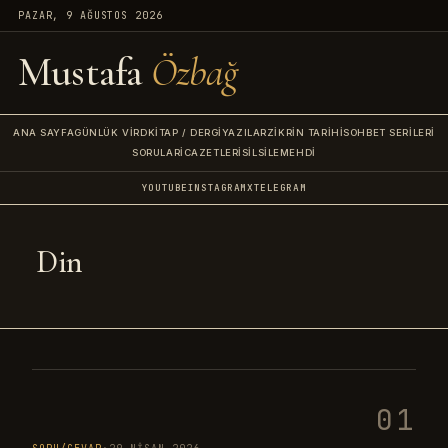
PAZAR, 9 AĞUSTOS 2026
Mustafa
Özbağ
ANA SAYFA
GÜNLÜK VIRD
KITAP / DERGI
YAZILAR
ZIKRIN TARIHI
SOHBET SERILERI
SORULAR
İCAZETLERI
SILSILE
MEHDI
YOUTUBE
INSTAGRAM
X
TELEGRAM
Din
01