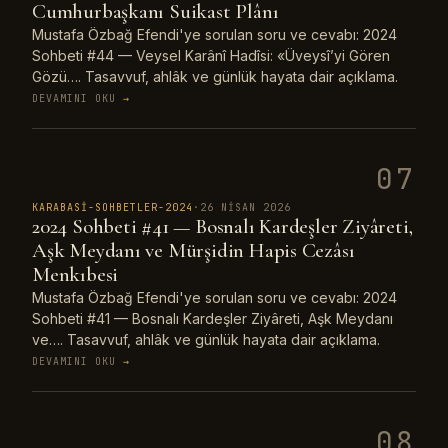
Cumhurbaşkanı Suikast Plânı
Mustafa Özbağ Efendi'ye sorulan soru ve cevabı: 2024
Sohbeti #44 — Veysel Karânî Hadîsi: «Üveysî’yi Gören
Gözü…. Tasavvuf, ahlâk ve günlük hayata dair açıklama.
DEVAMINI OKU
→
07
KARABASI-SOHBETLER-2024
·
26 NISAN 2026
2024 Sohbeti #41 — Bosnalı Kardeşler Ziyâreti,
Aşk Meydanı ve Mürşidin Hapis Cezâsı
Menkıbesi
Mustafa Özbağ Efendi'ye sorulan soru ve cevabı: 2024
Sohbeti #41 — Bosnalı Kardeşler Ziyâreti, Aşk Meydanı
ve…. Tasavvuf, ahlâk ve günlük hayata dair açıklama.
DEVAMINI OKU
→
08