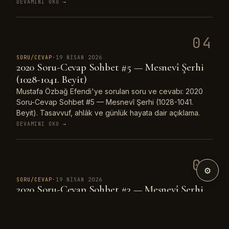
DEVAMINI OKU
→
04
SORU/CEVAP
·
19 NISAN 2026
2020 Soru-Cevap Sohbet #5 — Mesnevî Şerhi
(1028-1041. Beyit)
Mustafa Özbağ Efendi'ye sorulan soru ve cevabı: 2020
Soru-Cevap Sohbet #5 — Mesnevî Şerhi (1028-1041.
Beyit). Tasavvuf, ahlâk ve günlük hayata dair açıklama.
DEVAMINI OKU
→
05
⚙
SORU/CEVAP
·
19 NISAN 2026
2020 Soru-Cevap Sohbet #3 — Mesnevî Şerhi
(1061-1066. Beyit)
Mustafa Özbağ Efendi'ye sorulan soru ve cevabı: 2020
Soru-Cevap Sohbet #3 — Mesnevî Şerhi (1061-1066.