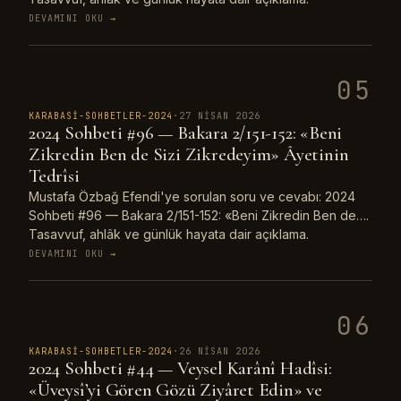
DEVAMINI OKU
→
05
KARABASI-SOHBETLER-2024
·
27 NISAN 2026
2024 Sohbeti #96 — Bakara 2/151-152: «Beni
Zikredin Ben de Sizi Zikredeyim» Âyetinin
Tedrîsi
Mustafa Özbağ Efendi'ye sorulan soru ve cevabı: 2024
Sohbeti #96 — Bakara 2/151-152: «Beni Zikredin Ben de….
Tasavvuf, ahlâk ve günlük hayata dair açıklama.
DEVAMINI OKU
→
06
KARABASI-SOHBETLER-2024
·
26 NISAN 2026
2024 Sohbeti #44 — Veysel Karânî Hadîsi:
«Üveysî’yi Gören Gözü Ziyâret Edin» ve