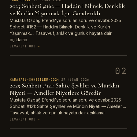
SORU/CEVAP
·
29 NISAN 2026
2025 Sohbeti #162 — Haddini Bilmek, Denklik
ve Kur’ân Yaşanmak İçin Gönderildi
Mustafa Özbağ Efendi'ye sorulan soru ve cevabı: 2025
Sohbeti #162 — Haddini Bilmek, Denklik ve Kur’ân
Yaşanmak…. Tasavvuf, ahlâk ve günlük hayata dair
açıklama.
DEVAMINI OKU
→
02
KARABASI-SOHBETLER-2024
·
27 NISAN 2026
2025 Sohbeti #121: Sahte Şeyhler ve Mürîdin
Niyeti — Ameller Niyetlere Göredir
Mustafa Özbağ Efendi'ye sorulan soru ve cevabı: 2025
Sohbeti #121: Sahte Şeyhler ve Mürîdin Niyeti — Ameller….
Tasavvuf, ahlâk ve günlük hayata dair açıklama.
DEVAMINI OKU
→