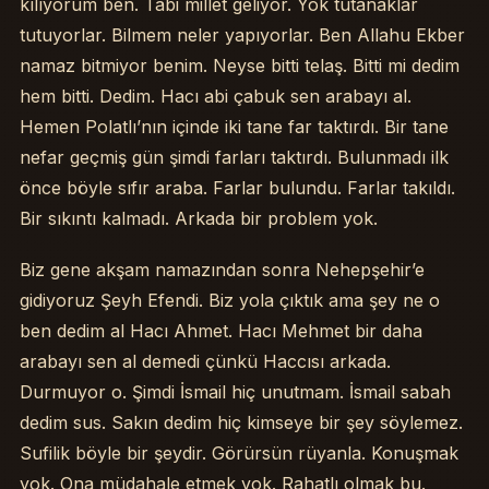
kılıyorum ben. Tabi millet geliyor. Yok tutanaklar
tutuyorlar. Bilmem neler yapıyorlar. Ben Allahu Ekber
namaz bitmiyor benim. Neyse bitti telaş. Bitti mi dedim
hem bitti. Dedim. Hacı abi çabuk sen arabayı al.
Hemen Polatlı’nın içinde iki tane far taktırdı. Bir tane
nefar geçmiş gün şimdi farları taktırdı. Bulunmadı ilk
önce böyle sıfır araba. Farlar bulundu. Farlar takıldı.
Bir sıkıntı kalmadı. Arkada bir problem yok.
Biz gene akşam namazından sonra Nehepşehir’e
gidiyoruz Şeyh Efendi. Biz yola çıktık ama şey ne o
ben dedim al Hacı Ahmet. Hacı Mehmet bir daha
arabayı sen al demedi çünkü Haccısı arkada.
Durmuyor o. Şimdi İsmail hiç unutmam. İsmail sabah
dedim sus. Sakın dedim hiç kimseye bir şey söylemez.
Sufilik böyle bir şeydir. Görürsün rüyanla. Konuşmak
yok. Ona müdahale etmek yok. Rahatlı olmak bu.