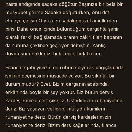
hastalandığında sadaka döğütür Başınıza bir bela bir
müsyubet gelirse Sadaka döğütürken, onu def
etmeye çalışın O yüzden sadaka güzel amellerden
birisi Daha önce içinde bulunduğum dergahta şehir
olarak farklı bağışlamada oranın zâkiri filan babanın
da ruhuna şeklinde geçiriyor demiştim. Yanlış
duymuşum hakkınızı helal edin, helal olsun.
Filanca ağabeyimizin de ruhuna diyerek bağışlamada
isminin geçmesine müsaade ediyor. Bu sıkıntılı bir
durum mudur? Evet. Bizim derganın adabında,
erkânında böyle bir şey yoktur. Biz bütün derviş
kardeşlerimize dert çıkarız. Üstadımızın ruhaniyetine
deriz. Biz yaşayan velilerin, mürşid-i kâmilerin
ruhaniyetine deriz. Bütün derviş kardeşlerimizin
ruhaniyetine deriz. Bizim ders kağıtlarında, filanca