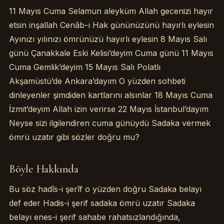
Böyle Hakkında
11 Mayıs Cuma Selamun aleyküm Allah gecenizi hayır
2. Kahinlik, Büyü ve Sufinin Rüya İlmesi
etsin inşallah Cenâb-ı Hak gününüzünü hayırlı eylesin
3. Kaza Kıssası, Raziyet Makamı ve Mesnevî 750. Beyit Tefs
Ayınızı yılınızı ömrünüzü hayırlı eylesin 8 Mayıs Salı
4. Peygamber Sevgisi, Sönmeyen Yıldızlar ve Mürşid-i Kâm
günü Çanakkale Eski Kelisi’deyim Cuma günü 11 Mayıs
5. Evlilik Sünnet-i Resûl’üdür: Mümin Hangi Korkuyu Bilmez
Kaynakça ve Referanslar
Cuma Gemlik’deyim 15 Mayıs Salı Polatlı
İlgili Sohbetler
Akşamüstü’de Ankara’dayım O yüzden sohbeti
dinleyenler şimdiden kartlarını alsınlar 18 Mayıs Cuma
İzmit’deyim Allah izin verirse 22 Mayıs İstanbul’dayım
Neyse sizi ilgilendiren cuma günüydü Sadaka vermek
ömrü uzatır gibi sözler doğru mu?
Böyle Hakkında
Bu söz hadîs-i şerîf o yüzden doğru Sadaka belayı
def eder Hadis-i şerif sadaka ömrü uzatır Sadaka
belayı enes-i şerif sahabe rahatsızlandığında,