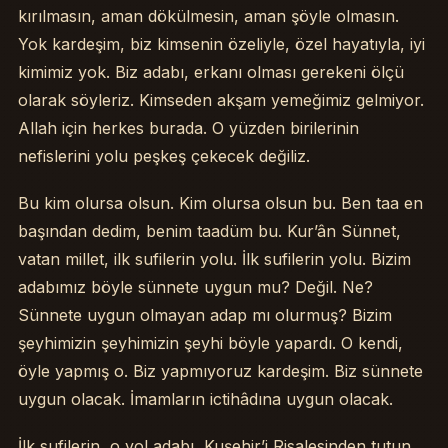
kırılmasın, aman dökülmesin, aman şöyle olmasın.
Yok kardeşim, biz kimsenin özeliyle, özel hayatıyla, iyi
kimimiz yok. Biz adabı, erkanı olması gerekeni ölçü
olarak söyleriz. Kimseden akşam yemeğimiz gelmiyor.
Allah için herkes burada. O yüzden birilerinin
nefislerini yolu peşkeş çekecek değiliz.
Bu kim olursa olsun. Kim olursa olsun bu. Ben taa en
başından dedim, benim taadüm bu. Kur’ân Sünnet,
vatan millet, ilk sufilerin yolu. İlk sufilerin yolu. Bizim
adabımız böyle sünnete uygun mu? Değil. Ne?
Sünnete uygun olmayan adap mı olurmuş? Bizim
şeyhimizin şeyhimizin şeyhi böyle yapardı. O kendi,
öyle yapmış o. Biz yapmıyoruz kardeşim. Biz sünnete
uygun olacak. İmamların ictihâdına uygun olacak.
İlk sufilerin, o yol adabı, Kuşehir’i Risalesinden tutun