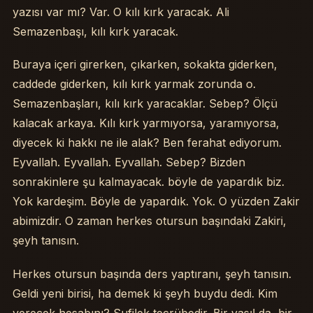
yazısı var mı? Var. O kılı kırk yaracak. Ali
Semazenbaşı, kılı kırk yaracak.
Buraya içeri girerken, çıkarken, sokakta giderken,
caddede giderken, kılı kırk yarmak zorunda o.
Semazenbaşları, kılı kırk yaracaklar. Sebep? Ölçü
kalacak arkaya. Kılı kırk yarmıyorsa, yaramıyorsa,
diyecek ki hakkı ne ile alak? Ben ferahat ediyorum.
Eyvallah. Eyvallah. Eyvallah. Sebep? Bizden
sonrakinlere şu kalmayacak. böyle de yapardık biz.
Yok kardeşim. Böyle de yapardık. Yok. O yüzden Zakir
abimizdir. O zaman herkes otursun başındaki Zakiri,
şeyh tanısın.
Herkes otursun başında ders yaptıranı, şeyh tanısın.
Geldi yeni birisi, ha demek ki şeyh buydu dedi. Kim
verecek hesabını? Sufilek tecrübedir. Bir vasıl da, bir