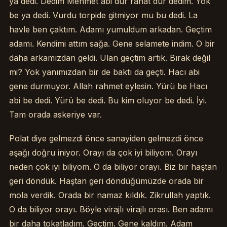
ya dedi. Dedim Mehmet abi dur rahat dur dedim. Yok
be ya dedi. Vurdu torpide gitmiyor mu bu dedi. La
havle ben çaktım. Adamı yumuldum arkadan. Geçtim
adamı. Kendimi attım sağa. Gene selamete indim. O bir
daha arkamızdan geldi. Ulan geçtim artık. Bırak değil
mi? Yok yanımızdan bir de baktı da geçti. Hacı abi
gene durmuyor. Allah rahmet eylesin. Yürü be Hacı
abi be dedi. Yürü be dedi. Bu kim oluyor be dedi. İyi.
Tam orada askeriye var.
Polat diye gelmezdi önce sanayiden gelmezdi önce
aşağı doğru iniyor. Orayı da çok iyi biliyom. Orayı
neden çok iyi biliyom. O da biliyor orayı. Biz bir haştan
geri döndük. Haştan geri döndüğümüzde orada bir
mola verdik. Orada bir namaz kıldık. Zikrullah yaptık.
O da biliyor orayı. Böyle virajlı virajlı orası. Ben adamı
bir daha tokatladım. Geçtim. Gene kaldım. Adam