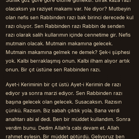
Sufilik göz göre göre ölüme gitmektir. Bırak kaza razı
olacaksın ya raziyet makamı var. Ne diyor? Mutbeyin
olan nefis sen Rabbinden razı bak birinci derecede kul
razı oluyor. Sen Rabbinden razı Rabbin de senden
razı olarak salih kullarımın içinde cennetime gir. Nefis
mutmain olacak. Mutmain makamına gelecek.
Mutmain makamına gelmek ne demek? Şek-i şüphesi
yok. Kalbi berraklaşmış onun. Kalbi ilham alıyor artık
onun. Bir çıt üstüne sen Rabbinden razı.
Ayet-i Keriminin bir çıt üstü Ayet-i Kerimin de razı
ediyor ya sonra marzi ediyor. Sen Rabbinden razı
başına gelecek olan gelecek. Susacaksın. Razısın
çünkü. Razısın. Biz sabah çıktık yola. Bana verdi
anahtarı abi al dedi. Ben bir müddet kullandım. Sonra
verdim bunu. Dedim Allah’a cabi devam et. Allah
rahmet eylesin. Bir müddet götürdü. Geliyoruz ben