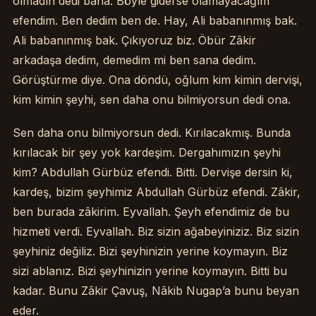
olmadın dedi bana. Böyle giderse olamayacağım
efendim. Ben dedim ben de. Hay, Ali babanınmış bak.
Ali babanınmış bak. Çıkıyoruz biz. Öbür Zâkir
arkadaşa dedim, demedim mi ben sana dedim.
Görüştürme diye. Ona döndü, oğlum kim kimin dervişi,
kim kimin şeyhi, sen daha onu bilmiyorsun dedi ona.
Sen daha onu bilmiyorsun dedi. Kırılacakmış. Bunda
kırılacak bir şey yok kardeşim. Dergahımızın şeyhi
kim? Abdullah Gürbüz efendi. Bitti. Dervişe dersin ki,
kardeş, bizim şeyhimiz Abdullah Gürbüz efendi. Zâkir,
ben burada zâkirim. Eyvallah. Şeyh efendimiz de bu
hizmeti verdi. Eyvallah. Biz sizin ağabeyiniziz. Biz sizin
şeyhiniz değiliz. Bizi şeyhinizin yerine koymayın. Biz
sizi ablanız. Bizi şeyhinizin yerine koymayın. Bitti bu
kadar. Bunu Zâkir Çavuş, Nâkib Nugap’a bunu beyan
eder.