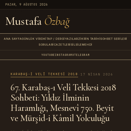
PAZAR, 9 AĞUSTOS 2026
Mustafa
Özbağ
ANA SAYFA
GÜNLÜK VIRD
KITAP / DERGI
YAZILAR
ZIKRIN TARIHI
SOHBET SERILERI
SORULAR
İCAZETLERI
SILSILE
MEHDI
YOUTUBE
INSTAGRAM
X
TELEGRAM
KARABAŞ-I VELÎ TEKKESI 2018
·
17 NISAN 2026
67. Karabaş-ı Velî Tekkesi 2018
Sohbeti: Yıldız İlminin
Haramlığı, Mesnevî 750. Beyit
ve Mürşid-i Kâmil Yolculuğu