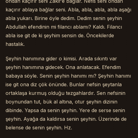
ondan kaçırır seni Zâkir’e bağlar. Nefis seni ondan
kaçırır ablaya bağlar seni. Abla, abla, abla, abla aşağı
abla yukarı. Birine öyle dedim. Dedim senin şeyhin
Abdullah efendinin mi filancı ablamı? Kaldı. Filancı
abla ise git de ki şeyhim sensin de. Öncekilerde
hastalık.
Şeyhin hanımına gider o kimisi. Arada sıkıntı var
şeyhin hanımına gidecek. Ona anlatacak. Efendim
babaya söyle. Senin şeyhin hanımı mı? Şeyhin hanımı
ise git ona diz çök önünde. Bunlar nefsin şeytanla
ortaklaşa kurmuş olduğu tezgahlardır. Sen nefsinin
boynundan tut, bük al altına, otur şeyhin dizinin
dibinde. Yapsa da senin şeyhin. Yere de serse senin
şeyhin. Ayağa da kaldırsa senin şeyhin. Üzerinde de
belense de senin şeyhin. Hz.