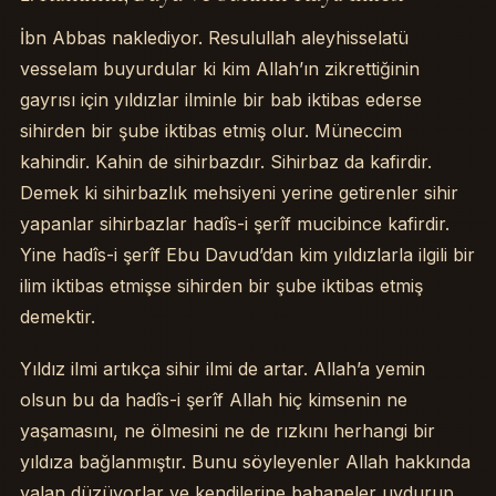
İbn Abbas naklediyor. Resulullah aleyhisselatü
vesselam buyurdular ki kim Allah’ın zikrettiğinin
gayrısı için yıldızlar ilminle bir bab iktibas ederse
sihirden bir şube iktibas etmiş olur. Müneccim
kahindir. Kahin de sihirbazdır. Sihirbaz da kafirdir.
Demek ki sihirbazlık mehsiyeni yerine getirenler sihir
yapanlar sihirbazlar hadîs-i şerîf mucibince kafirdir.
Yine hadîs-i şerîf Ebu Davud’dan kim yıldızlarla ilgili bir
ilim iktibas etmişse sihirden bir şube iktibas etmiş
demektir.
Yıldız ilmi artıkça sihir ilmi de artar. Allah’a yemin
olsun bu da hadîs-i şerîf Allah hiç kimsenin ne
yaşamasını, ne ölmesini ne de rızkını herhangi bir
yıldıza bağlanmıştır. Bunu söyleyenler Allah hakkında
yalan düzüyorlar ve kendilerine bahaneler uydurup