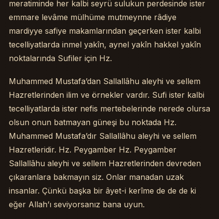
meratiminde her kalbi seyrü sulukun perdesinde ister
emmare levâme mülhüme mutmeynne râdiye
mardiyye safiye makamlarından geçerken ister kalbi
tecelliyatlarda inmel yakîn, aynel yakîn hakkel yakîn
noktalarında Sufiler için Hz.
Muhammed Mustafa’dan Sallallâhu aleyhi ve sellem
Hazretlerinden ilim ve örnekler vardır. Sufi ister kalbi
tecelliyatlarda ister nefis mertebelerinde nerede olursa
olsun onun batmayan güneşi bu noktada Hz.
Muhammed Mustafa’dır Sallallâhu aleyhi ve sellem
Hazretleridir. Hz. Peygamber Hz. Peygamber
Sallallâhu aleyhi ve sellem Hazretlerinden devreden
çıkaranlara bakmayın siz. Onlar manadan uzak
insanlar. Çünkü başka bir âyet-i kerîme de de de ki
eğer Allah’ı seviyorsanız bana uyun.