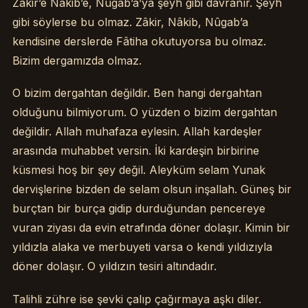
Zâkir’e Nâkib’e, Nûgab’a’ya şeyh gibi davranır. Şeyh
gibi söylerse bu olmaz. Zâkir, Nâkib, Nûgab’a
kendisine derslerde Fâtiha okutuyorsa bu olmaz.
Bizim dergamızda olmaz.
O bizim dergahtan değildir. Ben hangi dergahtan
olduğunu bilmiyorum. O yüzden o bizim dergahtan
değildir. Allah muhafaza eylesin. Allah kardeşler
arasında muhabbet versin. İki kardeşin birbirine
küsmesi hoş bir şey değil. Aleyküm selam Yunak
dervişlerine bizden de selam olsun inşallah. Güneş bir
burçtan bir burça gidip durduğundan pencereye
vuran ziyası da evin etrafında döner dolaşır. Kimin bir
yıldızla alaka ve merbuyeti varsa o kendi yıldızıyla
döner dolaşır. O yıldızın tesiri altındadır.
Talihli zühre ise şevki çalıp çağırmaya aşkı diler.