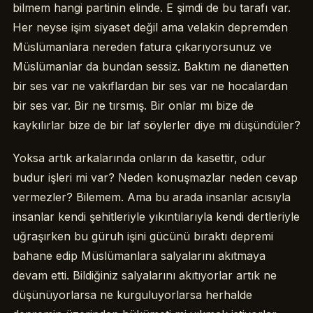
bilmem hangi partinin elinde. E şimdi de bu tarafı var.
Her neyse işim siyaset değil ama velakin depremden
Müslümanlara nereden fatura çıkarıyorsunuz ve
Müslümanlar da bundan sessiz. Baktım ne dianetten
bir ses var ne vakıflardan bir ses var ne hocalardan
bir ses var. Bir ne tırsmış. Bir onlar mı bize de
kaykılırlar bize de bir laf söylerler diye mi düşündüler?
Yoksa artık arkalarında onların da kasettir, odur
budur işleri mi var? Neden konuşmazlar neden cevap
vermezler? Bilemem. Ama bu arada insanlar acısıyla
insanlar kendi şehitleriyle yıkıntılarıyla kendi dertleriyle
uğraşırken bu güruh işini gücünü bıraktı depremi
bahane edip Müslümanlara salyalarını akıtmaya
devam etti. Bildiğiniz salyalarını akıtıyorlar artık ne
düşünüyorlarsa ne kurguluyorlarsa herhalde