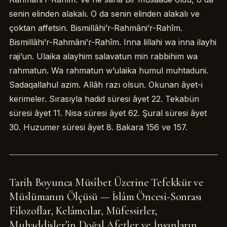
senin elinden alakalı. O da senin elinden alakalı ve
çoktan affetsin. Bismillâhi’r-Rahmâni’r-Rahîm.
Bismillâhi’r-Rahmâni’r-Rahîm. Inna lillahi wa inna ilayhi
raji’un. Ulaika alayhim salavatun min rabbihim wa
rahmatun. Wa rahmatun w’ulaika humul muhtaduni.
Sadaqallahul azim. Allâh razı olsun. Okunan âyet-i
kerimeler. Sırasıyla hadid süresi âyet 22. Tekabün
süresi âyet 11. Nisa süresi âyet 62. Şural süresi âyet
30. Huzumer süresi âyet 8. Bakara 156 ve 157.
Tarih Boyunca Müsîbet Üzerine Tefekkür ve
Müslümanın Ölçüsü — İslâm Öncesi-Sonrası
Filozoflar, Kelâmcılar, Müfessirler,
Muhaddisler’in Doğal Afetler ve İnsanların