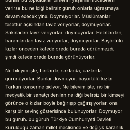
verirse bu ne idiği belirsiz güruh onlarla uğraşmaya
devam edecek yine. Doymuyorlar. Müslümanlar
tesettür açısından taviz veriyorlar, doymuyorlar.
Sakaladan taviz veriyorlar, doymuyorlar. Helallardan,
haramlardan taviz veriyorlar, doymuyorlar. Başörtülü
kızlar önceden kafede orada burada görünmezdi,
şimdi kafede orada burada görünüyorlar.
Ne bileyim işte, barlarda, sazlarda, cazlarda
görünüyorlar. Bunlar doymuyor. başörtülü kızlar
Tarkan konserine gidiyor. Ne bileyim işte, no bir
medyatik bir sanatçı denilen ne idiği belirsiz bir kimseyi
görünce o kızlar böyle bağırışıp çağırışıyorlar. ona
karşı bir sevinç gösterisinde bulunuyorlar. Doymuyor
bu güruh. bu güruh Türkiye Cumhuriyeti Devleti
kurulduğu zaman millet meclisinde ve değişik karanlık