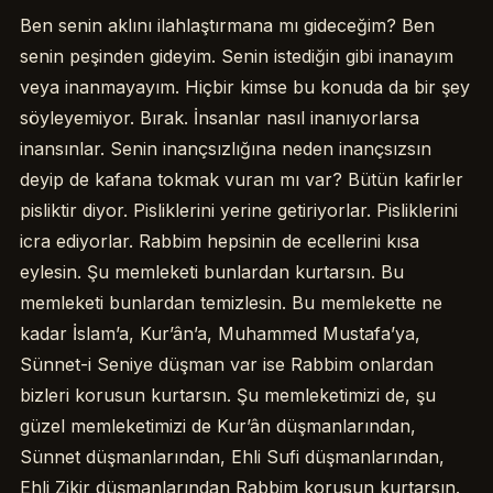
Ben senin aklını ilahlaştırmana mı gideceğim? Ben
senin peşinden gideyim. Senin istediğin gibi inanayım
veya inanmayayım. Hiçbir kimse bu konuda da bir şey
söyleyemiyor. Bırak. İnsanlar nasıl inanıyorlarsa
inansınlar. Senin inançsızlığına neden inançsızsın
deyip de kafana tokmak vuran mı var? Bütün kafirler
pisliktir diyor. Pisliklerini yerine getiriyorlar. Pisliklerini
icra ediyorlar. Rabbim hepsinin de ecellerini kısa
eylesin. Şu memleketi bunlardan kurtarsın. Bu
memleketi bunlardan temizlesin. Bu memlekette ne
kadar İslam’a, Kur’ân’a, Muhammed Mustafa’ya,
Sünnet-i Seniye düşman var ise Rabbim onlardan
bizleri korusun kurtarsın. Şu memleketimizi de, şu
güzel memleketimizi de Kur’ân düşmanlarından,
Sünnet düşmanlarından, Ehli Sufi düşmanlarından,
Ehli Zikir düşmanlarından Rabbim korusun kurtarsın.