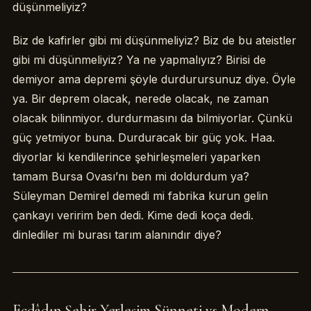
düşünmeliyiz?
Biz de kafirler gibi mi düşünmeliyiz? Biz de bu ateistler
gibi mi düşünmeliyiz? Ya ne yapmalıyız? Birisi de
demiyor ama depremi şöyle durdurursunuz diye. Öyle
ya. Bir deprem olacak, nerede olacak, ne zaman
olacak bilinmiyor. durdurmasını da bilmiyorlar. Çünkü
güç yetmiyor buna. Durduracak bir güç yok. Haa.
diyorlar ki kendilerince şehirleşmeleri yaparken
tamam Bursa Ovası’nı ben mi doldurdum ya?
Süleyman Demirel demedi mi fabrika kurun gelin
çankayı veririm ben dedi. Kime dedi koça dedi.
dinlediler mi burası tarım alanındır diye?
Ecdâdın Şehir Yerleşim Sünneti vs Modern