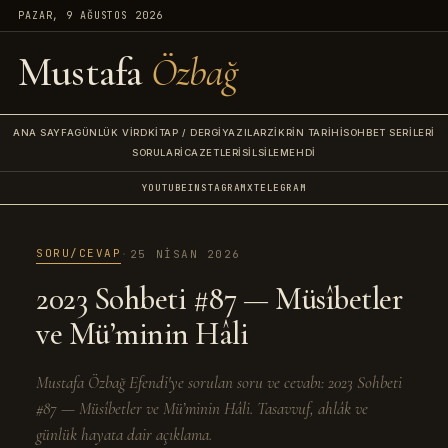
PAZAR, 9 AĞUSTOS 2026
Mustafa
Özbağ
ANA SAYFA
GÜNLÜK VIRD
KITAP / DERGI
YAZILAR
ZIKRIN TARIHI
SOHBET SERILERI
SORULAR
İCAZETLERI
SILSILE
MEHDI
YOUTUBE
INSTAGRAM
X
TELEGRAM
SORU/CEVAP
·
25 NISAN 2026
2023 Sohbeti #87 — Müsîbetler
ve Mü’minin Hâli
Mustafa Özbağ Efendi'ye sorulan soru ve cevabı: 2023 Sohbeti
#87 — Müsîbetler ve Mü’minin Hâli. Tasavvuf, ahlâk ve
günlük hayata dair açıklama.