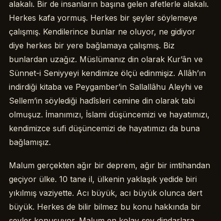
alakalı. Bir de insanların başına gelen afetlerle alakalı.
Herkes kafa yormuş. Herkes bir şeyler söylemeye
çalışmış. Kendilerince bunlar ne oluyor, ne gidiyor
diye herkes bir yere bağlamaya çalışmış. Biz
bunlardan uzağız. Müslümanız din olarak Kur’ân ve
Sünnet-i Seniyyeyi kendimize ölçü edinmişiz. Allâh’ın
indirdiği kitaba ve Peygamber’in Sallallâhu Aleyhi ve
Sellem’in söylediği hadîsleri cemine din olarak tabi
olmuşuz. İmanımızı, İslami düşüncemizi ve hayatımızı,
kendimizce sufi düşüncemizi de hayatımızı da buna
bağlamışız.
Malum gerçekten ağır bir deprem, ağır bir imtihandan
geçiyor ülke. 10 tane il, ülkenin yaklaşık yedide biri
yıkılmış vaziyette. Acı büyük, acı büyük olunca dert
büyük. Herkes de bilir bilmez bu konu hakkında bir
şeyler konuşuyor. Malum en kolay şey dindarlara