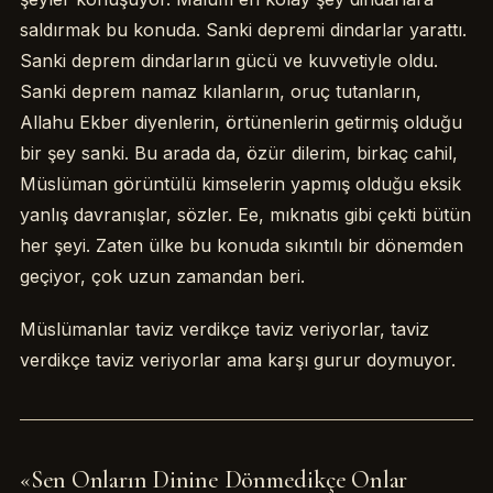
saldırmak bu konuda. Sanki depremi dindarlar yarattı.
Sanki deprem dindarların gücü ve kuvvetiyle oldu.
Sanki deprem namaz kılanların, oruç tutanların,
Allahu Ekber diyenlerin, örtünenlerin getirmiş olduğu
bir şey sanki. Bu arada da, özür dilerim, birkaç cahil,
Müslüman görüntülü kimselerin yapmış olduğu eksik
yanlış davranışlar, sözler. Ee, mıknatıs gibi çekti bütün
her şeyi. Zaten ülke bu konuda sıkıntılı bir dönemden
geçiyor, çok uzun zamandan beri.
Müslümanlar taviz verdikçe taviz veriyorlar, taviz
verdikçe taviz veriyorlar ama karşı gurur doymuyor.
«Sen Onların Dinine Dönmedikçe Onlar