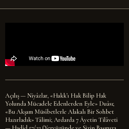
Açılış — Niyâzlar, «Hakk’ı Hak Bilip Hak
Table of Contents
Yolunda Mücadele Edenlerden Eyle» Duâsı;
Açılış — Niyâzlar, «Hakk’ı Hak Bilip Hak Yolunda Mücadele 
«Bu Akşam Müsîbetlerle Alakalı Bir Sohbet
Tarih Boyunca Müsîbet Üzerine Tefekkür ve Müslümanın Ölçü
«Sen Onların Dinine Dönmedikçe Onlar Seninle Mücadeleyi 
Hazırladık» Tâlimi; Ardarda 7 Âyetin Tilâveti
Ermeni Dönmeleri-Sebataistler ve «İslâmdan Vazgeçelim, Hr
— Hadîd 57/22 (Yeryüzünde ve Sizin Başınıza