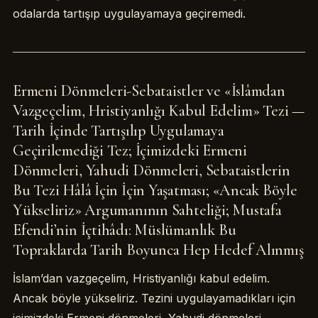
odalarda tartışıp uygulayamaya geçiremedi.
Ermeni Dönmeleri-Sebataistler ve «İslâmdan
Vazgeçelim, Hristiyanlığı Kabul Edelim» Tezi —
Tarih İçinde Tartışılıp Uygulamaya
Geçirilemediği Tez; İçimizdeki Ermeni
Dönmeleri, Yahudi Dönmeleri, Sebataistlerin
Bu Tezi Hâlâ İçin İçin Yaşatması; «Ancak Böyle
Yükseliriz» Argumanının Sahteliği; Mustafa
Efendi’nin İçtihâdı: Müslümanlık Bu
Topraklarda Tarih Boyunca Hep Hedef Alınmış
İslam’dan vazgeçelim, Hristiyanlığı kabul edelim.
Ancak böyle yükseliriz. Tezini uygulayamadıkları için
içimizdeki Ermeni dönmeleri, Yahudi dönmeleri,