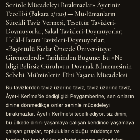
Seninle Mücadeleyi Bırakmazlar» Âyetinin
Tecellîsi (Bakara 2/120) — Müslümanların
Sürekli Taviz Vermesi; Tesettür Tavizleri-
Doymuyorlar; Sakal Tavizleri-Doymuyorlar;
Helâl-Haram Tavizleri-Doymuyorlar;
«Başörtülü Kızlar Öncede Üniversiteye
Giremezlerdi» Tarihinden Bugüne; Bu «Ne
İdiği Belirsiz Güruh»un Doymak Bilmemesinin
Sebebi: Mü’minlerin Dîni Yaşama Mücadelesi
Bu tavizlerden taviz üzerine taviz, taviz üzerine taviz,
Âyet-i Kerîme’de dediği gibi Peygamberine, sen onların
dinine dönmedikçe onlar seninle mücadeleyi
bırakmazlar. Âyet-i Kerîme’si tecelli ediyor. siz dinini,
bu ülkede dinini yaşamaya çalışan kendince yaşamaya
çalışan gruplar, topluluklar olduğu müddetçe ve
bunlar bu topluluklar dinlerini yaşama mücadelesi