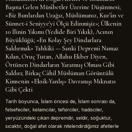
Başına Gelen Müsîbetler Üzerine Düşünmesi;
«Biz Bunlardan Uzağız, Müslümanız, Kur’ân ve
Sünnet-i Seniyye’yi Ölçü Edinmişiz»; Ülkenin
10 İlinin Yıkımı (Yedide Biri Yıkık), Acının
Büyüklüğü; «En Kolay Şey Dindarlara
Saldırmak» Tahkîki — Sanki Depremi Namaz
Kılan, Oruç Tutan, Allahu Ekber Diyen,
Örtünen Dindarların Yaratmış Olması Gibi
Saldırı; Birkaç Câhil Müslüman Görüntülü
Kimsenin «Eksik-Yanlış» Davranışı Mıknatıs
Gibi Çekti
Tarih boyunca, İslam öncesi de, İslam sonrası da,
felsefeciler, kelamcılar, tefsirciler, hadisciler,
yeryüzündeki çıkan depremdir, seldir, soğuktur,
sıcaktır, doğal afet olarak nitelendirdiğimiz afetlerle