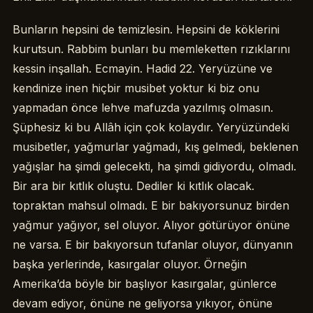
Bunların hepsini de temizlesin. Hepsini de köklerini
kurutsun. Rabbim bunları bu memleketten rızıklarını
kessin inşallah. Ecmayin. Hadid 22. Yeryüzüne ve
kendinize inen hiçbir musibet yoktur ki biz onu
yapmadan önce lehve mafuzda yazılmış olmasın.
Şüphesiz ki bu Allâh için çok kolaydır. Yeryüzündeki
musibetler, yağmurlar yağmadı, kış gelmedi, beklenen
yağışlar ha şimdi gelecekti, ha şimdi gidiyordu, olmadı.
Bir ara bir kıtlık oluştu. Dediler ki kıtlık olacak.
topraktan mahsul olmadı. E bir bakıyorsunuz birden
yağmur yağıyor, sel oluyor. Alıyor götürüyor önüne
ne varsa. E bir bakıyorsun tufanlar oluyor, dünyanın
başka yerlerinde, kasırgalar oluyor. Örneğin
Amerika’da böyle bir başlıyor kasırgalar, günlerce
devam ediyor, önüne ne geliyorsa yıkıyor, önüne