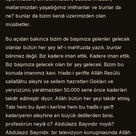
mallarımızdan yaşadığımız imtihanlar ve bunlar da
ne? bunlar da bizim kendi üzerimizden olan
müsibetler.
Bu açıdan bakınca bizim de başımıza gelenler gelecek
olanlar bütün her şey lef-i mahfuzda yazılı. bunlar
bilinmez değil. Biz kadere iman ettik. Kadere iman ettik.
Biz başımıza gelecek olan bir şey gelecek. Bizim bu
konuda imanımız kavi. Hadis-i şerifte Allâh Resûlü
sallallâhu aleyhi ve sellem hazretleri Gökleri ve
yeryüzünü yaratmazdan 50.000 sene önce kaderleri
takdir edilmiştir diyor. Allâh bütün her şeyi takdir etmiş.
Tabi hem bu âyet-i kerîme hem bu hadîs-i şerîf
kaderiyenin aleyhine en büyük delillerden birisi.
profesörün neydi o? Abdülaziz Bayındır mıydı?
Abdülaziz Bayındır. bir televizyon konuşmasında Allâh