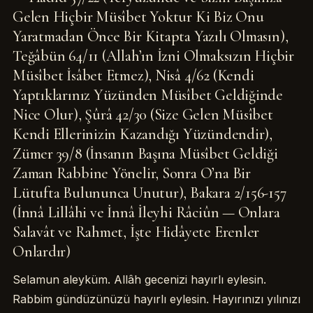
«Tekbir Sadece Kurban Keserken Söylenen Şey Değildir» Tahkî
Gelen Hiçbir Müsîbet Yoktur Ki Biz Onu
Ecdâdın Şehir Yerleşim Sünneti vs Modern Türkiye’nin Ovay
Yaratmadan Önce Bir Kitapta Yazılı Olmasın),
Tayyip Erdoğan ile Hesaplaşma + Avrupa Birliği’nin Eyalet
Teğâbün 64/11 (Allah’ın İzni Olmaksızın Hiçbir
«Ben Senin Aklını İlâhlaştırmana Gitmem» — Modernist-Poz
Müsîbet İsâbet Etmez), Nisâ 4/62 (Kendi
İlâhiyat Profesörünün «Allah Yarın Ne Olacağını Bilmez» K
Şeyh Abdullah Efendi (Cennetmekân) Hazretleri’nin Mutlak
Yaptıklarınız Yüzünden Müsîbet Geldiğinde
Hidâyet Müjdesi: Teğâbün 64/11 Sonu — «Kim Allah’a İman Ed
Nice Olur), Şûrâ 42/30 (Size Gelen Müsîbet
Müsîbetlerin Sebebi: Nisâ 4/62 — «Kendi Yaptıklarımızdan
Kendi Ellerinizin Kazandığı Yüzündendir),
Suudi Modernizm Hatası ve «Bizim Elbisemizin Ürünü» Ta
Zümer 39/8 (İnsanın Başına Müsîbet Geldiği
Şehîdlik ve «Bir Diken Bile Batsa Günahlarına Kefâret» 
Zaman Rabbine Yönelir, Sonra O’na Bir
«İnna Lillâhi ve İnnâ İleyhi Râciûn» Sadece Ölümde Değil
Lütufta Bulununca Unutur), Bakara 2/156-157
Yardım Lojistiği — Liseye Kamp Kuran Diğer Heyetler ve B
Hitâm — Hâcı Erkân’a «Birer Kilo» Tâlimi (25 Kg Erzak’ın 
(İnnâ Lillâhi ve İnnâ İleyhi Râciûn — Onlara
KAYNAKÇA
Salavât ve Rahmet, İşte Hidâyete Erenler
İlgili Sohbetler
Onlardır)
Selamun aleyküm. Allâh gecenizi hayırlı eylesin.
Rabbim gündüzünüzü hayırlı eylesin. Hayırınızı yılınızı