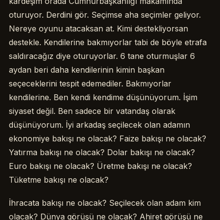
kardeşim orada Cumhurbaşkanlığı makamında
oturuyor. Derdini gör. Seçimse aha seçimler geliyor.
Nereye oyunu atacaksan at. Kimi destekliyorsan
destekle. Kendilerine bakmıyorlar tabi de böyle etrafa
saldıracağız diye oturuyorlar. 6 tane oturmuşlar 6
aydan beri daha kendilerinin kimin başkan
seçeceklerini tespit edemediler. Bakmıyorlar
kendilerine. Ben kendi kendime düşünüyorum. İşim
siyaset değil. Ben sadece bir vatandaş olarak
düşünüyorum. İyi arkadaş seçilecek olan adamın
ekonomiye bakışı ne olacak? Faize bakışı ne olacak?
Yatırma bakışı ne olacak? Dolar bakışı ne olacak?
Euro bakışı ne olacak? Üretme bakışı ne olacak?
Tüketme bakışı ne olacak?
İhracata bakışı ne olacak? Seçilecek olan adam kim
olacak? Dünya görüşü ne olacak? Ahiret görüşü ne