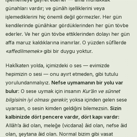
günahları vardır; ve günâh işelliklerini veya
işlemediklerini hiç önemli değil görmezler. Her gün
kendilerinde günâhkar gördüklerinden her gün tövbe
ederler. Ve her gün tövbe ettiklerinden dolayı her gün
affa maruz kaldıklarına inanırlar. O yüzden sûfîlerde
«affedilmemek»
gibi bir duygu yoktur.
Hakîkaten yolda, içimizdeki o ses — evimizde
hepimizin o sesi — onu ayırt etmeden, gibi tutulu
yorulundanmalıyız.
Nefse uymamanın bir yolu var
bulur
: O sese uymak için insanın
Kur’ân ve sünnet
bilgisinin iyi olması gerekir
; yoksa içinden gelen sese
uyarsan, o sesin kimden geldiğini bilemezsin.
Sizin
kalbinizde dört pencere vardır, dört kapı vardır:
Allâh’a âid olan, meleğe (vicdana) âid olan, nefse âid
olan, şeytana âid olan. Normal bizim gibi vasat