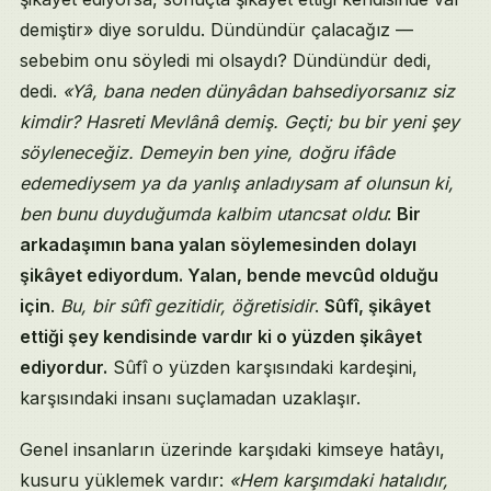
demiştir» diye soruldu. Dündündür çalacağız —
sebebim onu söyledi mi olsaydı? Dündündür dedi,
dedi.
«Yâ, bana neden dünyâdan bahsediyorsanız siz
kimdir? Hasreti Mevlânâ demiş. Geçti; bu bir yeni şey
söyleneceğiz. Demeyin ben yine, doğru ifâde
edemediysem ya da yanlış anladıysam af olunsun ki,
ben bunu duyduğumda kalbim utancsat oldu
:
Bir
arkadaşımın bana yalan söylemesinden dolayı
şikâyet ediyordum. Yalan, bende mevcûd olduğu
için
.
Bu, bir sûfî gezitidir, öğretisidir
.
Sûfî, şikâyet
ettiği şey kendisinde vardır ki o yüzden şikâyet
ediyordur.
Sûfî o yüzden karşısındaki kardeşini,
karşısındaki insanı suçlamadan uzaklaşır.
Genel insanların üzerinde karşıdaki kimseye hatâyı,
kusuru yüklemek vardır:
«Hem karşımdaki hatalıdır,