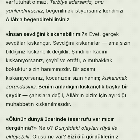
verfutuhât olmaz.
Terbiye ederseniz, onu
yönlendirirseniz
, beğenilmek istiyorsanız kendinizi
Allâh’a beğendirebilirsiniz
.
«İnsan sevdiğini kıskanabilir mi?»
Evet, gerçek
sevdâlar kıskançtır. Sevdiğini kıskanırlar — ama sizin
bildiğiniz kıskançlık değildir. Şimdi bir kadını
kıskanıyorsanız, şeyhî ve etrâfı, o muhakkak
bokuktur sizin hanımınızdır. Bir adamı
kıskanıyorsanız, kocanızdır sizin hanım;
kıskanmak
zorundasınız
.
Benim anladığım kıskançlık başka bir
şeydir
— şahıslara değil, Allâh’ın bizim için ayırdığı
muhabbetin kıskanılmasıdır.
«Ölünün dünyâ üzerinde tasarrufu var mıdır
dergâhınâ?»
Ne o?
Dünyâdaki olayları rüyâ ile
ekleyebilir.
Ölüsü ne var?
Sizi ölü gördükleriniz