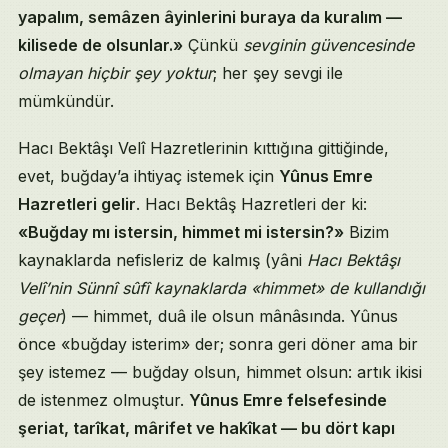
yapalım, semâzen âyinlerini buraya da kuralım —
kilisede de olsunlar.»
Çünkü
sevginin güvencesinde
olmayan hiçbir şey yoktur
; her şey sevgi ile
mümkündür.
Hacı Bektâşı Velî Hazretlerinin kıttığına gittiğinde,
evet, buğday’a ihtiyaç istemek için
Yûnus Emre
Hazretleri gelir
. Hacı Bektâş Hazretleri der ki:
«Buğday mı istersin, himmet mi istersin?»
Bizim
kaynaklarda nefisleriz de kalmış (yâni
Hacı Bektâşı
Velî’nin Sünnî sûfî kaynaklarda «himmet» de kullandığı
geçer
) — himmet, duâ ile olsun mânâsında. Yûnus
önce «buğday isterim» der; sonra geri döner ama bir
şey istemez — buğday olsun, himmet olsun: artık ikisi
de istenmez olmuştur.
Yûnus Emre felsefesinde
şeriat, tarîkat, mârifet ve hakîkat — bu dört kapı