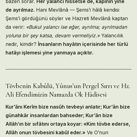
bâzen sorar.
Her yalancı hissetse de, kapının yine
de ayrılmaz.
Hani Mevlânâ — Şems’i hâlâ kendisi
Şems’i gördüğünü söyler ve Hazreti Mevlânâ kaptan
da verir:
«Bukul yalancı ise eğer, ayrılma; ayrılmadan
yoluna bir şey katsa, devam vermeliyiz.»
Yalancılık
nedir, kimdir?
İnsanların hayâtın içerisinde her türlü
hatâyı işlemesi yine yanmaya açıktır.
Tövbenin Kabûlü, Yûnus’un Pergel Sırrı ve Hz.
Ali Efendimizin Namazda Ok Hâdisesi
Kur’ânı Kerîm bize nasûh tevbeyi anlatır; Kur’ân bize
günahkâr insanlardan bahseder; Kur’ân bize
Allâh’ın bir sıfâtını ortaya koyar: «Kim tövbe ederse,
Allâh onun tövbesini kabûl eder.»
Ve O’nun