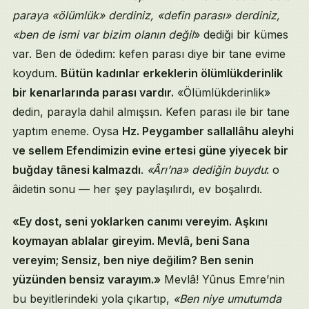
paraya «ölümlük» derdiniz, «defin parası» derdiniz,
«ben de ismi var bizim olanın değil
» dediği bir kümes
var. Ben de ödedim: kefen parası diye bir tane evime
koydum.
Bütün kadınlar erkeklerin ölümlükderinlik
bir kenarlarında parası vardır.
«Ölümlükderinlik»
dedin, parayla dahil almışsın. Kefen parası ile bir tane
yaptım eneme. Oysa
Hz. Peygamber sallallâhu aleyhi
ve sellem Efendimizin evine ertesi güne yiyecek bir
buğday tânesi kalmazdı
.
«Ârı’na» dediğin buydu
: o
âidetin sonu — her şey paylaşılırdı, ev boşalırdı.
«Ey dost, seni yoklarken canımı vereyim. Aşkını
koymayan ablalar gireyim. Mevlâ, beni Sana
vereyim; Sensiz, ben niye değilim? Ben senin
yüzünden bensiz varayım.»
Mevlâ! Yûnus Emre’nin
bu beyitlerindeki yola çıkartıp,
«Ben niye umutumda