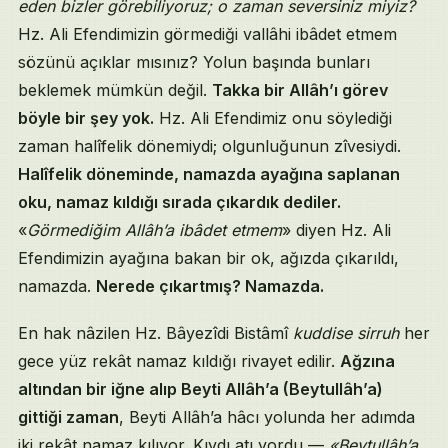
eden bizler görebiliyoruz; o zaman seversiniz miyiz?
Hz. Ali Efendimizin görmediği vallâhi ibâdet etmem
sözünü açıklar mısınız? Yolun başında bunları
beklemek mümkün değil.
Takka bir Allâh’ı görev
böyle bir şey yok.
Hz. Ali Efendimiz onu söylediği
zaman halîfelik dönemiydi; olgunluğunun zîvesiydi.
Halîfelik döneminde, namazda ayağına saplanan
oku, namaz kıldığı sırada çıkardık dediler.
«
Görmediğim Allâh’a ibâdet etmem
» diyen Hz. Ali
Efendimizin ayağına bakan bir ok, ağızda çıkarıldı,
namazda.
Nerede çıkartmış? Namazda.
En hak nâzilen Hz. Bâyezîdi Bistâmî
kuddise sirruh
her
gece yüz rekât namaz kıldığı rivayet edilir.
Ağzına
altından bir iğne alıp Beyti Allâh’a (Beytullâh’a)
gittiği zaman
, Beyti Allâh’a hâcı yolunda her adımda
iki rekât namaz kılıyor. Kıydı atı yordu —
«Beytullâh’a