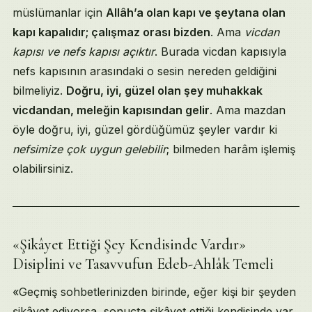
müslümanlar için
Allâh’a olan kapı ve şeytana olan
kapı kapalıdır; çalışmaz orası bizden
. Ama
vicdan
kapısı ve nefs kapısı açıktır
. Burada vicdan kapısıyla
nefs kapısının arasındaki o sesin nereden geldiğini
bilmeliyiz.
Doğru, iyi, güzel olan şey muhakkak
vicdandan, meleğin kapısından gelir
. Ama mazdan
öyle doğru, iyi, güzel gördüğümüz şeyler vardır ki
nefsimize çok uygun gelebilir
; bilmeden harâm işlemiş
olabilirsiniz.
«Şikâyet Ettiği Şey Kendisinde Vardır»
Disiplini ve Tasavvufun Edeb-Ahlâk Temeli
«Geçmiş sohbetlerinizden birinde, eğer kişi bir şeyden
şikâyet ediyorsa, sonuçta şikâyet ettiği kendisinde var