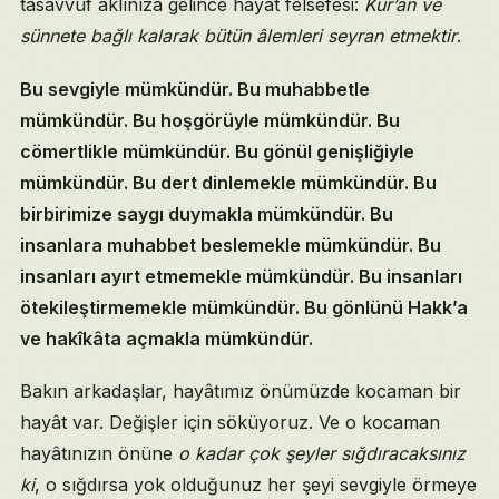
tasavvuf aklınıza gelince hayât felsefesi:
Kur’ân ve
sünnete bağlı kalarak bütün âlemleri seyran etmektir
.
Bu sevgiyle mümkündür. Bu muhabbetle
mümkündür. Bu hoşgörüyle mümkündür. Bu
cömertlikle mümkündür. Bu gönül genişliğiyle
mümkündür. Bu dert dinlemekle mümkündür. Bu
birbirimize saygı duymakla mümkündür. Bu
insanlara muhabbet beslemekle mümkündür. Bu
insanları ayırt etmemekle mümkündür. Bu insanları
ötekileştirmemekle mümkündür. Bu gönlünü Hakk’a
ve hakîkâta açmakla mümkündür.
Bakın arkadaşlar, hayâtımız önümüzde kocaman bir
hayât var. Değişler için söküyoruz. Ve o kocaman
hayâtınızın önüne
o kadar çok şeyler sığdıracaksınız
ki
, o sığdırsa yok olduğunuz her şeyi sevgiyle örmeye