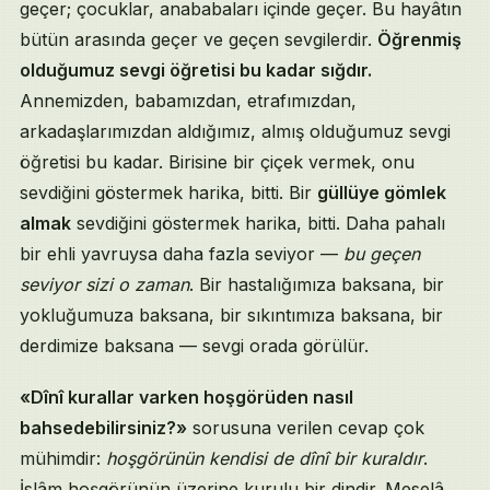
geçer; çocuklar, anababaları içinde geçer. Bu hayâtın
bütün arasında geçer ve geçen sevgilerdir.
Öğrenmiş
olduğumuz sevgi öğretisi bu kadar sığdır.
Annemizden, babamızdan, etrafımızdan,
arkadaşlarımızdan aldığımız, almış olduğumuz sevgi
öğretisi bu kadar. Birisine bir çiçek vermek, onu
sevdiğini göstermek harika, bitti. Bir
güllüye gömlek
almak
sevdiğini göstermek harika, bitti. Daha pahalı
bir ehli yavruysa daha fazla seviyor —
bu geçen
seviyor sizi o zaman
. Bir hastalığımıza baksana, bir
yokluğumuza baksana, bir sıkıntımıza baksana, bir
derdimize baksana — sevgi orada görülür.
«Dînî kurallar varken hoşgörüden nasıl
bahsedebilirsiniz?»
sorusuna verilen cevap çok
mühimdir:
hoşgörünün kendisi de dînî bir kuraldır
.
İslâm hoşgörünün üzerine kurulu bir dindir. Meselâ