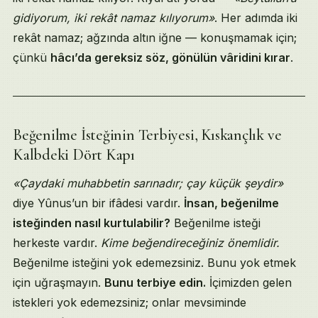
gidiyorum, iki rekât namaz kılıyorum»
. Her adımda iki
rekât namaz; ağzında altın iğne — konuşmamak için;
çünkü
hâcı’da gereksiz söz, gönülün vâridini kırar
.
Beğenilme İsteğinin Terbiyesi, Kıskançlık ve
Kalbdeki Dört Kapı
«Çaydaki muhabbetin sarınadır; çay küçük şeydir»
diye Yûnus’un bir ifâdesi vardır.
İnsan, beğenilme
isteğinden nasıl kurtulabilir?
Beğenilme isteği
herkeste vardır.
Kime beğendireceğiniz önemlidir.
Beğenilme isteğini yok edemezsiniz. Bunu yok etmek
için uğraşmayın.
Bunu terbiye edin.
İçimizden gelen
istekleri yok edemezsiniz; onlar mevsiminde