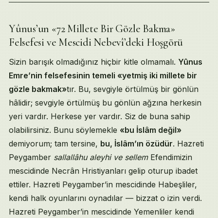
Yûnus’un «72 Millete Bir Gözle Bakma»
Table of Contents
Felsefesi ve Mescidi Nebevî’deki Hoşgörü
Yûnus’un «72 Millete Bir Gözle Bakma» Felsefesi ve Mesci
Sevginin Sığ Öğretisi ve İslâm’da Hoşgörünün Sınırı: Sahâb
Sizin barışık olmadığınız hiçbir kitle olmamalı.
Yûnus
Aynalardan Kendini Görme, Namaz ve Gönül Kırma, Sevgini
Emre’nin felsefesinin temeli «yetmiş iki millete bir
Aşkın Bencillikten Uzaklığı, Hz. Îsâ’nın Sofra Mucîzesi ve 
gözle bakmak»
tır. Bu, sevgiyle örtülmüş bir gönlün
Tövbenin Kabûlü, Yûnus’un Pergel Sırrı ve Hz. Ali Efendi
hâlidir; sevgiyle örtülmüş bu gönlün ağzına herkesin
Beğenilme İsteğinin Terbiyesi, Kıskançlık ve Kalbdeki Dört
«Şikâyet Ettiği Şey Kendisinde Vardır» Disiplini ve Tasav
yeri vardır. Herkese yer vardır. Siz de buna sahip
Türkiye’de Tarîkat Yoktur Tezi, Tekkenin Kapatılışı ve Mür
olabilirsiniz. Bunu söylemekle
«bu İslâm değil»
Şeyhin Para Toplamaması, Dünün-Bugünün Müslümanı ve Kap
demiyorum; tam tersine,
bu, İslâm’ın özüdür
. Hazreti
Tezgâhtar Kıza Cevap, Kültür İmparatorluğu ve Kapanış N
Peygamber
sallallâhu aleyhi ve sellem
Efendimizin
Kaynakça
mescidinde Necrân Hristiyanları gelip oturup ibadet
Niyâz
İlgili Sohbetler
ettiler. Hazreti Peygamber’in mescidinde Habeşliler,
kendi halk oyunlarını oynadılar — bizzat o izin verdi.
Hazreti Peygamber’in mescidinde Yemenliler kendi