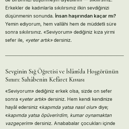
Erkekler de kadınlarla sıkılırsınız ilkin sevdiğinizi
düşünmenin sonunda.
İnsan haşırından kaçar mı?
Yemin ediyorum, hem vallâhi hem de müddetli süre
sonra sıkılırsınız. «Seviyorum» dediğiniz kıza yirmi
sefer ile,
«yeter artık»
dersiniz.
Sevginin Sığ Öğretisi ve İslâm’da Hoşgörünün
Sınırı: Sahâbenin Kefâret Kıssası
«Seviyorum» dediğiniz erkek olsa, sizde on sefer
sonra «
yeter artık
» dersiniz. Hem kendi kendinize
hayâl edersiniz «
kapımda yatsa nasıl olur
» diye;
«
kapımda yatsa öpüverirdim, kumar oynamaktan
vazgeçerim
» dersiniz. Anababalar çocukları içinde