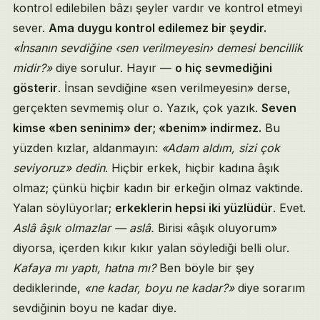
kontrol edilebilen bâzı şeyler vardır ve kontrol etmeyi
sever.
Ama duygu kontrol edilemez bir şeydir.
«İnsanın sevdiğine ‹sen verilmeyesin› demesi bencillik
midir?»
diye sorulur. Hayır —
o hiç sevmediğini
gösterir
. İnsan sevdiğine «sen verilmeyesin» derse,
gerçekten sevmemiş olur o. Yazık, çok yazık.
Seven
kimse «ben seninim» der; «benim» indirmez.
Bu
yüzden kızlar, aldanmayın:
«Adam aldım, sizi çok
seviyoruz» dedin
. Hiçbir erkek, hiçbir kadına âşık
olmaz; çünkü hiçbir kadın bir erkeğin olmaz vaktinde.
Yalan söylüyorlar;
erkeklerin hepsi iki yüzlüdür
. Evet.
Aslâ âşık olmazlar — aslâ.
Birisi «âşık oluyorum»
diyorsa, içerden kıkır kıkır yalan söylediği belli olur.
Kafaya mı yaptı, hatna mı?
Ben böyle bir şey
dediklerinde,
«ne kadar, boyu ne kadar?»
diye sorarım
sevdiğinin boyu ne kadar diye.