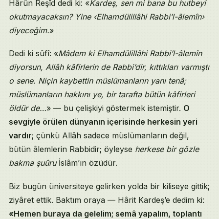
Hârûn Reşîd dedi ki: «
Kardeş, sen mi bana bu hutbeyi
okutmayacaksın? Yine ‹Elhamdülillâhi Rabbi’l-âlemîn›
diyeceğim.
»
Dedi ki sûfî: «
Mâdem ki Elhamdülillâhi Rabbi’l-âlemîn
diyorsun, Allâh kâfirlerin de Rabbi’dir, kıttıkları varmıştı
o sene. Niçin kaybettin müslümanların yanı tenâ;
müslümanların hakkını ye, bir tarafta bütün kâfirleri
öldür de…
» — bu çelişkiyi göstermek istemiştir.
O
sevgiyle örülen dünyanın içerisinde herkesin yeri
vardır
; çünkü Allâh sadece müslümanların değil,
bütün âlemlerin Rabbidir; öyleyse
herkese bir gözle
bakma şuûru
İslâm’ın özüdür.
Biz bugün üniversiteye gelirken yolda bir kiliseye gittik;
ziyâret ettik. Baktım oraya — Hârit Kardeş’e dedim ki:
«Hemen buraya da gelelim; semâ yapalım, toplantı