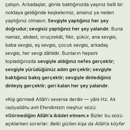
çalışın. Arkadaşlar, gönle baktığınızda yaşınız belli bir
noktaya geldiğinde keşkeleriniz, amanız ya neden
yaptığınız olmasın.
Sevgiyle yaptığınız her şey
doğrudur; sevgisiz yaptığınız her şey yalandır.
Buna
namaz, abdest, oruçzekât, fikir, şükür, ana sevgisi,
baba sevgisi, eş sevgisi, çocuk sevgisi, arkadaş
sevgisi, her sevgi dâhildir. Bunların hepsini
topladığınızda
sevgiyle aldığınız nefes gerçektir;
sevgiyle yürüdüğünüz adım gerçektir; sevgiyle
baktığınız bakış gerçektir; sevgiyle dinlediğiniz
dinleyiş gerçektir; geri kalan her şey yalandır
.
«Kişi görmedi Allâh’ı severse derdi» — yâni Hz. Ali
radıyallâhu anh
Efendimizin meşhur sözü:
«Görmediğim Allâh’a ibâdet etmem.»
Bizler bu sözü
açıklarken sorarlar:
Belki gizilen kişa da Allâh’a köyfer