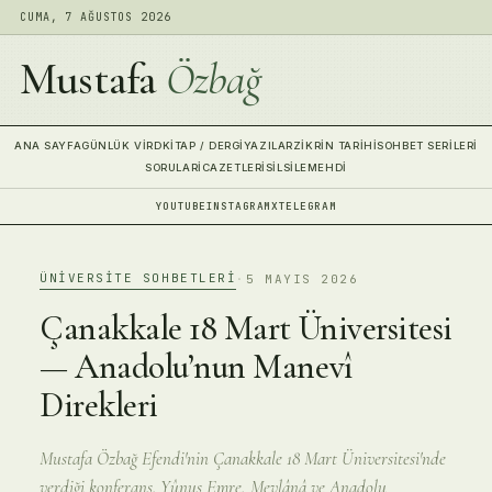
CUMA, 7 AĞUSTOS 2026
Mustafa
Özbağ
ANA SAYFA
GÜNLÜK VIRD
KITAP / DERGI
YAZILAR
ZIKRIN TARIHI
SOHBET SERILERI
SORULAR
İCAZETLERI
SILSILE
MEHDI
YOUTUBE
INSTAGRAM
X
TELEGRAM
ÜNIVERSITE SOHBETLERI
·
5 MAYIS 2026
Çanakkale 18 Mart Üniversitesi
— Anadolu’nun Manevî
Direkleri
Mustafa Özbağ Efendi'nin Çanakkale 18 Mart Üniversitesi'nde
verdiği konferans. Yûnus Emre, Mevlânâ ve Anadolu