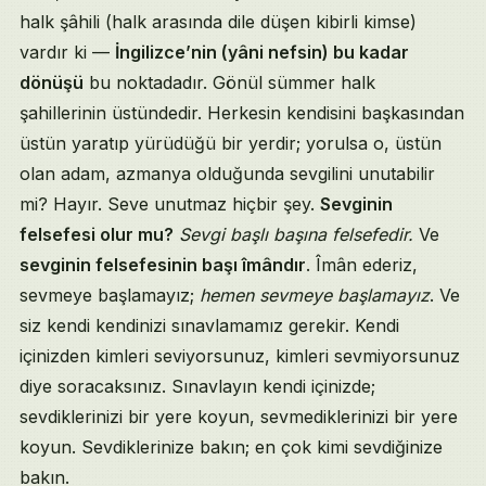
halk şâhili (halk arasında dile düşen kibirli kimse)
vardır ki —
İngilizce’nin (yâni nefsin) bu kadar
dönüşü
bu noktadadır. Gönül sümmer halk
şahillerinin üstündedir. Herkesin kendisini başkasından
üstün yaratıp yürüdüğü bir yerdir; yorulsa o, üstün
olan adam, azmanya olduğunda sevgilini unutabilir
mi? Hayır. Seve unutmaz hiçbir şey.
Sevginin
felsefesi olur mu?
Sevgi başlı başına felsefedir.
Ve
sevginin felsefesinin başı îmândır
. Îmân ederiz,
sevmeye başlamayız;
hemen sevmeye başlamayız
. Ve
siz kendi kendinizi sınavlamamız gerekir. Kendi
içinizden kimleri seviyorsunuz, kimleri sevmiyorsunuz
diye soracaksınız. Sınavlayın kendi içinizde;
sevdiklerinizi bir yere koyun, sevmediklerinizi bir yere
koyun. Sevdiklerinize bakın; en çok kimi sevdiğinize
bakın.