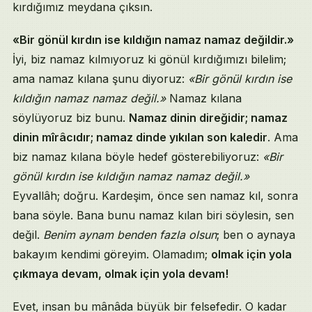
kırdığımız meydana çıksın.
«Bir gönül kırdın ise kıldığın namaz namaz değildir.»
İyi, biz namaz kılmıyoruz ki gönül kırdığımızı bilelim;
ama namaz kılana şunu diyoruz:
«Bir gönül kırdın ise
kıldığın namaz namaz değil.»
Namaz kılana
söylüyoruz biz bunu.
Namaz dinin direğidir; namaz
dinin mîrâcıdır; namaz dinde yıkılan son kaledir
. Ama
biz namaz kılana böyle hedef gösterebiliyoruz:
«Bir
gönül kırdın ise kıldığın namaz namaz değil.»
Eyvallâh; doğru. Kardeşim, önce sen namaz kıl, sonra
bana söyle. Bana bunu namaz kılan biri söylesin, sen
değil.
Benim aynam benden fazla olsun
; ben o aynaya
bakayım kendimi göreyim. Olamadım;
olmak için yola
çıkmaya devam, olmak için yola devam!
Evet, insan bu mânâda büyük bir felsefedir. O kadar