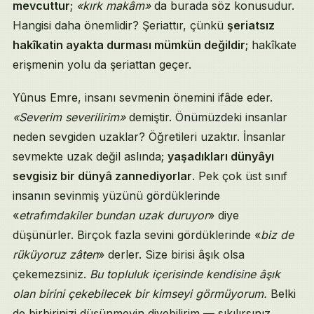
mevcuttur
;
«kırk makâm»
da burada söz konusudur.
Hangisi daha önemlidir? Şeriattır, çünkü
şeriatsız
hakîkatin ayakta durması mümkün değildir
; hakîkate
erişmenin yolu da şeriattan geçer.
Yûnus Emre, insanı sevmenin önemini ifâde eder.
«Severim severilirim»
demiştir. Önümüzdeki insanlar
neden sevgiden uzaklar? Öğretileri uzaktır. İnsanlar
sevmekte uzak değil aslında;
yaşadıkları dünyâyı
sevgisiz bir dünyâ zannediyorlar
. Pek çok üst sınıf
insanın sevinmiş yüzünü gördüklerinde
«
etrafımdakiler bundan uzak duruyor
» diye
düşünürler. Birçok fazla sevini gördüklerinde «
biz de
rüküyoruz zâten
» derler. Size birisi âşık olsa
çekemezsiniz.
Bu topluluk içerisinde kendisine âşık
olan birini çekebilecek bir kimseyi görmüyorum.
Belki
de birbirinizi düşünmeyin diyebilirim — sıkılırsınız.