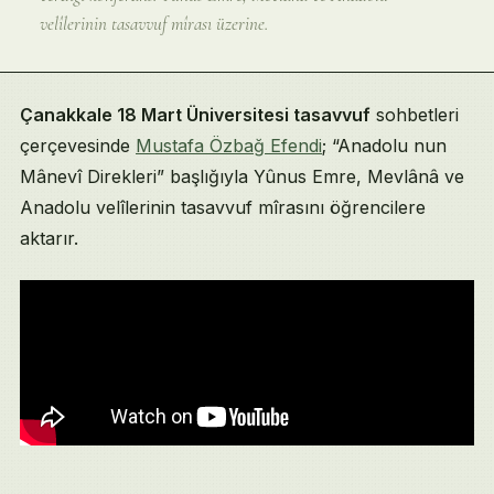
velîlerinin tasavvuf mîrası üzerine.
Çanakkale 18 Mart Üniversitesi tasavvuf
sohbetleri
çerçevesinde
Mustafa Özbağ Efendi
; “Anadolu nun
Mânevî Direkleri” başlığıyla Yûnus Emre, Mevlânâ ve
Anadolu velîlerinin tasavvuf mîrasını öğrencilere
aktarır.