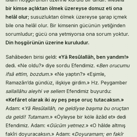
bir kimse açlıktan ölmek üzereyse domuz eti ona
helâl olur
; susuzluktan ölmek üzereyse şarap içmek
bile ona helâl olur. Bir kimsenin gücünün yetiğinden
sorumludur; gücü ona yetmiyorsa ona sorum yoktur.
Din hoşgörünün üzerine kuruludur.
Sahâbeden birisi geldi:
«Yâ Resûlallâh, ben yandım!»
dedi. «Ne oldu?» diye sordu Efendimiz. «
Ben orucumu
ifsâ ettim, bozdum.
» «Ne yaptın?» «Eşimle,
Ramazân’da gündüz, ilişkiye girdim.» Hz. Peygamber
sallallâhu aleyhi ve sellem
Efendimiz buyurdu:
«Kefâret olarak iki ay peş peşe oruç tutacaksın.»
Adam: «
Yâ Resûlallâh, ne geldiyse başıma bu oruçtan
da geldi! Tutamam.
» «Öyleyse bir köle âzâd et» dedi
Efendimiz. Adam: «
Gücüm yetmez.
» «O hâlde altmış
fakîri doyuracaksın.» Adam: «
Doyuramam; en fakîr