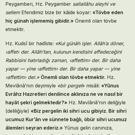
Peygamberi, Hz. Peygamber
sallallâhu aleyhi ve
sellem
Efendimiz bize bir kâide koyar:
«Tövbe eden
hiç günah işlememiş gibidir.»
Önemli olan tövbe
etmektir.
Hz. Kudsî bir hadîste:
«Kul günâh işler. Allâh’a döner,
‹affet› der. Allâh’tan, kulunun kendisini affedeceğini
Rabbisini hatırladığı zaman, ‹affettim› der. Bir daha
yapar — yine ‹affettim› der. Bir daha yapar — yine
‹affettim› der.»
Önemli olan tövbe etmektir.
Hz.
Mevlânâ’nın deyimiyle
«bir pergel
» misâli:
«Yûnus
Evrâhz Hazretleri denilince aklınıza ne ve nasıl bir
hayât şekri gelmektedir?»
Hz. Mevlânâ’nın deliğiyle
(deliliğiyle)
«Biz pergelin iki sihri ucu gibiyiz. Bir sihri
ucumuz Kur’ân ve sünnete bağlı, öbür sihri ucumuz
âlemleri seyran ederiz.»
Yûnus gelin canınıza,