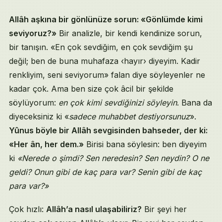
Allâh aşkına bir gönlünüze sorun: «Gönlümde kimi
seviyoruz?»
Bir analizle, bir kendi kendinize sorun,
bir tanışın. «En çok sevdiğim, en çok sevdiğim şu
değil; ben de buna muhafaza ‹hayır› diyeyim. Kadir
renkliyim, seni seviyorum» falan diye söyleyenler ne
kadar çok. Ama ben size çok âcil bir şekilde
söylüyorum:
en çok kimi sevdiğinizi söyleyin
. Bana da
diyeceksiniz ki «
sadece muhabbet destiyorsunuz
».
Yûnus böyle bir Allâh sevgisinden bahseder, der ki:
«Her ân, her dem.»
Birisi bana söylesin: ben diyeyim
ki
«Nerede o şimdi? Sen neredesin? Sen neydin? O ne
geldi? Onun gibi de kaç para var? Senin gibi de kaç
para var?»
Çok hızlı:
Allâh’a nasıl ulaşabiliriz?
Bir şeyi her