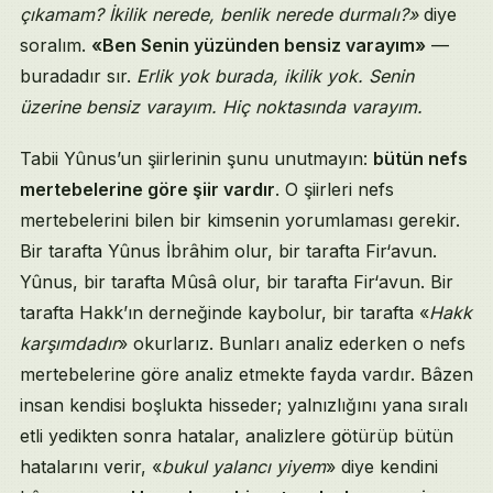
çıkamam? İkilik nerede, benlik nerede durmalı?»
diye
soralım.
«Ben Senin yüzünden bensiz varayım»
—
buradadır sır.
Erlik yok burada, ikilik yok. Senin
üzerine bensiz varayım. Hiç noktasında varayım.
Tabii Yûnus’un şiirlerinin şunu unutmayın:
bütün nefs
mertebelerine göre şiir vardır
. O şiirleri nefs
mertebelerini bilen bir kimsenin yorumlaması gerekir.
Bir tarafta Yûnus İbrâhim olur, bir tarafta Fir‘avun.
Yûnus, bir tarafta Mûsâ olur, bir tarafta Fir‘avun. Bir
tarafta Hakk’ın derneğinde kaybolur, bir tarafta «
Hakk
karşımdadır
» okurlarız. Bunları analiz ederken o nefs
mertebelerine göre analiz etmekte fayda vardır. Bâzen
insan kendisi boşlukta hisseder; yalnızlığını yana sıralı
etli yedikten sonra hatalar, analizlere götürüp bütün
hatalarını verir, «
bukul yalancı yiyem
» diye kendini