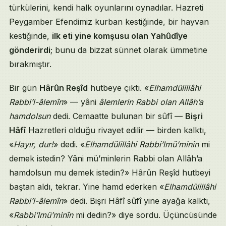
türkülerini, kendi halk oyunlarını oynadılar. Hazreti
Peygamber Efendimiz kurban kestiğinde, bir hayvan
kestiğinde,
ilk eti yine komşusu olan Yahûdîye
gönderirdi
; bunu da bizzat sünnet olarak ümmetine
bırakmıştır.
Bir gün
Hârûn Reşîd
hutbeye çıktı. «
Elhamdülillâhi
Rabbi’l-âlemîn
» — yâni
âlemlerin Rabbi olan Allâh’a
hamdolsun
dedi. Cemaatte bulunan bir sûfî —
Bişri
Hâfî
Hazretleri olduğu rivayet edilir — birden kalktı,
«
Hayır, dur!
» dedi. «
Elhamdülillâhi Rabbi’lmü’minîn
mi
demek istedin? Yâni mü’minlerin Rabbi olan Allâh’a
hamdolsun mu demek istedin?» Hârûn Reşîd hutbeyi
baştan aldı, tekrar. Yine hamd ederken «
Elhamdülillâhi
Rabbi’l-âlemîn
» dedi. Bişri Hâfî sûfî yine ayağa kalktı,
«
Rabbi’lmü’minîn
mi dedin?» diye sordu. Üçüncüsünde