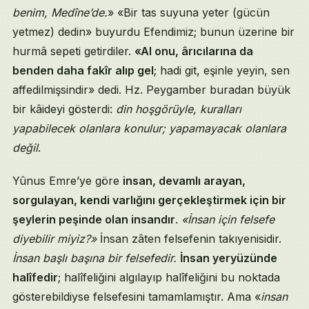
benim, Medîne’de.
» «Bir tas suyuna yeter (gücün
yetmez) dedin» buyurdu Efendimiz; bunun üzerine bir
hurmâ sepeti getirdiler.
«Al onu, ârıcılarına da
benden daha fakîr alıp gel
; hadi git, eşinle yeyin, sen
affedilmişsindir» dedi. Hz. Peygamber buradan büyük
bir kâideyi gösterdi:
din hoşgörüyle, kuralları
yapabilecek olanlara konulur; yapamayacak olanlara
değil
.
Yûnus Emre’ye göre
insan, devamlı arayan,
sorgulayan, kendi varlığını gerçekleştirmek için bir
şeylerin peşinde olan insandır
.
«İnsan için felsefe
diyebilir miyiz?»
İnsan zâten felsefenin takıyenisidir.
İnsan başlı başına bir felsefedir.
İnsan yeryüzünde
halîfedir
; halîfeliğini algılayıp halîfeliğini bu noktada
gösterebildiyse felsefesini tamamlamıştır. Ama «
insan