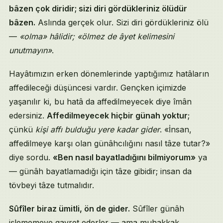
bâzen çok diridir; sizi diri gördükleriniz ölüdür
bâzen.
Aslında gerçek olur. Sizi diri gördükleriniz ölü
—
«olma» hâlidir; «ölmez de âyet kelimesini
unutmayın»
.
Hayâtımızın erken dönemlerinde yaptığımız hatâların
affedileceği düşüncesi vardır. Gençken içimizde
yaşanılır ki, bu hatâ da affedilmeyecek diye îmân
edersiniz.
Affedilmeyecek hiçbir günah yoktur
;
çünkü
kişi affı bulduğu yere kadar gider
. «İnsan,
affedilmeye karşı olan günâhcılığını nasıl tâze tutar?»
diye sordu.
«Ben nasıl bayatladığını bilmiyorum»
ya
— günâh bayatlamadığı için tâze gibidir; insan da
tövbeyi tâze tutmalıdır.
Sûfîler biraz ümitli, ön de gider.
Sûfîler günâh
işlememeye gayret ederler — ama muhakkak