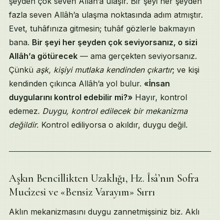
şeyden çok seven Allâh’a ulaşır. Bir şeyi her şeyden
fazla seven Allâh’a ulaşma noktasında adım atmıştır.
Evet, tuhâfınıza gitmesin; tuhâf gözlerle bakmayın
bana.
Bir şeyi her şeyden çok seviyorsanız, o sizi
Allâh’a götürecek
— ama gerçekten seviyorsanız.
Çünkü
aşk, kişiyi mutlaka kendinden çıkartır
; ve kişi
kendinden çıkınca Allâh’a yol bulur.
«İnsan
duygularını kontrol edebilir mi?»
Hayır, kontrol
edemez.
Duygu, kontrol edilecek bir mekanizma
değildir.
Kontrol ediliyorsa o akıldır, duygu değil.
Aşkın Bencillikten Uzaklığı, Hz. Îsâ’nın Sofra
Mucîzesi ve «Bensiz Varayım» Sırrı
Aklın mekanizmasını duygu zannetmişsiniz biz. Aklı