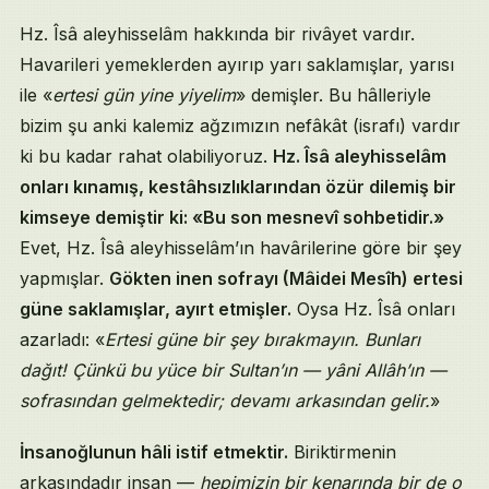
Hz. Îsâ aleyhisselâm hakkında bir rivâyet vardır.
Havarileri yemeklerden ayırıp yarı saklamışlar, yarısı
ile «
ertesi gün yine yiyelim
» demişler. Bu hâlleriyle
bizim şu anki kalemiz ağzımızın nefâkât (israfı) vardır
ki bu kadar rahat olabiliyoruz.
Hz. Îsâ aleyhisselâm
onları kınamış, kestâhsızlıklarından özür dilemiş bir
kimseye demiştir ki: «Bu son mesnevî sohbetidir.»
Evet, Hz. Îsâ aleyhisselâm’ın havârilerine göre bir şey
yapmışlar.
Gökten inen sofrayı (Mâidei Mesîh) ertesi
güne saklamışlar, ayırt etmişler.
Oysa Hz. Îsâ onları
azarladı: «
Ertesi güne bir şey bırakmayın. Bunları
dağıt! Çünkü bu yüce bir Sultan’ın — yâni Allâh’ın —
sofrasından gelmektedir; devamı arkasından gelir.
»
İnsanoğlunun hâli istif etmektir.
Biriktirmenin
arkasındadır insan —
hepimizin bir kenarında bir de o