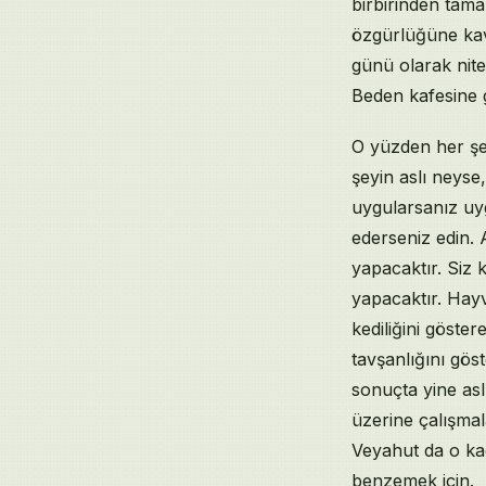
birbirinden tam
özgürlüğüne kav
günü olarak nite
Beden kafesine 
O yüzden her şe
şeyin aslı neyse,
uygularsanız uyg
ederseniz edin. 
yapacaktır. Siz 
yapacaktır. Hay
kediliğini göster
tavşanlığını gös
sonuçta yine asl
üzerine çalışmal
Veyahut da o kad
benzemek için.