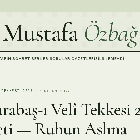
Mustafa
Özbağ
TARIHI
SOHBET SERILERI
SORULAR
İCAZETLERI
SILSILE
MEHDI
 TEKKESI 2018
·
17 NISAN 2026
arabaş-ı Velî Tekkesi 
ti — Ruhun Aslına