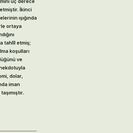
amını üç derece
miştir. İkinci
lerinin ışığında
rle ortaya
dığını
 tahlîl etmiş;
lma koşulları
düğünü ve
anekdotuyla
mi, dolar,
anda iman
taşımıştır.
Huzurullah
Suresi