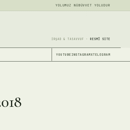
YOLUMUZ NÜBÜVVET YOLUDUR
İRŞAD & TASAVVUF ·
RESMÎ SITE
YOUTUBE
INSTAGRAM
X
TELEGRAM
2018