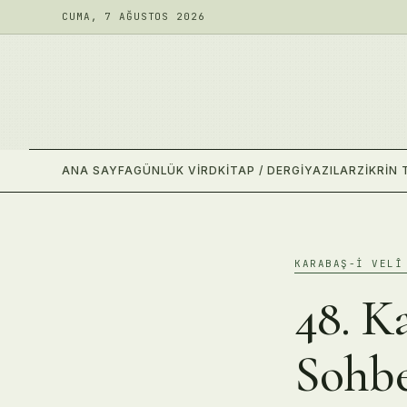
CUMA, 7 AĞUSTOS 2026
ANA SAYFA
GÜNLÜK VIRD
KITAP / DERGI
YAZILAR
ZIKRIN 
KARABAŞ-I VELÎ
48. K
Sohbe