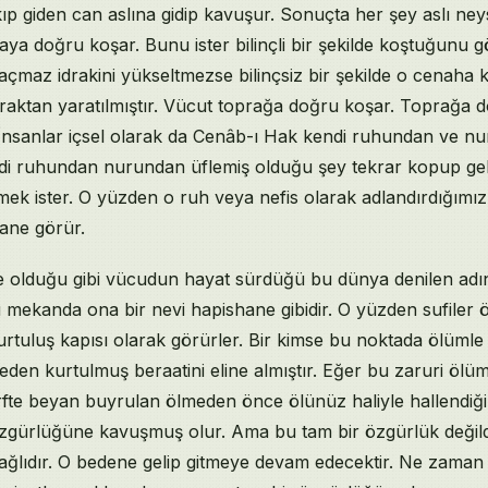
kıp giden can aslına gidip kavuşur. Sonuçta her şey aslı ne
raya doğru koşar. Bunu ister bilinçli bir şekilde koştuğunu g
 açmaz idrakini yükseltmezse bilinçsiz bir şekilde o cenaha 
praktan yaratılmıştır. Vücut toprağa doğru koşar. Toprağa 
. İnsanlar içsel olarak da Cenâb-ı Hak kendi ruhundan ve n
endi ruhundan nurundan üflemiş olduğu şey tekrar kopup gel
mek ister. O yüzden o ruh veya nefis olarak adlandırdığım
ane görür.
 olduğu gibi vücudun hayat sürdüğü bu dünya denilen adı
ekanda ona bir nevi hapishane gibidir. O yüzden sufiler
tuluş kapısı olarak görürler. Bir kimse bu noktada ölümle 
neden kurtulmuş beraatini eline almıştır. Eğer bu zaruri ö
erfte beyan buyrulan ölmeden önce ölünüz haliyle hallendiğ
özgürlüğüne kavuşmuş olur. Ama bu tam bir özgürlük değild
ağlıdır. O bedene gelip gitmeye devam edecektir. Ne zaman