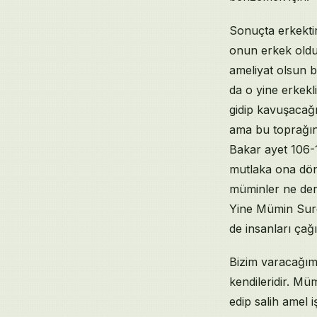
Sonuçta erkekti
onun erkek olduğ
ameliyat olsun b
da o yine erkekl
gidip kavuşacağ
ama bu toprağın 
Bakar ayet 106-
mutlaka ona döne
müminler ne derl
Yine Mümin Sures
de insanları çağ
Bizim varacağımı
kendileridir. Müm
edip salih amel 