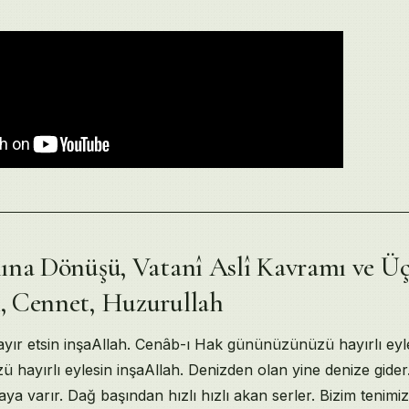
ccalist Sistem: Amerika–Roma İlişkisi, Vatikan Kara Parası ve 
t Kültürü, Nefis Putu ve Ahir Zamanda İman Ateşten Kor Hadisi
eferanslar
r
na Dönüşü, Vatanî Aslî Kavramı ve Üç
 Cennet, Huzurullah
ayır etsin inşaAllah. Cenâb-ı Hak gününüzünüzü hayırlı eyle
zü hayırlı eylesin inşaAllah. Denizden olan yine denize gide
aya varır. Dağ başından hızlı hızlı akan serler. Bizim tenim