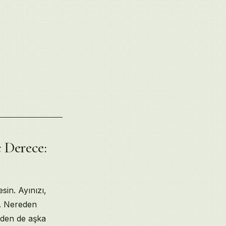
Diyanet Anekdotu
 Derece:
sin. Ayınızı,
r. Nereden
izden de aşka