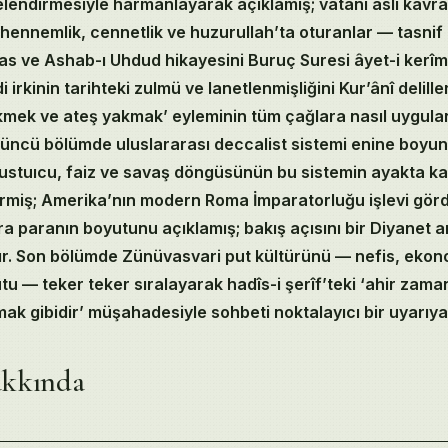
elendirmesiyle harmanlayarak açıklamış; vatanî aslî kavr
ennemlik, cennetlik ve huzurullah’ta oturanlar — tasnif et
 ve Ashab-ı Uhdud hikayesini Buruç Suresi âyet-i kerîme
i irkinin tarihteki zulmü ve lanetlenmişliğini Kur’ânî delille
kmek ve ateş yakmak’ eyleminin tüm çağlara nasıl uygulan
çüncü bölümde uluslararası deccalist sistemi enine boyuna
yustuıcu, faiz ve savaş döngüsünün bu sistemin ayakta ka
rmiş; Amerika’nın modern Roma İmparatorluğu işlevi gör
ara paranın boyutunu açıklamış; bakış açısını bir Diyanet 
ır. Son bölümde Zünüvasvari put kültürünü — nefis, ekono
u — teker teker sıralayarak hadîs-i şerîf’teki ‘ahir zam
ak gibidir’ müşahadesiyle sohbeti noktalayıcı bir uyarıya 
ents
akkında
a
önüşü, Vatanî Aslî Kavramı ve Üç Derece: Cehennem, Cennet, 
ab-ı Uhdud: Yahudi Padişahının Ateşi, İmanın Bedeli ve Buruç 