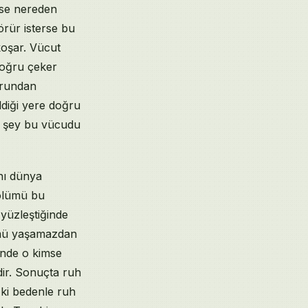
yse nereden
örür isterse bu
koşar. Vücut
doğru çeker
urundan
diği yere doğru
ız şey bu vücudu
nı dünya
 ölümü bu
yüzleştiğinde
lümü yaşamazdan
inde o kimse
ir. Sonuçta ruh
 ki bedenle ruh