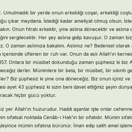
r. Umulmadık bir yerde onun erkekliği coşar, erkekliği coş
u çıkar meydana. İstediği kadar ameliyat olmuş olsun. İste
akın. Onun fıtratı erkektir, yine aslına dönecektir ve aslın
iğini sergilecektir. Her şey aslına gidip kavuşur. O zaman biz
ız. O zaman aslımıza bakalım. Aslımız ne? Bedensel olarak 
içerisinde üflenen bir ruh var. Onun da aslı Allah’ın kerne
157. Onlara bir müsibet dokunduğu zaman şüphesiz ki biz Al
ceğiz derler. Müminlere bir bela, bir müsibet, bir sıkıntı ge
er? Biz şüphesiz ki yine ona döneceğiz. Biz onun içiniz ve
i ayet 43 şüphesiz ki sizin beni davet ettiğiniz şeyin dünya
ıracak hiçbir gücü yoktur.
z yer Allah’ın huzurudur. Haddi aşanlar işte onlar cehenne
in sıfatsal noktada Cenâb-ı Hak’ın bir sıfatıdır. Mümin sıfat
işleyince mümin sıfatına bürünür. İman edip salih amel işl