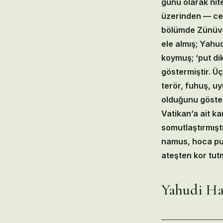
günü olarak nit
üzerinden — ceh
bölümde Zünüvas
ele almış; Yahud
koymuş; ‘put di
göstermiştir. Ü
terör, fuhuş, u
olduğunu göste
Vatikan’a ait k
somutlaştırmışt
namus, hoca put
ateşten kor tutm
Table of Cont
Yahudi H
Yahudi Hakkınd
Ruhun Aslına D
Zünüvas ve Ash