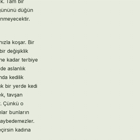
k. Tam bir
m gününü düğün
önmeyecektir.
zla koşar. Bir
ir değişiklik
 ne kadar terbiye
de aslanlık
nda kedilik
k bir yerde kedi
ek, tavşan
r. Çünkü o
nlar bunların
 kaybedemezler.
eçirsin kadına