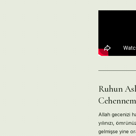
Uluslararası De
Zünüvasvari Pu
Kaynaklar ve R
İlgili Sohbetle
Ruhun Aslı
Cehennem,
Allah gecenizi h
yılınızı, ömrünü
gelmişse yine or