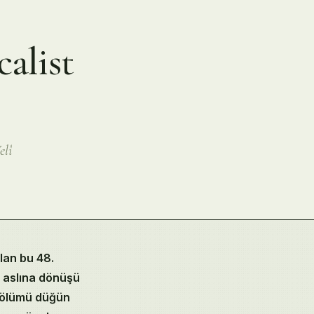
alist
elî
.
lan bu 48.
n aslına dönüşü
n ölümü düğün