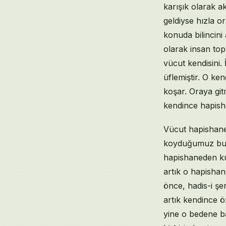
karışık olarak a
geldiyse hızla o
konuda bilincini
olarak insan to
vücut kendisini
üflemiştir. O k
koşar. Oraya git
kendince hapish
Vücut hapishane
koyduğumuz bu m
hapishaneden kur
artık o hapisha
önce, hadis-i ş
artık kendince 
yine o bedene b