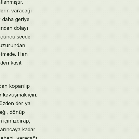
tlanmıştır.
nlerin varacağı
r daha geriye
rinden dolayı
, üçüncü secde
 huzurundan
 etmede. Hani
yden kasıt
dan koparılıp
ha kavuşmak için.
yüzden der ya
cağı, dönüp
için ızdırap,
varıncaya kadar
Sebebi, varacağı