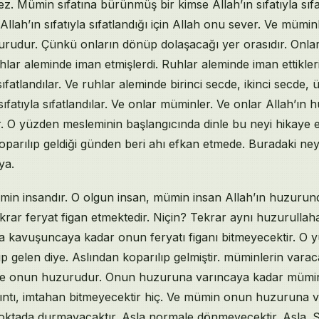
z. Mümin sıfatına bürünmüş bir kimse Allah’ın sıfatıyla sıfa
O Allah’ın sıfatıyla sıfatlandığı için Allah onu sever. Ve mümi
zurudur. Çünkü onların dönüp dolaşacağı yer orasıdır. Onla
ruhlar aleminde iman etmişlerdi. Ruhlar aleminde iman ettikle
sıfatlandılar. Ve ruhlar aleminde birinci secde, ikinci secde
ıfatıyla sıfatlandılar. Ve onlar müminler. Ve onlar Allah’ın
er. O yüzden mesleminin başlangıcında dinle bu neyi hikaye
oparılıp geldiği günden beri ahı efkan etmede. Buradaki ne
ya.
min insandır. O olgun insan, mümin insan Allah’ın huzurun
tekrar feryat figan etmektedir. Niçin? Tekrar aynı huzurulla
a kavuşuncaya kadar onun feryatı figanı bitmeyecektir. O 
ıp gelen diye. Aslından koparılıp gelmiştir. müminlerin vara
ne onun huzurudur. Onun huzuruna varıncaya kadar mümin 
ıkıntı, imtahan bitmeyecektir hiç. Ve mümin onun huzuruna 
noktada durmayacaktır. Asla normale dönmeyecektir. Asla. 