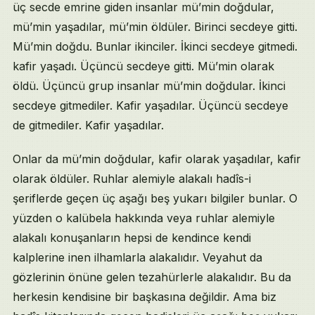
üç secde emrine giden insanlar mü’min doğdular,
mü’min yaşadılar, mü’min öldüler. Birinci secdeye gitti.
Mü’min doğdu. Bunlar ikinciler. İkinci secdeye gitmedi.
kafir yaşadı. Üçüncü secdeye gitti. Mü’min olarak
öldü. Üçüncü grup insanlar mü’min doğdular. İkinci
secdeye gitmediler. Kafir yaşadılar. Üçüncü secdeye
de gitmediler. Kafir yaşadılar.
Onlar da mü’min doğdular, kafir olarak yaşadılar, kafir
olarak öldüler. Ruhlar alemiyle alakalı hadîs-i
şeriflerde geçen üç aşağı beş yukarı bilgiler bunlar. O
yüzden o kalübela hakkında veya ruhlar alemiyle
alakalı konuşanların hepsi de kendince kendi
kalplerine inen ilhamlarla alakalıdır. Veyahut da
gözlerinin önüne gelen tezahürlerle alakalıdır. Bu da
herkesin kendisine bir başkasına değildir. Ama biz