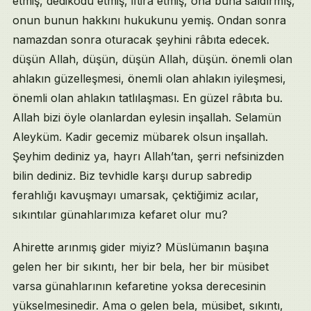
etmiş, dedikodu etmiş, iftira etmiş, ona buna saldırmış,
onun bunun hakkını hukukunu yemiş. Ondan sonra
namazdan sonra oturacak şeyhini râbıta edecek.
düşün Allah, düşün, düşün Allah, düşün. önemli olan
ahlakın güzelleşmesi, önemli olan ahlakın iyileşmesi,
önemli olan ahlakın tatlılaşması. En güzel râbıta bu.
Allah bizi öyle olanlardan eylesin inşallah. Selamün
Aleyküm. Kadir gecemiz mübarek olsun inşallah.
Şeyhim dediniz ya, hayrı Allah’tan, şerri nefsinizden
bilin dediniz. Biz tevhidle karşı durup sabredip
ferahlığı kavuşmayı umarsak, çektiğimiz acılar,
sıkıntılar günahlarımıza kefaret olur mu?
Ahirette arınmış gider miyiz? Müslümanın başına
gelen her bir sıkıntı, her bir bela, her bir müsibet
varsa günahlarının kefaretine yoksa derecesinin
yükselmesinedir. Ama o gelen bela, müsibet, sıkıntı,