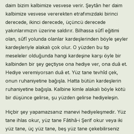
daim bizim kalbimize vesvese verir. Şeytân her daim
kalbimize vesvese vererekten etrafımızdaki birinci
derecede, ikinci derecede, üçüncü derecede
yakınlarımızın üzerine saldırır. Bilhassa sûfî eğitimi
olan, sûfî yolunda olanlar kardeşlerinden böyle şeyler
kardeşleriyle alakalı çok olur. O yüzden bu tip
meseleler olduğunda hangi kardeşine karşı öyle bir
kalbinden bir şey geçtiyse ona hediye ver, ona duâ et.
Hediye veremiyorsan duâ et. Yüz tane tevhîd çek,
onun ruhaniyetine bağışla. Hatta bütün kardeşlerin
ruhaniyetine bağışla. Kalbine kimle alakalı böyle kötü
bir düşünce gelirse, şu yüzden gelirse hediyeleşin.
Hiçbir şey yapamazsanız manevi hediyeleşmedir. Yüz
tane ihlas okur, yüz tane Fâtihâ-i Şerif okur veya iki
yüz tane, üç yüz tane, beş yüz tane çekebilirseniz