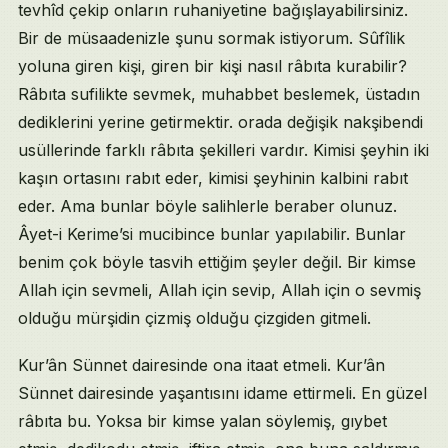
tevhîd çekip onların ruhaniyetine bağışlayabilirsiniz.
Bir de müsaadenizle şunu sormak istiyorum. Sûfîlik
yoluna giren kişi, giren bir kişi nasıl râbıta kurabilir?
Râbıta sufilikte sevmek, muhabbet beslemek, üstadın
dediklerini yerine getirmektir. orada değişik nakşibendi
usüllerinde farklı râbıta şekilleri vardır. Kimisi şeyhin iki
kaşın ortasını rabıt eder, kimisi şeyhinin kalbini rabıt
eder. Ama bunlar böyle salihlerle beraber olunuz.
Âyet-i Kerime’si mucibince bunlar yapılabilir. Bunlar
benim çok böyle tasvih ettiğim şeyler değil. Bir kimse
Allah için sevmeli, Allah için sevip, Allah için o sevmiş
olduğu mürşidin çizmiş olduğu çizgiden gitmeli.
Kur’ân Sünnet dairesinde ona itaat etmeli. Kur’ân
Sünnet dairesinde yaşantısını idame ettirmeli. En güzel
râbıta bu. Yoksa bir kimse yalan söylemiş, gıybet