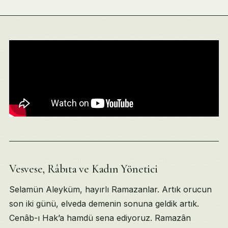
Vesvese, Râbıta ve Kadın Yönetici
Table of Contents
Vesvese, Râbıta ve Kadın Yönetici
Selamün Aleyküm, hayırlı Ramazanlar. Artık orucun
Abdullah Baba ve 70.000 Tevhîd
son iki günü, elveda demenin sonuna geldik artık.
Zekâtın Kamu Sorumluluğu
Cenâb-ı Hak’a hamdü sena ediyoruz. Ramazân
İstanbul Sözleşmesi ve Silsile Edebi