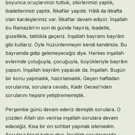
boyunca oruçlarımızı tuttuk, zikirlerimizi yaptık,
Sigara İctịhâdı ve Meslek Odaları
ibadetlerimizi yaptık. İtikaflar yapıldı. Hâlâ da itikafta
Siyâset Eleştirisi ve Aile Anlaşmazlığı
Hazret-i İbrâhîm ve İtikâfın Fıkhi
olan kardeşlerimiz var. İtikaflar devam ediyor. İnşallah
Evlilik Yaşı ve Âkıl-Bâliğ Ölçütü
bu Ramazân’ın son iki günde hayırla, ibadetle,
Öze Dönüş ve Velî Düşmanlığı
güzellikle, tatlılıkla geçeriz. İnşallah bayramı bayrâm
Pandémi, Ticaret ve Siyâsî Parti
gibi kutlarız. Öyle hüzünlenmeyin kendi kendinize. Bu
Şeyh Eyşâsı, Kalbî Akıl ve Taşlanma
bayramda gidip gelemeyeceğiz diye. Herkes inşallah
Mahrem Fıkıh ve Kapanış Selâmı
evlerinde çoluğuyla, çocuğuyla, büyükleriyle bayrâm
Kaynakça ve Referanslar
İlgili Sohbetler
yapsın. İnşallah bayrâm yapacak da. İnşallah. Bugün
bir konu yapmadık, hazırlamadık. Geçen haftadan
sorularına, sorulara cevabı, Kadir Gecesi’nden
sorularını hepsini yetiştirememiştik.
Perşembe günü devam ederiz demiştik sorulara. O
yüzden Allah izin verirse inşallah sorulara devam
edeceğiz. Kısa bir ön sohbet yapmak istemedim.
Sorulara fırsat kalsın diye. İnşallah sorularınızda