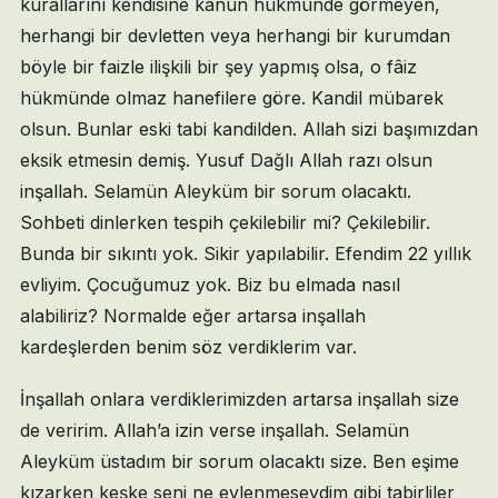
kurallarını kendisine kanun hükmünde görmeyen,
herhangi bir devletten veya herhangi bir kurumdan
böyle bir faizle ilişkili bir şey yapmış olsa, o fâiz
hükmünde olmaz hanefilere göre. Kandil mübarek
olsun. Bunlar eski tabi kandilden. Allah sizi başımızdan
eksik etmesin demiş. Yusuf Dağlı Allah razı olsun
inşallah. Selamün Aleyküm bir sorum olacaktı.
Sohbeti dinlerken tespih çekilebilir mi? Çekilebilir.
Bunda bir sıkıntı yok. Sikir yapılabilir. Efendim 22 yıllık
evliyim. Çocuğumuz yok. Biz bu elmada nasıl
alabiliriz? Normalde eğer artarsa inşallah
kardeşlerden benim söz verdiklerim var.
İnşallah onlara verdiklerimizden artarsa inşallah size
de veririm. Allah’a izin verse inşallah. Selamün
Aleyküm üstadım bir sorum olacaktı size. Ben eşime
kızarken keşke seni ne evlenmeseydim gibi tabirliler