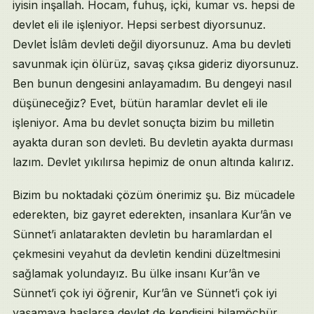
iyisin inşallah. Hocam, fuhuş, içki, kumar vs. hepsi de
devlet eli ile işleniyor. Hepsi serbest diyorsunuz.
Devlet İslâm devleti değil diyorsunuz. Ama bu devleti
savunmak için ölürüz, savaş çıksa gideriz diyorsunuz.
Ben bunun dengesini anlayamadım. Bu dengeyi nasıl
düşüneceğiz? Evet, bütün haramlar devlet eli ile
işleniyor. Ama bu devlet sonuçta bizim bu milletin
ayakta duran son devleti. Bu devletin ayakta durması
lazım. Devlet yıkılırsa hepimiz de onun altında kalırız.
Bizim bu noktadaki çözüm önerimiz şu. Biz mücadele
ederekten, biz gayret ederekten, insanlara Kur’ân ve
Sünnet’i anlatarakten devletin bu haramlardan el
çekmesini veyahut da devletin kendini düzeltmesini
sağlamak yolundayız. Bu ülke insanı Kur’ân ve
Sünnet’i çok iyi öğrenir, Kur’ân ve Sünnet’i çok iyi
yaşamaya başlarsa devlet de kendisini bilamöcbür