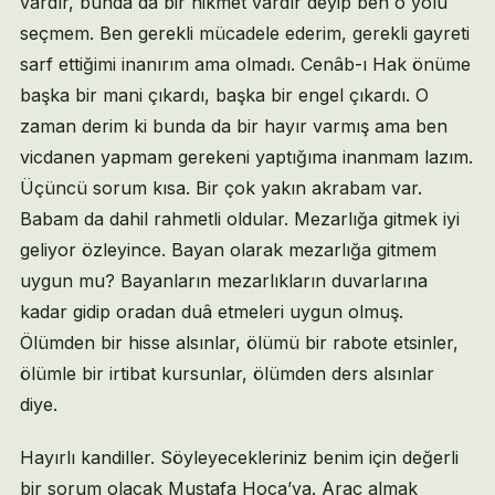
vardır, bunda da bir hikmet vardır deyip ben o yolu
seçmem. Ben gerekli mücadele ederim, gerekli gayreti
sarf ettiğimi inanırım ama olmadı. Cenâb-ı Hak önüme
başka bir mani çıkardı, başka bir engel çıkardı. O
zaman derim ki bunda da bir hayır varmış ama ben
vicdanen yapmam gerekeni yaptığıma inanmam lazım.
Üçüncü sorum kısa. Bir çok yakın akrabam var.
Babam da dahil rahmetli oldular. Mezarlığa gitmek iyi
geliyor özleyince. Bayan olarak mezarlığa gitmem
uygun mu? Bayanların mezarlıkların duvarlarına
kadar gidip oradan duâ etmeleri uygun olmuş.
Ölümden bir hisse alsınlar, ölümü bir rabote etsinler,
ölümle bir irtibat kursunlar, ölümden ders alsınlar
diye.
Hayırlı kandiller. Söyleyecekleriniz benim için değerli
bir sorum olacak Mustafa Hoca’ya. Araç almak