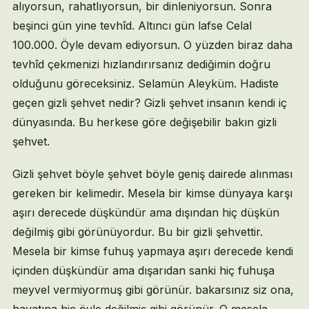
alıyorsun, rahatlıyorsun, bir dinleniyorsun. Sonra
beşinci gün yine tevhîd. Altıncı gün lafse Celal
100.000. Öyle devam ediyorsun. O yüzden biraz daha
tevhîd çekmenizi hızlandırırsanız dediğimin doğru
olduğunu göreceksiniz. Selamün Aleyküm. Hadiste
geçen gizli şehvet nedir? Gizli şehvet insanın kendi iç
dünyasında. Bu herkese göre değişebilir bakın gizli
şehvet.
Gizli şehvet böyle şehvet böyle geniş dairede alınması
gereken bir kelimedir. Mesela bir kimse dünyaya karşı
aşırı derecede düşkündür ama dışından hiç düşkün
değilmiş gibi görünüyordur. Bu bir gizli şehvettir.
Mesela bir kimse fuhuş yapmaya aşırı derecede kendi
içinden düşkündür ama dışarıdan sanki hiç fuhuşa
meyvel vermiyormuş gibi görünür. bakarsınız siz ona,
hayatına hiç öyle değilmiş gibi görünür. O mesela