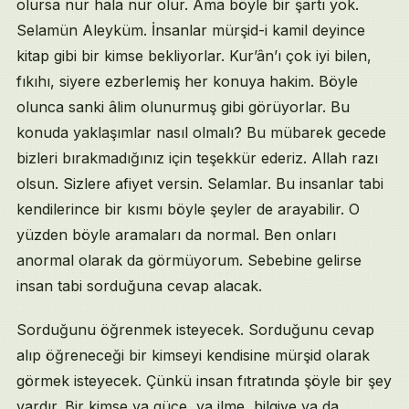
olursa nur hala nur olur. Ama böyle bir şartı yok.
Selamün Aleyküm. İnsanlar mürşid-i kamil deyince
kitap gibi bir kimse bekliyorlar. Kur’ân’ı çok iyi bilen,
fıkıhı, siyere ezberlemiş her konuya hakim. Böyle
olunca sanki âlim olunurmuş gibi görüyorlar. Bu
konuda yaklaşımlar nasıl olmalı? Bu mübarek gecede
bizleri bırakmadığınız için teşekkür ederiz. Allah razı
olsun. Sizlere afiyet versin. Selamlar. Bu insanlar tabi
kendilerince bir kısmı böyle şeyler de arayabilir. O
yüzden böyle aramaları da normal. Ben onları
anormal olarak da görmüyorum. Sebebine gelirse
insan tabi sorduğuna cevap alacak.
Sorduğunu öğrenmek isteyecek. Sorduğunu cevap
alıp öğreneceği bir kimseyi kendisine mürşid olarak
görmek isteyecek. Çünkü insan fıtratında şöyle bir şey
vardır. Bir kimse ya güce, ya ilme, bilgiye ya da