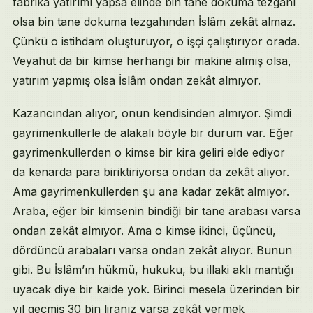
fabrika yatırımı yapsa elinde bin tane dokuma tezgahı
olsa bin tane dokuma tezgahından İslâm zekât almaz.
Çünkü o istihdam oluşturuyor, o işçi çalıştırıyor orada.
Veyahut da bir kimse herhangi bir makine almış olsa,
yatırım yapmış olsa İslâm ondan zekât almıyor.
Kazancından alıyor, onun kendisinden almıyor. Şimdi
gayrimenkullerle de alakalı böyle bir durum var. Eğer
gayrimenkullerden o kimse bir kira geliri elde ediyor
da kenarda para biriktiriyorsa ondan da zekât alıyor.
Ama gayrimenkullerden şu ana kadar zekât almıyor.
Araba, eğer bir kimsenin bindiği bir tane arabası varsa
ondan zekât almıyor. Ama o kimse ikinci, üçüncü,
dördüncü arabaları varsa ondan zekât alıyor. Bunun
gibi. Bu İslâm’ın hükmü, hukuku, bu illaki aklı mantığı
uyacak diye bir kaide yok. Birinci mesela üzerinden bir
yıl geçmiş 30 bin liranız varsa zekât vermek