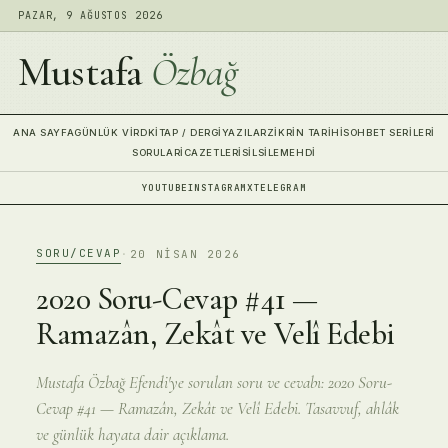
PAZAR, 9 AĞUSTOS 2026
Mustafa
Özbağ
ANA SAYFA
GÜNLÜK VIRD
KITAP / DERGI
YAZILAR
ZIKRIN TARIHI
SOHBET SERILERI
SORULAR
İCAZETLERI
SILSILE
MEHDI
YOUTUBE
INSTAGRAM
X
TELEGRAM
SORU/CEVAP
·
20 NISAN 2026
2020 Soru-Cevap #41 —
Ramazân, Zekât ve Velî Edebi
Mustafa Özbağ Efendi'ye sorulan soru ve cevabı: 2020 Soru-
Cevap #41 — Ramazân, Zekât ve Velî Edebi. Tasavvuf, ahlâk
ve günlük hayata dair açıklama.