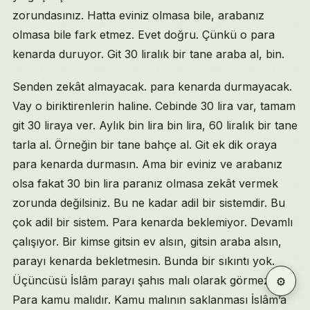
zorundasınız. Hatta eviniz olmasa bile, arabanız
olmasa bile fark etmez. Evet doğru. Çünkü o para
kenarda duruyor. Git 30 liralık bir tane araba al, bin.
Senden zekât almayacak. para kenarda durmayacak.
Vay o biriktirenlerin haline. Cebinde 30 lira var, tamam
git 30 liraya ver. Aylık bin lira bin lira, 60 liralık bir tane
tarla al. Örneğin bir tane bahçe al. Git ek dik oraya
para kenarda durmasın. Ama bir eviniz ve arabanız
olsa fakat 30 bin lira paranız olmasa zekât vermek
zorunda değilsiniz. Bu ne kadar adil bir sistemdir. Bu
çok adil bir sistem. Para kenarda beklemiyor. Devamlı
çalışıyor. Bir kimse gitsin ev alsın, gitsin araba alsın,
parayı kenarda bekletmesin. Bunda bir sıkıntı yok.
⚙
Üçüncüsü İslâm parayı şahıs malı olarak görmez.
Para kamu malıdır. Kamu malının saklanması İslâm’a