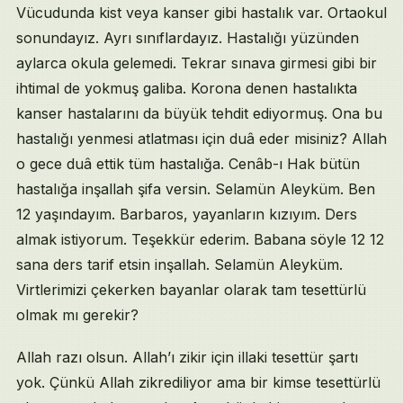
Vücudunda kist veya kanser gibi hastalık var. Ortaokul
sonundayız. Ayrı sınıflardayız. Hastalığı yüzünden
aylarca okula gelemedi. Tekrar sınava girmesi gibi bir
ihtimal de yokmuş galiba. Korona denen hastalıkta
kanser hastalarını da büyük tehdit ediyormuş. Ona bu
hastalığı yenmesi atlatması için duâ eder misiniz? Allah
o gece duâ ettik tüm hastalığa. Cenâb-ı Hak bütün
hastalığa inşallah şifa versin. Selamün Aleyküm. Ben
12 yaşındayım. Barbaros, yayanların kızıyım. Ders
almak istiyorum. Teşekkür ederim. Babana söyle 12 12
sana ders tarif etsin inşallah. Selamün Aleyküm.
Virtlerimizi çekerken bayanlar olarak tam tesettürlü
olmak mı gerekir?
Allah razı olsun. Allah’ı zikir için illaki tesettür şartı
yok. Çünkü Allah zikrediliyor ama bir kimse tesettürlü