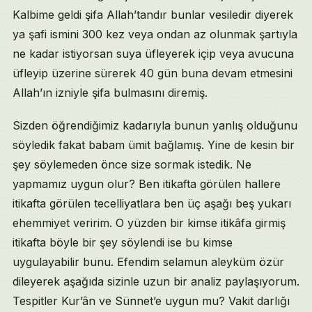
Kalbime geldi şifa Allah’tandır bunlar vesiledir diyerek
ya şafi ismini 300 kez veya ondan az olunmak şartıyla
ne kadar istiyorsan suya üfleyerek içip veya avucuna
üfleyip üzerine sürerek 40 gün buna devam etmesini
Allah’ın izniyle şifa bulmasını diremiş.
Sizden öğrendiğimiz kadarıyla bunun yanlış olduğunu
söyledik fakat babam ümit bağlamış. Yine de kesin bir
şey söylemeden önce size sormak istedik. Ne
yapmamız uygun olur? Ben itikafta görülen hallere
itikafta görülen tecelliyatlara ben üç aşağı beş yukarı
ehemmiyet veririm. O yüzden bir kimse itikâfa girmiş
itikafta böyle bir şey söylendi ise bu kimse
uygulayabilir bunu. Efendim selamun aleyküm özür
dileyerek aşağıda sizinle uzun bir analiz paylaşıyorum.
Tespitler Kur’ân ve Sünnet’e uygun mu? Vakit darlığı