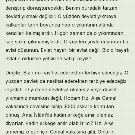
deniştirip dönüştürecektir. Benim buradaki tarzım
devleti yıkmak değildir. O yüzden devleti yıkmaya
kalkanlar tarih boyunca hep o yıkıntının altında
kendileri kalmışlardır. Hiçbir zaman da o yıkıntından
sağ salim çıkmamışlardır. O yüzden şöyle düşünün bir
evlat düşünün. Evlat hayırlı bir evlat değil. Biz o hayırlı
evlatın öldürme yetkisine sahip miyiz?
Değiliz. Biz onu nasîhat ederekten terbiye edeceğiz. O
yüzden devleti de nasîhat ederekten terbiye edeceğiz
inşallah. O yüzden devletsiz olmamız veya devleti
yıkmamız mümkün değil. Hocam Hz. Aişe Cemal
vakasında devesine binip 3000 askere komutan
olmuş. Ama İslâm’da kadın erkeğe amir olamaz
diyorlar. Kadın erkeğe amir olabilir mi? Hz. Aişe
annemiz o gün için Cemal vakasına gitti. Onların