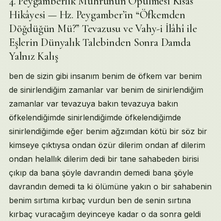
4. Peygamberlik Mührünün Öpülmesi Kısâs
Hikâyesi — Hz. Peygamber’in “Öfkemden
Döğdüğün Mü?” Tevazusu ve Vahy-i İlâhî ile
Eşlerin Dünyalık Talebinden Sonra Damda
Yalnız Kalış
ben de sizin gibi insanım benim de öfkem var benim
de sinirlendiğim zamanlar var benim de sinirlendiğim
zamanlar var tevazuya bakın tevazuya bakın
öfkelendiğimde sinirlendiğimde öfkelendiğimde
sinirlendiğimde eğer benim ağzımdan kötü bir söz bir
kimseye çıktıysa ondan özür dilerim ondan af dilerim
ondan helallık dilerim dedi bir tane sahabeden birisi
çıkıp da bana şöyle davrandın demedi bana şöyle
davrandın demedi ta ki ölümüne yakın o bir sahabenin
benim sırtıma kırbaç vurdun ben de senin sırtına
kırbaç vuracağım deyinceye kadar o da sonra geldi