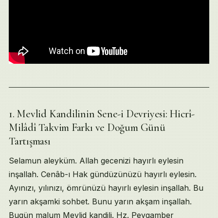
1. Mevlid Kandilinin Sene-i Devriyesi: Hicrî-
Table of Contents
Milâdî Takvim Farkı ve Doğum Günü
1. Mevlid Kandilinin Sene-i Devriyesi: Hicrî-Milâdî Takvim
Tartışması
2. Nûr-i Muhammedî Yaratılışı: Âlemlerin Hz. Muhammed Mus
3. Sevgi-Benzerlik Prensibi ve Reyhanlı’daki Zifafsız Düğ
Selamun aleyküm. Allah gecenizi hayırlı eylesin
4. Peygamberlik Mührünün Öpülmesi Kısâs Hikâyesi — Hz. 
inşallah. Cenâb-ı Hak gündüzünüzü hayırlı eylesin.
5. Âlemlere Rahmet — Kâfirlerin Bile Yâğmur, Kar ve Kain
Ayınızı, yılınızı, ömrünüzü hayırlı eylesin inşallah. Bu
6. Peygamberi Günahkâr Gösteren Batı Kaynaklı İlâhiyat
7. Hz. Muhammed Mustafâ’nın Fizîkî Soyunun Hz. Âdem’e Ka
yarın akşamki sohbet. Bunu yarın akşam inşallah.
Kaynakça ve Referanslar
Bugün malum Mevlid kandili. Hz. Peygamber