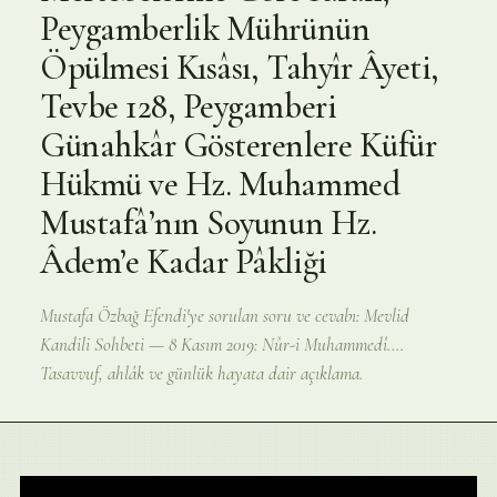
Peygamberlik Mührünün
Öpülmesi Kısâsı, Tahyîr Âyeti,
Tevbe 128, Peygamberi
Günahkâr Gösterenlere Küfür
Hükmü ve Hz. Muhammed
Mustafâ’nın Soyunun Hz.
Âdem’e Kadar Pâkliği
Mustafa Özbağ Efendi'ye sorulan soru ve cevabı: Mevlid
Kandili Sohbeti — 8 Kasım 2019: Nûr-i Muhammedî….
Tasavvuf, ahlâk ve günlük hayata dair açıklama.