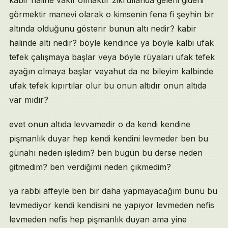
kabir haline vakıf olmaktır zikrullahda geleni gideni
görmektir manevi olarak o kimsenin fena fi şeyhin bir
altında olduğunu gösterir bunun altı nedir? kabir
halinde altı nedir? böyle kendince ya böyle kalbi ufak
tefek çalışmaya başlar veya böyle rüyaları ufak tefek
ayağın olmaya başlar veyahut da ne bileyim kalbinde
ufak tefek kıpırtılar olur bu onun altıdır onun altıda
var mıdır?
evet onun altıda levvamedir o da kendi kendine
pişmanlık duyar hep kendi kendini levmeder ben bu
günahı neden işledim? ben bugün bu derse neden
gitmedim? ben verdiğimi neden çıkmedim?
ya rabbi affeyle ben bir daha yapmayacağım bunu bu
levmediyor kendi kendisini ne yapıyor levmeden nefis
levmeden nefis hep pişmanlık duyan ama yine