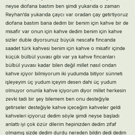
neyse diofana bastım ben şimdi yukarıda o zaman
Reyhan’da yukarıda çaycı var oradan çay getirtiyoruz
diofana bastım bana dedim bir benim için kahve bir de
misafir var onun için kahve dedim benim için kahve
sizler duble diyorsunuz büyük nescafe fincanda
saadet türk kahvesi benim için kahve o misafir içinde
küçük bülbül yuvası gibi var ya kahve fincanları
bülbül yuvası kadar bilen değil millet nasıl ondan
kahve içiyor bilmiyorum iki yudumda bitiyor sünneti
işleyeyim üç yudum içeyim desen dahi üç yudum
olmuyor onunla kahve içiyorum diyor millet herkesin
zevki tadı bir şey bilemem ben onu desteğiyle
getirseler desteğiyle kahve içeceğim kahveler geldi
kahveleri içiyoruz dedim söyle şimdi neyse başladı
anlattı iyi çok özür dilerim hepinizden dedim zifaf
olmamış sizde dedim durdu nereden bildin dedi dedim