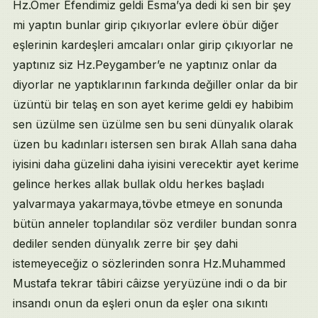
Hz.Ömer Efendimiz geldi Esma’ya dedi ki sen bir şey
mi yaptın bunlar girip çıkıyorlar evlere öbür diğer
eşlerinin kardeşleri amcaları onlar girip çıkıyorlar ne
yaptınız siz Hz.Peygamber’e ne yaptınız onlar da
diyorlar ne yaptıklarının farkında değiller onlar da bir
üzüntü bir telaş en son ayet kerime geldi ey habibim
sen üzülme sen üzülme sen bu seni dünyalık olarak
üzen bu kadınları istersen sen bırak Allah sana daha
iyisini daha güzelini daha iyisini verecektir ayet kerime
gelince herkes allak bullak oldu herkes başladı
yalvarmaya yakarmaya,tövbe etmeye en sonunda
bütün anneler toplandılar söz verdiler bundan sonra
dediler senden dünyalık zerre bir şey dahi
istemeyeceğiz o sözlerinden sonra Hz.Muhammed
Mustafa tekrar tâbiri câizse yeryüzüne indi o da bir
insandı onun da eşleri onun da eşler ona sıkıntı