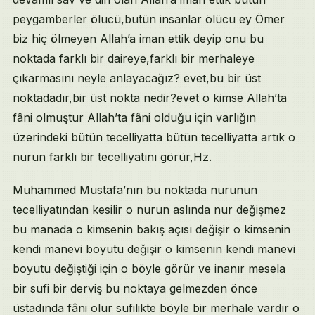
peygamberler ölücü,bütün insanlar ölücü ey Ömer
biz hiç ölmeyen Allah’a iman ettik deyip onu bu
noktada farklı bir daireye,farklı bir merhaleye
çıkarmasını neyle anlayacağız? evet,bu bir üst
noktadadır,bir üst nokta nedir?evet o kimse Allah’ta
fâni olmuştur Allah’ta fâni olduğu için varlığın
üzerindeki bütün tecelliyatta bütün tecelliyatta artık o
nurun farklı bir tecelliyatını görür,Hz.
Muhammed Mustafa’nın bu noktada nurunun
tecelliyatından kesilir o nurun aslında nur değişmez
bu manada o kimsenin bakış açısı değişir o kimsenin
kendi manevi boyutu değişir o kimsenin kendi manevi
boyutu değiştiği için o böyle görür ve inanır mesela
bir sufi bir derviş bu noktaya gelmezden önce
üstadında fâni olur sufilikte böyle bir merhale vardır o