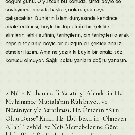
doğum günü. O yüzden bu konuda, şimdi böyle de
söyleyince, mesela başka yönlere çekmeye
çalışacaklar. Bunların İslam dünyasında kendince
analiz edilmesi, böyle bir topluluğu bir şekilde
alimlerin, ehl-i sufinin, tarihçilerin, din tarihçileri olarak
hepsini toplanıp böyle bir düzgün bir şekilde analiz
etmeleri lazım. Ama ne yazık ki böyle bir analiz söz
konusu olmuyor. Sağlı, soldu yanlara doğru yanaşın.
2. Nûr-i Muhammedî Yaratılışı: Âlemlerin Hz.
Muhammed Mustafâ’nın Rûhâniyeti ve
Nûrâniyetiyle Yaratlması, Hz. Ömer’in “Kim
Öldü Derse” Kılıcı, Hz. Ebû Bekir’in “Ölmeyen
Allah” Tevhîdi ve Nefs Mertebelerine Göre