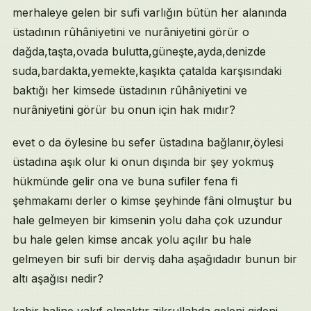
merhaleye gelen bir sufi varlığın bütün her alanında
üstadının rûhâniyetini ve nurâniyetini görür o
dağda,taşta,ovada bulutta,güneşte,ayda,denizde
suda,bardakta,yemekte,kaşıkta çatalda karşısındaki
baktığı her kimsede üstadının rûhâniyetini ve
nurâniyetini görür bu onun için hak mıdır?
evet o da öylesine bu sefer üstadına bağlanır,öylesi
üstadına aşık olur ki onun dışında bir şey yokmuş
hükmünde gelir ona ve buna sufiler fena fi
şehmakamı derler o kimse şeyhinde fâni olmuştur bu
hale gelmeyen bir kimsenin yolu daha çok uzundur
bu hale gelen kimse ancak yolu açılır bu hale
gelmeyen bir sufi bir derviş daha aşağıdadır bunun bir
altı aşağısı nedir?