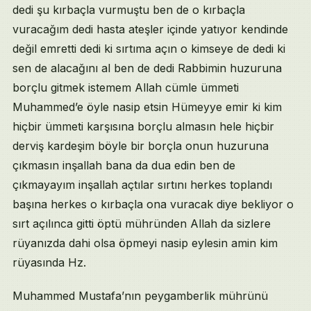
dedi şu kırbaçla vurmuştu ben de o kırbaçla
vuracağım dedi hasta ateşler içinde yatıyor kendinde
değil emretti dedi ki sırtıma açın o kimseye de dedi ki
sen de alacağını al ben de dedi Rabbimin huzuruna
borçlu gitmek istemem Allah cümle ümmeti
Muhammed’e öyle nasip etsin Hümeyye emir ki kim
hiçbir ümmeti karşısına borçlu almasın hele hiçbir
derviş kardeşim böyle bir borçla onun huzuruna
çıkmasın inşallah bana da dua edin ben de
çıkmayayım inşallah açtılar sırtını herkes toplandı
başına herkes o kırbaçla ona vuracak diye bekliyor o
sırt açılınca gitti öptü mühründen Allah da sizlere
rüyanızda dahi olsa öpmeyi nasip eylesin amin kim
rüyasında Hz.
Muhammed Mustafa’nın peygamberlik mührünü