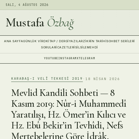
SALI, 4 AĞUSTOS 2026
Mustafa
Özbağ
ANA SAYFA
GÜNLÜK VIRD
KITAP / DERGI
YAZILAR
ZIKRIN TARIHI
SOHBET SERILERI
SORULAR
İCAZETLERI
SILSILE
MEHDI
YOUTUBE
INSTAGRAM
X
TELEGRAM
KARABAŞ-I VELÎ TEKKESI 2019
·
18 NISAN 2026
Mevlid Kandili Sohbeti — 8
Kasım 2019: Nûr-i Muhammedî
Yaratılışı, Hz. Ömer’in Kılıcı ve
Hz. Ebû Bekir’in Tevhîdi, Nefs
Mertebelerine Göre İdrâk,