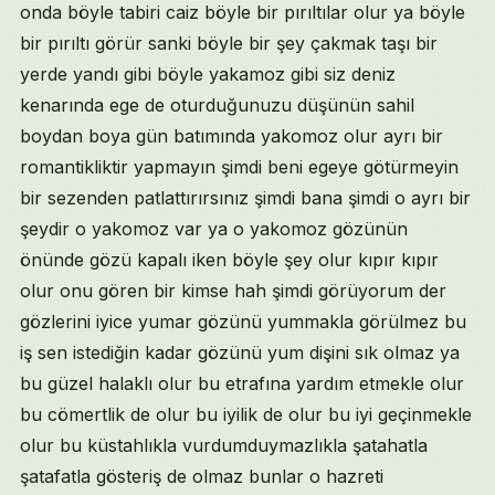
onda böyle tabiri caiz böyle bir pırıltılar olur ya böyle
bir pırıltı görür sanki böyle bir şey çakmak taşı bir
yerde yandı gibi böyle yakamoz gibi siz deniz
kenarında ege de oturduğunuzu düşünün sahil
boydan boya gün batımında yakomoz olur ayrı bir
romantikliktir yapmayın şimdi beni egeye götürmeyin
bir sezenden patlattırırsınız şimdi bana şimdi o ayrı bir
şeydir o yakomoz var ya o yakomoz gözünün
önünde gözü kapalı iken böyle şey olur kıpır kıpır
olur onu gören bir kimse hah şimdi görüyorum der
gözlerini iyice yumar gözünü yummakla görülmez bu
iş sen istediğin kadar gözünü yum dişini sık olmaz ya
bu güzel halaklı olur bu etrafına yardım etmekle olur
bu cömertlik de olur bu iyilik de olur bu iyi geçinmekle
olur bu küstahlıkla vurdumduymazlıkla şatahatla
şatafatla gösteriş de olmaz bunlar o hazreti