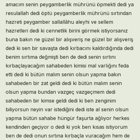
amacım senin peygamberlik mührünü öpmekti dedi ya
resulallah dedi öptü peygamberlik mührünü sırtından
hazreti peygamber sallallâhu aleyhi ve sellem
hazretleri dedi ki cennetlik birini görmek istiyorsanız
buna bakın ne güzel bir alışveriş ne güzel bir alışveriş
dedi ki sen bir savaşta dedi kırbacını kaldırdığında dedi
benim sırtıma değmişti ben de dedi senin sırtını
kırbaçlayacağım sahabeden kimisi mal varlığını feda
etti dedi ki bütün malım senin olsun yapma bakın
sahabeden bir zat geldi dedi ki bütün malım senin
olsun yapma bundan vazgeç vazgeçmem dedi
sahabeden bir kimse geldi dedi ki ben zenginim
biliyorsun neyin var istediğini dedi iste al senin olsun
yapma bütün sahabe hüngür faşurta ağlıyor herkes
kendinden geçiyor o dedi ki yok ben kısas istiyorum
ben de dedi onun sırtına kırbaçla vuracağım hem de