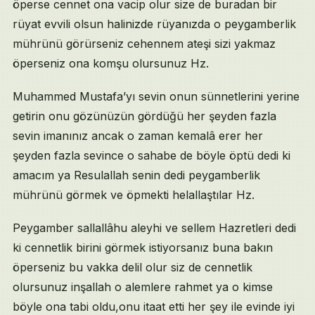
öperse cennet ona vacip olur size de buradan bir
rüyat evvili olsun halinizde rüyanızda o peygamberlik
mührünü görürseniz cehennem ateşi sizi yakmaz
öperseniz ona komşu olursunuz Hz.
Muhammed Mustafa’yı sevin onun sünnetlerini yerine
getirin onu gözünüzün gördüğü her şeyden fazla
sevin imanınız ancak o zaman kemalâ erer her
şeyden fazla sevince o sahabe de böyle öptü dedi ki
amacım ya Resulallah senin dedi peygamberlik
mührünü görmek ve öpmekti helallaştılar Hz.
Peygamber sallallâhu aleyhi ve sellem Hazretleri dedi
ki cennetlik birini görmek istiyorsanız buna bakın
öperseniz bu vakka delil olur siz de cennetlik
olursunuz inşallah o alemlere rahmet ya o kimse
böyle ona tabi oldu,onu itaat etti her şey ile evinde iyi