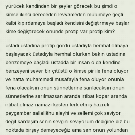
yürücek kendinden bir şeyler görecek bu şimdi o
kimse ikinci dereceden levvameden mülümeye geçti
kalbi kıpırdamaya başladı kendisini değiştirmeye başlar
kime değiştirecek önünde protip var protip kim?
üstadı üstadına protip gördü üstadıyla hemhal olmaya
başlayacak üstadıyla hemhal olurken bakın üstadına
benzemeye başladı üstadda bir insan o da kendine
benzeyeni sever bir çıtüstü o kimse pir ile fena oluyor
ve hatta muhammedi musafayla fena oluyor onunla
fena olacaksın onun sünnetlerine sarılacaksın onun
sünnetlerine sarılmazsan aranda irtibat kopar aranda
irtibat olmaz namazı kasten terk etmiş hazreti
peygamber sallallâhu aleyhi ve sellemi çok seviyor
değil kardeşim senin sevgini seviyorum dediğine biz bu
noktada birşey demeyeceğiz ama sen onun yolundan