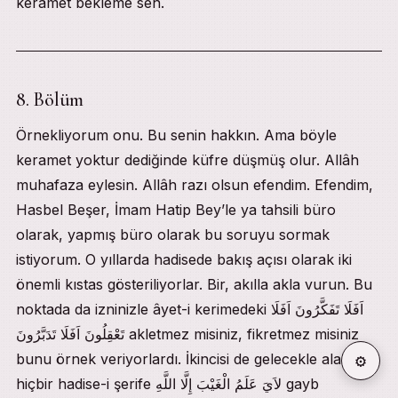
keramet bekleme sen.
8. Bölüm
Örnekliyorum onu. Bu senin hakkın. Ama böyle
keramet yoktur dediğinde küfre düşmüş olur. Allâh
muhafaza eylesin. Allâh razı olsun efendim. Efendim,
Hasbel Beşer, İmam Hatip Bey’le ya tahsili büro
olarak, yapmış büro olarak bu soruyu sormak
istiyorum. O yıllarda hadisede bakış açısı olarak iki
önemli kıstas gösteriliyorlar. Bir, akılla akla vurun. Bu
noktada da izninizle âyet-i kerimedeki اَفَلَا تَفَكَّرُونَ اَفَلَا
تَعْقِلُونَ اَفَلَا تَدَبَّرُونَ akletmez misiniz, fikretmez misiniz
⚙
bunu örnek veriyorlardı. İkincisi de gelecekle alakalı
hiçbir hadise-i şerife لاَيَ عَلَمُ الْغَيْبَ إِلَّا اللَّهِ gayb