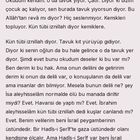
Okudum kendim. o da tavuk yiyor. Çatır. Diyor ki bizim
çocuk aç kalıyor, sen burada tavuk yiyorsun diyor. Bu
Allâh’tan revâ mı diyor? Hiç seslenmiyor. Kemikleri
topluyor. Kün tübi iznillah diyor kemiklere.
Kün tübi iznillah diyor. Tavuk kıt yürüyüp gidiyor.
Diyor ki senin oğlun da bu hale gelince o da tavuk yer
diyor. Şimdi evet bunu okudum deseler ki bu var mı?
Ben derim ki bu hak. Ama onun delilini de getiririm
derim ki onun da delili var, o konuşulanın da delili var
ama insanlar din bilmiyor. Mesela bunun delili ne? şey
İsa aleyhisselâm normalde ölü bu manada diriltir
miydi? Evet. Havarisi de yaptı mı? Evet. İbrahim
aleyhisselâm kün tübi iznillah dedi kuşlar canlandı mı?
Evet. Benim velilerim beni İsrail peygamberinin
üstündedir. Bir Hadîs-i Şerîf’te gaza üstündedir olanı
kendisine ölçalır. Ama Hadîs-i Şerîf var beni İsrail