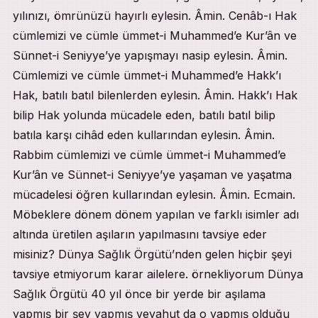
yılınızı, ömrünüzü hayırlı eylesin. Âmin. Cenâb-ı Hak
cümlemizi ve cümle ümmet-i Muhammed’e Kur’ân ve
Sünnet-i Seniyye’ye yapışmayı nasip eylesin. Âmin.
Cümlemizi ve cümle ümmet-i Muhammed’e Hakk’ı
Hak, batılı batıl bilenlerden eylesin. Âmin. Hakk’ı Hak
bilip Hak yolunda mücadele eden, batılı batıl bilip
batıla karşı cihâd eden kullarından eylesin. Âmin.
Rabbim cümlemizi ve cümle ümmet-i Muhammed’e
Kur’ân ve Sünnet-i Seniyye’ye yaşaman ve yaşatma
mücadelesi öğren kullarından eylesin. Âmin. Ecmain.
Möbeklere dönem dönem yapılan ve farklı isimler adı
altında üretilen aşıların yapılmasını tavsiye eder
misiniz? Dünya Sağlık Örgütü’nden gelen hiçbir şeyi
tavsiye etmiyorum karar ailelere. örnekliyorum Dünya
Sağlık Örgütü 40 yıl önce bir yerde bir aşılama
yapmış bir şey yapmış veyahut da o yapmış olduğu