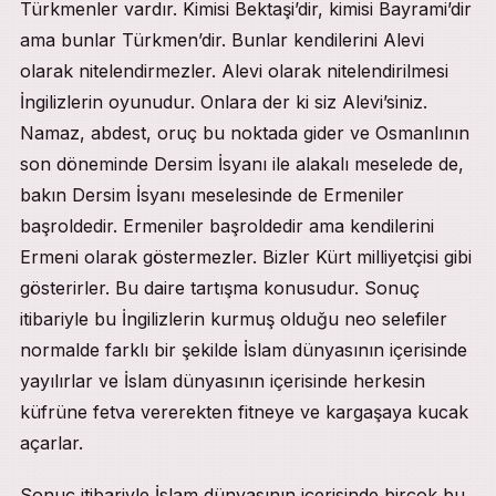
Türkmenler vardır. Kimisi Bektaşi’dir, kimisi Bayrami’dir
ama bunlar Türkmen’dir. Bunlar kendilerini Alevi
olarak nitelendirmezler. Alevi olarak nitelendirilmesi
İngilizlerin oyunudur. Onlara der ki siz Alevi’siniz.
Namaz, abdest, oruç bu noktada gider ve Osmanlının
son döneminde Dersim İsyanı ile alakalı meselede de,
bakın Dersim İsyanı meselesinde de Ermeniler
başroldedir. Ermeniler başroldedir ama kendilerini
Ermeni olarak göstermezler. Bizler Kürt milliyetçisi gibi
gösterirler. Bu daire tartışma konusudur. Sonuç
itibariyle bu İngilizlerin kurmuş olduğu neo selefiler
normalde farklı bir şekilde İslam dünyasının içerisinde
yayılırlar ve İslam dünyasının içerisinde herkesin
küfrüne fetva vererekten fitneye ve kargaşaya kucak
açarlar.
Sonuç itibariyle İslam dünyasının içerisinde birçok bu