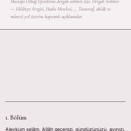
Mustafa Özbağ Efendi'nin dergah sohbeti: 650. Dergah Sohbeti
— Ehlibeyt Sevgisi, Hadis Meselesi,…. Tasavvuf, ahlâk ve
mânevî yol üzerine kapsamlı açıklamalar.
1. Bölüm
Aleyküm selâm. Allâh gecenizi, gündüzünüzü, ayınızı,