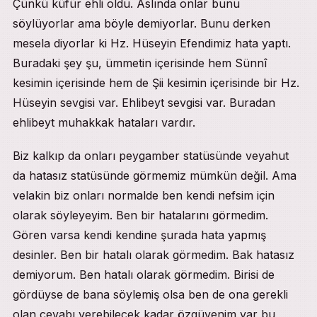
Çünkü küfür ehli oldu. Aslında onlar bunu
söylüyorlar ama böyle demiyorlar. Bunu derken
mesela diyorlar ki Hz. Hüseyin Efendimiz hata yaptı.
Buradaki şey şu, ümmetin içerisinde hem Sünnî
kesimin içerisinde hem de Şii kesimin içerisinde bir Hz.
Hüseyin sevgisi var. Ehlibeyt sevgisi var. Buradan
ehlibeyt muhakkak hataları vardır.
Biz kalkıp da onları peygamber statüsünde veyahut
da hatasız statüsünde görmemiz mümkün değil. Ama
velakin biz onları normalde ben kendi nefsim için
olarak söyleyeyim. Ben bir hatalarını görmedim.
Gören varsa kendi kendine şurada hata yapmış
desinler. Ben bir hatalı olarak görmedim. Bak hatasız
demiyorum. Ben hatalı olarak görmedim. Birisi de
gördüyse de bana söylemiş olsa ben de ona gerekli
olan cevabı verebilecek kadar özgüvenim var bu