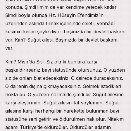
konuda. Şimdi ilmim de var kendime yetecek kadar.
Şimdi böyle olunca Hz. Hüseyin Efendimiz’in
üzerinden aslında tırnak içerisinde selefi, Vehhâbî
kesimin kesim şöyle diyor. başınızda bir devlet başkanı
var. Kim? Suğut ailesi. Başınızda bir devlet başkanı
var.
Kim? Mısır’da Sisi. Siz ola ki bunlara karşı
başkaldırırsanız bayi statüsünde olursunuz. O yüzden
siz de onları biat edeceksiniz. O dairede duracaksınız.
O dairenin dışına çıkmayacaksınız. Gelmek istedikleri
nokta bu. O yüzden normalde şimdi bir Suğut ailesine
karşı eleştirmen, Suğut ailesini laf söylemen, Suğut
ailesine karşı herhangi bir harekette bulunman bayi
statüsüne seni getirir ve öldürülmen hak olur. Nitekim
adamı Türkiye’de öldürdüler. Öldürdüler adamın