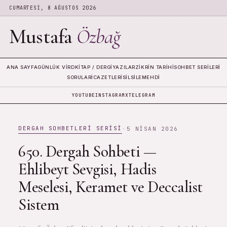
CUMARTESI, 8 AĞUSTOS 2026
Mustafa
Özbağ
ANA SAYFA
GÜNLÜK VIRD
KITAP / DERGI
YAZILAR
ZIKRIN TARIHI
SOHBET SERILERI
SORULAR
İCAZETLERI
SILSILE
MEHDI
YOUTUBE
INSTAGRAM
X
TELEGRAM
DERGAH SOHBETLERI SERISI
·
5 NISAN 2026
650. Dergah Sohbeti —
Ehlibeyt Sevgisi, Hadis
Meselesi, Keramet ve Deccalist
Sistem