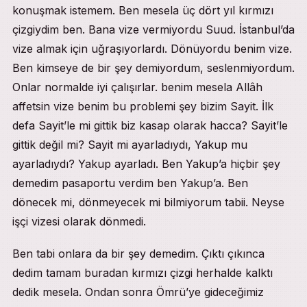
konuşmak istemem. Ben mesela üç dört yıl kırmızı
çizgiydim ben. Bana vize vermiyordu Suud. İstanbul’da
vize almak için uğraşıyorlardı. Dönüyordu benim vize.
Ben kimseye de bir şey demiyordum, seslenmiyordum.
Onlar normalde iyi çalışırlar. benim mesela Allâh
affetsin vize benim bu problemi şey bizim Sayit. İlk
defa Sayit’le mi gittik biz kasap olarak hacca? Sayit’le
gittik değil mi? Sayit mi ayarladıydı, Yakup mu
ayarladıydı? Yakup ayarladı. Ben Yakup’a hiçbir şey
demedim pasaportu verdim ben Yakup’a. Ben
dönecek mi, dönmeyecek mi bilmiyorum tabii. Neyse
işçi vizesi olarak dönmedi.
Ben tabi onlara da bir şey demedim. Çıktı çıkınca
dedim tamam buradan kırmızı çizgi herhalde kalktı
dedik mesela. Ondan sonra Ömrü’ye gideceğimiz