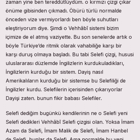
zaman yine ben tereddütlüydüm. o kırmızı çizgi çıkar
önüme gibisinden çıkmadı. Öbürü türlü normalde
önceden vize vermiyorlardı ben böyle suhutları
eleştiriyorum diye. Şimdi o Vehhâbî sistemi bizim
içimize de el atmış vaziyette. Bu son senelerde artık o
böyle Türkiye’de ritmik olarak vahabiliğe karşı bir
karşı duruş olmaya başladı. Bu tabi Selefi çizgi, hususi
uluslararası düzlemde İngilizlerin kurdukuladıkları,
İngilizlerin kurduğu bir sistem. Dayiş nasıl
Amerikalıların kurduğu bir sistemse bu Selefiliği de
İngilizler kurdu. Selefilerin içerisinden çıkarıyorlar
Dayişi zaten. bunun fikir babası Selefiler.
Selefi dediğim bugünkü kendilerinin ne o Selefi yeni
Selefi dedikleri Vehhâbî Selefi çizgisi olan. Yoksa İmam
Azam da Selefi, İmam Malik de Selefi, İmam Hanbel
de Selefi, bunlar da Selefi. Ama normalde bu yeni