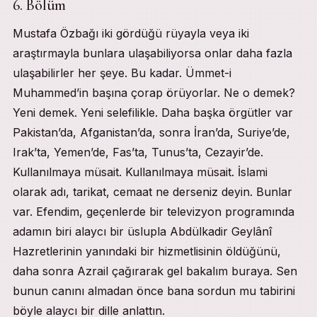
6. Bölüm
Mustafa Özbağı iki gördüğü rüyayla veya iki
araştırmayla bunlara ulaşabiliyorsa onlar daha fazla
ulaşabilirler her şeye. Bu kadar. Ümmet-i
Muhammed’in başına çorap örüyorlar. Ne o demek?
Yeni demek. Yeni selefilikle. Daha başka örgütler var
Pakistan’da, Afganistan’da, sonra İran’da, Suriye’de,
Irak’ta, Yemen’de, Fas’ta, Tunus’ta, Cezayir’de.
Kullanılmaya müsait. Kullanılmaya müsait. İslami
olarak adı, tarikat, cemaat ne derseniz deyin. Bunlar
var. Efendim, geçenlerde bir televizyon programında
adamın biri alaycı bir üslupla Abdülkadir Geylânî
Hazretlerinin yanındaki bir hizmetlisinin öldüğünü,
daha sonra Azrail çağırarak gel bakalım buraya. Sen
bunun canını almadan önce bana sordun mu tabirini
böyle alaycı bir dille anlattın.