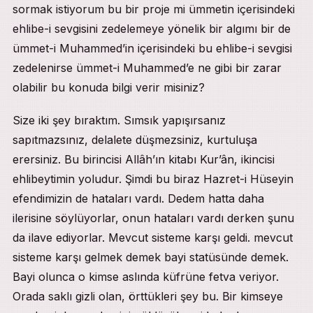
sormak istiyorum bu bir proje mi ümmetin içerisindeki
ehlibe-i sevgisini zedelemeye yönelik bir algımı bir de
ümmet-i Muhammed’in içerisindeki bu ehlibe-i sevgisi
zedelenirse ümmet-i Muhammed’e ne gibi bir zarar
olabilir bu konuda bilgi verir misiniz?
Size iki şey bıraktım. Sımsık yapışırsanız
sapıtmazsınız, delalete düşmezsiniz, kurtuluşa
erersiniz. Bu birincisi Allâh’ın kitabı Kur’ân, ikincisi
ehlibeytimin yoludur. Şimdi bu biraz Hazret-i Hüseyin
efendimizin de hataları vardı. Dedem hatta daha
ilerisine söylüyorlar, onun hataları vardı derken şunu
da ilave ediyorlar. Mevcut sisteme karşı geldi. mevcut
sisteme karşı gelmek demek bayi statüsünde demek.
Bayi olunca o kimse aslında küfrüne fetva veriyor.
Orada saklı gizli olan, örttükleri şey bu. Bir kimseye