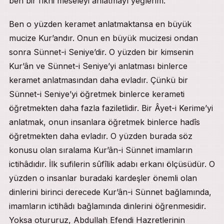
ben bir fıkhi meseleyi anlatmayı yeğlerim.
Ben o yüzden keramet anlatmaktansa en büyük
mucize Kur’andır. Onun en büyük mucizesi ondan
sonra Sünnet-i Seniye’dir. O yüzden bir kimsenin
Kur’ân ve Sünnet-i Seniye’yi anlatması binlerce
keramet anlatmasından daha evladır. Çünkü bir
Sünnet-i Seniye’yi öğretmek binlerce kerameti
öğretmekten daha fazla faziletlidir. Bir Âyet-i Kerime’yi
anlatmak, onun insanlara öğretmek binlerce hadîs
öğretmekten daha evladır. O yüzden burada söz
konusu olan sıralama Kur’ân-i Sünnet imamların
ictihâdıdır. İlk sufilerin sûfîlik adabı erkanı ölçüsüdür. O
yüzden o insanlar buradaki kardeşler önemli olan
dinlerini birinci derecede Kur’ân-i Sünnet bağlamında,
imamların ictihâdı bağlamında dinlerini öğrenmesidir.
Yoksa otururuz, Abdullah Efendi Hazretlerinin