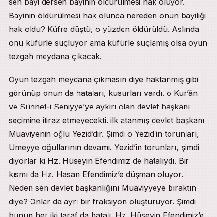
sen bayi dersen bayinin öldürülmesi hak oluyor.
Bayinin öldürülmesi hak olunca nereden onun bayiliği
hak oldu? Küfre düştü, o yüzden öldürüldü. Aslında
onu küfürle suçluyor ama küfürle suçlamış olsa oyun
tezgah meydana çıkacak.
Oyun tezgah meydana çıkmasın diye haktanmış gibi
görünüp onun da hataları, kusurları vardı. o Kur’ân
ve Sünnet-i Seniyye’ye aykırı olan devlet başkanı
seçimine itiraz etmeyecekti. ilk atanmış devlet başkanı
Muaviyenin oğlu Yezid’dir. Şimdi o Yezid’in torunları,
Ümeyye oğullarının devamı. Yezid’in torunları, şimdi
diyorlar ki Hz. Hüseyin Efendimiz de hatalıydı. Bir
kısmı da Hz. Hasan Efendimiz’e düşman oluyor.
Neden sen devlet başkanlığını Muaviyyeye bıraktın
diye? Onlar da ayrı bir fraksiyon oluşturuyor. Şimdi
bunun her iki taraf da hatalı. Hz. Hüseyin Efendimiz’e