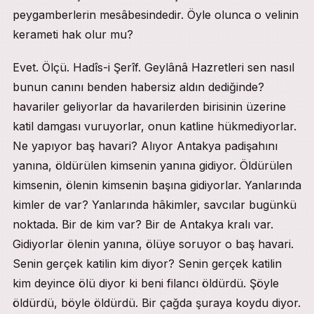
peygamberlerin mesâbesindedir. Öyle olunca o velinin
kerameti hak olur mu?
Evet. Ölçü. Hadîs-i Şerîf. Geylânâ Hazretleri sen nasıl
bunun canını benden habersiz aldın dediğinde?
havariler geliyorlar da havarilerden birisinin üzerine
katil damgası vuruyorlar, onun katline hükmediyorlar.
Ne yapıyor baş havari? Alıyor Antakya padişahını
yanına, öldürülen kimsenin yanına gidiyor. Öldürülen
kimsenin, ölenin kimsenin başına gidiyorlar. Yanlarında
kimler de var? Yanlarında hâkimler, savcılar bugünkü
noktada. Bir de kim var? Bir de Antakya kralı var.
Gidiyorlar ölenin yanına, ölüye soruyor o baş havari.
Senin gerçek katilin kim diyor? Senin gerçek katilin
kim deyince ölü diyor ki beni filancı öldürdü. Şöyle
öldürdü, böyle öldürdü. Bir çağda şuraya koydu diyor.