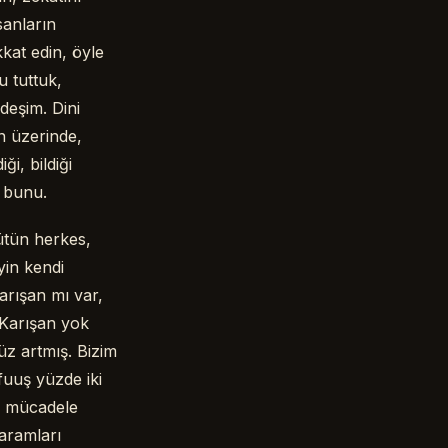
sanların
kkat edin, öyle
u tuttuk,
rdeşim. Dini
n üzerinde,
i, bildiği
r bunu.
bütün herkes,
yin kendi
arışan mı var,
 Karışan yok
üz artmış. Bizim
uuş yüzde iki
e mücadele
aramları