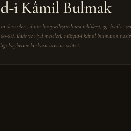
d-i Kâmil Bulmak
in dereceleri, dinin bireyselleştirilmesi tehlikesi, 39. hadîs-i şe
60-61), ihlâs ve riyâ meselesi, mürşid-i kâmil bulmanın nasi
nlığı kaybetme korkusu üzerine sohbet.