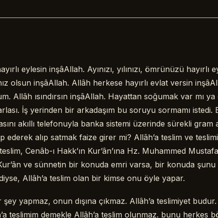
yırlı eylesin inşâAllah. Ayınızı, yılınızı, ömrünüzü hayırlı 
ız olsun inşâAllah. Allâh herkese hayırlı evlat versin inşâA
m. Allâh ısındırsın inşâAllah. Hayattan soğumak var mı y
tarlası. İş yerinden bir arkadaşım bu soruyu sormamı istedi.
sını akıllı telefonuyla banka sistemi üzerinde sürekli gram al
p ederek alıp satmak faize girer mi? Allâh’a teslim ve teslim
a teslim, Cenâb-ı Hakk’ın Kur’ân’ına Hz. Muhammed Mustafa
 Kur’ân ve sünnetin bir konuda emri varsa, bir konuda şunu
iyse, Allâh’a teslim olan bir kimse onu öyle yapar.
r şey yapmaz, onun dışına çıkmaz. Allâh’a teslimiyet budur.
h’a teslimim demekle Allâh’a teslim olunmaz. bunu herkes bö