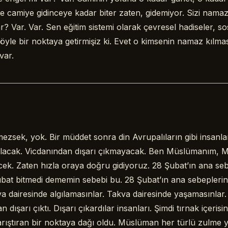
 camiye gidinceye kadar biter zaten, gidemiyor. Sizi nama
r? Var. Var. Sen eğitim sistemi olarak çevresel hadiseler, so
r öyle bir noktaya getirmişiz ki. Evet o kimsenin namaz kılmas
var.
ezsek, yok. Bir müddet sonra din Avrupalıların gibi insanl
alacak. Vicdanından dışarı çıkmayacak. Ben Müslümanım,
yecek. Zaten hızla oraya doğru gidiyoruz. 28 Şubat’ın ana seb
bat bitmedi dememin sebebi bu. 28 Şubat’ın ana sebeplerind
kva dairesinde algılamasınlar. Takva dairesinde yaşamasınlar
 dışarı çıktı. Dışarı çıkardılar insanları. Şimdi tırnak içer
karıştıran bir noktaya dağı oldu. Müslüman her türlü zulme