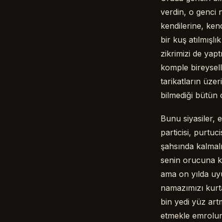
verdin, o genci 
kendilerine, kend
bir kuş atılmışl
zikrimizi de yapt
komple bireysell
tarikatların üze
bilmediği bütün c
Bunu siyasiler, 
particisi, purtuc
şahsında kalmalı
senin orucuna k
ama on yılda uyu
namazımızı kurt
bin yedi yüz ar
etmekle emrolund