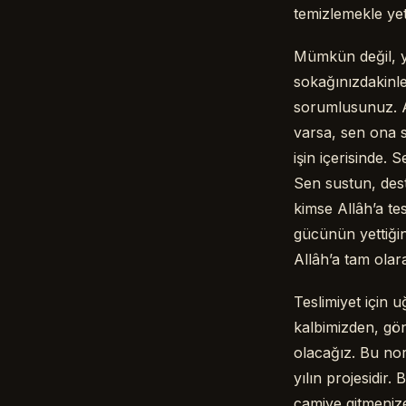
temizlemekle ye
Mümkün değil, ye
sokağınızdakinle
sorumlusunuz. Al
varsa, sen ona s
işin içerisinde. 
Sen sustun, des
kimse Allâh’a te
gücünün yettiği
Allâh’a tam olar
Teslimiyet için 
kalbimizden, g
olacağız. Bu no
yılın projesidir
camiye gitmeniz