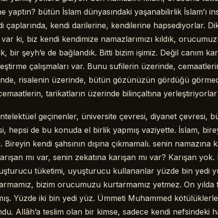
ne yaptın? bütün İslam dünyasındaki yaşanabilirlik İslam’ı in
i çaplarında, kendi darilerine, kendilerine hapsediyorlar. Di
ık var ki, biz kendi kendimize namazlarımızı kıldık, orucumuz
ık, bir şeyh’e de bağlandık. Bitti bizim işimiz. Değil canım ka
eştirme çalışmaları var. Bunu sufilerin üzerinde, cemaatleri
rinde, risalenin üzerinde, bütün gözünüzün gördüğü görmediğ
emaatlerin, tarikatların üzerinde bilinçaltına yerleştiriyorla
entelektüel geçinenler, üniversite çevresi, diyanet çevresi, 
isi, hepsi de bu konuda el birlik yapmış vaziyette. İslam, bire
. Bireyin kendi şahsının dışına çıkmamalı. senin namazına k
arışan mı var, senin zekatına karışan mı var? Karışan yok.
şturucu tüketimi, uyuşturucu kullananlar yüzde bin yedi y
armamız, bizim orucumuzu kurtarmamız yetmez. On yılda f
tmış. Yüzde iki bin yedi yüz. Ümmeti Muhammed kötülüklerl
u. Allâh’a teslim olan bir kimse, sadece kendi nefsindeki h