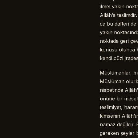
ilmel yakın nokt
Allâh’a teslimdi
da bu dafteri de
yakın noktasında
noktada geri çev
konusu olunca bi
kendi cüzi irades
Müslümanlar, mü
Müslüman olurlar
nisbetinde Allâh’
önüne bir mesel
teslimiyet, haram
kimsenin Allâh’ı
namaz değildir.
gereken şeyler b