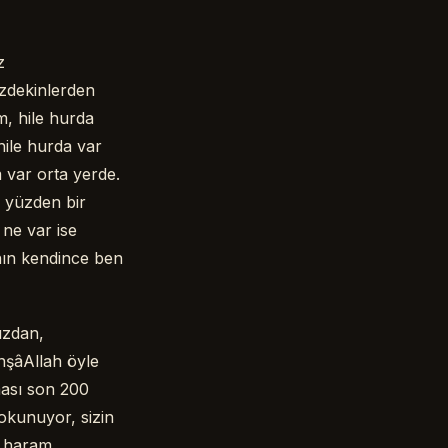
z
izdekinlerden
m, hile hurda
hile hurda var
m var orta yerde.
 yüzden bir
 ne var ise
nın kendince ben
ızdan,
şâAllah öyle
ması son 200
 okunuyor, sizin
r haram