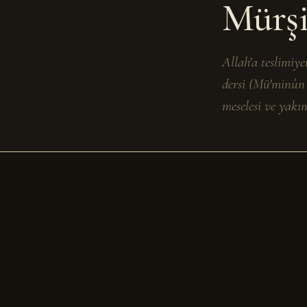
Mürşi
Allah'a teslimiyet
dersi (Mü'minûn 
meselesi ve yakı