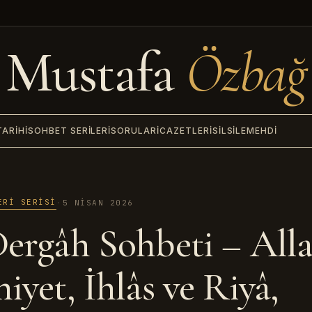
Mustafa
Özbağ
TARIHI
SOHBET SERILERI
SORULAR
İCAZETLERI
SILSILE
MEHDI
ERI SERISI
·
5 NISAN 2026
Dergâh Sohbeti – Alla
iyet, İhlâs ve Riyâ,