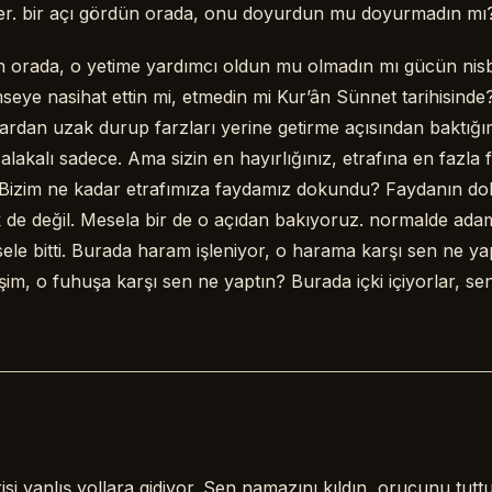
leler. bir açı gördün orada, onu doyurdun mu doyurmadın mı
ün orada, o yetime yardımcı oldun mu olmadın mı gücün nis
mseye nasihat ettin mi, etmedin mi Kur’ân Sünnet tarihisinde
ardan uzak durup farzları yerine getirme açısından baktığ
alakalı sadece. Ama sizin en hayırlığınız, etrafına en fazla 
 Bizim ne kadar etrafımıza faydamız dokundu? Faydanın d
k de değil. Mesela bir de o açıdan bakıyoruz. normalde ad
ele bitti. Burada haram işleniyor, o harama karşı sen ne y
im, o fuhuşa karşı sen ne yaptın? Burada içki içiyorlar, sen
isi yanlış yollara gidiyor. Sen namazını kıldın, orucunu tutt