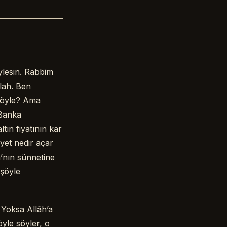
eylesin. Rabbim
llah. Ben
a öyle? Ama
 Banka
tın fiyatının kar
iyet nedir açar
’nın sünnetine
 şöyle
 Yoksa Allâh’a
yle söyler, o