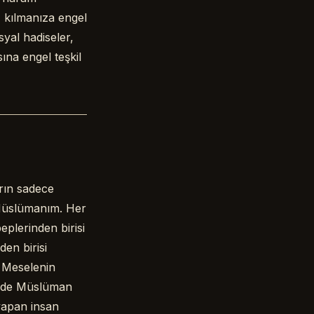
z kılmanıza engel
syal hadiseler,
ına engel teşkil
arın sadece
 Müslümanım. Her
eplerinden birisi
en birisi
. Meselenin
isinde Müslüman
 yapan insan