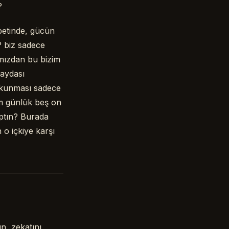
?
betinde, gücün
? biz sadece
ımızdan bu bizim
faydası
okunması sadece
am günlük beş on
aptın? Burada
 o içkiye karşı
un, zekatını