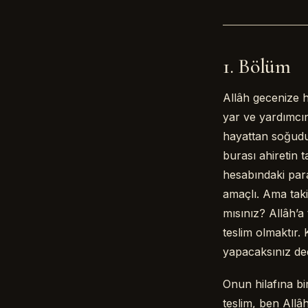
1. Bölüm
Allâh gecenize ha
yar ve yardımcın
hayattan soğudu
burası ahiretin 
hesabındaki para
amaçlı. Ama taki
mısınız? Allâh’
teslim olmaktır.
yapacaksınız ded
Onun hilafına bi
teslim, ben Allâ