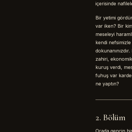
içerisinde nafi
Bir yetimi görd
var iken? Bir ki
meseleyi haraml
kendi nefsimizle 
dokunanınızdır.
zahiri, ekonomi
kuruş verdi, mes
fuhuş var kardeş
ne yaptın?
2. Bölüm
Orada gencin bir