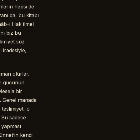
nların hepsi de
anı da, bu kitabı
nâb-ı Hak ilmel
ını biz bu
limiyet söz
 iradesiyle,
man olurlar.
dar gücünün
Mesela bir
r. Genel manada
 teslimiyet, o
e. Bu sadece
n yapması
ünnet’in kendi