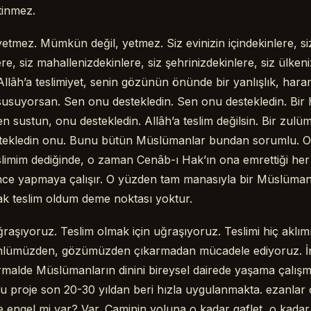
tinmez.
tmez. Mümkün değil, yetmez. Siz evinizin içindekinlere, si
re, siz mahallenizdekinlere, siz şehrinizdekinlere, siz ülken
lâh’a teslimiyet, senin gözünün önünde bir yanlışlık, hara
usuyorsan. Sen onu destekledin. Sen onu destekledin. Bir 
Sen sustun, onu destekledin. Allâh’a teslim değilsin. Bir zulü
tekledin onu. Bunu bütün Müslümanlar bundan sorumlu. O
slimim dediğinde, o zaman Cenâb-ı Hak’ın ona emrettiği her
nce yapmaya çalışır. O yüzden tam manasıyla bir Müslüma
ak teslim oldum deme noktası yoktur.
uğraşıyoruz. Teslim olmak için uğraşıyoruz. Teslimi hiç aklım
önlümüzden, gözümüzden çıkarmadan mücadele ediyoruz. İn
rmalde Müslümanların dinini bireysel dairede yaşama çalış
. Bu proje son 20-30 yıldan beri hızla uygulanmakta. ezanlar
e engel mi var? Var. Caminin yoluna o kadar gaflet, o kada