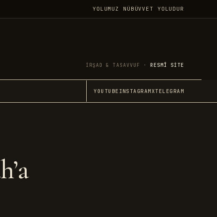
YOLUMUZ NÜBÜVVET YOLUDUR
İRŞAD & TASAVVUF ·
RESMÎ SITE
YOUTUBE
INSTAGRAM
X
TELEGRAM
h’a