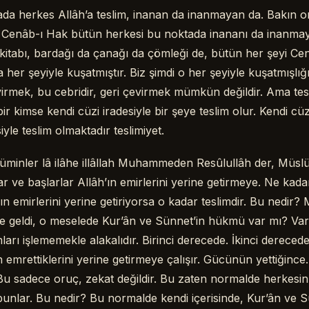
ada herkes Allâh’a teslim, inanan da inanmayan da. Bakın o
r. Cenâb-ı Hak bütün herkesi bu noktada inananı da inanmay
 kitabı, bardağı da çanağı da çömleği de, bütün her şeyi Ce
 her şeyiyle kuşatmıştır. Biz şimdi o her şeyiyle kuşatmışlığ
irmek, bu cebridir, geri çevirmek mümkün değildir. Ama tes
r kimse kendi cüzi iradesiyle bir şeye teslim olur. Kendi cüzi
iyle teslim olmaktadır teslimiyet.
minler lâ ilâhe illâllah Muhammeden Resûlullâh der, Müslü
 ve başlarlar Allâh’ın emirlerini yerine getirmeye. Ne ka
ın emirlerini yerine getiriyorsa o kadar teslimdir. Bu nedir? 
e geldi, o meselede Kur’ân ve Sünnet’in hükmü var mı? Va
ları işlememekle alakalıdır. Birinci derecede. İkinci derecede
n emrettiklerini yerine getirmeye çalışır. Gücünün yettiğinc
 Bu sadece oruç, zekat değildir. Bu zaten normalde herkesi
unlar. Bu nedir? Bu normalde kendi içerisinde, Kur’ân ve S