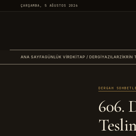
ÇARŞAMBA, 5 AĞUSTOS 2026
ANA SAYFA
GÜNLÜK VIRD
KITAP / DERGI
YAZILAR
ZIKRIN 
DERGAH SOHBETL
606. 
Teslim