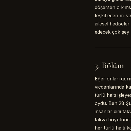
döşersen o kimse
teşkil eden mi va
ailesel hadisele
edecek çok şey 
3. Bölüm
Eğer onları görm
vicdanlarında k
türlü haltı işle
oydu. Ben 28 Şu
insanlar dini ta
takva boyutundan
her türlü haltı 