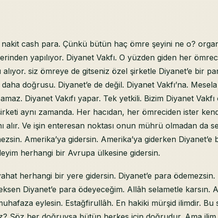
e nakit cash para. Çünkü bütün haç ömre şeyini ne o? organ
erinden yapılıyor. Diyanet Vakfı. O yüzden giden her ömrec
 alıyor. siz ömreye de gitseniz özel şirketle Diyanet’e bir pa
 daha doğrusu. Diyanet’e de değil. Diyanet Vakfı’na. Mesela 
amaz. Diyanet Vakıfı yapar. Tek yetkili. Bizim Diyanet Vakfı e
şirketi aynı zamanda. Her hacıdan, her ömreciden ister kendis
ını alır. Ve işin enteresan noktası onun mührü olmadan da 
ezsin. Amerika’ya gidersin. Amerika’ya giderken Diyanet’
leyim herhangi bir Avrupa ülkesine gidersin.
yahat herhangi bir yere gidersin. Diyanet’e para ödemezsin
eksen Diyanet’e para ödeyeceğim. Allâh selametle karsın. A
hafaza eylesin. Estağfirullâh. En hakiki mürşid ilimdir. Bu
 Söz her doğruysa bütün herkes için doğrudur. Ama ilim