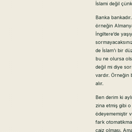
İslami değil çün
Banka bankadır.
örneğin Almanya
İngiltere’de ya
sormayacaksınız?
de İslam’ı bir d
bu ne olursa ols
değil mi diye so
vardır. Örneğin 
alır.
Ben derim ki ayl
zina etmiş gibi 
ödeyememiştir v
fark otomatikman
caiz olması. Am