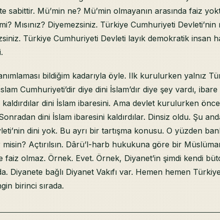
te sabittir. Mü’min ne? Mü’min olmayanın arasında faiz yokt
 mi? Mısınız? Diyemezsiniz. Türkiye Cumhuriyeti Devleti’nin 
siniz. Türkiye Cumhuriyeti Devleti layık demokratik insan ha
.
anımlaması bildiğim kadarıyla öyle. Ilk kurulurken yalnız Tü
slam Cumhuriyeti’dir diye dini İslam’dır diye şey vardı, ibar
 kaldırdılar dini İslam ibaresini. Ama devlet kurulurken önce
Sonradan dini İslam ibaresini kaldırdılar. Dinsiz oldu. Şu an
eti’nin dini yok. Bu ayrı bir tartışma konusu. O yüzden ban
ir misin? Açtırılsın. Dârü’l-harb hukukuna göre bir Müslüm
de faiz olmaz. Örnek. Evet. Örnek, Diyanet’in şimdi kendi bütç
. Diyanete bağlı Diyanet Vakıfı var. Hemen hemen Türkiye’
gin birinci sırada.