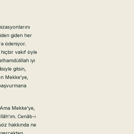
izasyonlarını
iden giden her
ra ödeniyor.
hiçbir vakıf öyle
lhamdülillah iyi
iyle gitsin,
sen Mekke’ye,
e başvurmana
. Ama Mekke’ye,
llâh’ım. Cenâb-ı
 söz hakkında ne
 gerçekten