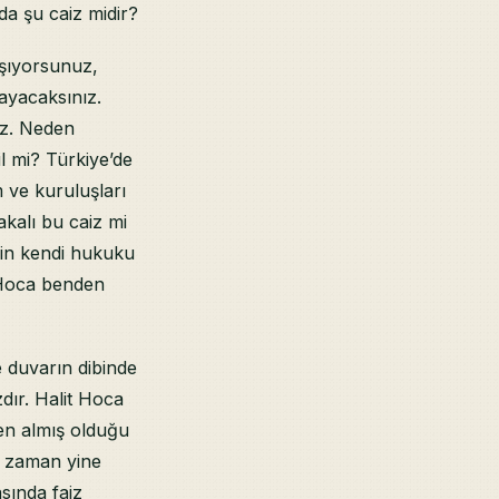
da şu caiz midir?
aşıyorsunuz,
ayacaksınız.
ız. Neden
l mi? Türkiye’de
 ve kuruluşları
akalı bu caiz mi
yin kendi hukuku
t Hoca benden
e duvarın dibinde
zdır. Halit Hoca
en almış olduğu
 O zaman yine
sında faiz