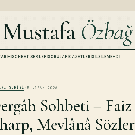
Mustafa
Özbağ
TARIHI
SOHBET SERILERI
SORULAR
İCAZETLERI
SILSILE
MEHDI
ERI SERISI
·
5 NISAN 2026
Dergâh Sohbeti – Faiz
harp, Mevlânâ Sözler