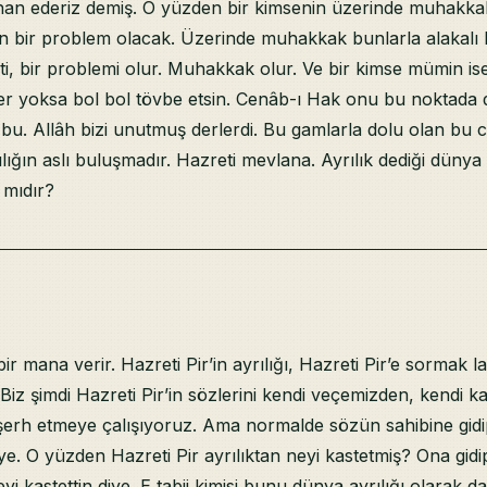
tihan ederiz demiş. O yüzden bir kimsenin üzerinde muhakka
an bir problem olacak. Üzerinde muhakkak bunlarla alakalı bi
ti, bir problemi olur. Muhakkak olur. Ve bir kimse mümin i
Eğer yoksa bol bol tövbe etsin. Cenâb-ı Hak onu bu noktada
u. Allâh bizi unutmuş derlerdi. Bu gamlarla dolu olan bu c
ılığın aslı buluşmadır. Hazreti mevlana. Ayrılık dediği düny
ş mıdır?
ir mana verir. Hazreti Pir’in ayrılığı, Hazreti Pir’e sormak 
iz şimdi Hazreti Pir’in sözlerini kendi veçemizden, kendi k
şerh etmeye çalışıyoruz. Ama normalde sözün sahibine gid
e. O yüzden Hazreti Pir ayrılıktan neyi kastetmiş? Ona gid
yi kastettin diye. E tabii kimisi bunu dünya ayrılığı olarak da 