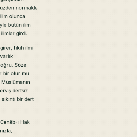
O yüzden normalde
ilim olunca
öyle bütün ilim
imler girdi.
girer, fıkıh ilmi
 varlık
 doğru. Söze
r bir olur mu
ir Müslümanın
erviş dertsiz
ıkıntı bir dert
. Cenâb-ı Hak
nızla,