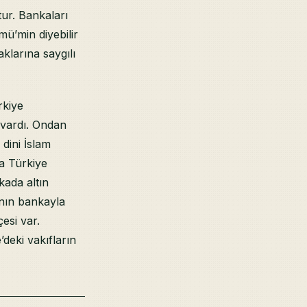
ur. Bankaları
mü’min diyebilir
klarına saygılı
rkiye
e vardı. Ondan
 dini İslam
da Türkiye
kada altın
anın bankayla
esi var.
deki vakıfların