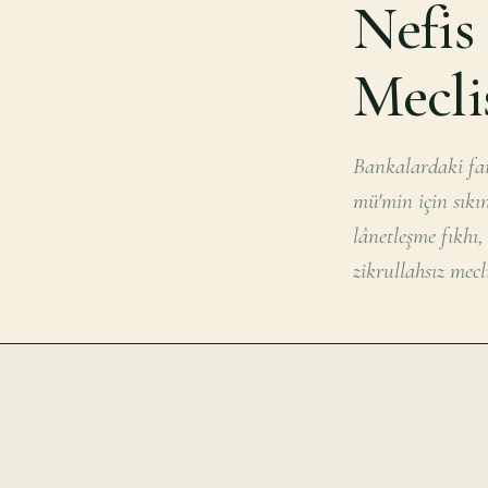
Nefis 
Mecli
Bankalardaki fai
mü'min için sıkı
lânetleşme fıkhı, 
zikrullahsız mecl