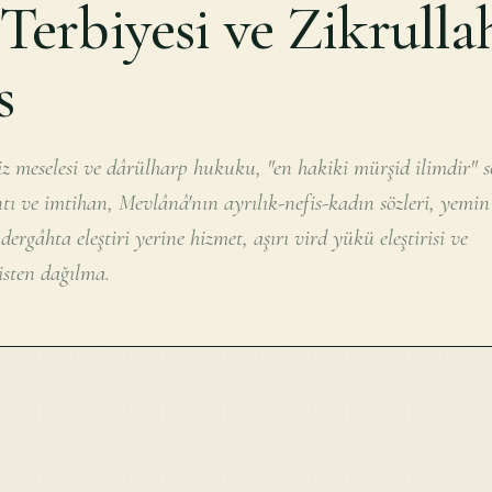
Terbiyesi ve Zikrulla
s
z meselesi ve dârülharp hukuku, "en hakiki mürşid ilimdir" s
ntı ve imtihan, Mevlânâ'nın ayrılık-nefis-kadın sözleri, yemin
dergâhta eleştiri yerine hizmet, aşırı vird yükü eleştirisi ve
isten dağılma.