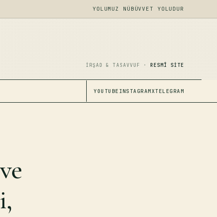
YOLUMUZ NÜBÜVVET YOLUDUR
İRŞAD & TASAVVUF ·
RESMÎ SITE
YOUTUBE
INSTAGRAM
X
TELEGRAM
 ve
i,