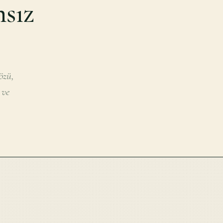
hsız
özü,
 ve