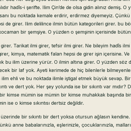
ıdır hadîs-i şerifte. Ilim Çin’de de olsa gidin alınız demiş. 
nsanı bu noktada kemale erdirir, erdirmez diyemeyiz. Çünkü 
psi de girer. Ilim delilince ilmin bütün kategorileri girer. bu b
caman bir şemşiye. O yüzden o şemşinin içerisinde bütün il
irer. Tarikat ilmi girer, tefsir ilmi girer. Ne bileyim hadîs ilmi 
 girer, kimya, matematik falan hepsi de girer işin içerisine. Ve
ık bu ilim üzerine yürür. O ilmin altına girer. O yüzden söz
ecek bir laf yok. Ayeti kerimede de hiç bilenlerle bilmeyenle
ilim ehli ve bu noktada ilimle iştigal etmek büyük sevap. B
ıntı ve dert yok. Her şey yolunda ise bir sıkıntı var mıdır? D
ir kimse mümin ise mümin bir kimse muhakkak başında bir s
n ise o kimse sıkıntısı dertsiz değildir.
zerinde bir sıkıntı bir dert yoksa otursun ağlasın kendine
ünkü anne babalarınızla, eşlerinizle, çocuklarınızla, malları