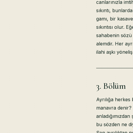
canlarınızla im
sıkıntı, bunlard
gamı, bir kasave
sıkıntısı olur. 
sahabenin sözü b
alemdir. Her ayr
ilahi aşkı yöneli
3. Bölüm
Ayrılığa herkes b
manavra denir? B
anladığımızdan 
bu sözden ne diy
Sen ayrılıktan ne