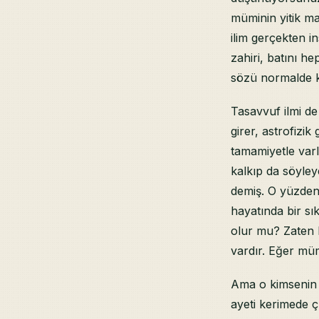
müminin yitik mal
ilim gerçekten i
zahiri, batını he
sözü normalde ko
Tasavvuf ilmi de g
girer, astrofizik
tamamiyetle varl
kalkıp da söyley
demiş. O yüzden 
hayatında bir sık
olur mu? Zaten b
vardır. Eğer mümi
Ama o kimsenin ü
ayeti kerimede ç