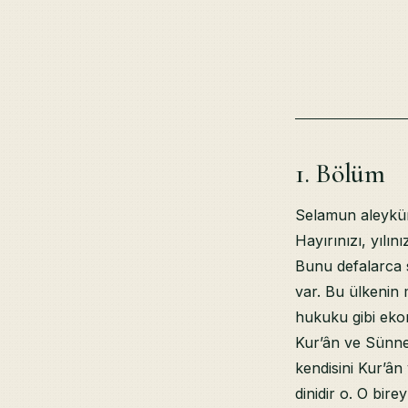
1. Bölüm
Selamun aleyküm.
Hayırınızı, yılın
Bunu defalarca s
var. Bu ülkenin 
hukuku gibi eko
Kur’ân ve Sünnet
kendisini Kur’ân
dinidir o. O bir