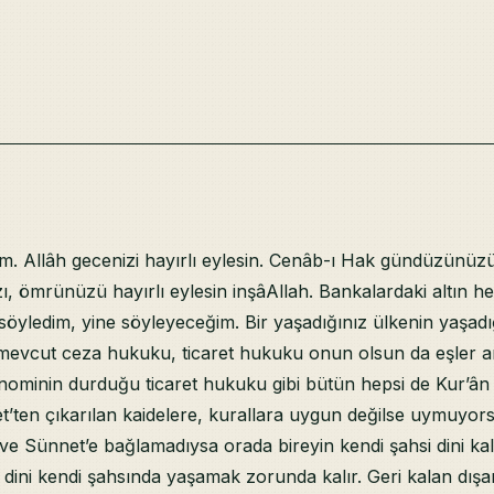
 Allâh gecenizi hayırlı eylesin. Cenâb-ı Hak gündüzünüzü 
ızı, ömrünüzü hayırlı eylesin inşâAllah. Bankalardaki altın h
öyledim, yine söyleyeceğim. Bir yaşadığınız ülkenin yaşadığ
mevcut ceza hukuku, ticaret hukuku onun olsun da eşler ara
nominin durduğu ticaret hukuku gibi bütün hepsi de Kur’ân
’ten çıkarılan kaidelere, kurallara uygun değilse uymuyors
 ve Sünnet’e bağlamadıysa orada bireyin kendi şahsi dini kalı
ey dini kendi şahsında yaşamak zorunda kalır. Geri kalan dışar