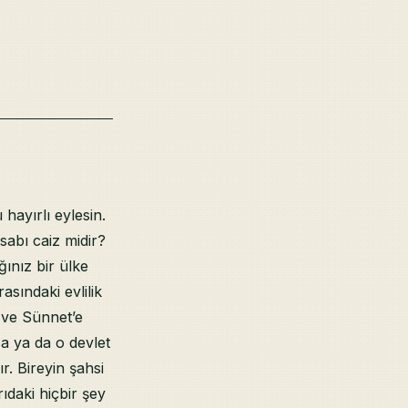
hayırlı eylesin.
esabı caiz midir?
ınız bir ülke
sındaki evlilik
 ve Sünnet’e
a ya da o devlet
r. Bireyin şahsi
ıdaki hiçbir şey