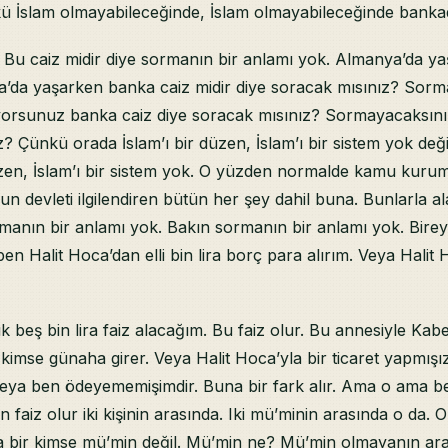
kü İslam olmayabileceğinde, İslam olmayabileceğinde banka
 Bu caiz midir diye sormanın bir anlamı yok. Almanya’da y
’da yaşarken banka caiz midir diye soracak mısınız? Sorm
şıyorsunuz banka caiz diye soracak mısınız? Sormayacaksın
 Çünkü orada İslam’ı bir düzen, İslam’ı bir sistem yok deği
üzen, İslam’ı bir sistem yok. O yüzden normalde kamu kurum
un devleti ilgilendiren bütün her şey dahil buna. Bunlarla al
rmanın bir anlamı yok. Bakın sormanın bir anlamı yok. Bire
ben Halit Hoca’dan elli bin lira borç para alırım. Veya Hali
ık beş bin lira faiz alacağım. Bu faiz olur. Bu annesiyle Kab
o kimse günaha girer. Veya Halit Hoca’yla bir ticaret yapmışı
eya ben ödeyememişimdir. Buna bir fark alır. Ama o ama b
 faiz olur iki kişinin arasında. Iki mü’minin arasında o da.
a bir kimse mü’min değil. Mü’min ne? Mü’min olmayanın ara