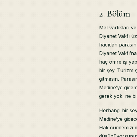
2. Bölüm
Mal varlıkları v
Diyanet Vakfı üz
hacıdan parasını
Diyanet Vakfı’na
haç ömre işi yap
bir şey. Turizm 
gitmesin. Paras
Medine’ye gidem
gerek yok. ne bi
Herhangi bir se
Medine’ye gidec
Hak cümlemizi mu
düşünüyorsunuz?