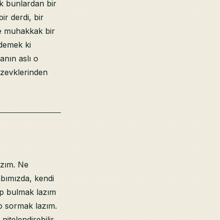
k bunlardan bir
r derdi, bir
se muhakkak bir
 demek ki
anın aslı o
a zevklerinden
lazım. Ne
abımızda, kendi
ip bulmak lazım
ip sormak lazım.
nitelendirebilir.