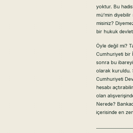
yoktur. Bu hadis
mü’min diyebilir
misiniz? Diyemez
bir hukuk devleti
Öyle değil mi? T
Cumhuriyeti bir İ
sonra bu ibareyi
olarak kuruldu. 
Cumhuriyeti Devl
hesabı açtırabil
olan alışverişin
Nerede? Bankada
içerisinde en zen