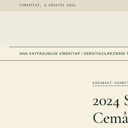
CUMARTESI, 8 AĞUSTOS 2026
ANA SAYFA
GÜNLÜK VIRD
KITAP / DERGI
YAZILAR
ZIKRIN 
KARABASI-SOHBE
2024 
Cemâl