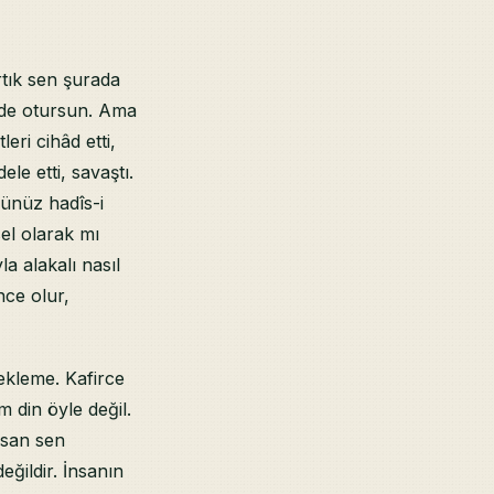
rtık sen şurada
nde otursun. Ama
eri cihâd etti,
le etti, savaştı.
sünüz hadîs-i
lsel olarak mı
 alakalı nasıl
ce olur,
ekleme. Kafirce
 din öyle değil.
zsan sen
ğildir. İnsanın