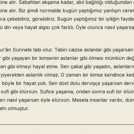
çine alır. Sabahtan akşama kadar, akıl bağlılığı olduğunda
çine alır. Biz şimdi normalde bugün yaptığımız yanlışın cerem
ra çekebiliriz, görebiliriz. Bugün yaptığımız bir iyiliğin fayda
kü din veya hayat algısı çok farklı. Öyle olunca nasıl yaşars
’ân Sünnete tabi olur. Tabiri caizse aslanlar gibi yaşarsan 
r gibi yaşayan bir kimsenin aslanlar gibi ölmesi mümkün değ
an gibi ölmeyi hayal etme. Sen çakal gibi yaşadın, aslanların
ı yiyerekten aslanlık olmaz. O zaman bir kimse kendince ked
k böyle bir hayat yok. Sen dost dolu dervişçe yaşarsan dervi
sufi gibi ölürsün. Sufice yaşama, ondan sonra sufi bir ölüm
en nasıl yaşarsan öyle ölürsün. Mesela insanlar vardır, dü
lahı olmuştur.