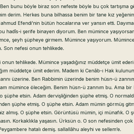
. Ben bunu böyle biraz son nefeste böyle bu çok tartışma g
im derim. Herkes buna bilhassa benim bir tane kız yeğeni
mud Efendi’nin bütün hocalarına ver yansın etti. Dayıma 
 bu hadîs-i şerife binayen diyorum. Ben mümince yaşıyors
imce, şeyh şüpheye girmem. Mümince yaşıyorum. Müminc
. Son nefesi onun tehlikede.
i onun tehlikede. Mümince yaşadığınız müddetçe ümit eder
ım müddetçe ümit ederim. Madem ki Cenâb-ı Hak kulunun 
annı üzerine. Ben Rabbimin üzerinde benim hüsn-ü zannım
am mümince öleceğim. Benim hüsn-ü zannım bu. Ama bir 
o şüphe etsin. Adam dervişliğinden şüphe etmiş. O normald
den şüphe etmiş. O şüphe etsin. Adam mümin görmüş gitm
z almış. O şüphe etsin. Görüntüsü mümin, içi münafık. O ş
şasın. Korkaklıkla yaşasın. Ürksün o. O son nefesinden çok
ygambere hatalı demiş. sallallâhu aleyhi ve sellem’e.