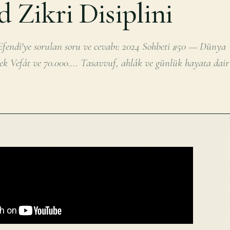
d Zikri Disiplini
fendi'ye sorulan soru ve cevabı: 2024 Sohbeti #50 — Dünya
rek Vefât ve 70.000…. Tasavvuf, ahlâk ve günlük hayata dair