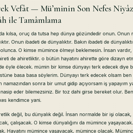
rek Vefât — Mü’minin Son Nefes Niyâzı
llâh ile Tamâmlama
a kılsa, oruç da tutsa hep dünya gözündedir onun. Onun 
tır. Onun ibadeti de dünyalıktır. Bakın ibadeti de dünyalıktı
e olunca. O kimse mümince ölmeyi beklemesin. İnsan vardır
hireti de ahiretliktir. o bütün hayatını ahirette göre dizayn etm
e öyle ölecek. mümin bir kimse dünyayı terk edecek diye bi
tüne basa basa söylerim. Dünyayı terk edecek olsam ben 
h namazından sonra bir umut gidip açıyorsam iş yapayım 
asip eder bilemezsiniz. Bir toz dahi girse bereket olur. Be
es kendimce yani.
tlik değil, bu dünyalık değil. İnsan normalde bir işi olacak, 
cak, çalışacak. O kimse dünyalığını da mümince yaşayacak. 
k. Hayatını mümince yaşayacak, mümince olacak. Müminc