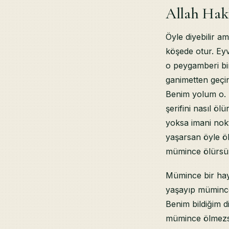
Allah Hak
Öyle diyebilir a
köşede otur. Ey
o peygamberi bir 
ganimetten geçin
Benim yolum o. A
şerifini nasıl öl
yoksa imani nok
yaşarsan öyle ö
mümince ölürsü
Mümince bir hay
yaşayıp mümince 
Benim bildiğim
mümince ölmezsin