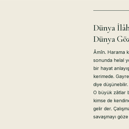
Dünya İlâ
Dünya Gö
Âmîn. Harama ka
sonunda helal y
bir hayat anlayış
kerimede. Gayret
diye düşünebilir
O büyük zâtlar b
kimse de kendine
gelir der. Çalış
savaşmayı göze 