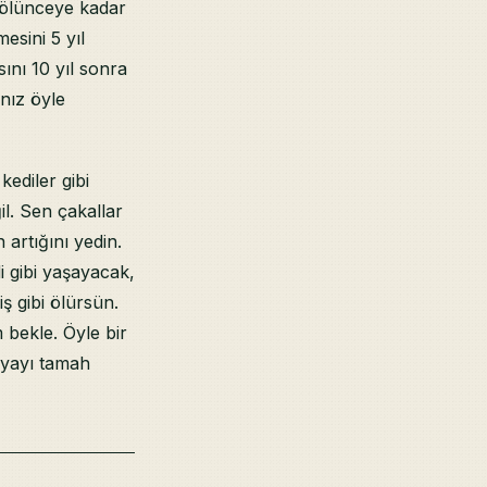
n ölünceye kadar
esini 5 yıl
sını 10 yıl sonra
anız öyle
kediler gibi
il. Sen çakallar
 artığını yedin.
i gibi yaşayacak,
ş gibi ölürsün.
 bekle. Öyle bir
nyayı tamah