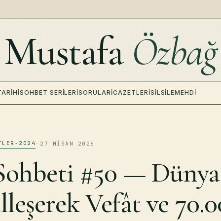
Mustafa
Özbağ
TARIHI
SOHBET SERILERI
SORULAR
İCAZETLERI
SILSILE
MEHDI
TLER-2024
·
27 NISAN 2026
Sohbeti #50 — Dünya 
leşerek Vefât ve 70.