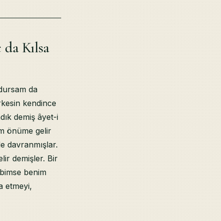
da Kılsa
 dursam da
rkesin kendince
adık demiş âyet-i
im önüme gelir
le davranmışlar.
ir demişler. Bir
sibimse benim
a etmeyi,