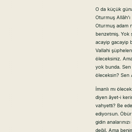
O da küçük günah
Oturmuş Allâh’ı 
Oturmuş adam no
benzetmiş. Yok 
acayip gacayip b
Vallahi şüphele
öleceksiniz. Am
yok bunda. Sen k
öleceksin? Sen A
İmanlı mı ölece
diyen âyet-i ker
vahyetti? Be ede
ediyorsun. Öbür
gidin analarınızı
değil. Ama benim