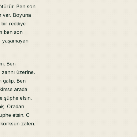
ötürür. Ben son
m var. Boyuna
bir reddiye
am ben son
e yaşamayan
im. Ben
zannı üzerine.
 galip. Ben
kimse arada
e şüphe etsin.
iş. Oradan
üphe etsin. O
 korksun zaten.