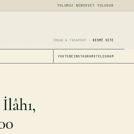
YOLUMUZ NÜBÜVVET YOLUDUR
İRŞAD & TASAVVUF ·
RESMÎ SITE
YOUTUBE
INSTAGRAM
X
TELEGRAM
İlâhı,
000