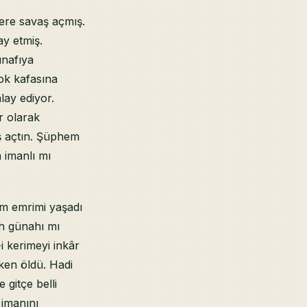
lere savaş açmış.
ay etmiş.
ünafıya
ok kafasına
lay ediyor.
r olarak
ş açtın. Şüphem
 imanlı mı
m emrimi yaşadı
âh günahı mı
i kerimeyi inkâr
ken öldü. Hadi
 gitçe belli
 imanını