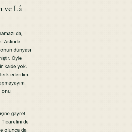
 ve Lâ
namazı da,
r. Aslında
, onun dünyası
iştir. Öyle
r kaide yok.
terk ederdim.
yapmayayım.
n onu
işine gayret
Ticaretini de
e olunca da