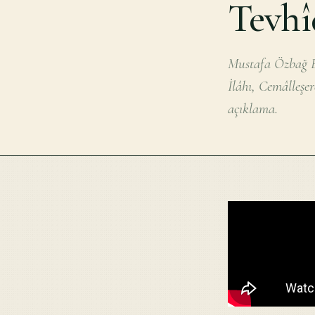
Tevhî
Mustafa Özbağ E
İlâhı, Cemâlleşe
açıklama.