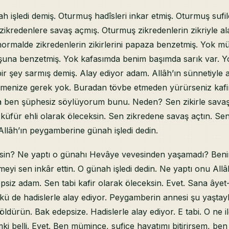
 işledi demiş. Oturmuş hadîsleri inkar etmiş. Oturmuş sufi
zikredenlere savaş açmış. Oturmuş zikredenlerin zikriyle al
rmalde zikredenlerin zikirlerini papaza benzetmiş. Yok m
şuna benzetmiş. Yok kafasımda benim başımda sarık var. Y
ir şey sarmış demiş. Alay ediyor adam. Allâh’ın sünnetiyle a
nmenize gerek yok. Buradan tövbe etmeden yürürseniz kafi
a ben şüphesiz söylüyorum bunu. Neden? Sen zikirle sava
üfür ehli olarak öleceksin. Sen zikredene savaş açtın. Sen
llâh’ın peygamberine günah işledi dedin.
ksin? Ne yaptı o günahı Hevâye vevesinden yaşamadı? Beni
imeyi sen inkâr ettin. O günah işledi dedin. Ne yaptı onu All
psiz adam. Sen tabi kafir olarak öleceksin. Evet. Sana âyet-
kü de hadislerle alay ediyor. Peygamberin annesi şu yaştay
 öldürün. Bak edepsize. Hadislerle alay ediyor. E tabi. O ne ile
ki belli. Evet. Ben mümince, sufice hayatımı bitirirsem, ben