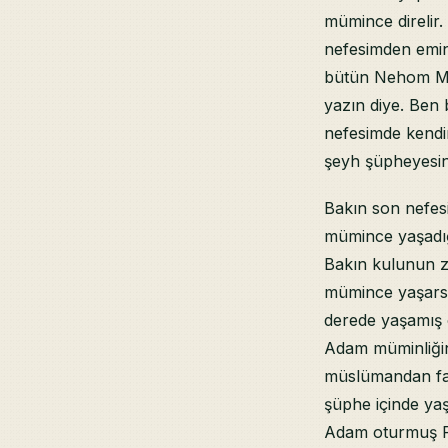
mümince direlir
nefesimden emin
bütün Nehom Mah
yazın diye. Ben
nefesimde kend
şeyh şüpheyesin
Bakın son nefes
mümince yaşadığ
Bakın kulunun z
mümince yaşars
derede yaşamış 
Adam müminliğin
müslümandan fai
şüphe içinde ya
Adam oturmuş Pe