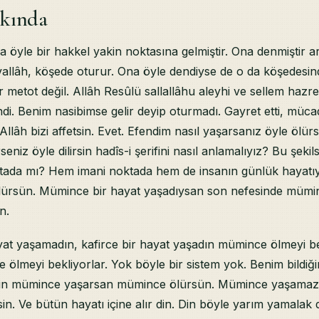
kında
ma öyle bir hakkel yakin noktasına gelmiştir. Ona denmiştir a
vallâh, köşede oturur. Ona öyle dendiyse de o da köşedesi
metot değil. Allâh Resûlü sallallâhu aleyhi ve sellem hazretl
di. Benim nasibimse gelir deyip oturmadı. Gayret etti, mücade
llâh bizi affetsin. Evet. Efendim nasıl yaşarsanız öyle ölür
ürseniz öyle dilirsin hadîs-i şerifini nasıl anlamalıyız? Bu şeki
tada mı? Hem imani noktada hem de insanın günlük hayatıyla
lürsün. Mümince bir hayat yaşadıysan son nefesinde mümin
n.
at yaşamadın, kafirce bir hayat yaşadın mümince ölmeyi b
ölmeyi bekliyorlar. Yok böyle bir sistem yok. Benim bildiğim
 din mümince yaşarsan mümince ölürsün. Mümince yaşama
. Ve bütün hayatı içine alır din. Din böyle yarım yamalak de