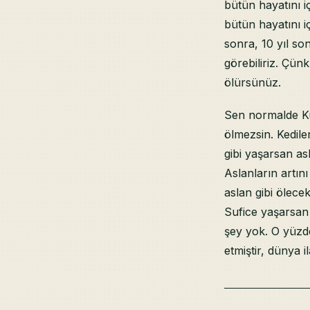
bütün hayatını i
bütün hayatını i
sonra, 10 yıl son
görebiliriz. Çün
ölürsünüz.
Sen normalde Kur
ölmezsin. Kedile
gibi yaşarsan asl
Aslanların artın
aslan gibi ölece
Sufice yaşarsan 
şey yok. O yüzd
etmiştir, dünya i