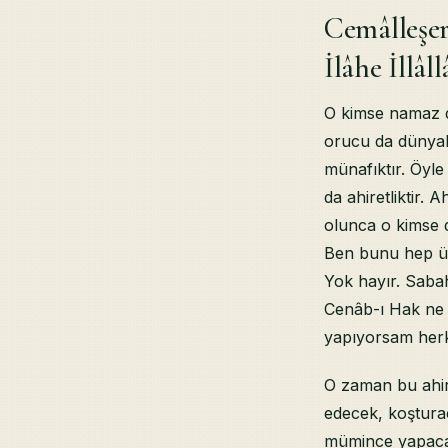
Cemâlleşe
İlâhe İllâ
O kimse namaz d
orucu da dünyalık
münafıktır. Öyl
da ahiretliktir. A
olunca o kimse d
Ben bunu hep üs
Yok hayır. Saba
Cenâb-ı Hak ne n
yapıyorsam herk
O zaman bu ahire
edecek, koştura
mümince yapaca