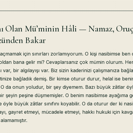
hı Olan Mü’minin Hâli — Namaz, Oruç 
zünden Bakar
çmamak için sınırları zorlamıyorum. O kişi nasibimse ben
oldan bana gelir mi? Cevaplarsanız çok mümin olurum. He
ı var, bir algılayışı var. Biz sizin kaderinizi çalışmanıza bağl
inize bağladık demiş. Bir kimse oturur durur, helal ise ben
. O da onun yoludur, bir şey diyemem. Bazı büyük zâtlar öy
ir şeyin peşine düşmemişler. O benim nasibimse ayağıma gel
 öyle büyük zâtlar sınıfını koyabilir. O da oturur der ki na
mayı, gayret etmeyi, mücadele etmeyi, hakkı hukuki için kavg
alamamıştır.