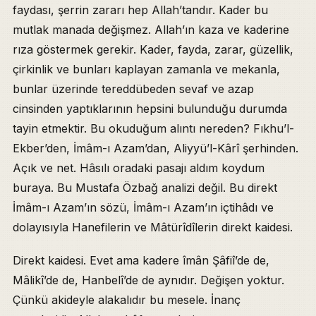
faydası, şerrin zararı hep Allah’tandır. Kader bu
mutlak manada değişmez. Allah’ın kaza ve kaderine
rıza göstermek gerekir. Kader, fayda, zarar, güzellik,
çirkinlik ve bunları kaplayan zamanla ve mekanla,
bunlar üzerinde tereddübeden sevaf ve azap
cinsinden yaptıklarının hepsini bulunduğu durumda
tayin etmektir. Bu okuduğum alıntı nereden? Fıkhu’l-
Ekber’den, İmâm-ı Azam’dan, Aliyyü’l-Kârî şerhinden.
Açık ve net. Hâsılı oradaki pasajı aldım koydum
buraya. Bu Mustafa Özbağ analizi değil. Bu direkt
İmâm-ı Azam’ın sözü, İmâm-ı Azam’ın içtihâdı ve
dolayısıyla Hanefilerin ve Mâtürîdîlerin direkt kaidesi.
Direkt kaidesi. Evet ama kadere îmân Şâfiî’de de,
Mâlikî’de de, Hanbelî’de de aynıdır. Değişen yoktur.
Çünkü akideyle alakalıdır bu mesele. İnanç