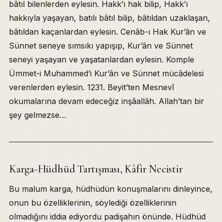
bâtıl bilenlerden eylesin. Hakk’ı hak bilip, Hakk’ı
Ahzâb 38, Takdîr Edilmiş Kader
hakkıyla yaşayan, batılı bâtıl bilip, bâtıldan uzaklaşan,
Allâh’tan İstemek, Dilenmeme Edebi
Hazret-i Ebûbekir’in Cennet Ahdi
bâtıldan kaçanlardan eylesin. Cenâb-ı Hak Kur’ân ve
Kadere Îmân Farzdır, İslamoğlu Tenkîdi
Sünnet seneye sımsıkı yapışıp, Kur’ân ve Sünnet
Kader Tartışanlardan Uzak Durma
seneyi yaşayan ve yaşatanlardan eylesin. Komple
Allemel-Esmâ, Âdem ve Havvâ
Ümmet-i Muhammed’i Kur’ân ve Sünnet mücâdelesi
Zâhir-Hakîkat, Cebrâîl-Dıhye-Meryem
verenlerden eylesin. 1231. Beyit’ten Mesnevî
Mûsâ Asâsı, Firavun, Ejderhâ
okumalarına devam edeceğiz inşâallâh. Allah’tan bir
Ömer-Ebû Cehl, Âdem-Mûsâ Tartışması
Kaynakça ve Referanslar
şey gelmezse…
İlgili Sohbetler
Karga-Hüdhüd Tartışması, Kâfir Necistir
Bu malum karga, hüdhüdün konuşmalarını dinleyince,
onun bu özelliklerinin, söylediği özelliklerinin
olmadığını iddia ediyordu padişahın önünde. Hüdhüd