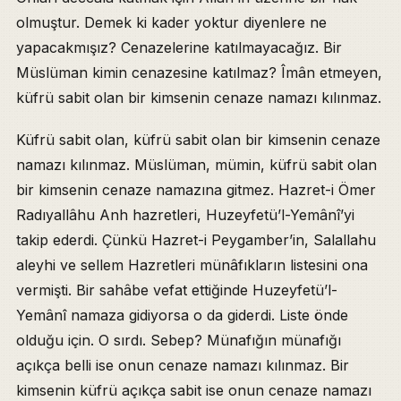
olmuştur. Demek ki kader yoktur diyenlere ne
yapacakmışız? Cenazelerine katılmayacağız. Bir
Müslüman kimin cenazesine katılmaz? Îmân etmeyen,
küfrü sabit olan bir kimsenin cenaze namazı kılınmaz.
Küfrü sabit olan, küfrü sabit olan bir kimsenin cenaze
namazı kılınmaz. Müslüman, mümin, küfrü sabit olan
bir kimsenin cenaze namazına gitmez. Hazret-i Ömer
Radıyallâhu Anh hazretleri, Huzeyfetü’l-Yemânî’yi
takip ederdi. Çünkü Hazret-i Peygamber’in, Salallahu
aleyhi ve sellem Hazretleri münâfıkların listesini ona
vermişti. Bir sahâbe vefat ettiğinde Huzeyfetü’l-
Yemânî namaza gidiyorsa o da giderdi. Liste önde
olduğu için. O sırdı. Sebep? Münafığın münafığı
açıkça belli ise onun cenaze namazı kılınmaz. Bir
kimsenin küfrü açıkça sabit ise onun cenaze namazı