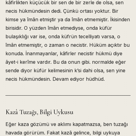
kâfirlikten küçücük bir sen de bir zerle de olsa, sen
necis hükmündesin dedi. Çünkü ortası yoktur. Bir
kimse ya îmân etmiştir ya da îmân etmemiştir. İkisinden
birisidir. O yüzden îmân etmediyse, onda küfür
bulaşıklığı var ise, onda küfrün tecelliyatı varsa, o
îmân etmemiştir, o zaman o necistir. Hüküm açıktır bu
konuda. İnanmayanlar, kâfirler necistir hükmü diye
âyet-i kerîme vardır. Bu da onun gibi. normalde eğer
sende diyor küfür kelimesinin k’si dahi olsa, sen yine
necis hükmündesin. Devam ediyor hüdhüd.
Kazâ Tuzağı, Bilgi Uykusu
Eğer kaza gözümü ve aklımı kapatmazsa, ben tuzağı
havada görürüm. Fakat kazâ gelince, bilgi uykuya