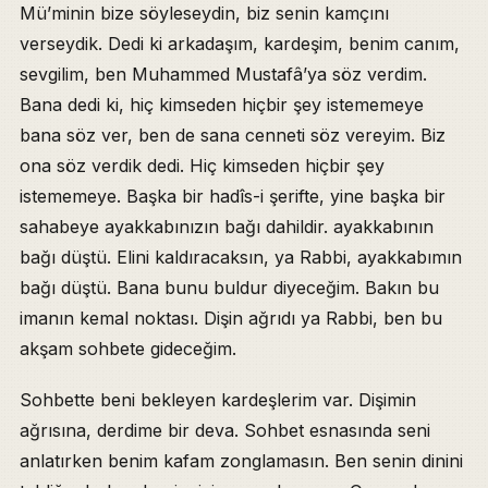
Mü’minin bize söyleseydin, biz senin kamçını
verseydik. Dedi ki arkadaşım, kardeşim, benim canım,
sevgilim, ben Muhammed Mustafâ’ya söz verdim.
Bana dedi ki, hiç kimseden hiçbir şey istememeye
bana söz ver, ben de sana cenneti söz vereyim. Biz
ona söz verdik dedi. Hiç kimseden hiçbir şey
istememeye. Başka bir hadîs-i şerifte, yine başka bir
sahabeye ayakkabınızın bağı dahildir. ayakkabının
bağı düştü. Elini kaldıracaksın, ya Rabbi, ayakkabımın
bağı düştü. Bana bunu buldur diyeceğim. Bakın bu
imanın kemal noktası. Dişin ağrıdı ya Rabbi, ben bu
akşam sohbete gideceğim.
Sohbette beni bekleyen kardeşlerim var. Dişimin
ağrısına, derdime bir deva. Sohbet esnasında seni
anlatırken benim kafam zonglamasın. Ben senin dinini