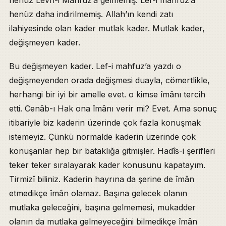
henüz daha indirilmemiş. Allah’ın kendi zatı
ilahiyesinde olan kader mutlak kader. Mutlak kader,
değişmeyen kader.
Bu değişmeyen kader. Lef-i mahfuz’a yazdı o
değişmeyenden orada değişmesi duayla, cömertlikle,
herhangi bir iyi bir amelle evet. o kimse îmânı tercih
etti. Cenâb-ı Hak ona îmânı verir mi? Evet. Ama sonuç
itibariyle biz kaderin üzerinde çok fazla konuşmak
istemeyiz. Çünkü normalde kaderin üzerinde çok
konuşanlar hep bir bataklığa gitmişler. Hadîs-i şerifleri
teker teker sıralayarak kader konusunu kapatayım.
Tirmizî biliniz. Kaderin hayrına da şerine de îmân
etmedikçe îmân olamaz. Başına gelecek olanın
mutlaka geleceğini, başına gelmemesi, mukadder
olanın da mutlaka gelmeyeceğini bilmedikçe îmân