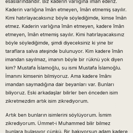
esaslarındandır. Biz kaderin varlığına îmân ederiz.
Kaderin varlığına îmân etmeyen, îmân etmemiş sayılır.
Kimi hatırlayacaksınız böyle söylediğimde, kimse îmân
etmez. Kaderin varlığına îmân etmeyen, kadere îmân
etmeyen, îmân etmemiş sayılır. Kimi hatırlayacaksınız
böyle söylediğimde, şimdi diyeceksiniz ki yine bir
taraflara salva ateşinde bulunuyor. Kim kadere îmân
imandan sayılmaz, imanın böyle bir rüknü yok diyen
kim? Mustafa İslamoğlu, su ismi Mustafa İslamoğlu.
İmanını kimsenin bilmiyoruz. Ama kadere îmânı
imandan saymadığına dair beyanları var. Bunları
biliyoruz. Eski arkadaşlar bilirler ben önceden isim
zikretmezdim artık isim zikrediyorum.
Artık ben bunların isimlerini söylüyorum. İsmim
zikrediyorum. Ümmet-i Muhammed bilir bilmez
bunlara bulaşıyor çünkü. Bir bakıyorsun adam kadere