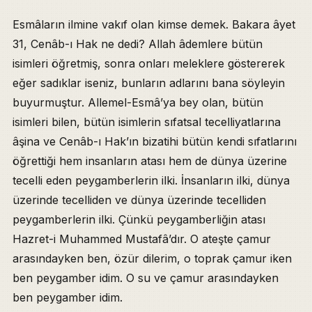
Esmâların ilmine vakıf olan kimse demek. Bakara âyet
31, Cenâb-ı Hak ne dedi? Allah âdemlere bütün
isimleri öğretmiş, sonra onları meleklere göstererek
eğer sadıklar iseniz, bunların adlarını bana söyleyin
buyurmuştur. Allemel-Esmâ’ya bey olan, bütün
isimleri bilen, bütün isimlerin sıfatsal tecelliyatlarına
âşina ve Cenâb-ı Hak’ın bizatihi bütün kendi sıfatlarını
öğrettiği hem insanların atası hem de dünya üzerine
tecelli eden peygamberlerin ilki. İnsanların ilki, dünya
üzerinde tecelliden ve dünya üzerinde tecelliden
peygamberlerin ilki. Çünkü peygamberliğin atası
Hazret-i Muhammed Mustafâ’dır. O ateşte çamur
arasındayken ben, özür dilerim, o toprak çamur iken
ben peygamber idim. O su ve çamur arasındayken
ben peygamber idim.