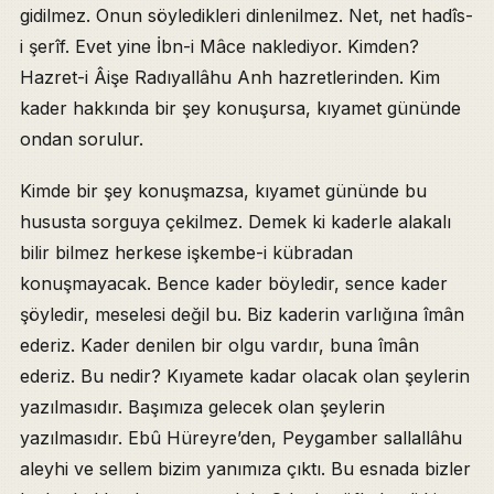
gidilmez. Onun söyledikleri dinlenilmez. Net, net hadîs-
i şerîf. Evet yine İbn-i Mâce naklediyor. Kimden?
Hazret-i Âişe Radıyallâhu Anh hazretlerinden. Kim
kader hakkında bir şey konuşursa, kıyamet gününde
ondan sorulur.
Kimde bir şey konuşmazsa, kıyamet gününde bu
hususta sorguya çekilmez. Demek ki kaderle alakalı
bilir bilmez herkese işkembe-i kübradan
konuşmayacak. Bence kader böyledir, sence kader
şöyledir, meselesi değil bu. Biz kaderin varlığına îmân
ederiz. Kader denilen bir olgu vardır, buna îmân
ederiz. Bu nedir? Kıyamete kadar olacak olan şeylerin
yazılmasıdır. Başımıza gelecek olan şeylerin
yazılmasıdır. Ebû Hüreyre’den, Peygamber sallallâhu
aleyhi ve sellem bizim yanımıza çıktı. Bu esnada bizler