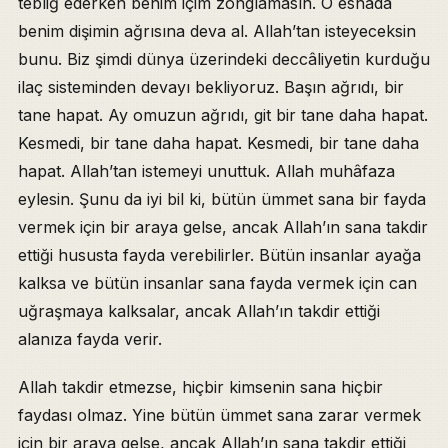
tebliğ ederken benim içim zonglamasın. O esnada
benim dişimin ağrısına deva al. Allah’tan isteyeceksin
bunu. Biz şimdi dünya üzerindeki deccâliyetin kurduğu
ilaç sisteminden devayı bekliyoruz. Başın ağrıdı, bir
tane hapat. Ay omuzun ağrıdı, git bir tane daha hapat.
Kesmedi, bir tane daha hapat. Kesmedi, bir tane daha
hapat. Allah’tan istemeyi unuttuk. Allah muhâfaza
eylesin. Şunu da iyi bil ki, bütün ümmet sana bir fayda
vermek için bir araya gelse, ancak Allah’ın sana takdir
ettiği hususta fayda verebilirler. Bütün insanlar ayağa
kalksa ve bütün insanlar sana fayda vermek için can
uğraşmaya kalksalar, ancak Allah’ın takdir ettiği
alanıza fayda verir.
Allah takdir etmezse, hiçbir kimsenin sana hiçbir
faydası olmaz. Yine bütün ümmet sana zarar vermek
için bir araya gelse, ancak Allah’ın sana takdir ettiği