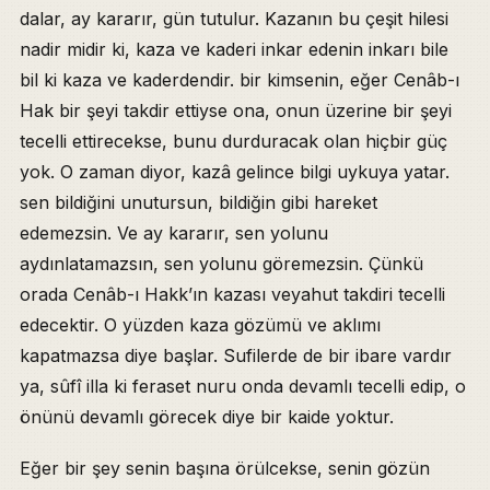
dalar, ay kararır, gün tutulur. Kazanın bu çeşit hilesi
nadir midir ki, kaza ve kaderi inkar edenin inkarı bile
bil ki kaza ve kaderdendir. bir kimsenin, eğer Cenâb-ı
Hak bir şeyi takdir ettiyse ona, onun üzerine bir şeyi
tecelli ettirecekse, bunu durduracak olan hiçbir güç
yok. O zaman diyor, kazâ gelince bilgi uykuya yatar.
sen bildiğini unutursun, bildiğin gibi hareket
edemezsin. Ve ay kararır, sen yolunu
aydınlatamazsın, sen yolunu göremezsin. Çünkü
orada Cenâb-ı Hakk’ın kazası veyahut takdiri tecelli
edecektir. O yüzden kaza gözümü ve aklımı
kapatmazsa diye başlar. Sufilerde de bir ibare vardır
ya, sûfî illa ki feraset nuru onda devamlı tecelli edip, o
önünü devamlı görecek diye bir kaide yoktur.
Eğer bir şey senin başına örülcekse, senin gözün