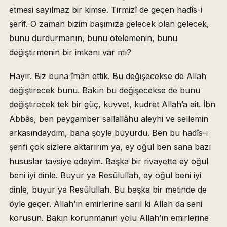
etmesi sayılmaz bir kimse. Tirmizî de geçen hadîs-i
şerîf. O zaman bizim başımıza gelecek olan gelecek,
bunu durdurmanın, bunu ötelemenin, bunu
değiştirmenin bir imkanı var mı?
Hayır. Biz buna îmân ettik. Bu değişecekse de Allah
değiştirecek bunu. Bakın bu değişecekse de bunu
değiştirecek tek bir güç, kuvvet, kudret Allah’a ait. İbn
Abbâs, ben peygamber sallallâhu aleyhi ve sellemin
arkasındaydım, bana şöyle buyurdu. Ben bu hadîs-i
şerifi çok sizlere aktarırım ya, ey oğul ben sana bazı
hususlar tavsiye edeyim. Başka bir rivayette ey oğul
beni iyi dinle. Buyur ya Resûlullah, ey oğul beni iyi
dinle, buyur ya Resûlullah. Bu başka bir metinde de
öyle geçer. Allah’ın emirlerine sarıl ki Allah da seni
korusun. Bakın korunmanın yolu Allah’ın emirlerine