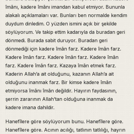
îmânı, kadere îmânı imandan kabul etmiyor. Bununla
alakalı açıklamaları var. Bunları ben normalde kendim
duydum dinledim. O yüzden ismini açık bir şekilde
söylüyorum. Ve takip ettim kadarıyla da buradan geri
dönmedi. Burada sabit duruyor. Buradan geri
dönmediği için kadere îmân farz. Kadere îmân farz.
Kadere îmân farz. Kadere îmân farz. Kadere îmân
farz. Kadere îmân farz. Kazaya îmân etmek farz.
Kaderin Allah’a ait olduğunu, kazanın Allah’a ait
olduğunu inanmak farz. Bir kimse kadere îmân
etmiyorsa îmânı îmân değildir. Hayırın faydasının,
şerrin zararının Allah’tan olduğuna inanmak da
kadere imana dahildir.
Hanefîlere göre söylüyorum bunu. Hanefîlere göre.
Hanefîlere göre. Acının acılığı, tatlının tatlılığı, hayrın