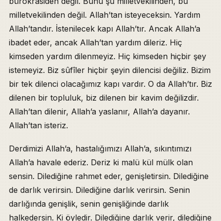
bürokrasiden değil. Bunu şu milletvekilinden, bu
milletvekilinden değil. Allah’tan isteyeceksin. Yardım
Allah’tandır. İstenilecek kapı Allah’tır. Ancak Allah’a
ibadet eder, ancak Allah’tan yardım dileriz. Hiç
kimseden yardım dilenmeyiz. Hiç kimseden hiçbir şey
istemeyiz. Biz sûfîler hiçbir şeyin dilencisi değiliz. Bizim
bir tek dilenci olacağımız kapı vardır. O da Allah’tır. Biz
dilenen bir topluluk, biz dilenen bir kavim değilizdir.
Allah’tan dilenir, Allah’a yaslanır, Allah’a dayanır.
Allah’tan isteriz.
Derdimizi Allah’a, hastalığımızı Allah’a, sıkıntımızı
Allah’a havale ederiz. Deriz ki malü kül mülk olan
sensin. Dilediğine rahmet eder, genişletirsin. Dilediğine
de darlık verirsin. Dilediğine darlık verirsin. Senin
darlığında genişlik, senin genişliğinde darlık
halkedersin. Ki öyledir. Dilediğine darlık verir, dilediğine