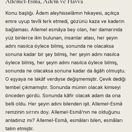
Allemel-Esmâ, Âdem ve Havvâ
Konu başlığı. Âdem aleyhisselâmın hikayesi, açıkça
emre uyup tevîli terk etmedi, gözünü kaza ve kaderin
bağlaması. Allemel esmâya bey olan, her damarında
yüz binlerce ilim bulunan, insanlar atası, her şeyin
adını nasılca öylece bilmiş, sonunda ne olacaksa
sonuna kadar bir şey bilmiş, her şeyin adını nasılca
öylece bilmiş, her şeyin adını nasılca öylece bilmiş,
sonunda ne olacaksa sonuna kadar da âgâh olmuştu.
O eşyaya ne lakâf verdiyse değişmemiştir. Çevik dediği
tembel çıkmamıştır. Sonunda mümin olacak kimseyi
önceden gördü. Sonunda kâfir olacak adam da ona
belli oldu. Her şeyin adını bilenden işit. Allemel-Esmâ
remzinin sırrını doy. Allemel-Esmâ’nın ne olduğunu
anladınız mı? Allemel-Esmâ, esmâları bilen, esmâları
talim etmiştir.