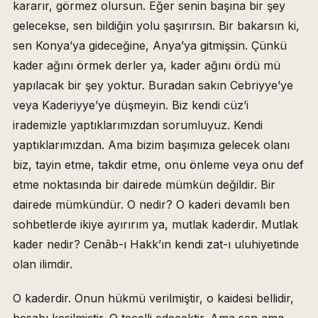
kararır, görmez olursun. Eğer senin başına bir şey
gelecekse, sen bildiğin yolu şaşırırsın. Bir bakarsın ki,
sen Konya’ya gideceğine, Anya’ya gitmişsin. Çünkü
kader ağını örmek derler ya, kader ağını ördü mü
yapılacak bir şey yoktur. Buradan sakın Cebriyye’ye
veya Kaderiyye’ye düşmeyin. Biz kendi cüz’i
irademizle yaptıklarımızdan sorumluyuz. Kendi
yaptıklarımızdan. Ama bizim başımıza gelecek olanı
biz, tayin etme, takdir etme, onu önleme veya onu def
etme noktasında bir dairede mümkün değildir. Bir
dairede mümkündür. O nedir? O kaderi devamlı ben
sohbetlerde ikiye ayırırım ya, mutlak kaderdir. Mutlak
kader nedir? Cenâb-ı Hakk’ın kendi zat-ı uluhiyetinde
olan ilimdir.
O kaderdir. Onun hükmü verilmiştir, o kaidesi bellidir,
hesabı kesilmiştir. O tecelli edecektir. Ama sen ama