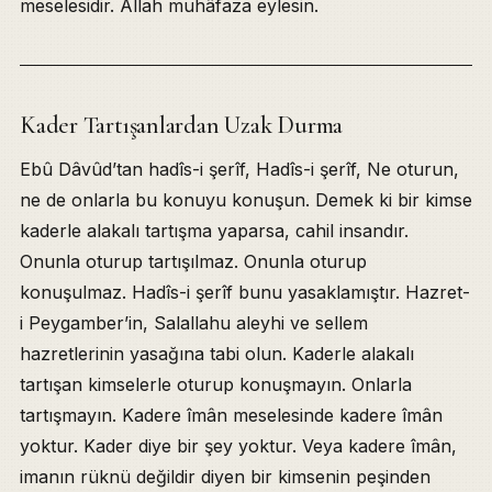
meselesidir. Allah muhâfaza eylesin.
Kader Tartışanlardan Uzak Durma
Ebû Dâvûd’tan hadîs-i şerîf, Hadîs-i şerîf, Ne oturun,
ne de onlarla bu konuyu konuşun. Demek ki bir kimse
kaderle alakalı tartışma yaparsa, cahil insandır.
Onunla oturup tartışılmaz. Onunla oturup
konuşulmaz. Hadîs-i şerîf bunu yasaklamıştır. Hazret-
i Peygamber’in, Salallahu aleyhi ve sellem
hazretlerinin yasağına tabi olun. Kaderle alakalı
tartışan kimselerle oturup konuşmayın. Onlarla
tartışmayın. Kadere îmân meselesinde kadere îmân
yoktur. Kader diye bir şey yoktur. Veya kadere îmân,
imanın rüknü değildir diyen bir kimsenin peşinden