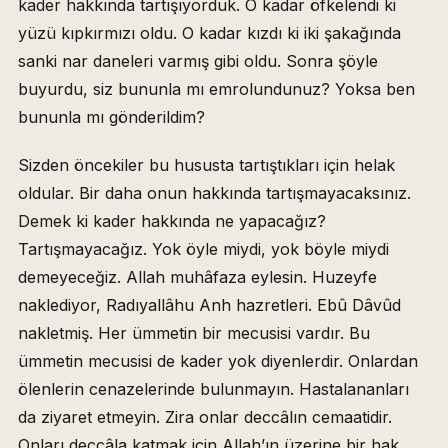
kader hakkında tartışıyorduk. O kadar öfkelendi ki
yüzü kıpkırmızı oldu. O kadar kızdı ki iki şakağında
sanki nar daneleri varmış gibi oldu. Sonra şöyle
buyurdu, siz bununla mı emrolundunuz? Yoksa ben
bununla mı gönderildim?
Sizden öncekiler bu hususta tartıştıkları için helak
oldular. Bir daha onun hakkında tartışmayacaksınız.
Demek ki kader hakkında ne yapacağız?
Tartışmayacağız. Yok öyle miydi, yok böyle miydi
demeyeceğiz. Allah muhâfaza eylesin. Huzeyfe
naklediyor, Radıyallâhu Anh hazretleri. Ebû Dâvûd
nakletmiş. Her ümmetin bir mecusisi vardır. Bu
ümmetin mecusisi de kader yok diyenlerdir. Onlardan
ölenlerin cenazelerinde bulunmayın. Hastalananları
da ziyaret etmeyin. Zira onlar deccâlın cemaatidir.
Onları deccâla katmak için Allah’ın üzerine bir hak