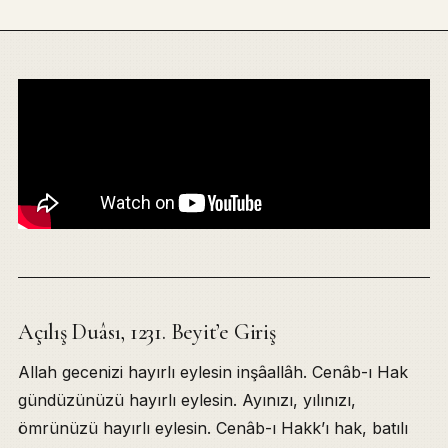
Açılış Duâsı, 1231. Beyit’e Giriş
Table of Contents
Açılış Duâsı, 1231. Beyit’e Giriş
Allah gecenizi hayırlı eylesin inşâallâh. Cenâb-ı Hak
Karga-Hüdhüd Tartışması, Kâfir Necistir
gündüzünüzü hayırlı eylesin. Ayınızı, yılınızı,
Kazâ Tuzağı, Bilgi Uykusu
ömrünüzü hayırlı eylesin. Cenâb-ı Hakk’ı hak, batılı
Üstâd Hâtırası, Rüyâda Kazâ Tevîli