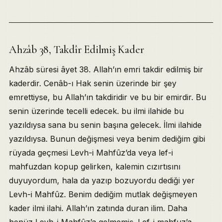
Ahzâb 38, Takdîr Edilmiş Kader
Ahzâb süresi âyet 38. Allah’ın emri takdir edilmiş bir
kaderdir. Cenâb-ı Hak senin üzerinde bir şey
emrettiyse, bu Allah’ın takdiridir ve bu bir emirdir. Bu
senin üzerinde tecelli edecek. bu ilmi ilahide bu
yazıldıysa sana bu senin başına gelecek. İlmi ilahide
yazıldıysa. Bunun değişmesi veya benim dediğim gibi
rüyada geçmesi Levh-i Mahfûz’da veya lef-i
mahfuzdan kopup gelirken, kalemin cızırtısını
duyuyordum, hala da yazıp bozuyordu dediği yer
Levh-i Mahfûz. Benim dediğim mutlak değişmeyen
kader ilmi ilahi. Allah’ın zatında duran ilim. Daha
henüz Levh-i Mahfûz’a gelmemiş. Lef-i mahfuz’a