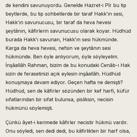
de kendini savunuyordu. Genelde Hazret-i Pîr bu tip
beytlerde, bu tip sohbetlerde bir taraf Hakk’ın sesi,
Hakk’ın savunucusu, bir taraf da heva hevesi
şeytânın, kâfirlerin savunucusu olarak koyar. Hüdhüd
burada Hakk’ı savunan, Hakk’ın sesi hükmünde.
Karga da heva hevesi, nefsin ve şeytânın sesi
hükmünde. Ben öyle anlıyorum, öyle söyleyelim.
İnşâallâh Rahman, bizim de bu konudaki Cenâb-ı Hak
sizin de ferasetinizi açık eylesin inşâallâh. Hüdhüd
konuşmaya devam ediyor. Geçen hafta ne demişti?
Hüdhüd, sen de kâfirler sözünden bir kef harfi, küfür
sıfatlarından bir sıfat bulunsa, pisliksin, necisin
hükmünü söylemişti.
Çünkü âyet-i kerimede kâfirler necistir hükmü vardır.
Onu söyledi, sen dedi dedi, bu kâfirlikten bir harf olsa,