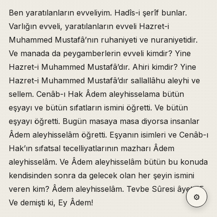
Ben yaratılanların evveliyim. Hadîs-i şerîf bunlar.
Varlığın evveli, yaratılanların evveli Hazret-i
Muhammed Mustafâ’nın ruhaniyeti ve nuraniyetidir.
Ve manada da peygamberlerin evveli kimdir? Yine
Hazret-i Muhammed Mustafâ’dır. Ahiri kimdir? Yine
Hazret-i Muhammed Mustafâ’dır sallallâhu aleyhi ve
sellem. Cenâb-ı Hak Âdem aleyhisselama bütün
eşyayı ve bütün sıfatların ismini öğretti. Ve bütün
eşyayı öğretti. Bugün masaya masa diyorsa insanlar
Âdem aleyhisselâm öğretti. Eşyanın isimleri ve Cenâb-ı
Hak’ın sıfatsal tecelliyatlarının mazharı Âdem
aleyhisselâm. Ve Âdem aleyhisselâm bütün bu konuda
kendisinden sonra da gelecek olan her şeyin ismini
veren kim? Âdem aleyhisselâm. Tevbe Sûresi âyet 35.
⚙
Ve demişti ki, Ey Âdem!