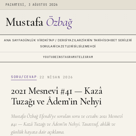
PAZARTESI, 3 AĞUSTOS 2026
Mustafa
Özbağ
ANA SAYFA
GÜNLÜK VIRD
KITAP / DERGI
YAZILAR
ZIKRIN TARIHI
SOHBET SERILERI
SORULAR
İCAZETLERI
SILSILE
MEHDI
YOUTUBE
INSTAGRAM
X
TELEGRAM
SORU/CEVAP
·
22 NISAN 2026
2021 Mesnevî #41 — Kazâ
Tuzağı ve Âdem’in Nehyi
Mustafa Özbağ Efendi'ye sorulan soru ve cevabı: 2021 Mesnevî
#41 — Kazâ Tuzağı ve Âdem’in Nehyi. Tasavvuf, ahlâk ve
günlük hayata dair açıklama.