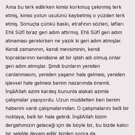
Ama bu terk edilirken kimisi korkmuş çekinmiş terk
etmiş, kimisi yolun usulünü kaybetmiş o yüzden terk
etmiş. Sonuçta çünkü baskı, etrafının sözleri, lafları
Ehli Sûfî biraz geri adım attırmış. Ehli Sûfî geri adım
atmaması gerekirken ne yazık ki geri adım atmışlar.
Kendi zamanının, kendi mevsiminin, kendi
topraklarının kendisine ait bir iştah adı olmuş onlar
geri adım atmışlar. Şimdi bunların yeniden
canlanmasını, yeniden yaşanır hale gelmesi, yeniden
işlevsel hale gelmesi benim nazarımda önemli.
İnşâAllah azimi kardeş bununla alakalı azimle
çalışmalar yapıyordu. Uzun müddetten beri benim
haberim vardı çalışmalarından. O çalışmalarını belli bir
noktaya, belli bir hale getirdi. İnşâAllah bizim
dergahımızın geleceği için de böyle bir, bu bizde kalıcı
bir şekilde devam edilir bizden sonra da.