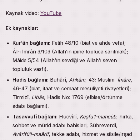
Kaynak video:
YouTube
Ek kaynaklar:
Kur’ân bağlamı:
Fetih 48/10 (biat ve ahde vefa);
Âl-i İmrân 3/103 (Allah’ın ipine topluca sarılmak);
Mâide 5/54 (Allah’ın sevdiği ve Allah’ı seven
topluluk vasfı).
Hadis bağlamı:
Buhârî,
Ahkâm
, 43; Müslim,
İmâre
,
46-47 (biat, itaat ve cemaat mesuliyeti rivayetleri);
Tirmizî,
Libâs
, Hadis No: 1769 (elbise/örtünme
adabı bağlamı).
Tasavvufî bağlam:
Hucvîrî,
Keşfü’l-mahcûb
, hırka,
sohbet ve mürid adabı bahisleri; Sühreverdî,
Avârifü’l-maârif
, tekke adabı, hizmet ve silsile/irşad