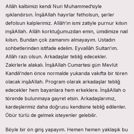
Allâh kalbimizi kendi Nuri Muhammed’siyle
ışıklandırsın. İnşâAllah hayırlar fetholsun, şerler
defolsun kalplerimiz. Allâh’ın ismi zatiyle purnur kılsın
inşâAllah. Allâh korktuğumuzdan emin, ümidimize nail
kılsın. Bundan çok zamanını almayayım. Ustadın
sohbetlerinden istifade edelim. Eyvallâh Sultan’ım.
Allâh razı olsun. Arkadaşlar tebliğ edecekler.
Zakirlerle alakalı. İnşâAllah Cumartesi gün Mevlüt
Kandili’nden önce normalde yukarıda vakıfta bir tören
olacak inşâAllah. Program olarak arkadaşlar tebliğ
edecekler hem bayanlara hem erkeklere. İnşâAllah o
törende bulunmaya gayret etsin. Arkadaşlarımız,
kardeşlerimiz daha doğrusu kendisine tebliğ edilenler.
Öbür türlü de gelmek isteyenler gelebilir.
Böyle bir ön giriş yapayım. Hemen hemen yaklaşık bu