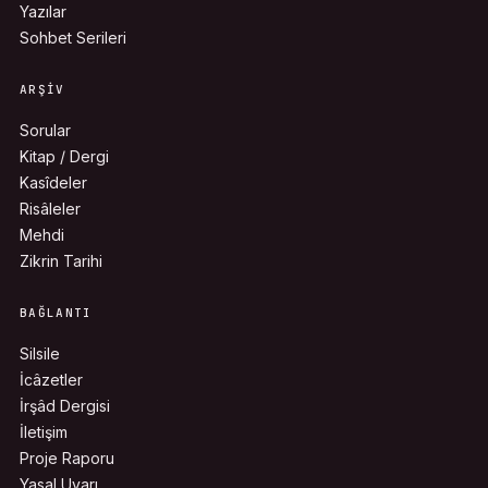
Yazılar
Sohbet Serileri
ARŞIV
Sorular
Kitap / Dergi
Kasîdeler
Risâleler
Mehdi
Zikrin Tarihi
BAĞLANTI
Silsile
İcâzetler
İrşâd Dergisi
İletişim
Proje Raporu
Yasal Uyarı