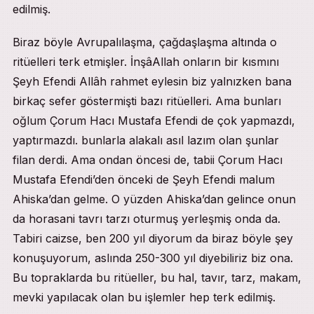
edilmiş.
Biraz böyle Avrupalılaşma, çağdaşlaşma altında o
ritüelleri terk etmişler. İnşâAllah onların bir kısmını
Şeyh Efendi Allâh rahmet eylesin biz yalnızken bana
birkaç sefer göstermişti bazı ritüelleri. Ama bunları
oğlum Çorum Hacı Mustafa Efendi de çok yapmazdı,
yaptırmazdı. bunlarla alakalı asıl lazım olan şunlar
filan derdi. Ama ondan öncesi de, tabii Çorum Hacı
Mustafa Efendi’den önceki de Şeyh Efendi malum
Ahiska’dan gelme. O yüzden Ahiska’dan gelince onun
da horasani tavrı tarzı oturmuş yerleşmiş onda da.
Tabiri caizse, ben 200 yıl diyorum da biraz böyle şey
konuşuyorum, aslında 250-300 yıl diyebiliriz biz ona.
Bu topraklarda bu ritüeller, bu hal, tavır, tarz, makam,
mevki yapılacak olan bu işlemler hep terk edilmiş.