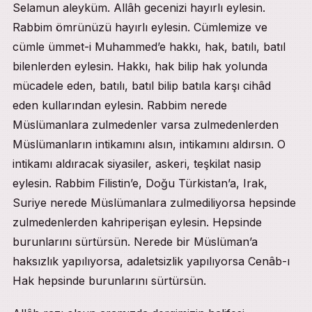
Selamun aleyküm. Allâh gecenizi hayırlı eylesin.
Rabbim ömrünüzü hayırlı eylesin. Cümlemize ve
cümle ümmet-i Muhammed’e hakkı, hak, batılı, batıl
bilenlerden eylesin. Hakkı, hak bilip hak yolunda
mücadele eden, batılı, batıl bilip batıla karşı cihâd
eden kullarından eylesin. Rabbim nerede
Müslümanlara zulmedenler varsa zulmedenlerden
Müslümanların intikamını alsın, intikamını aldırsın. O
intikamı aldıracak siyasiler, askeri, teşkilat nasip
eylesin. Rabbim Filistin’e, Doğu Türkistan’a, Irak,
Suriye nerede Müslümanlara zulmediliyorsa hepsinde
zulmedenlerden kahriperişan eylesin. Hepsinde
burunlarını sürtürsün. Nerede bir Müslüman’a
haksızlık yapılıyorsa, adaletsizlik yapılıyorsa Cenâb-ı
Hak hepsinde burunlarını sürtürsün.