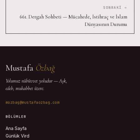
SONRAKI →
661. Dergah Sohbeti — Mücahede, İstihraç ve İslam
Dünyasının Durumu
Mustafa
Özbağ
Yolumuz nübüvvet yoludur — Aşk,
edeb, muhabbet üzere.
mozbag@mustafaozbag.com
BÖLÜMLER
Ana Sayfa
Günlük Vird