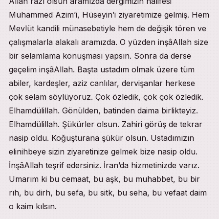
Allâh razı olsun aramızda dergimizin halifesi
Muhammed Azim’i, Hüseyin’i ziyaretimize gelmiş. Hem
Mevlüt kandili münasebetiyle hem de değişik tören ve
çalışmalarla alakalı aramızda. O yüzden inşâAllah size
bir selamlama konuşması yapsın. Sonra da derse
geçelim inşâAllah. Başta ustadım olmak üzere tüm
abiler, kardeşler, aziz canlılar, dervişanlar herkese
çok selam söylüyoruz. Çok özledik, çok çok özledik.
Elhamdülillah. Gönülden, batinden daima birlikteyiz.
Elhamdülillah. Şükürler olsun. Zahiri görüş de tekrar
nasip oldu. Koğuşturana şükür olsun. Ustadımızın
elinihbeye sizin ziyaretinize gelmek bize nasip oldu.
İnşâAllah teşrif edersiniz. İran’da hizmetinizde varız.
Umarım ki bu cemaat, bu aşk, bu muhabbet, bu bir
rıh, bu dirh, bu sefa, bu sitk, bu seha, bu vefaat daim
o kaim kılsın.