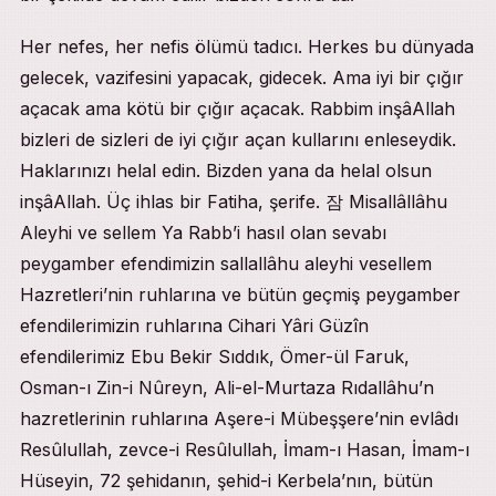
Her nefes, her nefis ölümü tadıcı. Herkes bu dünyada
gelecek, vazifesini yapacak, gidecek. Ama iyi bir çığır
açacak ama kötü bir çığır açacak. Rabbim inşâAllah
bizleri de sizleri de iyi çığır açan kullarını enleseydik.
Haklarınızı helal edin. Bizden yana da helal olsun
inşâAllah. Üç ihlas bir Fatiha, şerife. 잠 Misallâllâhu
Aleyhi ve sellem Ya Rabb’i hasıl olan sevabı
peygamber efendimizin sallallâhu aleyhi vesellem
Hazretleri’nin ruhlarına ve bütün geçmiş peygamber
efendilerimizin ruhlarına Cihari Yâri Güzîn
efendilerimiz Ebu Bekir Sıddık, Ömer-ül Faruk,
Osman-ı Zin-i Nûreyn, Ali-el-Murtaza Rıdallâhu’n
hazretlerinin ruhlarına Aşere-i Mübeşşere’nin evlâdı
Resûlullah, zevce-i Resûlullah, İmam-ı Hasan, İmam-ı
Hüseyin, 72 şehidanın, şehid-i Kerbela’nın, bütün