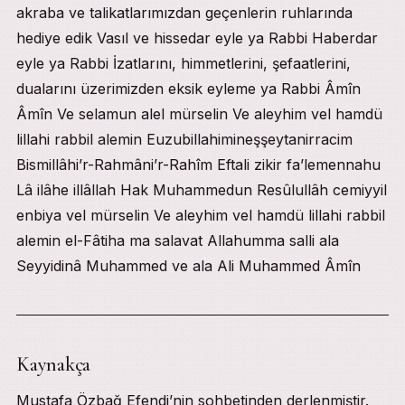
akraba ve talikatlarımızdan geçenlerin ruhlarında
hediye edik Vasıl ve hissedar eyle ya Rabbi Haberdar
eyle ya Rabbi İzatlarını, himmetlerini, şefaatlerini,
dualarını üzerimizden eksik eyleme ya Rabbi Âmîn
Âmîn Ve selamun alel mürselin Ve aleyhim vel hamdü
lillahi rabbil alemin Euzubillahimineşşeytanirracim
Bismillâhi’r-Rahmâni’r-Rahîm Eftali zikir fa’lemennahu
Lâ ilâhe illâllah Hak Muhammedun Resûlullâh cemiyyil
enbiya vel mürselin Ve aleyhim vel hamdü lillahi rabbil
alemin el-Fâtiha ma salavat Allahumma salli ala
Seyyidinâ Muhammed ve ala Ali Muhammed Âmîn
Kaynakça
Mustafa Özbağ Efendi’nin sohbetinden derlenmiştir.