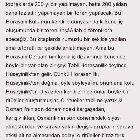
topraklarda 200 yıldır yapılmayan, hatta 200 yıldan
daha fazladır yapılmayan bir tören yapılacak. Bu
Horasani Kulu’nun kendi iç dünyasında ki kendi iç
oluşumunda bir tören. İnşâAllah o töreni icra
edeceğiz. Bu kitaplarda rumuzlu bir şekilde yazılan
ama teforatlı bir şekilde anlatılmayan. Ama bu
Horasani Dergahı’nın kendi iç dizaynında kendince
böyle bir var olan bir şey. Tabii Horasanilik deyince
Hüseyinilik’ten gelir. Çünkü Horasanilik,
Hüseyinilik’ten doğma, öyle söyleyelim. onun ana kolu
Hüseyinilik’tir. O yüzden kendilerince onlar böyle bir
ritüeller oluşturmuşlar. O ritüeller tabii ne yazık ki
Osmanlı’nın son dönemindeki kargaşadan,
karışıklıktan, Osmanlı’nın son dönemindeki siyasi
atmosferden ve saraya yakın değişik grupların saraya
etkisi altına almasından dolayı o ritüeller biraz terk