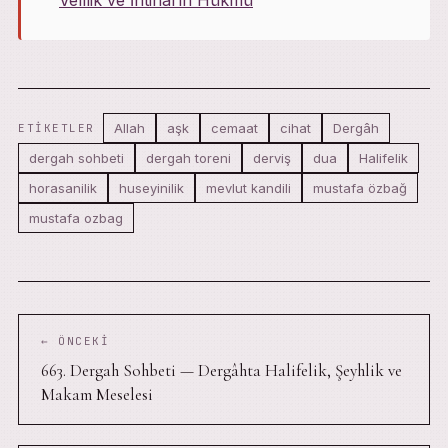
Velîlik ve İntiharın Hükmü
Allah
aşk
cemaat
cihat
Dergâh
ETIKETLER
dergah sohbeti
dergah toreni
derviş
dua
Halifelik
horasanilik
huseyinilik
mevlut kandili
mustafa özbağ
mustafa ozbag
← ÖNCEKI
663. Dergah Sohbeti — Dergâhta Halifelik, Şeyhlik ve
Makam Meselesi