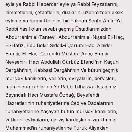
eyle ya Rabbi Haberdar eyle ya Rabbi Feyzatlarını,
himmetlerini, şefaatlerini, dualarını üzerimizden eksik
eyleme ya Rabbi Üç ihlas bir Fatiha-i Şerife Âmîn Ya
Rabbi hasıl olan sevabı geçmiş Üstadlarımızdan
Abdurrahim el-Tantevi, Abdurrahim el-Nişabi El-Haç,
El-Hafız, Ebu Bekir Sıddık-i Çorumi Hacı Alaider
Efendi, El-Haç, Çorumlu Mustafa Anaç Efendi
Nevşehirli Hacı Abdullah Gürbüz Efendi’nin Kaçuni
Dergâhı’nın, Kabbaşi Dergâhı’nın Ve bütün geçmiş
mürşid-i kamillerin, velilerin, evliyaların, dervişleri,
müminlerin ruhlarına Ya Rabbi bilhassa Üstadımız
Bayındırlı Hacı Mustafa Özbağ, Beyefendi
Hazretlerinin ruhaniyetlerine Ced ve Dadalarının
ruhaniyetlerine Yaşayan bütün mürşid-i kamillerin,
velilerin, evliyaların, derviş kardeşlerimizin Ümmeti
Muhammed’in ruhaniyetlerine Turuk Aliye’den,