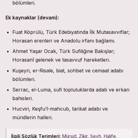
bölümleri.
Ek kaynaklar (devam):
Fuat Köprülü, Türk Edebiyatında İlk Mutasavvıflar;
Horasan erenleri ve Anadolu irfanı bağlamı.
Ahmet Yaşar Ocak, Türk Sufiliğine Bakışlar;
Horasanî gelenek ve tasavvuf hareketleri.
Kuşeyri, er-Risale, biat, sohbet ve cemaat adabı
bölümleri.
Serrac, el-Luma, sufi topluluklarda adab ve erkan
bahisleri.
Hucviri, Keşfu’l-mahcub, tarikat adabı ve
müridlerin halleri.
İlgili Sözlük Terimleri:
Mürşid
,
Zikir
,
Şeyh
,
Halife
,