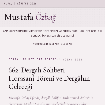
CUMA, 7 AĞUSTOS 2026
Mustafa
Özbağ
ANA SAYFA
GÜNLÜK VIRD
KITAP / DERGI
YAZILAR
ZIKRIN TARIHI
SOHBET SERILERI
SORULAR
İCAZETLERI
SILSILE
MEHDI
YOUTUBE
INSTAGRAM
X
TELEGRAM
DERGAH SOHBETLERI SERISI
·
4 NISAN 2026
662. Dergah Sohbeti —
Horasanî Töreni ve Dergâhın
Geleceği
Mustafa Özbaş Efendi, dergâh halifesi Muhammed Azimî'nin
ziyaretini, Mevlüt Kandili münasebetiyle 200-300 yıldır