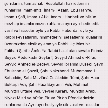
şehidanın, tüm ashabı Resûlullah hazretlerinin
ruhlarına İmam-ımız, İmam-ı Azam, Ebu Hanife,
İmam-ı Şafi, İmam-ı Aliki, İmam-ı Hanbeli ve bütün
mezhep imamlarımızın ruhlarına ayrı ayrı hedir edik
vasıl ve hissedar eyle ya Rabbi Haberdar eyle ya
Rabbi Feyzatlarını, himmetlerini, şefaatlerini, dualarını
üzerimizden eksik eyleme ya Rabbi Üç ihlas bir
Fatiha-i Şerife Âmîn Ya Rabbi hasıl olan sevabı Pirimiz
Seyyid Abdülkadir Geylânî, Seyyid Ahmed el-Rifai,
Seyyid Ahmed el-Bedevi, Seyyid İbrahim Duseki, Şeyh
Ebulesan el-Şazeli, Şahı Nakşibendi Muhammed-i
Bahaddin, Şahı Mevlânâ Celâleddin Rûmî, Şahı Hacı
Bektaş’ı Veli, Şahı Hacı Bayram’ı Veli, Mehmet
Muhittin Üftade Veli, Veysel Karani, Muhittin Arabi,
Niyazı Mısri ve bütün Pir ve Pir’an Efendilerimizin
ruhlarına da Ayrı ayrı hediyeyle dik vasıl ve hissedar