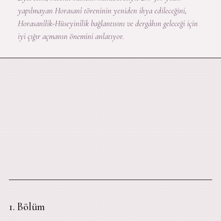
yapılmayan Horasanî töreninin yeniden ihya edileceğini,
Horasanîlik-Hüseyinîlik bağlantısını ve dergâhın geleceği için
iyi çığır açmanın önemini anlatıyor.
1. Bölüm