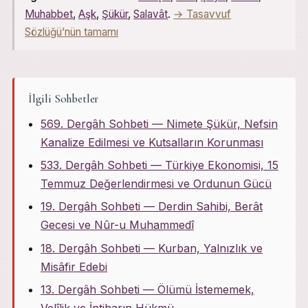
Muhabbet
,
Aşk
,
Şükür
,
Salavât
.
→ Tasavvuf
Sözlüğü’nün tamamı
İlgili Sohbetler
569. Dergâh Sohbeti — Nimete Şükür, Nefsin
Kanalize Edilmesi ve Kutsalların Korunması
533. Dergâh Sohbeti — Türkiye Ekonomisi, 15
Temmuz Değerlendirmesi ve Ordunun Gücü
19. Dergâh Sohbeti — Derdin Sahibi, Berât
Gecesi ve Nûr-u Muhammedî
18. Dergâh Sohbeti — Kurban, Yalnızlık ve
Misâfir Edebi
13. Dergâh Sohbeti — Ölümü İstememek,