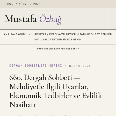
CUMA, 7 AĞUSTOS 2026
Mustafa
Özbağ
ANA SAYFA
GÜNLÜK VIRD
KITAP / DERGI
YAZILAR
ZIKRIN TARIHI
SOHBET SERILERI
SORULAR
İCAZETLERI
SILSILE
MEHDI
YOUTUBE
INSTAGRAM
X
TELEGRAM
DERGAH SOHBETLERI SERISI
·
4 NISAN 2026
660. Dergah Sohbeti —
Mehdiyetle İlgili Uyarılar,
Ekonomik Tedbirler ve Evlilik
Nasihatı