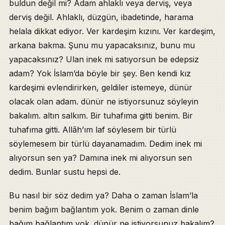
buldun değil mi? Adam ahlaklı veya derviş, veya
derviş değil. Ahlaklı, düzgün, ibadetinde, harama
helala dikkat ediyor. Ver kardeşim kızını. Ver kardeşim,
arkana bakma. Şunu mu yapacaksınız, bunu mu
yapacaksınız? Ulan inek mi satıyorsun be edepsiz
adam? Yok İslam’da böyle bir şey. Ben kendi kız
kardeşimi evlendirirken, geldiler istemeye, dünür
olacak olan adam. dünür ne istiyorsunuz söyleyin
bakalım. altın salkım. Bir tuhafıma gitti benim. Bir
tuhafıma gitti. Allâh’ım laf söylesem bir türlü
söylemesem bir türlü dayanamadım. Dedim inek mi
alıyorsun sen ya? Damına inek mi alıyorsun sen
dedim. Bunlar sustu hepsi de.
Bu nasıl bir söz dedim ya? Daha o zaman İslam’la
benim bağım bağlantım yok. Benim o zaman dinle
bağım bağlantım yok. dünür ne istiyorsunuz bakalım?