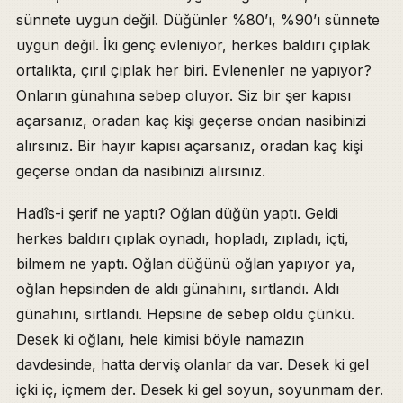
sünnete uygun değil. Düğünler %80’ı, %90’ı sünnete
uygun değil. İki genç evleniyor, herkes baldırı çıplak
ortalıkta, çırıl çıplak her biri. Evlenenler ne yapıyor?
Onların günahına sebep oluyor. Siz bir şer kapısı
açarsanız, oradan kaç kişi geçerse ondan nasibinizi
alırsınız. Bir hayır kapısı açarsanız, oradan kaç kişi
geçerse ondan da nasibinizi alırsınız.
Hadîs-i şerif ne yaptı? Oğlan düğün yaptı. Geldi
herkes baldırı çıplak oynadı, hopladı, zıpladı, içti,
bilmem ne yaptı. Oğlan düğünü oğlan yapıyor ya,
oğlan hepsinden de aldı günahını, sırtlandı. Aldı
günahını, sırtlandı. Hepsine de sebep oldu çünkü.
Desek ki oğlanı, hele kimisi böyle namazın
davdesinde, hatta derviş olanlar da var. Desek ki gel
içki iç, içmem der. Desek ki gel soyun, soyunmam der.