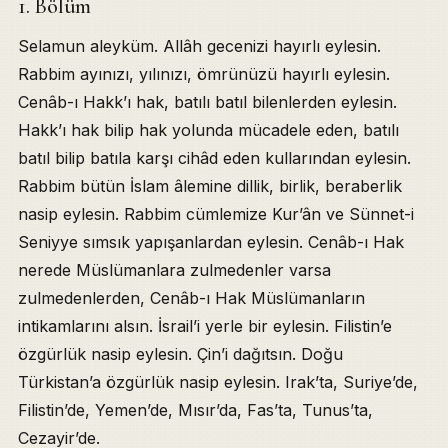
1. Bölüm
Selamun aleyküm. Allâh gecenizi hayırlı eylesin.
Rabbim ayınızı, yılınızı, ömrünüzü hayırlı eylesin.
Cenâb-ı Hakk’ı hak, batılı batıl bilenlerden eylesin.
Hakk’ı hak bilip hak yolunda mücadele eden, batılı
batıl bilip batıla karşı cihâd eden kullarından eylesin.
Rabbim bütün İslam âlemine dillik, birlik, beraberlik
nasip eylesin. Rabbim cümlemize Kur’ân ve Sünnet-i
Seniyye sımsık yapışanlardan eylesin. Cenâb-ı Hak
nerede Müslümanlara zulmedenler varsa
zulmedenlerden, Cenâb-ı Hak Müslümanların
intikamlarını alsın. İsrail’i yerle bir eylesin. Filistin’e
özgürlük nasip eylesin. Çin’i dağıtsın. Doğu
Türkistan’a özgürlük nasip eylesin. Irak’ta, Suriye’de,
Filistin’de, Yemen’de, Mısır’da, Fas’ta, Tunus’ta,
Cezayir’de.