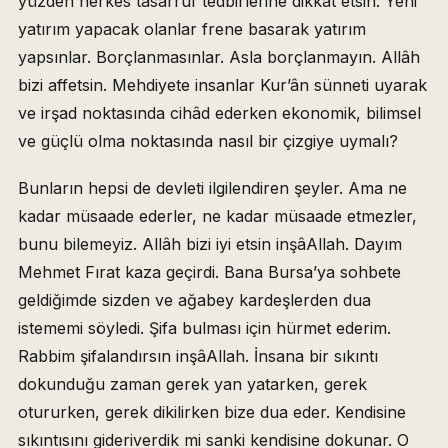
yüzden herkes tasarruf tedbirlerine dikkat etsin. Yeni
yatırım yapacak olanlar frene basarak yatırım
yapsınlar. Borçlanmasınlar. Asla borçlanmayın. Allâh
bizi affetsin. Mehdiyete insanlar Kur’ân sünneti uyarak
ve irşad noktasında cihâd ederken ekonomik, bilimsel
ve güçlü olma noktasında nasıl bir çizgiye uymalı?
Bunların hepsi de devleti ilgilendiren şeyler. Ama ne
kadar müsaade ederler, ne kadar müsaade etmezler,
bunu bilemeyiz. Allâh bizi iyi etsin inşâAllah. Dayım
Mehmet Fırat kaza geçirdi. Bana Bursa’ya sohbete
geldiğimde sizden ve ağabey kardeşlerden dua
istememi söyledi. Şifa bulması için hürmet ederim.
Rabbim şifalandırsın inşâAllah. İnsana bir sıkıntı
dokunduğu zaman gerek yan yatarken, gerek
otururken, gerek dikilirken bize dua eder. Kendisine
sıkıntısını gideriverdik mi sanki kendisine dokunar. O