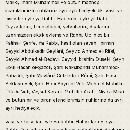
Maliki, imam Muhammeli ve bütün mezhep
imamlarımızın ruhlarına ayrı ayrı hediyeledik. Vasıl ve
hissedar eyle ya Rabbi. Haberdar eyle ya Rabbi.
Feyzatlarını, himmetlerini, şefaatlerini, dualarını
üzerimizden eksik eyleme ya Rabbi. Üç ihlas bir
Fatiha-i Şerife. Ya Rabbi, hasıl olan sevabı, pirmin
Seyyid Abdülkadir Geylânî, Seyyid Ahmed el-Rifai,
Seyyid Ahmed el-Bedevi, Seyyid İbrahim Duseki, Şeyh
Ebul Hasan el-Şazeli, Şahı Nakşibendli Muhammed-i
Bahaddi, Şahı Mevlânâ Celaleddin Rûmî, Şahı Hacı
Bektaşü Veli, Şahı Hacı Bayram Veli, Mehmet Muhittin
Üftade Veli, Veysel Karani, Muhittin Arabi, Niyazi Mısri
ve bütün pir ve piran efendilerimizin ruhlarına da ayrı
ayrı hediyeledik.
Vasıl ve hissedar eyle ya Rabbi. Haberdar eyle ya
Rabbi. Feyzatlarını, himmetlerini, şefaatlerini, dualarını