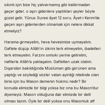
sıkıntı için bize hiç yalvarmamış gibi kaldırmadan
geçer gider. o aşırı gidenlere yaptıkları şeyler böyle
güzel gelir. Yûnus Suresi âyet 12 soru. Âyet-i Kerim’de
geçen aşırı gidenlerden olmamak için nelere dikkat
etmeliyiz?
Harama girmeyelim, heva hevesimize uymayalım.
Gaflete düşüp Allâh’ın zikrini terk etmeyelim, ibadetleri
terk etmeyelim. Farzını sımsıkı yerine getirelim,
nafilerle Allâh’a yaklaşalım. Gafletten uzak olalım.
Dışarıdan bakıldığında Müslüman gibi görünen ama
yaptığı ve söylediği sözler vatan ayinliği nitelinde olan
birisi için bu Mason demenin hükmü nedir? Bir
konuda elimizde bir bilgi yoksa biz ona bu Mason’dur
diyemeyiz. Mason olduğuna dair elimizde bir delil
olması lazım. Öyle bir delil yoksa onu Masonluk atf