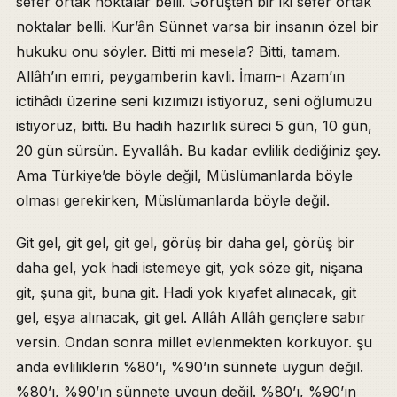
sefer ortak noktalar belli. Görüşten bir iki sefer ortak
noktalar belli. Kur’ân Sünnet varsa bir insanın özel bir
hukuku onu söyler. Bitti mi mesela? Bitti, tamam.
Allâh’ın emri, peygamberin kavli. İmam-ı Azam’ın
ictihâdı üzerine seni kızımızı istiyoruz, seni oğlumuzu
istiyoruz, bitti. Bu hadih hazırlık süreci 5 gün, 10 gün,
20 gün sürsün. Eyvallâh. Bu kadar evlilik dediğiniz şey.
Ama Türkiye’de böyle değil, Müslümanlarda böyle
olması gerekirken, Müslümanlarda böyle değil.
Git gel, git gel, git gel, görüş bir daha gel, görüş bir
daha gel, yok hadi istemeye git, yok söze git, nişana
git, şuna git, buna git. Hadi yok kıyafet alınacak, git
gel, eşya alınacak, git gel. Allâh Allâh gençlere sabır
versin. Ondan sonra millet evlenmekten korkuyor. şu
anda evliliklerin %80’ı, %90’ın sünnete uygun değil.
%80’ı, %90’ın sünnete uygun değil. %80’ı, %90’ın