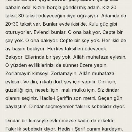
babam öde. Kızını borçla göndermiş adam. Kız 20
taksit 30 taksit ödeyeceğim diye uğraşıyor. Adamda da
20-30 taksit var. Bunlar evde ikisi de. Kulu güç gibi
oturuyorlar. Evlendi bunlar. O ona bakıyor. Cepte bir
şey yok. O ona bakıyor. Cepte bir şey yok. Her ikisi de
ay başını bekliyor. Herkes taksitleri ödeyecek.
Bakıyor. Ellerinde bir şey yok. Allâh muhafaza eylesin.
O yüzden evliliklerinizi de sünnet üzere yapın.
Zorlamayın kimseyi. Zorlamayın. Allâh muhafaza
eylesin. Ve din, nikah dört şey için yapılır. Dini için,
güzelliği için, nesebi için, malı mülkü için. Siz dindar
olanını seçiniz. Hadîs-i Şerif’in son metni. Geçen gün
paylaştım. Dindar seçmeyenler fakirlik sebebidir diyor.
Dindar bir kimseyle evlenmezse kadın da erkekte.
Fakirlik sebebidir diyor. Hadîs-i Şerif canım kardeşim.