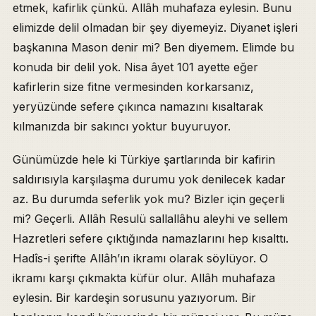
etmek, kafirlik çünkü. Allâh muhafaza eylesin. Bunu
elimizde delil olmadan bir şey diyemeyiz. Diyanet işleri
başkanına Mason denir mi? Ben diyemem. Elimde bu
konuda bir delil yok. Nisa âyet 101 ayette eğer
kafirlerin size fitne vermesinden korkarsanız,
yeryüzünde sefere çıkınca namazını kısaltarak
kılmanızda bir sakıncı yoktur buyuruyor.
Günümüzde hele ki Türkiye şartlarında bir kafirin
saldırısıyla karşılaşma durumu yok denilecek kadar
az. Bu durumda seferlik yok mu? Bizler için geçerli
mi? Geçerli. Allâh Resulü sallallâhu aleyhi ve sellem
Hazretleri sefere çıktığında namazlarını hep kısalttı.
Hadîs-i şerifte Allâh’ın ikramı olarak söylüyor. O
ikramı karşı çıkmakta küfür olur. Allâh muhafaza
eylesin. Bir kardeşin sorusunu yazıyorum. Bir