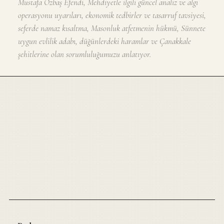
Mustafa Özbaş Efendi, Mehdiyetle ilgili güncel analiz ve algı
operasyonu uyarıları, ekonomik tedbirler ve tasarruf tavsiyesi,
seferde namaz kısaltma, Masonluk atfetmenin hükmü, Sünnete
uygun evlilik adabı, düğünlerdeki haramlar ve Çanakkale
şehitlerine olan sorumluluğumuzu anlatıyor.