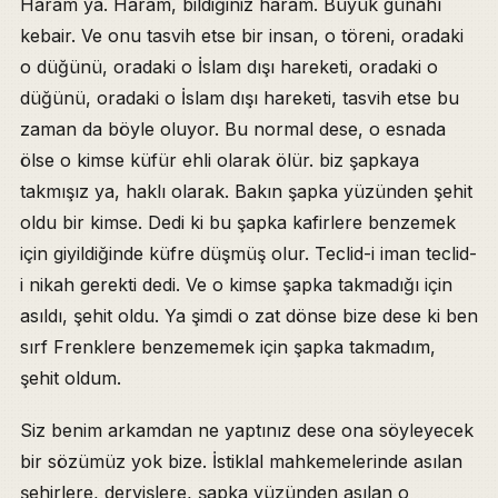
Haram ya. Haram, bildiğiniz haram. Büyük günahı
kebair. Ve onu tasvih etse bir insan, o töreni, oradaki
o düğünü, oradaki o İslam dışı hareketi, oradaki o
düğünü, oradaki o İslam dışı hareketi, tasvih etse bu
zaman da böyle oluyor. Bu normal dese, o esnada
ölse o kimse küfür ehli olarak ölür. biz şapkaya
takmışız ya, haklı olarak. Bakın şapka yüzünden şehit
oldu bir kimse. Dedi ki bu şapka kafirlere benzemek
için giyildiğinde küfre düşmüş olur. Teclid-i iman teclid-
i nikah gerekti dedi. Ve o kimse şapka takmadığı için
asıldı, şehit oldu. Ya şimdi o zat dönse bize dese ki ben
sırf Frenklere benzememek için şapka takmadım,
şehit oldum.
Siz benim arkamdan ne yaptınız dese ona söyleyecek
bir sözümüz yok bize. İstiklal mahkemelerinde asılan
şehirlere, dervişlere, şapka yüzünden asılan o