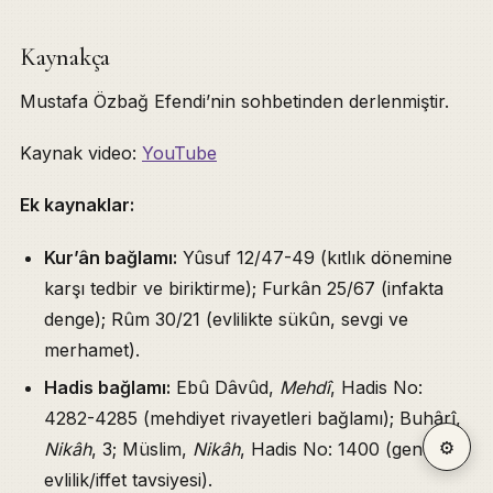
Kaynakça
Mustafa Özbağ Efendi’nin sohbetinden derlenmiştir.
Kaynak video:
YouTube
Ek kaynaklar:
Kur’ân bağlamı:
Yûsuf 12/47-49 (kıtlık dönemine
karşı tedbir ve biriktirme); Furkân 25/67 (infakta
denge); Rûm 30/21 (evlilikte sükûn, sevgi ve
merhamet).
Hadis bağlamı:
Ebû Dâvûd,
Mehdî
, Hadis No:
4282-4285 (mehdiyet rivayetleri bağlamı); Buhârî,
⚙
Nikâh
, 3; Müslim,
Nikâh
, Hadis No: 1400 (gençlere
evlilik/iffet tavsiyesi).