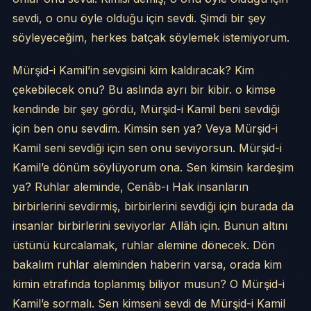
sevdi, o onu öyle olduğu için sevdi. Şimdi bir şey
söyleyeceğim, herkes batçak söylemek istemiyorum.
Mürşid-i Kamil’in sevgisini kim kaldıracak? Kim
çekebilecek onu? Bu aslında ayrı bir kibir. o kimse
kendinde bir şey gördü, Mürşid-i Kamil beni sevdiği
için ben onu sevdim. Kimsin sen ya? Veya Mürşid-i
Kamil seni sevdiği için sen onu seviyorsun. Mürşid-i
Kamil’e dönüm söylüyorum ona. Sen kimsin kardeşim
ya? Ruhlar aleminde, Cenâb-ı Hak insanların
birbirlerini sevdirmiş, birbirlerini sevdiği için burada da
insanlar birbirlerini seviyorlar Allâh için. Bunun altını
üstünü kurcalamak, ruhlar alemine dönecek. Dön
bakalım ruhlar aleminden haberin varsa, orada kim
kimin etrafında toplanmış biliyor musun? O Mürşid-i
Kamil’e sormalı. Sen kimseni sevdi de Mürşid-i Kamil