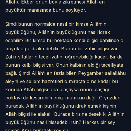
Allahu Ekber onun böyle zikretmesi Allâh en
büyüktür manasında bunu söylüyor.
Şimdi bunun normalde nasıl bir kimse Allâh’ın
büyüklüğünü, Allâh’ın büyüklüğünü nasıl idrak
edebilir? Bir kimse bu noktada kendi bilgisi dahilinde o
büyüklüğü idrak edebilir. Bunun bir zahir bilgisi var.
Zahir sıfatların tecelliyatını öğrenebildiği kadar. Bir de
bunun kalbi bilgisi var. Onun kalbinin aldığı tecelliyata
bağlı. Şimdi Allâh’ı en fazla bilen Peygamber sallallâhu
aleyhi ve sellem hazretleri o miraçta o ne kadar bu
konuda Allâh bilgisi ona ulaştıysa onun ulaştığı
noktayı da kestirebilmemiz mümkün değil. O yüzden
buradaki Allâh’ın büyüklüğünü idrak etmek kişinin
Allâh bilgisi ile alakalı. Burada birisine desek ki Allâh’ın
büyüklüğünü nasıl hissedebilirsin? Herkes bir şey
söyler. Ama buradaki şey şu.