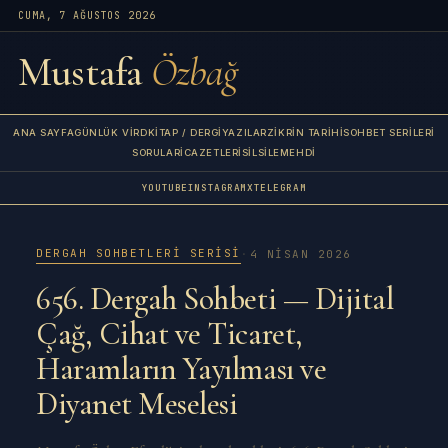
CUMA, 7 AĞUSTOS 2026
Mustafa
Özbağ
ANA SAYFA
GÜNLÜK VIRD
KITAP / DERGI
YAZILAR
ZIKRIN TARIHI
SOHBET SERILERI
SORULAR
İCAZETLERI
SILSILE
MEHDI
YOUTUBE
INSTAGRAM
X
TELEGRAM
DERGAH SOHBETLERI SERISI
·
4 NISAN 2026
656. Dergah Sohbeti — Dijital
Çağ, Cihat ve Ticaret,
Haramların Yayılması ve
Diyanet Meselesi