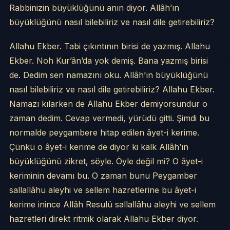
Rabbinizin büyüklüğünü anın diyor. Allâh’ın
büyüklüğünü nasıl bilebiliriz ve nasıl dile getirebiliriz?
Allahu Ekber. Tabi çıkıntının birisi de yazmış. Allahu
Ekber. Noh Kur’ân’da yok demiş. Bana yazmış birisi
de. Dedim sen namazını oku. Allâh’ın büyüklüğünü
nasıl bilebiliriz ve nasıl dile getirebiliriz? Allahu Ekber.
Namazı kılarken de Allahu Ekber demiyorsundur o
zaman dedim. Cevap vermedi, yürüdü gitti. Şimdi bu
normalde peygambere hitap edilen âyet-i kerime.
Çünkü o âyet-i kerime de diyor ki kalk Allâh’ın
büyüklüğünü zikret, söyle. Öyle değil mi? O âyet-i
keriminin devamı bu. O zaman bunu Peygamber
sallallâhu aleyhi ve sellem hazretlerine bu âyet-i
kerime inince Allâh Resulü sallallâhu aleyhi ve sellem
hazretleri direkt ritmik olarak Allahu Ekber diyor.