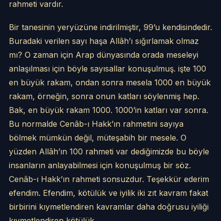
rahmeti vardır.
Bir tanesinin yeryüzüne indirilmiştir, 99’u kendisindedir.
Buradaki verilen sayı haşa Allâh’ı sığırlamak olmaz
mı? O zaman için Arap dünyasında orada meseleyi
anlaşılması için böyle sayısallar konuşulmuş. işte 100
en büyük rakam, ondan sonra mesela 1000 en büyük
rakam, örneğin, sonra onun katları söylenmiş hep.
Bak, en büyük rakam 1000. 1000’in katları var sonra.
Bu normalde Cenâb-ı Hakk’ın rahmetini sayıya
bölmek mümkün değil, müteşabih bir mesele. O
yüzden Allâh’ın 100 rahmeti var dediğimizde bu böyle
insanların anlayabilmesi için konuşulmuş bir söz.
Cenâb-ı Hakk’ın rahmeti sonsuzdur. Teşekkür ederim
efendim. Efendim, kötülük ve iyilik iki zıt kavram fakat
birbirini kıymetlendiren kavramlar daha doğrusu iyiliği
kıymetlendiren kötülük.