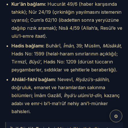
Kur’ân bağlamı:
Hucurât 49/6 (haber karşısında
tahkik); Nûr 24/19 (çirkinliğin yayılmasını istemenin
uyarısı); Cum’a 62/10 (ibadetten sonra yeryüzüne
dağılıp rızık aramak); Nisâ 4/59 (Allah’a, Resûl’e ve
ulü’l-emre itaat).
Hadis bağlamı:
Buhârî,
Îmân
, 39; Müslim,
Müsâkât
,
Hadis No: 1599 (helal-haram sınırlarının açıklığı);
Tirmizî,
Büyû’
, Hadis No: 1209 (dürüst tüccarın
peygamberler, sıddıklar ve şehitlerle beraberliği).
Ahlâkî-fıkhî bağlam:
Nevevî,
Riyâzü’s-sâlihîn
,
doğruluk, emanet ve haramlardan sakınma
bölümleri; İmâm Gazâlî,
İhyâ’u ulûmi’d-dîn
, kazanç
adabı ve emr-i bi’l-ma’rûf nehiy ani’l-münker
bahisleri.
⚙