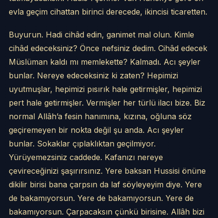
evla geçim cihattan birinci derecede, ikincisi ticaretten.
Buyurun. Hadi cihâd edin, ganimet mal olun. Kimle
cihâd edeceksiniz? Önce nefsiniz dedim. Cihâd edecek
Müslüman kaldı mı memlekette? Kalmadı. Acı şeyler
bunlar. Nereye edeceksiniz ki zaten? Hepimizi
uyutmuşlar, hepimizi pısırık hale getirmişler, hepimizi
pert hale getirmişler. Vermişler her türlü ilacı bize. Biz
normal Allâh’a fesin hanımına, kızına, oğluna söz
geçiremeyen bir nokta değil şu anda. Acı şeyler
bunlar. Sokaklar çıplaklıktan geçilmiyor.
Yürüyemezsiniz caddede. Kafanızı nereye
çevireceğinizi şaşırırsınız. Yere baksan Hussisi önüne
dikilir birisi bana çarpsın da laf söyleyeyim diye. Yere
de bakamıyorsun. Yere de bakamıyorsun. Yere de
bakamıyorsun. Çarpacaksın çünkü birisine. Allâh bizi