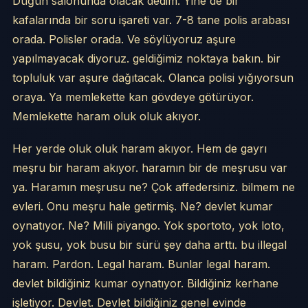
Düğün salonunda olacak dedim. Yine de bir
kafalarında bir soru işareti var. 7-8 tane polis arabası
orada. Polisler orada. Ve söylüyoruz aşure
yapılmayacak diyoruz. geldiğimiz noktaya bakın. bir
topluluk var aşure dağıtacak. Olanca polisi yığıyorsun
oraya. Ya memlekette kan gövdeye götürüyor.
Memlekette haram oluk oluk akıyor.
Her yerde oluk oluk haram akıyor. Hem de gayrı
meşru bir haram akıyor. haramın bir de meşrusu var
ya. Haramın meşrusu ne? Çok affedersiniz. bilmem ne
evleri. Onu meşru hale getirmiş. Ne? devlet kumar
oynatıyor. Ne? Milli piyango. Yok sportoto, yok loto,
yok şusu, yok busu bir sürü şey daha arttı. bu illegal
haram. Pardon. Legal haram. Bunlar legal haram.
devlet bildiğiniz kumar oynatıyor. Bildiğiniz kerhane
işletiyor. Devlet. Devlet bildiğiniz genel evinde