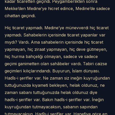
kadar ticaretten geçindi. Peygamberlikten sonra
Mekke’den Medine’ye hicret edince, Medine’de sadece
cihattan geçindi.
Hiç ticaret yapmadı. Medine’ye münevverdi hiç ticaret
yapmadı. Sahabelerin içerisinde ticaret yapanlar var
mıydı? Vardı. Ama sahabelerin içerisinde hiç ticaret
yapmayan, hiç ziraat yapmayan, hiç deve gütmeyen,
hiç hurma bahçeliği olmayan, sadece ve sadece
geçimi ganimetten olan sahâbeler vardı. Tabiri caizse
geçimleri kılıçlarındandı. Buyurun, İslam dünyası.
Hadîs-i şerifler var. Ne zaman siz ineğin kuyruğundan
tuttuğunuzda kıyameti bekleyen, helak oldunuz, ne
zaman sabanı tuttuğunuzda helak oldunuz diye
hadîs-i şerifler var. Bakın hadîs-i şerifler var. İneğin
kuyruğundan tutmayacaksın, sabanın sapından
tutmayacaksın. Hadîs-i şerifler var. Hanefiye göre en