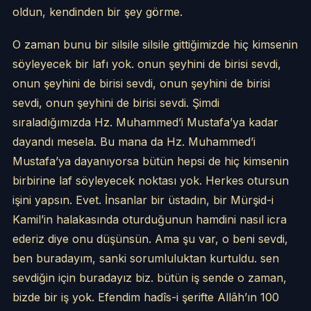
oldun, kendinden bir şey görme.
O zaman bunu bir silsile silsile gittiğimizde hiç kimsenin
söyleyecek bir lafı yok. onun şeyhini de birisi sevdi,
onun şeyhini de birisi sevdi, onun şeyhini de birisi
sevdi, onun şeyhini de birisi sevdi. Şimdi
sıraladığımızda Hz. Muhammed’i Mustafa’ya kadar
dayandı mesela. Bu mana da Hz. Muhammed’i
Mustafa’ya dayanıyorsa bütün hepsi de hiç kimsenin
birbirine laf söyleyecek noktası yok. Herkes otursun
işini yapsın. Evet. İnsanlar bir üstadın, bir Mürşid-i
Kamil’in halakasında oturduğunun hamdini nasıl icra
ederiz diye onu düşünsün. Ama şu var, o beni sevdi,
ben buradayım, sanki sorumluluktan kurtuldu. sen
sevdiğin için buradayız biz. bütün iş sende o zaman,
bizde bir iş yok. Efendim hadîs-i şerifte Allâh’ın 100