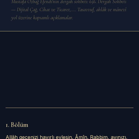
Mustafa Özbağ Efendi'nin dergah sohbeti: 656. Dergah Sohbeti
— Dijital Çağ, Cihat ve Ticaret,…. Tasavvuf, ahlâk ve mânevî
yol üzerine kapsamlı açıklamalar.
1. Bölüm
Allâh gecenizi hayırlı eylesin. Âmîn. Rabbim, ayınızı,