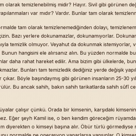
am olarak temizlenebilmiş midir? Hayır. Sivil gibi görünen de
yapılanmaları var mıdır? Vardır. Bunlar tam olarak temizlen
ormalde tam olarak temizlenemediğinden dolayı, temizlenem
çizin. Bazı yerlere dokunamazlar, dokunamıyorlar. Dokunam
ıyla temizlik olmuyor. Veyahut da dokunmak istemiyorlar, 
 Bunun hangisini ele alırsanız alın. Bu yüzden normalde bu
nlar daha rahat hareket edilir. Ama bizim gibi ülkelerde, bunl
kmazlar. Bunları tam temizledik dediğiniz yerde değişik yapıl
lar çıkar. Böyle başındaymış gibi görünen insanların 25-30 yı
örülür. Bu ancak sahih, bakın sahih tarikatlarda sahih sûfî 
yalar çalışır çünkü. Orada bir kimsenin, karşıdaki kimsen
mez. Eğer şeyh Kamil ise, o ben kendim göreceğim rüyamd
m diyerekten o kimseyi başına alır. Öbür türlü görmediyse
unu normalde ne operasyon yaparlarsa yapsınlar. O kimseni