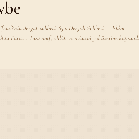
vbe
endi'nin dergah sohbeti: 630. Dergah Sohbeti — İslâm
âhta Para…. Tasavvuf, ahlâk ve mânevî yol üzerine kapsaml