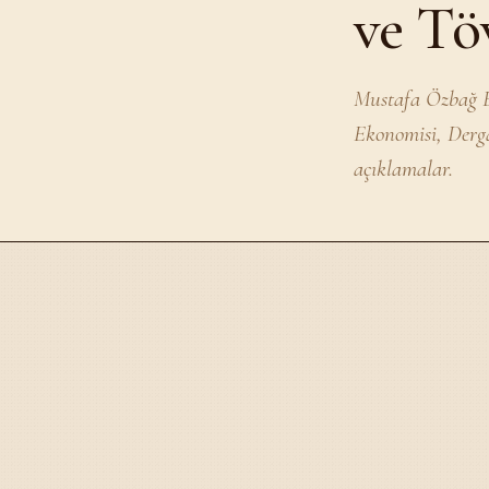
ve Tö
Mustafa Özbağ Ef
Ekonomisi, Derg
açıklamalar.