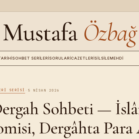
Mustafa
Özbağ
TARIHI
SOHBET SERILERI
SORULAR
İCAZETLERI
SILSILE
MEHDI
ERI SERISI
·
5 NISAN 2026
Dergah Sohbeti — İsl
misi, Dergâhta Para