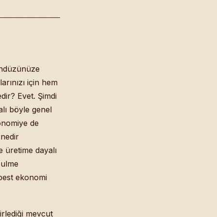
gündüzünüze
larınızı için hem
dir? Evet. Şimdi
lı böyle genel
konomiye de
 nedir
e üretime dayalı
Zulme
rbest ekonomi
irlediği mevcut