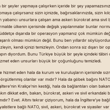
a bir şeyler yapmaya çalışırken içeride bir şey yapamazsınız
pmaya çalışırsanız sizin içinizde, bağırsaklarınızda, sizin kı
an yabancı unsurlara çalışan ama askeri bürokrat ama sivil
rmalde ülkenin içerisinde değişik yapılanmalar bunlar norma
üddetçe dışarıda bir operasyon yapmanız çok mümkün deği
aşarılı olması mümkün değil. Bunu ben yıllardır söylüyordu
mizleyin, kendi içinizi temizleyin. Ondan sonra siz dışarı bir 
ın diyordum. Bunu Türkiye büyük bir şeyle içindeki tâbiri 
zmet eden unsurları büyük bir çoğunluğunu temizledi.
 hizmet eden hala da kurum ve kuruluşların içerisinde sızm
e örgütlenmiş olanlar var mıdır? Hala da göbek bağını NATO
ltere’nin Kraliçe’nin kestiği, hala da bağlantıları olan baka
ın dikkat edin, bakan, bürokrat, askeri ve sivil erkandaki b
mıdır? Evet. Altını tekrar çiziyorum, hala da İngiltere’ye ba
alistlere bağlı NATO, sivil, askeri, bürokrat ve siyasiler va