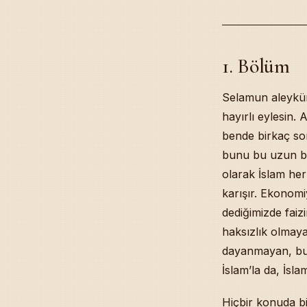
1. Bölüm
Selamun aleyküm
hayırlı eylesin. 
bende birkaç sor
bunu bu uzun bi
olarak İslam her
karışır. Ekonomi
dediğimizde faiz
haksızlık olmay
dayanmayan, bug
İslam’la da, İslam
Hiçbir konuda bi