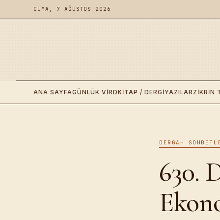
CUMA, 7 AĞUSTOS 2026
ANA SAYFA
GÜNLÜK VIRD
KITAP / DERGI
YAZILAR
ZIKRIN 
DERGAH SOHBETL
630. 
Ekono