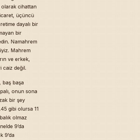
 olarak cihattan
ticaret, üçüncü
retime dayalı bir
mayan bir
l edin. Namahrem
eliyiz. Mahrem
rın ve erkek,
 caiz değil.
k, baş başa
apalı, onun sona
zak bir şey
45 gibi olursa 11
abalık olmaz
nelde 9’da
ak 9’da