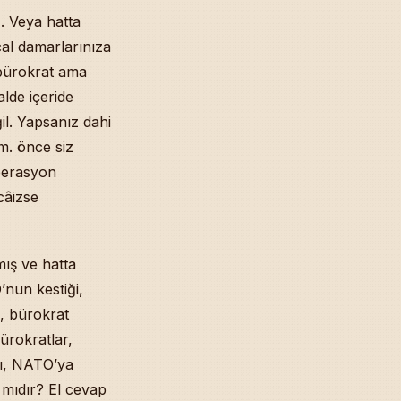
. Veya hatta
lcal damarlarınıza
 bürokrat ama
lde içeride
l. Yapsanız dahi
m. önce siz
operasyon
câizse
ış ve hatta
’nun kestiği,
n, bürokrat
ürokratlar,
ğlı, NATO’ya
r mıdır? El cevap