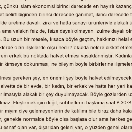
 çünkü İslam ekonomisi birinci derecede en hayırlı kazanç
t belirtildiğinden birinci derecede ganimet, ikinci derecede 
e üretime dayalı, zirai ve hatta sanayi ürünleriyle alakalı ü
ama velakin faiz de, faize dayalı olmayan, zulme dayalı ol
. Bu uzun bir mesele, kısaca böyle geçtim, hakkınızı hela
lerde olan ilişkilerde ölçü nedir? okulda nelere dikkat etm
em erkek bu noktada halvet etmesi yasaklanmıştır. Kadınla
 kimseye dokunması, ne bileyim böyle birbirlerine ilişmeleri
edilmesi gereken şey, en önemli şey böyle halvet edilmeyece
lvette de bir evde, bir kadın, bir erkek ve hatta her yeri k
ırılmasıyla alakalı bir şey duyulmayacak. Böyle gözlerden u
lmaz. Eleştirmek için değil, sohbetlerin başlama saat 8.30-8.
şir miyim diye gelemeyenlerin de katılımı bile biraz daha kal
, genelde normalde böyle olsa başlasa olur ama herkes ge
 esnaf olan var, dışarıdan geleni var, o yüzden genel olar