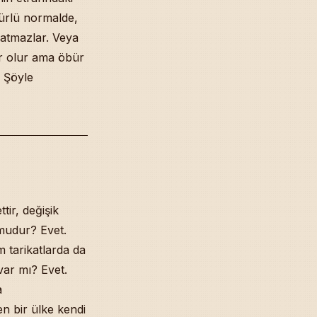
türlü normalde,
satmazlar. Veya
ar olur ama öbür
 Şöyle
tir, değişik
mudur? Evet.
 tarikatlarda da
var mı? Evet.
a
n bir ülke kendi