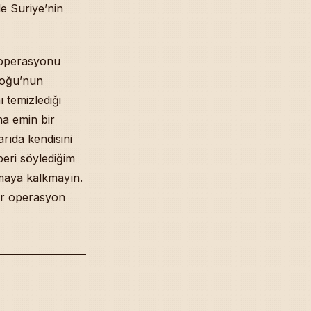
le Suriye’nin
 operasyonu
Doğu’nun
 temizlediği
ha emin bir
arıda kendisini
eri söylediğim
pmaya kalkmayın.
bir operasyon