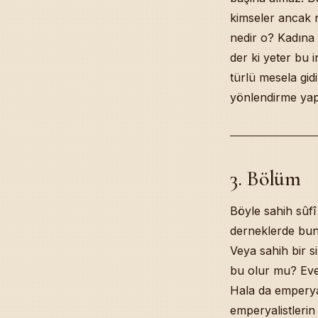
kimseler ancak n
nedir o? Kadına
der ki yeter bu 
türlü mesela gi
yönlendirme yap
3. Bölüm
Böyle sahih sûfî
derneklerde bun
Veya sahih bir s
bu olur mu? Evet
Hala da emperyal
emperyalistlerin