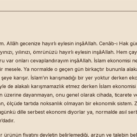
. Allâh gecenize hayırlı eylesin inşâAllah. Cenâb-ı Hak 
Ayınızı, yılınızı, ömrünüzü hayırlı eylesin inşâAllah. Hem çay
u var onları cevaplandırayım inşâAllah. İslam ekonomisi ne
r mesele. Ya normalde o geçen gün birkaçtır bununla alaka
 şeye karışır. İslam’ın karışmadığı bir yer yoktur derken e
yle de alakalı karışmamazlık etmez derken İslam ekonomisi
in üzerine dayanmayan, onu genel olarak cihada, ticarete v
an, ölçüde tartıda noksanlık olmayan bir ekonomik sistem. 
ünkü dille serbest ekonomi diyorlar ya, normalde asıl se
’dadır.
r ürünün fiyatını devletin belirlemediği, arzun ve talebin bel