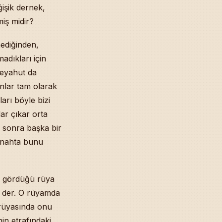
ğişik dernek,
miş midir?
ediğinden,
adıkları için
veyahut da
nlar tam olarak
arı böyle bizi
ar çıkar orta
l sonra başka bir
cenahta bunu
in gördüğü rüya
a der. O rüyamda
 rüyasında onu
n etrafındaki