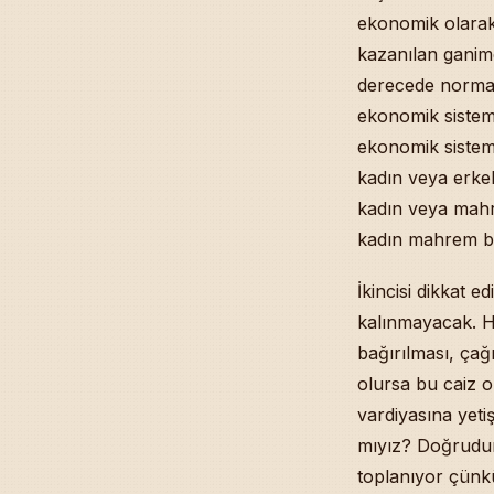
ekonomik olarak,
kazanılan ganime
derecede normald
ekonomik sistem 
ekonomik sistem
kadın veya erkek
kadın veya mahr
kadın mahrem bir
İkincisi dikkat 
kalınmayacak. Ha
bağırılması, çağ
olursa bu caiz o
vardiyasına yeti
mıyız? Doğrudur
toplanıyor çünkü