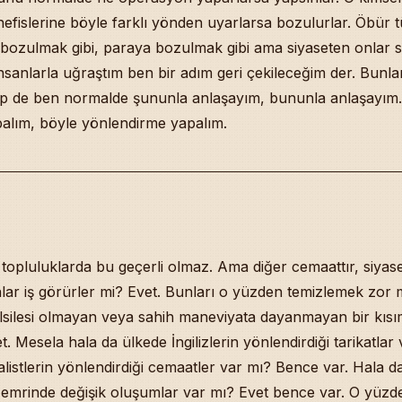
efislerine böyle farklı yönden uyarlarsa bozulurlar. Öbür 
 bozulmak gibi, paraya bozulmak gibi ama siyaseten onlar 
insanlarla uğraştım ben bir adım geri çekileceğim der. Bunl
dip de ben normalde şununla anlaşayım, bununla anlaşayım.
alım, böyle yönlendirme yapalım.
 topluluklarda bu geçerli olmaz. Ama diğer cemaattır, siyaset
lar iş görürler mi? Evet. Bunları o yüzden temizlemek zor 
ilsilesi olmayan veya sahih maneviyata dayanmayan bir kısım
. Mesela hala da ülkede İngilizlerin yönlendirdiği tarikatlar 
istlerin yönlendirdiği cemaatler var mı? Bence var. Hala d
 emrinde değişik oluşumlar var mı? Evet bence var. O yüzde