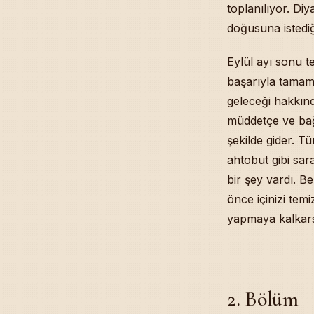
toplanılıyor. Diy
doğusuna istedi
Eylül ayı sonu 
başarıyla tamam
geleceği hakkınd
müddetçe ve bağı
şekilde gider. T
ahtobut gibi sar
bir şey vardı. 
önce içinizi tem
yapmaya kalkars
2. Bölüm