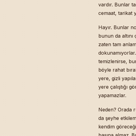
vardır. Bunlar t
cemaat, tarikat 
Hayır. Bunlar n
bunun da altını 
zaten tam anlam
dokunamıyorlar.
temizlenirse, bu
böyle rahat bıra
yere, gizli yapı
yere çalıştığı g
yapamazlar.
Neden? Orada rü
da şeyhe etkile
kendim göreceği
başına almaz. B