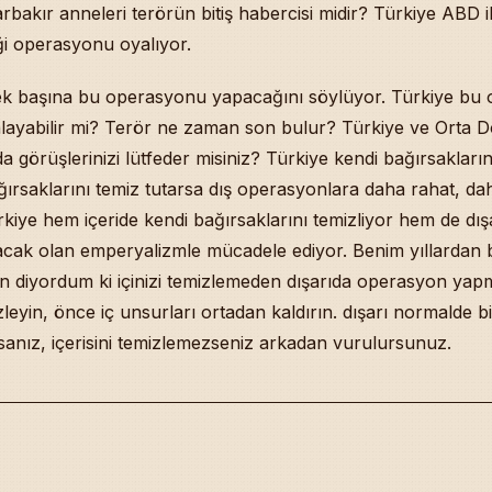
arbakır anneleri terörün bitiş habercisi midir? Türkiye ABD i
ği operasyonu oyalıyor.
tek başına bu operasyonu yapacağını söylüyor. Türkiye bu
layabilir mi? Terör ne zaman son bulur? Türkiye ve Orta 
a görüşlerinizi lütfeder misiniz? Türkiye kendi bağırsaklarını
rsaklarını temiz tutarsa dış operasyonlara daha rahat, da
ürkiye hem içeride kendi bağırsaklarını temizliyor hem de dış
acak olan emperyalizmle mücadele ediyor. Benim yıllardan b
Ben diyordum ki içinizi temizlemeden dışarıda operasyon ya
izleyin, önce iç unsurları ortadan kaldırın. dışarı normalde 
anız, içerisini temizlemezseniz arkadan vurulursunuz.