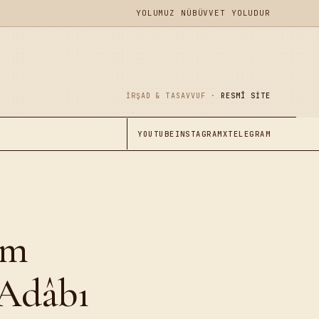
YOLUMUZ NÜBÜVVET YOLUDUR
İRŞAD & TASAVVUF ·
RESMÎ SITE
YOUTUBE
INSTAGRAM
X
TELEGRAM
âm
 Adâbı