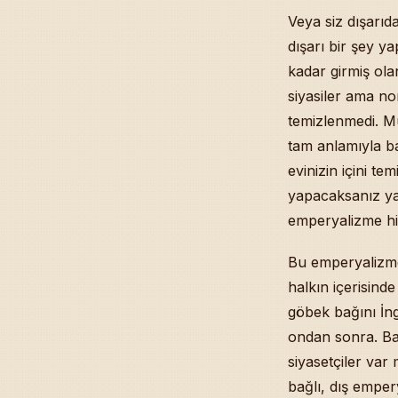
Veya siz dışarıd
dışarı bir şey ya
kadar girmiş ol
siyasiler ama no
temizlenmedi. M
tam anlamıyla b
evinizin içini te
yapacaksanız yap
emperyalizme hi
Bu emperyalizme
halkın içerisind
göbek bağını İngi
ondan sonra. Bak
siyasetçiler var 
bağlı, dış empery