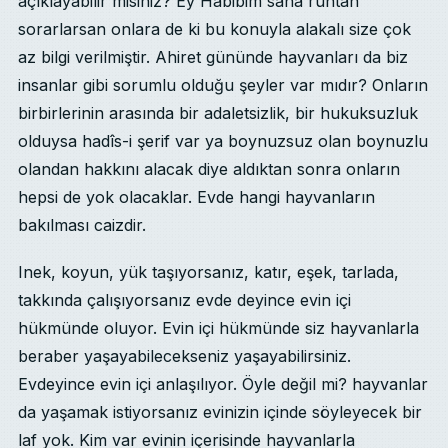
açıklayabilir misiniz? Ey Habibim sana ruhtan
sorarlarsan onlara de ki bu konuyla alakalı size çok
az bilgi verilmiştir. Ahiret gününde hayvanları da biz
insanlar gibi sorumlu olduğu şeyler var mıdır? Onların
birbirlerinin arasında bir adaletsizlik, bir hukuksuzluk
olduysa hadîs-i şerif var ya boynuzsuz olan boynuzlu
olandan hakkını alacak diye aldıktan sonra onların
hepsi de yok olacaklar. Evde hangi hayvanların
bakılması caizdir.
Inek, koyun, yük taşıyorsanız, katır, eşek, tarlada,
takkında çalışıyorsanız evde deyince evin içi
hükmünde oluyor. Evin içi hükmünde siz hayvanlarla
beraber yaşayabilecekseniz yaşayabilirsiniz.
Evdeyince evin içi anlaşılıyor. Öyle değil mi? hayvanlar
da yaşamak istiyorsanız evinizin içinde söyleyecek bir
laf yok. Kim var evinin içerisinde hayvanlarla