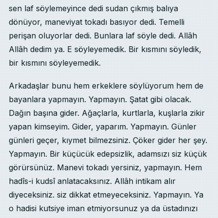
sen laf söylemeyince dedi sudan çıkmış balıya
dönüyor, maneviyat tokadı basıyor dedi. Temelli
perişan oluyorlar dedi. Bunlara laf söyle dedi. Allâh
Allâh dedim ya. E söyleyemedik. Bir kısmını söyledik,
bir kısmını söyleyemedik.
Arkadaşlar bunu hem erkeklere söylüyorum hem de
bayanlara yapmayın. Yapmayın. Şatat gibi olacak.
Dağın başına gider. Ağaçlarla, kurtlarla, kuşlarla zikir
yapan kimseyim. Gider, yaparım. Yapmayın. Günler
günleri geçer, kıymet bilmezsiniz. Çöker gider her şey.
Yapmayın. Bir küçücük edepsizlik, adamsızı siz küçük
görürsünüz. Manevi tokadı yersiniz, yapmayın. Hem
hadîs-i kudsî anlatacaksınız. Allâh intikam alır
diyeceksiniz. siz dikkat etmeyeceksiniz. Yapmayın. Ya
o hadisi kutsiye iman etmiyorsunuz ya da üstadınızı