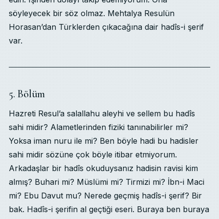
söyleyecek bir söz olmaz. Mehtalya Resulün
Horasan’dan Türklerden çıkacağına dair hadîs-i şerif
var.
5. Bölüm
Hazreti Resul’a salallahu aleyhi ve sellem bu hadîs
sahi midir? Alametlerinden fiziki tanınabilirler mi?
Yoksa iman nuru ile mi? Ben böyle hadi bu hadisler
sahi midir sözüne çok böyle itibar etmiyorum.
Arkadaşlar bir hadîs okuduysanız hadisin ravisi kim
almış? Buhari mi? Müslümi mi? Tirmizi mi? İbn-i Maci
mi? Ebu Davut mu? Nerede geçmiş hadîs-i şerif? Bir
bak. Hadîs-i şerifin al geçtiği eseri. Buraya ben buraya