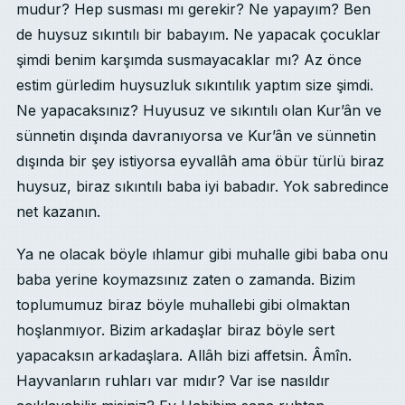
mudur? Hep susması mı gerekir? Ne yapayım? Ben
de huysuz sıkıntılı bir babayım. Ne yapacak çocuklar
şimdi benim karşımda susmayacaklar mı? Az önce
estim gürledim huysuzluk sıkıntılık yaptım size şimdi.
Ne yapacaksınız? Huyusuz ve sıkıntılı olan Kur’ân ve
sünnetin dışında davranıyorsa ve Kur’ân ve sünnetin
dışında bir şey istiyorsa eyvallâh ama öbür türlü biraz
huysuz, biraz sıkıntılı baba iyi babadır. Yok sabredince
net kazanın.
Ya ne olacak böyle ıhlamur gibi muhalle gibi baba onu
baba yerine koymazsınız zaten o zamanda. Bizim
toplumumuz biraz böyle muhallebi gibi olmaktan
hoşlanmıyor. Bizim arkadaşlar biraz böyle sert
yapacaksın arkadaşlara. Allâh bizi affetsin. Âmîn.
Hayvanların ruhları var mıdır? Var ise nasıldır