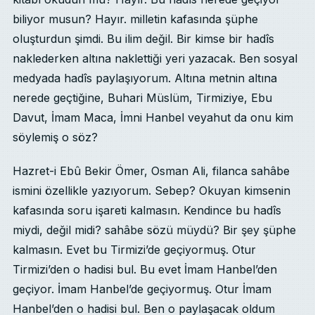
biliyor musun? Hayır. milletin kafasında şüphe
oluşturdun şimdi. Bu ilim değil. Bir kimse bir hadîs
naklederken altına naklettiği yeri yazacak. Ben sosyal
medyada hadîs paylaşıyorum. Altına metnin altına
nerede geçtiğine, Buhari Müslüm, Tirmiziye, Ebu
Davut, İmam Maca, İmni Hanbel veyahut da onu kim
söylemiş o söz?
Hazret-i Ebû Bekir Ömer, Osman Ali, filanca sahâbe
ismini özellikle yazıyorum. Sebep? Okuyan kimsenin
kafasında soru işareti kalmasın. Kendince bu hadîs
miydi, değil midi? sahâbe sözü müydü? Bir şey şüphe
kalmasın. Evet bu Tirmizi’de geçiyormuş. Otur
Tirmizi’den o hadisi bul. Bu evet İmam Hanbel’den
geçiyor. İmam Hanbel’de geçiyormuş. Otur İmam
Hanbel’den o hadisi bul. Ben o paylaşacak oldum