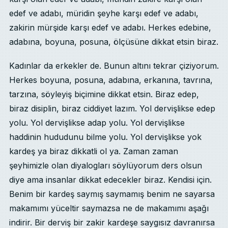
edef ve adabı, müridin şeyhe karşı edef ve adabı,
zakirin mürşide karşı edef ve adabı. Herkes edebine,
adabına, boyuna, posuna, ölçüsüne dikkat etsin biraz.
Kadınlar da erkekler de. Bunun altını tekrar çiziyorum.
Herkes boyuna, posuna, adabına, erkanına, tavrına,
tarzına, söyleyiş biçimine dikkat etsin. Biraz edep,
biraz disiplin, biraz ciddiyet lazım. Yol dervişlikse edep
yolu. Yol dervişlikse adap yolu. Yol dervişlikse
haddinin hududunu bilme yolu. Yol dervişlikse yok
kardeş ya biraz dikkatli ol ya. Zaman zaman
şeyhimizle olan diyalogları söylüyorum ders olsun
diye ama insanlar dikkat edecekler biraz. Kendisi için.
Benim bir kardeş saymış saymamış benim ne sayarsa
makamımı yüceltir saymazsa ne de makamımı aşağı
indirir. Bir derviş bir zakir kardeşe saygısız davranırsa