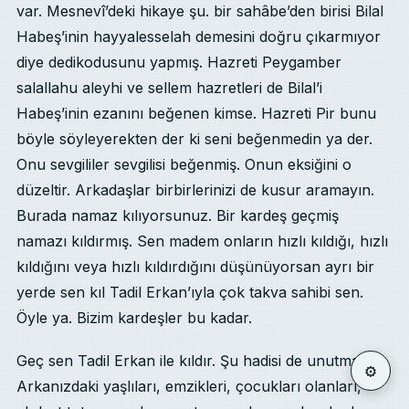
var. Mesnevî’deki hikaye şu. bir sahâbe’den birisi Bilal
Habeş’inin hayyalesselah demesini doğru çıkarmıyor
diye dedikodusunu yapmış. Hazreti Peygamber
salallahu aleyhi ve sellem hazretleri de Bilal’i
Habeş’inin ezanını beğenen kimse. Hazreti Pir bunu
böyle söyleyerekten der ki seni beğenmedin ya der.
Onu sevgililer sevgilisi beğenmiş. Onun eksiğini o
düzeltir. Arkadaşlar birbirlerinizi de kusur aramayın.
Burada namaz kılıyorsunuz. Bir kardeş geçmiş
namazı kıldırmış. Sen madem onların hızlı kıldığı, hızlı
kıldığını veya hızlı kıldırdığını düşünüyorsan ayrı bir
yerde sen kıl Tadil Erkan’ıyla çok takva sahibi sen.
Öyle ya. Bizim kardeşler bu kadar.
Geç sen Tadil Erkan ile kıldır. Şu hadisi de unutmayın.
⚙
Arkanızdaki yaşlıları, emzikleri, çocukları olanları,