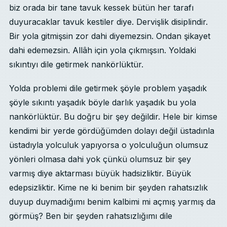
biz orada bir tane tavuk kessek bütün her tarafı
duyuracaklar tavuk kestiler diye. Dervişlik disiplindir.
Bir yola gitmişsin zor dahi diyemezsin. Ondan şikayet
dahi edemezsin. Allâh için yola çıkmışsın. Yoldaki
sıkıntıyı dile getirmek nankörlüktür.
Yolda problemi dile getirmek şöyle problem yaşadık
şöyle sıkıntı yaşadık böyle darlık yaşadık bu yola
nankörlüktür. Bu doğru bir şey değildir. Hele bir kimse
kendimi bir yerde gördüğümden dolayı değil üstadınla
üstadıyla yolculuk yapıyorsa o yolculuğun olumsuz
yönleri olmasa dahi yok çünkü olumsuz bir şey
varmış diye aktarması büyük hadsizliktir. Büyük
edepsizliktir. Kime ne ki benim bir şeyden rahatsızlık
duyup duymadığımı benim kalbimi mi açmış yarmış da
görmüş? Ben bir şeyden rahatsızlığımı dile