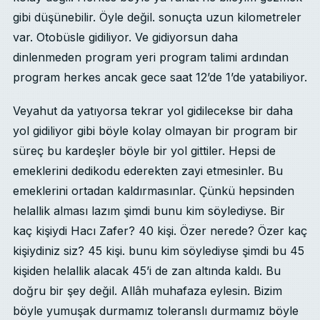
gibi düşünebilir. Öyle değil. sonuçta uzun kilometreler
var. Otobüsle gidiliyor. Ve gidiyorsun daha
dinlenmeden program yeri program talimi ardından
program herkes ancak gece saat 12’de 1’de yatabiliyor.
Veyahut da yatıyorsa tekrar yol gidilecekse bir daha
yol gidiliyor gibi böyle kolay olmayan bir program bir
süreç bu kardeşler böyle bir yol gittiler. Hepsi de
emeklerini dedikodu ederekten zayi etmesinler. Bu
emeklerini ortadan kaldırmasınlar. Çünkü hepsinden
helallik alması lazım şimdi bunu kim söylediyse. Bir
kaç kişiydi Hacı Zafer? 40 kişi. Özer nerede? Özer kaç
kişiydiniz siz? 45 kişi. bunu kim söylediyse şimdi bu 45
kişiden helallik alacak 45’i de zan altında kaldı. Bu
doğru bir şey değil. Allâh muhafaza eylesin. Bizim
böyle yumuşak durmamız toleranslı durmamız böyle