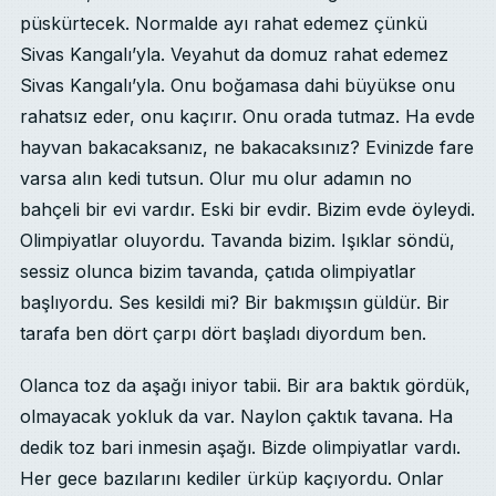
püskürtecek. Normalde ayı rahat edemez çünkü
Sivas Kangalı’yla. Veyahut da domuz rahat edemez
Sivas Kangalı’yla. Onu boğamasa dahi büyükse onu
rahatsız eder, onu kaçırır. Onu orada tutmaz. Ha evde
hayvan bakacaksanız, ne bakacaksınız? Evinizde fare
varsa alın kedi tutsun. Olur mu olur adamın no
bahçeli bir evi vardır. Eski bir evdir. Bizim evde öyleydi.
Olimpiyatlar oluyordu. Tavanda bizim. Işıklar söndü,
sessiz olunca bizim tavanda, çatıda olimpiyatlar
başlıyordu. Ses kesildi mi? Bir bakmışsın güldür. Bir
tarafa ben dört çarpı dört başladı diyordum ben.
Olanca toz da aşağı iniyor tabii. Bir ara baktık gördük,
olmayacak yokluk da var. Naylon çaktık tavana. Ha
dedik toz bari inmesin aşağı. Bizde olimpiyatlar vardı.
Her gece bazılarını kediler ürküp kaçıyordu. Onlar