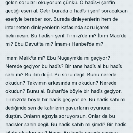
gelen soruları okuyorum çünkü. O hadîs-i şerifin
geçtiği eseri al. Getir burada o hadîs-i şerif soracaksan
eseriyle beraber sor. Burada dinleyenlerin hem de
internetten dinleyenlerin kafasında soru işareti
belirmesin. Bu hadîs-i şerif Tirmizi’de mi? İbn-i Maci’de
mi? Ebu Davut’ta mı? İmam-ı Hanbel’de mi?
İmam Malik’te mi? Ebu Nugaym’da mı geçiyor?
Nerede geçiyor bu hadîs? Bir tane hadîs al bu hadîs
sahi mi? Bu ilim değil. Bu soru değil. Bunu nerede
okudun? Takvimin arkasında mı okudun? Nerede
okudun? Bunu al. Buhari’de böyle bir hadîs geçiyor.
Tirmizi’de böyle bir hadîs geçiyor de. Bu hadîs sahi mi
dediğinde sen de kafirlerin gavurların oyununa
düştün. Onların ağzıyla soruyorsun. Onlar da bu
hadisler sahih değil. Bu hadîs sahih mi şimdi? Bir hadîs
kitabı okudun mu? Hayır. Bu hadîs nerede geçiyor