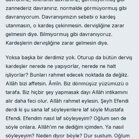
zannederiz davranırız. normalde görmüyormuş gibi
davranıyorum. Davranışımızın sebebi o kardeş
utanmasın, o kardeş çekinmesin. dervişliğine zarar
gelmesin diye. Bilmiyormuş gibi davranıyoruz.
Kardeşlerin dervişliğine zarar gelmesin diye.
Yoksa başka bir derdimiz yok. Oturup da bütün derviş
kardeşler nerede ne yapıyorlar, nerede ne halt
işliyorlar? Bunları rahmet edecek noktada da değiliz.
Allâh bizi affetsin. Âmîn. Biz dönmüşüz yüzümüzü o
tarafa. Biz hiçbir şey yapmasak dayı Allâh intikamını
alır daha feci olur. Allâh rahmet eylesin. Şeyh Efendi
derdi ki şu sana laf söyleyenlere laf söyle Mustafa
Efendi. Efendim nasıl laf söyleyeyim? Oğlum sen de
söyle onlara. Allâh’ım ne dediğim içimden. Ya nasıl
söyleyeyim? Neden diyor böyle? Dur sustum. Oğlum