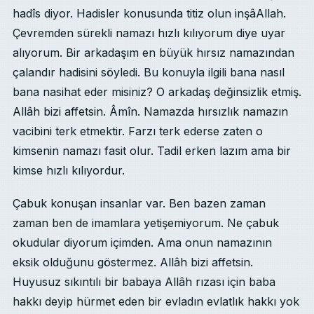
hadîs diyor. Hadisler konusunda titiz olun inşâAllah.
Çevremden sürekli namazı hızlı kılıyorum diye uyar
alıyorum. Bir arkadaşım en büyük hırsız namazından
çalandır hadisini söyledi. Bu konuyla ilgili bana nasıl
bana nasihat eder misiniz? O arkadaş değinsizlik etmiş.
Allâh bizi affetsin. Âmîn. Namazda hırsızlık namazın
vacibini terk etmektir. Farzı terk ederse zaten o
kimsenin namazı fasit olur. Tadil erken lazım ama bir
kimse hızlı kılıyordur.
Çabuk konuşan insanlar var. Ben bazen zaman
zaman ben de imamlara yetişemiyorum. Ne çabuk
okudular diyorum içimden. Ama onun namazının
eksik olduğunu göstermez. Allâh bizi affetsin.
Huyusuz sıkıntılı bir babaya Allâh rızası için baba
hakkı deyip hürmet eden bir evladın evlatlık hakkı yok