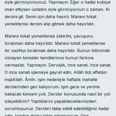
öyle görmüyorsunuz. Yapmayın. Eğer o hadisi kutsiye
iman ettiysen üstadını öyle görmüyorsun o zaman. Al
dersini git. Senin için daha hayırlı. Manevi tokat
yemektense dersini alıp gitmek daha hayırlıdır.
Manevi tokat yemektense zakirlini, çavuşunu
bırakman daha hayırlıdır. Manevi tokat yemektense
bir vazifeyi bırakmak daha hayırlıdır. Bunun bilincinde
olmayan kimseler kendilerince bunun farkına
varmazlar. Yapmayın. Dervişlik, ince sanat. Ince sanat.
O ince sanatı işlemeye gayret edin. Allâh bizi affetsin
inşâAllah. Âmîn. Işim nedeniyle haftalık mahalle
derslerinden geri kalıyorum. Işim gece ve yerime
bakacak kimsem yok. Dersler konusunda nasıl bir yol
izleyebilirim? Yaptıklarını yapabileceklerinizden
sorumlusunuz. Dersleri takip edildi edebildiğiniz kadar
edin. Işinden dolayı takip edemiyorum. Ona