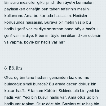
Bir sürü mealciler çıktı şimdi. Ben âyet-i kerimeleri
paylaşırken örneğin ben taberi tefsirinin mealini
kullanırım. Ama bu konuda hassasım. Hadisler
konusunda hassasım. Buraya bir metin yazıp bu
hadîs-i şerif var mı diye sorarsan bana böyle hadîs-i
şerif var mı diye. E benim tüylerimi diken diken edersin
ya yapma. böyle bir hadîs var mı?
6. Bölüm
Otuz üç bin tane hadisin içerisinden biz onu mu
bulacağız şimdi burada? Bu arada geçen dokuz bin
kusur hadîs. E tamam Kütüb-i Siddede altı bin yedi bin
hadîs var. Yedi bin kusur hadîs var. Ama otuz üç bin
hadîs var toplam. Otuz dört bin. Bazıları otuz beş bin