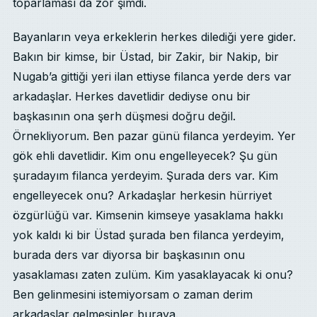
toparlaması da zor şimdi.
Bayanların veya erkeklerin herkes dilediği yere gider.
Bakın bir kimse, bir Üstad, bir Zakir, bir Nakip, bir
Nugab’a gittiği yeri ilan ettiyse filanca yerde ders var
arkadaşlar. Herkes davetlidir dediyse onu bir
başkasının ona şerh düşmesi doğru değil.
Örnekliyorum. Ben pazar günü filanca yerdeyim. Yer
gök ehli davetlidir. Kim onu engelleyecek? Şu gün
şuradayım filanca yerdeyim. Şurada ders var. Kim
engelleyecek onu? Arkadaşlar herkesin hürriyet
özgürlüğü var. Kimsenin kimseye yasaklama hakkı
yok kaldı ki bir Üstad şurada ben filanca yerdeyim,
burada ders var diyorsa bir başkasının onu
yasaklaması zaten zulüm. Kim yasaklayacak ki onu?
Ben gelinmesini istemiyorsam o zaman derim
arkadaşlar gelmesinler buraya.