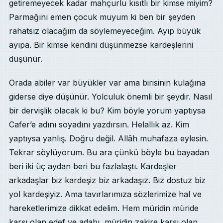
getiremeyecek kadar mahçurlu kısıtlı bir kimse miyim?
Parmağını emen çocuk muyum ki ben bir şeyden
rahatsız olacağım da söylemeyeceğim. Ayıp büyük
ayıpa. Bir kimse kendini düşünmezse kardeşlerini
düşünür.
Orada abiler var büyükler var ama birisinin kulağına
giderse diye düşünür. Yolculuk önemli bir şeydir. Nasıl
bir dervişlik olacak ki bu? Kim böyle yorum yaptıysa
Cafer’e adını soyadını yazdırsın. Helallık az. Kim
yaptıysa yanlış. Doğru değil. Allâh muhafaza eylesin.
Tekrar söylüyorum. Bu ara çünkü böyle bu bayadan
beri iki üç aydan beri bu fazlalaştı. Kardeşler
arkadaşlar biz kardeşiz biz arkadaşız. Biz dostuz biz
yol kardeşiyiz. Ama tavırlarımıza sözlerimize hal ve
hareketlerimize dikkat edelim. Hem müridin müride
karşı olan edef ve adabı, müridin zakire karşı olan