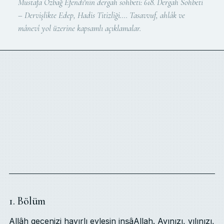
Mustafa Özbağ Efendi'nin dergah sohbeti: 618. Dergah Sohbeti
– Dervişlikte Edep, Hadis Titizliği…. Tasavvuf, ahlâk ve
mânevî yol üzerine kapsamlı açıklamalar.
1. Bölüm
Allâh gecenizi hayırlı eylesin inşâAllah. Ayınızı, yılınızı,