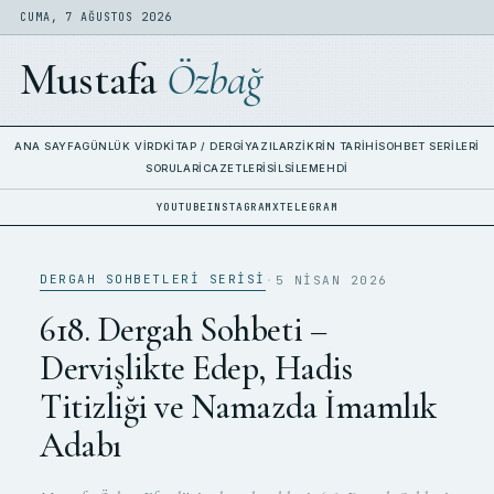
CUMA, 7 AĞUSTOS 2026
Mustafa
Özbağ
ANA SAYFA
GÜNLÜK VIRD
KITAP / DERGI
YAZILAR
ZIKRIN TARIHI
SOHBET SERILERI
SORULAR
İCAZETLERI
SILSILE
MEHDI
YOUTUBE
INSTAGRAM
X
TELEGRAM
DERGAH SOHBETLERI SERISI
·
5 NISAN 2026
618. Dergah Sohbeti –
Dervişlikte Edep, Hadis
Titizliği ve Namazda İmamlık
Adabı