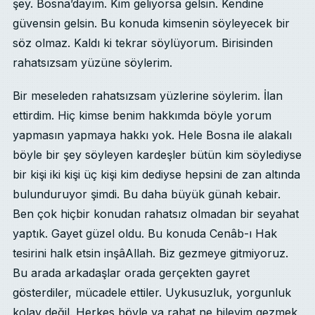
şey. Bosna’dayım. Kim geliyorsa gelsin. Kendine
güvensin gelsin. Bu konuda kimsenin söyleyecek bir
söz olmaz. Kaldı ki tekrar söylüyorum. Birisinden
rahatsızsam yüzüne söylerim.
Bir meseleden rahatsızsam yüzlerine söylerim. İlan
ettirdim. Hiç kimse benim hakkımda böyle yorum
yapmasın yapmaya hakkı yok. Hele Bosna ile alakalı
böyle bir şey söyleyen kardeşler bütün kim söylediyse
bir kişi iki kişi üç kişi kim dediyse hepsini de zan altında
bulunduruyor şimdi. Bu daha büyük günah kebair.
Ben çok hiçbir konudan rahatsız olmadan bir seyahat
yaptık. Gayet güzel oldu. Bu konuda Cenâb-ı Hak
tesirini halk etsin inşâAllah. Biz gezmeye gitmiyoruz.
Bu arada arkadaşlar orada gerçekten gayret
gösterdiler, mücadele ettiler. Uykusuzluk, yorgunluk
kolay değil. Herkes böyle ya rahat ne bileyim gezmek