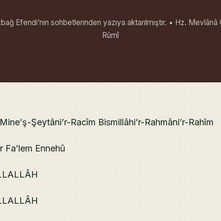
ağ Efendi’nin sohbetlerinden yazıya aktarılmıştır. • Hz. Mevlânâ 
Rûmî
 Mine’ş-Şeytâni’r-Racîm Bismillâhi’r-Rahmâni’r-Rahîm
kr Fa’lem Ennehû
İLLALLÂH
İLLALLÂH