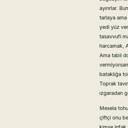
ayırırlar. B
tarlaya ama b
yedi yüz ve
tasavvufi m
harcamak, A
Ama tabii d
vermiyorsan 
bataklığa to
Toprak tavın
ızgaradan ge
Mesela tohu
çiftçi onu b
kimse infak 