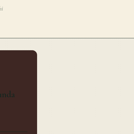
hi
kında