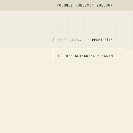
YOLUMUZ NÜBÜVVET YOLUDUR
İRŞAD & TASAVVUF ·
RESMÎ SITE
YOUTUBE
INSTAGRAM
X
TELEGRAM