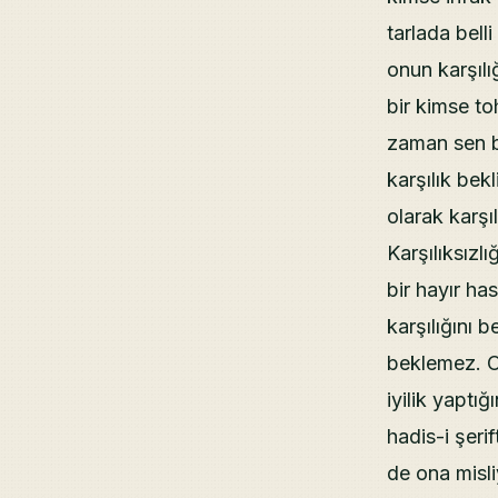
tarlada bell
onun karşılı
bir kimse t
zaman sen bi
karşılık bekl
olarak karşı
Karşılıksızl
bir hayır ha
karşılığını 
beklemez. O
iyilik yaptı
hadis-i şeri
de ona misli