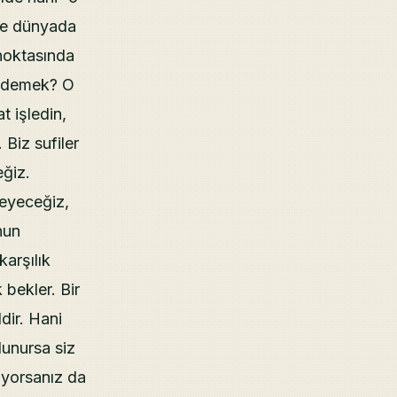
 ve dünyada
 noktasında
e demek? O
t işledin,
 Biz sufiler
eğiz.
emeyeceğiz,
nun
karşılık
bekler. Bir
dir. Hani
lunursa siz
iyorsanız da