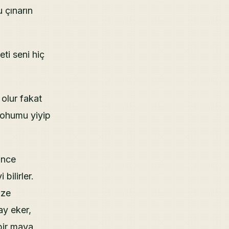
 çınarın
ti seni hiç
 olur fakat
 tohumu yiyip
ince
bilirler.
bze
ay eker,
bir maya