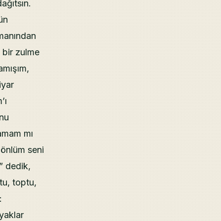
dağıtsın.
ün
imanından
 bir zulme
amışım,
iyar
’ı
unu
tamam mı
Gönlüm seni
” dedik,
tu, toptu,
:
yaklar