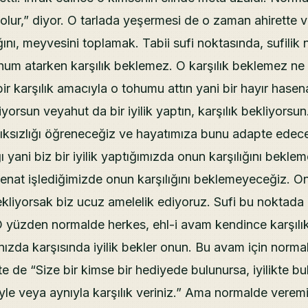
i olur,” diyor. O tarlada yeşermesi de o zaman ahirette
ğını, meyvesini toplamak. Tabii sufi noktasında, sufilik
ohum atarken karşılık beklemez. O karşılık beklemez n
r karşılık amacıyla o tohumu attın yani bir hayır hasena
iyorsun veyahut da bir iyilik yaptın, karşılık bekliyorsun.
lıksızlığı öğreneceğiz ve hayatımıza bunu adapte edec
ığı yani biz bir iyilik yaptığımızda onun karşılığını bekl
senat işlediğimizde onun karşılığını beklemeyeceğiz. O
bekliyorsak biz ucuz amelelik ediyoruz. Sufi bu noktada 
 yüzden normalde herkes, ehl-i avam kendince karşılık 
ğınızda karşısında iyilik bekler onun. Bu avam için normal
fte de “Size bir kimse bir hediyede bulunursa, iyilikte bu
yle veya aynıyla karşılık veriniz.” Ama normalde verem