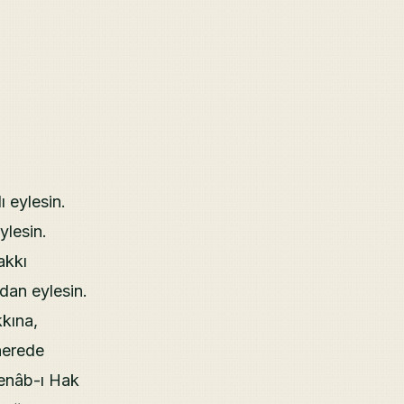
 eylesin.
ylesin.
akkı
ndan eylesin.
kına,
nerede
Cenâb-ı Hak