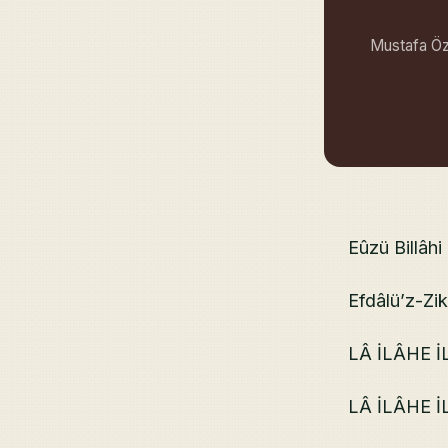
Mustafa Özb
Eûzü Billâhi
Efdâlü’z-Zi
LÂ İLÂHE 
LÂ İLÂHE 