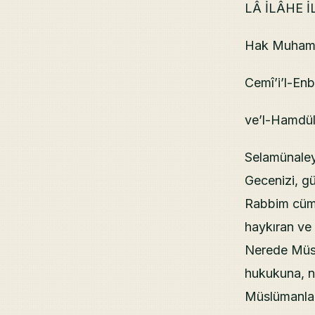
LÂ İLÂHE 
Hak Muhamm
Cemî’i’l-Enb
ve’l-Hamdüli
Selamünaleyk
Gecenizi, gü
Rabbim cüml
haykıran ve y
Nerede Müsl
hukukuna, n
Müslümanlar