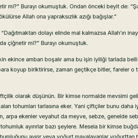
etir mi?” Burayı okumuştuk. Ondan önceki beyit de: “Şu
ökülürse Allah ona yapraksızlık azığı bağışlar.”
“Dağıtmaktan dolayı elinde mal kalmazsa Allah’ın inaye
nda çiğnetir mi?” Burayı okumuştuk.
in ekince ambarı boşalır ama bu işin iyiliği tarlada belli
a koyup biriktirirse, zaman geçtikçe bitler, fareler o
ftçilik olarak düşünün. Bir kimse normalde mevsimi gel
an tohumları tarlasına eker. Yani çiftçiler bunu daha iyi 
, arpa ekenler veyahut da meyve, sebze, genelde se
r tohumluk ayırırlar bazı şeylere. Mesela bir kimse buğd
humluğunu ayırır veya yoğurt mayalayanlar yoğurttan 