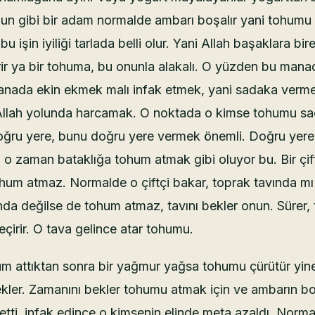
unun gibi bir adam normalde ambarı boşalır yani tohumu
u işin iyiliği tarlada belli olur. Yani Allah başaklara bire
rir ya bir tohuma, bu onunla alakalı. O yüzden bu mana
anada ekin ekmek malı infak etmek, yani sadaka vermek
llah yolunda harcamak. O noktada o kimse tohumu saç
oğru yere, bunu doğru yere vermek önemli. Doğru yere
o zaman bataklığa tohum atmak gibi oluyor bu. Bir çift
hum atmaz. Normalde o çiftçi bakar, toprak tavında mı
da değilse de tohum atmaz, tavını bekler onun. Sürer, t
çirir. O tava gelince atar tohumu.
m attıktan sonra bir yağmur yağsa tohumu çürütür yin
ekler. Zamanını bekler tohumu atmak için ve ambarın b
etti. infak edince o kimsenin elinde meta azaldı. Norma