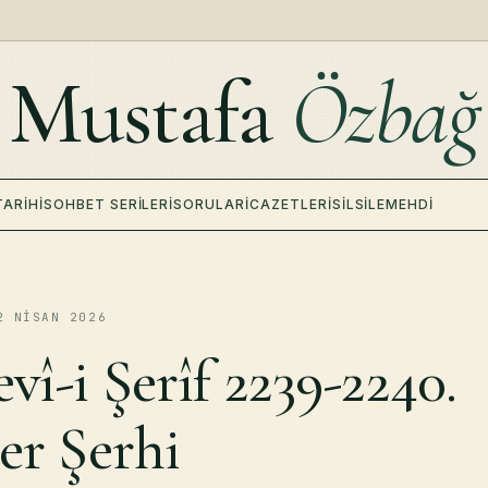
Mustafa
Özbağ
TARIHI
SOHBET SERILERI
SORULAR
İCAZETLERI
SILSILE
MEHDI
2 NISAN 2026
vî-i Şerîf 2239-2240.
er Şerhi