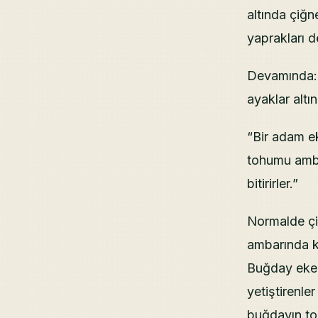
altında çiğn
yaprakları d
Devamında: 
ayaklar altı
“Bir adam ek
tohumu ambar
bitirirler.”
Normalde çi
ambarında kal
Buğday eken
yetiştirenle
buğdayın to