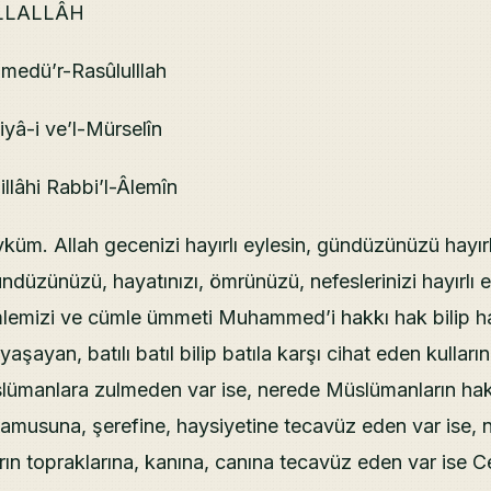
İLLALLÂH
edü’r-Rasûlulllah
iyâ-i ve’l-Mürselîn
llâhi Rabbi’l-Âlemîn
üm. Allah gecenizi hayırlı eylesin, gündüzünüzü hayırlı
ndüzünüzü, hayatınızı, ömrünüzü, nefeslerinizi hayırlı e
emizi ve cümle ümmeti Muhammed’i hakkı hak bilip h
aşayan, batılı batıl bilip batıla karşı cihat eden kulları
ümanlara zulmeden var ise, nerede Müslümanların hak
amusuna, şerefine, haysiyetine tecavüz eden var ise, 
ın topraklarına, kanına, canına tecavüz eden var ise 