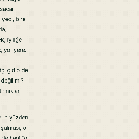
 saçar
 yedi, bire
da,
, iyiliğe
ıyor yere.
çi gidip de
 değil mi?
ırmıklar,
e, o yüzden
oşalması, o
lde hani “o