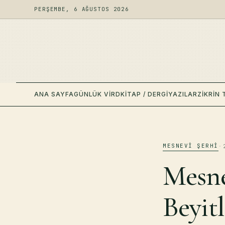
PERŞEMBE, 6 AĞUSTOS 2026
ANA SAYFA
GÜNLÜK VIRD
KITAP / DERGI
YAZILAR
ZIKRIN 
MESNEVI ŞERHI
·
Mesne
Beyitl