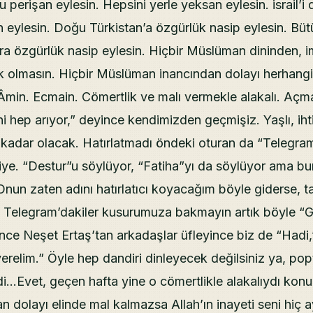
u perişan eylesin. Hepsini yerle yeksan eylesin. israil’i 
 eylesin. Doğu Türkistan’a özgürlük nasip eylesin. Büt
a özgürlük nasip eylesin. Hiçbir Müslüman dininden, 
ak olmasın. Hiçbir Müslüman inancından dolayı herhangi
Âmin. Ecmain. Cömertlik ve malı vermekle alakalı. Açm
 hep arıyor,” deyince kendimizden geçmişiz. Yaşlı, iht
kadar olacak. Hatırlatmadı öndeki oturan da “Telegram
iye. “Destur”u söylüyor, “Fatiha”yı da söylüyor ama b
Onun zaten adını hatırlatıcı koyacağım böyle giderse, 
. Telegram’dakiler kusurumuza bakmayın artık böyle “
ince Neşet Ertaş’tan arkadaşlar üfleyince biz de “Hadi,
tıverelim.” Öyle hep dandiri dinleyecek değilsiniz ya, pop
i…Evet, geçen hafta yine o cömertlikle alakalıydı konu
 dolayı elinde mal kalmazsa Allah’ın inayeti seni hiç a