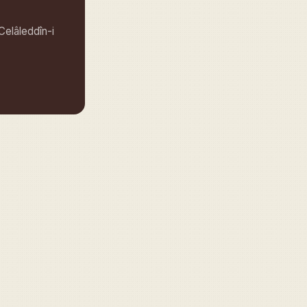
Celâleddîn-i