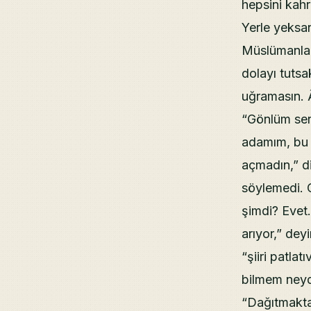
hepsini kahr
Yerle yeksan
Müslümanlar
dolayı tuts
uğramasın. 
“Gönlüm seni
adamım, bu 
açmadın,” d
söylemedi. 
şimdi? Evet
arıyor,” dey
“şiiri patla
bilmem neyd
“Dağıtmaktan