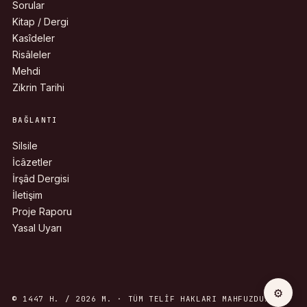
Sorular
Kitap / Dergi
Kasîdeler
Risâleler
Mehdi
Zikrin Tarihi
BAĞLANTI
Silsile
İcâzetler
İrşâd Dergisi
İletişim
Proje Raporu
Yasal Uyarı
⚙
© 1447 H. / 2026 M. · TÜM TELIF HAKLARI MAHFUZDUR.