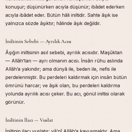
konuşur; düşünürken acıyla düşünür; ibâdet ederken
acıyla ibâdet eder. Bütün hâli iniltidir. Sahte âşık ise
yalnızca sözde âşıktır; hâlinde âşık değildir.
İniltinin Sebebi — Ayrılık Acısı
Âşığın iniltisinin asıl sebebi, ayrılık acısıdır. Maşûktan
— Allâh’tan — ayrı olmanın acısı. İnsân rûhu aslında
Allâh’a yakındır; ama dünyâ ile, beden ile, nefis ile
perdelenmiştir. Bu perdeleri kaldırmak için insân bütün
ömrünü harcar; ve âşık olan, bu perdeleri kaldırma
yolunda ayrılık acısı çeker. Bu acı, gönül iniltisi olarak
görünür.
İniltinin İlacı — Vuslat
İniltinin ilacı vuslatır; yâ’nî Allâh’a kavuşmaktır. Ama