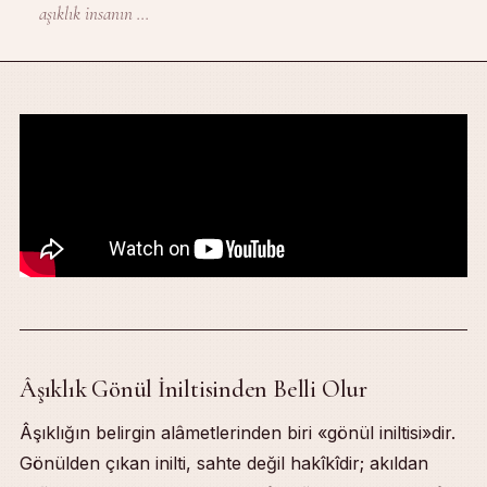
aşıklık insanın ...
Âşıklık Gönül İniltisinden Belli Olur
Table of Contents
Âşıklık Gönül İniltisinden Belli Olur
Âşıklığın belirgin alâmetlerinden biri «gönül iniltisi»dir.
Gönül İniltisi Nedir? — Kalbin İçinden Gelen Yakarış
Gönülden çıkan inilti, sahte değil hakîkîdir; akıldan
Ney Sembolü — Mevlânâ’nın İniltinin Mecâzı