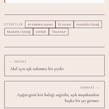
el-bakara suresi
lâ suresi
mustafa özbağ
ETIKETLER
Mustafa Özbağ
sohbet
Tasavvuf
← ÖNCEKI
Akıl için aşk anlamsız bir şeydir
SONRAKI →
Aşığın gözü kör kulağı sağırdır, aşık maşukundan
başka bir şey görmez