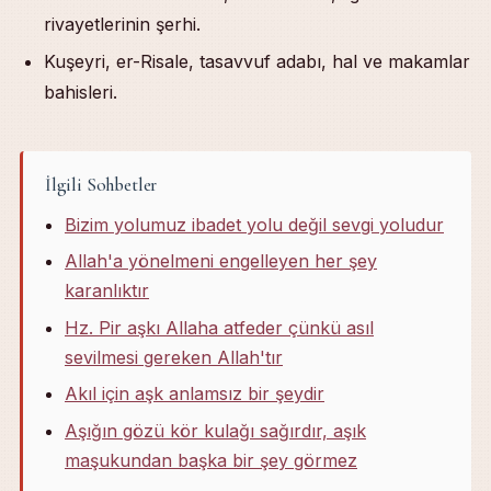
rivayetlerinin şerhi.
Kuşeyri, er-Risale, tasavvuf adabı, hal ve makamlar
bahisleri.
İlgili Sohbetler
Bizim yolumuz ibadet yolu değil sevgi yoludur
Allah'a yönelmeni engelleyen her şey
karanlıktır
Hz. Pir aşkı Allaha atfeder çünkü asıl
sevilmesi gereken Allah'tır
Akıl için aşk anlamsız bir şeydir
Aşığın gözü kör kulağı sağırdır, aşık
maşukundan başka bir şey görmez