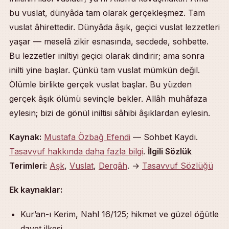
bu vuslat, dünyâda tam olarak gerçekleşmez. Tam
vuslat âhirettedir. Dünyâda âşık, geçici vuslat lezzetleri
yaşar — meselâ zikir esnasında, secdede, sohbette.
Bu lezzetler iniltiyi geçici olarak dindirir; ama sonra
inilti yine başlar. Çünkü tam vuslat mümkün değil.
Ölümle birlikte gerçek vuslat başlar. Bu yüzden
gerçek âşık ölümü sevinçle bekler. Allâh muhâfaza
eylesin; bizi de gönül iniltisi sâhibi âşıklardan eylesin.
Kaynak:
Mustafa Özbağ Efendi
— Sohbet Kaydı.
Tasavvuf hakkında daha fazla bilgi
.
İlgili Sözlük
Terimleri:
Aşk
,
Vuslat
,
Dergâh
. →
Tasavvuf Sözlüğü
Ek kaynaklar:
Kur’an-ı Kerim, Nahl 16/125; hikmet ve güzel öğütle
davet ilkesi.