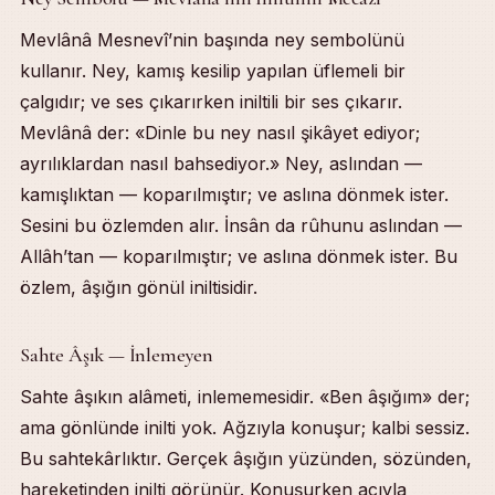
Mevlânâ Mesnevî’nin başında ney sembolünü
kullanır. Ney, kamış kesilip yapılan üflemeli bir
çalgıdır; ve ses çıkarırken iniltili bir ses çıkarır.
Mevlânâ der: «Dinle bu ney nasıl şikâyet ediyor;
ayrılıklardan nasıl bahsediyor.» Ney, aslından —
kamışlıktan — koparılmıştır; ve aslına dönmek ister.
Sesini bu özlemden alır. İnsân da rûhunu aslından —
Allâh’tan — koparılmıştır; ve aslına dönmek ister. Bu
özlem, âşığın gönül iniltisidir.
Sahte Âşık — İnlemeyen
Sahte âşıkın alâmeti, inlememesidir. «Ben âşığım» der;
ama gönlünde inilti yok. Ağzıyla konuşur; kalbi sessiz.
Bu sahtekârlıktır. Gerçek âşığın yüzünden, sözünden,
hareketinden inilti görünür. Konuşurken acıyla