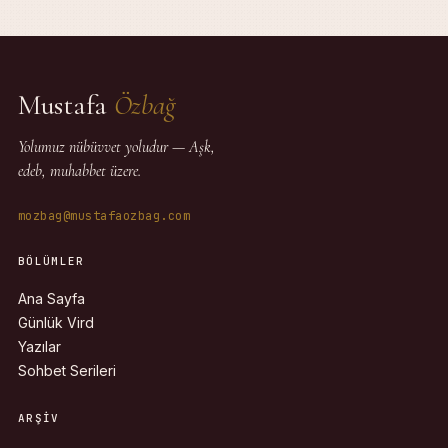
Mustafa
Özbağ
Yolumuz nübüvvet yoludur — Aşk,
edeb, muhabbet üzere.
mozbag@mustafaozbag.com
BÖLÜMLER
Ana Sayfa
Günlük Vird
Yazılar
Sohbet Serileri
ARŞIV