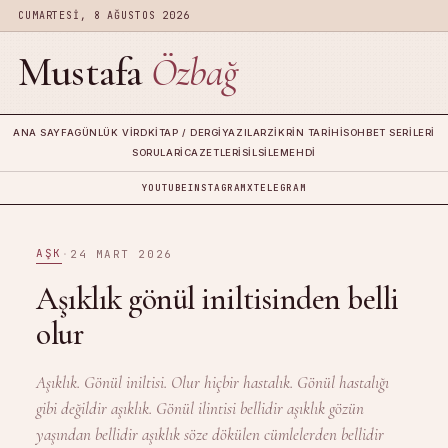
CUMARTESI, 8 AĞUSTOS 2026
Mustafa
Özbağ
ANA SAYFA
GÜNLÜK VIRD
KITAP / DERGI
YAZILAR
ZIKRIN TARIHI
SOHBET SERILERI
SORULAR
İCAZETLERI
SILSILE
MEHDI
YOUTUBE
INSTAGRAM
X
TELEGRAM
AŞK
·
24 MART 2026
Aşıklık gönül iniltisinden belli
olur
Aşıklık. Gönül iniltisi. Olur hiçbir hastalık. Gönül hastalığı
gibi değildir aşıklık. Gönül ilintisi bellidir aşıklık gözün
yaşından bellidir aşıklık söze dökülen cümlelerden bellidir