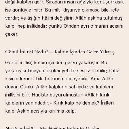
değil kalpten gelir. Sıradan insân ağzıyla konuşur; âşık
Sahte Âşık — İnlemeyen
İniltinin Sebebi — Ayrılık Acısı
ise gönlüyle iniltir. Bu inilti, dışarıya çıkmasa bile, içte
İniltinin İlacı — Vuslat
vardır; ve âşığın hâlini değiştirir. Allâh aşkına tutulmuş
İlgili Sohbetler
kalp, hep iniltidedir; çünkü O’ndan ayrı olmanın acısını
çeker.
Gönül İniltisi Nedir? — Kalbin İçinden Gelen Yakarış
Gönül iniltisi, kalbin içinden gelen yakarıştır. Bu
yakarış kelimeye dökülmeyebilir; sessiz olabilir; hattâ
kişinin kendisi bile farkında olmayabilir. Ama Allâh
duyar. Çünkü Allâh kalplerin sâhibidir; ve kalplerin
iniltisini bilir. Hadîste buyurulmuştur: «Allâh kırık
kalplerin yanındadır.» Kırık kalp ne demek? İnilten
kalp. Aşkın acısıyla kırılmış kalp.
Ney Sembolü — Mevlânâ’nın İniltinin Mecâzı