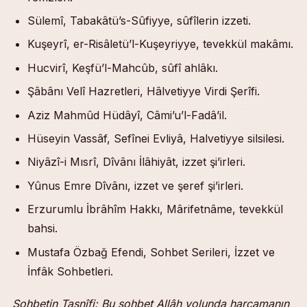
Sülemî, Tabakâtü’s-Sûfiyye, sûfîlerin izzeti.
Kuşeyrî, er-Risâletü’l-Kuşeyriyye, tevekkül makâmı.
Hucvirî, Keşfü’l-Mahcûb, sûfî ahlâkı.
Şâbânı Velî Hazretleri, Hâlvetiyye Virdi Şerîfi.
Aziz Mahmûd Hüdâyî, Câmi’u’l-Fadâ’il.
Hüseyin Vassâf, Sefînei Evliyâ, Halvetiyye silsilesi.
Niyâzî-i Mısrî, Dîvânı İlâhiyât, izzet şi’irleri.
Yûnus Emre Dîvânı, izzet ve şeref şi’irleri.
Erzurumlu İbrâhîm Hakkı, Mârifetnâme, tevekkül
bahsi.
Mustafa Özbağ Efendi, Sohbet Serileri, İzzet ve
İnfâk Sohbetleri.
Sohbetin Tasnîfi: Bu sohbet Allâh yolunda harcamanın