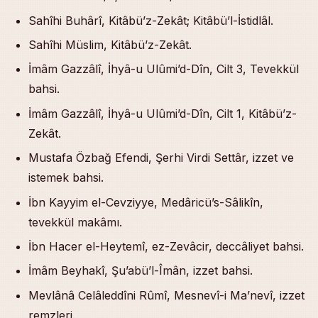
Sahîhi Buhârî, Kitâbü’z-Zekât; Kitâbü’l-İstidlâl.
Sahîhi Müslim, Kitâbü’z-Zekât.
İmâm Gazzâlî, İhyâ-u Ulûmi’d-Dîn, Cilt 3, Tevekkül
bahsi.
İmâm Gazzâlî, İhyâ-u Ulûmi’d-Dîn, Cilt 1, Kitâbü’z-
Zekât.
Mustafa Özbağ Efendi, Şerhi Virdi Settâr, izzet ve
istemek bahsi.
İbn Kayyim el-Cevziyye, Medâricü’s-Sâlikîn,
tevekkül makâmı.
İbn Hacer el-Heytemî, ez-Zevâcir, deccâliyet bahsi.
İmâm Beyhakî, Şu’abü’l-Îmân, izzet bahsi.
Mevlânâ Celâleddîni Rûmî, Mesnevî-i Ma’nevî, izzet
remzleri.