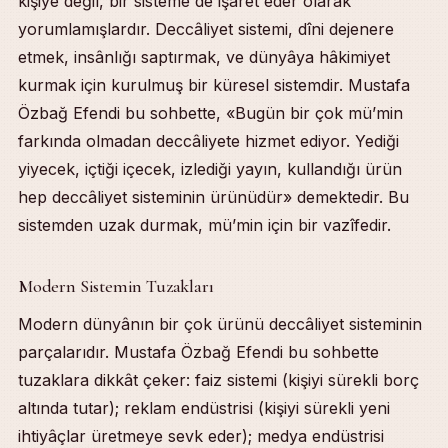
kişiye değil, bir sisteme de işâret eder olarak
yorumlamışlardır. Deccâliyet sistemi, dîni dejenere
etmek, insânlığı saptırmak, ve dünyâya hâkimiyet
kurmak için kurulmuş bir küresel sistemdir. Mustafa
Özbağ Efendi bu sohbette, «Bugün bir çok mü’min
farkında olmadan deccâliyete hizmet ediyor. Yediği
yiyecek, içtiği içecek, izlediği yayın, kullandığı ürün
hep deccâliyet sisteminin ürünüdür» demektedir. Bu
sistemden uzak durmak, mü’min için bir vazîfedir.
Modern Sistemin Tuzakları
Modern dünyânın bir çok ürünü deccâliyet sisteminin
parçalarıdır. Mustafa Özbağ Efendi bu sohbette
tuzaklara dikkât çeker: faiz sistemi (kişiyi sürekli borç
altında tutar); reklam endüstrisi (kişiyi sürekli yeni
ihtiyâçlar üretmeye sevk eder); medya endüstrisi