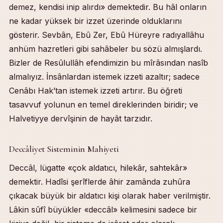
demez, kendisi inip alırdı» demektedir. Bu hâl onların
ne kadar yüksek bir izzet üzerinde olduklarını
gösterir. Sevbân, Ebû Zer, Ebû Hüreyre radıyallâhu
anhüm hazretleri gibi sahâbeler bu sözü almışlardı.
Bizler de Resûlullâh efendimizin bu mîrâsından nasîb
almalıyız. İnsânlardan istemek izzeti azaltır; sadece
Cenâbı Hak’tan istemek izzeti artırır. Bu öğreti
tasavvuf yolunun en temel direklerinden biridir; ve
Halvetiyye dervîşinin de hayât tarzıdır.
Deccâliyet Sisteminin Mahiyeti
Deccâl, lügatte «çok aldatıcı, hilekâr, sahtekâr»
demektir. Hadîsi şerîflerde âhir zamânda zuhûra
çıkacak büyük bir aldatıcı kişi olarak haber verilmiştir.
Lâkin sûfî büyükler «deccâl» kelimesini sadece bir