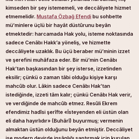
kimseden bir şey istememeli, ve deccâliyete hizmet
etmemelidir.
Mustafa Özbağ Efendi
bu sohbette
mü’minlere üçlü bir hayât düstûrunu beyân
etmektedir: harcamada Hak yolu, isteme noktasında
sadece Cenâbı Hakk’a yöneliş, ve hizmette
deccâliyete uzaklık. Bu üçü beraber mü’minin izzet
ve şerefini muhâfaza eder. Bir mü’min Cenâbı
Hak’tan başkasından bir şey isterse, izzetinden
eksilir; çünkü o zaman tâbi olduğu kişiye karşı
mahcûb olur. Lâkin sadece Cenâbı Hak’tan
istediğinde, izzeti tâm kalır; çünkü Cenâbı Hak verir,
ve verdiğinde de mahcûb etmez. Resûli Ekrem
efendimiz hadîsi şerîfte «İsteyenden eli üstün olan
eli daha hayırlıdır» (Buhârî) buyurmuş; vermenin
almaktan üstün olduğunu beyân etmiştir. Deccâliyet
ise modern devirde insânlığı saptırmak için kurulan