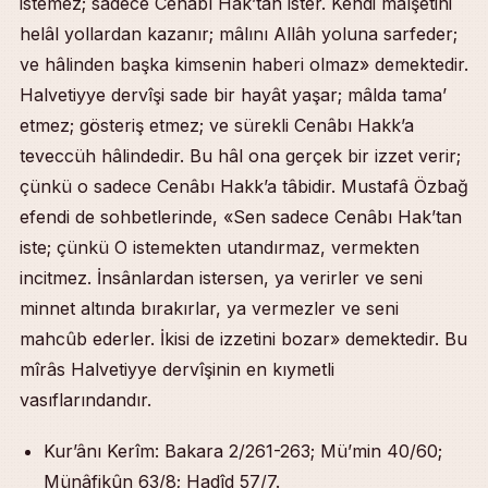
istemez; sadece Cenâbı Hak’tan ister. Kendi maîşetini
helâl yollardan kazanır; mâlını Allâh yoluna sarfeder;
ve hâlinden başka kimsenin haberi olmaz» demektedir.
Halvetiyye dervîşi sade bir hayât yaşar; mâlda tama’
etmez; gösteriş etmez; ve sürekli Cenâbı Hakk’a
teveccüh hâlindedir. Bu hâl ona gerçek bir izzet verir;
çünkü o sadece Cenâbı Hakk’a tâbidir. Mustafâ Özbağ
efendi de sohbetlerinde, «Sen sadece Cenâbı Hak’tan
iste; çünkü O istemekten utandırmaz, vermekten
incitmez. İnsânlardan istersen, ya verirler ve seni
minnet altında bırakırlar, ya vermezler ve seni
mahcûb ederler. İkisi de izzetini bozar» demektedir. Bu
mîrâs Halvetiyye dervîşinin en kıymetli
vasıflarındandır.
Kur’ânı Kerîm: Bakara 2/261-263; Mü’min 40/60;
Münâfikûn 63/8; Hadîd 57/7.