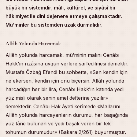
büyük bir sistemdir; mâli, kültürel, ve siyâsî bir
hâkimiyet ile dîni dejenere etmeye çalışmaktadır.
Mü’minler bu sistemden uzak durmalıdır.
Table of Contents
Allâh Yolunda Harcamak
Allâh Yolunda Harcamak
Allâh yolunda harcamak, mü’minin malını Cenâbı
İstememek ve İzzeti Korumak
Hakk’ın rızâsına uygun yerlere sarfedilmesi demektir.
Sahâbenin İstememe Edebi
Deccâliyet Sisteminin Mahiyeti
Mustafa Özbağ Efendi bu sohbette, «Sen kendin için
Modern Sistemin Tuzakları
ne ekersen, kendin için onu biçersin. Allâh yolunda
Halvetiyye Yolunun İzzet Mîrâsı
harcadığın her bir lira, Cenâbı Hakk’ın katında yedi
İlgili Sohbetler
yüz misli olarak senin amel defterine yazılır»
demektedir. Cenâbı Hak âyeti kerîmede «Mallarını
Allâh yolunda harcayanların durumu, her başağında
yüz tâne bulunan ve yedi başak veren bir tek
tohumun durumudur» (Bakara 2/261) buyurmuştur.