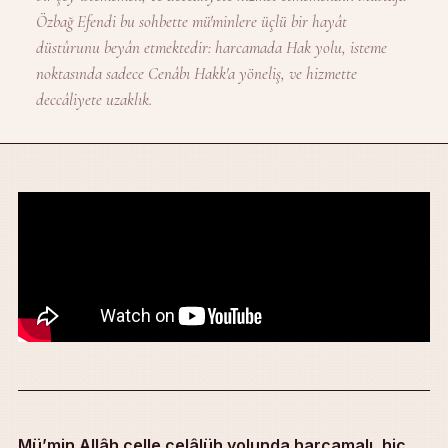
Özbağ Efendi bu sohbette mü'minlere üçlü bir hayât
düstûrunu beyân etmektedir: harcamada Hak yolu, isteme
noktasında sadece Cenâbı Hakk'a yöneliş, ve hizmette
deccâliyete uzaklık.
Mü’min Allâh celle celâlüh yolunda harcamalı, hiç