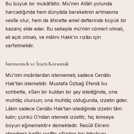
Bu büyük bir mükâfâttır. Mü’min Allâh yolunda
harcadığında hem dünyâda bereketinin artmasına
vesîle olur, hem de âhirette amel defterinde büyük bir
kazanç elde eder. Bu sebeple mü’min cömert olmalı,
eli açık olmalı, ve mâlını Hakk’ın rızâsı için
sarfetmelidir.
İstememek ve İzzeti Korumak
Mü’min insânlardan istememeli; sadece Cenâbı
Hak’tan istemelidir. Mustafa Özbağ Efendi bu
sohbette, «Sen bir kuldan bir şey istediğinde, ona
muhtâç olursun; ona muhtâç olduğunda, izzetin gider.
Lâkin sadece Cenâbı Hak’tan istediğinde izzetin tâm
kalır; çünkü O’ndan istemek izzettir, hiç kimseye
boyun eğmemektir» demektedir. Resûli Ekrem
efendimiz hadîsi şerîfte «Sizden biri ihtiyâcını