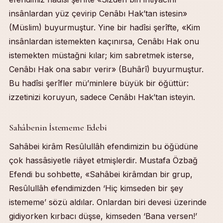
insânlardan yüz çevirip Cenâbı Hak’tan istesin»
(Müslim) buyurmuştur. Yine bir hadîsi şerîfte, «Kim
insânlardan istemekten kaçınırsa, Cenâbı Hak onu
istemekten müstağni kılar; kim sabretmek isterse,
Cenâbı Hak ona sabır verir» (Buhârî) buyurmuştur.
Bu hadîsi şerîfler mü’minlere büyük bir öğüttür:
izzetinizi koruyun, sadece Cenâbı Hak’tan isteyin.
Sahâbenin İstememe Edebi
Sahâbei kirâm Resûlullâh efendimizin bu öğüdüne
çok hassâsiyetle riâyet etmişlerdir. Mustafa Özbağ
Efendi bu sohbette, «Sahâbei kirâmdan bir grup,
Resûlullâh efendimizden ‘Hiç kimseden bir şey
istememe’ sözü aldılar. Onlardan biri devesi üzerinde
gidiyorken kırbacı düşse, kimseden ‘Bana versen!’