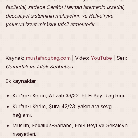
faziletini, sadece Cenâbı Hak’tan istemenin izzetini,
deccâliyet sisteminin mahiyetini, ve Halvetiyye
yolunun izzet mîrâsını tafsîl etmektedir.
Kaynak:
mustafaozbag.com
| Video:
YouTube
| Seri:
Cömertlik ve İnfâk Sohbetleri
Ek kaynaklar:
Kur’an-ı Kerim, Ahzab 33/33; Ehl-i Beyt bağlamı.
Kur’an-ı Kerim, Şura 42/23; yakınlara sevgi
bağlamı.
Müslim, Fedailü’s-Sahabe, Ehl-i Beyt ve Sekaleyn
rivayetleri.