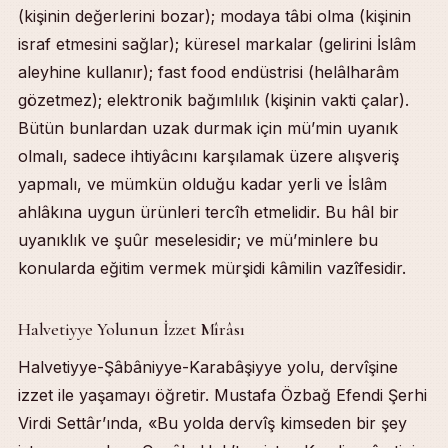
(kişinin değerlerini bozar); modaya tâbi olma (kişinin
israf etmesini sağlar); küresel markalar (gelirini İslâm
aleyhine kullanır); fast food endüstrisi (helâlharâm
gözetmez); elektronik bağımlılık (kişinin vakti çalar).
Bütün bunlardan uzak durmak için mü’min uyanık
olmalı, sadece ihtiyâcını karşılamak üzere alışveriş
yapmalı, ve mümkün olduğu kadar yerli ve İslâm
ahlâkına uygun ürünleri tercîh etmelidir. Bu hâl bir
uyanıklık ve şuûr meselesidir; ve mü’minlere bu
konularda eğitim vermek mürşidi kâmilin vazîfesidir.
Halvetiyye Yolunun İzzet Mîrâsı
Halvetiyye-Şâbâniyye-Karabâşiyye yolu, dervîşine
izzet ile yaşamayı öğretir. Mustafa Özbağ Efendi Şerhi
Virdi Settâr’ında, «Bu yolda dervîş kimseden bir şey