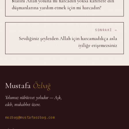
Malını Allah yoluna mı harcadın yoksa kafirlere din
düşmanlarına yardım etmek için mi harcadın?
SONRAKI →
Sevdiğiniz şeylerden Allah için harcamadıkça asla
iyiliğe erişemezsiniz
Mustafa
Özbağ
Yolumuz nübüvvet yoludur — Aşk,
edeb, muhabbet üzere.
mozbag@mustafaozbag.com