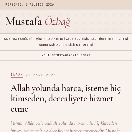
PERŞEMBE, 6 AĞUSTOS 2026
Mustafa
Özbağ
ANA SAYFA
GÜNLÜK VIRD
KITAP / DERGI
YAZILAR
ZIKRIN TARIHI
SOHBET SERILERI
SORULAR
İCAZETLERI
SILSILE
MEHDI
YOUTUBE
INSTAGRAM
X
TELEGRAM
İNFAK
·
24 MART 2026
Allah yolunda harca, isteme hiç
kimseden, deccaliyete hizmet
etme
Mü'min Allâh celle celâlüh yolunda harcamalı, hiç kimseden
bir şey istememeli, ve deccâliyete hizmet etmemelidir. Mustafa