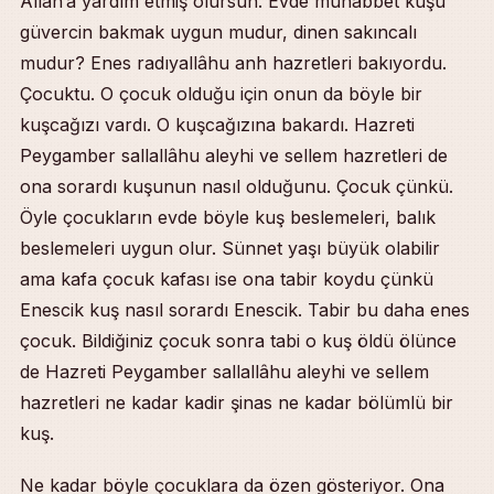
Allâh’a yardım etmiş olursun. Evde muhabbet kuşu
güvercin bakmak uygun mudur, dinen sakıncalı
mudur? Enes radıyallâhu anh hazretleri bakıyordu.
Çocuktu. O çocuk olduğu için onun da böyle bir
kuşcağızı vardı. O kuşcağızına bakardı. Hazreti
Peygamber sallallâhu aleyhi ve sellem hazretleri de
ona sorardı kuşunun nasıl olduğunu. Çocuk çünkü.
Öyle çocukların evde böyle kuş beslemeleri, balık
beslemeleri uygun olur. Sünnet yaşı büyük olabilir
ama kafa çocuk kafası ise ona tabir koydu çünkü
Enescik kuş nasıl sorardı Enescik. Tabir bu daha enes
çocuk. Bildiğiniz çocuk sonra tabi o kuş öldü ölünce
de Hazreti Peygamber sallallâhu aleyhi ve sellem
hazretleri ne kadar kadir şinas ne kadar bölümlü bir
kuş.
Ne kadar böyle çocuklara da özen gösteriyor. Ona