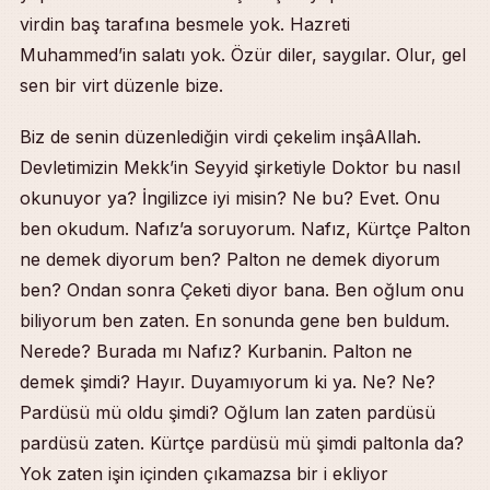
virdin baş tarafına besmele yok. Hazreti
Muhammed’in salatı yok. Özür diler, saygılar. Olur, gel
sen bir virt düzenle bize.
Biz de senin düzenlediğin virdi çekelim inşâAllah.
Devletimizin Mekk’in Seyyid şirketiyle Doktor bu nasıl
okunuyor ya? İngilizce iyi misin? Ne bu? Evet. Onu
ben okudum. Nafız’a soruyorum. Nafız, Kürtçe Palton
ne demek diyorum ben? Palton ne demek diyorum
ben? Ondan sonra Çeketi diyor bana. Ben oğlum onu
biliyorum ben zaten. En sonunda gene ben buldum.
Nerede? Burada mı Nafız? Kurbanin. Palton ne
demek şimdi? Hayır. Duyamıyorum ki ya. Ne? Ne?
Pardüsü mü oldu şimdi? Oğlum lan zaten pardüsü
pardüsü zaten. Kürtçe pardüsü mü şimdi paltonla da?
Yok zaten işin içinden çıkamazsa bir i ekliyor