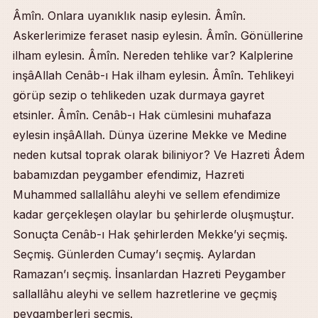
Âmîn. Onlara uyanıklık nasip eylesin. Âmîn.
Askerlerimize feraset nasip eylesin. Âmîn. Gönüllerine
ilham eylesin. Âmîn. Nereden tehlike var? Kalplerine
inşâAllah Cenâb-ı Hak ilham eylesin. Âmîn. Tehlikeyi
görüp sezip o tehlikeden uzak durmaya gayret
etsinler. Âmîn. Cenâb-ı Hak cümlesini muhafaza
eylesin inşâAllah. Dünya üzerine Mekke ve Medine
neden kutsal toprak olarak biliniyor? Ve Hazreti Âdem
babamızdan peygamber efendimiz, Hazreti
Muhammed sallallâhu aleyhi ve sellem efendimize
kadar gerçekleşen olaylar bu şehirlerde oluşmuştur.
Sonuçta Cenâb-ı Hak şehirlerden Mekke’yi seçmiş.
Seçmiş. Günlerden Cumay’ı seçmiş. Aylardan
Ramazan’ı seçmiş. İnsanlardan Hazreti Peygamber
sallallâhu aleyhi ve sellem hazretlerine ve geçmiş
peygamberleri seçmiş.