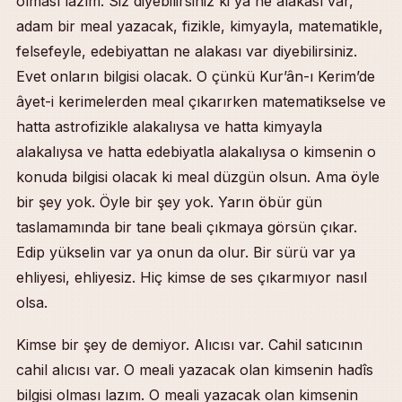
olması lazım. Siz diyebilirsiniz ki ya ne alakası var,
adam bir meal yazacak, fizikle, kimyayla, matematikle,
felsefeyle, edebiyattan ne alakası var diyebilirsiniz.
Evet onların bilgisi olacak. O çünkü Kur’ân-ı Kerim’de
âyet-i kerimelerden meal çıkarırken matematikselse ve
hatta astrofizikle alakalıysa ve hatta kimyayla
alakalıysa ve hatta edebiyatla alakalıysa o kimsenin o
konuda bilgisi olacak ki meal düzgün olsun. Ama öyle
bir şey yok. Öyle bir şey yok. Yarın öbür gün
taslamamında bir tane beali çıkmaya görsün çıkar.
Edip yükselin var ya onun da olur. Bir sürü var ya
ehliyesi, ehliyesiz. Hiç kimse de ses çıkarmıyor nasıl
olsa.
Kimse bir şey de demiyor. Alıcısı var. Cahil satıcının
cahil alıcısı var. O meali yazacak olan kimsenin hadîs
bilgisi olması lazım. O meali yazacak olan kimsenin