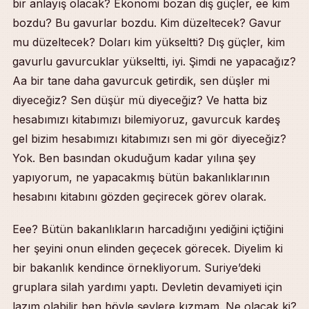
bir anlayış olacak? Ekonomi bozan diş güçler, ee kim
bozdu? Bu gavurlar bozdu. Kim düzeltecek? Gavur
mu düzeltecek? Doları kim yükseltti? Dış güçler, kim
gavurlu gavurcuklar yükseltti, iyi. Şimdi ne yapacağız?
Aa bir tane daha gavurcuk getirdik, sen düşler mi
diyeceğiz? Sen düşür mü diyeceğiz? Ve hatta biz
hesabımızı kitabımızı bilemiyoruz, gavurcuk kardeş
gel bizim hesabımızı kitabımızı sen mi gör diyeceğiz?
Yok. Ben basından okuduğum kadar yılına şey
yapıyorum, ne yapacakmış bütün bakanlıklarının
hesabını kitabını gözden geçirecek görev olarak.
Eee? Bütün bakanlıkların harcadığını yediğini içtiğini
her şeyini onun elinden geçecek görecek. Diyelim ki
bir bakanlık kendince örnekliyorum. Suriye’deki
gruplara silah yardımı yaptı. Devletin devamiyeti için
lazım olabilir ben böyle şeylere kızmam. Ne olacak ki?