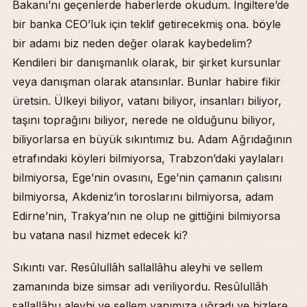
Bakanı’nı geçenlerde haberlerde okudum. İngiltere’de
bir banka CEO’luk için teklif getirecekmiş ona. böyle
bir adamı biz neden değer olarak kaybedelim?
Kendileri bir danışmanlık olarak, bir şirket kursunlar
veya danışman olarak atansınlar. Bunlar habire fikir
üretsin. Ülkeyi biliyor, vatanı biliyor, insanları biliyor,
taşını toprağını biliyor, nerede ne olduğunu biliyor,
biliyorlarsa en büyük sıkıntımız bu. Adam Ağrıdağının
etrafındaki köyleri bilmiyorsa, Trabzon’daki yaylaları
bilmiyorsa, Ege’nin ovasını, Ege’nin çamanın çalısını
bilmiyorsa, Akdeniz’in toroslarını bilmiyorsa, adam
Edirne’nin, Trakya’nın ne olup ne gittiğini bilmiyorsa
bu vatana nasıl hizmet edecek ki?
Sıkıntı var. Resûlullâh sallallâhu aleyhi ve sellem
zamanında bize simsar adı veriliyordu. Resûlullâh
sallallâhu aleyhi ve sellem yanımıza uğradı ve bizlere