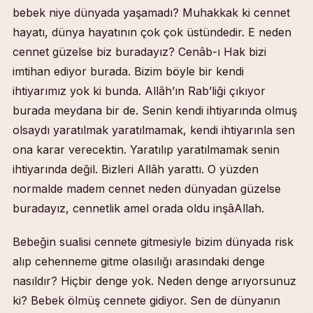
bebek niye dünyada yaşamadı? Muhakkak ki cennet
hayatı, dünya hayatının çok çok üstündedir. E neden
cennet güzelse biz buradayız? Cenâb-ı Hak bizi
imtihan ediyor burada. Bizim böyle bir kendi
ihtiyarımız yok ki bunda. Allâh’ın Rab’liği çıkıyor
burada meydana bir de. Senin kendi ihtiyarında olmuş
olsaydı yaratılmak yaratılmamak, kendi ihtiyarınla sen
ona karar verecektin. Yaratılıp yaratılmamak senin
ihtiyarında değil. Bizleri Allâh yarattı. O yüzden
normalde madem cennet neden dünyadan güzelse
buradayız, cennetlik amel orada oldu inşâAllah.
Bebeğin sualisi cennete gitmesiyle bizim dünyada risk
alıp cehenneme gitme olasılığı arasındaki denge
nasıldır? Hiçbir denge yok. Neden denge arıyorsunuz
ki? Bebek ölmüş cennete gidiyor. Sen de dünyanın