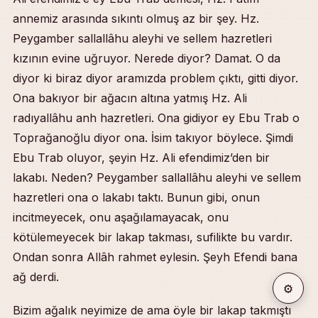
annemiz arasında sıkıntı olmuş az bir şey. Hz.
Peygamber sallallâhu aleyhi ve sellem hazretleri
kızının evine uğruyor. Nerede diyor? Damat. O da
diyor ki biraz diyor aramızda problem çıktı, gitti diyor.
Ona bakıyor bir ağacın altına yatmış Hz. Ali
radıyallâhu anh hazretleri. Ona gidiyor ey Ebu Trab o
Toprağanoğlu diyor ona. İsim takıyor böylece. Şimdi
Ebu Trab oluyor, şeyin Hz. Ali efendimiz’den bir
lakabı. Neden? Peygamber sallallâhu aleyhi ve sellem
hazretleri ona o lakabı taktı. Bunun gibi, onun
incitmeyecek, onu aşağılamayacak, onu
kötülemeyecek bir lakap takması, sufilikte bu vardır.
Ondan sonra Allâh rahmet eylesin. Şeyh Efendi bana
ağ derdi.
⚙
Bizim ağalık neyimize de ama öyle bir lakap takmıştı