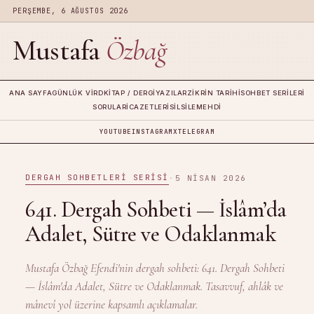
PERŞEMBE, 6 AĞUSTOS 2026
Mustafa
Özbağ
ANA SAYFA
GÜNLÜK VIRD
KITAP / DERGI
YAZILAR
ZIKRIN TARIHI
SOHBET SERILERI
SORULAR
İCAZETLERI
SILSILE
MEHDI
YOUTUBE
INSTAGRAM
X
TELEGRAM
DERGAH SOHBETLERI SERISI
·
5 NISAN 2026
641. Dergah Sohbeti — İslâm’da
Adalet, Sütre ve Odaklanmak
Mustafa Özbağ Efendi'nin dergah sohbeti: 641. Dergah Sohbeti
— İslâm'da Adalet, Sütre ve Odaklanmak. Tasavvuf, ahlâk ve
mânevî yol üzerine kapsamlı açıklamalar.