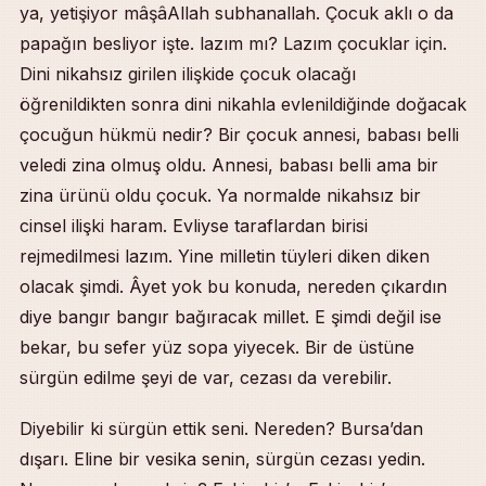
ya, yetişiyor mâşâAllah subhanallah. Çocuk aklı o da
papağın besliyor işte. lazım mı? Lazım çocuklar için.
Dini nikahsız girilen ilişkide çocuk olacağı
öğrenildikten sonra dini nikahla evlenildiğinde doğacak
çocuğun hükmü nedir? Bir çocuk annesi, babası belli
veledi zina olmuş oldu. Annesi, babası belli ama bir
zina ürünü oldu çocuk. Ya normalde nikahsız bir
cinsel ilişki haram. Evliyse taraflardan birisi
rejmedilmesi lazım. Yine milletin tüyleri diken diken
olacak şimdi. Âyet yok bu konuda, nereden çıkardın
diye bangır bangır bağıracak millet. E şimdi değil ise
bekar, bu sefer yüz sopa yiyecek. Bir de üstüne
sürgün edilme şeyi de var, cezası da verebilir.
Diyebilir ki sürgün ettik seni. Nereden? Bursa’dan
dışarı. Eline bir vesika senin, sürgün cezası yedin.