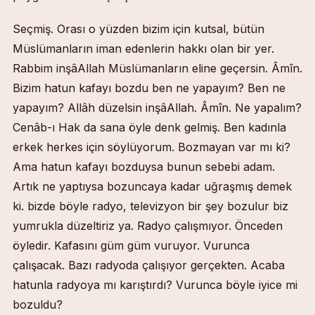
Seçmiş. Orası o yüzden bizim için kutsal, bütün
Müslümanların iman edenlerin hakkı olan bir yer.
Rabbim inşâAllah Müslümanların eline geçersin. Âmîn.
Bizim hatun kafayı bozdu ben ne yapayım? Ben ne
yapayım? Allâh düzelsin inşâAllah. Âmîn. Ne yapalım?
Cenâb-ı Hak da sana öyle denk gelmiş. Ben kadınla
erkek herkes için söylüyorum. Bozmayan var mı ki?
Ama hatun kafayı bozduysa bunun sebebi adam.
Artık ne yaptıysa bozuncaya kadar uğraşmış demek
ki. bizde böyle radyo, televizyon bir şey bozulur biz
yumrukla düzeltiriz ya. Radyo çalışmıyor. Önceden
öyledir. Kafasını güm güm vuruyor. Vurunca
çalışacak. Bazı radyoda çalışıyor gerçekten. Acaba
hatunla radyoya mı karıştırdı? Vurunca böyle iyice mi
bozuldu?