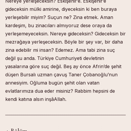
Nereye yerleşeceksin? Eskişehir’e. Eskişehir’e
gideceksin mülki amirine, diyeceksin ki ben buraya
yerleşebilir miyim? Suçun ne? Zina etmek. Aman
kardeşim, bu zinacıları almıyoruz dese oraya da
yerleşemeyeceksin. Nereye gideceksin? Gideceksin bir
mezrağaya yerleşeceksin. Böyle bir şey var, bir daha
zina edebilir mi insan? Edemez. Ama tabi zina suç
değil şu anda. Türkiye Cumhuriyeti devletinin
yasalarına göre suç değil. Beş ay önce Afrin’de şehit
düşen Bursalı uzman çavuş Taner Çobanoğlu’nun
annesiyim. Oğluma bugün şehit olan vatan
evlatlarımıza dua eder misiniz? Rabbim hepsini de
kendi katına alsın inşâAllah.
4. Bölüm