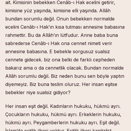
ait. Kimisinin bebekken Cenâb-ı Hak ecelini getirir,
kimisine yüz yaşında, kimisine elli yaşında. Allâh
bundan sorumlu değil. Onun bebekken normalde
ecelini Cenâb-ı Hak’ın kısa tutması annesine babasına
rahmettir. Bu da Allâh’ın lütfudur. Anne baba buna
sabrederse Cenâb-ı Hak ona cennet nimeti verir
annesine babasına. E bebekle sorgusuz sualsiz
cennete gidecek. biz ona belki de farklı cepheden
bakarız ama o da cennetlik olacak. Bundan normalde
Allâh sorumlu değil. Biz neden bunu sen böyle yaptın
diyemeyiz. Biz buna teslim oluruz. Her insan eşitse
bebekler niye sualsiz gidiyor?
Her insan eşit değil. Kadınların hukuku, hükmü ayrı.
Çocukların hukuku, hükmü ayrı. Erkeklerin hukuku,
hükmü ayrı. Peygamberlerin hukuku ayrı. Eşit değil.
İslam’da eşitlik ilkesi yoktur. Eşitlik ilkesi kapitalist