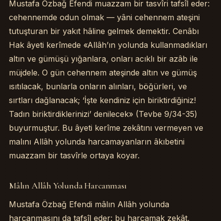
Mustafa Özbağ Efendi muazzam bir tasvîri tafsîl eder:
cehennemde odun olmak — yâni cehennem ateşini
tutuşturan bir yakıt hâline gelmek demektir. Cenâbı
Hak âyeti kerîmede «Allâh’ın yolunda kullanmadıkları
altın ve gümüşü yığanlara, onları acıklı bir azâb ile
müjdele. O gün cehennem ateşinde altın ve gümüş
ısıtılacak, bunlarla onların alınları, böğürleri, ve
sırtları dağlanacak; ‘İşte kendiniz için biriktirdiğiniz!
Tadın biriktirdiklerinizi’ denilecek» (Tevbe 9/34-35)
buyurmuştur. Bu âyeti kerîme zekâtını vermeyen ve
malını Allâh yolunda harcamayanların âkıbetini
muazzam bir tasvîrle ortaya koyar.
Mâlın Allâh Yolunda Harcanması
Mustafa Özbağ Efendi mâlın Allâh yolunda
harcanmasını da tafsîl eder: bu harcamak zekât,