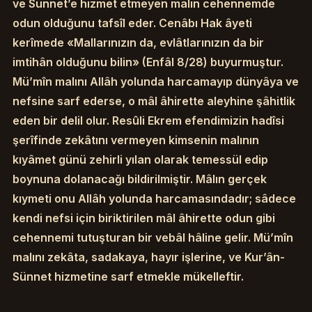
ve Sünnet’e hizmet etmeyen malın cehennemde
odun olduğunu tafsîl eder. Cenâbı Hak âyeti
kerîmede «Mallarınızın da, evlâtlarınızın da bir
imtihân olduğunu bilin» (Enfâl 8/28) buyurmuştur.
Mü’mîn malını Allâh yolunda harcamayıp dünyâya ve
nefsine sarf ederse, o mâl âhirette aleyhine şâhitlik
eden bir delil olur. Resûli Ekrem efendimizin hadîsi
şerîfinde zekâtını vermeyen kimsenin malının
kıyâmet günü zehirli yılan olarak temessül edip
boynuna dolanacağı bildirilmiştir. Mâlın gerçek
kıymeti onu Allâh yolunda harcamasındadır; sâdece
kendi nefsi için biriktirilen mâl âhirette odun gibi
cehennemi tutuşturan bir vebâl hâline gelir. Mü’mîn
malını zekâta, sadakaya, hayır işlerine, ve Kur’ân-
Sünnet hizmetine sarf etmekle mükelleftir.
Table of Contents