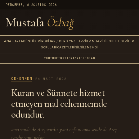
PERŞEMBE, 6 AĞUSTOS 2026
Mustafa
Özbağ
ANA SAYFA
GÜNLÜK VIRD
KITAP / DERGI
YAZILAR
ZIKRIN TARIHI
SOHBET SERILERI
SORULAR
İCAZETLERI
SILSILE
MEHDI
YOUTUBE
INSTAGRAM
X
TELEGRAM
CEHENNEM
·
24 MART 2026
Kuran ve Sünnete hizmet
etmeyen mal cehennemde
odundur.
ama sende de Ateş vardır yani nefsini ama sende de Ateş
vardır yani nefsin...