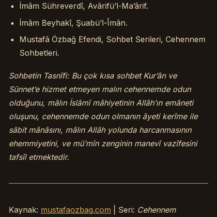
İmâm Sühreverdî, Avârifü’l-Ma’ârif.
İmâm Beyhakî, Şuabü’l-Îmân.
Mustafâ Özbağ Efendi, Sohbet Serileri, Cehennem
Sohbetleri.
Sohbetin Tasnîfi: Bu çok kısa sohbet Kur’ân ve
Sünnet’e hizmet etmeyen malın cehennemde odun
olduğunu, mâlın İslâmî mâhiyetinin Allâh’ın emâneti
oluşunu, cehennemde odun olmanın âyeti kerîme ile
sâbit mânâsını, mâlın Allâh yolunda harcanmasının
ehemmiyetini, ve mü’mîn zenginin manevî vazîfesini
tafsîl etmektedir.
Kaynak:
mustafaozbag.com
| Seri:
Cehennem