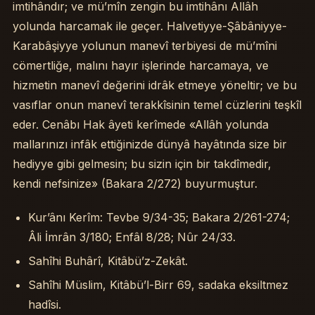
imtihândır; ve mü’mîn zengin bu imtihânı Allâh
yolunda harcamak ile geçer. Halvetiyye-Şâbâniyye-
Karabâşiyye yolunun manevî terbiyesi de mü’mîni
cömertliğe, malını hayır işlerinde harcamaya, ve
hizmetin manevî değerini idrâk etmeye yöneltir; ve bu
vasıflar onun manevî terakkîsinin temel cüzlerini teşkîl
eder. Cenâbı Hak âyeti kerîmede «Allâh yolunda
mallarınızı infâk ettiğinizde dünyâ hayâtında size bir
hediyye gibi gelmesin; bu sizin için bir takdîmedir,
kendi nefsinize» (Bakara 2/272) buyurmuştur.
Kur’ânı Kerîm: Tevbe 9/34-35; Bakara 2/261-274;
Âli İmrân 3/180; Enfâl 8/28; Nûr 24/33.
Sahîhi Buhârî, Kitâbü’z-Zekât.
Sahîhi Müslim, Kitâbü’l-Birr 69, sadaka eksiltmez
hadîsi.