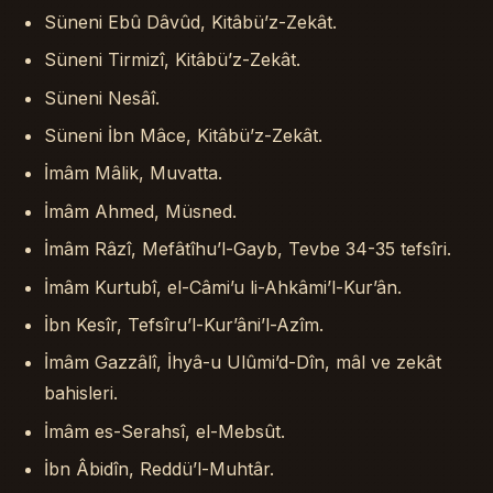
Süneni Ebû Dâvûd, Kitâbü’z-Zekât.
Süneni Tirmizî, Kitâbü’z-Zekât.
Süneni Nesâî.
Süneni İbn Mâce, Kitâbü’z-Zekât.
İmâm Mâlik, Muvatta.
İmâm Ahmed, Müsned.
İmâm Râzî, Mefâtîhu’l-Gayb, Tevbe 34-35 tefsîri.
İmâm Kurtubî, el-Câmi’u li-Ahkâmi’l-Kur’ân.
İbn Kesîr, Tefsîru’l-Kur’âni’l-Azîm.
İmâm Gazzâlî, İhyâ-u Ulûmi’d-Dîn, mâl ve zekât
bahisleri.
İmâm es-Serahsî, el-Mebsût.
İbn Âbidîn, Reddü’l-Muhtâr.