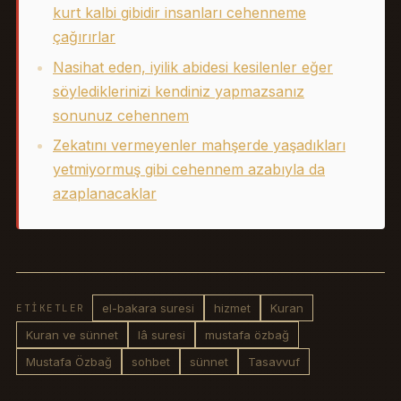
kurt kalbi gibidir insanları cehenneme
çağırırlar
Nasihat eden, iyilik abidesi kesilenler eğer
söylediklerinizi kendiniz yapmazsanız
sonunuz cehennem
Zekatını vermeyenler mahşerde yaşadıkları
yetmiyormuş gibi cehennem azabıyla da
azaplanacaklar
el-bakara suresi
hizmet
Kuran
ETIKETLER
Kuran ve sünnet
lâ suresi
mustafa özbağ
Mustafa Özbağ
sohbet
sünnet
Tasavvuf