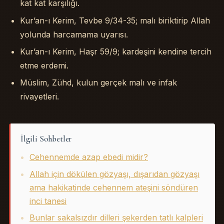
kat kat karşılığı.
Kur’an-ı Kerim, Tevbe 9/34-35; malı biriktirip Allah
yolunda harcamama uyarısı.
Kur’an-ı Kerim, Haşr 59/9; kardeşini kendine tercih
etme erdemi.
Müslim, Zühd, kulun gerçek malı ve infak
rivayetleri.
İlgili Sohbetler
Cehennemde azap ebedi midir?
Allah için dökülen gözyaşı, dışarıdan gözyaşı
ama hakikatinde cehennem ateşini söndüren
inci tanesi
Bunlar sakalsızdır dilleri şekerden tatlı kalpleri