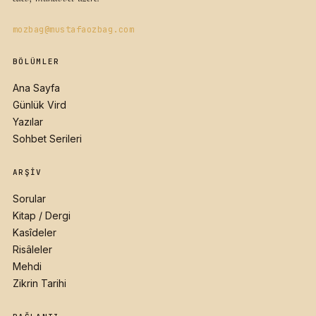
mozbag@mustafaozbag.com
BÖLÜMLER
Ana Sayfa
Günlük Vird
Yazılar
Sohbet Serileri
ARŞIV
Sorular
Kitap / Dergi
Kasîdeler
Risâleler
Mehdi
Zikrin Tarihi