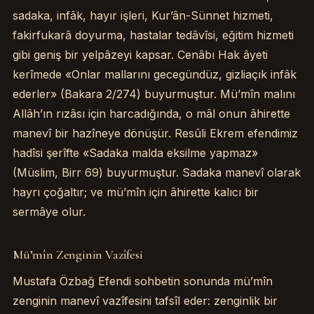
sadaka, infâk, hayır işleri, Kur’ân-Sünnet hizmeti,
fakirfukarâ doyurma, hastalar tedâvîsi, eğitim hizmeti
gibi geniş bir yelpâzeyi kapsar. Cenâbı Hak âyeti
kerîmede «Onlar mallarını gecegündüz, gizliaçık infâk
ederler» (Bakara 2/274) buyurmuştur. Mü’mîn malını
Allâh’ın rızâsı için harcadığında, o mâl onun âhirette
manevî bir hazîneye dönüşür. Resûli Ekrem efendimiz
hadîsi şerîfte «Sadaka malda eksilme yapmaz»
(Müslim, Birr 69) buyurmuştur. Sadaka manevî olarak
hayrı çoğaltır; ve mü’mîn için âhirette kalıcı bir
sermâye olur.
Mü’mîn Zenginin Vazîfesi
Mustafa Özbağ Efendi sohbetin sonunda mü’mîn
zenginin manevî vazîfesini tafsîl eder: zenginlik bir