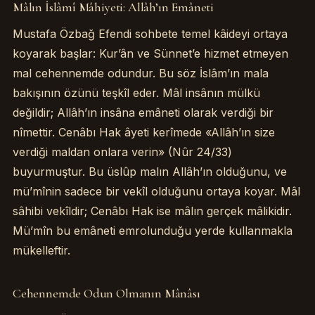
Mâlın İslâmî Mâhiyeti: Allâh’ın Emâneti
Mâlın İslâmî Mâhiyeti: Allâh’ın Emâneti
Mustafa Özbağ Efendi sohbete temel kâideyi ortaya
Cehennemde Odun Olmanın Mânâsı
koyarak başlar: Kur’ân ve Sünnet’e hizmet etmeyen
Mâlın Allâh Yolunda Harcanması
Mü’mîn Zenginin Vazîfesi
mal cehennemde odundur. Bu söz İslâm’ın mala
İlgili Sohbetler
bakışının özünü teşkîl eder. Mâl insânın mülkü
değildir; Allâh’ın insâna emâneti olarak verdiği bir
nîmettir. Cenâbı Hak âyeti kerîmede «Allâh’ın size
verdiği maldan onlara verin» (Nûr 24/33)
buyurmuştur. Bu üslûp malın Allâh’ın olduğunu, ve
mü’mînin sadece bir vekîl olduğunu ortaya koyar. Mâl
sâhibi vekîldir; Cenâbı Hak ise mâlın gerçek mâlikidir.
Mü’mîn bu emâneti emrolunduğu yerde kullanmakla
mükelleftir.
Cehennemde Odun Olmanın Mânâsı