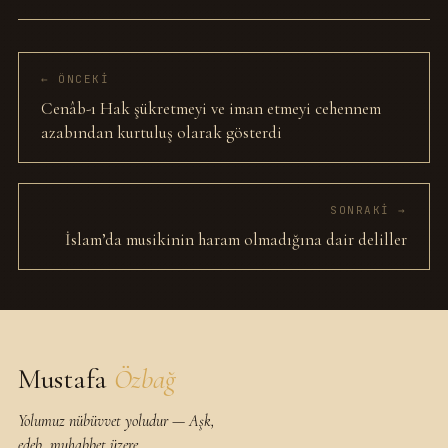
← ÖNCEKI
Cenâb-ı Hak şükretmeyi ve iman etmeyi cehennem
azabından kurtuluş olarak gösterdi
SONRAKI →
İslam’da musikinin haram olmadığına dair deliller
Mustafa
Özbağ
Yolumuz nübüvvet yoludur — Aşk,
edeb, muhabbet üzere.