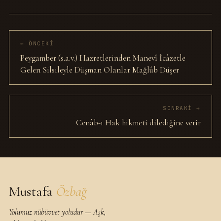
← ÖNCEKI
Peygamber (s.a.v.) Hazretlerinden Manevî İcâzetle
Gelen Silsileyle Düşman Olanlar Mağlûb Düşer
SONRAKI →
Cenâb-ı Hak hikmeti dilediğine verir
Mustafa
Özbağ
Yolumuz nübüvvet yoludur — Aşk,