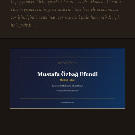
O peygamber. Melih güzel sözlerini. Cenâb-ı Hakk'ın. Cenâb-ı
Hak peygamberinin güzel sözlerini. Melih böyle açıklanması
zor işin. İçinden çıkılması zor sözlerini fasih hale getirdi açık
hale getirdi ...