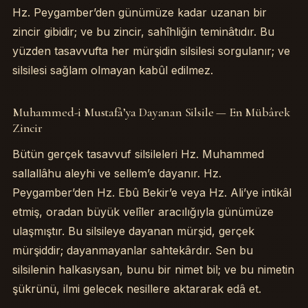
Hz. Peygamber’den günümüze kadar uzanan bir
zincir gibidir; ve bu zincir, sahîhliğin teminâtıdır. Bu
yüzden tasavvufta her mürşidin silsilesi sorgulanır; ve
silsilesi sağlam olmayan kabûl edilmez.
Muhammed-i Mustafâ’ya Dayanan Silsile — En Mübârek
Zincir
Bütün gerçek tasavvuf silsileleri Hz. Muhammed
sallallâhu aleyhi ve sellem’e dayanır. Hz.
Peygamber’den Hz. Ebû Bekir’e veya Hz. Ali’ye intikâl
etmiş, oradan büyük velîler aracılığıyla günümüze
ulaşmıştır. Bu silsileye dayanan mürşid, gerçek
mürşiddir; dayanmayanlar sahtekârdır. Sen bu
silsilenin halkasıysan, bunu bir nimet bil; ve bu nimetin
şükrünü, ilmi gelecek nesillere aktararak edâ et.