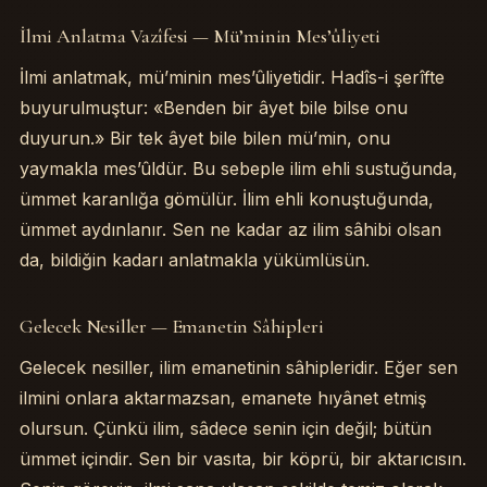
İlmi Anlatma Vazîfesi — Mü’minin Mes’ûliyeti
İlmi anlatmak, mü’minin mes’ûliyetidir. Hadîs-i şerîfte
buyurulmuştur: «Benden bir âyet bile bilse onu
duyurun.» Bir tek âyet bile bilen mü’min, onu
yaymakla mes’ûldür. Bu sebeple ilim ehli sustuğunda,
ümmet karanlığa gömülür. İlim ehli konuştuğunda,
ümmet aydınlanır. Sen ne kadar az ilim sâhibi olsan
da, bildiğin kadarı anlatmakla yükümlüsün.
Gelecek Nesiller — Emanetin Sâhipleri
Gelecek nesiller, ilim emanetinin sâhipleridir. Eğer sen
ilmini onlara aktarmazsan, emanete hıyânet etmiş
olursun. Çünkü ilim, sâdece senin için değil; bütün
ümmet içindir. Sen bir vasıta, bir köprü, bir aktarıcısın.