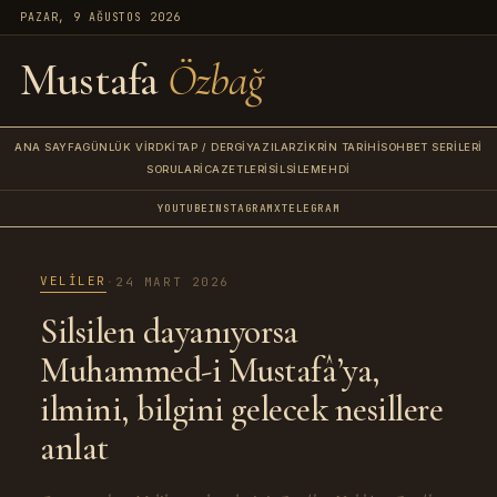
PAZAR, 9 AĞUSTOS 2026
Mustafa
Özbağ
ANA SAYFA
GÜNLÜK VIRD
KITAP / DERGI
YAZILAR
ZIKRIN TARIHI
SOHBET SERILERI
SORULAR
İCAZETLERI
SILSILE
MEHDI
YOUTUBE
INSTAGRAM
X
TELEGRAM
VELILER
·
24 MART 2026
Silsilen dayanıyorsa
Muhammed-i Mustafâ’ya,
ilmini, bilgini gelecek nesillere
anlat