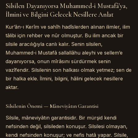
Silsilen Dayanıyorsa Muhammed-i Mustafâ’ya,
Table of Contents
İlmini ve Bilgini Gelecek Nesillere Anlat
Silsilen Dayanıyorsa Muhammed-i Mustafâ’ya, İlmini ve Bilg
Silsilenin Önemi — Mâneviyâtın Garantisi
Kur’ân-ı Kerîm ve sahîh hadîslerden alınan ilimler, ilim
Muhammed-i Mustafâ’ya Dayanan Silsile — En Mübârek Zincir
tâlibi için rehber ve nûr olmuştur. Bu ilim ancak bir
İlmi Anlatma Vazîfesi — Mü’minin Mes’ûliyeti
Gelecek Nesiller — Emanetin Sâhipleri
silsile aracılığıyla canlı kalır. Senin silsilen,
İlgili Sohbetler
Muhammed-i Mustafâ sallallâhu aleyhi ve sellem’e
dayanıyorsa, onun mîrâsını sürdürmek senin
vazîfendir. Silsilenin son halkası olmak yetmez; sen de
bir halka ekle. İlmini, bilgini, hâlini gelecek nesillere
aktar.
Silsilenin Önemi — Mâneviyâtın Garantisi
Silsile, mâneviyâtın garantisidir. Bir mürşid kendi
nefsinden değil, silsileden konuşur. Silsilesi olmayan,
kendi nefsinden konuşur; ve nefis hatâ yapar. Silsile,