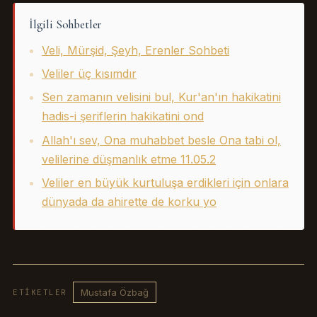
İlgili Sohbetler
Veli, Mürşid, Şeyh, Erenler Sohbeti
Veliler üç kısımdır
Sen zamanın velisini bul, Kur'an'ın hakikatini
hadis-i şeriflerin hakikatini ond
Allah'ı sev, Ona muhabbet besle Ona tabi ol,
velilerine düşmanlık etme 11.05.2
Veliler en büyük kurtuluşa erdikleri için onlara
dünyada da ahirette de korku yo
Mustafa Özbağ
ETIKETLER