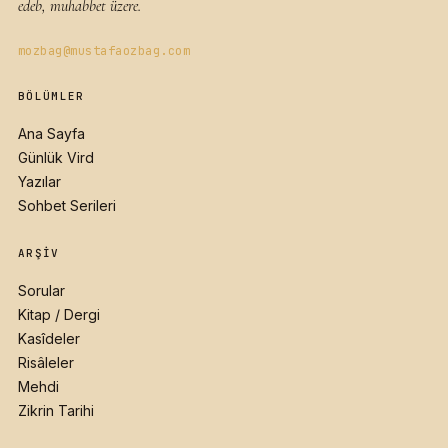
edeb, muhabbet üzere.
mozbag@mustafaozbag.com
BÖLÜMLER
Ana Sayfa
Günlük Vird
Yazılar
Sohbet Serileri
ARŞIV
Sorular
Kitap / Dergi
Kasîdeler
Risâleler
Mehdi
Zikrin Tarihi