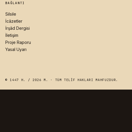
BAĞLANTI
Silsile
İcâzetler
İrşâd Dergisi
İletişim
Proje Raporu
Yasal Uyarı
© 1447 H. / 2026 M. · TÜM TELIF HAKLARI MAHFUZDUR.