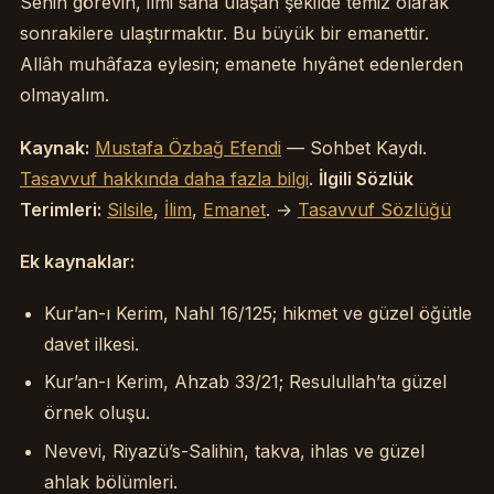
Senin görevin, ilmi sana ulaşan şekilde temiz olarak
sonrakilere ulaştırmaktır. Bu büyük bir emanettir.
Allâh muhâfaza eylesin; emanete hıyânet edenlerden
olmayalım.
Kaynak:
Mustafa Özbağ Efendi
— Sohbet Kaydı.
Tasavvuf hakkında daha fazla bilgi
.
İlgili Sözlük
Terimleri:
Silsile
,
İlim
,
Emanet
. →
Tasavvuf Sözlüğü
Ek kaynaklar:
Kur’an-ı Kerim, Nahl 16/125; hikmet ve güzel öğütle
davet ilkesi.
Kur’an-ı Kerim, Ahzab 33/21; Resulullah’ta güzel
örnek oluşu.
Nevevi, Riyazü’s-Salihin, takva, ihlas ve güzel
ahlak bölümleri.