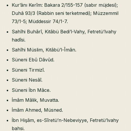
Kur’ânı Kerîm: Bakara 2/155-157 (sabır müjdesi);
Duhâ 93/3 (Rabbin seni terketmedi); Müzzemmil
73/1-5; Müddessir 74/1-7.
Sahîhi Buhârî, Kitâbü Bedi’l-Vahy, Fetretü’lvahy
hadîsi.
Sahîhi Müslim, Kitâbü’l-Îmân.
Süneni Ebû Dâvûd.
Süneni Tirmizî.
Süneni Nesâî.
Süneni İbn Mâce.
İmâm Mâlik, Muvatta.
İmâm Ahmed, Müsned.
İbn Hişâm, es-Sîretü’n-Nebeviyye, Fetretü’lvahy
bahsi.