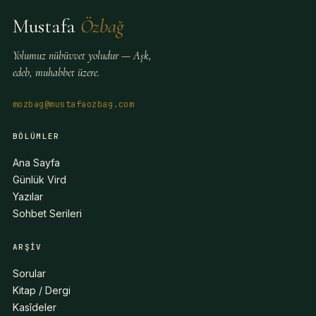
Mustafa
Özbağ
Yolumuz nübüvvet yoludur — Aşk,
edeb, muhabbet üzere.
mozbag@mustafaozbag.com
BÖLÜMLER
Ana Sayfa
Günlük Vird
Yazılar
Sohbet Serileri
ARŞIV
Sorular
Kitap / Dergi
Kasîdeler