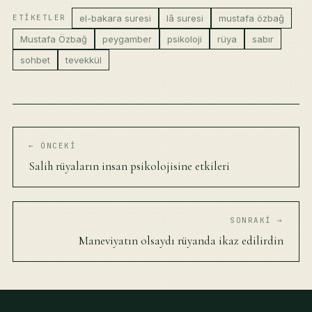
el-bakara suresi
lâ suresi
mustafa özbağ
ETIKETLER
Mustafa Özbağ
peygamber
psikoloji
rüya
sabır
sohbet
tevekkül
← ÖNCEKI
Salih rüyaların insan psikolojisine etkileri
SONRAKI →
Maneviyatın olsaydı rüyanda ikaz edilirdin