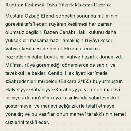
Rüyânın Kesilmesi: Daha Yüksek Makāma Hazırlık
Mustafa Özbağ Efendi sohbetin sonunda mü’minin
görevini tafsîl eder: rüyânın kesilmesi her zaman
olumsuz değildir. Bazen Cenâbı Hak, kulunu daha
yüksek bir makāma hazırlamak için rüyâyı keser.
Vahyin kesilmesi de Resûli Ekrem efendimiz
hazretlerini daha büyük bir vahye hazırlık dönemiydi.
Mü’min, rüyâ göremediği dönemlerde de sabır, ve
tevekkül ile bekler. Cenâbı Hak âyeti kerîmede
«Sabredenleri müjdele» (Bakara 2/155) buyurmuştur.
Halvetiyye-Şâbâniyye-Karabâşiyye yolunun manevî
terbiyesi de mü’mîni rüyâ kesintisinde sabırtevekkül
göstermeye, ve manevî açlığı zikirle telâfî etmeye
yöneltir; ve bu vasıflar onun manevî terakkîsinin temel
cüzlerini teşkîl eder.