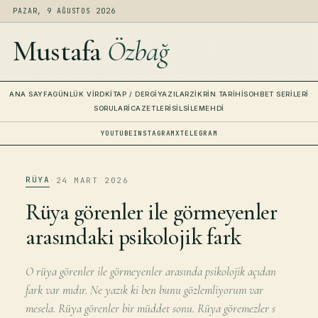
PAZAR, 9 AĞUSTOS 2026
Mustafa
Özbağ
ANA SAYFA
GÜNLÜK VIRD
KITAP / DERGI
YAZILAR
ZIKRIN TARIHI
SOHBET SERILERI
SORULAR
İCAZETLERI
SILSILE
MEHDI
YOUTUBE
INSTAGRAM
X
TELEGRAM
RÜYA
·
24 MART 2026
Rüya görenler ile görmeyenler
arasındaki psikolojik fark
O rüya görenler ile görmeyenler arasında psikolojik açıdan
fark var mıdır. Ne yazık ki ben bunu gözlemliyorum var
mesela. Rüya görenler bir müddet sonu. Rüya göremezler s