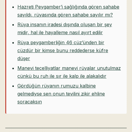
Hazreti Peygamber’i sağlığında gören sahabe
sayıldı, rüyasında gören sahabe sayılır mı?
Rüya insanın iradesi dışında oluşan bir şey
midir, hal ile hayalleme nasıl ayırt edilir
Rüya peygamberliğin 46 cüz’ünden bir
cüzdür bir kimse bunu reddederse küfre
düşer
Manevi tecelliyatlar manevi rüyalar unutulmaz
çünkü bu ruh ile sır ile kalp ile alakalıdır
Gördüğün rüyanın rumuzu kalbine
gelmediyse sen onun tevilini zikir ehline
soracaksın