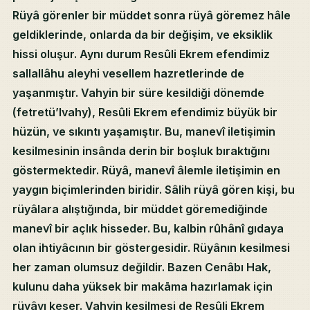
Rüyâ görenler bir müddet sonra rüyâ göremez hâle
geldiklerinde, onlarda da bir değişim, ve eksiklik
hissi oluşur. Aynı durum Resûli Ekrem efendimiz
sallallâhu aleyhi vesellem hazretlerinde de
yaşanmıştır. Vahyin bir süre kesildiği dönemde
(fetretü’lvahy), Resûli Ekrem efendimiz büyük bir
hüzün, ve sıkıntı yaşamıştır. Bu, manevî iletişimin
kesilmesinin insânda derin bir boşluk bıraktığını
göstermektedir. Rüyâ, manevî âlemle iletişimin en
yaygın biçimlerinden biridir. Sâlih rüyâ gören kişi, bu
rüyâlara alıştığında, bir müddet göremediğinde
manevî bir açlık hisseder. Bu, kalbin rûhânî gıdaya
olan ihtiyâcının bir göstergesidir. Rüyânın kesilmesi
her zaman olumsuz değildir. Bazen Cenâbı Hak,
kulunu daha yüksek bir makāma hazırlamak için
rüyâyı keser. Vahyin kesilmesi de Resûli Ekrem