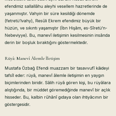
efendimiz sallallâhu aleyhi vesellem hazretlerinde de
yaşanmıştır. Vahyin bir süre kesildiği dönemde
(fetretü’lvahy), Resûli Ekrem efendimiz büyük bir
hüzün, ve sıkıntı yaşamıştır (İbn Hişâm, es-Sîretü’n-
Nebeviyye). Bu, manevî iletişimin kesilmesinin insânda
derin bir boşluk bıraktığını göstermektedir.
Rüyâ: Manevî Âlemle İletişim
Mustafa Özbağ Efendi muazzam bir tasavvufî kâideyi
tafsîl eder: rüyâ, manevî âlemle iletişimin en yaygın
biçimlerinden biridir. Sâlih rüyâ gören kişi, bu rüyâlara
alıştığında, bir müddet göremediğinde manevî bir açlık
hisseder. Bu, kalbin rûhânî gıdaya olan ihtiyâcının bir
göstergesidir.