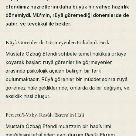
efendimiz hazretlerini daha büyük bir vahye hazırlık
dönemiydi. Mü’min, rüyâ göremediği dönemlerde de
sabır, ve tevekkül ile bekler.
Table of Contents
Rüyâ Görenler ile Görmeyenler: Psikolojik Fark
Rüyâ Görenler ile Görmeyenler: Psikolojik Fark
Mustafa Özbağ Efendi sohbete temel hakîkati ortaya
Fetretü’l-Vahy: Resûli Ekrem’in Hâli
koyarak başlar: rüyâ görenler ile görmeyenler
Rüyâ: Manevî Âlemle İletişim
Rüyânın Kesilmesi: Daha Yüksek Makāma Hazırlık
arasında psikolojik açıdan belirgin bir fark
İlgili Sohbetler
bulunmaktadır. Rüyâ görenler bir müddet sonra rüyâ
göremez hâle geldiklerinde, onlarda da bir değişim, ve
eksiklik hissi oluşur.
Fetretü’l-Vahy: Resûli Ekrem’in Hâli
Mustafa Özbağ Efendi muazzam bir hadîs ilmi
mes’elesini tafsîl eder: aynı durum Resûli Ekrem