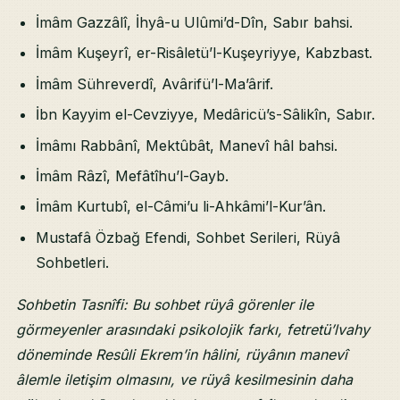
İmâm Gazzâlî, İhyâ-u Ulûmi’d-Dîn, Sabır bahsi.
İmâm Kuşeyrî, er-Risâletü’l-Kuşeyriyye, Kabzbast.
İmâm Sühreverdî, Avârifü’l-Ma’ârif.
İbn Kayyim el-Cevziyye, Medâricü’s-Sâlikîn, Sabır.
İmâmı Rabbânî, Mektûbât, Manevî hâl bahsi.
İmâm Râzî, Mefâtîhu’l-Gayb.
İmâm Kurtubî, el-Câmi’u li-Ahkâmi’l-Kur’ân.
Mustafâ Özbağ Efendi, Sohbet Serileri, Rüyâ
Sohbetleri.
Sohbetin Tasnîfi: Bu sohbet rüyâ görenler ile
görmeyenler arasındaki psikolojik farkı, fetretü’lvahy
döneminde Resûli Ekrem’in hâlini, rüyânın manevî
âlemle iletişim olmasını, ve rüyâ kesilmesinin daha