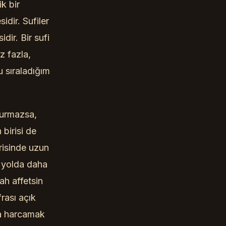
k bir
dir. Sufiler
ir. Bir sufi
z fazla,
u sıraladığım
durmazsa,
 birisi de
risinde uzun
 yolda daha
ah affetsin
rası açık
ara harcamak