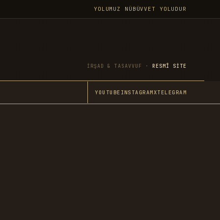
YOLUMUZ NÜBÜVVET YOLUDUR
İRŞAD & TASAVVUF ·
RESMÎ SITE
YOUTUBE
INSTAGRAM
X
TELEGRAM