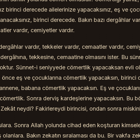
 birinci derecede ailelerinize yapacaksınız, eş ve çoc
nacaksınız, birinci derecede. Bakın bazı dergâhlar vard
atler vardır, cemiyetler vardır.
dergâhlar vardır, tekkeler vardır, cemaatler vardır, cemiy
 dergâhına, tekkesine, cemaatine olmasını ister. Bu sün
ktur. Sünnet-i seniyyede cömertlik yapacaksan evli ola
 önce eş ve çocuklarına cömertlik yapacaksın, birinci
, annene, babana cömertlik yapacaksın. Eş ve çocuklar
cömertlik. Sonra derviş kardeşlerine yapacaksın. Bu b
. Zekât neydi? Fakirlereydi birincisi, ondan sonra miskin
ulara. Sonra Allah yolunda cihad eden koşturan kimsel
 olanlara. Bakın zekatın sıralaması da bu. Bir vakfa ze