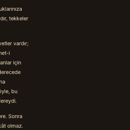
uklarınıza
ır, tekkeler
etler vardır;
net-i
nlar için
 derecede
ına
öyle, bu
lereydi.
ere. Sonra
kât olmaz.