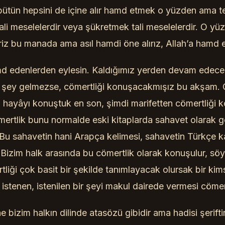
ütün hepsini de içine alır hamd etmek o yüzden ama t
ali meselelerdir veya şükretmek tali meselelerdir. O yü
iz bu manada ama asıl hamdi öne alırız, Allah’a hamd e
 edenlerden eylesin. Kaldığımız yerden devam edeceğ
ir şey gelmezse, cömertliği konuşacakmışız bu akşam.
z hayâyı konuştuk en son, şimdi marifetten cömertliği
ömertlik bunu normalde eski kitaplarda sahavet olarak 
 Bu sahavetin hani Arapça kelimesi, sahavetin Türkçe ka
. Bizim halk arasında bu cömertlik olarak konuşulur, söyl
liği çok basit bir şekilde tanımlayacak olursak bir kim
istenen, istenilen bir şeyi makul dairede vermesi cömer
e bizim halkın dilinde atasözü gibidir ama hadisi şeriftir