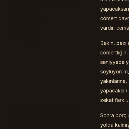
yapacaksanız
cömert davra
vardır, cema
Bakın, bazı 
cömertliğin,
seniyyede yo
söylüyorum,
yakınlarına
yapacaksın 
zekat farklı
Sonra borçl
yolda kalmış