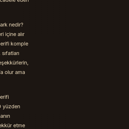
fark nedir?
i içine alır
şerifi komple
sıfatları
eşekkürlerin,
’a olur ama
rifi
 O yüzden
sanın
şekkür etme