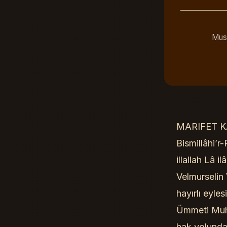
Must
MARIFET KA
Bismillâhi’r
illallah Lâ 
Velmurselin
hayırlı eyle
Ümmeti Muham
hak yolunda 