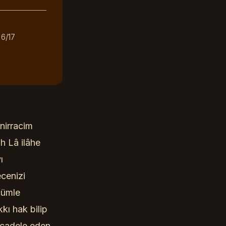
 6/17
irracim
ah Lâ ilâhe
ı
cenizi
cümle
kı hak bilip
mücadele eden