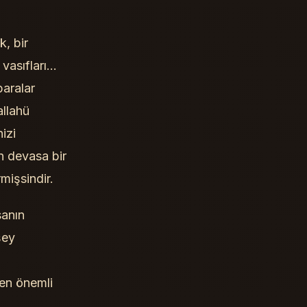
k, bir
 vasıfları…
paralar
allahü
izi
n devasa bir
mişsindir.
sanın
şey
den önemli