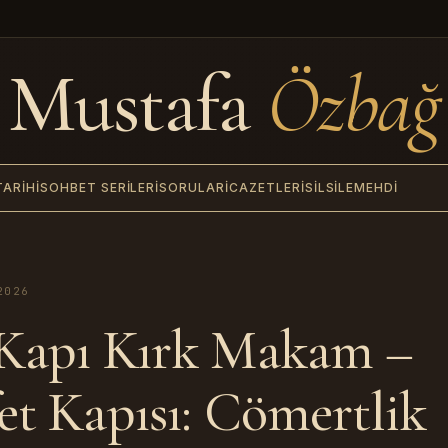
Mustafa
Özbağ
TARIHI
SOHBET SERILERI
SORULAR
İCAZETLERI
SILSILE
MEHDI
2026
Kapı Kırk Makam –
et Kapısı: Cömertlik