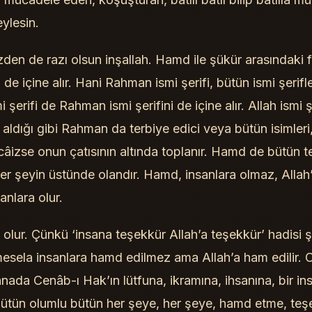
eylesin.
zden de razı olsun inşallah. Hamd ile şükür arasındaki 
e içine alır. Hani Rahman ismi şerifi, bütün ismi şerifler
i şerifi de Rahman ismi şerifini de içine alır. Allah ismi 
e aldığı gibi Rahman da terbiye edici veya bütün isimleri, 
 câizse onun çatısının altında toplanır. Hamd de bütün t
her şeyin üstünde olandır. Hamd, insanlara olmaz, Allah
anlara olur.
 olur. Çünkü ‘insana teşekkür Allah’a teşekkür’ hadisi şe
esela insanlara hamd edilmez ama Allah’a ham edilir.
da Cenâb-ı Hak’ın lütfuna, ikramına, ihsanına, bir in
bütün olumlu bütün her şeye, her şeye, hamd etme, te