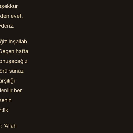
eşekkür
zden evet,
deriz.
iz inşallah
 Geçen hafta
 konuşacağız
görürsünüz
rşılığı
enilir her
senin
tlik.
: ‘Allah