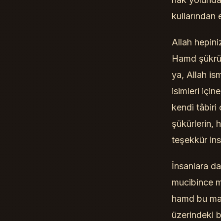
kullarından 
Allah hepini
Hamd şükrü d
ya, Allah ism
isimleri için
kendi tâbiri
şükürlerin, 
teşekkür ins
İnsanlara da
mucibince m
hamd bu mana
üzerindeki 