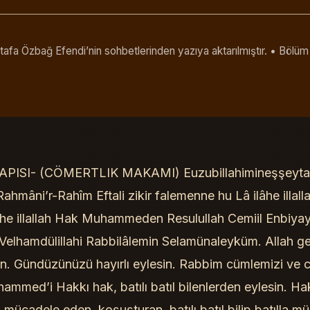
afa Özbağ Efendi’nin sohbetlerinden yazıya aktarılmıştır. • Bölüm
PISI- (CÖMERTLIK MAKAMI) Euzubillahimineşşeytan
-Rahmâni’r-Rahîm Eftali zikir falemenne hu Lâ ilâhe illall
ilâhe illallah Hak Muhammeden Resulullah Cemiil Enbiyay
 Velhamdülillahi Rabbilâlemin Selamünaleyküm. Allah ge
sin. Gündüzünüzü hayırlı eylesin. Rabbim cümlemizi ve 
med’i Hakkı hak, batılı batıl bilenlerden eylesin. Hak
mücadele eden, koşuşturan, batılı batıl bilip batılla 