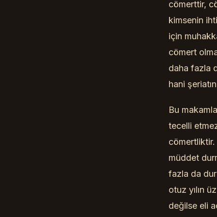
cömerttir, c
kimsenin iht
için muhakk
cömert olmal
daha fazla d
hani şeriatı
Bu makamlar
tecelli etme
cömertliktir
müddet durm
fazla da dur
otuz yılın ü
değilse eli 