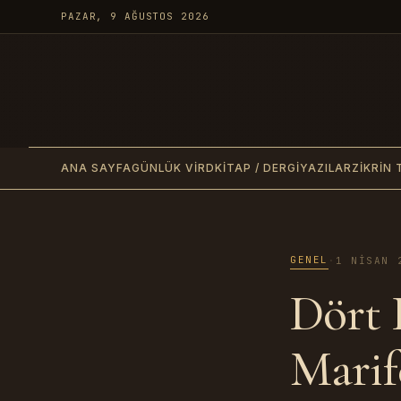
PAZAR, 9 AĞUSTOS 2026
ANA SAYFA
GÜNLÜK VIRD
KITAP / DERGI
YAZILAR
ZIKRIN 
GENEL
·
1 NISAN 
Dört 
Marif