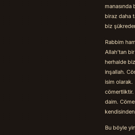
manasında b
biraz daha t
biz şükreder
Rabbim hamd
Allah’tan b
herhalde bi
inşallah. C
isim olarak.
cömertliktir
daim. Cömert
kendisinden 
Bu böyle yin