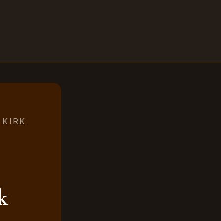
 KIRK
k
ime: biz peygamberlere kitapla beraber hikmet verdik Hadis-i Şerif: a ham e