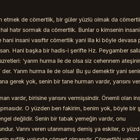
 etmek de cömertlik, bir güler yüzlü olmak da cömertli
 hal hatır sormak da cömertlik. Bunlar o kimsenin insani
hani insani vasıftır cömertlik yani illa ki böyle devasa 
an. Hani başka bir hadis-i şerifte Hz. Peygamber sall
zretleri: ‘yarım hurma ile de olsa siz cehennem ateşinin
der. Yarım hurma ile de olsa! Bu şu demektir yani seni
a gerek yok, senin bir tane hurman vardır, yarısını ver
an vardır, birisine yarısını vermişsindir. Önemli olan in
apmasıdır. O yüzden ben fakirim, benim yok, böyle bir 
ngel değildir. Senin bir tabak yemeğin vardır, onu
undur. Varını veren utanmamış demiş ya eskiler, o yüz
nin sufilik yolunda cömert olmasıdır. Cömertliği yalnız,