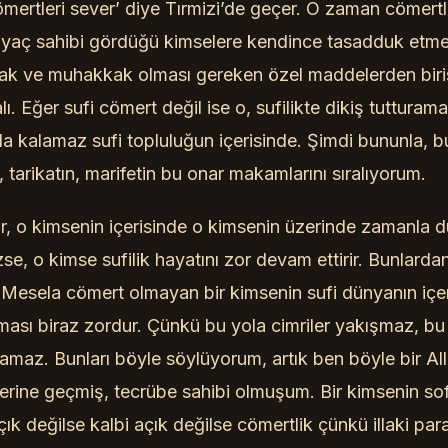
ömertleri sever’ diye Tırmizi’de geçer. O zaman cömertli
iyaç sahibi gördüğü kimselere kendince tasadduk etmesi
ak ve muhakkak olması gereken özel maddelerden birisid
ı. Eğer sufi cömert değil ise o, sufilikte dikiş tutturama
a kalamaz sufi topluluğun içerisinde. Şimdi bununla, b
n, tarikatın, marifetin bu onar makamlarını sıralıyorum.
, o kimsenin içerisinde o kimsenin üzerinde zamanla 
zse, o kimse sufilik hayatını zor devam ettirir. Bunlardan
. Mesela cömert olmayan bir kimsenin sufi dünyanın içe
ası biraz zordur. Çünkü bu yola cimriler yakışmaz, bu
amaz. Bunları böyle söylüyorum, artık ben böyle bir All
zerine geçmiş, tecrübe sahibi olmuşum. Bir kimsenin sof
açık değilse kalbi açık değilse cömertlik çünkü illaki p