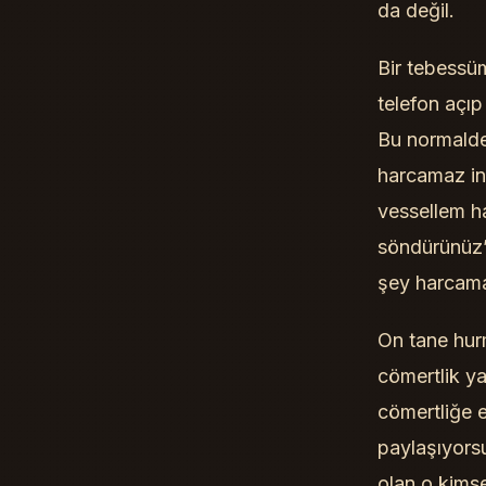
da değil.
Bir tebessüm
telefon açıp
Bu normalde 
harcamaz ins
vessellem ha
söndürünüz’ 
şey harcaman
On tane hurm
cömertlik y
cömertliğe e
paylaşıyors
olan o kimse