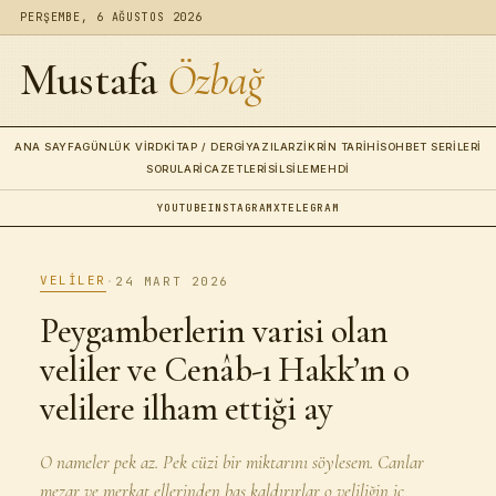
PERŞEMBE, 6 AĞUSTOS 2026
Mustafa
Özbağ
ANA SAYFA
GÜNLÜK VIRD
KITAP / DERGI
YAZILAR
ZIKRIN TARIHI
SOHBET SERILERI
SORULAR
İCAZETLERI
SILSILE
MEHDI
YOUTUBE
INSTAGRAM
X
TELEGRAM
VELILER
·
24 MART 2026
Peygamberlerin varisi olan
veliler ve Cenâb-ı Hakk’ın o
velilere ilham ettiği ay
O nameler pek az. Pek cüzi bir miktarını söylesem. Canlar
mezar ve merkat ellerinden baş kaldırırlar o veliliğin iç