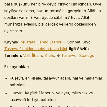
para düşkünü her biri» deyip çıkıyor işin içinden. Öyle
söylüyorlar ama, bunun normâlde gerçekten Allâh’ın
dostları var mı? Var, âyetle sâbit mi? Evet. Allâh
muhâfaza eylesin; bizi gerçek velîlerin gölgesinden
ayırmasın.
Kaynak:
Mustafa Özbağ Efendi
— Sohbet Kaydı.
Tasavvuf hakkında daha fazla bilgi
.
İlgili Sözlük
Terimleri:
Velî
,
İlhâm
,
Silsile
. →
Tasavvuf Sözlüğü
Ek kaynaklar:
Kuşeyri, er-Risale, tasavvuf adabı, hal ve makamlar
bahisleri.
Hucviri, Keşfu’l-Mahcub, velayet, mürşidlik ve
tasavvufi terbiye bahisleri.