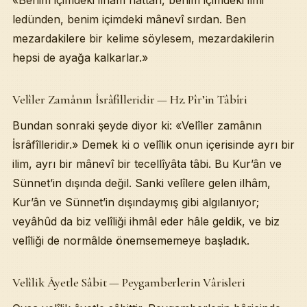
«Benim içimdeki ilhâm hattan, benim içimdeki ilmi
ledünden, benim içimdeki mânevî sırdan. Ben
mezardakilere bir kelime söylesem, mezardakilerin
hepsi de ayağa kalkarlar.»
Velîler Zamânın İsrâfîlleridir — Hz. Pîr’in Tâbîri
Bundan sonraki şeyde diyor ki: «Velîler zamânın
İsrâfîlleridir.» Demek ki o velîlik onun içerisinde ayrı bir
ilim, ayrı bir mânevî bir tecellîyâta tâbi. Bu Kur’ân ve
Sünnet’in dışında değil. Sanki velîlere gelen ilhâm,
Kur’ân ve Sünnet’in dışındaymış gibi algılanıyor;
veyâhûd da biz velîliği ihmâl eder hâle geldik, ve biz
velîliği de normâlde önemsememeye başladık.
Velîlik Âyetle Sâbit — Peygamberlerin Vârisleri