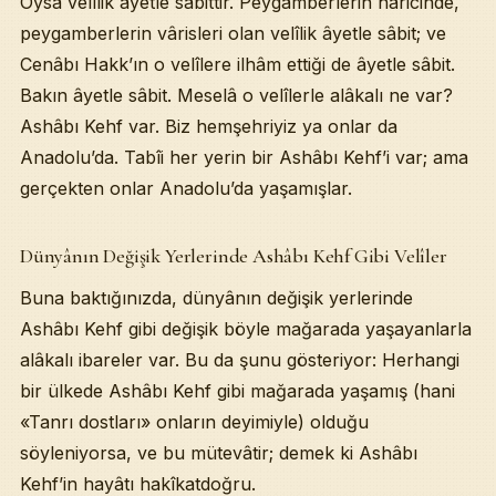
Oysa velîlik âyetle sâbittir. Peygamberlerin hâricinde,
peygamberlerin vârisleri olan velîlik âyetle sâbit; ve
Cenâbı Hakk’ın o velîlere ilhâm ettiği de âyetle sâbit.
Bakın âyetle sâbit. Meselâ o velîlerle alâkalı ne var?
Ashâbı Kehf var. Biz hemşehriyiz ya onlar da
Anadolu’da. Tabîi her yerin bir Ashâbı Kehf’i var; ama
gerçekten onlar Anadolu’da yaşamışlar.
Dünyânın Değişik Yerlerinde Ashâbı Kehf Gibi Velîler
Buna baktığınızda, dünyânın değişik yerlerinde
Ashâbı Kehf gibi değişik böyle mağarada yaşayanlarla
alâkalı ibareler var. Bu da şunu gösteriyor: Herhangi
bir ülkede Ashâbı Kehf gibi mağarada yaşamış (hani
«Tanrı dostları» onların deyimiyle) olduğu
söyleniyorsa, ve bu mütevâtir; demek ki Ashâbı
Kehf’in hayâtı hakîkatdoğru.