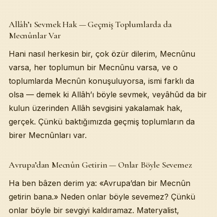
Allâh’ı Sevmek Hak — Geçmiş Toplumlarda da
Mecnûnlar Var
Hani nasıl herkesin bir, çok özür dilerim, Mecnûnu
varsa, her toplumun bir Mecnûnu varsa, ve o
toplumlarda Mecnûn konuşuluyorsa, ismi farklı da
olsa — demek ki Allâh’ı böyle sevmek, veyâhûd da bir
kulun üzerinden Allâh sevgisini yakalamak hak,
gerçek. Çünkü baktığımızda geçmiş toplumların da
birer Mecnûnları var.
Avrupa’dan Mecnûn Getirin — Onlar Böyle Sevemez
Ha ben bâzen derim ya: «Avrupa’dan bir Mecnûn
getirin bana.» Neden onlar böyle sevemez? Çünkü
onlar böyle bir sevgiyi kaldıramaz. Materyalist,