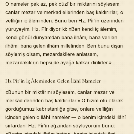
O nameler pek az, pek cüzî bir miktarını söylesem,
Velîler Zamânın İsrâfîlleridir — Hz. Pîr’in Tâbîri
canlar mezar ve merkad ellerinden baş kaldırırlar, o
Velîlik Âyetle Sâbit — Peygamberlerin Vârisleri
Dünyânın Değişik Yerlerinde Ashâbı Kehf Gibi Velîler
velîliğin iç âleminden. Bunu ben Hz. Pîr’in üzerinden
Allâh’ı Sevmek Hak — Geçmiş Toplumlarda da Mecnûnlar Var
yürüyeyim. Hz. Pîr diyor ki: «Ben kendi iç âlemim,
Avrupa’dan Mecnûn Getirin — Onlar Böyle Sevemez
kendi gönül dünyamdan bana ilhâm, bana verilen
Batının Gerçek Yüzü — Vahşî, Katil, Zorba
Velî Kullar Var, Ama Biz Görmekten Uzağız
ilhâm, bana gelen ilhâm milletinden. Ben bunu dışarı
Dînde Herkes Ahkâm Kesiyor
söylemiş olsam, mezardakilere anlatsam,
Böyle Küstah, Böyle Hadsiz
mezardakilerin hepsi de ayağa kalkar dirilirler.»
«Gözüne Bakma, Çarpılırsın» — Sahte Velî Tasvîri
Velîlik Makâmını Kerih Görmeye Başladık
Şeyh Lüks İçinde — Halk Soğuyor
Hz. Pîr’in İç Âleminden Gelen İlâhî Nameler
Belli Bir Dükkânın Ürünleri Onlar — Karanlık Mahfellerde Kuru
İlgili Sohbetler
«Bunun bir miktârını söylesem, canlar mezar ve
merkad derinden baş kaldırırlar.» O bizim ölü olarak
gördüğümüz kabristanlığa gitse, onlara velîliğin
içinden gelen o ilâhî nameler — o benim içimdeki ilâhî
sırlardan. Hz. Pîr’in ağzından söylüyorum bunu: