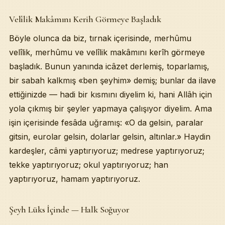
Velîlik Makâmını Kerih Görmeye Başladık
Böyle olunca da biz, tırnak içerisinde, merhûmu
velîlik, merhûmu ve velîlik makâmını kerîh görmeye
başladık. Bunun yanında icâzet derlemiş, toparlamış,
bir sabah kalkmış «ben şeyhim» demiş; bunlar da ilave
ettiğinizde — hadi bir kısmını diyelim ki, hani Allâh için
yola çıkmış bir şeyler yapmaya çalışıyor diyelim. Ama
işin içerisinde fesâda uğramış: «O da gelsin, paralar
gitsin, eurolar gelsin, dolarlar gelsin, altınlar.» Haydin
kardeşler, câmi yaptırıyoruz; medrese yaptırıyoruz;
tekke yaptırıyoruz; okul yaptırıyoruz; han
yaptırıyoruz, hamam yaptırıyoruz.
Şeyh Lüks İçinde — Halk Soğuyor