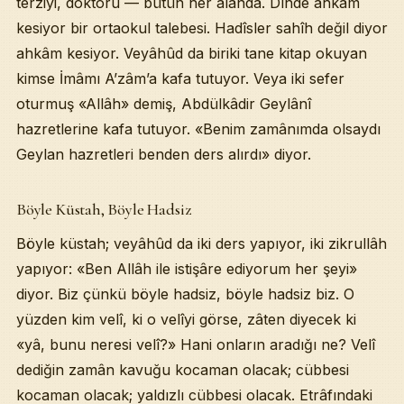
terziyi, doktoru — bütün her alanda. Dînde ahkâm
kesiyor bir ortaokul talebesi. Hadîsler sahîh değil diyor
ahkâm kesiyor. Veyâhûd da biriki tane kitap okuyan
kimse İmâmı A’zâm’a kafa tutuyor. Veya iki sefer
oturmuş «Allâh» demiş, Abdülkâdir Geylânî
hazretlerine kafa tutuyor. «Benim zamânımda olsaydı
Geylan hazretleri benden ders alırdı» diyor.
Böyle Küstah, Böyle Hadsiz
Böyle küstah; veyâhûd da iki ders yapıyor, iki zikrullâh
yapıyor: «Ben Allâh ile istişâre ediyorum her şeyi»
diyor. Biz çünkü böyle hadsiz, böyle hadsiz biz. O
yüzden kim velî, ki o velîyi görse, zâten diyecek ki
«yâ, bunu neresi velî?» Hani onların aradığı ne? Velî
dediğin zamân kavuğu kocaman olacak; cübbesi
kocaman olacak; yaldızlı cübbesi olacak. Etrâfındaki