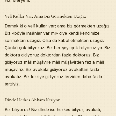
Hz. Meryem.
Velî Kullar Var, Ama Biz Görmekten Uzağız
Demek ki o velî kullar var; ama biz görmekten uzağız.
Biz «böyle insânlar var mı» diye kendi kendimize
sormaktan uzağız. Olsa da kabûl etmekten uzağız.
Çünkü çok biliyoruz. Biz her şeyi çok biliyoruz ya. Biz
doktora gidiyoruz doktordan fazla doktoruz. Biz
gidiyoruz mâli müşâvire mâli müşâvirden fazla mâli
müşâviriz. Biz avukata gidiyoruz avukattan fazla
avukatız. Biz terziye gidiyoruz terziden daha fazla
terziyiz.
Dînde Herkes Ahkâm Kesiyor
Biz biliyoruz! Biz dînde ise herkes biliyor; avukatı,