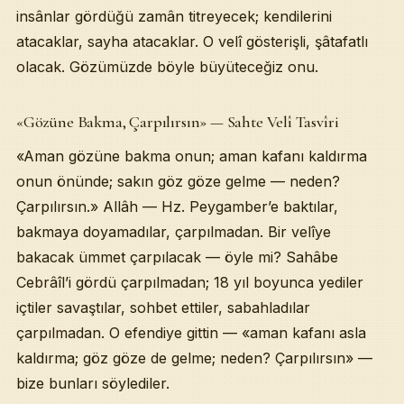
insânlar gördüğü zamân titreyecek; kendilerini
atacaklar, sayha atacaklar. O velî gösterişli, şâtafatlı
olacak. Gözümüzde böyle büyüteceğiz onu.
«Gözüne Bakma, Çarpılırsın» — Sahte Velî Tasvîri
«Aman gözüne bakma onun; aman kafanı kaldırma
onun önünde; sakın göz göze gelme — neden?
Çarpılırsın.» Allâh — Hz. Peygamber’e baktılar,
bakmaya doyamadılar, çarpılmadan. Bir velîye
bakacak ümmet çarpılacak — öyle mi? Sahâbe
Cebrâîl’i gördü çarpılmadan; 18 yıl boyunca yediler
içtiler savaştılar, sohbet ettiler, sabahladılar
çarpılmadan. O efendiye gittin — «aman kafanı asla
kaldırma; göz göze de gelme; neden? Çarpılırsın» —
bize bunları söylediler.