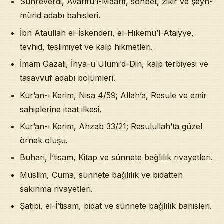
Sühreverdi, Avarifü’l-Maarif, sohbet, zikir ve şeyh-
mürid adabı bahisleri.
İbn Ataullah el-İskenderi, el-Hikemü’l-Ataiyye,
tevhid, teslimiyet ve kalp hikmetleri.
İmam Gazali, İhya-u Ulumi’d-Din, kalp terbiyesi ve
tasavvuf adabı bölümleri.
Kur’an-ı Kerim, Nisa 4/59; Allah’a, Resule ve emir
sahiplerine itaat ilkesi.
Kur’an-ı Kerim, Ahzab 33/21; Resulullah’ta güzel
örnek oluşu.
Buhari, İ’tisam, Kitap ve sünnete bağlılık rivayetleri.
Müslim, Cuma, sünnete bağlılık ve bidatten
sakınma rivayetleri.
Şatıbi, el-İ’tisam, bidat ve sünnete bağlılık bahisleri.