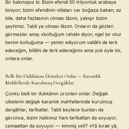
Bir bakmışsız ki: Bizim efendi 50 trilyonluk arabaya
biniyor; bizim efendinin villaları var boğaza bakan; az
bile, daha fazlasının olması lâzım, yakışır bizim
şeyhimiz. Tabîi ya olması lâzım. Onların da gözleri
görmezler ama; «koltuğum rahat» diyor; «gel bir otur
benim koltuğuma — yemin ediyorum vallâhi de terk
edeceğim, billâhi de terk edeceğim» ama yok öyle bir,
onlara onlar.
Belli Bir Dükkânın Ürünleri Onlar — Karanlık
Mahfellerde Kurulmuş Dergâhlar
Çünkü belli bir dükkânın ürünleri onlar. Değişik
ülkelerin değişik karanlık mahfellerinde kurulmuş
dergâhlar, tarîkatlar. Tabîi böylece bunları da
görünce, bizim halkımız hani tarîkattan da soyuyor,
cemaattan da soyuyor — kimmiş velî? «Yâ bırak yâ,