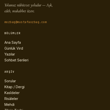
Yolumuz nübüvvet yoludur — Aşk,
edeb, muhabbet üzere.
mozbag@mustafaozbag.com
BÖLÜMLER
Ana Sayfa
Günlük Vird
Yazılar
Sohbet Serileri
ARŞIV
Sorular
Kitap / Dergi
Kasîdeler
Risâleler
Mehdi