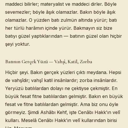
maddeci bilirler; materyalist ve maddeci dirler. Böyle
sevemezler; böyle âşık olamazlar. Bakın böyle âşık
olamazlar. O yüzden batı zulmün altında yürür; batı
her türlü harâmın içinde yürür. Bakmayın siz bize
batıyı güzel yaptıklarından — batının güzel olan hiçbir
şeyi yoktur.
Batının Gerçek Yüzü — Vahşî, Katil, Zorba
Hiçbir şeyi. Bakın gerçek yüzleri çıktı meydana. Hepsi
de vahşîdir; vahşî katil insânlardır; zorba insânlardır.
Yeryüzü batılılardan dolayı ne çektiyse çekmiştir. En
büyük fesat fitne batılılardan gelmiştir. Bakın en büyük
fesat ve fitne batılılardan gelmiştir. Ama biz onu öyle
görmeyiz. Şimdi Ashâbı Kehf, işte Cenâbı Hakk’ın velî
kulları. Meselâ Cenâbı Hakk’ın velî kullarından birisi