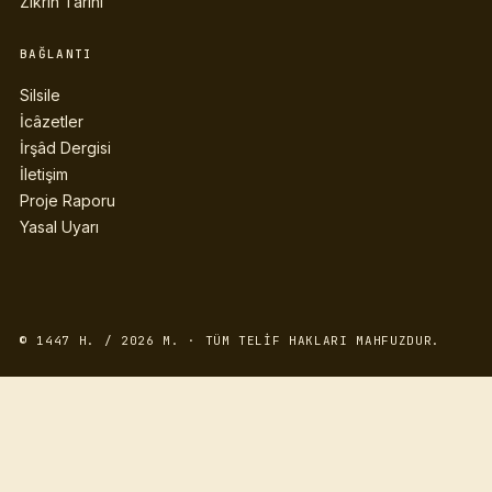
Zikrin Tarihi
BAĞLANTI
Silsile
İcâzetler
İrşâd Dergisi
İletişim
Proje Raporu
Yasal Uyarı
© 1447 H. / 2026 M. · TÜM TELIF HAKLARI MAHFUZDUR.