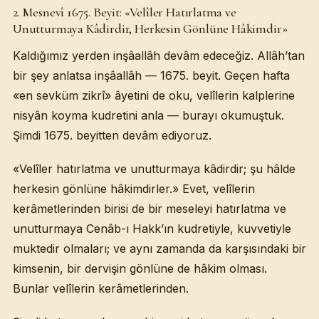
2. Mesnevî 1675. Beyit: «Velîler Hatırlatma ve
Unutturmaya Kâdirdir, Herkesin Gönlüne Hâkimdir»
Kaldığımız yerden inşâallâh devâm edeceğiz. Allâh’tan
bir şey anlatsa inşâallâh — 1675. beyit. Geçen hafta
«en sevküm zikrî» âyetini de oku, velîlerin kalplerine
nisyân koyma kudretini anla — burayı okumuştuk.
Şimdi 1675. beyitten devâm ediyoruz.
«Velîler hatırlatma ve unutturmaya kâdirdir; şu hâlde
herkesin gönlüne hâkimdirler.» Evet, velîlerin
kerâmetlerinden birisi de bir meseleyi hatırlatma ve
unutturmaya Cenâb-ı Hakk’ın kudretiyle, kuvvetiyle
muktedir olmaları; ve aynı zamanda da karşısındaki bir
kimsenin, bir dervişin gönlüne de hâkim olması.
Bunlar velîlerin kerâmetlerinden.