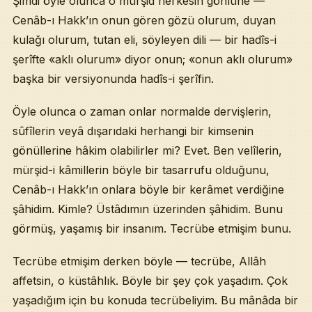
Şimdi öyle olunca o mürşid herkesin gönlüne —
Cenâb-ı Hakk’ın onun gören gözü olurum, duyan
kulağı olurum, tutan eli, söyleyen dili — bir hadîs-i
şerîfte «aklı olurum» diyor onun; «onun aklı olurum»
başka bir versiyonunda hadîs-i şerîfin.
Öyle olunca o zaman onlar normalde dervişlerin,
sûfîlerin veyâ dışarıdaki herhangi bir kimsenin
gönüllerine hâkim olabilirler mi? Evet. Ben velîlerin,
mürşid-i kâmillerin böyle bir tasarrufu olduğunu,
Cenâb-ı Hakk’ın onlara böyle bir kerâmet verdiğine
şâhidim. Kimle? Üstâdımın üzerinden şâhidim. Bunu
görmüş, yaşamış bir insanım. Tecrübe etmişim bunu.
Tecrübe etmişim derken böyle — tecrübe, Allâh
affetsin, o küstâhlık. Böyle bir şey çok yaşadım. Çok
yaşadığım için bu konuda tecrübeliyim. Bu mânâda bir