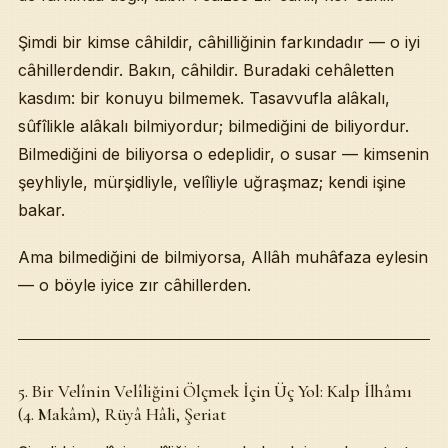
Şimdi bir kimse câhildir, câhilliğinin farkındadır — o iyi
câhillerdendir. Bakın, câhildir. Buradaki cehâletten
kasdım: bir konuyu bilmemek. Tasavvufla alâkalı,
sûfîlikle alâkalı bilmiyordur; bilmediğini de biliyordur.
Bilmediğini de biliyorsa o edeplidir, o susar — kimsenin
şeyhliyle, mürşidliyle, velîliyle uğraşmaz; kendi işine
bakar.
Ama bilmediğini de bilmiyorsa, Allâh muhâfaza eylesin
— o böyle iyice zır câhillerden.
5. Bir Velînin Velîliğini Ölçmek İçin Üç Yol: Kalp İlhâmı
(4. Makâm), Rüyâ Hâli, Şeriat