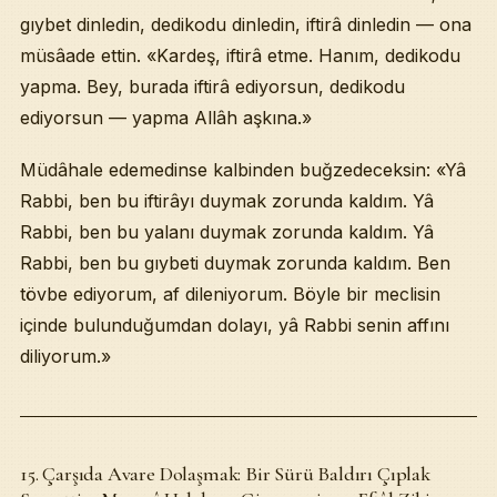
gıybet dinledin, dedikodu dinledin, iftirâ dinledin — ona
müsâade ettin. «Kardeş, iftirâ etme. Hanım, dedikodu
yapma. Bey, burada iftirâ ediyorsun, dedikodu
ediyorsun — yapma Allâh aşkına.»
Müdâhale edemedinse kalbinden buğzedeceksin: «Yâ
Rabbi, ben bu iftirâyı duymak zorunda kaldım. Yâ
Rabbi, ben bu yalanı duymak zorunda kaldım. Yâ
Rabbi, ben bu gıybeti duymak zorunda kaldım. Ben
tövbe ediyorum, af dileniyorum. Böyle bir meclisin
içinde bulunduğumdan dolayı, yâ Rabbi senin affını
diliyorum.»
15. Çarşıda Avare Dolaşmak: Bir Sürü Baldırı Çıplak