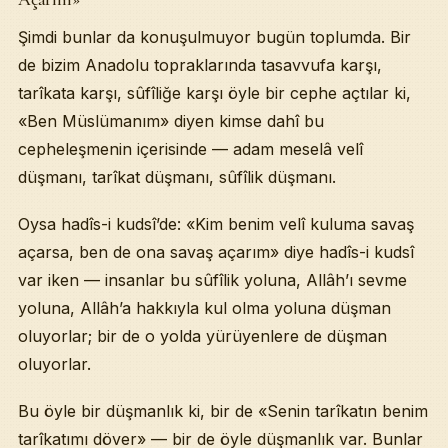
Şimdi bunlar da konuşulmuyor bugün toplumda. Bir
de bizim Anadolu topraklarında tasavvufa karşı,
tarîkata karşı, sûfîliğe karşı öyle bir cephe açtılar ki,
«Ben Müslümanım» diyen kimse dahî bu
cepheleşmenin içerisinde — adam meselâ velî
düşmanı, tarîkat düşmanı, sûfîlik düşmanı.
Oysa hadîs-i kudsî’de: «Kim benim velî kuluma savaş
açarsa, ben de ona savaş açarım» diye hadîs-i kudsî
var iken — insanlar bu sûfîlik yoluna, Allâh’ı sevme
yoluna, Allâh’a hakkıyla kul olma yoluna düşman
oluyorlar; bir de o yolda yürüyenlere de düşman
oluyorlar.
Bu öyle bir düşmanlık ki, bir de «Senin tarîkatın benim
tarîkatımı döver» — bir de öyle düşmanlık var. Bunlar