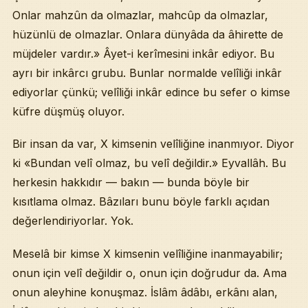
Onlar mahzûn da olmazlar, mahcûp da olmazlar,
hüzünlü de olmazlar. Onlara dünyâda da âhirette de
müjdeler vardır.» Âyet-i kerîmesini inkâr ediyor. Bu
ayrı bir inkârcı grubu. Bunlar normalde velîliği inkâr
ediyorlar çünkü; velîliği inkâr edince bu sefer o kimse
küfre düşmüş oluyor.
Bir insan da var, X kimsenin velîliğine inanmıyor. Diyor
ki «Bundan velî olmaz, bu velî değildir.» Eyvallâh. Bu
herkesin hakkıdır — bakın — bunda böyle bir
kısıtlama olmaz. Bâzıları bunu böyle farklı açıdan
değerlendiriyorlar. Yok.
Meselâ bir kimse X kimsenin velîliğine inanmayabilir;
onun için velî değildir o, onun için doğrudur da. Ama
onun aleyhine konuşmaz. İslâm âdâbı, erkânı alan,