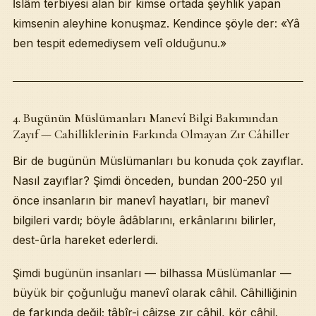
İslâm terbiyesi alan bir kimse ortada şeyhlik yapan
kimsenin aleyhine konuşmaz. Kendince şöyle der: «Yâ
ben tespit edemediysem velî olduğunu.»
4. Bugünün Müslümanları Manevî Bilgi Bakımından
Zayıf — Cahilliklerinin Farkında Olmayan Zır Câhiller
Bir de bugünün Müslümanları bu konuda çok zayıflar.
Nasıl zayıflar? Şimdi önceden, bundan 200-250 yıl
önce insanların bir manevî hayatları, bir manevî
bilgileri vardı; böyle âdâblarını, erkânlarını bilirler,
dest-ûrla hareket ederlerdi.
Şimdi bugünün insanları — bilhassa Müslümanlar —
büyük bir çoğunluğu manevî olarak câhil. Câhilliğinin
de farkında değil; tâbîr-i câizse zır câhil, kör câhil.