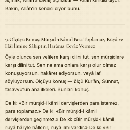
açmak, Allâh’a savaş açmaktır — Allâh kendisi diyor.
Bakın, Allâh’ın kendisi diyor bunu.
9. Ölçüyü Konuş: Mürşid-i Kâmil Para Toplamaz, Rüyâ ve
Hâl İlmine Sâhiptir, Harâma Cevâz Vermez
Öyle olunca sen velîlere karşı dilini tut, sen mürşidlere
karşı dilini tut. Sen ne ama onlara karşı olur olmaz
konuşuyorsun, hakâret ediyorsun, veyâ laf
söylüyorsun. Ölçüyü konuş — ölçü Kur’ân, Sünnet,
tasavvufun ana ilkeleri. Bunları konuş.
De ki: «Bir mürşid-i kâmil dervişlerden para istemez,
para toplamaz.» De ki: «Bir mürşid-i kâmil
dervişlerden geçinmez.» De ki: «Bir mürşid-i kâmil
rüyâ hâliyle hâllenir, rüyâ ilmi vardır.» De ki: «Bir