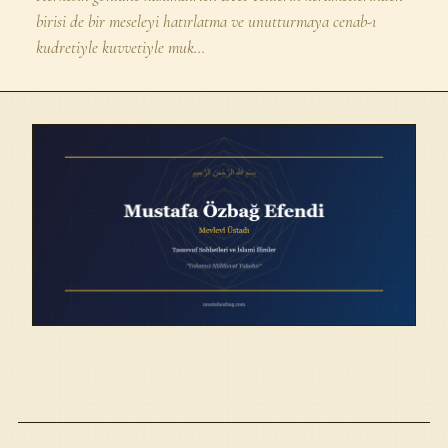
birisi de bir meseleyi hatırlatma ve unutturmaya cenab-ı
kudretiyle kuvvetiyle muk...