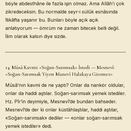
böyle abdesthâne ile fazla işin olmaz. Ama Allâh’ı çok
zikredeceksin. Bu normalde seyr-i sülûk esnâsında
îtikâfta yaşanır bu. Bunları böyle açık açık
anlatıyorum — ömrüm ne zaman bitecek belli değil.
İlim olarak kalsın diye sizde.
14. Mûsâ Kavmi: «Soğan-Sarımsak» İstedi — Mesnevî:
«Soğan-Sarımsak Yiyen Manevî Halakaya Giremez»
Mûsâ’nın kavmi de ne yaptı? Onlar da nankör oldular,
onlar da haddi aştılar. Soğan-sarımsak yemek istediler.
Hz. Pîr’in deyimiyle, Mesnevî’de bundan bahseder.
Mesnevî’de der ki onlar küstâhlaştılar, haddi aştılar,
«Soğan-sarımsak» dediler — «onlar soğan-sarımsak
yemek istediler» dedi.