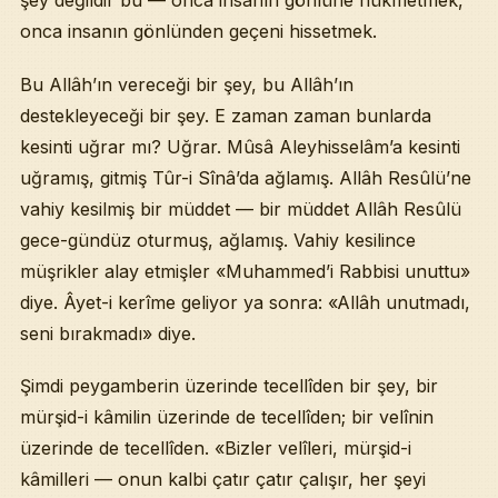
şey değildir bu — onca insanın gönlüne hükmetmek,
onca insanın gönlünden geçeni hissetmek.
Bu Allâh’ın vereceği bir şey, bu Allâh’ın
destekleyeceği bir şey. E zaman zaman bunlarda
kesinti uğrar mı? Uğrar. Mûsâ Aleyhisselâm’a kesinti
uğramış, gitmiş Tûr-i Sînâ’da ağlamış. Allâh Resûlü’ne
vahiy kesilmiş bir müddet — bir müddet Allâh Resûlü
gece-gündüz oturmuş, ağlamış. Vahiy kesilince
müşrikler alay etmişler «Muhammed’i Rabbisi unuttu»
diye. Âyet-i kerîme geliyor ya sonra: «Allâh unutmadı,
seni bırakmadı» diye.
Şimdi peygamberin üzerinde tecellîden bir şey, bir
mürşid-i kâmilin üzerinde de tecellîden; bir velînin
üzerinde de tecellîden. «Bizler velîleri, mürşid-i
kâmilleri — onun kalbi çatır çatır çalışır, her şeyi