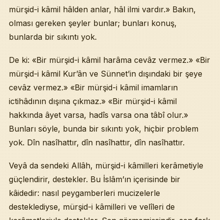
mürşid-i kâmil hâlden anlar, hâl ilmi vardır.» Bakın,
olması gereken şeyler bunlar; bunları konuş,
bunlarda bir sıkıntı yok.
De ki: «Bir mürşid-i kâmil harâma cevâz vermez.» «Bir
mürşid-i kâmil Kur’ân ve Sünnet’in dışındaki bir şeye
cevâz vermez.» «Bir mürşid-i kâmil imamların
ictihâdının dışına çıkmaz.» «Bir mürşid-i kâmil
hakkında âyet varsa, hadîs varsa ona tâbî olur.»
Bunları söyle, bunda bir sıkıntı yok, hiçbir problem
yok. Dîn nasîhattır, dîn nasîhattır, dîn nasîhattır.
Veyâ da sendeki Allâh, mürşid-i kâmilleri kerâmetiyle
güçlendirir, destekler. Bu İslâm’ın içerisinde bir
kâidedir: nasıl peygamberleri mucizelerle
desteklediyse, mürşid-i kâmilleri ve velîleri de