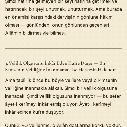
Şimdi hatırına gelmeyen bir şeyi hatırına getirmek ve
hatırındaki bir şeyi unutmak, unutturmak. Ama burada
en önemlisi karşısındaki dervişânın gönlüne hâkim
olması — gönlünden, onun gönlünden geçenleri
Allâh’ın bildirmesiyle bilmesi.
3. Velîlik Olgusunu İnkâr Eden Küfre Düşer — Bir
Kimsenin Veliliğine İnanmamak İse Herkesin Hakkıdır
Ama tabiî ilk önce bu böyle velîlere veyâ o kimsenin
velîliğine inanmakla alâkalı. Şimdi bir velîlik olgusuna
inanacak. Şimdi velîlik olgusuna inanmıyor — bu sefer
âyet-i kerîmeyi inkâr etmiş oluyor. Âyet-i kerîmeyi
inkâr edince küfre düşüyor.
Çünkü: «O velîlerime, o Allâh dostlarına korku yoktur.