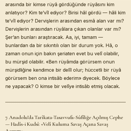
arasında bir kimse rüyâ gördüğünde rüyâsını kim
anlatıyor? Kim te’vîl ediyor? Birisi hâl gördü — hâli kim
te’vîl ediyor? Dervişlerin arasından esmâ alan var mı?
Dervişlerin arasından rüyâlara çıkan olanlar var mı?
Şer’an bunları araştıracak. Aa, iyi, tamam —
bunlardan da bir sıkıntılı olan bir durum yok. Hâ, o
zaman onun için bakın şeriaten evet bu velî olabilir,
bu mürşid olabilir. «Ben rüyâmda görürsem onun
mürşidliğine kendimce bir delîl olur; hüccetli bir rüyâ
görürsem ben ona intisâb ederim» diyecek. Böylece
ne yapacak? O kimse bir velîye intisâb etmiş olacak.
7. Anadolu’da Tarîkata-Tasavvufa-Sûfîliğe Açılmış Cephe
— Hadîs-i Kudsî: «Velî Kuluma Savaş Açana Savaş
Açarım»