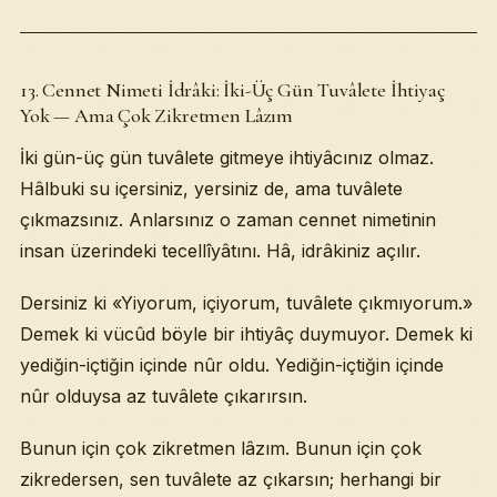
13. Cennet Nimeti İdrâki: İki-Üç Gün Tuvâlete İhtiyaç
Yok — Ama Çok Zikretmen Lâzım
İki gün-üç gün tuvâlete gitmeye ihtiyâcınız olmaz.
Hâlbuki su içersiniz, yersiniz de, ama tuvâlete
çıkmazsınız. Anlarsınız o zaman cennet nimetinin
insan üzerindeki tecellîyâtını. Hâ, idrâkiniz açılır.
Dersiniz ki «Yiyorum, içiyorum, tuvâlete çıkmıyorum.»
Demek ki vücûd böyle bir ihtiyâç duymuyor. Demek ki
yediğin-içtiğin içinde nûr oldu. Yediğin-içtiğin içinde
nûr olduysa az tuvâlete çıkarırsın.
Bunun için çok zikretmen lâzım. Bunun için çok
zikredersen, sen tuvâlete az çıkarsın; herhangi bir