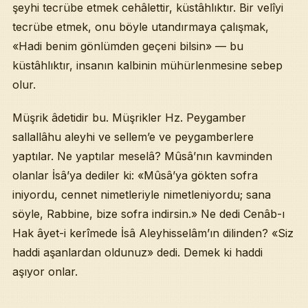
şeyhi tecrübe etmek cehâlettir, küstâhlıktır. Bir velîyi
tecrübe etmek, onu böyle utandırmaya çalışmak,
«Hadi benim gönlümden geçeni bilsin» — bu
küstâhlıktır, insanın kalbinin mühürlenmesine sebep
olur.
Müşrik âdetidir bu. Müşrikler Hz. Peygamber
sallallâhu aleyhi ve sellem’e ve peygamberlere
yaptılar. Ne yaptılar meselâ? Mûsâ’nın kavminden
olanlar İsâ’ya dediler ki: «Mûsâ’ya gökten sofra
iniyordu, cennet nimetleriyle nimetleniyordu; sana
söyle, Rabbine, bize sofra indirsin.» Ne dedi Cenâb-ı
Hak âyet-i kerîmede İsâ Aleyhisselâm’ın dilinden? «Siz
haddi aşanlardan oldunuz» dedi. Demek ki haddi
aşıyor onlar.