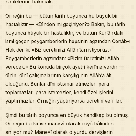
nâfilelerine bakacak.
Örneğin bu — bütün târih boyunca bu büyük bir
hastalıktır — «Dînden mi geçiniyor?» Bakın, bu târih
boyunca büyük bir hastalıktır, ve bütün Kur’ân’daki
ismi geçen peygamberlerin hepsinin ağzından Cenâb-ı
Hak der ki: «Biz ücretimizi Allâh’tan istiyoruz.»
Peygamberlerin ağzından: «Bizim ücretimizi Allâh
verecek.» Bu konuda birçok âyet-i kerîme vardır —
dînin, dînî çalışmalarının karşılığının Allâh’a âit
olduğunu. Bunlar dîni istismar etmezler, para
toplamazlar, para istemezler, kendi özel işlerini
yaptırmazlar. Örneğin yaptırıyorsa ücretini verirler.
Şimdi bu târih boyunca en büyük handikap bu olmuş.
Örneğin bu kimse manevî olarak rüyâ hâlinden
anlıyor mu? Manevî olarak o yurdu dervişlerin