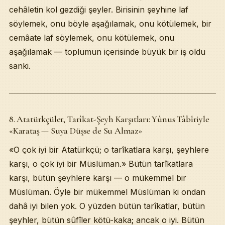
cehâletin kol gezdiği şeyler. Birisinin şeyhine laf
söylemek, onu böyle aşağılamak, onu kötülemek, bir
cemâate laf söylemek, onu kötülemek, onu
aşağılamak — toplumun içerisinde büyük bir iş oldu
sanki.
8. Atatürkçüler, Tarîkat-Şeyh Karşıtları: Yûnus Tâbîriyle
«Karataş — Suya Düşse de Su Almaz»
«O çok iyi bir Atatürkçü; o tarîkatlara karşı, şeyhlere
karşı, o çok iyi bir Müslüman.» Bütün tarîkatlara
karşı, bütün şeyhlere karşı — o mükemmel bir
Müslüman. Öyle bir mükemmel Müslüman ki ondan
dahâ iyi bilen yok. O yüzden bütün tarîkatlar, bütün
şeyhler, bütün sûfîler kötü-kaka; ancak o iyi. Bütün