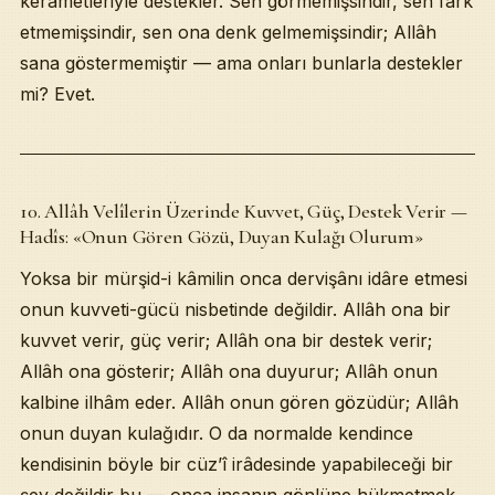
kerâmetleriyle destekler. Sen görmemişsindir, sen fark
etmemişsindir, sen ona denk gelmemişsindir; Allâh
sana göstermemiştir — ama onları bunlarla destekler
mi? Evet.
10. Allâh Velîlerin Üzerinde Kuvvet, Güç, Destek Verir —
Hadîs: «Onun Gören Gözü, Duyan Kulağı Olurum»
Yoksa bir mürşid-i kâmilin onca dervişânı idâre etmesi
onun kuvveti-gücü nisbetinde değildir. Allâh ona bir
kuvvet verir, güç verir; Allâh ona bir destek verir;
Allâh ona gösterir; Allâh ona duyurur; Allâh onun
kalbine ilhâm eder. Allâh onun gören gözüdür; Allâh
onun duyan kulağıdır. O da normalde kendince
kendisinin böyle bir cüz’î irâdesinde yapabileceği bir