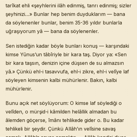
tarîkat ehli «şeyhlerini ilâh edinmiş, tanrı edinmiş; sizler
şeyhinizi…» Bunlar hep benim duyduklarım — bana
da söylenenler bunlar, benim 35-36 yıldır bunlarla
uğraşıyorum yâ — bana da söylenenler.
Sen istediğin kadar böyle bunları konuş — karşındaki
kimse Yûnus’un tâbîriyle bir kara taş. Diyor ya: «Sen
bir kara taşsın, denizin içine düşsen de su almazsın
yâ.» Çünkü ehl-i tasavvufa, ehl-i zikre, ehl-i velîye laf
söyleyen kimsenin kalbi mühürlenir. Bakın, kalbi
mühürlenir.
Bunu açık net söylüyorum: O kimse laf söylediği o
velîden, o mürşid-i kâmilden helâllik almadan bu
âlemden göçerse, îmânı tehlikede gider o. Bu kadar
tehlikeli bir şeydir. Çünkü Allâh’ın velîsine savaş