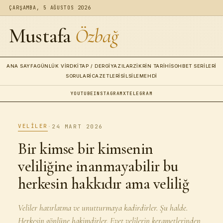
ÇARŞAMBA, 5 AĞUSTOS 2026
Mustafa
Özbağ
ANA SAYFA
GÜNLÜK VIRD
KITAP / DERGI
YAZILAR
ZIKRIN TARIHI
SOHBET SERILERI
SORULAR
İCAZETLERI
SILSILE
MEHDI
YOUTUBE
INSTAGRAM
X
TELEGRAM
VELILER
·
24 MART 2026
Bir kimse bir kimsenin
veliliğine inanmayabilir bu
herkesin hakkıdır ama veliliğ
Veliler hatırlatma ve unutturmaya kadirdirler. Şu halde.
Herkesin gönlüne hakimdirler. Evet velilerin kerametlerinden