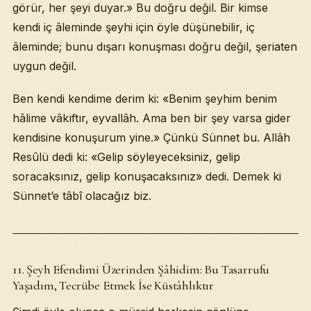
görür, her şeyi duyar.» Bu doğru değil. Bir kimse
kendi iç âleminde şeyhi için öyle düşünebilir, iç
âleminde; bunu dışarı konuşması doğru değil, şeriaten
uygun değil.
Ben kendi kendime derim ki: «Benim şeyhim benim
hâlime vâkıftır, eyvallâh. Ama ben bir şey varsa gider
kendisine konuşurum yine.» Çünkü Sünnet bu. Allâh
Resûlü dedi ki: «Gelip söyleyeceksiniz, gelip
soracaksınız, gelip konuşacaksınız» dedi. Demek ki
Sünnet’e tâbî olacağız biz.
11. Şeyh Efendimi Üzerinden Şâhidim: Bu Tasarrufu
Yaşadım, Tecrübe Etmek İse Küstâhlıktır