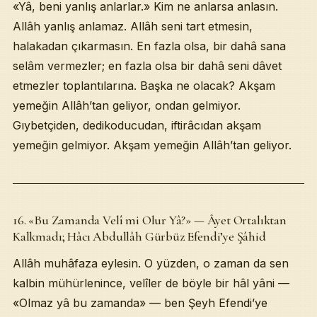
«Yâ, beni yanlış anlarlar.» Kim ne anlarsa anlasın.
Allâh yanlış anlamaz. Allâh seni tart etmesin,
halakadan çıkarmasın. En fazla olsa, bir dahâ sana
selâm vermezler; en fazla olsa bir dahâ seni dâvet
etmezler toplantılarına. Başka ne olacak? Akşam
yemeğin Allâh’tan geliyor, ondan gelmiyor.
Gıybetçiden, dedikoducudan, iftirâcıdan akşam
yemeğin gelmiyor. Akşam yemeğin Allâh’tan geliyor.
16. «Bu Zamanda Velî mi Olur Yâ?» — Âyet Ortalıktan
Kalkmadı; Hâcı Abdullâh Gürbüz Efendi’ye Şâhid
Allâh muhâfaza eylesin. O yüzden, o zaman da sen
kalbin mühürlenince, velîler de böyle bir hâl yâni —
«Olmaz yâ bu zamanda» — ben Şeyh Efendi’ye