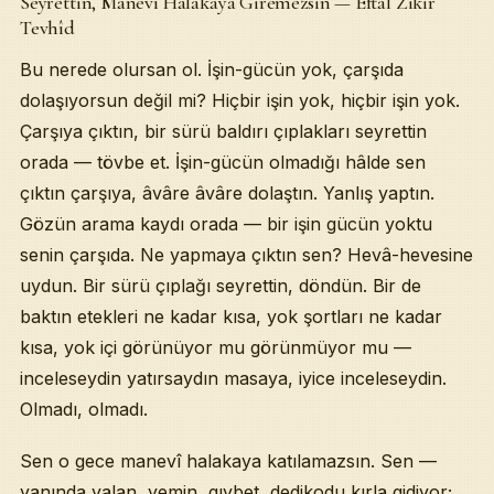
Seyrettin, Manevî Halakaya Giremezsin — Eftâl Zikir
Tevhîd
Bu nerede olursan ol. İşin-gücün yok, çarşıda
dolaşıyorsun değil mi? Hiçbir işin yok, hiçbir işin yok.
Çarşıya çıktın, bir sürü baldırı çıplakları seyrettin
orada — tövbe et. İşin-gücün olmadığı hâlde sen
çıktın çarşıya, âvâre âvâre dolaştın. Yanlış yaptın.
Gözün arama kaydı orada — bir işin gücün yoktu
senin çarşıda. Ne yapmaya çıktın sen? Hevâ-hevesine
uydun. Bir sürü çıplağı seyrettin, döndün. Bir de
baktın etekleri ne kadar kısa, yok şortları ne kadar
kısa, yok içi görünüyor mu görünmüyor mu —
inceleseydin yatırsaydın masaya, iyice inceleseydin.
Olmadı, olmadı.
Sen o gece manevî halakaya katılamazsın. Sen —
yanında yalan, yemin, gıybet, dedikodu kırla gidiyor;