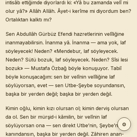
intisâb ettiğimde diyorlardı ki: «Yâ bu zamanda velî mi
olur yâ?» Allâh Allâh. Âyet-i kerîme mi diyordum ben?
Ortalıktan kalktı mı?
Sen Abdullâh Gürbüz Efendi hazretlerinin velîliğine
inanmayabilirsin. İnanma yâ. İnanma — ama yok, laf
söyleyecek! Neden? «Mendebur, laf söyleyecek.
Neden? Sütü bozuk, laf söyleyecek. Neden? Sîsi lesi
bozuk» — Mustafa Özbağ böyle konuşuyor. Tabiî
böyle konuşacağım: sen bir velînin velîliğine laf
söylüyorsan, evet — sen Utbe-Şeybe soyundansın,
başka bir yerden değil; başka bir yerden değil.
Kimin oğlu, kimin kızı olursan ol; kimin derviş olursan
da ol. Sen bir mürşid-i kâmilin, bir velînin laf
⚙
söylüyorsan ona — sen direkt Utbe’nin, Şeybe’nin
kanındansın, başka bir yerden değil. Zâhiren anan-