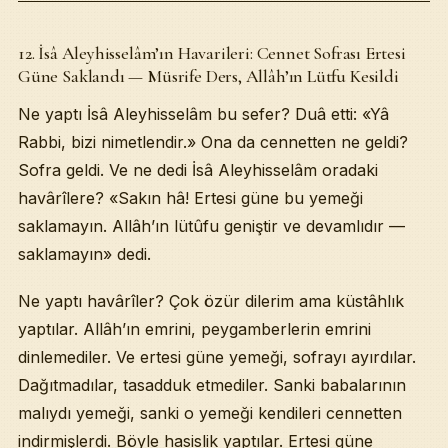
12. İsâ Aleyhisselâm’ın Havarileri: Cennet Sofrası Ertesi
Güne Saklandı — Müsrife Ders, Allâh’ın Lütfu Kesildi
Ne yaptı İsâ Aleyhisselâm bu sefer? Duâ etti: «Yâ
Rabbi, bizi nimetlendir.» Ona da cennetten ne geldi?
Sofra geldi. Ve ne dedi İsâ Aleyhisselâm oradaki
havârîlere? «Sakın hâ! Ertesi güne bu yemeği
saklamayın. Allâh’ın lütûfu geniştir ve devamlıdır —
saklamayın» dedi.
Ne yaptı havârîler? Çok özür dilerim ama küstâhlık
yaptılar. Allâh’ın emrini, peygamberlerin emrini
dinlemediler. Ve ertesi güne yemeği, sofrayı ayırdılar.
Dağıtmadılar, tasadduk etmediler. Sanki babalarının
malıydı yemeği, sanki o yemeği kendileri cennetten
indirmişlerdi. Böyle hasislik yaptılar. Ertesi güne