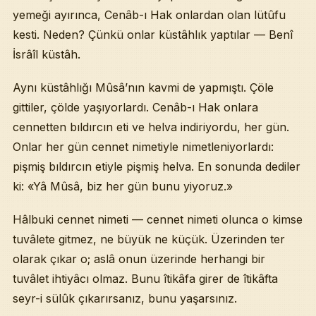
yemeği ayırınca, Cenâb-ı Hak onlardan olan lütûfu
kesti. Neden? Çünkü onlar küstâhlık yaptılar — Benî
İsrâîl küstâh.
Aynı küstâhlığı Mûsâ’nın kavmi de yapmıştı. Çöle
gittiler, çölde yaşıyorlardı. Cenâb-ı Hak onlara
cennetten bıldırcın eti ve helva indiriyordu, her gün.
Onlar her gün cennet nimetiyle nimetleniyorlardı:
pişmiş bıldırcın etiyle pişmiş helva. En sonunda dediler
ki: «Yâ Mûsâ, biz her gün bunu yiyoruz.»
Hâlbuki cennet nimeti — cennet nimeti olunca o kimse
tuvâlete gitmez, ne büyük ne küçük. Üzerinden ter
olarak çıkar o; aslâ onun üzerinde herhangi bir
tuvâlet ihtiyâcı olmaz. Bunu îtikâfa girer de îtikâfta
seyr-i sülûk çıkarırsanız, bunu yaşarsınız.