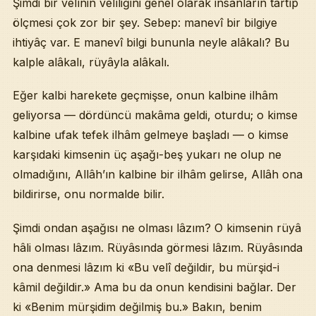
Şimdi bir velînin velîliğini genel olarak insanların tartıp
ölçmesi çok zor bir şey. Sebep: manevî bir bilgiye
ihtiyâç var. E manevî bilgi bununla neyle alâkalı? Bu
kalple alâkalı, rüyâyla alâkalı.
Eğer kalbi harekete geçmişse, onun kalbine ilhâm
geliyorsa — dördüncü makâma geldi, oturdu; o kimse
kalbine ufak tefek ilhâm gelmeye başladı — o kimse
karşıdaki kimsenin üç aşağı-beş yukarı ne olup ne
olmadığını, Allâh’ın kalbine bir ilhâm gelirse, Allâh ona
bildirirse, onu normalde bilir.
Şimdi ondan aşağısı ne olması lâzım? O kimsenin rüyâ
hâli olması lâzım. Rüyâsında görmesi lâzım. Rüyâsında
ona denmesi lâzım ki «Bu velî değildir, bu mürşid-i
kâmil değildir.» Ama bu da onun kendisini bağlar. Der
ki «Benim mürşidim değilmiş bu.» Bakın, benim