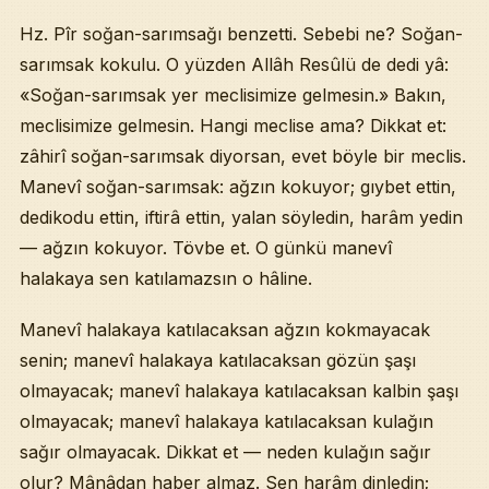
Hz. Pîr soğan-sarımsağı benzetti. Sebebi ne? Soğan-
sarımsak kokulu. O yüzden Allâh Resûlü de dedi yâ:
«Soğan-sarımsak yer meclisimize gelmesin.» Bakın,
meclisimize gelmesin. Hangi meclise ama? Dikkat et:
zâhirî soğan-sarımsak diyorsan, evet böyle bir meclis.
Manevî soğan-sarımsak: ağzın kokuyor; gıybet ettin,
dedikodu ettin, iftirâ ettin, yalan söyledin, harâm yedin
— ağzın kokuyor. Tövbe et. O günkü manevî
halakaya sen katılamazsın o hâline.
Manevî halakaya katılacaksan ağzın kokmayacak
senin; manevî halakaya katılacaksan gözün şaşı
olmayacak; manevî halakaya katılacaksan kalbin şaşı
olmayacak; manevî halakaya katılacaksan kulağın
sağır olmayacak. Dikkat et — neden kulağın sağır
olur? Mânâdan haber almaz. Sen harâm dinledin;