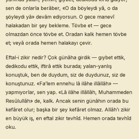
sen de onlarla berâber, «O da böyleydi yâ, o da
şöyleydi yâ» devâm ediyorsun. O gece manevî
halakadan bir şey bekleme. Tövbe et — gece
olmazdan önce tövbe et. Oradan kalk hemen tövbe
et; veyâ orada hemen halakayı çevir.
Eftal-i zikir nedir? Çok günâha girdik — gıybet ettik,
dedikodu ettik, iftirâ ettik burada; yalan-yanlış
konuştuk, ben de duydum, siz de duydunuz, siz de
konuştunuz. «Fa’lem ennehu lâ ilâhe illâllâh» —
yapmıyorlar, sen yap. «Lâ ilâhe illâllâh, Muhammeden
Resûlullâh» de, kalk. Ancak senin günâhın orada bu
kefâret olur; başka bir şey kefâret olmaz. Allâh’ı zikir
en büyük iş, en eftal zikir tevhîd. Hemen orada tevhîd
oku.