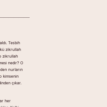
aldı. Tesbih
kü zikrullah
o zikrullah
nmesi nedir? O
eden nurların
 o kimsenin
linden çıkar.
lar her