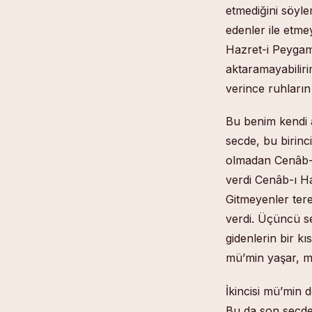
etmediğini söyle
edenler ile etme
Hazret-i Peygamb
aktaramayabiliri
verince ruhların 
Bu benim kendi an
secde, bu birinci
olmadan Cenâb-ı 
verdi Cenâb-ı Hak
Gitmeyenler ter
verdi. Üçüncü se
gidenlerin bir k
mü’min yaşar, mü
İkincisi mü’min 
Bu da son secdey