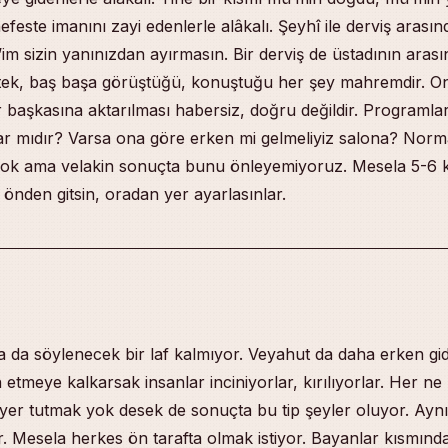
efeste imanını zayi edenlerle alâkalı. Şeyhî ile derviş aras
im sizin yanınızdan ayırmasın. Bir derviş de üstadının aras
tek, baş başa görüştüğü, konuştuğu her şey mahremdir. On
 başkasına aktarılması habersiz, doğru değildir. Programla
var mıdır? Varsa ona göre erken mi gelmeliyiz salona? Norm
yok ama velakin sonuçta bunu önleyemiyoruz. Mesela 5-6 kiş
işi önden gitsin, oradan yer ayarlasınlar.
 da söylenecek bir laf kalmıyor. Veyahut da daha erken gid
etmeye kalkarsak insanlar inciniyorlar, kırılıyorlar. Her ne
yer tutmak yok desek de sonuçta bu tip şeyler oluyor. Ayn
r. Mesela herkes ön tarafta olmak istiyor. Bayanlar kısmınd