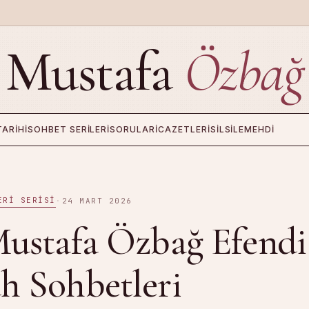
Mustafa
Özbağ
TARIHI
SOHBET SERILERI
SORULAR
İCAZETLERI
SILSILE
MEHDI
ERI SERISI
·
24 MART 2026
Mustafa Özbağ Efendi
h Sohbetleri