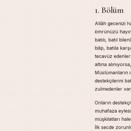
1. Bölüm
Allâh gecenizi h
ömrünüzü hayırl
batılı, batıl bil
bilip, batıla ka
tecavüz edenler
altına alınıyors
Müslümanların int
destekçilerini ba
zulmedenler var
Onların destekçi
muhafaza eylesin
müşkilatları hale
İlk secde zorunl