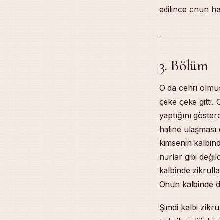
edilince onun haf
3. Bölüm
O da cehri olmuş
çeke çeke gitti.
yaptığını göster
haline ulaşması 
kimsenin kalbind
nurlar gibi değil
kalbinde zikrulla
Onun kalbinde de
Şimdi kalbi zikru