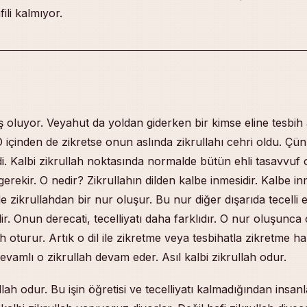
ili kalmıyor.
 oluyor. Veyahut da yoldan giderken bir kimse eline tesbih 
 O içinden de zikretse onun aslında zikrullahı cehri oldu. Çün
di. Kalbi zikrullah noktasında normalde bütün ehli tasavvuf 
gerekir. O nedir? Zikrullahın dilden kalbe inmesidir. Kalbe i
e zikrullahdan bir nur oluşur. Bu nur diğer dışarıda tecelli 
dir. Onun derecati, tecelliyatı daha farklıdır. O nur oluşunca
h oturur. Artık o dil ile zikretme veya tesbihatla zikretme ha
vamlı o zikrullah devam eder. Asıl kalbi zikrullah odur.
llah odur. Bu işin öğretisi ve tecelliyatı kalmadığından insan