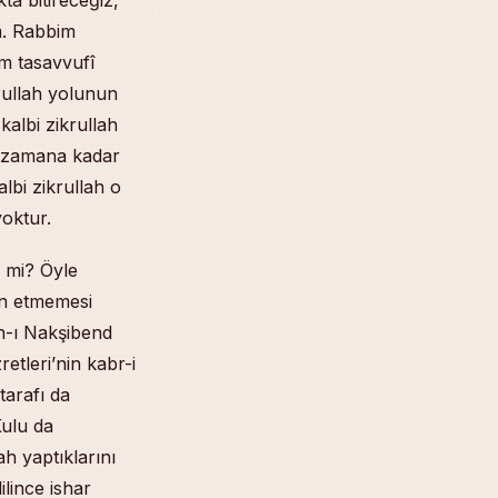
m. Rabbim
dim tasavvufî
krullah yolunun
kalbi zikrullah
u zamana kadar
albi zikrullah o
yoktur.
l mi? Öyle
yan etmemesi
h-ı Nakşibend
tleri’nin kabr-i
tarafı da
Kulu da
ah yaptıklarını
ilince ishar