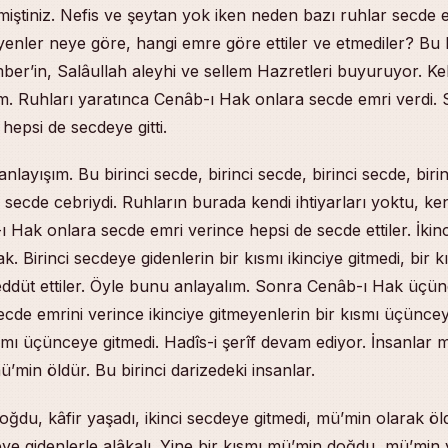
miştiniz. Nefis ve şeytan yok iken neden bazı ruhlar secde
yenler neye göre, hangi emre göre ettiler ve etmediler? Bu bi
er’in, Salâullah aleyhi ve sellem Hazretleri buyuruyor. Ke
m. Ruhları yaratınca Cenâb-ı Hak onlara secde emri verdi.
hepsi de secdeye gitti.
layışım. Bu birinci secde, birinci secde, birinci secde, birin
 secde cebriydi. Ruhların burada kendi ihtiyarları yoktu, kend
Hak onlara secde emri verince hepsi de secde ettiler. İkinc
. Birinci secdeye gidenlerin bir kısmı ikinciye gitmedi, bir kıs
eddüt ettiler. Öyle bunu anlayalım. Sonra Cenâb-ı Hak üçü
cde emrini verince ikinciye gitmeyenlerin bir kısmı üçünceye 
ısmı üçünceye gitmedi. Hadîs-i şerîf devam ediyor. İnsanlar 
’min öldür. Bu birinci darizedeki insanlar.
doğdu, kâfir yaşadı, ikinci secdeye gitmedi, mü’min olarak ö
e gidenlerle alâkalı. Yine bir kısmı mü’min doğdu, mü’min y