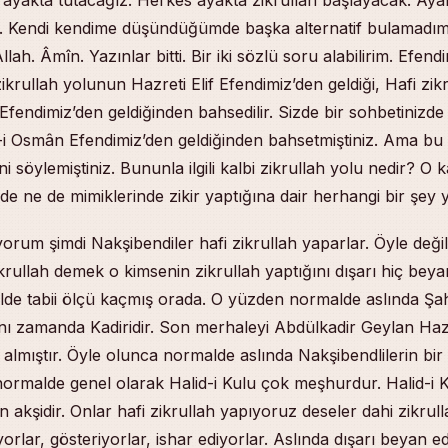
z. Kendi kendime düşündüğümde başka alternatif bulamadı
llah. Âmîn. Yazınlar bitti. Bir iki sözlü soru alabilirim. Efen
zikrullah yolunun Hazreti Elif Efendimiz’den geldiği, Hafi zi
Efendimiz’den geldiğinden bahsedilir. Sizde bir sohbetinizde 
i Osmân Efendimiz’den geldiğinden bahsetmiştiniz. Ama b
 söylemiştiniz. Bununla ilgili kalbi zikrullah yolu nedir? O k
nde ne de mimiklerinde zikir yaptığına dair herhangi bir şey 
rum şimdi Nakşibendiler hafi zikrullah yaparlar. Öyle deği
zikrullah demek o kimsenin zikrullah yaptığını dışarı hiç be
de tabii ölçü kaçmış orada. O yüzden normalde aslında Şa
nı zamanda Kadiridir. Son merhaleyi Abdülkadir Geylan Hazre
a almıştır. Öyle olunca normalde aslında Nakşibendlilerin bir 
 normalde genel olarak Halid-i Kulu çok meşhurdur. Halid-i 
 akşidir. Onlar hafi zikrullah yapıyoruz deseler dahi zikrull
orlar, gösteriyorlar, ishar ediyorlar. Aslında dışarı beyan ed