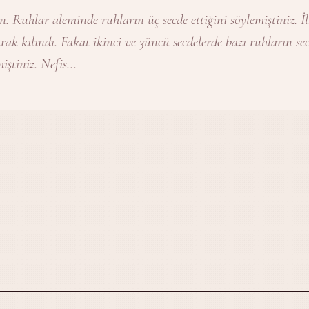
. Ruhlar aleminde ruhların üç secde ettiğini söylemiştiniz. İ
rak kılındı. Fakat ikinci ve 3üncü secdelerde bazı ruhların se
iştiniz. Nefis...