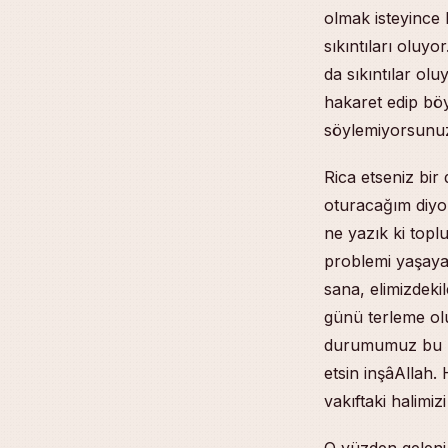
olmak isteyince
sıkıntıları oluy
da sıkıntılar olu
hakaret edip böy
söylemiyorsunuz
Rica etseniz bir
oturacağım diyor
ne yazık ki topl
problemi yaşaya
sana, elimizdekil
günü terleme olu
durumumuz bu k
etsin inşâAllah.
vakıftaki halimizi
O yüzden geleni 