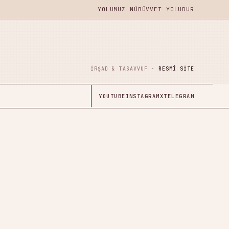
YOLUMUZ NÜBÜVVET YOLUDUR
İRŞAD & TASAVVUF ·
RESMÎ SITE
YOUTUBE
INSTAGRAM
X
TELEGRAM