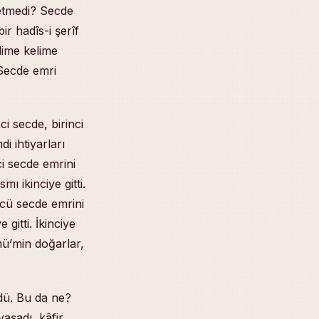
 etmedi? Secde
r hadîs-i şerîf
lime kelime
 Secde emri
ci secde, birinci
i ihtiyarları
i secde emrini
mı ikinciye gitti.
ncü secde emrini
gitti. İkinciye
mü’min doğarlar,
ldü. Bu da ne?
aşadı, kâfir