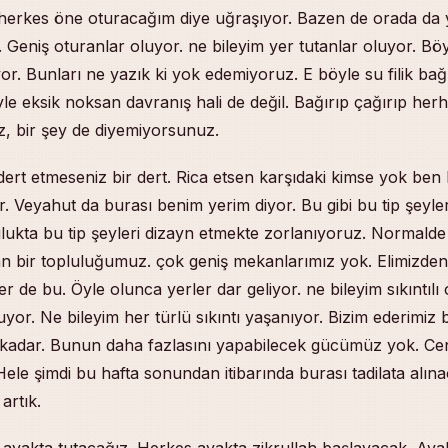
 herkes öne oturacağım diye uğraşıyor. Bazen de orada da 
or. Geniş oturanlar oluyor. ne bileyim yer tutanlar oluyor. B
yor. Bunları ne yazık ki yok edemiyoruz. E böyle su filik bağ
le eksik noksan davranış hali de değil. Bağırıp çağırıp herh
, bir şey de diyemiyorsunuz.
 dert etmeseniz bir dert. Rica etsen karşıdaki kimse yok ben
. Veyahut da burası benim yerim diyor. Bu gibi bu tip şeyle
ulukta bu tip şeyleri dizayn etmekte zorlanıyoruz. Normalde 
n bir topluluğumuz. çok geniş mekanlarımız yok. Elimizde
er de bu. Öyle olunca yerler dar geliyor. ne bileyim sıkıntılı
yor. Ne bileyim her türlü sıkıntı yaşanıyor. Bizim ederimiz 
adar. Bunun daha fazlasını yapabilecek gücümüz yok. Ce
 Hele şimdi bu hafta sonundan itibarında burası tadilata alın
 artık.
ayakta tutacağız. Herkes ayakta zikrullah başlayacak. Ayak