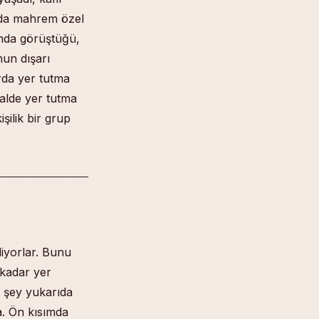
ında mahrem özel
ında görüştüğü,
un dışarı
rda yer tutma
alde yer tutma
ilik bir grup
iyorlar. Bunu
 kadar yer
ı şey yukarıda
a. Ön kısımda