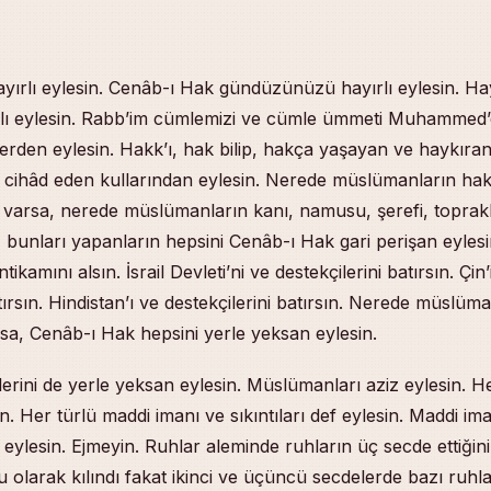
ayırlı eylesin. Cenâb-ı Hak gündüzünüzü hayırlı eylesin. Hayrı
ı eylesin. Rabb’im cümlemizi ve cümle ümmeti Muhammed’e
enlerden eylesin. Hakk’ı, hak bilip, hakça yaşayan ve haykıran, 
rşı cihâd eden kullarından eylesin. Nerede müslümanların h
 varsa, nerede müslümanların kanı, namusu, şerefi, toprakl
a, bunları yapanların hepsini Cenâb-ı Hak gari perişan eylesi
ikamını alsın. İsrail Devleti’ni ve destekçilerini batırsın. Çin’
tırsın. Hindistan’ı ve destekçilerini batırsın. Nerede müslüma
sa, Cenâb-ı Hak hepsini yerle yeksan eylesin.
lerini de yerle yeksan eylesin. Müslümanları aziz eylesin. He
. Her türlü maddi imanı ve sıkıntıları def eylesin. Maddi im
 eylesin. Ejmeyin. Ruhlar aleminde ruhların üç secde ettiğini
u olarak kılındı fakat ikinci ve üçüncü secdelerde bazı ruhl