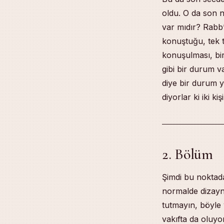
oldu. O da son n
var mıdır? Rabb’
konuştuğu, tek 
konuşulması, bir
gibi bir durum 
diye bir durum 
diyorlar ki iki k
2. Bölüm
Şimdi bu noktada
normalde dizayn 
tutmayın, böyle 
vakıfta da oluyo