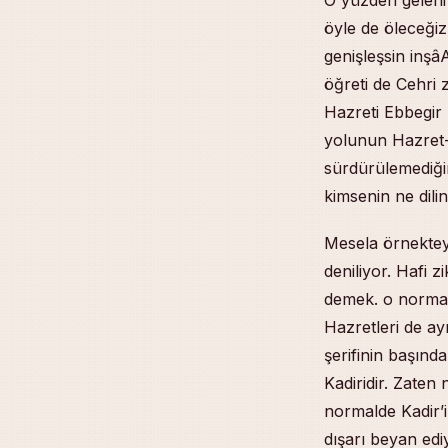
öyle de öleceği
genişleşsin inşâA
öğreti de Cehri 
Hazreti Ebbegir 
yolunun Hazret-
sürdürülemediğini
kimsenin ne dili
Mesela örnekteyo
deniliyor. Hafi 
demek. o normal
Hazretleri de ay
şerifinin başınd
Kadiridir. Zaten
normalde Kadir’in
dışarı beyan ediy