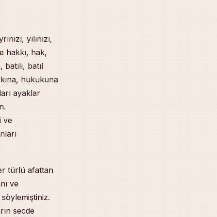
nızı, yılınızı,
 hakkı, hak,
batılı, batıl
akkına, hukukuna
arı ayaklar
n.
i ve
nları
r türlü afattan
anı ve
 söylemiştiniz.
arın secde