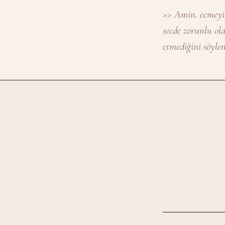
>> Amin. ecmeyin
secde zorunlu ola
etmediğini söylem