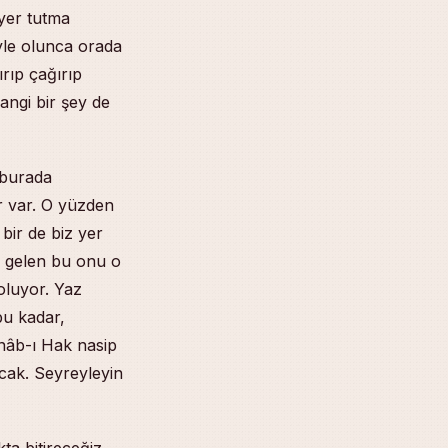
yer tutma
öyle olunca orada
ırıp çağırıp
angi bir şey de
 burada
r var. O yüzden
bir de biz yer
n gelen bu onu o
 oluyor. Yaz
bu kadar,
nâb-ı Hak nasip
acak. Seyreyleyin
ta bitireceğiz,