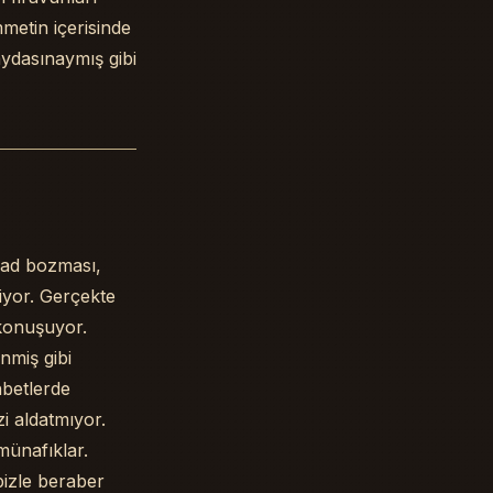
etin içerisinde
ydasınaymış gibi
ssad bozması,
iyor. Gerçekte
 konuşuyor.
nmiş gibi
hbetlerde
i aldatmıyor.
münafıklar.
bizle beraber