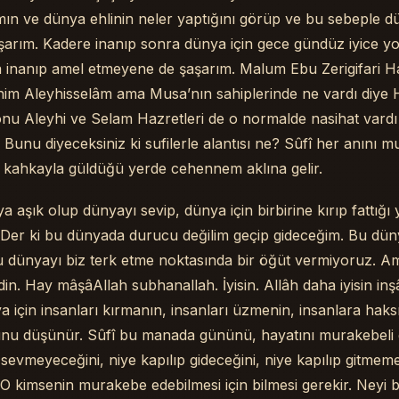
ın ve dünya ehlinin neler yaptığını görüp ve bu sebeple 
şarım. Kadere inanıp sonra dünya için gece gündüz iyice y
 inanıp amel etmeyene de şaşarım. Malum Ebu Zerigifari Ha
him Aleyhisselâm ama Musa’nın sahiplerinde ne vardı diye 
u Aleyhi ve Selam Hazretleri de o normalde nasihat vardı 
r. Bunu diyeceksiniz ki sufilerle alantısı ne? Sûfî her anını m
n kahkayla güldüğü yerde cehennem aklına gelir.
 aşık olup dünyayı sevip, dünya için birbirine kırıp fattığı 
Der ki bu dünyada durucu değilim geçip gideceğim. Bu dün
 dünyayı biz terk etme noktasında bir öğüt vermiyoruz. A
in. Hay mâşâAllah subhanallah. İyisin. Allâh daha iyisin inş
a için insanları kırmanın, insanları üzmenin, insanlara hak
nu düşünür. Sûfî bu manada gününü, hayatını murakebeli g
 sevmeyeceğini, niye kapılıp gideceğini, niye kapılıp gitmeme
 kimsenin murakebe edebilmesi için bilmesi gerekir. Neyi b