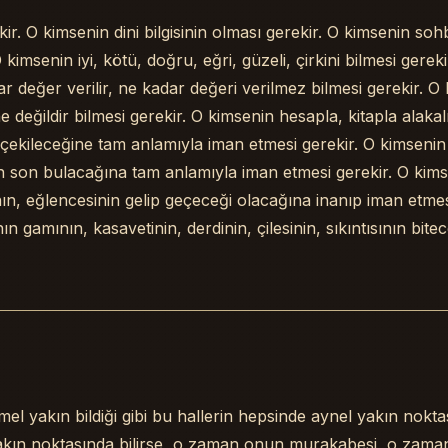
kir. O kimsenin dini bilgisinin olması gerekir. O kimsenin sohb
 kimsenin iyi, kötü, doğru, eğri, güzeli, çirkini bilmesi gerek
 değer verilir, ne kadar değeri verilmez bilmesi gerekir. O 
ne değildir bilmesi gerekir. O kimsenin hesapla, kitapla alakalı
 çekileceğine tam anlamıyla iman etmesi gerekir. O kimseni
ün son bulacağına tam anlamıyla iman etmesi gerekir. O kim
nın, eğlencesinin gelip geçeceği olacağına inanıp iman etmes
 gamının, kasavetinin, derdinin, çilesinin, sıkıntısının bitec
el yakın bildiği gibi bu hallerin hepsinde aynel yakın nokta
yakın noktasında bilirse, o zaman onun murakabesi, o zam