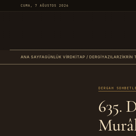
CUMA, 7 AĞUSTOS 2026
ANA SAYFA
GÜNLÜK VIRD
KITAP / DERGI
YAZILAR
ZIKRIN 
DERGAH SOHBETL
635. 
Murâk