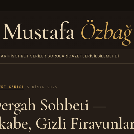
Mustafa
Özbağ
TARIHI
SOHBET SERILERI
SORULAR
İCAZETLERI
SILSILE
MEHDI
ERI SERISI
·
5 NISAN 2026
Dergah Sohbeti —
abe, Gizli Firavunlar