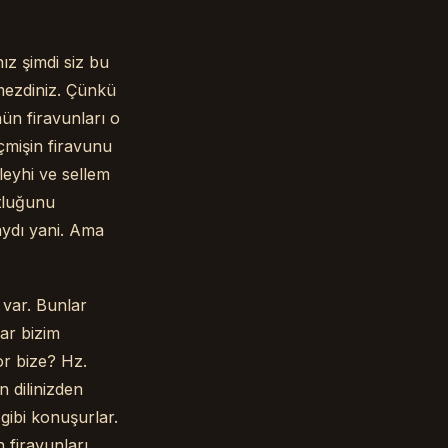
ız şimdi siz bu
rmezdiniz. Çünkü
nün firavunları o
çmişin firavunu
leyhi ve sellem
tluğunu
aydı yani. Ama
 var. Bunlar
ar bizim
or bize? Hz.
n dilinizden
 gibi konuşurlar.
 firavunları