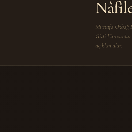
Nâfil
Mustafa Özbağ E
Gizli Firavunlar
açıklamalar.