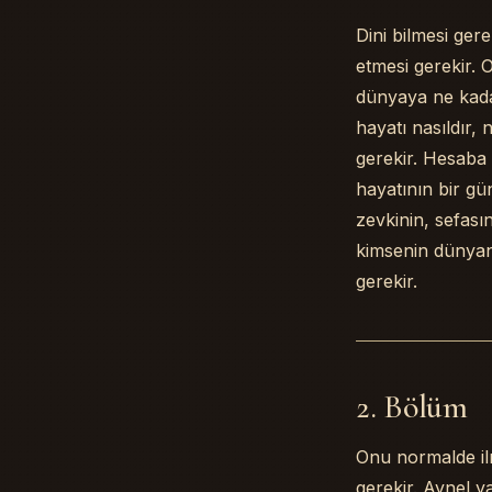
Dini bilmesi gere
etmesi gerekir. O
dünyaya ne kadar
hayatı nasıldır, 
gerekir. Hesaba
hayatının bir g
zevkinin, sefası
kimsenin dünyanın
gerekir.
2. Bölüm
Onu normalde ilm
gerekir. Aynel 