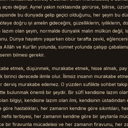
 açısı değişir. Aynel yakın noktasında görürse, bilirse, üzü
 hepsinde bu dünyada gelip geçici olduğunu, her şeyin bu d
teye doğru iyi amelin gideceğini, güzelliklerin, iyiliklerin, d
e lazım olan şeyin, normalde dünyalık malın mülkün değil, l
nu. Dünya hayatını yaşarken öbür tarafta zevki, eğlencenin
 Allâh ve Kur’ân yolunda, sünnet yolunda çalışıp çabalam
senin bilmesi gerekir.
abe etmek, düşünmek, murakabe etmek, hisse almak, pay
k birinci derecede ilimle olur. İlimsiz insanın murakabe et
z bir derviş murakabe edemez. O yüzden sufilikte sohbet taki
te bulunmak önemli bir şeydir. Bir sûfî kendisine lazım ol
lan bilgiyi, kendisine lazım olan ilmi, kendisinin üstadından
göre hastalıkları, her zamanın kendine göre sıkıntıları, h
 nefis terbiyesi, her zamanın kendine göre bir şeytanla müc
e bir firavunla mücadelesi ve her zamanın firavunu, her 