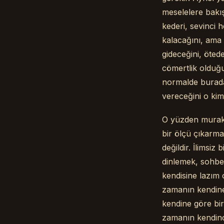
meselelere bakış
kederi, sevinci
kalacağını, ama ö
gideceğini, öted
cömertlik olduğu
normalde burada
vereceğini o kim
O yüzden murak
bir ölçü çıkarma
değildir. İlimsi
dinlemek, sohbet
kendisine lazım o
zamanın kendine 
kendine göre bir
zamanın kendinc