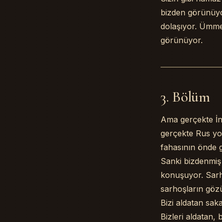
bizden görünüyo
dolaşıyor. Ümme
görünüyor.
3. Bölüm
Ama gerçekte İng
gerçekte Rus yos
fahasının önde g
Sanki bizdenmiş 
konuşuyor. Sarh
sarhoşların gözü
Bizi aldatan sak
Bizleri aldatan,