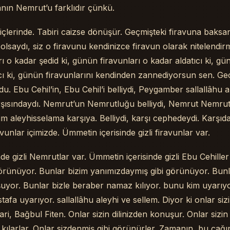
anın Nemrut’u farklıdır çünkü.
içlerinde. Tabiri caizse dönüşür. Geçmişteki firavuna baksan
saydı, siz o firavunu kendinizce firavun olarak nitelendi
ı o kadar şedid ki, günün firavunları o kadar aldatıcı ki, gü
ı ki, günün firavunlarını kendinden zannediyorsun sen. Ge
u. Ebu Cehil’in, Ebu Cehil’i belliydi, Peygamber sallallâhu a
arşısındaydı. Nemrut’un Nemrutluğu belliydi, Nemrut Nemru
m aleyhisselama karşıya. Belliydi, karşı cephedeydi. Karşıd
avunlar içimizde. Ümmetin içerisinde gizli firavunlar var.
de gizli Nemrutlar var. Ümmetin içerisinde gizli Ebu Cehiller
görünüyor. Bunlar bizim yanımızdaymış gibi görünüyor. Bunl
şuyor. Bunlar bizle beraber namaz kılıyor. bunu kim uyarıy
 uyarıyor. sallallâhu aleyhi ve sellem. Diyor ki onlar sizi
ri, Bağbul Fiten. Onlar sizin dilinizden konuşur. Onlar sizin
 kılarlar. Onlar sizdenmiş gibi görünürler. Zamanın, bu çağın