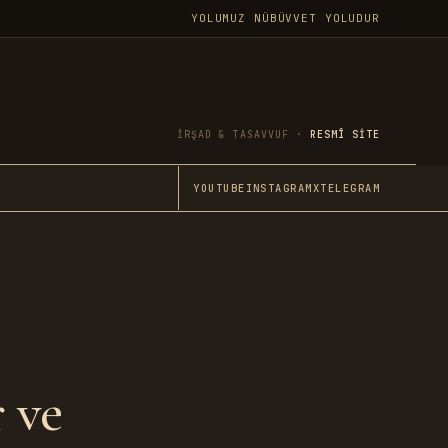
YOLUMUZ NÜBÜVVET YOLUDUR
İRŞAD & TASAVVUF ·
RESMÎ SITE
YOUTUBE
INSTAGRAM
X
TELEGRAM
 ve