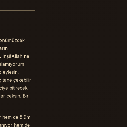
u önümüzdeki
arın
. İnşâAllah ne
 alamıyorum
 eylesin.
 tane çekebilir
ciye bitirecek
ar çeksin. Bir
or hem de ölüm
nanıyor hem de