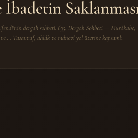
e İbadetin Saklanmas
fendi'nin dergah sohbeti: 635. Dergah Sohbeti — Murâkabe,
 ve…. Tasavvuf, ahlâk ve mânevî yol üzerine kapsamlı