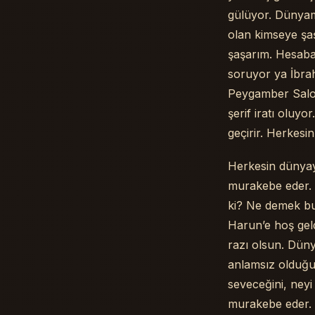
gülüyor. Dünyam
olan kimseye şa
şaşarım. Hesaba
soruyor ya İbra
Peygamber Salon
şerif iratı oluyo
geçirir. Herkesi
Herkesin dünyaya
murakebe eder. 
ki? Ne demek bu
Harun’e hoş geld
razı olsun. Düny
anlamsız olduğu
seveceğini, neyi
murakebe eder. O