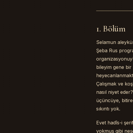
1. Bölüm
Selamun aleyküm
Şeba Rus program
organizasyonuyla
bileyim gene bi
heyecanlanmakta
Çalışmak ve koşt
nasıl niyet eder?
üçüncüye, bitire
sıkıntı yok.
Evet hadîs-i şe
yokmuş gibi neş