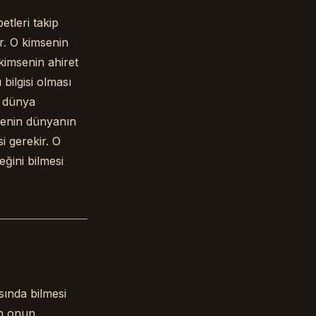
etleri takip
ir. O kimsenin
kimsenin ahiret
 bilgisi olması
n dünya
senin dünyanın
i gerekir. O
eğini bilmesi
sında bilmesi
an onun