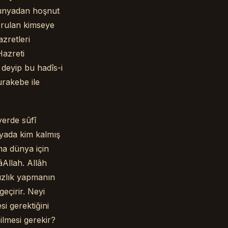
dünyadan hoşnut
orulan kimseye
zretleri
Hazreti
deyip bu hadîs-i
urakebe ile
yerde sûfî
yada kim kalmış
ma dünya için
âAllah. Allâh
sızlık yapmanın
eçirir. Neyi
si gerektiğini
ilmesi gerekir?