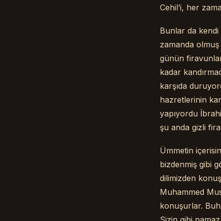
Cehil’i, her zam
Bunlar da kendi 
zamanda olmuş ol
günün firavunlar
kadar kandırmac
karşıda duruyord
hazretlerinin k
yapıyordu İbrahi
şu anda gizli fir
Ümmetin içerisin
bizdenmiş gibi 
dilimizden konu
Muhammed Mustafa
konuşurlar. Buha
Sizin gibi namaz