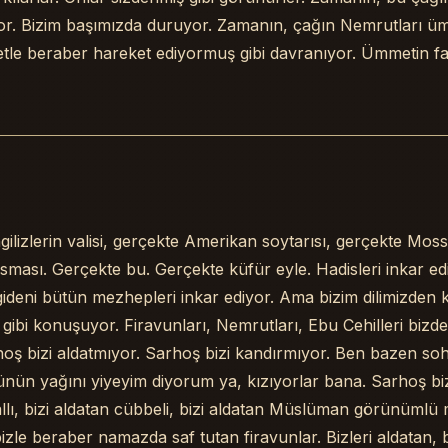
r. Bizim başımızda duruyor. Zamanın, çağın Nemrutları ümm
tle beraber hareket ediyormuş gibi davranıyor. Ümmetin fa
ilizlerin valisi, gerçekte Amerikan soytarısı, gerçekte Mo
ması. Gerçekte bu. Gerçekte küfür eyle. Hadisleri inkar ed
ideni bütün mezhepleri inkar ediyor. Ama bizim dilimizden
gibi konuşuyor. Firavunları, Nemrutları, Ebu Cehilleri bizde
oş bizi aldatmıyor. Sarhoş bizi kandırmıyor. Ben bazen so
nün yağını yiyeyim diyorum ya, kızıyorlar bana. Sarhoş biz
allı, bizi aldatan cübbeli, bizi aldatan Müslüman görünümlü 
 bizle beraber namazda saf tutan firavunlar. Bizleri aldatan, 