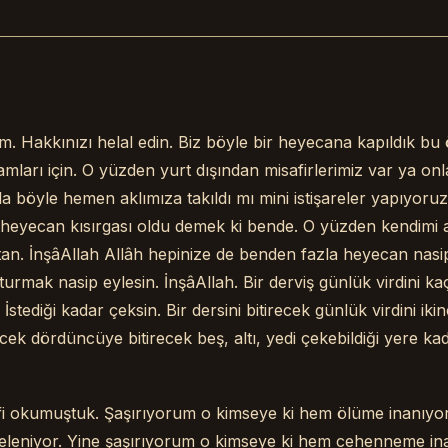
. Hakkınızı helal edin. Biz böyle bir heyecana kapıldık b
ları için. O yüzden yurt dışından misafirlerimiz var ya onl
 böyle hemen aklımıza takıldı mı mini istişareler yapıyoruz
r heyecan kısırgası oldu demek ki bende. O yüzden kendimi
n. İnşâAllah Allâh hepinize de benden fazla heyecan nasip
urmak nasip eylesin. İnşâAllah. Bir derviş günlük virdini kaç
 İstediği kadar çeksin. Bir dersini bitirecek günlük virdini ikin
cek dördüncüye bitirecek beş, altı, yedi çekebildiği yere kad
rifi okumuştuk. Şaşırıyorum o kimseye ki hem ölüme inanıy
eleniyor. Yine şaşırıyorum o kimseye ki hem cehenneme i