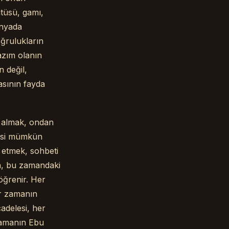
ntüsü, gamı,
ünyada
oğrulukların
azım olanın
 değil,
asının fayda
 almak, ondan
mesi mümkün
p etmek, sohbeti
an, bu zamandaki
 öğrenir. Her
er zamanın
adelesi, her
zamanın Ebu