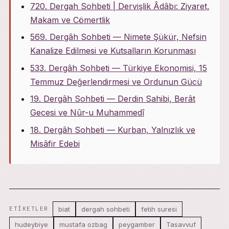
720. Dergah Sohbeti | Dervişlik Âdâbı: Ziyaret,
Makam ve Cömertlik
569. Dergâh Sohbeti — Nimete Şükür, Nefsin
Kanalize Edilmesi ve Kutsalların Korunması
533. Dergâh Sohbeti — Türkiye Ekonomisi, 15
Temmuz Değerlendirmesi ve Ordunun Gücü
19. Dergâh Sohbeti — Derdin Sahibi, Berât
Gecesi ve Nûr-u Muhammedî
18. Dergâh Sohbeti — Kurban, Yalnızlık ve
Misâfir Edebi
biat
dergah sohbeti
fetih suresi
ETIKETLER
hudeybiye
mustafa ozbag
peygamber
Tasavvuf