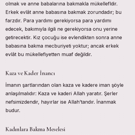
olmak ve anne babalarına bakmakla mükellefldir.
Akâid ve Kelâm
Tefsîr
Erkek evlât anne babasına bakmak zorundadır; bu
Tasavvuf
farzdır. Para yardımı gerekiyorsa para yardımı
Fıkıh
İlgili Sohbetler
edecek, bakımıyla ilgili ne gerekiyorsa onu yerine
getirecektir. Kız çocuğu ise evlendikten sonra anne
babasına bakma mecburiyeti yoktur; ancak erkek
evlât bu mükellefiyetten muaf değildir.
Kaza ve Kader İnancı
İmanın şartlarından olan kaza ve kadere iman şöyle
anlaşılmalıdır: Kaza ve kaderi Allah yaratır. Şerler
nefsimizdendir, hayırlar ise Allah’tandır. İnanmak
budur.
Kadınlara Bakma Meselesi