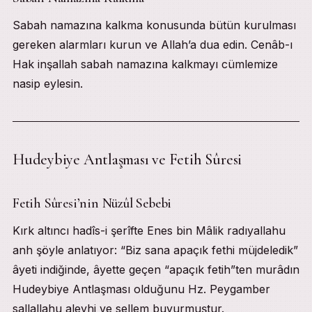
Sabah namazına kalkma konusunda bütün kurulması
gereken alarmları kurun ve Allah’a dua edin. Cenâb-ı
Hak inşallah sabah namazına kalkmayı cümlemize
nasip eylesin.
Hudeybiye Antlaşması ve Fetih Sûresi
Fetih Sûresi’nin Nüzûl Sebebi
Kırk altıncı hadîs-i şerîfte Enes bin Mâlik radıyallahu
anh şöyle anlatıyor: “Biz sana apaçık fethi müjdeledik”
âyeti indiğinde, âyette geçen “apaçık fetih”ten murâdın
Hudeybiye Antlaşması olduğunu Hz. Peygamber
sallallahu aleyhi ve sellem buyurmuştur.