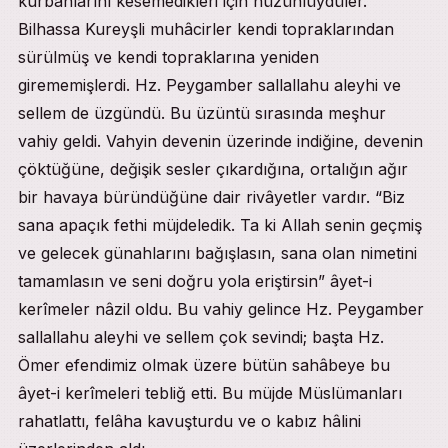
kurbanlarını kesemedikleri için hüzünlüydüler.
Bilhassa Kureyşli muhâcirler kendi topraklarından
sürülmüş ve kendi topraklarına yeniden
girememişlerdi. Hz. Peygamber sallallahu aleyhi ve
sellem de üzgündü. Bu üzüntü sırasında meşhur
vahiy geldi. Vahyin devenin üzerinde indiğine, devenin
çöktüğüne, değişik sesler çıkardığına, ortalığın ağır
bir havaya büründüğüne dair rivâyetler vardır. “Biz
sana apaçık fethi müjdeledik. Ta ki Allah senin geçmiş
ve gelecek günahlarını bağışlasın, sana olan nimetini
tamamlasın ve seni doğru yola eriştirsin” âyet-i
kerîmeler nâzil oldu. Bu vahiy gelince Hz. Peygamber
sallallahu aleyhi ve sellem çok sevindi; başta Hz.
Ömer efendimiz olmak üzere bütün sahâbeye bu
âyet-i kerîmeleri tebliğ etti. Bu müjde Müslümanları
rahatlattı, felâha kavuşturdu ve o kabız hâlini