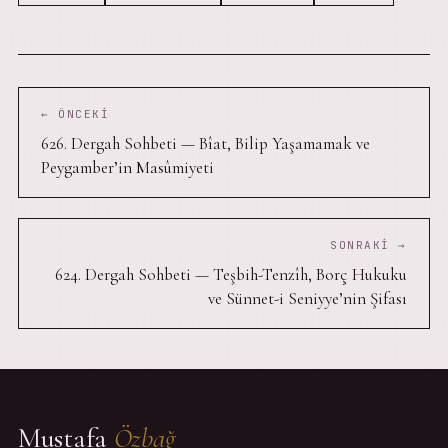
← ÖNCEKI
626. Dergah Sohbeti — Bîat, Bilip Yaşamamak ve
Peygamber’in Masûmiyeti
SONRAKI →
624. Dergah Sohbeti — Teşbih-Tenzîh, Borç Hukuku
ve Sünnet-i Seniyye’nin Şifası
Mustafa
Özbağ