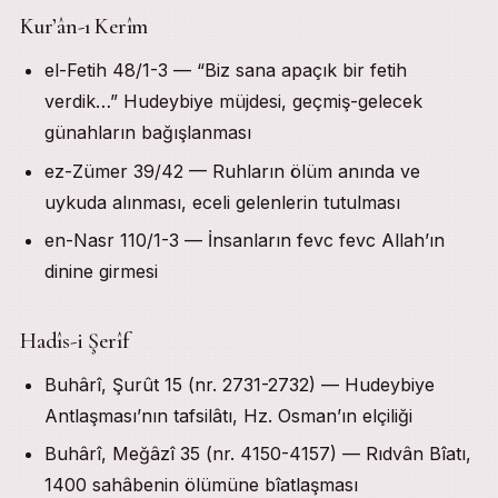
Kur’ân-ı Kerîm
el-Fetih 48/1-3 — “Biz sana apaçık bir fetih
verdik…” Hudeybiye müjdesi, geçmiş-gelecek
günahların bağışlanması
ez-Zümer 39/42 — Ruhların ölüm anında ve
uykuda alınması, eceli gelenlerin tutulması
en-Nasr 110/1-3 — İnsanların fevc fevc Allah’ın
dinine girmesi
Hadîs-i Şerîf
Buhârî, Şurût 15 (nr. 2731-2732) — Hudeybiye
Antlaşması’nın tafsilâtı, Hz. Osman’ın elçiliği
Buhârî, Meğâzî 35 (nr. 4150-4157) — Rıdvân Bîatı,
1400 sahâbenin ölümüne bîatlaşması