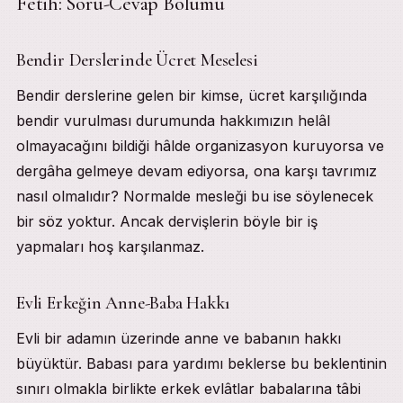
Fetih: Soru-Cevap Bölümü
Table of Contents
Fetih: Soru-Cevap Bölümü
Bendir Derslerinde Ücret Meselesi
Bendir Derslerinde Ücret Meselesi
Evli Erkeğin Anne-Baba Hakkı
Kaza ve Kader İnancı
Bendir derslerine gelen bir kimse, ücret karşılığında
Kadınlara Bakma Meselesi
bendir vurulması durumunda hakkımızın helâl
Cenine Ruh Ne Zaman Üflenir?
Bebeklere Yapılan Aşılar
olmayacağını bildiği hâlde organizasyon kuruyorsa ve
Uykuda Ruhların Durumu
dergâha gelmeye devam ediyorsa, ona karşı tavrımız
Sabah Namazına Kalkma
Hudeybiye Antlaşması ve Fetih Sûresi
nasıl olmalıdır? Normalde mesleği bu ise söylenecek
Fetih Sûresi’nin Nüzûl Sebebi
bir söz yoktur. Ancak dervişlerin böyle bir iş
Hudeybiye’ye Giden Süreç
yapmaları hoş karşılanmaz.
Elçiler ve Müzâkereler
Rıdvân Bîatı
Barış Antlaşmasının İmzalanması
Fetih Sûresi’nin Nüzûlü ve Tesiri
Evli Erkeğin Anne-Baba Hakkı
Fetih Sûresi’nin Tasavvufî Boyutu
Hz. Peygamber’in Masûmiyeti
Evli bir adamın üzerinde anne ve babanın hakkı
Kaynakça
büyüktür. Babası para yardımı beklerse bu beklentinin
Kur’ân-ı Kerîm
sınırı olmakla birlikte erkek evlâtlar babalarına tâbi
Hadîs-i Şerîf