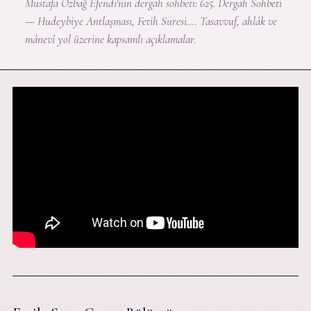
Mustafa Özbağ Efendi'nin dergah sohbeti: 625. Dergah Sohbeti
— Hudeybiye Antlaşması, Fetih Suresi…. Tasavvuf, ahlâk ve
mânevî yol üzerine kapsamlı açıklamalar.