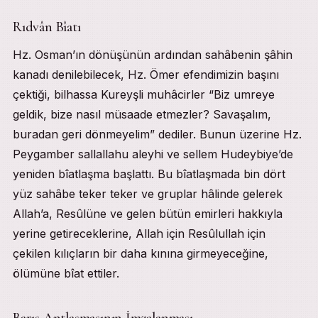
Rıdvân Bîatı
Hz. Osman’ın dönüşünün ardından sahâbenin şâhin
kanadı denilebilecek, Hz. Ömer efendimizin başını
çektiği, bilhassa Kureyşli muhâcirler “Biz umreye
geldik, bize nasıl müsaade etmezler? Savaşalım,
buradan geri dönmeyelim” dediler. Bunun üzerine Hz.
Peygamber sallallahu aleyhi ve sellem Hudeybiye’de
yeniden bîatlaşma başlattı. Bu bîatlaşmada bin dört
yüz sahâbe teker teker ve gruplar hâlinde gelerek
Allah’a, Resûlüne ve gelen bütün emirleri hakkıyla
yerine getireceklerine, Allah için Resûlullah için
çekilen kılıçların bir daha kınına girmeyeceğine,
ölümüne bîat ettiler.
Barış Antlaşmasının İmzalanması