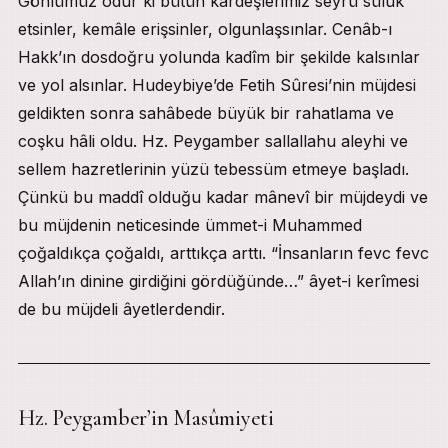
Gönlümüz odur ki bütün kardeşlerimiz seyrü sülûk
etsinler, kemâle erişsinler, olgunlaşsınlar. Cenâb-ı
Hakk’ın dosdoğru yolunda kadîm bir şekilde kalsınlar
ve yol alsınlar. Hudeybiye’de Fetih Sûresi’nin müjdesi
geldikten sonra sahâbede büyük bir rahatlama ve
coşku hâli oldu. Hz. Peygamber sallallahu aleyhi ve
sellem hazretlerinin yüzü tebessüm etmeye başladı.
Çünkü bu maddî olduğu kadar mânevî bir müjdeydi ve
bu müjdenin neticesinde ümmet-i Muhammed
çoğaldıkça çoğaldı, arttıkça arttı. “İnsanların fevc fevc
Allah’ın dinine girdiğini gördüğünde…” âyet-i kerîmesi
de bu müjdeli âyetlerdendir.
Hz. Peygamber’in Masûmiyeti