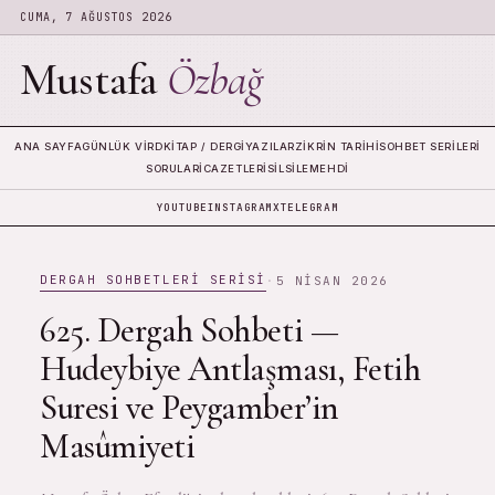
CUMA, 7 AĞUSTOS 2026
Mustafa
Özbağ
ANA SAYFA
GÜNLÜK VIRD
KITAP / DERGI
YAZILAR
ZIKRIN TARIHI
SOHBET SERILERI
SORULAR
İCAZETLERI
SILSILE
MEHDI
YOUTUBE
INSTAGRAM
X
TELEGRAM
DERGAH SOHBETLERI SERISI
·
5 NISAN 2026
625. Dergah Sohbeti —
Hudeybiye Antlaşması, Fetih
Suresi ve Peygamber’in
Masûmiyeti