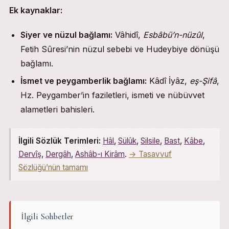
Ek kaynaklar:
Siyer ve nüzul bağlamı:
Vâhidî,
Esbâbü’n-nüzûl
,
Fetih Sûresi’nin nüzul sebebi ve Hudeybiye dönüşü
bağlamı.
İsmet ve peygamberlik bağlamı:
Kâdî İyâz,
eş-Şifâ
,
Hz. Peygamber’in faziletleri, ismeti ve nübüvvet
alametleri bahisleri.
İlgili Sözlük Terimleri:
Hâl
,
Sülûk
,
Silsile
,
Bast
,
Kâbe
,
Dervîş
,
Dergâh
,
Ashâb-ı Kirâm
.
→ Tasavvuf
Sözlüğü’nün tamamı
İlgili Sohbetler