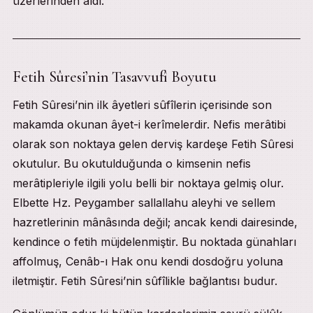
üzerlerinden aldı.
Fetih Sûresi’nin Tasavvufî Boyutu
Fetih Sûresi’nin ilk âyetleri sûfîlerin içerisinde son
makamda okunan âyet-i kerîmelerdir. Nefis merâtibi
olarak son noktaya gelen derviş kardeşe Fetih Sûresi
okutulur. Bu okutulduğunda o kimsenin nefis
merâtipleriyle ilgili yolu belli bir noktaya gelmiş olur.
Elbette Hz. Peygamber sallallahu aleyhi ve sellem
hazretlerinin mânâsında değil; ancak kendi dairesinde,
kendince o fetih müjdelenmiştir. Bu noktada günahları
affolmuş, Cenâb-ı Hak onu kendi dosdoğru yoluna
iletmiştir. Fetih Sûresi’nin sûfîlikle bağlantısı budur.