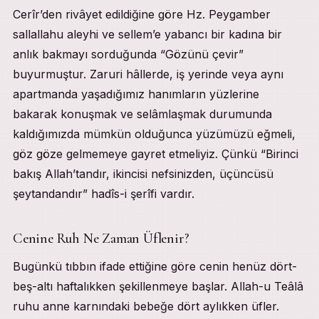
Cerîr’den rivâyet edildiğine göre Hz. Peygamber
sallallahu aleyhi ve sellem’e yabancı bir kadına bir
anlık bakmayı sorduğunda “Gözünü çevir”
buyurmuştur. Zaruri hâllerde, iş yerinde veya aynı
apartmanda yaşadığımız hanımların yüzlerine
bakarak konuşmak ve selâmlaşmak durumunda
kaldığımızda mümkün olduğunca yüzümüzü eğmeli,
göz göze gelmemeye gayret etmeliyiz. Çünkü “Birinci
bakış Allah’tandır, ikincisi nefsinizden, üçüncüsü
şeytandandır” hadîs-i şerîfi vardır.
Cenine Ruh Ne Zaman Üflenir?
Bugünkü tıbbın ifade ettiğine göre cenin henüz dört-
beş-altı haftalıkken şekillenmeye başlar. Allah-u Teâlâ
ruhu anne karnındaki bebeğe dört aylıkken üfler.