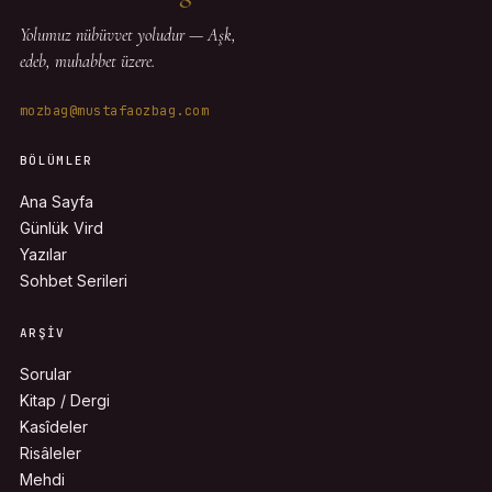
Yolumuz nübüvvet yoludur — Aşk,
edeb, muhabbet üzere.
mozbag@mustafaozbag.com
BÖLÜMLER
Ana Sayfa
Günlük Vird
Yazılar
Sohbet Serileri
ARŞIV
Sorular
Kitap / Dergi
Kasîdeler
Risâleler
Mehdi