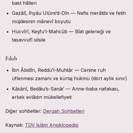
bast hâlleri
Gazâlî, İhyâu Ulûmi’d-Dîn — Nefis merâtibi ve fetih
müjdesinin mânevî boyutu
Hücvîrî, Keşfu’l-Mahcûb — Bîat geleneği ve
tasavvufî silsile
Fıkıh
İbn Âbidîn, Reddü’l-Muhtâr — Cenine ruh
üflenmesi zamanı ve kürtaj hükmü (dört aylık sınır)
Kâsânî, Bedâiu’s-Sanâi’ — Anne-baba nafakası,
erkek evlâdın mükellefiyeti
Diğer sohbetler:
Dergah Sohbetleri
Kaynak:
TDV İslâm Ansiklopedisi