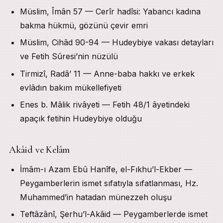
Müslim, Îmân 57 — Cerîr hadîsi: Yabancı kadına
bakma hükmü, gözünü çevir emri
Müslim, Cihâd 90-94 — Hudeybiye vakası detayları
ve Fetih Sûresi’nin nüzülü
Tirmizî, Radâ’ 11 — Anne-baba hakkı ve erkek
evlâdın bakım mükellefiyeti
Enes b. Mâlik rivâyeti — Fetih 48/1 âyetindeki
apaçık fetihin Hudeybiye olduğu
Akâid ve Kelâm
İmâm-ı Azam Ebû Hanîfe, el-Fıkhu’l-Ekber —
Peygamberlerin ismet sıfatıyla sıfatlanması, Hz.
Muhammed’in hatadan münezzeh oluşu
Teftâzânî, Şerhu’l-Akâid — Peygamberlerde ismet