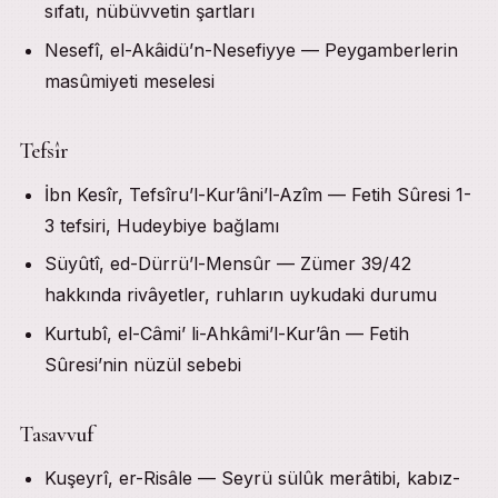
sıfatı, nübüvvetin şartları
Nesefî, el-Akâidü’n-Nesefiyye — Peygamberlerin
masûmiyeti meselesi
Tefsîr
İbn Kesîr, Tefsîru’l-Kur’âni’l-Azîm — Fetih Sûresi 1-
3 tefsiri, Hudeybiye bağlamı
Süyûtî, ed-Dürrü’l-Mensûr — Zümer 39/42
hakkında rivâyetler, ruhların uykudaki durumu
Kurtubî, el-Câmi’ li-Ahkâmi’l-Kur’ân — Fetih
Sûresi’nin nüzül sebebi
Tasavvuf
Kuşeyrî, er-Risâle — Seyrü sülûk merâtibi, kabız-