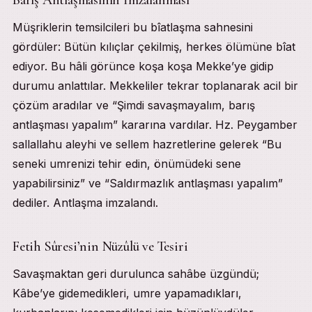
Müşriklerin temsilcileri bu bîatlaşma sahnesini
gördüler: Bütün kılıçlar çekilmiş, herkes ölümüne bîat
ediyor. Bu hâli görünce koşa koşa Mekke’ye gidip
durumu anlattılar. Mekkeliler tekrar toplanarak acil bir
çözüm aradılar ve “Şimdi savaşmayalım, barış
antlaşması yapalım” kararına vardılar. Hz. Peygamber
sallallahu aleyhi ve sellem hazretlerine gelerek “Bu
seneki umrenizi tehir edin, önümüdeki sene
yapabilirsiniz” ve “Saldırmazlık antlaşması yapalım”
dediler. Antlaşma imzalandı.
Fetih Sûresi’nin Nüzûlü ve Tesiri
Savaşmaktan geri durulunca sahâbe üzgündü;
Kâbe’ye gidemedikleri, umre yapamadıkları,