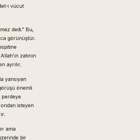
et-i vücut
lmez dedi.” Bu,
ızca görünüştür.
spitine
Allah’ın zatının
 ayrılır.
nda yansıyan
 görüşü önemli
r perdeye
e ondan isteyen
ır.
der ama
üzerinde bir