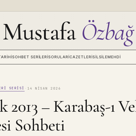
Mustafa
Özbağ
TARIHI
SOHBET SERILERI
SORULAR
İCAZETLERI
SILSILE
MEHDI
ERI SERISI
·
14 NISAN 2026
k 2013 – Karabaş-ı Ve
si Sohbeti