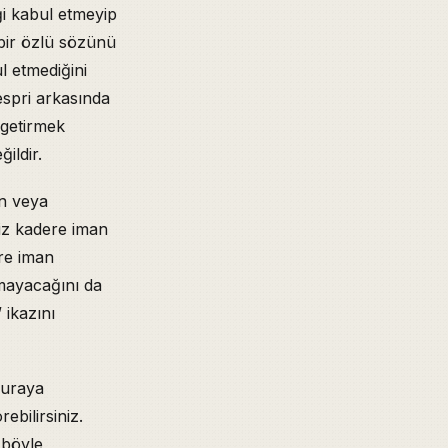
ği kabul etmeyip
 bir özlü sözünü
l etmediğini
espri arkasında
 getirmek
ildir.
en veya
iz kadere iman
ere iman
amayacağını da
 ikazını
buraya
ebilirsiniz.
 böyle