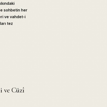
kkındaki
e sohbetin her
eri ve vahdet-i
arı tez
i ve Cüzî