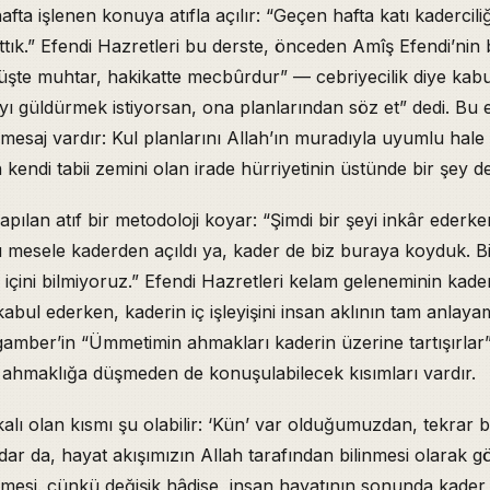
fta işlenen konuya atıfla açılır: “Geçen hafta katı kadercili
Radikal Tespiti: Düşünce Hürriyeti
ndeki Îki Kuvvet: Allah’a Ait Yaratma, Kula Ait Îsteme
attık.” Efendi Hazretleri bu derste, önceden Amîş Efendi’nin
pabilen, Sevdiğini Terk Edebilen”: Însan Tarifi
şte muhtar, hakikatte mecbûrdur” — cebriyecilik diye kabu
su: Cebriyeci Anlayışın Reddi
rı’yı güldürmek istiyorsan, ona planlarından söz et” dedi. Bu 
uda Olanların, Unutanların Sorumlu Olmaması
 mesaj vardır: Kul planlarını Allah’ın muradıyla uyumlu hale
i: Üçüncü Kattan Atlayanın Akibeti
kendi tabii zemini olan irade hürriyetinin üstünde bir şey değ
selam ve Put Kıssası: “Allah Sizin ve Yaptıklarınızı Yaratır”
’nin “Sübhanî” Sözü: Sıfatın Tecellisi
pılan atıf bir metodoloji koyar: “Şimdi bir şeyi inkâr ederk
t ve Vahdet-i Mevcut: Îkisini de Reddeden Duruş
 mesele kaderden açıldı ya, kader de biz buraya koyduk. B
Varlık Hayaldir” Öğretisi ve Uyku Misali
n Arabî Tercihi ve Anadolu’nun Hanefi-Arabi-Mesnevî çizgisi
in içini bilmiyoruz.” Efendi Hazretleri kelam geleneminin kad
ekkür Yasağı ve Kul-Halifelik
bul ederken, kaderin iç işleyişini insan aklının tam anlay
aticınin Farkli Bir Boyuta Gecisi
amber’in “Ümmetimin ahmakları kaderin üzerine tartışırlar”
rının Her Varlıkta Tecellisi
k ahmaklığa düşmeden de konuşulabilecek kısımları vardır.
er
kalı olan kısmı şu olabilir: ‘Kün’ var olduğumuzdan, tekrar 
 da, hayat akışımızın Allah tarafından bilinmesi olarak gör
lmesi. çünkü değişik hâdise, insan hayatının sonunda kader