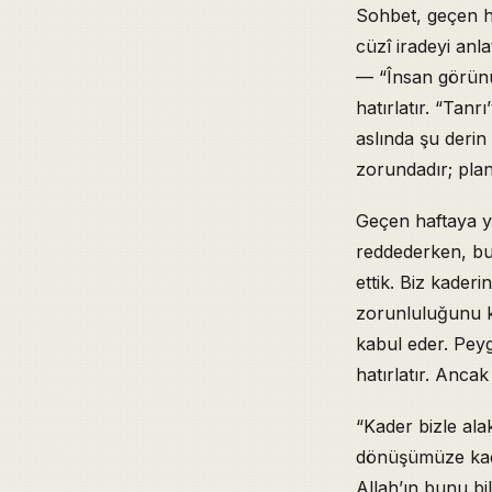
Sohbet, geçen ha
Îbn-i Hümam’ın 
Fiiliyatın Üzeri
cüzî iradeyi anl
“Sevmediğini Ya
— “Însan görünü
Figuran Tiyatro
hatırlatır. “Tan
Delilerin, Uyk
aslında şu derin
Yerçekimi Misal
zorundadır; plan 
Îbrahim Aleyhis
Beyazıt Bestâmi
Geçen haftaya ya
Vahdet-i Vücu
reddederken, bu
Îbn Arabî’nin “
Sultan Fatih’i
ettik. Biz kader
Zatullah’ı Tef
zorunluluğunu ka
Sufi Hal ve Yar
kabul eder. Peyg
Allah’ın Sıfatla
hatırlatır. Anca
İlgili Sohbetl
“Kader bizle ala
dönüşümüze kadar
Allah’ın bunu bi