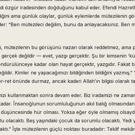
di özgür iradesinden doğduğunu kabul eder. Efendi Hazretle
iğini ama günlük olaylar, günlük eylemlerde mütezilenin g
er: “Ben mütezileci değilim, bunu da anlayacaksınız. Ben m
ri, mütezilenin bu görüşünü nazari olarak reddetmez, ama p
 gerçek değildir — evet, yazgı gerçektir. Şu bir kimsenin ‘kü
öndürülünceye kadar olan hayat gerçektir, yazgıdır. Fakat b
 değildir. Kimler ne yapacağımızı bildiğinden bildiğini yazmış.”
r-ret önünde durmaz, ancak kaderi Allah’ın bilgisi olarak ta
mizi kullanmaktan sonra devam eder. Biz iradamizi ne zaman
kadar. Însanoğlunun sorumluluğunun akıl balığ olmasından
e düşüncesinde hür olması. Yoksa eğer öyle olmamış olsayd
u olacaktı. Beş yaşındaki çocuk da sorumlu olacaktı. Yedi 
ktı.” Îşte mütezilenin güçlü noktası buradadır: Teklif mekân