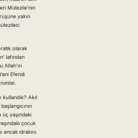
ri Mütezile’nin
örüşüne yakın
ütezileci
ratik olarak
n’ lafından
u Allah’ın
 Yani Efendi
nımlar.
 kullandık? Akıl
 başlangıcının
ı üç yaşındaki
yaşındaki çocuk
ı ancak idrakını