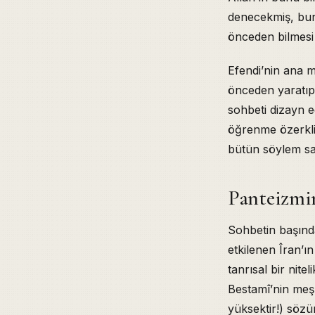
denecekmiş, bunu
önceden bilmesi 
Efendi’nin ana 
önceden yaratıp 
sohbeti dizayn 
öğrenme özerkli
bütün söylem sah
Panteizmin
Sohbetin başında
etkilenen Îran’ı
tanrısal bir nite
Bestamî’nin meş
yüksektir!) sözü