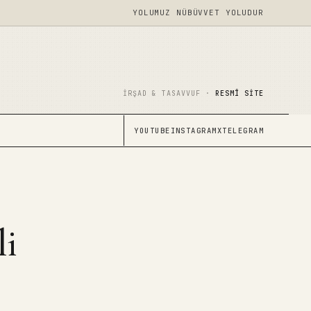
YOLUMUZ NÜBÜVVET YOLUDUR
İRŞAD & TASAVVUF ·
RESMÎ SITE
YOUTUBE
INSTAGRAM
X
TELEGRAM
li