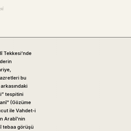
si
lî Tekkesi’nde
 derin
riye,
azretleri bu
n arkasındaki
” tespitini
hanî” (Gözüme
cut ile Vahdet-i
n Arabî’nin
mî tebaa görüşü