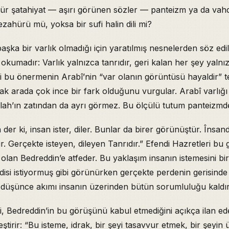
tür şatahiyat — aşırı görünen sözler — panteizm ya da vahd
tezahürü mü, yoksa bir sufi halin dili mi?
başka bir varlık olmadığı için yaratılmış nesnelerden söz edi
t okumadır: Varlık yalnızca tanrıdır, geri kalan her şey yaln
i bu önermenin Arabî’nin “var olanın görüntüsü hayaldir” te
ak arada çok ince bir fark olduğunu vurgular. Arabî varlığı 
lah’ın zatından da ayrı görmez. Bu ölçülü tutum panteizmden
der ki, insan ister, diler. Bunlar da birer görünüştür. Însa
ir. Gerçekte isteyen, dileyen Tanrıdır.” Efendi Hazretleri bu
 olan Bedreddin’e atfeder. Bu yaklaşım insanın istemesini bi
ndisi istiyormuş gibi görünürken gerçekte perdenin gerisind
fi düşünce akımı insanın üzerinden bütün sorumluluğu kaldır
i, Bedreddin’in bu görüşünü kabul etmediğini açıkça ilan e
eştirir: “Bu isteme, idrak, bir şeyi tasavvur etmek, bir şeyin 