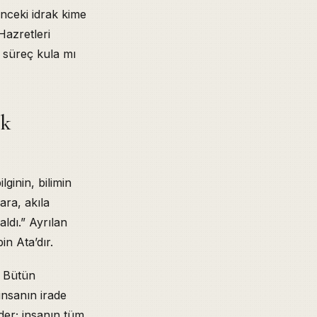
nceki idrak kime
Hazretleri
i süreç kula mı
ek
ginin, bilimin
ara, akıla
ldı.” Ayrılan
n Ata’dır.
. Bütün
insanın irade
der; insanın tüm