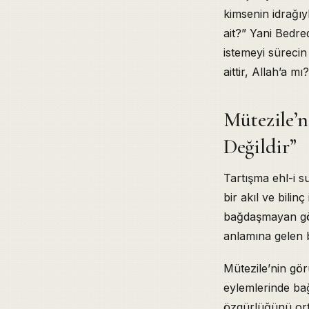
kimsenin idrağı
ait?” Yani Bedre
istemeyi sürecin
aittir, Allah’a mı?
Mütezile’n
Değildir”
Tartışma ehl-i s
bir akıl ve bili
bağdaşmayan görü
anlamına gelen b
Mütezile’nin gör
eylemlerinde bağ
özgürlüğünü orta