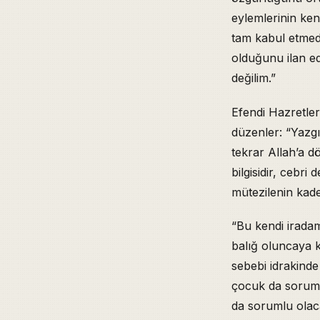
eylemlerinin ken
tam kabul etmed
olduğunu ilan ed
değilim.”
Efendi Hazretle
düzenler: “Yazgı
tekrar Allah’a d
bilgisidir, cebri
mütezilenin kade
“Bu kendi irada
balığ oluncaya 
sebebi idrakind
çocuk da soruml
da sorumlu olaca