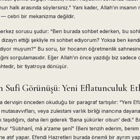
n halk arasında söylersiniz.” Yani kader, Allah’ın insanın
— cebri bir mekanizma değildir.
merkez sorusu şudur: “Ben burada sohbet ederken, bu soh
dizayn ettiği şekliyle mi sohbet ediyorum? Yoksa ben kendi
ediyor muyum?” Bu soru, bir hocanın öğretmenlik sahnesin
ğini sorgulamasıdır. Eğer Allah’ın önce yazdığı biz sadece
tedir, bir tiyatroya dönüşür.
 Sufi Görünüşü: Yeni Eflatunculuk Et
 dervişin önceden okuduğu bir paragraf tartışılır: “Yeni Ef
n mutasavvıfları, veya zulestani varlık birliği inancına dayan
lik taşıdığını, daha ileri giderek ‘Bana şükürler olsun’ dedi.”
hur “Sübhanî, mâ a’zame şenî” (Beni tenzih ederim, benim
ne atıf yapar. Efendi Hazretleri burada önemli bir ayrım yap