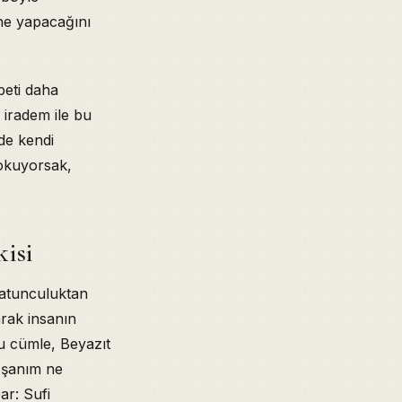
 ne yapacağını
beti daha
 iradem ile bu
de kendi
 okuyorsak,
kisi
latunculuktan
arak insanın
 Bu cümle, Beyazıt
 şanım ne
ar: Sufi