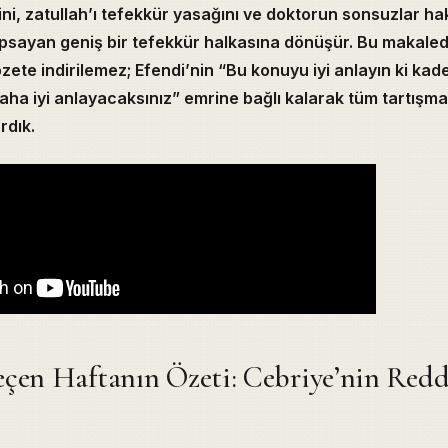
ini, zatullah’ı tefekkür yasağını ve doktorun sonsuzlar ha
psayan geniş bir tefekkür halkasına dönüşür. Bu makaled
zete indirilemez; Efendi’nin “Bu konuyu iyi anlayın ki kad
ha iyi anlayacaksınız” emrine bağlı kalarak tüm tartışmal
rdık.
ents
çen Haftanın Özeti: Cebriye’nin Redd
aftanın Özeti: Cebriye’nin Reddi ve Cüzî Îrade
 Görünüşü: Yeni Eflatunculuk Etkisi
rafı: Vasıl bin Ata ve “Yazgı Gerçek Değildir”