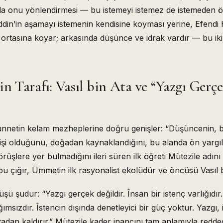
yla onu yönlendirmesi — bu istemeyi istemez de istemeden ö
ddin’in aşamayı istemenin kendisine koyması yerine, Efendi 
 ortasına koyar; arkasında düşünce ve idrak vardır — bu ik
in Tarafı: Vasıl bin Ata ve “Yazgı Gerç
unnetin kelam mezheplerine doğru genişler: “Düşüncenin, bil
nç işi olduğunu, doğadan kaynaklandığını, bu alanda ön yargıl
şlere yer bulmadığını ileri süren ilk öğreti Mütezile adını a
u çığır, Ümmetin ilk rasyonalist ekolüdür ve öncüsü Vasıl bi
üşü şudur: “Yazgı gerçek değildir. Însan bir istenç varlığıdır
ımsızdır. Îstencin dışında denetleyici bir güç yoktur. Yazgı, 
dan kaldırır.” Mütezile kader inancını tam anlamıyla redde