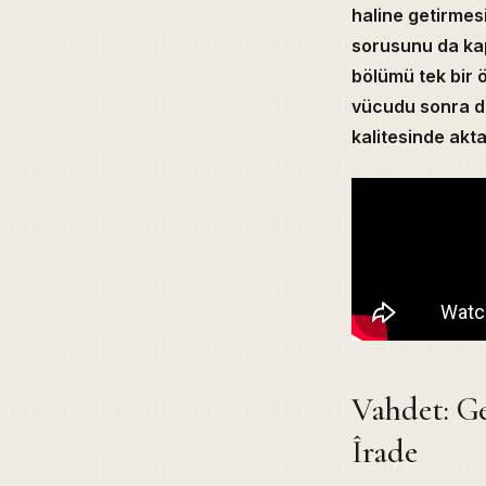
haline getirmes
sorusunu da ka
bölümü tek bir ö
vücudu sonra da
kalitesinde akta
Table of Cont
Vahdet: Ge
Vahdet: Geçen H
Îrade
Panteizmin Sufi
Mütezile’nin Ta