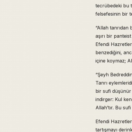
tecrübedeki bu 
felsefesinin bir 
“Allah tanrıdan 
aşırı bir panteis
Efendi Hazretler
benzediğini, anc
içine koymaz; Al
“Şeyh Bedreddin 
Tanrı eylemlerid
bir sufi düşünür
indirger: Kul ke
Allah’tır. Bu su
Efendi Hazretler
tartışmayı derinl