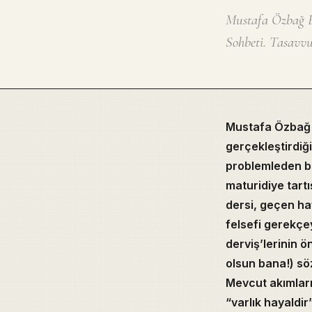
Mustafa Özbağ Ef
Sohbeti. Tasavvu
Mustafa Özbağ E
gerçekleştirdiğ
problemleden bi
maturidiye tart
dersi, geçen haf
felsefi gerekçe
derviş’lerinin
olsun bana!) sö
Mevcut akımları
“varlık hayaldir