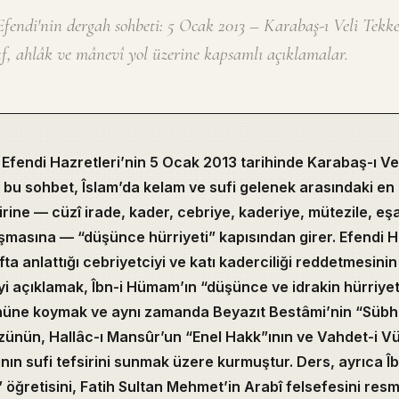
endi'nin dergah sohbeti: 5 Ocak 2013 – Karabaş-ı Veli Tekke
f, ahlâk ve mânevî yol üzerine kapsamlı açıklamalar.
fendi Hazretleri’nin 5 Ocak 2013 tarihinde Karabaş-ı Ve
i bu sohbet, Îslam’da kelam ve sufi gelenek arasındaki en
rine — cüzî irade, kader, cebriye, kaderiye, mütezile, eşa
ışmasına — “düşünce hürriyeti” kapısından girer. Efendi H
ta anlattığı cebriyetciyi ve katı kaderciliği reddetmesini
yi açıklamak, Îbn-i Hümam’ın “düşünce ve idrakin hürriyeti
 önüne koymak ve aynı zamanda Beyazıt Bestâmi’nin “Süb
zünün, Hallâc-ı Mansûr’un “Enel Hakk”ının ve Vahdet-i Vü
nın sufi tefsirini sunmak üzere kurmuştur. Ders, ayrıca Îb
” öğretisini, Fatih Sultan Mehmet’in Arabî felsefesini res