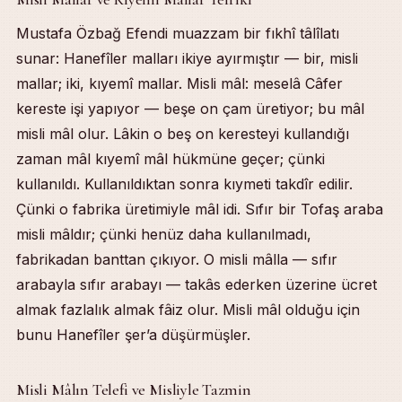
Mustafa Özbağ Efendi muazzam bir fıkhî tâlîlatı
sunar: Hanefîler malları ikiye ayırmıştır — bir, misli
mallar; iki, kıyemî mallar. Misli mâl: meselâ Câfer
kereste işi yapıyor — beşe on çam üretiyor; bu mâl
misli mâl olur. Lâkin o beş on keresteyi kullandığı
zaman mâl kıyemî mâl hükmüne geçer; çünki
kullanıldı. Kullanıldıktan sonra kıymeti takdîr edilir.
Çünki o fabrika üretimiyle mâl idi. Sıfır bir Tofaş araba
misli mâldır; çünki henüz daha kullanılmadı,
fabrikadan banttan çıkıyor. O misli mâlla — sıfır
arabayla sıfır arabayı — takâs ederken üzerine ücret
almak fazlalık almak fâiz olur. Misli mâl olduğu için
bunu Hanefîler şer’a düşürmüşler.
Misli Mâlın Telefi ve Misliyle Tazmin