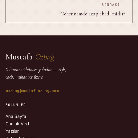
SONRAKI →
Cehennemde azap ebedi midir?
Mustafa
Özbağ
Yolumuz nübüvvet yoludur — Aşk,
edeb, muhabbet üzere.
mozbag@mustafaozbag.com
BÖLÜMLER
Ana Sayfa
Günlük Vird
Yazılar