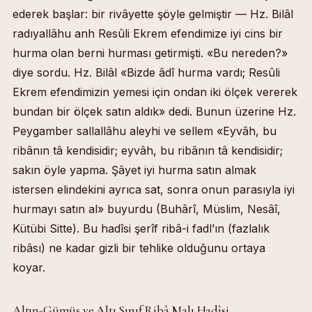
ederek başlar: bir rivâyette şöyle gelmiştir — Hz. Bilâl
İbn Ömer Rivâyeti: Dinarla Deve, Dinar Yerine Gümüş
Misli Mallar ve Kıyemî Mallar Tefrîkı
radıyallâhu anh Resûli Ekrem efendimize iyi cins bir
Misli Mâlın Telefi ve Misliyle Tazmin
hurma olan berni hurması getirmişti. «Bu nereden?»
Klima Misâli ve Aksesuar Farkı
diye sordu. Hz. Bilâl «Bizde âdî hurma vardı; Resûli
Eski Halı Karşılığı Yeni Halı Misâli
Ekrem efendimizin yemesi için ondan iki ölçek vererek
İlgili Sohbetler
bundan bir ölçek satın aldık» dedi. Bunun üzerine Hz.
Peygamber sallallâhu aleyhi ve sellem «Eyvâh, bu
ribânın tâ kendisidir; eyvâh, bu ribânın tâ kendisidir;
sakın öyle yapma. Şâyet iyi hurma satın almak
istersen elindekini ayrıca sat, sonra onun parasıyla iyi
hurmayı satın al» buyurdu (Buhârî, Müslim, Nesâî,
Kütübi Sitte). Bu hadîsi şerîf ribâ-i fadl’ın (fazlalık
ribâsı) ne kadar gizli bir tehlike olduğunu ortaya
koyar.
Altın-Gümüş ve Altı Sınıf Ribâ Malı Hadîsi