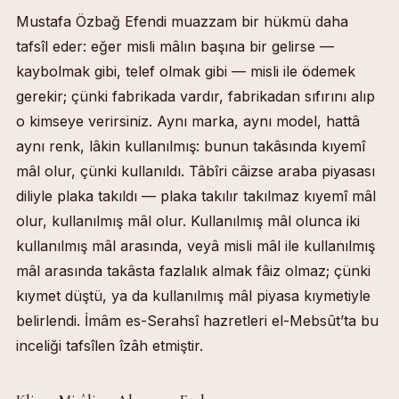
Mustafa Özbağ Efendi muazzam bir hükmü daha
tafsîl eder: eğer misli mâlın başına bir gelirse —
kaybolmak gibi, telef olmak gibi — misli ile ödemek
gerekir; çünki fabrikada vardır, fabrikadan sıfırını alıp
o kimseye verirsiniz. Aynı marka, aynı model, hattâ
aynı renk, lâkin kullanılmış: bunun takâsında kıyemî
mâl olur, çünki kullanıldı. Tâbîri câizse araba piyasası
diliyle plaka takıldı — plaka takılır takılmaz kıyemî mâl
olur, kullanılmış mâl olur. Kullanılmış mâl olunca iki
kullanılmış mâl arasında, veyâ misli mâl ile kullanılmış
mâl arasında takâsta fazlalık almak fâiz olmaz; çünki
kıymet düştü, ya da kullanılmış mâl piyasa kıymetiyle
belirlendi. İmâm es-Serahsî hazretleri el-Mebsût’ta bu
inceliği tafsîlen îzâh etmiştir.