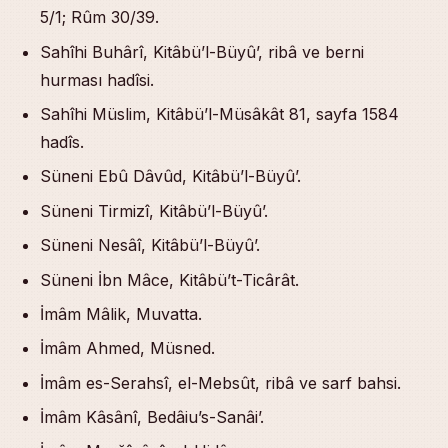
5/1; Rûm 30/39.
Sahîhi Buhârî, Kitâbü’l-Büyû’, ribâ ve berni
hurması hadîsi.
Sahîhi Müslim, Kitâbü’l-Müsâkât 81, sayfa 1584
hadîs.
Süneni Ebû Dâvûd, Kitâbü’l-Büyû’.
Süneni Tirmizî, Kitâbü’l-Büyû’.
Süneni Nesâî, Kitâbü’l-Büyû’.
Süneni İbn Mâce, Kitâbü’t-Ticârât.
İmâm Mâlik, Muvatta.
İmâm Ahmed, Müsned.
İmâm es-Serahsî, el-Mebsût, ribâ ve sarf bahsi.
İmâm Kâsânî, Bedâiu’s-Sanâi’.