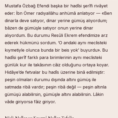
Mustafa Özbağ Efendi başka bir hadîsi şerîfi rivâyet
eder: İbn Ömer radıyallâhu anhümâ anlatıyor — «Ben
dinarla deve satıyor, dinar yerine gümüş alıyordum;
bâzen de gümüşle satıyor onun yerine dinar
alıyordum. Bu durumu Resûli Ekrem efendimize arz
ederek hükmünü sordum. ‘O andaki aynı meclisteki
kıymetiyle olunca bunda bir beis yok’ buyurdu». Bu
hadîsi şerîf farklı para birimlerinin aynı meclisteki
günlük kur ile takâsının câiz olduğunu ortaya koyar.
Hidâye’de fetvalar bu hadîs üzerine binâ edilmiştir:
peşin olmaları durumu dışında altını gümüş ile
satmada ribâ vardır; peşin ribâ değil — peşin altınla
gümüşü alabilirsin, gümüşle altını alabilirsin. Lâkin
vâde giriyorsa fâiz giriyor.
Misli Mallar ve Kıyemî Mallar Tefrîkı