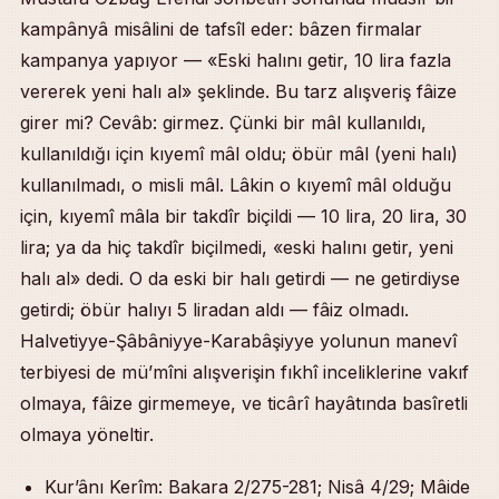
kampânyâ misâlini de tafsîl eder: bâzen firmalar
kampanya yapıyor — «Eski halını getir, 10 lira fazla
vererek yeni halı al» şeklinde. Bu tarz alışveriş fâize
girer mi? Cevâb: girmez. Çünki bir mâl kullanıldı,
kullanıldığı için kıyemî mâl oldu; öbür mâl (yeni halı)
kullanılmadı, o misli mâl. Lâkin o kıyemî mâl olduğu
için, kıyemî mâla bir takdîr biçildi — 10 lira, 20 lira, 30
lira; ya da hiç takdîr biçilmedi, «eski halını getir, yeni
halı al» dedi. O da eski bir halı getirdi — ne getirdiyse
getirdi; öbür halıyı 5 liradan aldı — fâiz olmadı.
Halvetiyye-Şâbâniyye-Karabâşiyye yolunun manevî
terbiyesi de mü’mîni alışverişin fıkhî inceliklerine vakıf
olmaya, fâize girmemeye, ve ticârî hayâtında basîretli
olmaya yöneltir.
Kur’ânı Kerîm: Bakara 2/275-281; Nisâ 4/29; Mâide