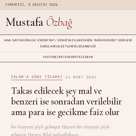
CUMARTESI, 8 AĞUSTOS 2026
Mustafa
Özbağ
ANA SAYFA
GÜNLÜK VIRD
KITAP / DERGI
YAZILAR
ZIKRIN TARIHI
SOHBET SERILERI
SORULAR
İCAZETLERI
SILSILE
MEHDI
YOUTUBE
INSTAGRAM
X
TELEGRAM
İSLAM'A GÖRE TICARET
·
24 MART 2026
Takas edilecek şey mal ve
benzeri ise sonradan verilebilir
ama para ise gecikme faiz olur
bir rivayette şöyle gelmiştir Hazreti bir rivayette şöyle
gelmiştir Hazreti Bilal radıyallahu<0...