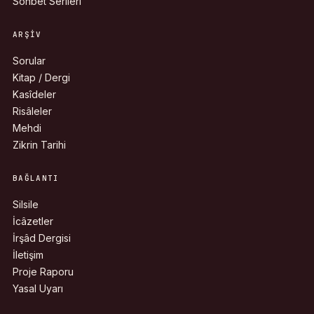
Sohbet Serileri
ARŞIV
Sorular
Kitap / Dergi
Kasîdeler
Risâleler
Mehdi
Zikrin Tarihi
BAĞLANTI
Silsile
İcâzetler
İrşâd Dergisi
İletişim
Proje Raporu
Yasal Uyarı