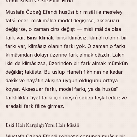
Klima Misâli ve Aksesuar Farkı
Mustafa Özbağ Efendi husûsî bir misâl ile mes’eleyi
tafsîl eder: misli mâlda model değişirse, aksesuarı
değişirse, o zaman cins değişti — misli mâl da olsa
fark var. Birisi klimâlı, birisi klimâsız: klimâlı olanın bir
farkı var, klimâsız olanın farkı yok. O zaman o farkı
klimâsından dolayı üzerine fark almak câizdir. Lâkin
ikisi de klimâsızsa, üzerinden bir fark almak mümkün
değildir; takâsta. Bu üslûp Hanefî fıkhının ne kadar
dakîk ve hayâtın akışına uygun olduğunu ortaya
koyar. Aksesuar farkı, model farkı, ya da husûsî
farklılıklar fiyat farkı için meşrû sebep teşkîl eder; ve
aradaki fark fâize girmez.
Eski Halı Karşılığı Yeni Halı Misâli
Mustafa Özbağ Efendi sohbetin sonunda muâsır bir