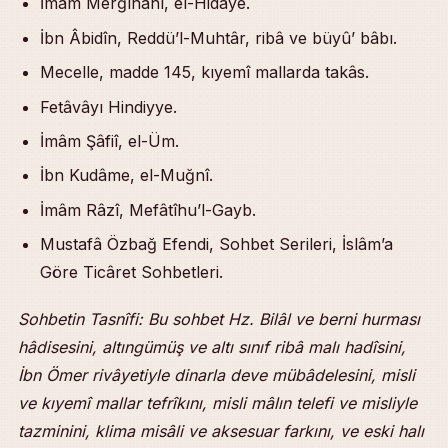
İmâm Merğînânî, el-Hidâye.
İbn Âbidîn, Reddü’l-Muhtâr, ribâ ve büyû’ bâbı.
Mecelle, madde 145, kıyemî mallarda takâs.
Fetâvâyı Hindiyye.
İmâm Şâfiî, el-Üm.
İbn Kudâme, el-Muğnî.
İmâm Râzî, Mefâtîhu’l-Gayb.
Mustafâ Özbağ Efendi, Sohbet Serileri, İslâm’a
Göre Ticâret Sohbetleri.
Sohbetin Tasnîfi: Bu sohbet Hz. Bilâl ve berni hurması
hâdisesini, altıngümüş ve altı sınıf ribâ malı hadîsini,
İbn Ömer rivâyetiyle dinarla deve mübâdelesini, misli
ve kıyemî mallar tefrîkını, misli mâlın telefi ve misliyle
tazminini, klima misâli ve aksesuar farkını, ve eski halı