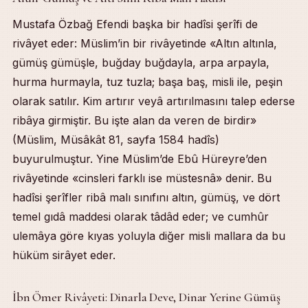
Mustafa Özbağ Efendi başka bir hadîsi şerîfi de
rivâyet eder: Müslim’in bir rivâyetinde «Altın altınla,
gümüş gümüşle, buğday buğdayla, arpa arpayla,
hurma hurmayla, tuz tuzla; başa baş, misli ile, peşin
olarak satılır. Kim artırır veyâ artırılmasını talep ederse
ribâya girmiştir. Bu işte alan da veren de birdir»
(Müslim, Müsâkât 81, sayfa 1584 hadîs)
buyurulmuştur. Yine Müslim’de Ebû Hüreyre’den
rivâyetinde «cinsleri farklı ise müstesnâ» denir. Bu
hadîsi şerîfler ribâ malı sınıfını altın, gümüş, ve dört
temel gıdâ maddesi olarak tâdâd eder; ve cumhûr
ulemâya göre kıyas yoluyla diğer misli mallara da bu
hüküm sirâyet eder.
İbn Ömer Rivâyeti: Dinarla Deve, Dinar Yerine Gümüş