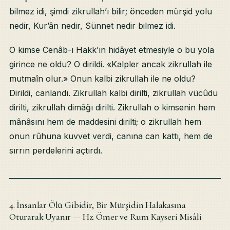
bilmez idi, şimdi zikrullah’ı bilir; önceden mürşid yolu
nedir, Kur’ân nedir, Sünnet nedir bilmez idi.
O kimse Cenâb-ı Hakk’ın hidâyet etmesiyle o bu yola
girince ne oldu? O dirildi. «Kalpler ancak zikrullah ile
mutmaîn olur.» Onun kalbi zikrullah ile ne oldu?
Dirildi, canlandı. Zikrullah kalbi dirilti, zikrullah vücûdu
dirilti, zikrullah dimâğı dirilti. Zikrullah o kimsenin hem
mânâsını hem de maddesini dirilti; o zikrullah hem
onun rûhuna kuvvet verdi, canına can kattı, hem de
sırrın perdelerini açtırdı.
4. İnsanlar Ölü Gibidir, Bir Mürşidin Halakasına
Oturarak Uyanır — Hz. Ömer ve Rum Kayseri Misâli