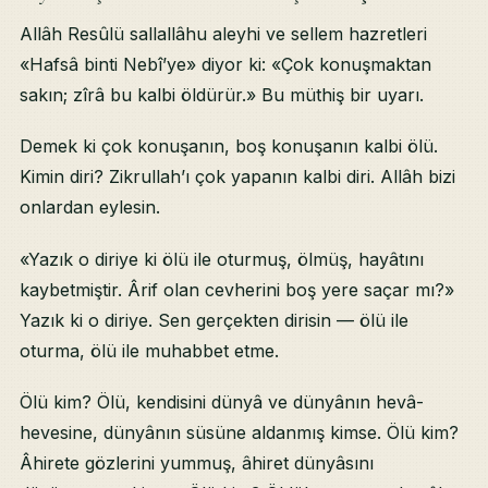
Allâh Resûlü sallallâhu aleyhi ve sellem hazretleri
«Hafsâ binti Nebî’ye» diyor ki: «Çok konuşmaktan
sakın; zîrâ bu kalbi öldürür.» Bu müthiş bir uyarı.
Demek ki çok konuşanın, boş konuşanın kalbi ölü.
Kimin diri? Zikrullah’ı çok yapanın kalbi diri. Allâh bizi
onlardan eylesin.
«Yazık o diriye ki ölü ile oturmuş, ölmüş, hayâtını
kaybetmiştir. Ârif olan cevherini boş yere saçar mı?»
Yazık ki o diriye. Sen gerçekten dirisin — ölü ile
oturma, ölü ile muhabbet etme.
Ölü kim? Ölü, kendisini dünyâ ve dünyânın hevâ-
hevesine, dünyânın süsüne aldanmış kimse. Ölü kim?
Âhirete gözlerini yummuş, âhiret dünyâsını