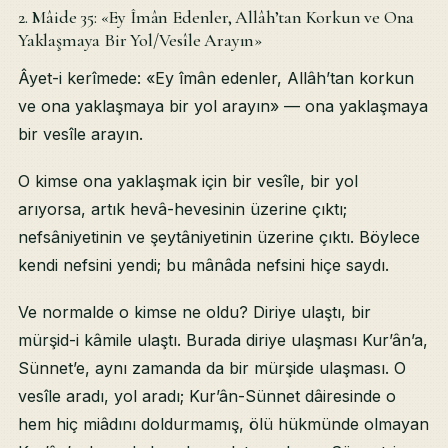
2. Mâide 35: «Ey Îmân Edenler, Allâh’tan Korkun ve Ona
Yaklaşmaya Bir Yol/Vesîle Arayın»
Âyet-i kerîmede: «Ey îmân edenler, Allâh’tan korkun
ve ona yaklaşmaya bir yol arayın» — ona yaklaşmaya
bir vesîle arayın.
O kimse ona yaklaşmak için bir vesîle, bir yol
arıyorsa, artık hevâ-hevesinin üzerine çıktı;
nefsâniyetinin ve şeytâniyetinin üzerine çıktı. Böylece
kendi nefsini yendi; bu mânâda nefsini hiçe saydı.
Ve normalde o kimse ne oldu? Diriye ulaştı, bir
mürşid-i kâmile ulaştı. Burada diriye ulaşması Kur’ân’a,
Sünnet’e, aynı zamanda da bir mürşide ulaşması. O
vesîle aradı, yol aradı; Kur’ân-Sünnet dâiresinde o
hem hiç miâdını doldurmamış, ölü hükmünde olmayan