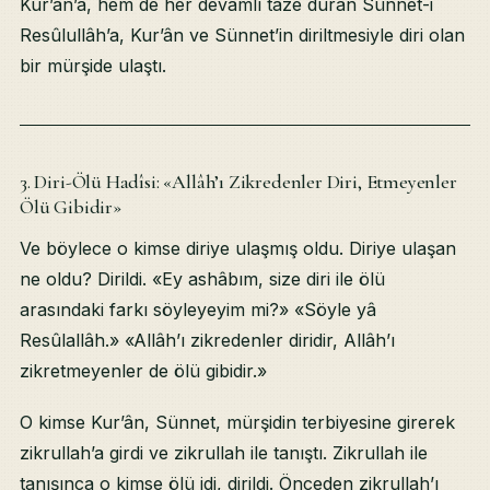
Kur’ân’a, hem de her devamlı taze duran Sünnet-i
Resûlullâh’a, Kur’ân ve Sünnet’in diriltmesiyle diri olan
bir mürşide ulaştı.
3. Diri-Ölü Hadîsi: «Allâh’ı Zikredenler Diri, Etmeyenler
Ölü Gibidir»
Ve böylece o kimse diriye ulaşmış oldu. Diriye ulaşan
ne oldu? Dirildi. «Ey ashâbım, size diri ile ölü
arasındaki farkı söyleyeyim mi?» «Söyle yâ
Resûlallâh.» «Allâh’ı zikredenler diridir, Allâh’ı
zikretmeyenler de ölü gibidir.»
O kimse Kur’ân, Sünnet, mürşidin terbiyesine girerek
zikrullah’a girdi ve zikrullah ile tanıştı. Zikrullah ile
tanışınca o kimse ölü idi, dirildi. Önceden zikrullah’ı