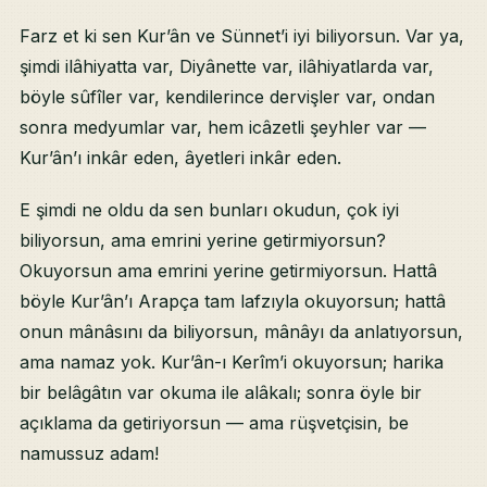
Farz et ki sen Kur’ân ve Sünnet’i iyi biliyorsun. Var ya,
şimdi ilâhiyatta var, Diyânette var, ilâhiyatlarda var,
böyle sûfîler var, kendilerince dervişler var, ondan
sonra medyumlar var, hem icâzetli şeyhler var —
Kur’ân’ı inkâr eden, âyetleri inkâr eden.
E şimdi ne oldu da sen bunları okudun, çok iyi
biliyorsun, ama emrini yerine getirmiyorsun?
Okuyorsun ama emrini yerine getirmiyorsun. Hattâ
böyle Kur’ân’ı Arapça tam lafzıyla okuyorsun; hattâ
onun mânâsını da biliyorsun, mânâyı da anlatıyorsun,
ama namaz yok. Kur’ân-ı Kerîm’i okuyorsun; harika
bir belâgâtın var okuma ile alâkalı; sonra öyle bir
açıklama da getiriyorsun — ama rüşvetçisin, be
namussuz adam!