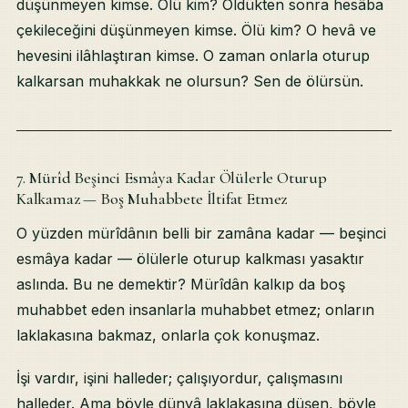
düşünmeyen kimse. Ölü kim? Öldükten sonra hesâba
çekileceğini düşünmeyen kimse. Ölü kim? O hevâ ve
hevesini ilâhlaştıran kimse. O zaman onlarla oturup
kalkarsan muhakkak ne olursun? Sen de ölürsün.
7. Mürîd Beşinci Esmâya Kadar Ölülerle Oturup
Kalkamaz — Boş Muhabbete İltifat Etmez
O yüzden mürîdânın belli bir zamâna kadar — beşinci
esmâya kadar — ölülerle oturup kalkması yasaktır
aslında. Bu ne demektir? Mürîdân kalkıp da boş
muhabbet eden insanlarla muhabbet etmez; onların
laklakasına bakmaz, onlarla çok konuşmaz.
İşi vardır, işini halleder; çalışıyordur, çalışmasını
halleder. Ama böyle dünyâ laklakasına düşen, böyle