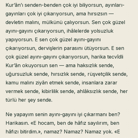
Kur’ân’ı senden-benden çok iyi biliyorsun, ayınları-
gayınları çok iyi çıkarıyorsun, ama hırsızsın —
devletin malını, mülkünü çalıyorsun. Sen çok güzel
ayını-gayını çıkarıyorsun, ihâlelerde yolsuzluk
yapıyorsun. E sen çok güzel ayını-gayını
çıkarıyorsun, dervişlerin parasını ütüyorsun. E sen
çok güzel ayını-gayını çıkarıyorsun, harika tecvîdli
Kur’ân okuyorsun sen — ama haksızlık sende,
uğursuzluk sende, hırsızlık sende, rüşvetçilik sende,
kamu malını ziyân etmek sende, insanlara zarar
vermek sende, kibirlilik sende, ahlâksızlık sende, her
türlü her şey sende.
Ne yapayım senin ayını-gayını iyi çıkarmanı ben?
Harikasın. «E hocam, ben de hâfız sayılırım, ben
hâfızı bitirdim.», namaz? Namaz? Namaz yok. «E