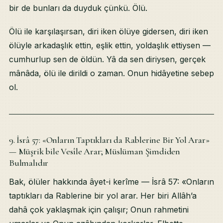
bir de bunları da duyduk çünkü. Ölü.
Ölü ile karşılaşırsan, diri iken ölüye gidersen, diri iken
ölüyle arkadaşlık ettin, eşlik ettin, yoldaşlık ettiysen —
cumhurlup sen de öldün. Yâ da sen diriysen, gerçek
mânâda, ölü ile dirildi o zaman. Onun hidâyetine sebep
ol.
9. İsrâ 57: «Onların Taptıkları da Rablerine Bir Yol Arar»
— Müşrik bile Vesîle Arar; Müslüman Şimdiden
Bulmalıdır
Bak, ölüler hakkında âyet-i kerîme — İsrâ 57: «Onların
taptıkları da Rablerine bir yol arar. Her biri Allâh’a
dahâ çok yaklaşmak için çalışır; Onun rahmetini