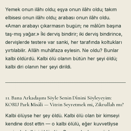
Yemek onun ilâhı oldu; eşya onun ilâhı oldu; takım
elbisesi onun ilâhı oldu; arabası onun ilâhı oldu.
«Aman arabayı çıkarmasın bugün; ne mâlûm başına
taş-mış yağar.» İki derviş bindirir; iki derviş bindirince,
dervişlerde testere var sanki, her tarafında koltukları
yırtılabilir. Allâh muhâfaza eylesin. Ne oldu? Bunlar
kalbi öldürdü. Kalbi ölü olanın bütün her şeyi öldü;
kalbi diri olanın her şeyi dirildi.
11. Bana Arkadaşını Söyle Senin Dînini Söyleyeyim:
KORU Park Misâli — Vitrin Seyretmek mi, Zikrullah mı?
Kalbi ölüyse her şey öldü. Kalbi ölü olan bir kimseyi
kendine dost ettin — o kalbi ölülü, eğer kuvvetliyse