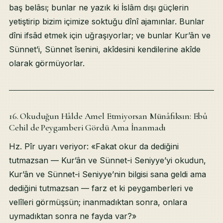
baş belâsı; bunlar ne yazık ki İslâm dışı güçlerin
yetiştirip bizim içimize soktuğu dînî ajamınlar. Bunlar
dîni ifsâd etmek için uğraşıyorlar; ve bunlar Kur’ân ve
Sünnet’i, Sünnet îsenini, akîdesini kendilerine akîde
olarak görmüyorlar.
16. Okuduğun Hâlde Amel Etmiyorsan Münâfıksın: Ebû
Cehil de Peygamberi Gördü Ama İnanmadı
Hz. Pîr uyarı veriyor: «Fakat okur da dediğini
tutmazsan — Kur’ân ve Sünnet-i Seniyye’yi okudun,
Kur’ân ve Sünnet-i Seniyye’nin bilgisi sana geldi ama
dediğini tutmazsan — farz et ki peygamberleri ve
velîleri görmüşsün; inanmadıktan sonra, onlara
uymadıktan sonra ne fayda var?»