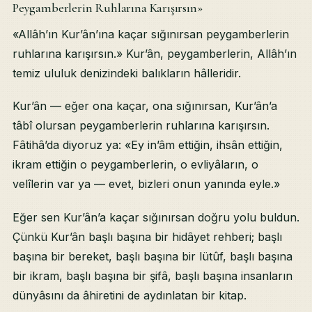
Peygamberlerin Ruhlarına Karışırsın»
«Allâh’ın Kur’ân’ına kaçar sığınırsan peygamberlerin
ruhlarına karışırsın.» Kur’ân, peygamberlerin, Allâh’ın
temiz ululuk denizindeki balıkların hâlleridir.
Kur’ân — eğer ona kaçar, ona sığınırsan, Kur’ân’a
tâbî olursan peygamberlerin ruhlarına karışırsın.
Fâtihâ’da diyoruz ya: «Ey in’âm ettiğin, ihsân ettiğin,
ikram ettiğin o peygamberlerin, o evliyâların, o
velîlerin var ya — evet, bizleri onun yanında eyle.»
Eğer sen Kur’ân’a kaçar sığınırsan doğru yolu buldun.
Çünkü Kur’ân başlı başına bir hidâyet rehberi; başlı
başına bir bereket, başlı başına bir lütûf, başlı başına
bir ikram, başlı başına bir şifâ, başlı başına insanların
dünyâsını da âhiretini de aydınlatan bir kitap.