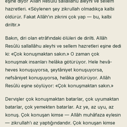
eşine diyor Allâh Resûlü sallallâhu aleyhi ve sellem
hazretleri. «Söylenen şey zikrullah olmadıkça kalbi
öldürür. Fakat Allâh’ın zikrini çok yap — bu, kalbi
diriltir.»
Bakın, diri olan etrâfındaki ölüleri de dirilti. Allâh
Resûlü sallallâhu aleyhi ve sellem hazretleri eşine dedi
ki: «Çok konuşmaktan sakın.» O zaman çok
konuşmak insanları helâka götürüyor. Hele hevâ-
heves konuşuyorsa, şeytâniyet konuşuyorsa,
nefsâniyet konuşuyorsa, helâka götürüyor. Allâh
Resûlü eşine söylüyor: «Çok konuşmaktan sakın.»
Dervişler çok konuşmaktan batarlar, çok uyumaktan
batarlar, çok yemekten batarlar. Az ye, az uyu, az
konuş. Çok konuşan kimse — Allâh muhâfaza eylesin
— zikrullah’ı az yaptığındandır. Çok konuşan kimse