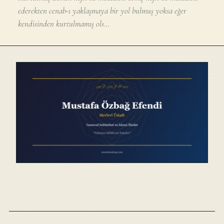
ederekten cenab-ı yaklaşmaya bir yol bulmuş yoksa eğer
kendisinden kurtulmamış ols...