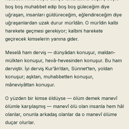
boş boş muhabbet edip boş boş güleceğim diye
uğraşan, insanları güldüreceğim, eğlendireceğim diye
uğraşanlardan uzak durur mürîdân. O mürîdin kalbi
harekete geçmesi gerekiyor; kalbini harekete
geçirecek kimselerin yanına gider.
Meselâ ham derviş — dünyâdan konuşur, maldan-
mülkten konuşur, hevâ-hevesinden konuşur. Bu ham
derviştir. İyi derviş Kur’ân’dan, Sünnet’ten, yoldan
konuşur; aşktan, muhabbetten konuşur,
mâneviyâttan konuşur.
O yüzden bir kimse öldüyse — ölüm demek manevî
ölümle karşılaşmış — manevî ölü olan insanla hem hâl
olanlar, onunla arkadaş olanlar da o manevî ölüme
duçar olurlar.