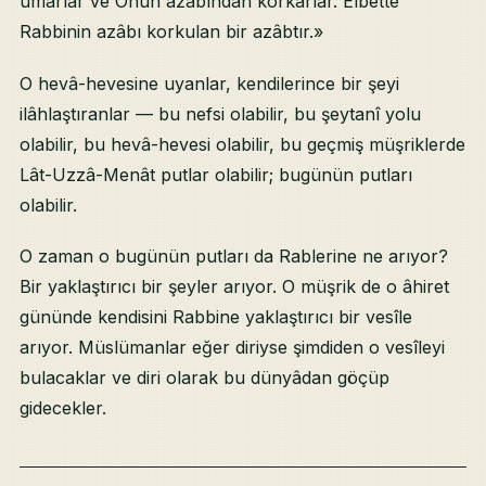
umarlar ve Onun azâbından korkarlar. Elbette
Rabbinin azâbı korkulan bir azâbtır.»
O hevâ-hevesine uyanlar, kendilerince bir şeyi
ilâhlaştıranlar — bu nefsi olabilir, bu şeytanî yolu
olabilir, bu hevâ-hevesi olabilir, bu geçmiş müşriklerde
Lât-Uzzâ-Menât putlar olabilir; bugünün putları
olabilir.
O zaman o bugünün putları da Rablerine ne arıyor?
Bir yaklaştırıcı bir şeyler arıyor. O müşrik de o âhiret
gününde kendisini Rabbine yaklaştırıcı bir vesîle
arıyor. Müslümanlar eğer diriyse şimdiden o vesîleyi
bulacaklar ve diri olarak bu dünyâdan göçüp
gidecekler.