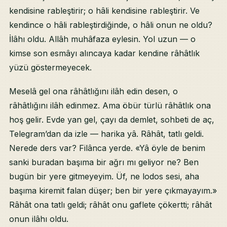
kendisine rableştirir; o hâli kendisine rableştirir. Ve
kendince o hâli rableştirdiğinde, o hâli onun ne oldu?
İlâhı oldu. Allâh muhâfaza eylesin. Yol uzun — o
kimse son esmâyı alıncaya kadar kendine râhâtlık
yüzü göstermeyecek.
Meselâ gel ona râhâtlığını ilâh edin desen, o
râhâtlığını ilâh edinmez. Ama öbür türlü râhâtlık ona
hoş gelir. Evde yan gel, çayı da demlet, sohbeti de aç,
Telegram’dan da izle — harika yâ. Râhât, tatlı geldi.
Nerede ders var? Filânca yerde. «Yâ öyle de benim
sanki buradan başıma bir ağrı mı geliyor ne? Ben
bugün bir yere gitmeyeyim. Üf, ne lodos sesi, aha
başıma kiremit falan düşer; ben bir yere çıkmayayım.»
Râhât ona tatlı geldi; râhât onu gaflete çökertti; râhât
onun ilâhı oldu.