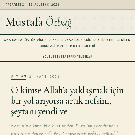
PAZARTESI, 10 AĞUSTOS 2026
Mustafa
Özbağ
ANA SAYFA
GÜNLÜK VIRD
KITAP / DERGI
YAZILAR
ZIKRIN TARIHI
SOHBET SERILERI
SORULAR
İCAZETLERI
SILSILE
MEHDI
YOUTUBE
INSTAGRAM
X
TELEGRAM
ŞEYTAN
·
24 MART 2026
O kimse Allah’a yaklaşmak için
bir yol arıyorsa artık nefsini,
şeytanı yendi ve
Ne mutlu o kimse ki o kendisinden. Kurtulmuş kendisinden.
Kurtulmuş demek nefsi ile mücadele etmiş nefsi ile mücadele