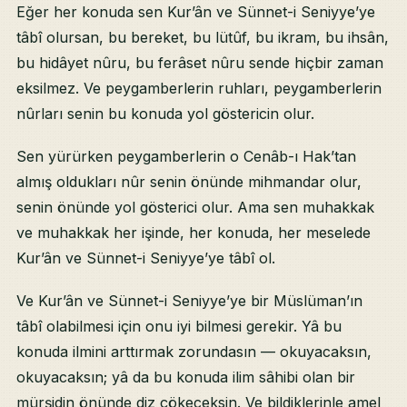
Eğer her konuda sen Kur’ân ve Sünnet-i Seniyye’ye
tâbî olursan, bu bereket, bu lütûf, bu ikram, bu ihsân,
bu hidâyet nûru, bu ferâset nûru sende hiçbir zaman
eksilmez. Ve peygamberlerin ruhları, peygamberlerin
nûrları senin bu konuda yol göstericin olur.
Sen yürürken peygamberlerin o Cenâb-ı Hak’tan
almış oldukları nûr senin önünde mihmandar olur,
senin önünde yol gösterici olur. Ama sen muhakkak
ve muhakkak her işinde, her konuda, her meselede
Kur’ân ve Sünnet-i Seniyye’ye tâbî ol.
Ve Kur’ân ve Sünnet-i Seniyye’ye bir Müslüman’ın
tâbî olabilmesi için onu iyi bilmesi gerekir. Yâ bu
konuda ilmini arttırmak zorundasın — okuyacaksın,
okuyacaksın; yâ da bu konuda ilim sâhibi olan bir
mürşidin önünde diz çökeceksin. Ve bildiklerinle amel