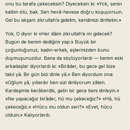
onu bu tarafa çekeceksin? Diyeceksin ki: «Yok, senin
kalbin ölü, bak. Sen hevâ-hevese doğru koşuyorsun.
Gel bu akşam zikrullah’a gidelim, kendimizi diriltelim.»
Yok. O diyor ki «Her dâim zikrullah’a mı gidecek?
Bugün de benim dediğimi yap.» Büyük bir
çoğunluğunuz, kadın-erkek, eşlerinizden bunu
duymuşunuzdur. Bana da söylüyorlardı — benim eski
arkadaşlar diyorlardı ki: «Birâder, bu gece gel bize
takıl yâ. Bir gün bizi dinle yâ.» Ben diyordum ona:
«Oğlum yâ, yıllardır ben sizi dinliyorum zâten.
Kardeşimle berâberdik, gelin bir gece beni dinleyin.»
«Ne yapacağız birâder, hû mu çekeceğiz?» «Hâ, hû
çekeceğiz.» «Hûcu mu oldun sen?» «Evet, hûcu
oldum.» Kalıyorlardı.