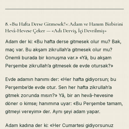
8. «Bu Hafta Derse Gitmesek?»: Adam ve Hanım Birbirini
Hevâ-Hevese Çeker — «Adı Derviş, İçi Devrilmiş»
Adam der ki: «Bu hafta derse gitmesek olur mu? Bak,
maç var. Bu akşam zikrullah’a gitmesek olur mu?
Önemli burada bir konuşma var.» «Yâ, bu akşam
Perşembe zikrullah’a gitmesek de evde otursak?»
Evde adamın hanımı der: «Her hafta gidiyorsun; bu
Perşembe’de evde otur. Sen her hafta zikrullah’a
gitmek zorunda mısın?» Yâ, bir an hevâ-hevesine
döner o kimse; hanımına uyar: «Bu Perşembe tamam,
gitmeyi vereyim» der. Aynı şeyi adam yapar.
Adam kadına der ki: «Her Cumartesi gidiyorsunuz