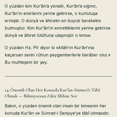
O yüzden kim Kur’ân’a yönelir, Kur’ân’a sığınır,
Kur’ân’ın emirlerini yerine getirirse, o kurtuluşa
ermiştir. O dünyâ ve âhiretin en büyük bereketini
bulmuştur. Kim Kur’ân’ın emrettiklerini yerine getirirse
dünyâ ve âhiret lütûfuna ulaşmıştır o kimse.
O yüzden Hz. Pîr diyor ki «Allâh’ın Kur’ân’ına
kaçarsan senin rûhun peygamberlerle berâber olur.»
Bu muhteşem bir şey.
14. Önemli Olan Her Konuda Kur’ân-Sünnet’e Tâbî
Olmak — Bilmiyorsan Zikir Ehline Sor
Bakın, o yüzden önemli olan insan bir kimsenin her
konuda Kur’ân ve Sünnet-i Seniyye’ye tâbî olmasıdır.