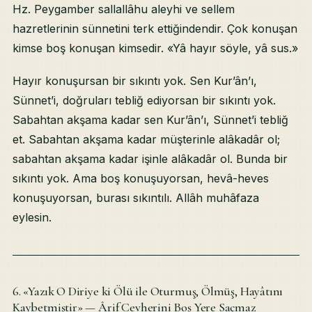
Hz. Peygamber sallallâhu aleyhi ve sellem
hazretlerinin sünnetini terk ettiğindendir. Çok konuşan
kimse boş konuşan kimsedir. «Yâ hayır söyle, yâ sus.»
Hayır konuşursan bir sıkıntı yok. Sen Kur’ân’ı,
Sünnet’i, doğruları tebliğ ediyorsan bir sıkıntı yok.
Sabahtan akşama kadar sen Kur’ân’ı, Sünnet’i tebliğ
et. Sabahtan akşama kadar müşterinle alâkadâr ol;
sabahtan akşama kadar işinle alâkadâr ol. Bunda bir
sıkıntı yok. Ama boş konuşuyorsan, hevâ-heves
konuşuyorsan, burası sıkıntılı. Allâh muhâfaza
eylesin.
6. «Yazık O Diriye ki Ölü ile Oturmuş, Ölmüş, Hayâtını
Kaybetmiştir» — Ârif Cevherini Boş Yere Saçmaz