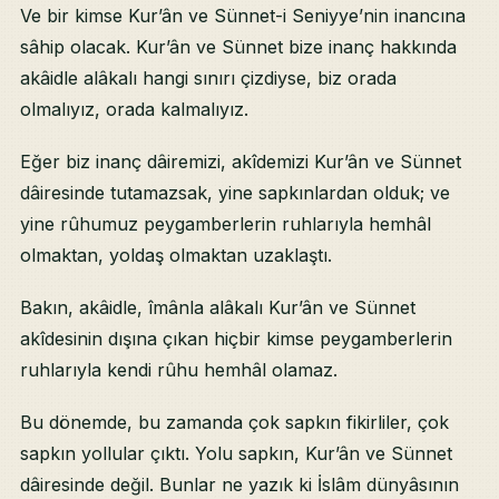
Ve bir kimse Kur’ân ve Sünnet-i Seniyye’nin inancına
sâhip olacak. Kur’ân ve Sünnet bize inanç hakkında
akâidle alâkalı hangi sınırı çizdiyse, biz orada
olmalıyız, orada kalmalıyız.
Eğer biz inanç dâiremizi, akîdemizi Kur’ân ve Sünnet
dâiresinde tutamazsak, yine sapkınlardan olduk; ve
yine rûhumuz peygamberlerin ruhlarıyla hemhâl
olmaktan, yoldaş olmaktan uzaklaştı.
Bakın, akâidle, îmânla alâkalı Kur’ân ve Sünnet
akîdesinin dışına çıkan hiçbir kimse peygamberlerin
ruhlarıyla kendi rûhu hemhâl olamaz.
Bu dönemde, bu zamanda çok sapkın fikirliler, çok
sapkın yollular çıktı. Yolu sapkın, Kur’ân ve Sünnet
dâiresinde değil. Bunlar ne yazık ki İslâm dünyâsının