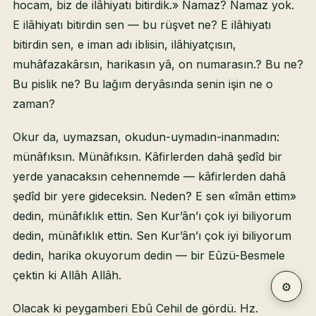
hocam, biz de ilâhiyatı bitirdik.» Namaz? Namaz yok.
E ilâhiyatı bitirdin sen — bu rüşvet ne? E ilâhiyatı
bitirdin sen, e iman adı iblisin, ilâhiyatçısın,
muhâfazakârsın, harikasın yâ, on numarasın.? Bu ne?
Bu pislik ne? Bu lağım deryâsında senin işin ne o
zaman?
Okur da, uymazsan, okudun-uymadın-inanmadın:
münâfıksın. Münâfıksın. Kâfirlerden dahâ şedîd bir
yerde yanacaksın cehennemde — kâfirlerden dahâ
şedîd bir yere gideceksin. Neden? E sen «îmân ettim»
dedin, münâfıklık ettin. Sen Kur’ân’ı çok iyi biliyorum
dedin, münâfıklık ettin. Sen Kur’ân’ı çok iyi biliyorum
dedin, harika okuyorum dedin — bir Eûzü-Besmele
çektin ki Allâh Allâh.
⚙
Olacak ki peygamberi Ebû Cehil de gördü. Hz.