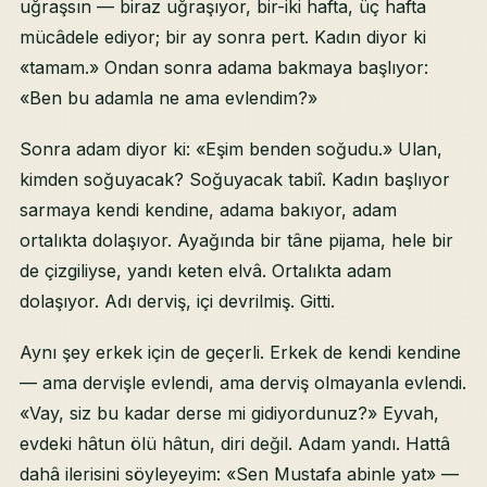
uğraşsın — biraz uğraşıyor, bir-iki hafta, üç hafta
mücâdele ediyor; bir ay sonra pert. Kadın diyor ki
«tamam.» Ondan sonra adama bakmaya başlıyor:
«Ben bu adamla ne ama evlendim?»
Sonra adam diyor ki: «Eşim benden soğudu.» Ulan,
kimden soğuyacak? Soğuyacak tabiî. Kadın başlıyor
sarmaya kendi kendine, adama bakıyor, adam
ortalıkta dolaşıyor. Ayağında bir tâne pijama, hele bir
de çizgiliyse, yandı keten elvâ. Ortalıkta adam
dolaşıyor. Adı derviş, içi devrilmiş. Gitti.
Aynı şey erkek için de geçerli. Erkek de kendi kendine
— ama dervişle evlendi, ama derviş olmayanla evlendi.
«Vay, siz bu kadar derse mi gidiyordunuz?» Eyvah,
evdeki hâtun ölü hâtun, diri değil. Adam yandı. Hattâ
dahâ ilerisini söyleyeyim: «Sen Mustafa abinle yat» —