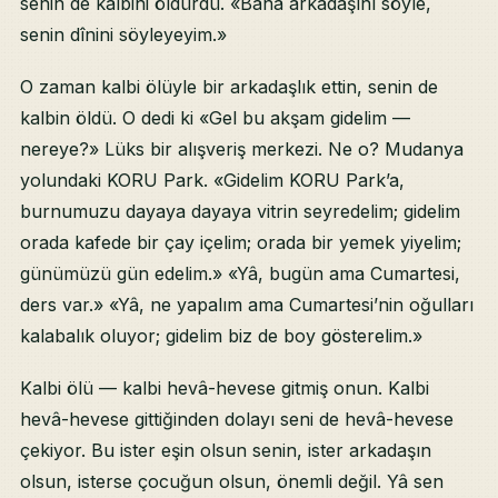
senin de kalbini öldürdü. «Bana arkadaşını söyle,
senin dînini söyleyeyim.»
O zaman kalbi ölüyle bir arkadaşlık ettin, senin de
kalbin öldü. O dedi ki «Gel bu akşam gidelim —
nereye?» Lüks bir alışveriş merkezi. Ne o? Mudanya
yolundaki KORU Park. «Gidelim KORU Park’a,
burnumuzu dayaya dayaya vitrin seyredelim; gidelim
orada kafede bir çay içelim; orada bir yemek yiyelim;
günümüzü gün edelim.» «Yâ, bugün ama Cumartesi,
ders var.» «Yâ, ne yapalım ama Cumartesi’nin oğulları
kalabalık oluyor; gidelim biz de boy gösterelim.»
Kalbi ölü — kalbi hevâ-hevese gitmiş onun. Kalbi
hevâ-hevese gittiğinden dolayı seni de hevâ-hevese
çekiyor. Bu ister eşin olsun senin, ister arkadaşın
olsun, isterse çocuğun olsun, önemli değil. Yâ sen