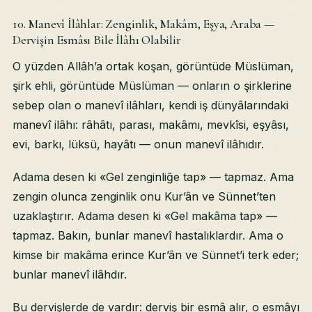
10. Manevî İlâhlar: Zenginlik, Makâm, Eşya, Araba —
Dervişin Esmâsı Bile İlâhı Olabilir
O yüzden Allâh’a ortak koşan, görüntüde Müslüman,
şirk ehli, görüntüde Müslüman — onların o şirklerine
sebep olan o manevî ilâhları, kendi iş dünyâlarındaki
manevî ilâhı: râhâtı, parası, makâmı, mevkîsi, eşyâsı,
evi, barkı, lüksü, hayâtı — onun manevî ilâhıdır.
Adama desen ki «Gel zenginliğe tap» — tapmaz. Ama
zengin olunca zenginlik onu Kur’ân ve Sünnet’ten
uzaklaştırır. Adama desen ki «Gel makâma tap» —
tapmaz. Bakın, bunlar manevî hastalıklardır. Ama o
kimse bir makâma erince Kur’ân ve Sünnet’i terk eder;
bunlar manevî ilâhdır.
Bu dervişlerde de vardır: derviş bir esmâ alır, o esmâyı