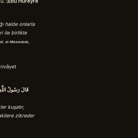
u. (
Ebû Hüreyre
ı halde onlarla
 ile birlikte
rî, el-Müstedrek,
rivâyet
قَالَ رَسُولُ اللَّهِ ص
er kuşatır,
akilere zikreder