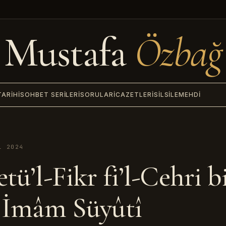
Mustafa
Özbağ
TARIHI
SOHBET SERILERI
SORULAR
İCAZETLERI
SILSILE
MEHDI
L 2024
tü’l-Fikr fi’l-Cehri bi
| İmâm Süyûtî