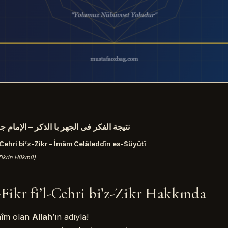
نتيجة الفكر فى الجهر با الذكر – الإمام 
l-Cehri bi’z-Zikr – İmâm Celâleddîn es-Süyûtî
 Zikrin Hükmü)
ents
-Fikr fi’l-Cehri bi’z-Zikr Hakkında
fi’l-Cehri bi’z-Zikr Hakkında
r
hîm olan
Allah
’ın adıyla!
r