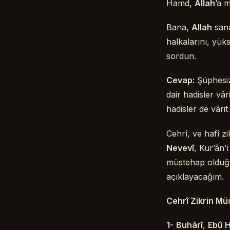
Hamd,
Allah
’a 
Bana,
Allah
sana
halkalarını, yük
sordun.
Cevap:
Şüphesiz
dair hadisler vâ
hadisler de vâr
Cehrî, ve hafî z
Nevevî
, Kur’ân’
müstehap olduğun
açıklayacağım.
Cehrî Zikrin Mü
1-
Buhârî
,
Ebû 