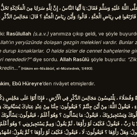
صَلَّى اللَّهُ عَلَيْهِ وَسَلَّمَ فَقَالَ: يَا أَيُّهَا النَّاسُ ، إِنَّ لِلَّهِ سَرَايَا مِنَ الْمَلَائِكَةِ تَ
فَارْتَعُوا فِي رِيَاضِ الْجَنَّةِ ، قَالُوا: وَأَيْنَ رِيَاضُ الْجَنَّةِ ؟ قَالَ: مَجَالِسُ الذِّكْر
ki:
Rasûlullah
(s.a.v.)
yanımıza çıkıp geldi, ve şöyle buyur
lah’ın yeryüzünde dolaşan gezgin melekleri vardır. Bunlar zi
durup konaklarlar. O halde sizler de cennet bahçelerine gir
ri nerededir?”
diye sordu.
Allah Rasûlü
şöyle buyurdu:
“Zik
kredin…”
(Hâkim en-Nîsâbûrî, el-Müstedrek, 1/493).
âkim
,
Ebû Hüreyre
’den rivâyet etmişlerdir.
َّارَةً وَفُضَلَاءَ ، يَلْتَمِسُونَ مَجَالِسَ الذِّكْرِ فِي الْأَرْضِ ، فَإِذَا أَتَوْا عَلَى مَجْلِسِ ذِ
اءِ ، فَيَقُولُ اللَّهُ: مِنْ أَيْنَ جِئْتُمْ ؟ فَيَقُولُونَ: جِئْنَا مِنْ عِنْدِ عِبَادِكَ يُسَبِّحُونَكَ وَ
ْأَلُونَكَ وَيَسْتَجِيرُونَكَ ، فَيَقُولُ: مَا يَسْأَلُونَ ؟ وَهُوَ أَعْلَمُ ، فَيَقُولُونَ: يَسْأَلُونَكَ ا
ا يَا رَبِّ ، فَيَقُولُ: فَكَيْفَ لَوْ رَأَوْهَا ، ثُمَّ يَقُولُ: وَمِمَّ يَسْتَجِيرُونِي ؟ وَهُوَ أَعْلَم
قُولُ: وَهَلْ رَأَوْهَا ؟ فَيَقُولُونَ: لَا ، فَيَقُولُ: فَكَيْفَ لَوْ رَأَوْهَا ؟ ثُمَّ يَقُولُ: اشْهَدُو