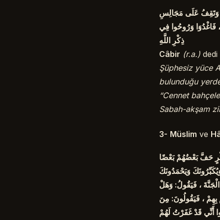
حُلُّ وَتَقِفُ عَلَى مَجَالِسِ
ِ ، فَاغْدُوَا وَرُوحُوا فِي
ذِكْرِ اللَّهِ
Câbir
(r.a.)
dedi 
Şüphesiz yüce Al
bulunduğu yerde 
“Cennet bahçele
Sabah-akşam zi
3-
Müslim
ve
H
كْرٍ حَفَّ بَعْضُهُمْ بَعْضًا
يُكَبِّرُونَكَ وَيَحْمَدُونَكَ
لْجَنَّةَ ، فَيَقُولُ: وَهَلْ
ُ بِهِمْ ، فَيَقُولُونَ: مِنَ
ا أَنِّي قَدْ غَفَرْتُ لَهُمْ