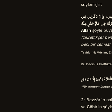
söylemiştir:
َفْسِي، وَإِنْ ذَكَرَنِي فِي
رْتُهُ فِي مَلَأٍ خَيْرٍ مِنْهُ
Allah
şöyle buy
(zikrettikçe) be
beni bir cemaat 
Tevhîd, 15; Müslim, Zik
Bu hadisi zikrettik
ْمَلَأِ لَا يَكُونُ إِلَّا عَنْ جَهْرٍ
“Bir cemaat içinde z
2-
Bezzâr
’ın na
ve
Câbir
’in şöyl