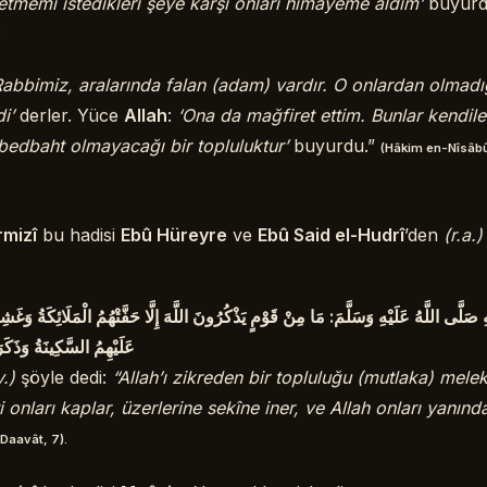
tmemi istedikleri şeye karşı onları himayeme aldım’
buyurd
:
abbimiz, aralarında falan (adam) vardır. O onlardan olmadığ
i’
derler. Yüce
Allah
:
‘Ona da mağfiret ettim. Bunlar kendileri
bedbaht olmayacağı bir topluluktur’
buyurdu.”
(Hâkim en-Nîsâbû
rmizî
bu hadisi
Ebû Hüreyre
ve
Ebû Said el-Hudrî
’den
(r.a.)
َلَّى اللَّهُ عَلَيْهِ وَسَلَّمَ: مَا مِنْ قَوْمٍ يَذْكُرُونَ اللَّهَ إِلَّا حَفَّتْهُمُ الْمَلَائِكَةُ وَغَشِي
عَلَيْهِمُ السَّكِينَةُ وَذَكَر
v.)
şöyle dedi:
“Allah’ı zikreden bir topluluğu (mutlaka) melekl
i onları kaplar, üzerlerine sekîne iner, ve Allah onları yanınd
 Daavât, 7).