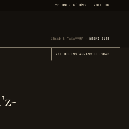
YOLUMUZ NÜBÜVVET YOLUDUR
İRŞAD & TASAVVUF ·
RESMÎ SITE
YOUTUBE
INSTAGRAM
X
TELEGRAM
’z-