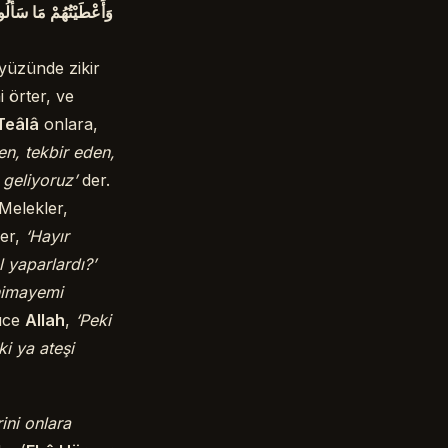
وَأَعْطَيْتُهُمْ مَا سَأَل ،
ryüzünde zikir
i örter, ve
Teâlâ
onlara,
en, tekbir eden,
 geliyoruz’
der.
Melekler,
ler,
‘Hayır
l yaparlardı?’
himayemi
Yüce
Allah
,
‘Peki
ki ya ateşi
ini onlara