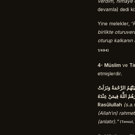
verdim, himaye e
devamla) dedi ki
Yine melekler, ‘
R
birlikte oturuverd
oturup kalkanın 
1/494)
4-
Müslim
ve
Ti
etmişlerdir.
َتْهُمُ الرَّحْمَةُ وَنَزَلَتْ
َهُمُ اللَّهُ فِيمَنْ عِنْدَهُ
Rasûlullah
(s.a.
(Allah’ın) rahmet
(anlatır).”
(Tirmizî,