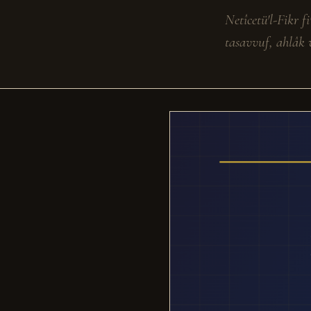
Netîcetü'l-Fikr 
tasavvuf, ahlâk 