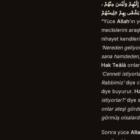
 إِلَيْهِمْ وَلَيْسَ مِنْهُمْ
ا يَشْقَى بِهِمْ جَلِيسُهُمْ
“Yüce
Allah
’ın 
meclislerini araşt
nihayet kendiler
‘Nereden geliyo
sana hamdeden, t
Hak Teâlâ
onlard
‘Cenneti istiyorl
Rabbimiz’
diye c
diye buyurur.
Ha
istiyorlar?’
diye s
onlar ateşi gördü
görmüş olsalardı
Sonra yüce
All