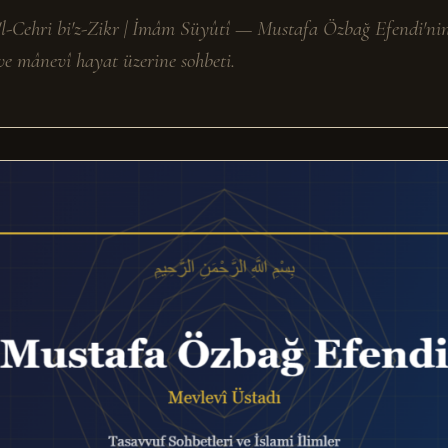
fi'l-Cehri bi'z-Zikr | İmâm Süyûtî — Mustafa Özbağ Efendi'ni
ve mânevî hayat üzerine sohbeti.