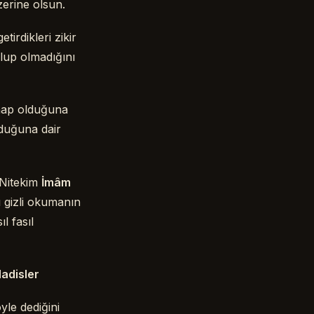
zerine olsun.
irdikleri zikir
olup olmadığını
ehap olduğuna
lduğuna dair
 Nitekim
İmâm
ı gizli okumanın
l fasıl
adisler
yle dediğini