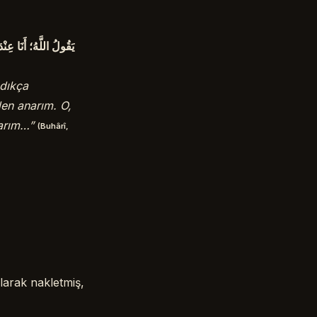
يَقُولُ اللَّهُ؛ أَنَا عِ
ndıkça
den anarım. O,
narım…”
(Buhârî,
larak nakletmiş,