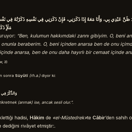
نْدَ ظَنِّ عَبْدِي بِي، وَأَنَا مَعَهُ إِذَا ذَكَرَنِي، فَإِنْ ذَكَرَنِي فِي نَفْسِهِ ذَكَرْتُهُ فِي ن
مَلَأٍ ذَكَ
uruyor:
“Ben, kulumun hakkımdaki zannı gibiyim. O, beni a
n onunla beraberim. O, beni içinden anarsa ben de onu içim
içinde anarsa, ben de onu daha hayırlı bir cemaat içinde a
r, 2)
ten sonra
Süyûtî
(rh.a.)
diyor ki:
وَالذِّكْرُ فِي ال
ikretmek (anmak) ise, ancak sesli olur.”.
klettiği hadisi,
Hâkim
de
«el-Müstedrek»
te
Câbir
’den sahih o
e dediğini rivâyet etmiştir:.