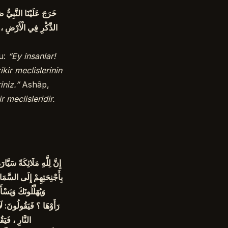
خَرَجَ عَلَيْنَا النَّبِيُّ 
الذِّكْرِ فِي الْأَرْضِ ، 
du:
“Ey insanlar!
kir meclislerinin
iniz.”
Ashâp,
ir meclisleridir.
إِنَّ لِلَّهِ مَلَائِكَةً سَي
بِأَجْنِحَتِهِمْ إِلَى السَّمَ
وَيُهَلِّلُونَكَ وَيَس
رَأَوْهَا ؟ فَيَقُولُونَ: لَ
النَّارِ ، فَيَ