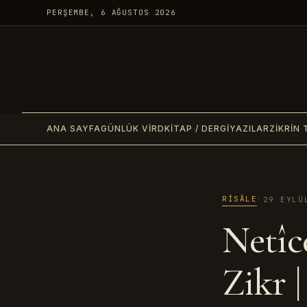
PERŞEMBE, 6 AĞUSTOS 2026
ANA SAYFA
GÜNLÜK VIRD
KITAP / DERGI
YAZILAR
ZIKRIN 
RISÂLE
·
29 EYLÜ
Netîce
Zikr 