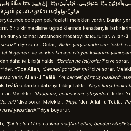
ُونِي وَأَجَرْتُهُمْ مِمَّا اسْتَجَارُونِي ، فَيَقُولُونَ: رَبَّنَا ، إِنَّ فِيهِمْ عَبْدًا خَطَّاءً جَلَسَ
فَيَقُولُ: وَهُوَ أَيْضًا قَدْ غَفَرْتُ لَهُ ، هُمُ الْقَوْمُ لَ
yeryüzünde dolaşan pek faziletli melekleri vardır. Bunlar ye
ırır. Bir zikir meclisine uğradıklarında kanatlarıyla birbirlerin
i ile dünya seması arasındaki mesafeyi doldururlar.
Allah-ü 
rsunuz?’
diye sorar. Onlar,
‘Bizler yeryüzünde seni tesbih ed
ehlil getiren, ve senden himaye isteyen kullarının yanından
an daha iyi bildiği halde:
‘Benden ne istiyorlar?’
diye sorar. 
ar’
der.
Yüce Allah
,
‘Cenneti gördüler mi?’
diye sorar. Melek
evap verir.
Allah-ü Teâlâ
,
‘Ya cenneti görmüş olsalardı nası
k Teâlâ
onlardan daha iyi bildiği halde,
‘Neye karşı benim 
orar. Melekler,
‘Rabbimiz, cehennemin ateşinden’
derler. 
ler mi?’
diye sorar. Melekler,
‘Hayır’
der.
Allah-ü Teâlâ
,
‘Pe
 nasıl yaparlardı?’
diye buyurur.
ah
,
‘Şahit olun ki ben onlara mağfiret ettim, benden istedikler