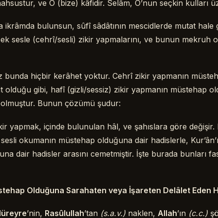
mahsustur, ve O (bize) kâfidir. Selâm, O’nun seçkin kulları ü
 ikrâmda bulunsun, sûfî sâdâtının mescidlerde mutat hale get
sek sesle (cehrî/sesli) zikir yapmalarını, ve bunun mekruh 
 bunda hiçbir kerâhet yoktur. Cehrî zikir yapmanın müst
rit olduğu gibi, hafî (gizli/sessiz) zikir yapmanın müstehap o
it olmuştur. Bunun çözümü şudur:
ikir yapmak, içinde bulunulan hâl, ve şahıslara göre değişir.
ı sesli okumanın müstehap olduğuna dair hadislerle, Kur’ân’
a dair hadisler arasını cemetmiştir. İşte burada bunları fası
stehap Olduğuna Sarahaten veya İşareten Delâlet Eden H
Hüreyre
’nin,
Rasûlullah
’tan
(s.a.v.)
naklen,
Allah
’ın
(c.c.)
şö