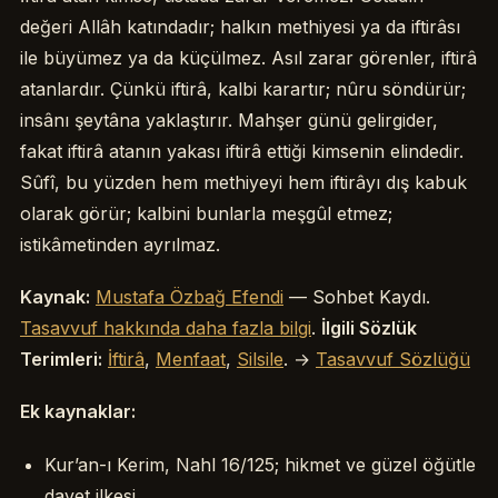
değeri Allâh katındadır; halkın methiyesi ya da iftirâsı
ile büyümez ya da küçülmez. Asıl zarar görenler, iftirâ
atanlardır. Çünkü iftirâ, kalbi karartır; nûru söndürür;
insânı şeytâna yaklaştırır. Mahşer günü gelirgider,
fakat iftirâ atanın yakası iftirâ ettiği kimsenin elindedir.
Sûfî, bu yüzden hem methiyeyi hem iftirâyı dış kabuk
olarak görür; kalbini bunlarla meşgûl etmez;
istikâmetinden ayrılmaz.
Kaynak:
Mustafa Özbağ Efendi
— Sohbet Kaydı.
Tasavvuf hakkında daha fazla bilgi
.
İlgili Sözlük
Terimleri:
İftirâ
,
Menfaat
,
Silsile
. →
Tasavvuf Sözlüğü
Ek kaynaklar:
Kur’an-ı Kerim, Nahl 16/125; hikmet ve güzel öğütle
davet ilkesi.