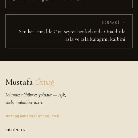
SONRAKI →
Sen her cemalde Onu seyret her kelamda Onu dinle
asla ve asla kulağını, kalbini
Mustafa
Özbağ
Yolumuz nübüvvet yoludur — Aşk,
edeb, muhabbet üzere.
mozbag@mustafaozbag.com
BÖLÜMLER