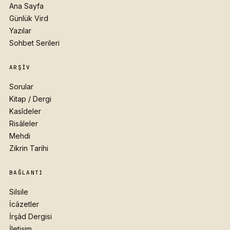
Ana Sayfa
Günlük Vird
Yazılar
Sohbet Serileri
ARŞIV
Sorular
Kitap / Dergi
Kasîdeler
Risâleler
Mehdi
Zikrin Tarihi
BAĞLANTI
Silsile
İcâzetler
İrşâd Dergisi
İletişim