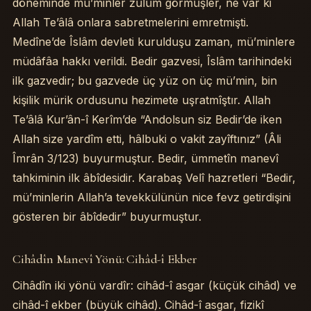
döneminde mü’minler zulüm görmüşler, ne var ki
Allah Te’âlâ onlara sabretmelerini emretmişti.
Medîne’de Îslâm devleti kurulduşu zaman, mü’minlere
müdâfâa hakkı verildi. Bedir gazvesi, Îslâm tarihindeki
ilk gazvedir; bu gazvede üç yüz on üç mü’min, bin
kişilik mürik ordusunu hezimete uşratmîştır. Allah
Te’âlâ Kur’ân-î Kerîm’de “Andolsun siz Bedir’de iken
Allah size yardîm etti, hâlbuki o vakit zayîftınız” (Âli
Îmrân 3/123) buyurmuştur. Bedir, ümmetîn manevî
tahkiminin ilk âbîdesidir. Karabaş Velî hazretleri “Bedir,
mü’minlerin Allah’a tevekkülünün nice fevz getirdişini
gösteren bir âbîdedir” buyurmuştur.
Cihâdîn Manevî Yönü: Cihâd-î Ekber
Cihâdîn iki yönü vardîr: cihâd-î asgar (küçük cihâd) ve
cihâd-î ekber (büyük cihâd). Cihâd-î asgar, fizikî