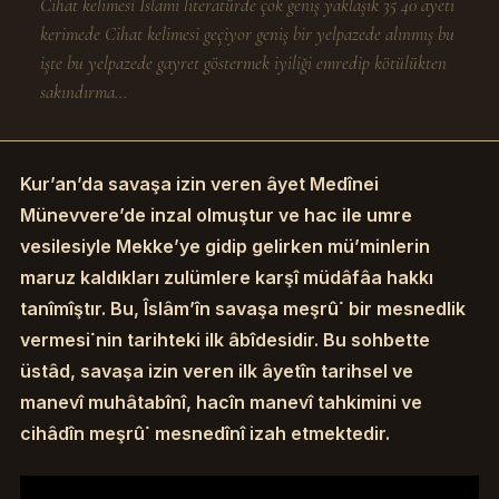
Cihat kelimesi İslami literatürde çok geniş yaklaşık 35 40 ayeti
kerimede Cihat kelimesi geçiyor geniş bir yelpazede alınmış bu
işte bu yelpazede gayret göstermek iyiliği emredip kötülükten
sakındırma...
Kur’an’da savaşa izin veren âyet Medînei
Münevvere’de inzal olmuştur ve hac ile umre
vesilesiyle Mekke’ye gidip gelirken mü’minlerin
maruz kaldıkları zulümlere karşî müdâfâa hakkı
tanîmîştır. Bu, Îslâm’în savaşa meşrû˙ bir mesnedlik
vermesi˙nin tarihteki ilk âbîdesidir. Bu sohbette
üstâd, savaşa izin veren ilk âyetîn tarihsel ve
manevî muhâtabînî, hacîn manevî tahkimini ve
cihâdîn meşrû˙ mesnedînî izah etmektedir.