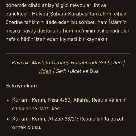
dönemde cihâd anlayîşî gibi mevzuları ihtiva
etmektedir. Halvetî-Şabânî-Karabaşî tarikatînîn cihâd
üzerine tahkimini ifade eden bu sohbet, hem Îslâm’în
meşrû˙ savaş düstûrunu hem mü’minin asıl cihâdî olan
nefs cihâdînî izah eden kıymetli bir kaynaktır.
Kaynak: Mustafa Özbağş Hocaefendi Sohbetleri |
Video
| Seri: Hâcet ve Dua
Ek kaynaklar:
Kur’an-ı Kerim, Nisa 4/59; Allah’a, Resule ve emir
sahiplerine itaat ilkesi.
Kur’an-ı Kerim, Ahzab 33/21; Resulullah’ta güzel
örnek oluşu.