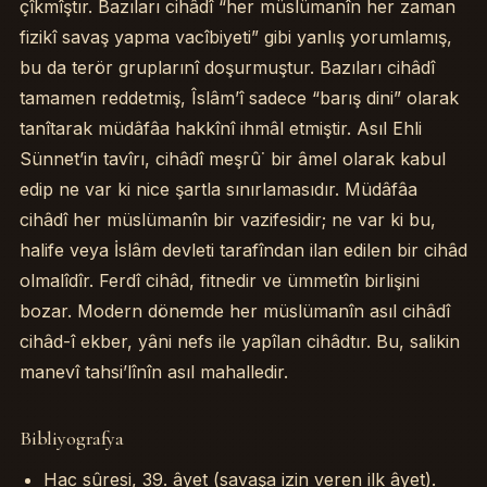
çîkmîştır. Bazıları cihâdî “her müslümanîn her zaman
fizikî savaş yapma vacîbiyeti” gibi yanlış yorumlamış,
bu da terör gruplarınî doşurmuştur. Bazıları cihâdî
tamamen reddetmiş, Îslâm’î sadece “barış dini” olarak
tanîtarak müdâfâa hakkînî ihmâl etmiştir. Asıl Ehli
Sünnet’in tavîrı, cihâdî meşrû˙ bir âmel olarak kabul
edip ne var ki nice şartla sınırlamasıdır. Müdâfâa
cihâdî her müslümanîn bir vazifesidir; ne var ki bu,
halife veya İslâm devleti tarafîndan ilan edilen bir cihâd
olmalîdîr. Ferdî cihâd, fitnedir ve ümmetîn birlişini
bozar. Modern dönemde her müslümanîn asıl cihâdî
cihâd-î ekber, yâni nefs ile yapîlan cihâdtır. Bu, salikin
manevî tahsi’lînîn asıl mahalledir.
Bibliyografya
Hac sûresi, 39. âyet (savaşa izin veren ilk âyet).