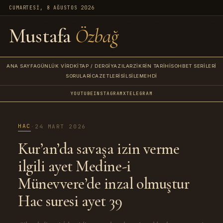
CUMARTESI, 8 AĞUSTOS 2026
Mustafa
Özbağ
ANA SAYFA
GÜNLÜK VIRD
KITAP / DERGI
YAZILAR
ZIKRIN TARIHI
SOHBET SERILERI
SORULAR
İCAZETLERI
SILSILE
MEHDI
YOUTUBE
INSTAGRAM
X
TELEGRAM
HAC
·
24 MART 2026
Kur’an’da savaşa izin verme
ilgili ayet Medine-i
Münevvere’de inzal olmuştur
Hac suresi ayet 39