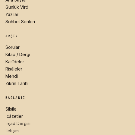
Günlük Vird
Yazılar
Sohbet Serileri
ARŞIV
Sorular
Kitap / Dergi
Kasîdeler
Risâleler
Mehdi
Zikrin Tarihi
BAĞLANTI
Silsile
İcâzetler
İrşâd Dergisi
İletişim