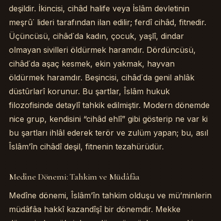
deşildir. İkincisi, cihâd halife veya İslâm devletinin
meşrû˙ lideri tarafından ilan edilir; ferdî cihâd, fitnedir.
Üçüncüsü, cihâd˙da kadın, çocuk, yaşlî, dindar
olmayan sivilleri öldürmek haramdır. Dördüncüsü,
cihâd˙da aşaç kesmek, ekin yakmak, hayvan
öldürmek haramdır. Beşincisi, cihâd˙da genil ahlâk
düstûrlarî korunur. Bu şartlar, Îslâm hukuk
filozofisinde detaylî tahkik edilmiştir. Modern dönemde
nice grup, kendisini “cihâd ehlî” gibi gösterip ne var ki
bu şartları ihlâl ederek terör ve zulüm yapan; bu, asıl
Îslâm’în cihâdî deşil, fitnenin tezahürüdür.
Medîne Dönemi: Tahkim ve Müdâfâa
Medîne dönemi, Îslâm’în tahkim olduşu ve mü’minlerin
müdâfâa hakkî kazandîşî bir dönemdir. Mekke