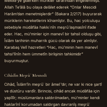
Mekke’ye giderken mürikler tarafından engellenmişti.
Allah Te’âlâ bu olaya delâlet ederek “Onlar Mescidi
Harâm’dan menetmişlerdir” (Bakara 2/217) buyurarak
müriklerin hareketlerini kînamîştır. Bu, hac yolculuşu
sebebiyle müdâfâa hakkı˙nîn meşrû˙laşmasînî ifade
eder. Hac, mü’minler için manevî bir tahsil olduşu gibi,
Îslâm tarihinin muharrik gücü olarak da yer almîştır.
Karabaş Velî hazretleri “Hac, mü’minin hem manevî
tahsi’lînîn hem ümmetîn birlişinin tahkimidir”
buyurmuştur.
Cihâdîn Meşrû˙ Mesnedi
Cihâd, Îslâm’în meşrû˙ bir âmel˙’dir; ne var ki nice şartî
ve düstûru vardîr. Birincisi, cihâd ancak müdâfâa için
yapîlîr; müslümanlara saldırılmadan, mü’minler kendi
haklarînî korumadan saldırgan davranîş meşrû˙