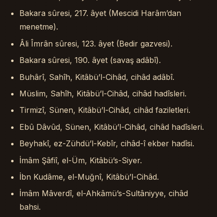
Bakara sûresi, 217. âyet (Mescidi Harâm’dan
menetme).
Âli Îmrân sûresi, 123. âyet (Bedir gazvesi).
Bakara sûresi, 190. âyet (savaş adâbî).
Buhârî, Sahîh, Kitâbü’l-Cihâd, cihâd adâbî.
Müslim, Sahîh, Kitâbü’l-Cihâd, cihâd hadîsleri.
Tirmizî, Sünen, Kitâbü’l-Cihâd, cihâd faziletleri.
Ebû Dâvûd, Sünen, Kitâbü’l-Cihâd, cihâd hadîsleri.
Beyhakî, ez-Zühdü’l-Kebîr, cihâd-î ekber hadîsi.
İmâm Şâfiî, el-Üm, Kitâbü’s-Siyer.
İbn Kudâme, el-Muğnî, Kitâbü’l-Cihâd.
İmâm Mâverdî, el-Ahkâmü’s-Sultâniyye, cihâd
bahsi.