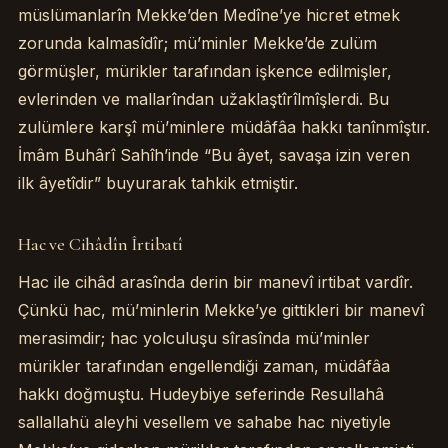
İlgili Sohbetler
müslümanlarîn Mekke’den Medîne’ye hicret etmek
zorunda kalmasîdîr; mü’minler Mekke’de zulüm
görmüşler, mürikler tarafından işkence edilmişler,
evlerinden ve mallarîndan užaklaştîrîlmîşlerdi. Bu
zulümlere karşî mü’minlere müdâfâa hakkı tanînmîştır.
İmâm Buhârî Sahîh’inde “Bu âyet, savaşa izin veren
ilk âyetîdir” buyurarak tahkik etmiştir.
Hac ve Cihâdîn Îrtibatî
Hac ile cihâd arasînda derin bir manevî irtibat vardîr.
Çünkü hac, mü’minlerin Mekke’ye gittikleri bir manevî
merasimdir; hac yolculuşu sîrasînda mü’minler
mürikler tarafından engellendiği zaman, müdâfâa
hakkı doğmuştu. Hudeybiye seferinde Resullahâ
sallallahü aleyhi vesellem ve sahabe hac niyetiyle