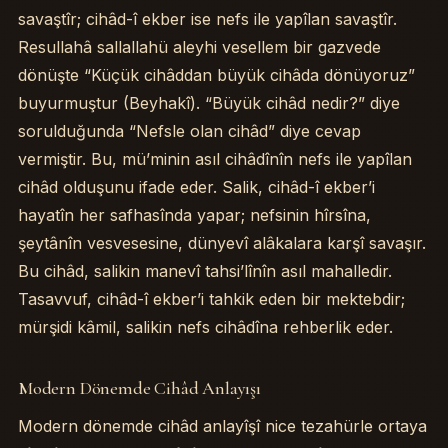
savaştîr; cihâd-î ekber ise nefs ile yapîlan savaştîr.
Resullahâ sallallahü aleyhi vesellem bir gazvede
dönüşte “Küçük cihâddan büyük cihâda dönüyoruz”
buyurmuştur (Beyhakî). “Büyük cihâd nedir?” diye
sorulduğunda “Nefsle olan cihâd” diye cevap
vermiştir. Bu, mü’minin asıl cihâdînîn nefs ile yapîlan
cihâd olduşunu ifade eder. Salik, cihâd-î ekber’i
hayatîn her safhasînda yapar; nefsinin hîrsîna,
şeytânîn vesvesesine, dünyevî alâkalara karşî savaşır.
Bu cihâd, salikin manevî tahsi’lînîn asıl mahalledir.
Tasavvuf, cihâd-î ekber’i tahkik eden bir mektebdir;
mürşidi kâmil, salikin nefs cihâdîna rehberlik eder.
Modern Dönemde Cihâd Anlayışı
Modern dönemde cihâd anlayîşî nice tezahürle ortaya