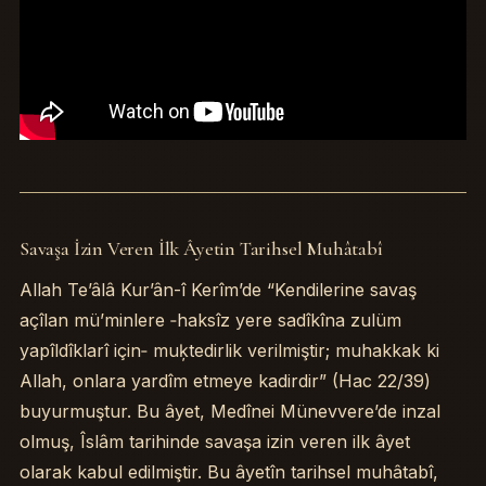
Savaşa İzin Veren İlk Âyetin Tarihsel Muhâtabî
Table of Contents
Savaşa İzin Veren İlk Âyetin Tarihsel Muhâtabî
Allah Te’âlâ Kur’ân-î Kerîm’de “Kendilerine savaş
Hac ve Cihâdîn Îrtibatî
açîlan mü’minlere ‐haksîz yere sadîkîna zulüm
Cihâdîn Meşrû˙ Mesnedi
yapîldîklarî için‐ muķtedirlik verilmiştir; muhakkak ki
Medîne Dönemi: Tahkim ve Müdâfâa
Allah, onlara yardîm etmeye kadirdir” (Hac 22/39)
Cihâdîn Manevî Yönü: Cihâd-î Ekber
buyurmuştur. Bu âyet, Medînei Münevvere’de inzal
Modern Dönemde Cihâd Anlayışı
olmuş, Îslâm tarihinde savaşa izin veren ilk âyet
Bibliyografya
Sohbetin Tasnîfi
olarak kabul edilmiştir. Bu âyetîn tarihsel muhâtabî,