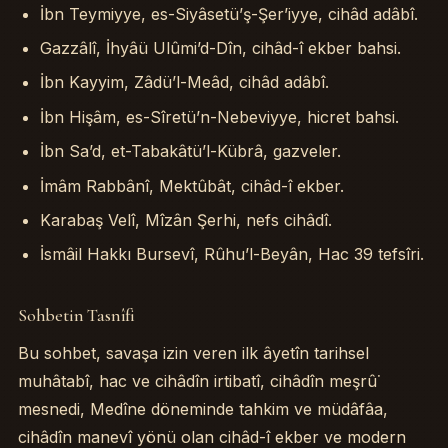
İbn Teymiyye, es-Siyâsetü’ş-Şer’iyye, cihâd adâbî.
Gazzâlî, İhyâü Ulûmi’d-Dîn, cihâd-î ekber bahsi.
İbn Kayyim, Zâdü’l-Meâd, cihâd adâbî.
İbn Hişâm, es-Sîretü’n-Nebeviyye, hicret bahsi.
İbn Sa’d, et-Tabakâtü’l-Kübrâ, gazveler.
İmâm Rabbânî, Mektûbât, cihâd-î ekber.
Karabaş Velî, Mîzân Şerhi, nefs cihâdî.
İsmâil Hakkı Bursevî, Rûhu’l-Beyân, Hac 39 tefsîri.
Sohbetin Tasnîfi
Bu sohbet, savaşa izin veren ilk âyetîn tarihsel
muhâtabî, hac ve cihâdîn irtibatî, cihâdîn meşrû˙
mesnedi, Medîne döneminde tahkim ve müdâfâa,
cihâdîn manevî yönü olan cihâd-î ekber ve modern