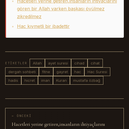
Hacetleri yerine getiren,insanların ihtiyaçlarını
gören bir Allah varken başkası övülmez
zikredilmez
Hac kıymetli bir ibadettir
Allah
ayet suresi
cihad
cihat
ETIKETLER
dergah sohbeti
fitne
gayret
hac
Hac Suresi
hadis
hicret
iman
Kuran
mustafa özbağ
← ÖNCEKI
Hacetleri yerine getiren,insanların ihtiyaçlarını