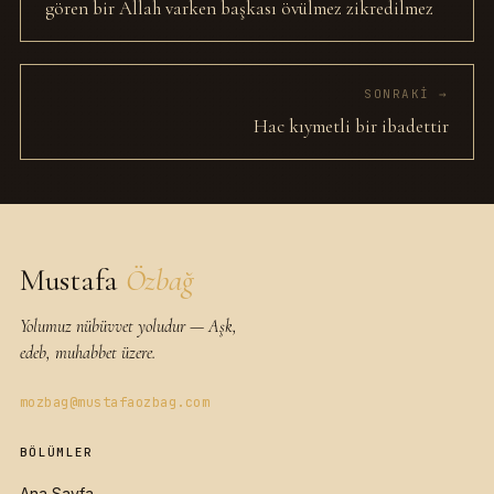
gören bir Allah varken başkası övülmez zikredilmez
SONRAKI →
Hac kıymetli bir ibadettir
Mustafa
Özbağ
Yolumuz nübüvvet yoludur — Aşk,
edeb, muhabbet üzere.
mozbag@mustafaozbag.com
BÖLÜMLER
Ana Sayfa