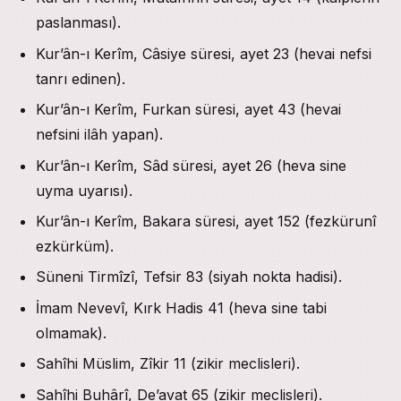
paslanması).
Kur’ân-ı Kerîm, Câsiye süresi, ayet 23 (hevai nefsi
tanrı edinen).
Kur’ân-ı Kerîm, Furkan süresi, ayet 43 (hevai
nefsini ilâh yapan).
Kur’ân-ı Kerîm, Sâd süresi, ayet 26 (heva sine
uyma uyarısı).
Kur’ân-ı Kerîm, Bakara süresi, ayet 152 (fezkürunî
ezkürküm).
Süneni Tirmîzî, Tefsir 83 (siyah nokta hadisi).
İmam Nevevî, Kırk Hadis 41 (heva sine tabi
olmamak).
Sahîhi Müslim, Zîkir 11 (zikir meclisleri).
Sahîhi Buhârî, De’avat 65 (zikir meclisleri).