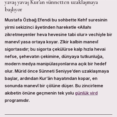
yavaş yavaş Kur’an sünnetten uzaklaşmaya
Allah’ı zikretmeyen heva hevesine uyuyor, yavaş yavaş Ku
başlıyor
Kehf 28: zikirsizlik ile heva tabi&iyetinin manevî bağı
Hevai nefs: şüb’esinin manevî keşfi
Mustafa Özbağ Efendi bu sohbette Kehf suresinin
Sünnetten uzaklaşma: zikrin terkinin ilğk zinciri
Kur’andan uzaklaşma: kalp mühürlemesinin ilğk zinciri
yirmi sekizinci âyetinden hareketle «Allahı
Modern hayat kuşatması: zikrin sigorta oluşu
zikretmeyenler heva hevesine tabi olur» vechiyle bir
Gündelik vird programı ile manevî nizam
manevî yasa ortaya koyar. Zîkir kalbin manevî
Bibliyografya
Sohbetin Tasnîfi
sigortasıdır; bu sigorta çekülürse kalp hızla hevai
İlgili Sohbetler
nefse, şehevatın çekimine, dünyaya tutkunluğa,
modern medya manipülasyonlarına açık bir hedef
olur. Mürid önce Sünneti Seniyye’den uzaklaşmaya
başlar, ardından Kur’ân hayatından kopar, en
sonunda manevî bir çölüne düşer. Bu zincirleme
akıbetin önüne geçmenin tek yolu
günlük vird
programıdır.