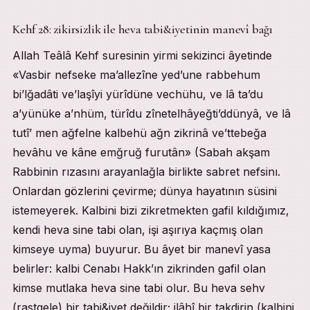
Kehf 28: zikirsizlik ile heva tabi&iyetinin manevî bağı
Allah Teâlâ Kehf suresinin yirmi sekizinci âyetinde
«Vasbir nefseke ma’allezîne yed’une rabbehum
bi’lğadâti ve’laşîyi yürîdüne vechühu, ve lâ ta’du
a’yünüke a’nhüm, türîdu zînetelhâyeğti’ddünyâ, ve lâ
tutî’ men ağfelne kalbehü ağn zikrinâ ve’ttebeğa
hevâhu ve kâne emğruğ furutân» (Sabah akşam
Rabbinin rızasını arayanlağla birlikte sabret nefsinı.
Onlardan gözlerini çevirme; dünya hayatının süsini
istemeyerek. Kalbini bizi zikretmekten gafil kıldığımız,
kendi heva sine tabi olan, işi aşırıya kaçmış olan
kimseye uyma) buyurur. Bu âyet bir manevî yasa
belirler: kalbi Cenabı Hakk’ın zikrinden gafil olan
kimse mutlaka heva sine tabi olur. Bu heva sehv
(rastgele) bir tabi&iyet değildir; ilâhî bir takdirin (kalbini