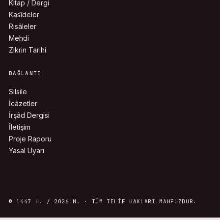
Kitap / Dergi
Kasîdeler
Risâleler
Mehdi
Zikrin Tarihi
BAĞLANTI
Silsile
İcâzetler
İrşâd Dergisi
İletişim
Proje Raporu
Yasal Uyarı
© 1447 H. / 2026 M. · TÜM TELIF HAKLARI MAHFUZDUR.