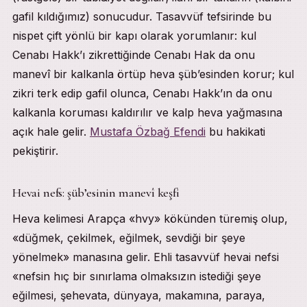
gafil kıldığımız) sonucudur. Tasavvüf tefsirinde bu
nispet çift yönlü bir kapı olarak yorumlanır: kul
Cenabı Hakk’ı zikrettiğinde Cenabı Hak da onu
manevî bir kalkanla örtüp heva şüb’esinden korur; kul
zikri terk edip gafil olunca, Cenabı Hakk’ın da onu
kalkanla koruması kaldırılır ve kalp heva yağmasına
açık hale gelir.
Mustafa Özbağ Efendi
bu hakikati
pekiştirir.
Hevai nefs: şüb’esinin manevî keşfi
Heva kelimesi Arapça «hvy» kökünden türemiş olup,
«düğmek, çekilmek, eğilmek, sevdiği bir şeye
yönelmek» manasına gelir. Ehli tasavvüf hevai nefsi
«nefsin hıç bir sınırlama olmaksızın istediği şeye
eğilmesi, şehevata, dünyaya, makamına, paraya,