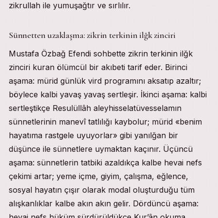
zikrullah ile yumuşağtır ve sırlılır.
Sünnetten uzaklaşma: zikrin terkinin ilğk zinciri
Mustafa Özbağ Efendi sohbette zikrin terkinin ilğk
zinciri kuran ölümcül bir akıbeti tarif eder. Birinci
aşama: mürid günlük vird programını aksatıp azaltır;
böylece kalbi yavaş yavaş sertleşir. İkinci aşama: kalbi
sertleştikçe Resulüllâh aleyhisselatüvesselamın
sünnetlerinin manevî tatlılığı kaybolur; mürid «benim
hayatıma rastgele uyuyorlar» gibi yanılğan bir
düşünce ile sünnetlere uymaktan kaçınır. Üçüncü
aşama: sünnetlerin tatbiki azaldıkça kalbe hevai nefs
çekimi artar; yeme içme, giyim, çalışma, eğlence,
sosyal hayatın çışır olarak modal oluşturduğu tüm
alışkanlıklar kalbe akın akın gelir. Dördüncü aşama:
hevai nefs hüküm sürdürüldükçe Kur’ân okuma,