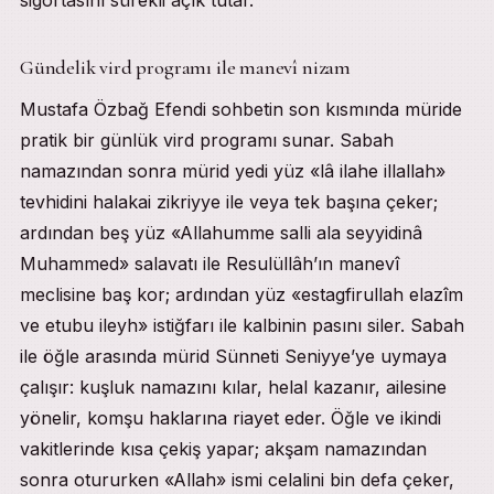
sigortasını sürekli açık tutar.
Gündelik vird programı ile manevî nizam
Mustafa Özbağ Efendi sohbetin son kısmında müride
pratik bir günlük vird programı sunar. Sabah
namazından sonra mürid yedi yüz «lâ ilahe illallah»
tevhidini halakai zikriyye ile veya tek başına çeker;
ardından beş yüz «Allahumme salli ala seyyidinâ
Muhammed» salavatı ile Resulüllâh’ın manevî
meclisine baş kor; ardından yüz «estagfirullah elazîm
ve etubu ileyh» istiğfarı ile kalbinin pasını siler. Sabah
ile öğle arasında mürid Sünneti Seniyye’ye uymaya
çalışır: kuşluk namazını kılar, helal kazanır, ailesine
yönelir, komşu haklarına riayet eder. Öğle ve ikindi
vakitlerinde kısa çekiş yapar; akşam namazından
sonra otururken «Allah» ismi celalini bin defa çeker,