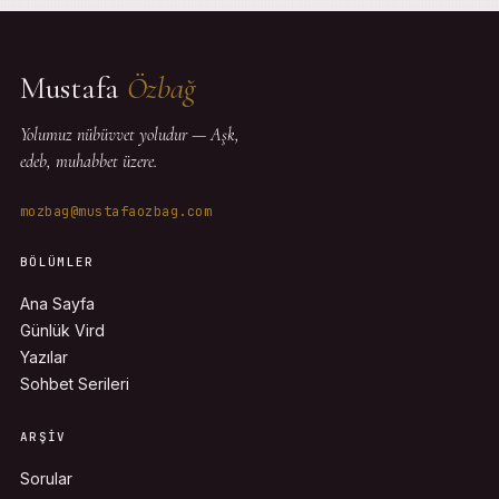
Mustafa
Özbağ
Yolumuz nübüvvet yoludur — Aşk,
edeb, muhabbet üzere.
mozbag@mustafaozbag.com
BÖLÜMLER
Ana Sayfa
Günlük Vird
Yazılar
Sohbet Serileri
ARŞIV
Sorular