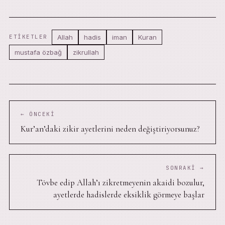
Allah
hadis
iman
Kuran
ETIKETLER
mustafa özbağ
zikrullah
← ÖNCEKI
Kur’an’daki zikir ayetlerini neden değiştiriyorsunuz?
SONRAKI →
Tövbe edip Allah’ı zikretmeyenin akaidi bozulur,
ayetlerde hadislerde eksiklik görmeye başlar