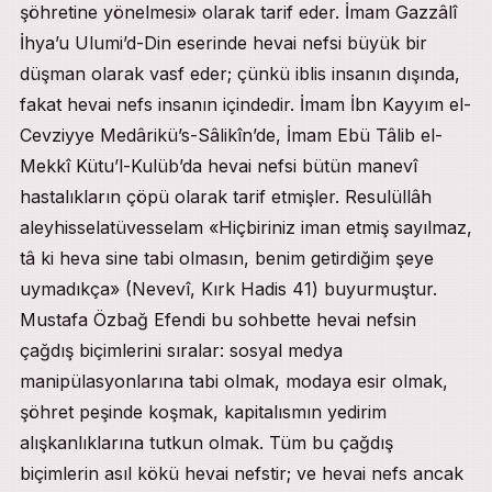
şöhretine yönelmesi» olarak tarif eder. İmam Gazzâlî
İhya’u Ulumi’d-Din eserinde hevai nefsi büyük bir
düşman olarak vasf eder; çünkü iblis insanın dışında,
fakat hevai nefs insanın içindedir. İmam İbn Kayyım el-
Cevziyye Medârikü’s-Sâlikîn’de, İmam Ebü Tâlib el-
Mekkî Kütu’l-Kulüb’da hevai nefsi bütün manevî
hastalıkların çöpü olarak tarif etmişler. Resulüllâh
aleyhisselatüvesselam «Hiçbiriniz iman etmiş sayılmaz,
tâ ki heva sine tabi olmasın, benim getirdiğim şeye
uymadıkça» (Nevevî, Kırk Hadis 41) buyurmuştur.
Mustafa Özbağ Efendi bu sohbette hevai nefsin
çağdış biçimlerini sıralar: sosyal medya
manipülasyonlarına tabi olmak, modaya esir olmak,
şöhret peşinde koşmak, kapitalısmın yedirim
alışkanlıklarına tutkun olmak. Tüm bu çağdış
biçimlerin asıl kökü hevai nefstir; ve hevai nefs ancak