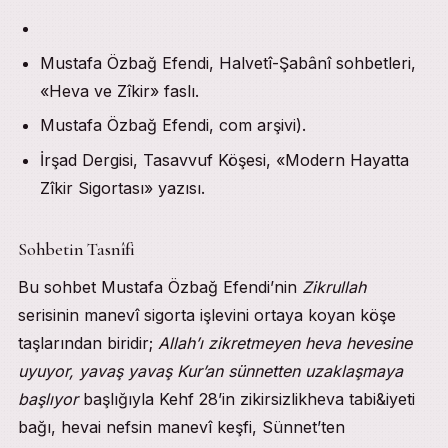
Mustafa Özbağ Efendi, Halvetî-Şabânî sohbetleri,
«Heva ve Zîkir» faslı.
Mustafa Özbağ Efendi, com arşivi).
İrşad Dergisi, Tasavvuf Köşesi, «Modern Hayatta
Zîkir Sigortası» yazısı.
Sohbetin Tasnîfi
Bu sohbet Mustafa Özbağ Efendi’nin
Zikrullah
serisinin manevî sigorta işlevini ortaya koyan köşe
taşlarından biridir;
Allah’ı zikretmeyen heva hevesine
uyuyor, yavaş yavaş Kur’an sünnetten uzaklaşmaya
başlıyor
başlığıyla Kehf 28’in zikirsizlikheva tabi&iyeti
bağı, hevai nefsin manevî keşfi, Sünnet’ten