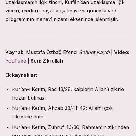
uzaklaşmanın ilğk zinciri, Kur’ân’dan uzaklaşma ilğk
zinciri, modern hayat kuşatması ve gündelik vird
programının manevî nizamı ekseninde işlenmiştir.
Kaynak:
Mustafa Özbağ Efendi
Sohbet Kaydı
|
Video:
YouTube
|
Seri:
Zikrullah
Ek kaynaklar:
Kur’an-ı Kerim, Rad 13/28; kalplerin Allah’ı zikirle
huzur bulması.
Kur’an-ı Kerim, Ahzab 33/41-42; Allah’ı çok
zikretme emri.
Kur’an-ı Kerim, Zuhruf 43/36; Rahman’ın zikrinden
yüz çevirene şeytanın arkadaş kılınması.