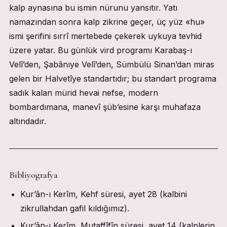
kalp aynasına bu ismin nürunu yansıtır. Yatı
namazından sonra kalp zikrine geçer, üç yüz «hu»
ismi şerifini sırrî mertebede çekerek uykuya tevhid
üzere yatar. Bu günlük vird programı Karabaş-ı
Velî’den, Şabânıye Velî’den, Sümbülü Sinan’dan miras
gelen bir Halvetîye standartıdır; bu standart programa
sadık kalan mürid hevai nefse, modern
bombardımana, manevî şüb’esine karşı muhafaza
altındadır.
Bibliyografya
Kur’ân-ı Kerîm, Kehf süresi, ayet 28 (kalbini
zikrullahdan gafil kıldığımız).
Kur’ân-ı Kerîm, Mutaffîfîn süresi, ayet 14 (kalplerin