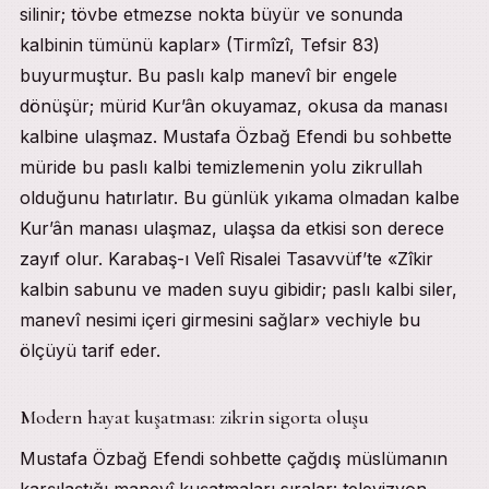
silinir; tövbe etmezse nokta büyür ve sonunda
kalbinin tümünü kaplar» (Tirmîzî, Tefsir 83)
buyurmuştur. Bu paslı kalp manevî bir engele
dönüşür; mürid Kur’ân okuyamaz, okusa da manası
kalbine ulaşmaz. Mustafa Özbağ Efendi bu sohbette
müride bu paslı kalbi temizlemenin yolu zikrullah
olduğunu hatırlatır. Bu günlük yıkama olmadan kalbe
Kur’ân manası ulaşmaz, ulaşsa da etkisi son derece
zayıf olur. Karabaş-ı Velî Risalei Tasavvüf’te «Zîkir
kalbin sabunu ve maden suyu gibidir; paslı kalbi siler,
manevî nesimi içeri girmesini sağlar» vechiyle bu
ölçüyü tarif eder.
Modern hayat kuşatması: zikrin sigorta oluşu
Mustafa Özbağ Efendi sohbette çağdış müslümanın