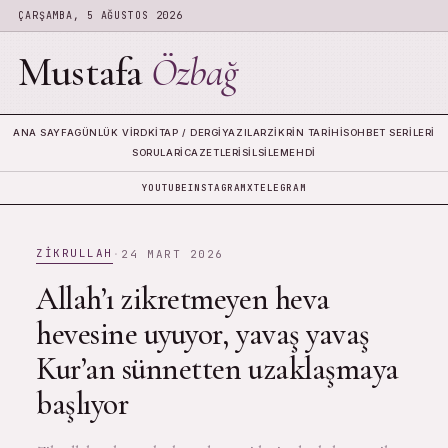
ÇARŞAMBA, 5 AĞUSTOS 2026
Mustafa
Özbağ
ANA SAYFA
GÜNLÜK VIRD
KITAP / DERGI
YAZILAR
ZIKRIN TARIHI
SOHBET SERILERI
SORULAR
İCAZETLERI
SILSILE
MEHDI
YOUTUBE
INSTAGRAM
X
TELEGRAM
ZIKRULLAH
·
24 MART 2026
Allah’ı zikretmeyen heva
hevesine uyuyor, yavaş yavaş
Kur’an sünnetten uzaklaşmaya
başlıyor