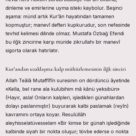
dinleme ve emirlerine uyma istekı kaybolur. Beşinci
aşama: mürid artık Kur’ân hayatından tamamen
kopmuştur; manevî defteri kupkurudur, son nefesinde
tevhid kelimesi dilinde olmaz. Mustafa Özbağ Efendi
bu ilğk zincirine karşı müride zikrullahı bir manevî
sigorta olarak hatırlatır.
Kur’andan uzaklaşma: kalp mühürlemesinin ilğk zinciri
Allah Teâlâ Mutaffîfîn suresinin on dördüncü âyetinde
«Kella, bel rane ala kulübihim mâ kânü yeksibün»
(Hayır, asla! Onların kalpleri, işledikleri günahlardan
dolayı paslanmıştır) buyurarak kalbi paslamak (reyîn)
kavramını ortaya koyar. Resulüllâh
aleyhisselatüvesselam «Bir kimse bir günah işlediğinde
kalbinde siyah bir nokta oluşur; tövbe ederse o nokta