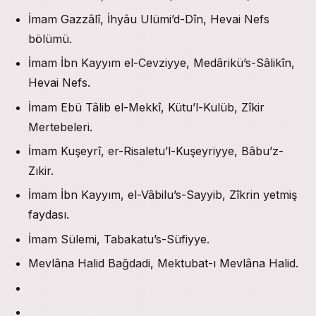
İmam Gazzâlî, İhyâu Ulümi’d-Dîn, Hevai Nefs
bölümü.
İmam İbn Kayyım el-Cevziyye, Medârikü’s-Sâlikîn,
Hevai Nefs.
İmam Ebü Tâlib el-Mekkî, Kütu’l-Kulüb, Zîkir
Mertebeleri.
İmam Kuşeyrî, er-Risaletu’l-Kuşeyriyye, Bâbu’z-
Zıkir.
İmam İbn Kayyım, el-Vâbilu’s-Sayyib, Zîkrin yetmiş
faydası.
İmam Sülemi, Tabakatu’s-Süfiyye.
Mevlâna Halid Bağdadi, Mektubat-ı Mevlâna Halid.