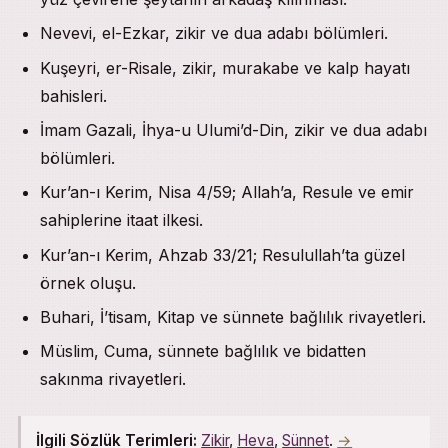
Nevevi, el-Ezkar, zikir ve dua adabı bölümleri.
Kuşeyri, er-Risale, zikir, murakabe ve kalp hayatı
bahisleri.
İmam Gazali, İhya-u Ulumi’d-Din, zikir ve dua adabı
bölümleri.
Kur’an-ı Kerim, Nisa 4/59; Allah’a, Resule ve emir
sahiplerine itaat ilkesi.
Kur’an-ı Kerim, Ahzab 33/21; Resulullah’ta güzel
örnek oluşu.
Buhari, İ’tisam, Kitap ve sünnete bağlılık rivayetleri.
Müslim, Cuma, sünnete bağlılık ve bidatten
sakınma rivayetleri.
İlgili Sözlük Terimleri:
Zikir
,
Heva
,
Sünnet
.
→