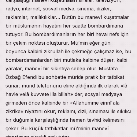
karşılaştığı manevî kuşatmaları sıralar: televizyon,
radyo, internet, sosyal medya, sinema, diziler,
reklamlar, mallıkılıklar… Bütün bu manevî kuşatmalar
bir müslümanın hayatını her saatte bombardımana
tutuyor. Bu bombardımanların her biri hevai nefs için
bir çekim noktası oluşturur. Mü’min eğer gün
boyunca kalbini zikrullah ile çekmeğe çalışmaz ise, bu
bombardımanlardan biri mutlaka kalbine düşer, kalbi
yaralar, manevî bir sıkıntıya sebep olur. Mustafa
Özbağ Efendi bu sohbette müride pratik bir tatbikat
sunar: mürid telefonunu eline aldığında ilk olarak «lâ
havle velâ kuvvete illa billah» der; sosyal medyaya
girmeden önce kalbinde bir «Allahumme einnî ala
zikrike» niyazını okur; reklamı, dizii, sineması ile sıkılıcı
bir düğümle karşılaştığında hemen tevhid kelimesini
çeker. Bu küçük tatbikatlar mü’minin manevî