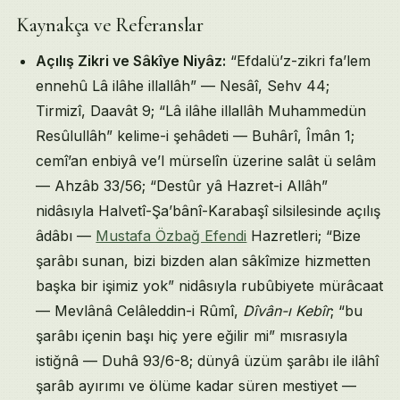
Kaynakça ve Referanslar
Açılış Zikri ve Sâkîye Niyâz:
“Efdalü’z-zikri fa’lem
ennehû Lâ ilâhe illallâh” — Nesâî, Sehv 44;
Tirmizî, Daavât 9; “Lâ ilâhe illallâh Muhammedün
Resûlullâh” kelime-i şehâdeti — Buhârî, Îmân 1;
cemî’an enbiyâ ve’l mürselîn üzerine salât ü selâm
— Ahzâb 33/56; “Destûr yâ Hazret-i Allâh”
nidâsıyla Halvetî-Şa’bânî-Karabaşî silsilesinde açılış
âdâbı —
Mustafa Özbağ Efendi
Hazretleri; “Bize
şarâbı sunan, bizi bizden alan sâkîmize hizmetten
başka bir işimiz yok” nidâsıyla rubûbiyete mürâcaat
— Mevlânâ Celâleddin-i Rûmî,
Dîvân-ı Kebîr
; “bu
şarâbı içenin başı hiç yere eğilir mi” mısrasıyla
istiğnâ — Duhâ 93/6-8; dünyâ üzüm şarâbı ile ilâhî
şarâb ayırımı ve ölüme kadar süren mestiyet —