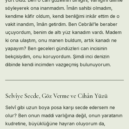
yurt oldu. Ben o can güzelinin birliğini, varlığını dilimle
söyleyerek ona inanmadım. Îmân sahibi olmadım,
kendime kâfir oldum, kendi benliğimi inkâr ettim de o
vakit inandım, îmân getirdim. Ben Cebrâil’le beraber
uçuyordum, benim de altı yüz kanadım vardı. Madem
ki ona ulaştım, onu manen buldum, artık kanadı ne
yapayım? Ben geceleri gündüzleri can incisinin
bekçisiydim, onu koruyordum. Şimdi inci denizin
dibinde kendi incimden vazgeçmiş bulunuyorum.
Selvîye Secde, Göz Verme ve Cihân Yüzü
Selvî gibi uzun boya posa karşı secde edersem ne
olur? Ben onun maddi varlığına değil, onun yaratanın
kudretine, büyüklüğüne hayran oluyorum da,