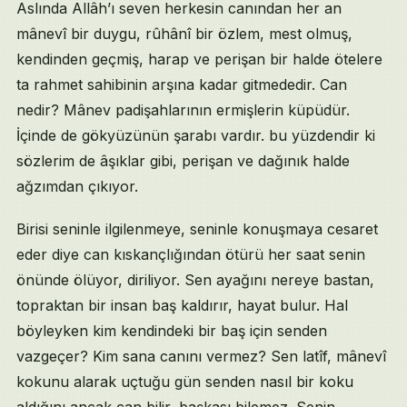
Aslında Allâh’ı seven herkesin canından her an
mânevî bir duygu, rûhânî bir özlem, mest olmuş,
kendinden geçmiş, harap ve perişan bir halde ötelere
ta rahmet sahibinin arşına kadar gitmededir. Can
nedir? Mânev padişahlarının ermişlerin küpüdür.
İçinde de gökyüzünün şarabı vardır. bu yüzdendir ki
sözlerim de âşıklar gibi, perişan ve dağınık halde
ağzımdan çıkıyor.
Birisi seninle ilgilenmeye, seninle konuşmaya cesaret
eder diye can kıskançlığından ötürü her saat senin
önünde ölüyor, diriliyor. Sen ayağını nereye bastan,
topraktan bir insan baş kaldırır, hayat bulur. Hal
böyleyken kim kendindeki bir baş için senden
vazgeçer? Kim sana canını vermez? Sen latîf, mânevî
kokunu alarak uçtuğu gün senden nasıl bir koku
aldığını ancak can bilir, başkası bilemez. Senin