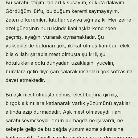
Bu şarabı içtiğim için artık susayım, sükuta dalayım.
Gördüğüm lütfu, bulduğum keremi saymayayım.
Zaten o keremler, lütuflar sayıya sığmaz ki. Her zerre
ezel güneşinin nuru içinde ilahi aşkla kendinden
geçmiş, ayağını vurarak oynamaktadır. Şu
yükseklerde bulunan gök, iki kat olmuş kambur felek
bile o ilahi şarapla mest olmuşta şu kirli, şu
kötülüklerle dolu dünyadan uzaklaşın, yücelin,
buralara gelin diye çan çalarak insanları gök sofrasına
davet etmektedir.
Bu aşk mest olmuşta gelmiş, elest bağına girmiş,
birçok sıkıntılara katlanarak varlık yüzümünü ayaklar
altında ezip durmadadır. Aşk mest olmasaydı, ilahi
şarabı sevmeseydi, onun bu bağda ne işi vardı, ne
sebeple gelip de bu bağda yüzüm ezme sıkıntısına
katlanacaktı. Zavallı sende, ayağını vurup duruyorsun