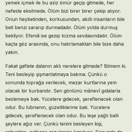
yemek içmek ile bu aziz ömür geçip gitmede, her
nefeste eksilmede. Ölüm bizi birer birer çekip alıyor.
Onun heybetinden, korkusundan, akıllı insanların bile
beti benzi sararıp durmadadır. Ölüm yolda durmuş
bekliyor. Efendi ise gezip tozma sevdasındadır. Ölüm
kaçta göz arasında, onu hatırlamaktan bile bize daha
yakın.
Fakat gaflete dalanın aklı nerelere gitmede? Bilmem ki.
Teni besleyip şişmanlatmaya bakma. Çünkü o
sonunda toprağa verilecek, mezar kurtlarına yem
olacak bir kurbandır. Sen gönlünü mânevî gıdalarla
beslemeye bak. Yücelere gidecek, şereflenecek olan
odur. Bu lübnanın, güzelliklerine bak. Yücelere
gidecek, şereflenecek olan odur. Bu leşe yağlı ballı
şeylere ağız ver. Çünkü tenini besleyen kişi,
şehvetine, nefsane arzularına kapılıyor. Sonunda da