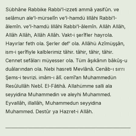
Sübhâne Rabbike Rabbi’l-izzeti ammâ yasifûn. ve
selâmun ale’l-mürselîn ve’l-hamdü lillâhi Rabbi’l-
âlemîn. ve’l-hamdü lillâhi Rabbi’l-âlemîn. Allâh Allâh,
Allâh Allâh, Allâh Allâh. Vakt-i şerîfler hayrola.
Hayırlar feth ola. Şerler def’ ola. Allâhü Azîmüşşân,
ism-i şerîfiyle kalblerimiz tâhir. tâhir, tâhir, tâhir.
Cennet sefâları müyesser ola. Tüm âşıkânın bâkûş-u
duâlarından ola. Nebi hasreti Mevlânâ. Cenâb-ı sırrı
Şems-i tevrizi. imâm-ı âlî. cemî’an Muhammedün
Resûlullâh Nebî. El-Fâtihâ. Allahümme salli ala
seyyidina Muhammedin ve aleyhi Muhammed.
Eyvallâh, illallâh, Muhammedun seyyidina
Muhammed. Destûr ya Hazret-i Allâh.