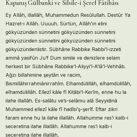
Kapanış Gülbanki ve Silsile-i Şeref Fâtihâsı
Ey Allâh, illallâh, Muhammedun Resûlullah. Destûr Ya
Hazret-i Allâh. Uuuuh. Sürtün, Allâh’ın elini
gökyüzünden sünnetini gökyüzünden sünnetini
gökyüzünden sünnetini gökyüzünden sünnetini
gökyüzündenlistir. Sübhâne Rabbike Rabbi’l-izzeti
ammâ yasifûn Ju’f Dum simile ve denizlere selam
herkest bir Sübhâne Rabbike’l-Aliyyi’l-A’lâ’l-Vehhâb.
Ağzı billahimine şeytân ve racim,
Bismillâhirrahmânirrahîm. Elhamdülillâh, elhamdülillâh,
elhamdülillâh. Ellezî kâle fî Kitâbi’l-Kerîm, enne hu la
ilahe illallâh. Es-salâtu ve’s-selâmu alâ Seyyidinâ
Muhammed ellezî kâle fî hadîsi’ş-şerîf. Eftar zikri
faram enne hu la ilahe illallâh. Allahumme res’i kalb-i
seceretina ilahe illallâh. Allahumme res’i kalb-i
seceretina ilahe illallâh.