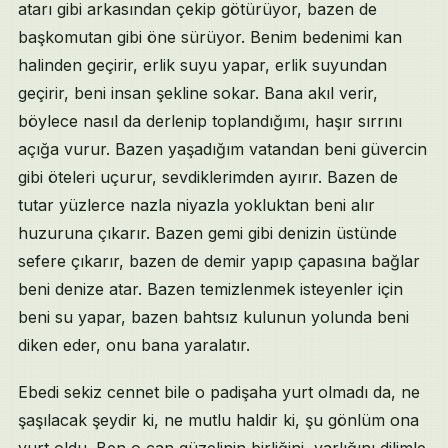
atarı gibi arkasından çekip götürüyor, bazen de
başkomutan gibi öne sürüyor. Benim bedenimi kan
halinden geçirir, erlik suyu yapar, erlik suyundan
geçirir, beni insan şekline sokar. Bana akıl verir,
böylece nasıl da derlenip toplandığımı, haşır sırrını
açığa vurur. Bazen yaşadığım vatandan beni güvercin
gibi öteleri uçurur, sevdiklerimden ayırır. Bazen de
tutar yüzlerce nazla niyazla yokluktan beni alır
huzuruna çıkarır. Bazen gemi gibi denizin üstünde
sefere çıkarır, bazen de demir yapıp çapasına bağlar
beni denize atar. Bazen temizlenmek isteyenler için
beni su yapar, bazen bahtsız kulunun yolunda beni
diken eder, onu bana yaralatır.
Ebedi sekiz cennet bile o padişaha yurt olmadı da, ne
şaşılacak şeydir ki, ne mutlu haldir ki, şu gönlüm ona