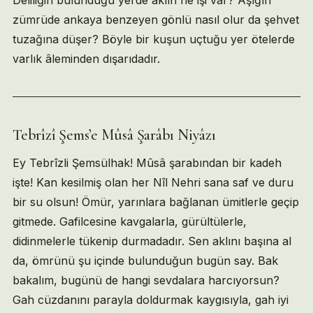
zümrüde ankaya benzeyen gönlü nasıl olur da şehvet
tuzağına düşer? Böyle bir kuşun uçtuğu yer ötelerde
varlık âleminden dışarıdadır.
Tebrîzî Şems’e Mûsâ Şarâbı Niyâzı
Ey Tebrîzli Şemsülhak! Mûsâ şarabından bir kadeh
işte! Kan kesilmiş olan her Nîl Nehri sana saf ve duru
bir su olsun! Ömür, yarınlara bağlanan ümitlerle geçip
gitmede. Gafilcesine kavgalarla, gürültülerle,
didinmelerle tükenip durmadadır. Sen aklını başına al
da, ömrünü şu içinde bulunduğun bugün say. Bak
bakalım, bugünü de hangi sevdalara harcıyorsun?
Gah cüzdanını parayla doldurmak kaygısıyla, gah iyi