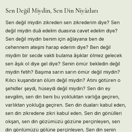
Sen Değil Miydin, Sen Din Niyâzları
Sen değil miydin zikreden sen zikrederim diye? Sen
değil miydin duâ edelim duasına cavet edelim diye?
Sen değil miydin benim için ağlayana ben de
cehennem ateşini harap ederim diye? Ben değil
miydim bir secde vakti bulama âşıklar ölmez gelecek
sen âşık ol diye gel diye? Senin ömür bekledin değil
miydin fetih? Başıma sarın sarın ömür değil miydin?
Kılıcı kuşandıran ölüm değil miydin? Atını götüren o
şehidler şeydi, hüseydi değil miydin? Sen din ey
sevgilim, sen din beni bu yokluktan varlığa geçiren,
varlıktan yokluğa geçiren. Sen din duaları kabul eden,
sen din zikredene zikri kabul eden. Sen din gönülleri
okşan, sen din gözümüzü gözüne perçinleyen, sen
din gönlümüzü gölüne perçinleyen. Sen din senin