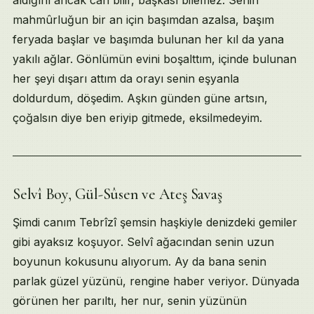
mahmûrluğun bir an için başımdan azalsa, başım
feryada başlar ve başımda bulunan her kıl da yana
yakılı ağlar. Gönlümün evini boşalttım, içinde bulunan
her şeyi dışarı attım da orayı senin eşyanla
doldurdum, döşedim. Aşkın günden güne artsın,
çoğalsın diye ben eriyip gitmede, eksilmedeyim.
Selvî Boy, Gül-Sûsen ve Ateş Savaş
Şimdi canım Tebrîzî şemsin haşkiyle denizdeki gemiler
gibi ayaksız koşuyor. Selvî ağacından senin uzun
boyunun kokusunu alıyorum. Ay da bana senin
parlak güzel yüzünü, rengine haber veriyor. Dünyada
görünen her parıltı, her nur, senin yüzünün