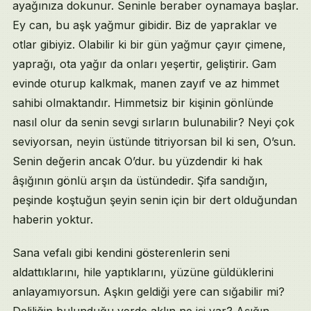
ayağınıza dokunur. Seninle beraber oynamaya başlar.
Ey can, bu aşk yağmur gibidir. Biz de yapraklar ve
otlar gibiyiz. Olabilir ki bir gün yağmur çayır çimene,
yaprağı, ota yağır da onları yeşertir, geliştirir. Gam
evinde oturup kalkmak, manen zayıf ve az himmet
sahibi olmaktandır. Himmetsiz bir kişinin gönlünde
nasıl olur da senin sevgi sırların bulunabilir? Neyi çok
seviyorsan, neyin üstünde titriyorsan bil ki sen, O’sun.
Senin değerin ancak O’dur. bu yüzdendir ki hak
âşığının gönlü arşın da üstündedir. Şifa sandığın,
peşinde koştuğun şeyin senin için bir dert olduğundan
haberin yoktur.
Sana vefalı gibi kendini gösterenlerin seni
aldattıklarını, hile yaptıklarını, yüzüne güldüklerini
anlayamıyorsun. Aşkın geldiği yere can sığabilir mi?
Deliliğin bulunduğu yerde aklın ne işi var? Aşığın