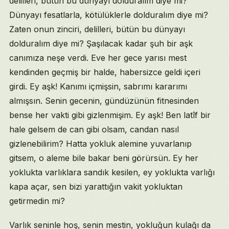
delilleri, bütün bu dünyayı dolduralım diye mi?
Dünyayı fesatlarla, kötülüklerle dolduralım diye mi?
Zaten onun zinciri, delilleri, bütün bu dünyayı
dolduralım diye mi? Şaşılacak kadar şuh bir aşk
canımıza neşe verdi. Eve her gece yarısı mest
kendinden geçmiş bir halde, habersizce geldi içeri
girdi. Ey aşk! Kanımı içmişsin, sabrımı kararımı
almışsın. Senin gecenin, gündüzünün fitnesinden
bense her vakti gibi gizlenmişim. Ey aşk! Ben latîf bir
hale gelsem de can gibi olsam, candan nasıl
gizlenebilirim? Hatta yokluk alemine yuvarlanıp
gitsem, o aleme bile bakar beni görürsün. Ey her
yoklukta varlıklara sandık kesilen, ey yoklukta varlığı
kapa açar, sen bizi yarattığın vakit yokluktan
getirmedin mi?
Varlık seninle hoş, senin mestin, yokluğun kulağı da