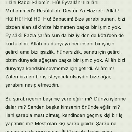
lillâhi Rabbi’l-âlemîn. Hû! Eyvallâh! İllallâh!
Âb-ı Hayât, Can Kuşları ve Sevgi
Muhammed’e Resûlullah. Destûr Ya Hazret-i Allâh!
Selvî Boy, Gül-Sûsen ve Ateş Savaş
Sevgilinin Göğsü, Hâl Değişimleri ve Haşr
Hû! Hû! Hû! Hû! Hû! Babacım! Bize şarabı sunan, bizi
Selvîye Secde, Göz Verme ve Cihân Yüzü
bizden alan sâkîmize hizmetten başka bir işimiz yok.
Parça Gönül, Aşkın Şuhluğu ve Dünyânın Hikmeti
Ey sâkî! Fazla şarâb sun da biz iyi’den de kötü’den de
Ben-Sen Birliği ve Dilbere Hitâb
kurtulalım. Allâh bu dünyaya her insanı bir iş için
Seher Vakti Sevgili: Deniz ve Damla
getirdi ama bizi işsizlik, hünersizlik, sanatı için getirdi.
Sen Değil Miydin, Sen Din Niyâzları
bizim dünyada ağaçtan başka bir işimiz yok. Allâh bizi
Kapanış Gülbanki ve Silsile-i Şeref Fâtihâsı
Kaynakça ve Referanslar
dünyaya kendisini sevmemiz için getirdi. Allâh’ım!
İlgili Sohbetler
Zaten bizden bir iş isteyecek olsaydın bize ağaç
şarabını nasip etmezdin.
Bu şarabı içenin başı hiç yere eğilir mi? Dünya işlerine
dalar mı? Senden başka kimsenin önünde eğilir mi?
İlahi şarapla mest olmuş, kendinden geçmiş kişi bir iş
yapabilir mi? Mest olan kişi şarâb gibidir. Şarâb ne
yaparsa o da onu yapar. İlâhî şarâb, hiçbir şeye