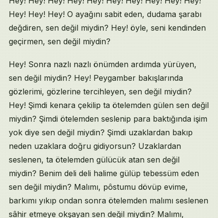
Hey! Hey! Hey! Hey! Hey! Hey! Hey! Hey! Hey! Hey!
Hey! Hey! Hey! O ayağını sabit eden, dudama şarabı
değdiren, sen değil miydin? Hey! öyle, seni kendinden
geçirmen, sen değil miydin?
Hey! Sonra nazlı nazlı önümden ardımda yürüyen,
sen değil miydin? Hey! Peygamber bakışlarında
gözlerimi, gözlerine tercihleyen, sen değil miydin?
Hey! Şimdi kenara çekilip ta ötelemden gülen sen değil
miydin? Şimdi ötelemden seslenip para baktığında işim
yok diye sen değil miydin? Şimdi uzaklardan bakıp
neden uzaklara doğru gidiyorsun? Uzaklardan
seslenen, ta ötelemden gülücük atan sen değil
miydin? Benim deli deli halime gülüp tebessüm eden
sen değil miydin? Malımı, pôstumu dövüp evime,
barkımı yıkıp ondan sonra ötelemden malımı seslenen
sâhir etmeye okşayan sen değil miydin? Malımı,