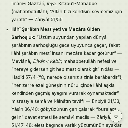
İmâm-ı Gazzâlî,
İhyâ
, Kitâbu’l-Mahabbe
(mahabbetullâh); “Allâh bizi kendisini sevmemiz için
yarattı” — Zâriyât 51/56
İlâhî Şarâbın Mestiyeti ve Mezâra Giden
Sarhoşluk:
“Üzüm suyundan yapılan dünyâ
şarâbının sarhoşluğu gece uyuyunca geçer, fakat
ilâhî şarâbın mestî insanı mezâra kadar götürür” —
Mevlânâ,
Dîvân-ı Kebîr
; mahabbetullâh nefesi ve
“nereye gidersen git hep mest olarak git” nidâsı —
Hadîd 57/4 (“O, nerede olsanız sizinle berâberdir”);
“her zerre ezel güneşinin nûru içinde ilâhî aşkla
kendinden geçmiş ayağını vurarak oynamaktadır”
mısrasıyla semâ ve kâinâtın tavâfı — Enbiyâ 21/33,
Yâsîn 36/40; gökyüzünün çan çalarak “buralara
⚙
gelin” davet etmesi ile semâvî meclis — Zâriyât
51/47-48; elest bağında varlık yüzümünün ayaklar