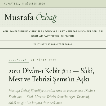
CUMARTESI, 8 AĞUSTOS 2026
Mustafa
Özbağ
ANA SAYFA
GÜNLÜK VIRD
KITAP / DERGI
YAZILAR
ZIKRIN TARIHI
SOHBET SERILERI
SORULAR
İCAZETLERI
SILSILE
MEHDI
YOUTUBE
INSTAGRAM
X
TELEGRAM
SORU/CEVAP
·
21 NISAN 2026
2021 Dîvân-ı Kebîr #12 — Sâkî,
Mest ve Tebrîzî Şems’in Aşkı
Mustafa Özbağ Efendi'ye sorulan soru ve cevabı: 2021 Dîvân-ı
Kebîr #12 — Sâkî, Mest ve Tebrîzî Şems’in Aşkı. Tasavvuf,
ahlâk ve günlük hayata dair açıklama.