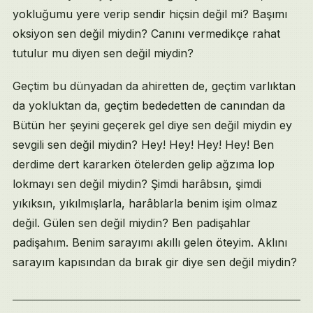
yokluğumu yere verip sendir hiçsin değil mi? Başımı
oksiyon sen değil miydin? Canını vermedikçe rahat
tutulur mu diyen sen değil miydin?
Geçtim bu dünyadan da ahiretten de, geçtim varlıktan
da yokluktan da, geçtim bededetten de canından da
Bütün her şeyini geçerek gel diye sen değil miydin ey
sevgili sen değil miydin? Hey! Hey! Hey! Hey! Ben
derdime dert kararken ötelerden gelip ağzıma lop
lokmayı sen değil miydin? Şimdi harâbsın, şimdi
yıkıksın, yıkılmışlarla, harâblarla benim işim olmaz
değil. Gülen sen değil miydin? Ben padişahlar
padişahım. Benim sarayımı akıllı gelen öteyim. Aklını
sarayım kapısından da bırak gir diye sen değil miydin?