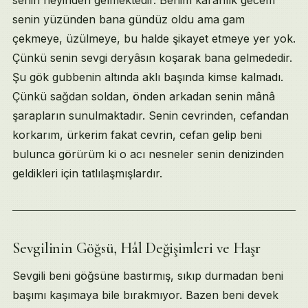
senin neyinden gelmektedir. Benim karanlık gecem
senin yüzünden bana gündüz oldu ama gam
çekmeye, üzülmeye, bu halde şikayet etmeye yer yok.
Çünkü senin sevgi deryâsın koşarak bana gelmededir.
Şu gök gubbenin altında aklı başında kimse kalmadı.
Çünkü sağdan soldan, önden arkadan senin mânâ
şarapların sunulmaktadır. Senin cevrinden, cefandan
korkarım, ürkerim fakat cevrin, cefan gelip beni
bulunca görürüm ki o acı nesneler senin denizinden
geldikleri için tatlılaşmışlardır.
Sevgilinin Göğsü, Hâl Değişimleri ve Haşr
Sevgili beni göğsüne bastırmış, sıkıp durmadan beni
başımı kaşımaya bile bırakmıyor. Bazen beni devek