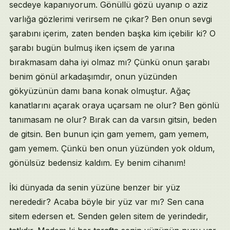
secdeye kapanıyorum. Gönüllü gözü uyanıp o aziz
varlığa gözlerimi verirsem ne çıkar? Ben onun sevgi
şarabını içerim, zaten benden başka kim içebilir ki? O
şarabı bugün bulmuş iken içsem de yarına
bırakmasam daha iyi olmaz mı? Çünkü onun şarabı
benim gönül arkadaşımdır, onun yüzünden
gökyüzünün damı bana konak olmuştur. Ağaç
kanatlarını açarak oraya uçarsam ne olur? Ben gönlü
tanımasam ne olur? Bırak can da varsın gitsin, beden
de gitsin. Ben bunun için gam yemem, gam yemem,
gam yemem. Çünkü ben onun yüzünden yok oldum,
gönülsüz bedensiz kaldım. Ey benim cihanım!
İki dünyada da senin yüzüne benzer bir yüz
nerededir? Acaba böyle bir yüz var mı? Sen cana
sitem edersen et. Senden gelen sitem de yerindedir,