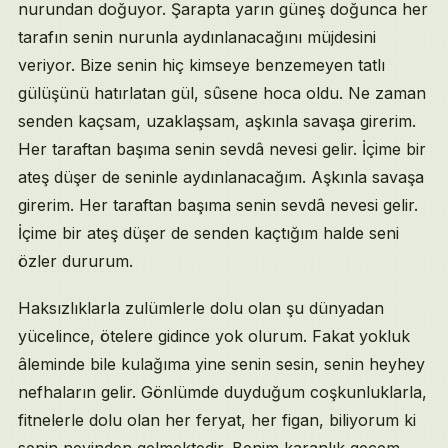
nurundan doğuyor. Şarapta yarın güneş doğunca her
tarafın senin nurunla aydınlanacağını müjdesini
veriyor. Bize senin hiç kimseye benzemeyen tatlı
gülüşünü hatırlatan gül, sûsene hoca oldu. Ne zaman
senden kaçsam, uzaklaşsam, aşkınla savaşa girerim.
Her taraftan başıma senin sevdâ nevesi gelir. İçime bir
ateş düşer de seninle aydınlanacağım. Aşkınla savaşa
girerim. Her taraftan başıma senin sevdâ nevesi gelir.
İçime bir ateş düşer de senden kaçtığım halde seni
özler dururum.
Haksızlıklarla zulümlerle dolu olan şu dünyadan
yücelince, ötelere gidince yok olurum. Fakat yokluk
âleminde bile kulağıma yine senin sesin, senin heyhey
nefhaların gelir. Gönlümde duyduğum coşkunluklarla,
fitnelerle dolu olan her feryat, her figan, biliyorum ki