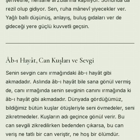
rezil olup gidiyor. Sen, ruha mânevî yiyecekler ver.
Yağlı ballı düşünüş, anlayış, buluş gıdaları ver de
gideceği yere güçlü kuvvetli geçsin.
Âb-ı Hayât, Can Kuşları ve Sevgi
Senin sevgin canı ırmağındaki âb-ı hayât gibi
akmadadır. Aslında âb-ı hayât bile sana gönül vermiş
de, canı ırmağında senin sevginin canını ırmağında ki
âb-ı hayât gibi akmadadır. Dünyada gördüğümüz,
bildiğimiz bütün kuşlar ötüşleriyle seni övmedeler, seni
zikretmedeler. Kuşların adı geçince gönül verir. Bu
can sevgili zikredilirken bedenden çıkarsa, bu can
veriş ne tatlı bir can veriştir, ne hoş bir ölümdür.