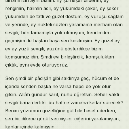
birbirimizin aynı olalım. Ey şu neşeli dilberim, ey
rengimin, halimin aslı, ey yükümdeki şeker, ey şeker
yükümden de tatlı ve güzel dostum, ey vuruşu sağlam
ve yerinde, ey nükteli sözleri yaramama merham olan
sevgili, ben tamamıyla yok olmuşum, kendimden
geçmişim de baştan başa sen kesilmişim. Ey güzel ay,
ey ay yüzü sevgili, yüzünü gösterdikçe bizim
komşumuz idin. Şimdi evi birleştirdik, komşuluktan
çıktık, aynı evde oturuyoruz.
Sen şimdi bir pâdişâh gibi saldırıya geç, hücum et de
içeride senden başka ne varsa hepsi de yok olur
gitsin. Allâh gündür sarıl, nuhu öğretsin. Seher vakti
sevgili bana dedi ki, bu hal ne zamana kadar sürecek?
Benim yüzümün güzelliğine gül bile haset ederken,
sen bir dikene gönül vermişsin, ciğerini yaralamışsın,
kanlar içinde kalmışsın.