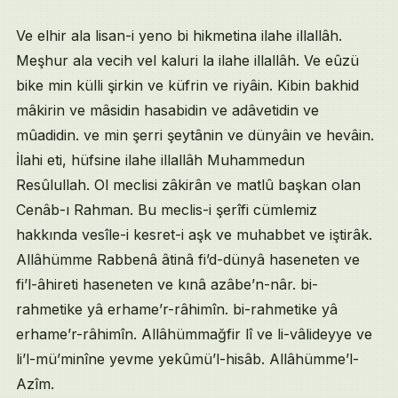
Ve elhir ala lisan-i yeno bi hikmetina ilahe illallâh.
Meşhur ala vecih vel kaluri la ilahe illallâh. Ve eûzü
bike min külli şirkin ve küfrin ve riyâin. Kibin bakhid
mâkirin ve mâsidin hasabidin ve adâvetidin ve
mûadidin. ve min şerri şeytânin ve dünyâin ve hevâin.
İlahi eti, hüfsine ilahe illallâh Muhammedun
Resûlullah. Ol meclisi zâkirân ve matlû başkan olan
Cenâb-ı Rahman. Bu meclis-i şerîfi cümlemiz
hakkında vesîle-i kesret-i aşk ve muhabbet ve iştirâk.
Allâhümme Rabbenâ âtinâ fi’d-dünyâ haseneten ve
fi’l-âhireti haseneten ve kınâ azâbe’n-nâr. bi-
rahmetike yâ erhame’r-râhimîn. bi-rahmetike yâ
erhame’r-râhimîn. Allâhümmağfir lî ve li-vâlideyye ve
li’l-mü’minîne yevme yekûmü’l-hisâb. Allâhümme’l-
Azîm.