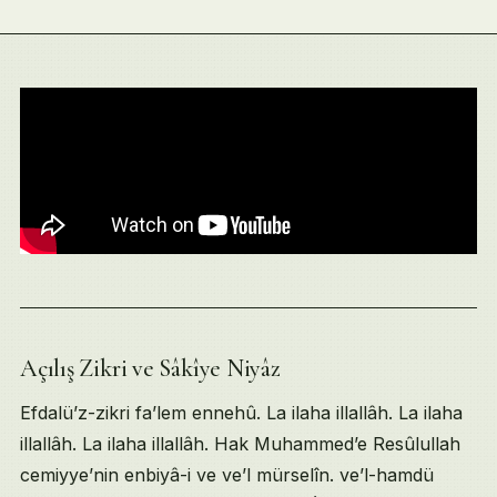
Açılış Zikri ve Sâkîye Niyâz
Table of Contents
Açılış Zikri ve Sâkîye Niyâz
Efdalü’z-zikri fa’lem ennehû. La ilaha illallâh. La ilaha
İlâhî Şarâbın Mestiyeti ve Mezâra Giden Sarhoşluk
illallâh. La ilaha illallâh. Hak Muhammed’e Resûlullah
Ayak Vurup Oynayın, Aşk Yağmuru
cemiyye’nin enbiyâ-i ve ve’l mürselîn. ve’l-hamdü
Tebrîzî Şems’e Mûsâ Şarâbı Niyâzı