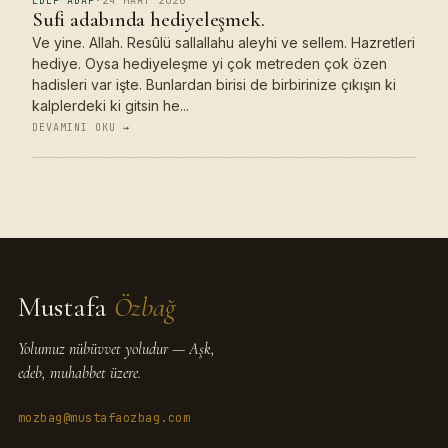
EDEP ADAP
·
24 MART 2026
Sufi adabında hediyeleşmek.
Ve yine. Allah. Resûlü sallallahu aleyhi ve sellem. Hazretleri
hediye. Oysa hediyeleşme yi çok metreden çok özen
hadisleri var işte. Bunlardan birisi de birbirinize çıkışın ki
kalplerdeki ki gitsin he...
DEVAMINI OKU
→
Mustafa
Özbağ
Yolumuz nübüvvet yoludur — Aşk,
edeb, muhabbet üzere.
mozbag@mustafaozbag.com