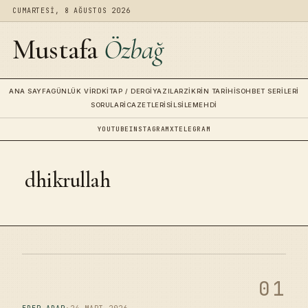
CUMARTESI, 8 AĞUSTOS 2026
Mustafa
Özbağ
ANA SAYFA
GÜNLÜK VIRD
KITAP / DERGI
YAZILAR
ZIKRIN TARIHI
SOHBET SERILERI
SORULAR
İCAZETLERI
SILSILE
MEHDI
YOUTUBE
INSTAGRAM
X
TELEGRAM
dhikrullah
01