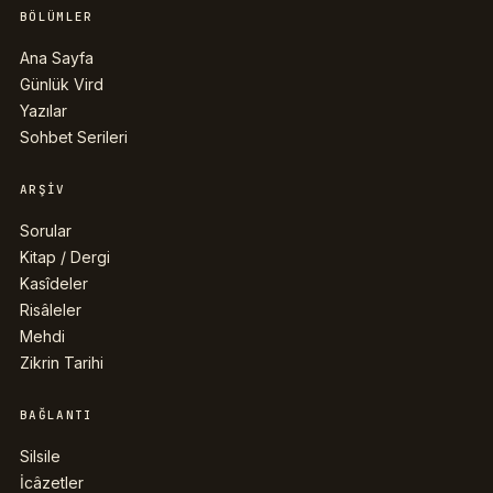
BÖLÜMLER
Ana Sayfa
Günlük Vird
Yazılar
Sohbet Serileri
ARŞIV
Sorular
Kitap / Dergi
Kasîdeler
Risâleler
Mehdi
Zikrin Tarihi
BAĞLANTI
Silsile
İcâzetler