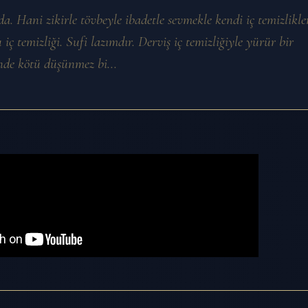
a. Hani zikirle tövbeyle ibadetle sevmekle kendi iç temizlikle
 iç temizliği. Sufi lazımdır. Derviş iç temizliğiyle yürür bir
nde kötü düşünmez bi...