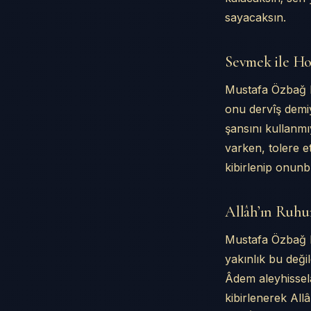
sayacaksın.
Sevmek ile Ho
Mustafa Özbağ Ef
onu dervîş dem
şansını kullanm
varken, tolere 
kibirlenip onun
Allâh’ın Ruh
Mustafa Özbağ Ef
yakınlık bu deği
Âdem aleyhisselâ
kibirlenerek All