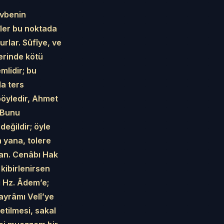
evbenin
îler bu noktada
urlar. Sûfîye, ve
zerinde kötü
lidir; bu
la ters
 böyledir, Ahmet
. Bunu
eğildir; öyle
 yana, tolere
an. Cenâbı Hak
kibirlenirsen
i Hz. Âdem’e;
ayrâmı Velî’ye
etilmesi, sakal