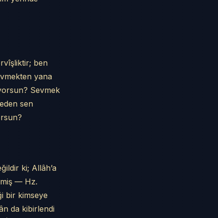
vîşliktir; ben
evmekten yana
nıyorsun? Sevmek
neden sen
orsun?
ldir ki; Allâh’a
lemiş — Hz.
i bir kimseye
n da kibirlendi