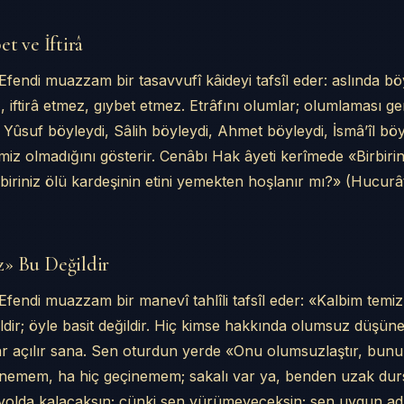
ilehâne Açılışı
k’e Yerleşme
et ve İftirâ
dikodusu ve Üstâdın Su Mu’cizesi
fendi muazzam bir tasavvufî kâideyi tafsîl eder: aslında b
 iftirâ etmez, gıybet etmez. Etrâfını olumlar; olumlaması ge
 Yûsuf böyleydi, Sâlih böyleydi, Ahmet böyleydi, İsmâ’îl bö
emiz olmadığını gösterir. Cenâbı Hak âyeti kerîmede «Birbirin
 biriniz ölü kardeşinin etini yemekten hoşlanır mı?» (Hucurâ
» Bu Değildir
endi muazzam bir manevî tahlîli tafsîl eder: «Kalbim temiz
dir; öyle basit değildir. Hiç kimse hakkında olumsuz düşün
r açılır sana. Sen oturdun yerde «Onu olumsuzlaştır, bunu
nemem, ha hiç geçinemem; sakalı var ya, benden uzak du
 yolda kalacaksın; çünki sen yürümeyeceksin; sen uygun ad