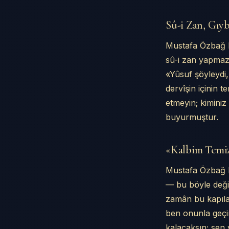
40 Gün Sonra Ç
İcâzet ve İzni
Sû-i Zan, Gıyb
Dervîşlerin De
Mustafa Özbağ E
İlgili Sohbetler
sû-i zan yapmaz,
«Yûsuf şöyleydi,
dervîşin içinin t
etmeyin; kiminiz
buyurmuştur.
«Kalbim Temiz
Mustafa Özbağ Ef
— bu böyle değil
zamân bu kapıla
ben onunla geçi
kalacaksın; sen