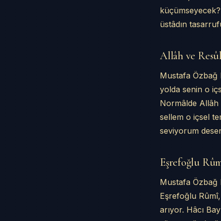
küçümseyecek? Se
üstâdın tasarru
Allâh ve Resûl
Mustafa Özbağ E
yolda senin o içs
Normâlde Allâh aş
sellem o içsel te
seviyorum desen,
Eşrefoğlu Rûmî
Mustafa Özbağ Ef
Eşrefoğlu Rûmî, 
arıyor. Hâcı Bay