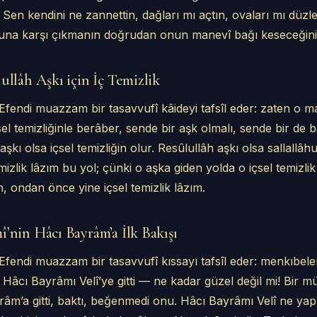
n kendini ne zannettin, dağları mı açtın, ovaları mı düzl
funa karşı çıkmanın doğrudan onun manevî bağı keseceğini
ullâh Aşkı için İç Temizlik
fendi muazzam bir tasavvufî kâideyi tafsîl eder: zaten o 
el temizliğinle berâber, sende bir aşk olmalı, sende bir de ba
kı olsa içsel temizliğin olur. Resûlullâh aşkı olsa sallallâh
mizlik lâzım bu yol; çünki o aşka giden yolda o içsel temizli
 ondan önce yine içsel temizlik lâzım.
’nin Hâcı Bayrâm’a İlk Bakışı
endi muazzam bir tasavvufî kıssayı tafsîl eder: menkıbeler
Hâcı Bayrâmı Velî’ye gitti — ne kadar güzel değil mi! Bir mü
râm’a gitti, baktı, beğenmedi onu. Hâcı Bayrâmı Velî ne ya