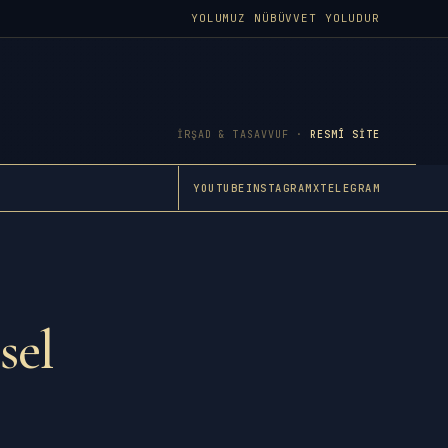
YOLUMUZ NÜBÜVVET YOLUDUR
İRŞAD & TASAVVUF ·
RESMÎ SITE
YOUTUBE
INSTAGRAM
X
TELEGRAM
sel