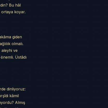
edin? Bu hâl
 ortaya koyar.
makâma giden
ğlılık olmalı.
u aleyhi ve
k önemli. Üstâdı
de dinliyoruz:
rşîdi kâmil
pıyordu? Almış