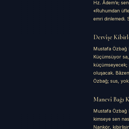
Hz. Âdem’e; sen
«Ruhumdan üfley
emri dinlemedi. 
Dervîşe Kibir
Mustafa Özbağ E
Küçümsüyor sa, o
küçümseyecek; g
oluşacak. Bâzen
Özbağ; sus, yok
Manevî Bağı K
Mustafa Özbağ E
kimseye sen nas
Nankör, kibirlis