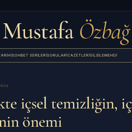
Mustafa
Özbağ
TARIHI
SOHBET SERILERI
SORULAR
İCAZETLERI
SILSILE
MEHDI
2026
kte içsel temizliğin, iç
nin önemi