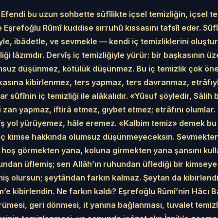
fendi bu uzun sohbette sûfîlikte içsel temizliğin, içsel t
 Eşrefoğlu Rûmî kuddise sırruhû kıssasını tafsîl eder. Sûf
yle, ibâdetle, ve sevmekle — kendi iç temizliklerini oluştur
liği lâzımdır. Dervîş iç temizliğiyle yürür: bir başkasının ü
suz düşünmez, kötülük düşünmez. Bu iç temizlik çok önem
kasına kibirlenmez, ters yapmaz, ters davranmaz, etrâfıy
 sûfînin iç temizliği ile alâkalıdır. «Yûsuf şöyledir, Sâlih
 zan yapmaz, iftirâ etmez, gıybet etmez; etrâfını olumlar
 yol yürüyemez, hâle eremez. «Kalbim temiz» demek bu d
 Hiç kimse hakkında olumsuz düşünmeyeceksin. Sevmekten
 hoş görmekten yana, koluna girmekten yana şansını kull
ndan üflemiş; sen Allâh’ın ruhundan üflediği bir kimseye 
nmiş olursun; şeytândan farkın kalmaz. Şeytan da kibirlend
’e kibirlendin. Ne farkın kaldı? Eşrefoğlu Rûmî’nin Hâcı B
rümesi, geri dönmesi, it yanına bağlanması, tuvalet temizl