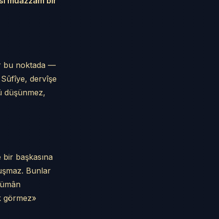
mesi muazzam bir
er bu noktada —
. Sûfîye, dervîşe
ötü düşünmez,
 bir başkasına
nuşmaz. Bunlar
slümân
k görmez»