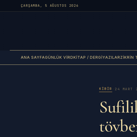
ÇARŞAMBA, 5 AĞUSTOS 2026
ANA SAYFA
GÜNLÜK VIRD
KITAP / DERGI
YAZILAR
ZIKRIN 
KIBIR
·
24 MART 
Sufili
tövbe