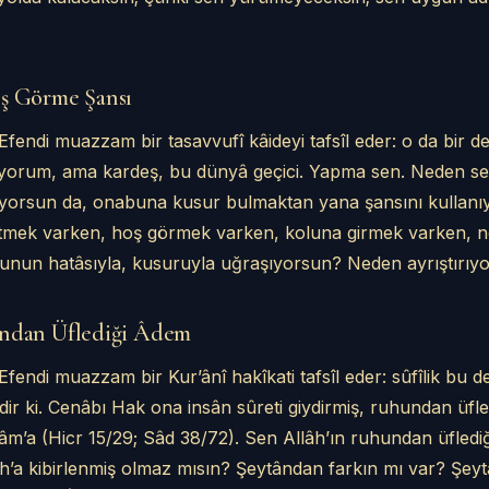
ş Görme Şansı
endi muazzam bir tasavvufî kâideyi tafsîl eder: o da bir der
iyorum, ama kardeş, bu dünyâ geçici. Yapma sen. Neden s
ıyorsun da, onabuna kusur bulmaktan yana şansını kulla
etmek varken, hoş görmek varken, koluna girmek varken, 
bunun hatâsıyla, kusuruyla uğraşıyorsun? Neden ayrıştırıy
undan Üflediği Âdem
endi muazzam bir Kur’ânî hakîkati tafsîl eder: sûfîlik bu deği
ldir ki. Cenâbı Hak ona insân sûreti giydirmiş, ruhundan üf
m’a (Hicr 15/29; Sâd 38/72). Sen Allâh’ın ruhundan üflediğ
âh’a kibirlenmiş olmaz mısın? Şeytândan farkın mı var? Şeytâ