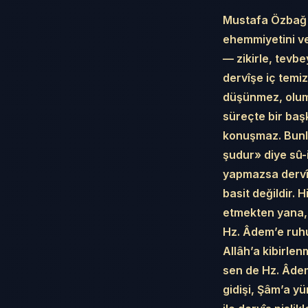
Mustafa Özbağ E
ehemmiyetini ve
— zikirle, tevbe
dervîşe iç temiz
düşünmez, olum
süreçte bir baş
konuşmaz. Bunlar
şudur» diye sû-i
yapmazsa dervîş
basit değildir.
etmekten yana,
Hz. Âdem’e ruhu
Allâh’a kibirle
sen de Hz. Âdem
gidişi, Şâm’a yü