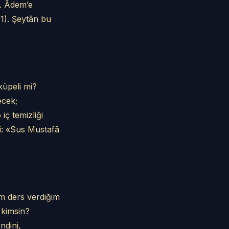
z. Âdem’e
1). Şeytân bu
küpeli mi?
ecek;
ç temizliği
i: «Sus Mustafâ
m ders verdiğim
 kimsin?
ndini,