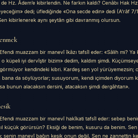
 de Hz. Âdem’e kibirlendin. Ne farkın kaldı? Cenâbı Hak H
eceğim» dedi; üflediğinde «Ona secde edin» dedi (A’râf 7/1
Sen kibirlenerek aynı şeytân gibi davranmış olursun.
lenmek
fendi muazzam bir manevî îkâzı tafsîl eder: «Sâlih mi? Ya 
 küpeli iyi dervîştir bizim» dedim, kaldım şimdi. Küçümsey
örmüyor kendindeki kibri. Kardeş sen yol yürüyemezsin; o i
 bana da söylüyorlar; susuyorum, kendi içimden diyorum k
sa bunun alacaksın dersini, atacaksın şimdi dergâhtan».
esik
fendi muazzam bir manevî hakîkati tafsîl eder: sebep beni
ıl küçük görürsün? Eksiği de benim, kusuru da benim. Sen
in; senin manevî bağın kesik onun değil. Sen ne zannettin ke