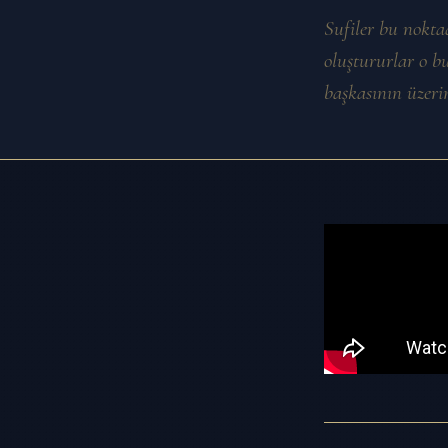
Sufiler bu noktad
oluştururlar o bu
başkasının üzeri