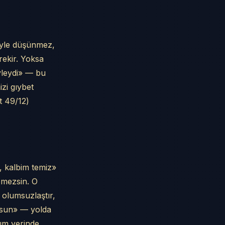
öyle düşünmez,
rekir. Yoksa
yleydi» — bu
izi gıybet
t 49/12)
, kalbim temiz»
emezsin. O
 olumsuzlaştır,
rsun» — yolda
ım yerinde