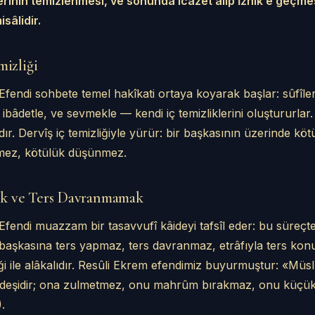
klerinin temizlenmesi, ve sonunda icâzet alıp İznik’e geç
sâlidir.
ents
mizliği
zliği
 ve Ters Davranmamak
fendi sohbete temel hakîkati ortaya koyarak başlar: sûfîl
 ve İftirâ
, ibâdetle, ve sevmekle — kendi iç temizliklerini oluştururlar
 Bu Değildir
ımdır. Dervîş iç temizliğiyle yürür: bir başkasının üzerinde k
 Görme Şansı
ez, kötülük düşünmez.
dan Üflediği Âdem
enmek
sik
k ve Ters Davranmamak
lâh Aşkı için İç Temizlik
endi muazzam bir tasavvufî kâideyi tafsîl eder: bu süreçte
’nin Hâcı Bayrâm’a İlk Bakışı
ve Geri Dönüş
r başkasına ters yapmaz, ters davranmaz, etrâfıyla ters ko
amak: İlk Nefs Terbiyesi
liği ile alâkalıdır. Resûli Ekrem efendimiz buyurmuştur: «Mü
ği: İkinci Nefs Terbiyesi
deşidir; ona zulmetmez, onu mahrûm bırakmaz, onu küçü
sliklerini Sakalla Temizlemek
.
rüme: Çilehâne