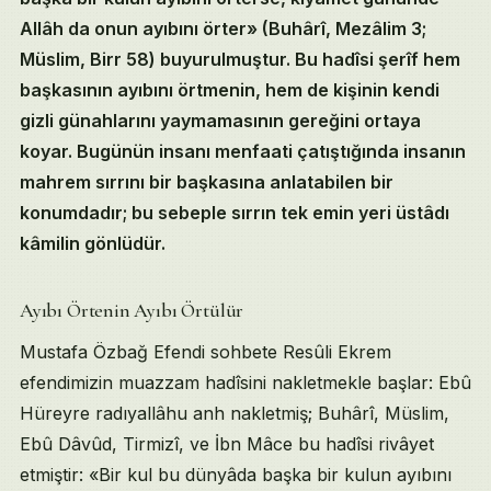
Allâh da onun ayıbını örter» (Buhârî, Mezâlim 3;
Müslim, Birr 58) buyurulmuştur. Bu hadîsi şerîf hem
başkasının ayıbını örtmenin, hem de kişinin kendi
gizli günahlarını yaymamasının gereğini ortaya
koyar. Bugünün insanı menfaati çatıştığında insanın
mahrem sırrını bir başkasına anlatabilen bir
konumdadır; bu sebeple sırrın tek emin yeri üstâdı
kâmilin gönlüdür.
Table of Contents
Ayıbı Örtenin Ayıbı Örtülür
Ayıbı Örtenin Ayıbı Örtülür
Mustafa Özbağ Efendi sohbete Resûli Ekrem
Kendi Günahını Bir Başkasına Anlatmamak
efendimizin muazzam hadîsini nakletmekle başlar: Ebû
«Bu Benim Eşim, Anlatırım» Yanlışı
Bugünün İnsanının Omurgasızlığı
Hüreyre radıyallâhu anh nakletmiş; Buhârî, Müslim,
Sırrın Tek Emin Yeri: Üstâdı Kâmilin Gönlü
Ebû Dâvûd, Tirmizî, ve İbn Mâce bu hadîsi rivâyet
Âile Sırrı Âilede Kalmalı
etmiştir: «Bir kul bu dünyâda başka bir kulun ayıbını
Kaynakça