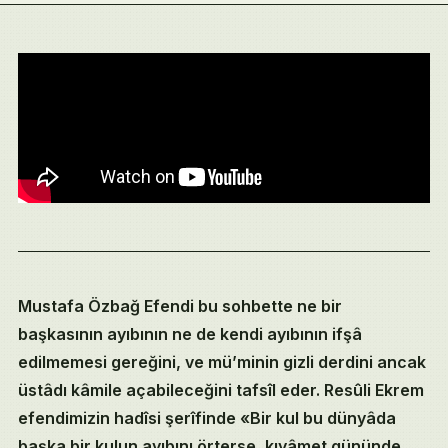
Mustafa Özbağ Efendi bu sohbette ne bir
başkasının ayıbının ne de kendi ayıbının ifşâ
edilmemesi gereğini, ve mü’minin gizli derdini ancak
üstâdı kâmile açabileceğini tafsîl eder. Resûli Ekrem
efendimizin hadîsi şerîfinde «Bir kul bu dünyâda
başka bir kulun ayıbını örterse, kıyâmet gününde