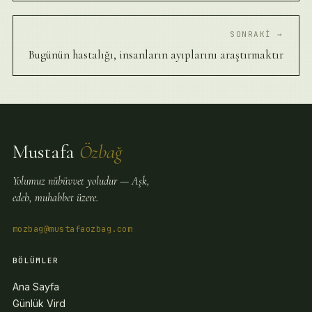
SONRAKI →
Bugünün hastalığı, insanların ayıplarını araştırmaktır
Mustafa
Özbağ
Yolumuz nübüvvet yoludur — Aşk,
edeb, muhabbet üzere.
mozbag@mustafaozbag.com
BÖLÜMLER
Ana Sayfa
Günlük Vird