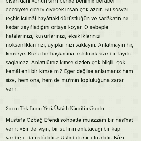
olsan dahi «onun sırrı bende benimle berâber
ebediyete gider» diyecek insan çok azdır. Bu sosyal
teşhîs ictimâî hayâttaki dürüstlüğün ve sadâkatin ne
kadar zayıfladığını ortaya koyar. O sebeple
hatâlarınızı, kusurlarınızı, eksikliklerinizi,
noksanlıklarınızı, ayıplarınızı saklayın. Anlatmayın hiç
kimseye. Bunu bir başkasına anlatmak size bir fayda
sağlamaz. Anlattığınız kimse sizden çok bilgili, çok
kemâl ehli bir kimse mi? Eğer değilse anlatmanız hem
size, hem ona, hem de mü’mîn topluluğuna zarâr
verir.
Sırrın Tek Emin Yeri: Üstâdı Kâmilin Gönlü
Mustafa Özbağ Efendi sohbette muazzam bir nasîhat
verir: «Bir dervişin, bir sûfînin anlatacağı bir kapı
vardır; o da üstâdıdır.» Üstâd da sır olmalıdır. Bâzı