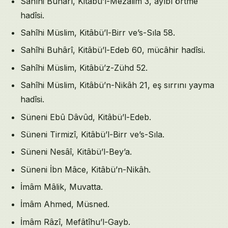
Sahîhi Buhârî, Kitâbü’l-Mezâlim 3, ayıbı örtme
hadîsi.
Sahîhi Müslim, Kitâbü’l-Birr ve’s-Sıla 58.
Sahîhi Buhârî, Kitâbü’l-Edeb 60, mücâhir hadîsi.
Sahîhi Müslim, Kitâbü’z-Zühd 52.
Sahîhi Müslim, Kitâbü’n-Nikâh 21, eş sırrını yayma
hadîsi.
Süneni Ebû Dâvûd, Kitâbü’l-Edeb.
Süneni Tirmizî, Kitâbü’l-Birr ve’s-Sıla.
Süneni Nesâî, Kitâbü’l-Bey’a.
Süneni İbn Mâce, Kitâbü’n-Nikâh.
İmâm Mâlik, Muvatta.
İmâm Ahmed, Müsned.
İmâm Râzî, Mefâtîhu’l-Gayb.