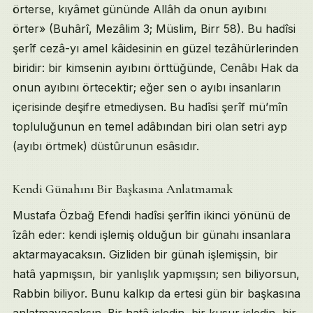
örterse, kıyâmet gününde Allâh da onun ayıbını
İlgili Sohbetler
örter» (Buhârî, Mezâlim 3; Müslim, Birr 58). Bu hadîsi
şerîf cezâ-yı amel kâidesinin en güzel tezâhürlerinden
biridir: bir kimsenin ayıbını örttüğünde, Cenâbı Hak da
onun ayıbını örtecektir; eğer sen o ayıbı insanların
içerisinde deşifre etmediysen. Bu hadîsi şerîf mü’mîn
topluluğunun en temel adâbından biri olan setri ayp
(ayıbı örtmek) düstûrunun esâsıdır.
Kendi Günahını Bir Başkasına Anlatmamak
Mustafa Özbağ Efendi hadîsi şerîfin ikinci yönünü de
îzâh eder: kendi işlemiş olduğun bir günahı insanlara
aktarmayacaksın. Gizliden bir günah işlemişsin, bir
hatâ yapmışsın, bir yanlışlık yapmışsın; sen biliyorsun,
Rabbin biliyor. Bunu kalkıp da ertesi gün bir başkasına