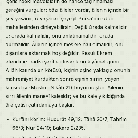
içerisindeki mes’elelerin de hâriçe taşınmaması
gereğini vurgular: bâzı âileler vardır, âilenin içinde bir
şey yaşanır; o yaşanan şeyi git Bursa’nın öbür
mahallesinden dinleyebilirsin. Değil! Orada kalmalıdır
o; orada kalmalıdır, onu anlatmamalıdır, orada
durmalıdır. Âilenin içinde mes’ele hall olmalıdır; onu
dışarılara aktarmak hoş değildir. Resûli Ekrem
efendimiz hadîsi şerîfte «İnsanların kıyâmet günü
Allâh katında en kötüsü, kişinin eşine yaklaşıp onunla
mahremiyet kurduktan sonra eşinin sırrını yayan
kimsedir» (Müslim, Nikâh 21) buyurmuştur. Âilenin
sırrı âilenin manevî kalesidir; ve bu kale yıkıldığında
âile çatısı çatırdamaya başlar.
Kur’ânı Kerîm: Hucurât 49/12; Tâhâ 20/7; Tahrîm
66/3; Nûr 24/19; Bakara 2/235.