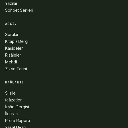
Yazılar
Sohbet Serileri
ARŞIV
Sorular
Kitap / Dergi
Kasîdeler
Risâleler
Mehdi
Zikrin Tarihi
BAĞLANTI
Silsile
İcâzetler
İrşâd Dergisi
İletişim
Proje Raporu
Yasal Uyarı