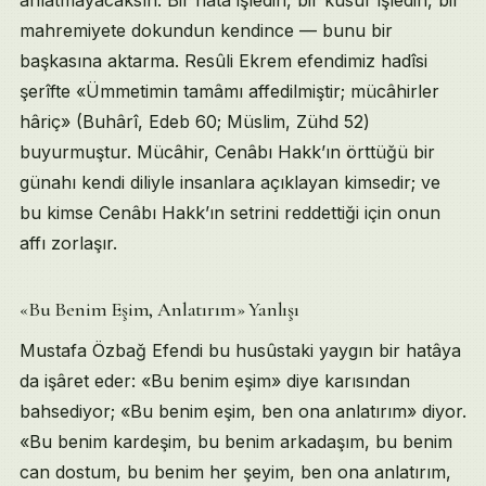
anlatmayacaksın. Bir hatâ işledin, bir kusur işledin, bir
mahremiyete dokundun kendince — bunu bir
başkasına aktarma. Resûli Ekrem efendimiz hadîsi
şerîfte «Ümmetimin tamâmı affedilmiştir; mücâhirler
hâriç» (Buhârî, Edeb 60; Müslim, Zühd 52)
buyurmuştur. Mücâhir, Cenâbı Hakk’ın örttüğü bir
günahı kendi diliyle insanlara açıklayan kimsedir; ve
bu kimse Cenâbı Hakk’ın setrini reddettiği için onun
affı zorlaşır.
«Bu Benim Eşim, Anlatırım» Yanlışı
Mustafa Özbağ Efendi bu husûstaki yaygın bir hatâya
da işâret eder: «Bu benim eşim» diye karısından
bahsediyor; «Bu benim eşim, ben ona anlatırım» diyor.
«Bu benim kardeşim, bu benim arkadaşım, bu benim
can dostum, bu benim her şeyim, ben ona anlatırım,