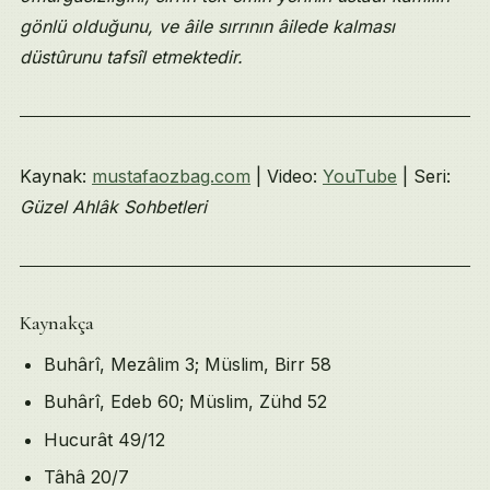
gönlü olduğunu, ve âile sırrının âilede kalması
düstûrunu tafsîl etmektedir.
Kaynak:
mustafaozbag.com
| Video:
YouTube
| Seri:
Güzel Ahlâk Sohbetleri
Kaynakça
Buhârî, Mezâlim 3; Müslim, Birr 58
Buhârî, Edeb 60; Müslim, Zühd 52
Hucurât 49/12
Tâhâ 20/7