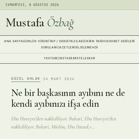
CUMARTESI, 8 AĞUSTOS 2026
Mustafa
Özbağ
ANA SAYFA
GÜNLÜK VIRD
KITAP / DERGI
YAZILAR
ZIKRIN TARIHI
SOHBET SERILERI
SORULAR
İCAZETLERI
SILSILE
MEHDI
YOUTUBE
INSTAGRAM
X
TELEGRAM
GÜZEL AHLAK
·
24 MART 2026
Ne bir başkasının ayıbını ne de
kendi ayıbınızı ifşa edin
Ebu Hureyre'den naklediliyor. Buhari, Ebu Hureyre'den
naklediliyor. Buhari, Müslim, Ebu Davud,<...