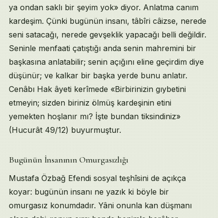
ya ondan saklı bir şeyim yok» diyor. Anlatma canım
kardeşim. Çünki bugünün insanı, tâbîri câizse, nerede
seni satacağı, nerede gevşeklik yapacağı belli değildir.
Seninle menfaati çatıştığı anda senin mahremini bir
başkasına anlatabilir; senin açığını eline geçirdim diye
düşünür; ve kalkar bir başka yerde bunu anlatır.
Cenâbı Hak âyeti kerîmede «Birbirinizin gıybetini
etmeyin; sizden biriniz ölmüş kardeşinin etini
yemekten hoşlanır mı? İşte bundan tiksindiniz»
(Hucurât 49/12) buyurmuştur.
Bugünün İnsanının Omurgasızlığı
Mustafa Özbağ Efendi sosyal teşhîsini de açıkça
koyar: bugünün insanı ne yazık ki böyle bir
omurgasız konumdadır. Yâni onunla kan düşmanı