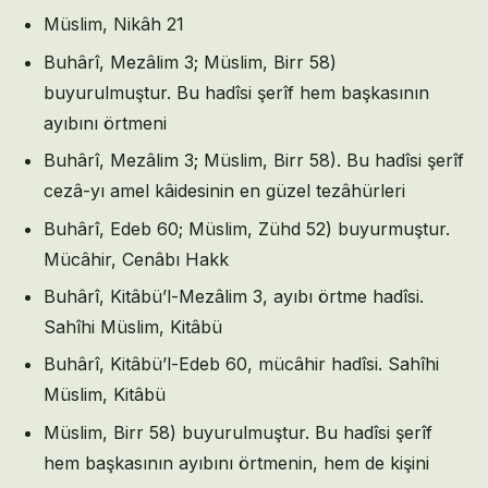
Müslim, Nikâh 21
Buhârî, Mezâlim 3; Müslim, Birr 58)
buyurulmuştur. Bu hadîsi şerîf hem başkasının
ayıbını örtmeni
Buhârî, Mezâlim 3; Müslim, Birr 58). Bu hadîsi şerîf
cezâ-yı amel kâidesinin en güzel tezâhürleri
Buhârî, Edeb 60; Müslim, Zühd 52) buyurmuştur.
Mücâhir, Cenâbı Hakk
Buhârî, Kitâbü’l-Mezâlim 3, ayıbı örtme hadîsi.
Sahîhi Müslim, Kitâbü
Buhârî, Kitâbü’l-Edeb 60, mücâhir hadîsi. Sahîhi
Müslim, Kitâbü
Müslim, Birr 58) buyurulmuştur. Bu hadîsi şerîf
hem başkasının ayıbını örtmenin, hem de kişini