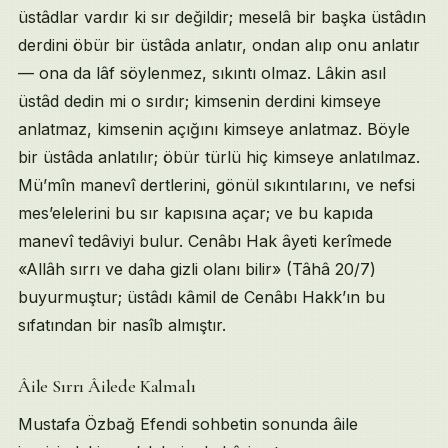
üstâdlar vardır ki sır değildir; meselâ bir başka üstâdın
derdini öbür bir üstâda anlatır, ondan alıp onu anlatır
— ona da lâf söylenmez, sıkıntı olmaz. Lâkin asıl
üstâd dedin mi o sırdır; kimsenin derdini kimseye
anlatmaz, kimsenin açığını kimseye anlatmaz. Böyle
bir üstâda anlatılır; öbür türlü hiç kimseye anlatılmaz.
Mü’mîn manevî dertlerini, gönül sıkıntılarını, ve nefsi
mes’elelerini bu sır kapısına açar; ve bu kapıda
manevî tedâviyi bulur. Cenâbı Hak âyeti kerîmede
«Allâh sırrı ve daha gizli olanı bilir» (Tâhâ 20/7)
buyurmuştur; üstâdı kâmil de Cenâbı Hakk’ın bu
sıfatından bir nasîb almıştır.
Âile Sırrı Âilede Kalmalı
Mustafa Özbağ Efendi sohbetin sonunda âile