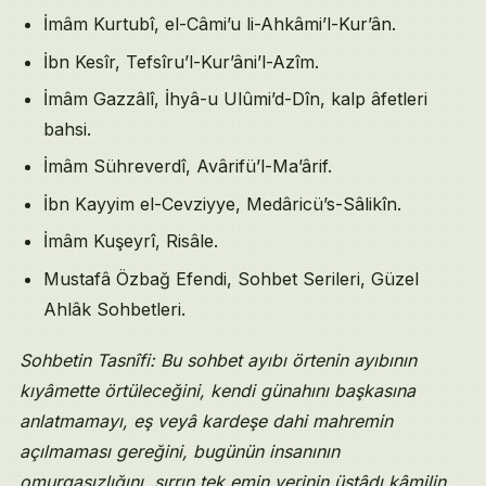
İmâm Kurtubî, el-Câmi’u li-Ahkâmi’l-Kur’ân.
İbn Kesîr, Tefsîru’l-Kur’âni’l-Azîm.
İmâm Gazzâlî, İhyâ-u Ulûmi’d-Dîn, kalp âfetleri
bahsi.
İmâm Sühreverdî, Avârifü’l-Ma’ârif.
İbn Kayyim el-Cevziyye, Medâricü’s-Sâlikîn.
İmâm Kuşeyrî, Risâle.
Mustafâ Özbağ Efendi, Sohbet Serileri, Güzel
Ahlâk Sohbetleri.
Sohbetin Tasnîfi: Bu sohbet ayıbı örtenin ayıbının
kıyâmette örtüleceğini, kendi günahını başkasına
anlatmamayı, eş veyâ kardeşe dahi mahremin
açılmaması gereğini, bugünün insanının
omurgasızlığını, sırrın tek emin yerinin üstâdı kâmilin