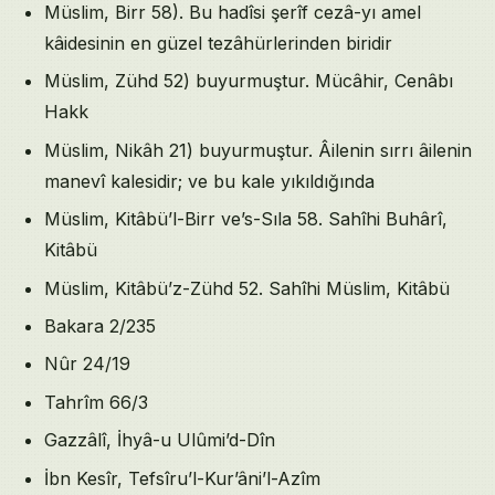
Müslim, Birr 58). Bu hadîsi şerîf cezâ-yı amel
kâidesinin en güzel tezâhürlerinden biridir
Müslim, Zühd 52) buyurmuştur. Mücâhir, Cenâbı
Hakk
Müslim, Nikâh 21) buyurmuştur. Âilenin sırrı âilenin
manevî kalesidir; ve bu kale yıkıldığında
Müslim, Kitâbü’l-Birr ve’s-Sıla 58. Sahîhi Buhârî,
Kitâbü
Müslim, Kitâbü’z-Zühd 52. Sahîhi Müslim, Kitâbü
Bakara 2/235
Nûr 24/19
Tahrîm 66/3
Gazzâlî, İhyâ-u Ulûmi’d-Dîn
İbn Kesîr, Tefsîru’l-Kur’âni’l-Azîm