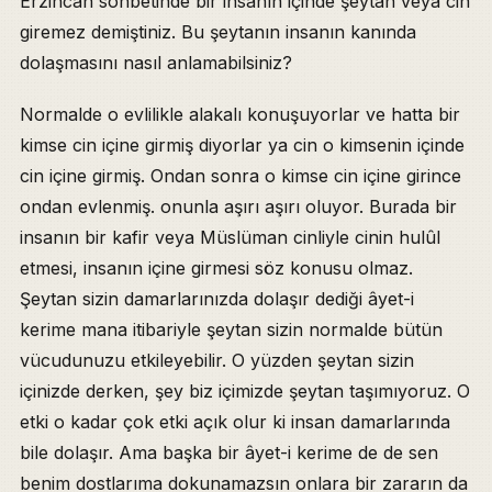
Erzincan sohbetinde bir insanın içinde şeytan veya cin
giremez demiştiniz. Bu şeytanın insanın kanında
dolaşmasını nasıl anlamabilsiniz?
Normalde o evlilikle alakalı konuşuyorlar ve hatta bir
kimse cin içine girmiş diyorlar ya cin o kimsenin içinde
cin içine girmiş. Ondan sonra o kimse cin içine girince
ondan evlenmiş. onunla aşırı aşırı oluyor. Burada bir
insanın bir kafir veya Müslüman cinliyle cinin hulûl
etmesi, insanın içine girmesi söz konusu olmaz.
Şeytan sizin damarlarınızda dolaşır dediği âyet-i
kerime mana itibariyle şeytan sizin normalde bütün
vücudunuzu etkileyebilir. O yüzden şeytan sizin
içinizde derken, şey biz içimizde şeytan taşımıyoruz. O
etki o kadar çok etki açık olur ki insan damarlarında
bile dolaşır. Ama başka bir âyet-i kerime de de sen
benim dostlarıma dokunamazsın onlara bir zararın da