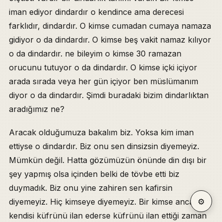
iman ediyor dindardır o kendince ama derecesi
farklıdır, dindardır. O kimse cumadan cumaya namaza
gidiyor o da dindardır. O kimse beş vakit namaz kılıyor
o da dindardır. ne bileyim o kimse 30 ramazan
orucunu tutuyor o da dindardır. O kimse içki içiyor
arada sırada veya her gün içiyor ben müslümanım
diyor o da dindardır. Şimdi buradaki bizim dindarlıktan
aradığımız ne?
Aracak olduğumuza bakalım biz. Yoksa kim iman
ettiyse o dindardır. Biz onu sen dinsizsin diyemeyiz.
Mümkün değil. Hatta gözümüzün önünde din dışı bir
şey yapmış olsa içinden belki de tövbe etti biz
duymadık. Biz onu yine zahiren sen kafirsin
⚙
diyemeyiz. Hiç kimseye diyemeyiz. Bir kimse ancak
kendisi küfrünü ilan ederse küfrünü ilan ettiği zaman