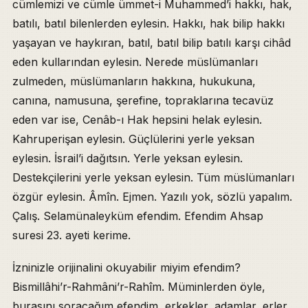
cümlemizi ve cümle ümmet-i Muhammed’i hakkı, hak,
batılı, batıl bilenlerden eylesin. Hakkı, hak bilip hakkı
yaşayan ve haykıran, batıl, batıl bilip batılı karşı cihâd
eden kullarından eylesin. Nerede müslümanları
zulmeden, müslümanların hakkına, hukukuna,
canına, namusuna, şerefine, topraklarına tecavüz
eden var ise, Cenâb-ı Hak hepsini helak eylesin.
Kahruperişan eylesin. Güçlülerini yerle yeksan
eylesin. İsrail’i dağıtsın. Yerle yeksan eylesin.
Destekçilerini yerle yeksan eylesin. Tüm müslümanları
özgür eylesin. Âmîn. Ejmen. Yazılı yok, sözlü yapalım.
Çalış. Selamünaleyküm efendim. Efendim Ahsap
suresi 23. ayeti kerime.
İzninizle orijinalini okuyabilir miyim efendim?
Bismillâhi’r-Rahmâni’r-Rahîm. Müminlerden öyle,
burasını soracağım efendim, erkekler, adamlar, erler