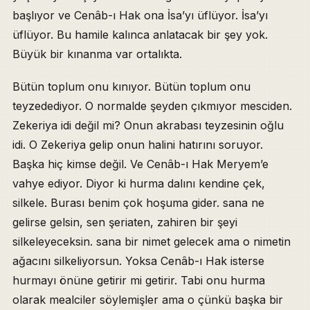
başlıyor ve Cenâb-ı Hak ona İsa’yı üflüyor. İsa’yı
üflüyor. Bu hamile kalınca anlatacak bir şey yok.
Büyük bir kınanma var ortalıkta.
Bütün toplum onu kınıyor. Bütün toplum onu
teyzedediyor. O normalde şeyden çıkmıyor mesciden.
Zekeriya idi değil mi? Onun akrabası teyzesinin oğlu
idi. O Zekeriya gelip onun halini hatırını soruyor.
Başka hiç kimse değil. Ve Cenâb-ı Hak Meryem’e
vahye ediyor. Diyor ki hurma dalını kendine çek,
silkele. Burası benim çok hoşuma gider. sana ne
gelirse gelsin, sen şeriaten, zahiren bir şeyi
silkeleyeceksin. sana bir nimet gelecek ama o nimetin
ağacını silkeliyorsun. Yoksa Cenâb-ı Hak isterse
hurmayı önüne getirir mi getirir. Tabi onu hurma
olarak mealciler söylemişler ama o çünkü başka bir