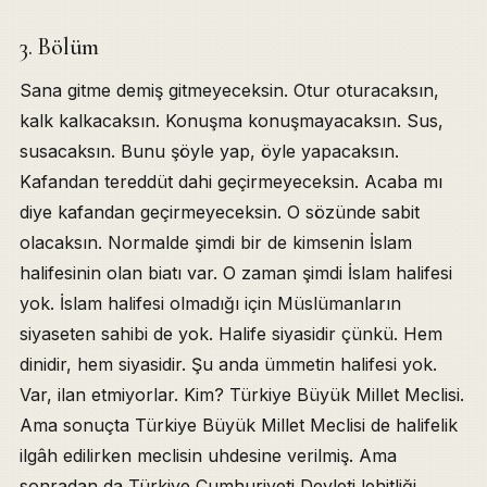
3. Bölüm
Sana gitme demiş gitmeyeceksin. Otur oturacaksın,
kalk kalkacaksın. Konuşma konuşmayacaksın. Sus,
susacaksın. Bunu şöyle yap, öyle yapacaksın.
Kafandan tereddüt dahi geçirmeyeceksin. Acaba mı
diye kafandan geçirmeyeceksin. O sözünde sabit
olacaksın. Normalde şimdi bir de kimsenin İslam
halifesinin olan biatı var. O zaman şimdi İslam halifesi
yok. İslam halifesi olmadığı için Müslümanların
siyaseten sahibi de yok. Halife siyasidir çünkü. Hem
dinidir, hem siyasidir. Şu anda ümmetin halifesi yok.
Var, ilan etmiyorlar. Kim? Türkiye Büyük Millet Meclisi.
Ama sonuçta Türkiye Büyük Millet Meclisi de halifelik
ilgâh edilirken meclisin uhdesine verilmiş. Ama
sonradan da Türkiye Cumhuriyeti Devleti lehitliği