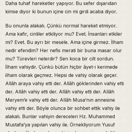
Daha tuhaf hareketler yapıyor. Bu sefer dışarıdan
kimse diyor ki bunun içine cin mi girdi acaba diyor.
Bu onunla alakalı. Çünkü normal hareket etmiyor.
Ama kafir, cinliler etkiliyor mu? Evet. İnsanları etkiler
mi? Evet. Bu ayrı bir mesele. Ama içine girmez. İlham
nedir efendim? Her nefis merati bir buna masar olur
mu? Türevleri nelerdir? Sen koca bir cilt sordun.
İlham vahiydir. Çünkü bütün hiçbir âyet-i kerimede
ilham olarak geçmez. Hepsi de vahiy olarak geçer.
Allâh araya vahiy etti der. Allâh göklerinden vahiy etti
der. Allâh vahiy etti der. Allâh vahiy etti der. Allâh
Meryem’e vahiy etti der. Allâh Musa’nın annesine
vahiy etti der. Böyle olunca bir sohbet ettik vahiy ile
alakalı. Bunlar vahiyin dereceleri Hz. Muhammed
Mustafa’ya yapılan vahiy ile. Örnekliyorum Yusuf