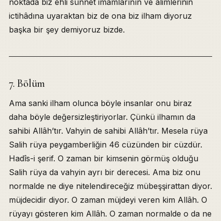
noktada biz ehli sünnet imamlarının ve alimlerinin
ictihâdına uyaraktan biz de ona biz ilham diyoruz
başka bir şey demiyoruz bizde.
7. Bölüm
Ama sanki ilham olunca böyle insanlar onu biraz
daha böyle değersizleştiriyorlar. Çünkü ilhamın da
sahibi Allâh’tır. Vahyin de sahibi Allâh’tır. Mesela rüya
Salih rüya peygamberliğin 46 cüzünden bir cüzdür.
Hadîs-i şerif. O zaman bir kimsenin görmüş olduğu
Salih rüya da vahyin ayrı bir derecesi. Ama biz onu
normalde ne diye nitelendireceğiz mübeşşirattan diyor.
müjdecidir diyor. O zaman müjdeyi veren kim Allâh. O
rüyayı gösteren kim Allâh. O zaman normalde o da ne