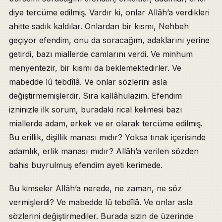
diye tercüme edilmiş. Vardır ki, onlar Allâh’a verdikleri
ahitte sadık kaldılar. Onlardan bir kısmı, Nehbeh
geçiyor efendim, onu da soracağım, adaklarını yerine
getirdi, bazı miallerde camlarını verdi. Ve minhum
menyentezir, bir kısmı da beklemektedirler. Ve
mabedde lû tebdîlâ. Ve onlar sözlerini asla
değiştirmemişlerdir. Sıra kallâhülazim. Efendim
izninizle ilk sorum, buradaki rical kelimesi bazı
miallerde adam, erkek ve er olarak tercüme edilmiş.
Bu erillik, dişillik manası mıdır? Yoksa tınak içerisinde
adamlık, erlik manası mıdır? Allâh’a verilen sözden
bahis buyrulmuş efendim ayeti kerimede.
Bu kimseler Allâh’a nerede, ne zaman, ne söz
vermişlerdi? Ve mabedde lû tebdîlâ. Ve onlar asla
sözlerini değiştirmediler. Burada sizin de üzerinde