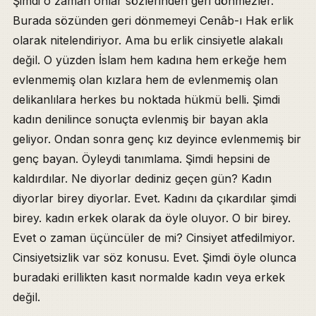
Şimdi o zaman onlar sözlerinden geri dönmezler.
Burada sözünden geri dönmemeyi Cenâb-ı Hak erlik
olarak nitelendiriyor. Ama bu erlik cinsiyetle alakalı
değil. O yüzden İslam hem kadına hem erkeğe hem
evlenmemiş olan kızlara hem de evlenmemiş olan
delikanlılara herkes bu noktada hükmü belli. Şimdi
kadın denilince sonuçta evlenmiş bir bayan akla
geliyor. Ondan sonra genç kız deyince evlenmemiş bir
genç bayan. Öyleydi tanımlama. Şimdi hepsini de
kaldırdılar. Ne diyorlar dediniz geçen gün? Kadın
diyorlar birey diyorlar. Evet. Kadını da çıkardılar şimdi
birey. kadın erkek olarak da öyle oluyor. O bir birey.
Evet o zaman üçüncüler de mi? Cinsiyet atfedilmiyor.
Cinsiyetsizlik var söz konusu. Evet. Şimdi öyle olunca
buradaki erillikten kasıt normalde kadın veya erkek
değil.