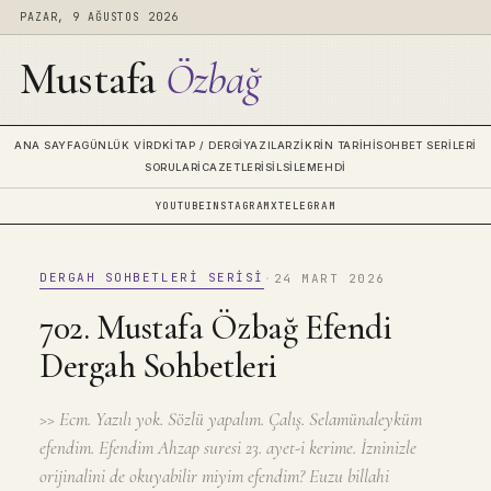
PAZAR, 9 AĞUSTOS 2026
Mustafa
Özbağ
ANA SAYFA
GÜNLÜK VIRD
KITAP / DERGI
YAZILAR
ZIKRIN TARIHI
SOHBET SERILERI
SORULAR
İCAZETLERI
SILSILE
MEHDI
YOUTUBE
INSTAGRAM
X
TELEGRAM
DERGAH SOHBETLERI SERISI
·
24 MART 2026
702. Mustafa Özbağ Efendi
Dergah Sohbetleri
>> Ecm. Yazılı yok. Sözlü yapalım. Çalış. Selamünaleyküm
efendim. Efendim Ahzap suresi 23. ayet-i kerime. İzninizle
orijinalini de okuyabilir miyim efendim? Euzu billahi