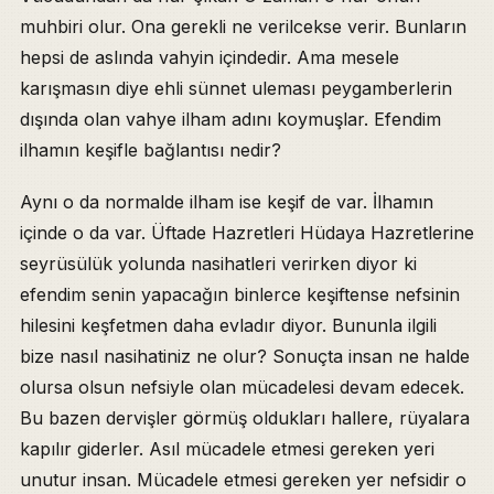
muhbiri olur. Ona gerekli ne verilcekse verir. Bunların
hepsi de aslında vahyin içindedir. Ama mesele
karışmasın diye ehli sünnet uleması peygamberlerin
dışında olan vahye ilham adını koymuşlar. Efendim
ilhamın keşifle bağlantısı nedir?
Aynı o da normalde ilham ise keşif de var. İlhamın
içinde o da var. Üftade Hazretleri Hüdaya Hazretlerine
seyrüsülük yolunda nasihatleri verirken diyor ki
efendim senin yapacağın binlerce keşiftense nefsinin
hilesini keşfetmen daha evladır diyor. Bununla ilgili
bize nasıl nasihatiniz ne olur? Sonuçta insan ne halde
olursa olsun nefsiyle olan mücadelesi devam edecek.
Bu bazen dervişler görmüş oldukları hallere, rüyalara
kapılır giderler. Asıl mücadele etmesi gereken yeri
unutur insan. Mücadele etmesi gereken yer nefsidir o