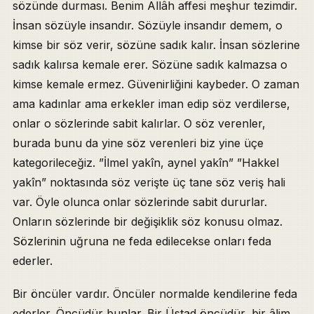
sözünde durması. Benim Allâh affesi meşhur tezimdir.
İnsan sözüyle insandır. Sözüyle insandır demem, o
kimse bir söz verir, sözüne sadık kalır. İnsan sözlerine
sadık kalırsa kemale erer. Sözüne sadık kalmazsa o
kimse kemale ermez. Güvenirliğini kaybeder. O zaman
ama kadınlar ama erkekler iman edip söz verdilerse,
onlar o sözlerinde sabit kalırlar. O söz verenler,
burada bunu da yine söz verenleri biz yine üçe
kategorileceğiz. ”İlmel yakîn, aynel yakîn” ”Hakkel
yakîn” noktasında söz verişte üç tane söz veriş hali
var. Öyle olunca onlar sözlerinde sabit dururlar.
Onların sözlerinde bir değişiklik söz konusu olmaz.
Sözlerinin uğruna ne feda edilecekse onları feda
ederler.
Bir öncüler vardır. Öncüler normalde kendilerine feda
ederler. Öncüdür bunlar. Bir Üstad öncüdür, bir âlim