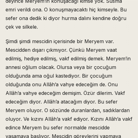
deyince Meryem’in konuşacağı kimse yok. Susma
emri verildi ona. O konuşmayacaktı hiç kimseyle. Bu
sefer ona dedik ki diyor hurma dalını kendine doğru
çek ve silkele.
Şimdi şimdi mescidin içerisinde bir Meryem var.
Mescidden dışarı çıkmıyor. Çünkü Meryem vaat
edilmiş, hediye edilmiş, vakf edilmiş demek. Meryem’in
annesi oğlum olacak. Olursa veya bir çocuğum
olduğunda ama oğul kastediyor. Bir çocuğum
olduğunda onu Allâh’a vahye edeceğim de. Onu
Allâh’a vahye edeceğim demişim. Özür dilerim. Vakf
edeceğim diyor. Allâh’a atacağım diyor. Bu sefer
Meryem oluyor. O sözünde duranlardan, sadıklardan
oluyor. Ve kızını Allâh’a vakf ediyor. Kızını Allâh’a vakf
edince Meryem bu sefer normalde mescidde
yaşamaya başlıyor. Mescidin görevlerini yapmaya