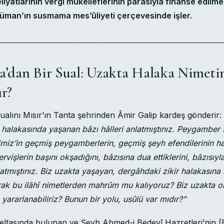
iyâtlarının vergi mükelleflerinin parasıyla finanse edilmes
üman’ın susmama mes’ûliyeti çerçevesinde işler.
a’dan Bir Sual: Uzakta Halaka Nimeti
ır?
sualını Mısır’ın Tanta şehrinden Âmir Galip kardeş gönderir:
 halakasında yaşanan bâzı hâlleri anlatmıştınız. Peygamber s
imiz’in geçmiş peygamberlerin, geçmiş şeyh efendilerinin h
ervişlerin başını okşadığını, bâzısına dua ettiklerini, bâzısıyla
anlatmıştınız. Biz uzakta yaşayan, dergâhdaki zikir halakasına
arak bu ilâhî nimetlerden mahrûm mu kalıyoruz? Biz uzakta o
 yararlanabiliriz? Bunun bir yolu, usûlü var mıdır?”
 deltasında bulunan ve Şeyh Ahmed-i Bedevî Hazretleri’nin 