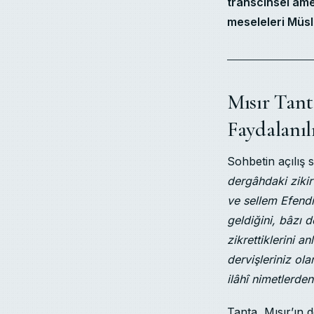
transcinsel amel
meseleleri Müsl
Mısır Tant
Faydalanıl
Sohbetin açılış 
dergâhdaki zikir
ve sellem Efend
geldiğini, bâzı d
zikrettiklerini 
dervişleriniz ol
ilâhî nimetlerden
Tanta, Mısır’ın