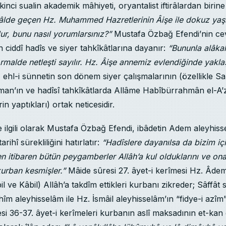
kinci sualin akademik mâhiyeti, oryantalist iftirâlardan birin
âlde geçen Hz. Muhammed Hazretlerinin Âişe ile dokuz yaş
r, bunu nasıl yorumlarsınız?”
Mustafa Özbağ Efendi’nin ce
ciddî hadîs ve siyer tahkîkâtlarına dayanır:
“Bununla alâkal
rmalde netleşti sayılır. Hz. Âişe annemiz evlendiğinde yakla
 ehl-i sünnetin son dönem siyer çalışmalarının (özellikle Sa
an’ın ve hadîsî tahkîkâtlarda Allâme Habîbürrahmân el-A’z
n yaptıkları) ortak neticesidir.
e ilgili olarak Mustafa Özbağ Efendi, ibâdetin Adem aleyhiss
rihî sürekliliğini hatırlatır:
“Hadîslere dayanılsa da bizim iç
itibaren bütün peygamberler Allâh’a kul olduklarını ve ona 
urban kesmişler.”
Mâide sûresi 27. âyet-i kerîmesi Hz. Âdem
l ve Kâbil) Allâh’a takdîm ettikleri kurbanı zikreder; Sâffât 
hîm aleyhisselâm ile Hz. İsmâil aleyhisselâm’ın “fidye-i azîm”
esi 36-37. âyet-i kerîmeleri kurbanın aslî maksadının et-kan 