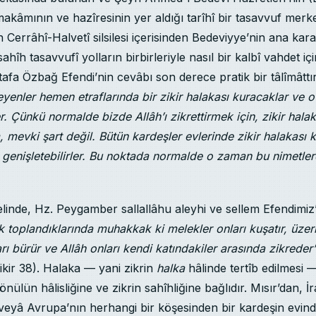
 makâmının ve hazîresinin yer aldığı tarîhî bir tasavvuf merk
 Cerrâhî-Halvetî silsilesi içerisinden Bedeviyye’nin ana ka
sahîh tasavvufî yolların birbirleriyle nasıl bir kalbî vahdet 
tafa Özbağ Efendi’nin cevâbı son derece pratik bir tâlîmâttı
yenler hemen etraflarında bir zikir halakası kuracaklar ve o
 Çünkü normalde bizde Allâh’ı zikrettirmek için, zikir hala
, mevki şart değil. Bütün kardeşler evlerinde zikir halakası k
nı genişletebilirler. Bu noktada normalde o zaman bu nimetle
linde, Hz. Peygamber sallallâhu aleyhi ve sellem Efendimiz
ek toplandıklarında muhakkak ki melekler onları kuşatır, üzer
rı bürür ve Allâh onları kendi katındakiler arasında zikreder
ikir 38). Halaka — yani zikrin
halka
hâlinde tertîb edilmesi
ülün hâlisliğine ve zikrin sahîhliğine bağlıdır. Mısır’dan, İ
eyâ Avrupa’nın herhangi bir köşesinden bir kardeşin evind