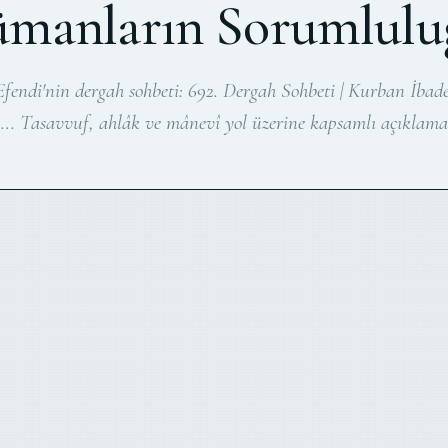
manların Sorumlulu
endi'nin dergah sohbeti: 692. Dergah Sohbeti | Kurban İbade
t…. Tasavvuf, ahlâk ve mânevî yol üzerine kapsamlı açıklama