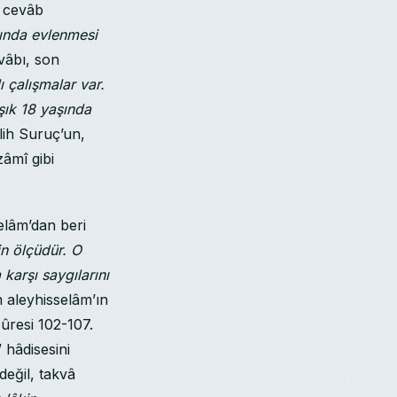
e cevâb
ında evlenmesi
vâbı, son
ı çalışmalar var.
şık 18 yaşında
lih Suruç’un,
âmî gibi
elâm’dan beri
in ölçüdür. O
karşı saygılarını
 aleyhisselâm’ın
sûresi 102-107.
 hâdisesini
değil, takvâ