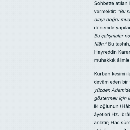
Sohbette atılan i
vermektir:
“Bu h
olayı doğru mudu
dönemde yapılan 
Bu çalışmalar no
filân.”
Bu tashîh,
Hayreddin Karam
muhakkık âlimleri
Kurban kesimi il
devâm eden bir ta
yüzden Adem’den 
göstermek için k
iki oğlunun (Hâbi
âyetleri Hz. İbrâ
anlatır; Hac sûr