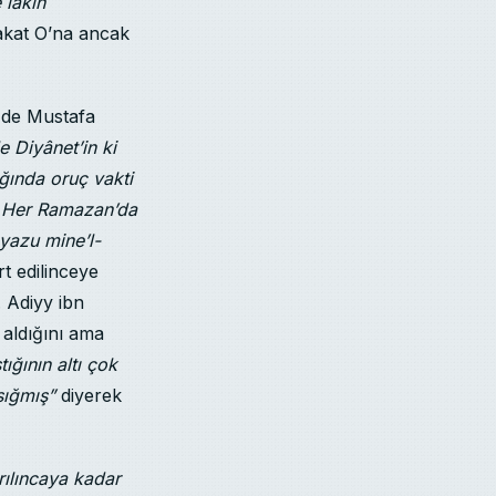
 lâkin
fakat O’na ancak
e de Mustafa
 Diyânet’in ki
ığında oruç vakti
. Her Ramazan’da
yazu mine’l-
rt edilinceye
. Adiyy ibn
 aldığını ama
ığının altı çok
sığmış”
diyerek
yrılıncaya kadar