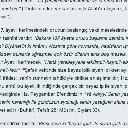
olarak îlân eder:
“Lâ yenâlullâhe lühûmuhâ ve lâ dimâuhâ ve
â minküm”
(“Onların etleri ve kanları aslâ Allâh’a ulaşmaz, 
aşır”).
7. âyet-i kerîmesindeki orucun başlangıç vakti meselesind
 tashîhi vardır:
“Bakara 187 âyette orucu başlama zamânı ile
n? Diyânet’in ki İmâm-ı A’zam’a göre normalde, hadîslerin ış
yüzden bunlarla uğraşmak çok özür dilerim ama boş mesela
.”
Âyet-i kerîmedeki
“Hattâ yetebeyyene lekümü’l-haytu’l-eb
ne’l-fecr”
(“Şafak vaktinde size beyaz iplik siyah iplikten ayı
”) ifâdesi, sahîh sünnetin tahdîdiyle birlikte anlaşılmalıdır; Hz
u anh) bu âyeti ilk indiğinde gerçek bir beyaz ip ile siyah ip
ylediğinde Hz. Peygamber Efendimiz’in
“Yâ Adiyy! Senin yast
nin karanlığı ile gündüzün aydınlığı senin yastığının altına 
âyet edilir (Buhârî, Tefsîr 28; Müslim, Sıyâm 33).
endi’nin tasrîfi:
“Birisi dese ki ‘beyaz iplik ile siyah iplik a