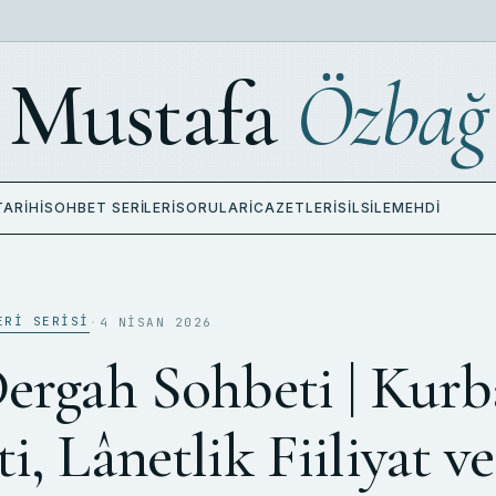
Mustafa
Özbağ
TARIHI
SOHBET SERILERI
SORULAR
İCAZETLERI
SILSILE
MEHDI
ERI SERISI
·
4 NISAN 2026
Dergah Sohbeti | Kur
i, Lânetlik Fiiliyat ve