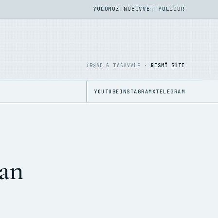
YOLUMUZ NÜBÜVVET YOLUDUR
İRŞAD & TASAVVUF ·
RESMÎ SITE
YOUTUBE
INSTAGRAM
X
TELEGRAM
ban