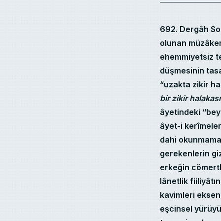
692. Dergâh So
olunan müzâkere
ehemmiyetsiz tef
düşmesinin tasa
“uzakta zikir ha
bir zikir halakas
âyetindeki “beya
âyet-i kerîmele
dahi okunmamas
gerekenlerin g
erkeğin cömertli
lânetlik fiiliyâ
kavimleri ekseni
eşcinsel yürüyü