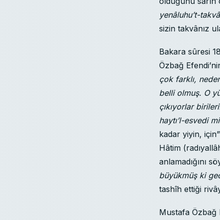
olduğunu sarîh 
yenâluhu’t-takv
sizin takvânız ul
Bakara sûresi 18
Özbağ Efendi’nin
çok farklı, nede
belli olmuş. O 
çıkıyorlar birileri
haytı’l-esvedi mi
kadar yiyin, için
Hâtim (radıyallâh
anlamadığını sö
büyükmüş ki gece
tashîh ettiği riv
Mustafa Özbağ Ef