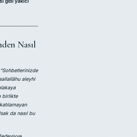
i gibi yakıcı
nden Nasıl
“Sohbetlerinizde
allallâhu aleyhi
alakaya
 birlikte
 katılamayan
lsak da nasıl bu
(Bedeviyye