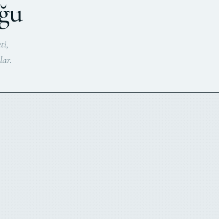
ğu
ti,
lar.