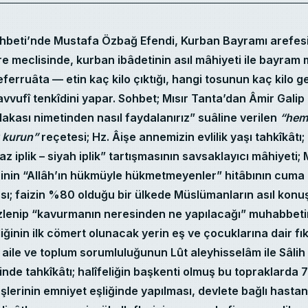
hbeti’nde Mustafa Özbağ Efendi, Kurban Bayramı arefesi
 meclisinde, kurban ibâdetinin asıl mâhiyeti ile bayram
erruâta — etin kaç kilo çıktığı, hangi tosunun kaç kilo ge
vvufî tenkîdini yapar. Sohbet; Mısır Tanta’dan Âmir Galip
lakası nimetinden nasıl faydalanırız” suâline verilen
“heme
ı kurun”
reçetesi; Hz. Âişe annemizin evlilik yaşı tahkîkâtı
z iplik – siyah iplik” tartışmasının savsaklayıcı mâhiyeti
rinin “Allâh’ın hükmüyle hükmetmeyenler” hitâbının cuma
ı; faizin %80 olduğu bir ülkede Müslümanların asıl konu
izlenip “kavurmanın neresinden ne yapılacağı” muhabbeti
ğinin ilk cömert olunacak yerin eş ve çocuklarına dair fıkh
tın aile ve toplum sorumluluğunun Lût aleyhisselâm ile Sâli
nde tahkîkâtı; halîfeliğin başkenti olmuş bu topraklarda 7
şlerinin emniyet eşliğinde yapılması, devlete bağlı hastan