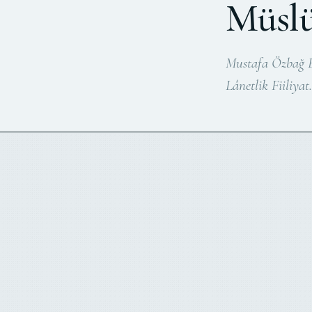
Müslü
Mustafa Özbağ Ef
Lânetlik Fiiliya