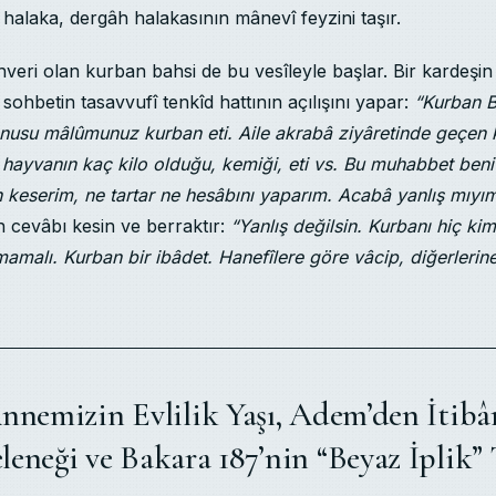
r halaka, dergâh halakasının mânevî feyzini taşır.
veri olan kurban bahsi de bu vesîleyle başlar. Bir kardeşin s
, sohbetin tasavvufî tenkîd hattının açılışını yapar:
“Kurban B
onusu mâlûmunuz kurban eti. Aile akrabâ ziyâretinde geçen 
, hayvanın kaç kilo olduğu, kemiği, eti vs. Bu muhabbet beni
n keserim, ne tartar ne hesâbını yaparım. Acabâ yanlış mıyı
 cevâbı kesin ve berraktır:
“Yanlış değilsin. Kurbanı hiç ki
malı. Kurban bir ibâdet. Hanefîlere göre vâcip, diğerlerine
nnemizin Evlilik Yaşı, Adem’den İtibâ
eneği ve Bakara 187’nin “Beyaz İplik” 