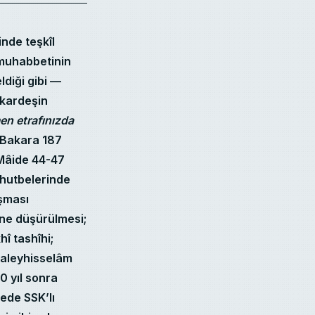
nde teşkîl
 muhabbetinin
ldiği gibi —
 kardeşin
n etrafınızda
; Bakara 187
; Mâide 44-47
 hutbelerinde
şması
ne düşürülmesi;
î tashîhi;
h aleyhisselâm
0 yıl sonra
ede SSK’lı