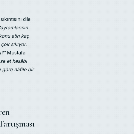
ıkıntısını dile
ayramlarının
konu etin kaç
 çok sıkıyor.
m?”
Mustafa
mse et hesâbı
 göre nâfile bir
ren
Tartışması