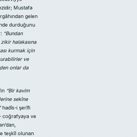
ezidir; Mustafa
rargâhından gelen
içinde durduğunu
r:
“Bundan
 zikir halakasına
kası kurmak için
urabilirler ve
rden onlar da
’in
“Bir kavim
lerine sekîne
”
hadîs-i şerîfi
 — coğrafyaya ve
ran’dan,
e teşkîl olunan