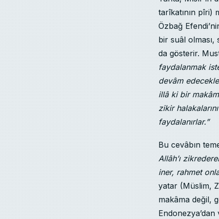
tarîkatının pîri)
Özbağ Efendi’nin
bir suâl olması, 
da gösterir. Mus
faydalanmak iste
devâm edecekler.
illâ ki bir makâm
zikir halakaları
faydalanırlar.”
Bu cevâbın teme
Allâh’ı zikreder
iner, rahmet onla
yatar (Müslim, Z
makâma değil, gön
Endonezya’dan v