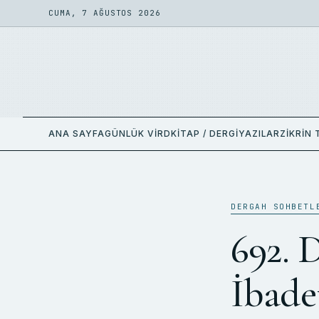
CUMA, 7 AĞUSTOS 2026
ANA SAYFA
GÜNLÜK VIRD
KITAP / DERGI
YAZILAR
ZIKRIN 
DERGAH SOHBETL
692. 
İbadet