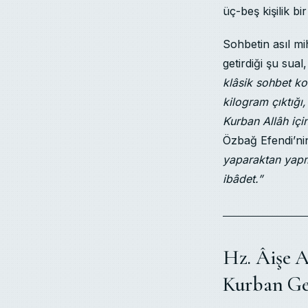
üç-beş kişilik bi
Sohbetin asıl mih
getirdiği şu sual
klâsik sohbet k
kilogram çıktığı
Kurban Allâh içi
Özbağ Efendi’nin
yaparaktan yapma
ibâdet.”
Hz. Âişe A
Kurban Gel