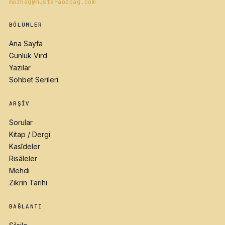
mozbag@mustafaozbag.com
BÖLÜMLER
Ana Sayfa
Günlük Vird
Yazılar
Sohbet Serileri
ARŞIV
Sorular
Kitap / Dergi
Kasîdeler
Risâleler
Mehdi
Zikrin Tarihi
BAĞLANTI