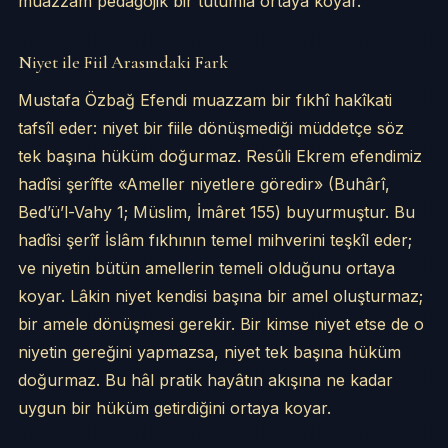
muazzam pedagojik bir tutumla ortaya koyar.
Niyet ile Fiil Arasındaki Fark
Mustafa Özbağ Efendi muazzam bir fıkhî hakîkati
tafsîl eder: niyet bir fiile dönüşmediği müddetçe söz
tek başına hüküm doğurmaz. Resûli Ekrem efendimiz
hadîsi şerîfte «Ameller niyetlere göredir» (Buhârî,
Bed’ü’l-Vahy 1; Müslim, İmâret 155) buyurmuştur. Bu
hadîsi şerîf İslâm fıkhının temel mihverini teşkîl eder;
ve niyetin bütün amellerin temeli olduğunu ortaya
koyar. Lâkin niyet kendisi başına bir amel oluşturmaz;
bir amele dönüşmesi gerekir. Bir kimse niyet etse de o
niyetin gereğini yapmazsa, niyet tek başına hüküm
doğurmaz. Bu hâl pratik hayâtın akışına ne kadar
uygun bir hüküm getirdiğini ortaya koyar.