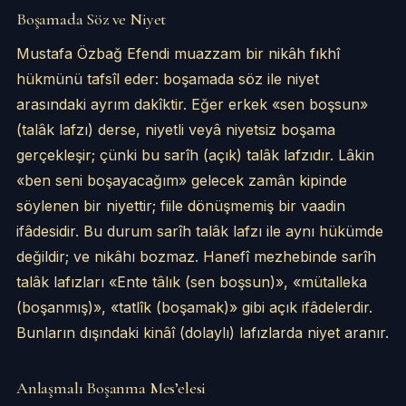
Boşamada Söz ve Niyet
Mustafa Özbağ Efendi muazzam bir nikâh fıkhî
hükmünü tafsîl eder: boşamada söz ile niyet
arasındaki ayrım dakîktir. Eğer erkek «sen boşsun»
(talâk lafzı) derse, niyetli veyâ niyetsiz boşama
gerçekleşir; çünki bu sarîh (açık) talâk lafzıdır. Lâkin
«ben seni boşayacağım» gelecek zamân kipinde
söylenen bir niyettir; fiile dönüşmemiş bir vaadin
ifâdesidir. Bu durum sarîh talâk lafzı ile aynı hükümde
değildir; ve nikâhı bozmaz. Hanefî mezhebinde sarîh
talâk lafızları «Ente tâlık (sen boşsun)», «mütalleka
(boşanmış)», «tatlîk (boşamak)» gibi açık ifâdelerdir.
Bunların dışındaki kinâî (dolaylı) lafızlarda niyet aranır.
Anlaşmalı Boşanma Mes’elesi