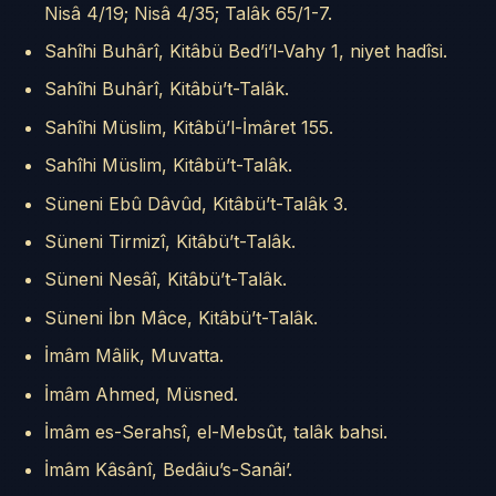
Nisâ 4/19; Nisâ 4/35; Talâk 65/1-7.
Sahîhi Buhârî, Kitâbü Bed’i’l-Vahy 1, niyet hadîsi.
Sahîhi Buhârî, Kitâbü’t-Talâk.
Sahîhi Müslim, Kitâbü’l-İmâret 155.
Sahîhi Müslim, Kitâbü’t-Talâk.
Süneni Ebû Dâvûd, Kitâbü’t-Talâk 3.
Süneni Tirmizî, Kitâbü’t-Talâk.
Süneni Nesâî, Kitâbü’t-Talâk.
Süneni İbn Mâce, Kitâbü’t-Talâk.
İmâm Mâlik, Muvatta.
İmâm Ahmed, Müsned.
İmâm es-Serahsî, el-Mebsût, talâk bahsi.
İmâm Kâsânî, Bedâiu’s-Sanâi’.