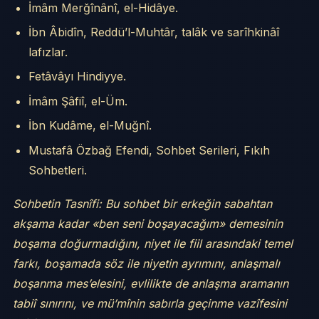
İmâm Merğînânî, el-Hidâye.
İbn Âbidîn, Reddü’l-Muhtâr, talâk ve sarîhkinâî
lafızlar.
Fetâvâyı Hindiyye.
İmâm Şâfiî, el-Üm.
İbn Kudâme, el-Muğnî.
Mustafâ Özbağ Efendi, Sohbet Serileri, Fıkıh
Sohbetleri.
Sohbetin Tasnîfi: Bu sohbet bir erkeğin sabahtan
akşama kadar «ben seni boşayacağım» demesinin
boşama doğurmadığını, niyet ile fiil arasındaki temel
farkı, boşamada söz ile niyetin ayrımını, anlaşmalı
boşanma mes’elesini, evlilikte de anlaşma aramanın
tabiî sınırını, ve mü’mînin sabırla geçinme vazîfesini